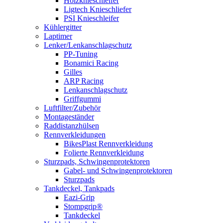
Holzknieschleifer
Ligtech Knieschliefer
PSI Knieschleifer
Kühlergitter
Laptimer
Lenker/Lenkanschlagschutz
PP-Tuning
Bonamici Racing
Gilles
ARP Racing
Lenkanschlagschutz
Griffgummi
Luftfilter/Zubehör
Montageständer
Raddistanzhülsen
Rennverkleidungen
BikesPlast Rennverkleidung
Folierte Rennverkleidung
Sturzpads, Schwingenprotektoren
Gabel- und Schwingenprotektoren
Sturzpads
Tankdeckel, Tankpads
Eazi-Grip
Stompgrip®
Tankdeckel