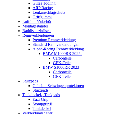
Gilles Tooling
ARP Racing
Lenkanschlagschutz
Griffgummi
Luftfilter/Zubehör
Montageständer
Raddistanzhülsen
Rennverkleidungen
Premium Rennverkleidung
Standard Rennverkleidungen
Alpha-Racing Rennverkleidung
BMW M1000RR 2025-
Carbonteile
GFK-Teile
BMW S1000RR 2023-
Carbonteile
GFK-Teile
Sturzpads
Gabel-u. Schwingenprotektoren
Sturzpads
Tankdeckel-, Tankpads
Eazi-Grip
Stompgrip®
Tankdeckel
Verkleidungshalter