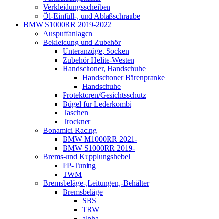
Verkleidungsscheiben
Öl-Einfüll-, und Ablaßschraube
BMW S1000RR 2019-2022
Auspuffanlagen
Bekleidung und Zubehör
Unteranzüge, Socken
Zubehör Helite-Westen
Handschoner, Handschuhe
Handschoner Bärenpranke
Handschuhe
Protektoren/Gesichtsschutz
Bügel für Lederkombi
Taschen
Trockner
Bonamici Racing
BMW M1000RR 2021-
BMW S1000RR 2019-
Brems-und Kupplungshebel
PP-Tuning
TWM
Bremsbeläge-,Leitungen,-Behälter
Bremsbeläge
SBS
TRW
alpha