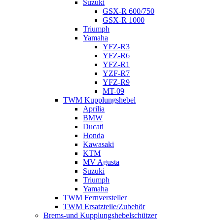
Suzuki
GSX-R 600/750
GSX-R 1000
Triumph
Yamaha
YFZ-R3
YFZ-R6
YFZ-R1
YZF-R7
YFZ-R9
MT-09
TWM Kupplungshebel
Aprilia
BMW
Ducati
Honda
Kawasaki
KTM
MV Agusta
Suzuki
Triumph
Yamaha
TWM Fernversteller
TWM Ersatzteile/Zubehör
Brems-und Kupplungshebelschützer