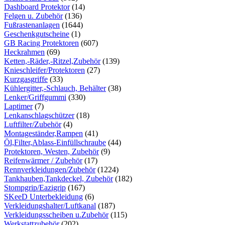
Dashboard Protektor
(14)
Felgen u. Zubehör
(136)
Fußrastenanlagen
(1644)
Geschenkgutscheine
(1)
GB Racing Protektoren
(607)
Heckrahmen
(69)
Ketten,-Räder,-Ritzel,Zubehör
(139)
Knieschleifer/Protektoren
(27)
Kurzgasgriffe
(33)
Kühlergitter,-Schlauch, Behälter
(38)
Lenker/Griffgummi
(330)
Laptimer
(7)
Lenkanschlagschützer
(18)
Luftfilter/Zubehör
(4)
Montageständer,Rampen
(41)
Öl,Filter,Ablass-Einfüllschraube
(44)
Protektoren, Westen, Zubehör
(9)
Reifenwärmer / Zubehör
(17)
Rennverkleidungen/Zubehör
(1224)
Tankhauben,Tankdeckel, Zubehör
(182)
Stompgrip/Eazigrip
(167)
SKeeD Unterbekleidung
(6)
Verkleidungshalter/Luftkanal
(187)
Verkleidungsscheiben u.Zubehör
(115)
Werkstattzubehör
(202)