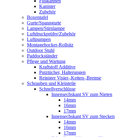
Füllkannen
Kanister
Zubehör
Boxentafel
Gurte/Spanngurte
Lampen/Stirnlampe
Luftdruckprüfer/Zubehör
Luftpumpen
Montagehocker-Rollsitz
Outdoor Stuhl
Paddockständer
Pflege und Wartung
Kraftstoff Additive
Putztücher, Halterungen
Reiniger Visier-,Ketten-,Bremse
Schrauben und Kleinteile
Schnellverschlüsse
Innensechskant SV zum Nieten
14mm
16mm
17mm
Innensechskant SV zum Stecken
14mm
16mm
17mm