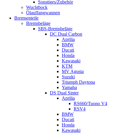
Sonstiges/Zubehör
Wuchtbock
Ölauffangwannen
Bremsenteile
Bremsbeläge
SBS-Bremsbeläge
DC Dual Carbon
Aprilia
BMW
Ducati
Honda
Kawasaki
KTM
MV Agusta
Suzuki
Triumph Daytona
Yamaha
DS Dual Sinter
Aprilia
RS660/Tuono V4
RSV4
BMW
Ducati
Honda
Kawasaki