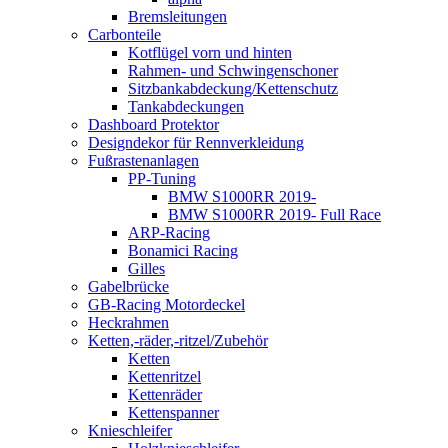
Bremsleitungen
Carbonteile
Kotflügel vorn und hinten
Rahmen- und Schwingenschoner
Sitzbankabdeckung/Kettenschutz
Tankabdeckungen
Dashboard Protektor
Designdekor für Rennverkleidung
Fußrastenanlagen
PP-Tuning
BMW S1000RR 2019-
BMW S1000RR 2019- Full Race
ARP-Racing
Bonamici Racing
Gilles
Gabelbrücke
GB-Racing Motordeckel
Heckrahmen
Ketten,-räder,-ritzel/Zubehör
Ketten
Kettenritzel
Kettenräder
Kettenspanner
Knieschleifer