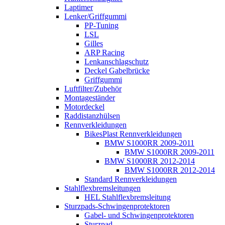
Laptimer
Lenker/Griffgummi
PP-Tuning
LSL
Gilles
ARP Racing
Lenkanschlagschutz
Deckel Gabelbrücke
Griffgummi
Luftfilter/Zubehör
Montageständer
Motordeckel
Raddistanzhülsen
Rennverkleidungen
BikesPlast Rennverkleidungen
BMW S1000RR 2009-2011
BMW S1000RR 2009-2011
BMW S1000RR 2012-2014
BMW S1000RR 2012-2014
Standard Rennverkleidungen
Stahlflexbremsleitungen
HEL Stahlflexbremsleitung
Sturzpads-Schwingenprotektoren
Gabel- und Schwingenprotektoren
Sturzpad