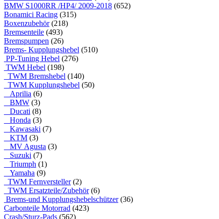
BMW S1000RR /HP4/ 2009-2018
(652)
Bonamici Racing
(315)
Boxenzubehör
(218)
Bremsenteile
(493)
Bremspumpen
(26)
Brems- Kupplungshebel
(510)
PP-Tuning Hebel
(276)
TWM Hebel
(198)
TWM Bremshebel
(140)
TWM Kupplungshebel
(50)
Aprilia
(6)
BMW
(3)
Ducati
(8)
Honda
(3)
Kawasaki
(7)
KTM
(3)
MV Agusta
(3)
Suzuki
(7)
Triumph
(1)
Yamaha
(9)
TWM Fernversteller
(2)
TWM Ersatzteile/Zubehör
(6)
Brems-und Kupplungshebelschützer
(36)
Carbonteile Motorrad
(423)
Crash/Sturz-Pads
(562)