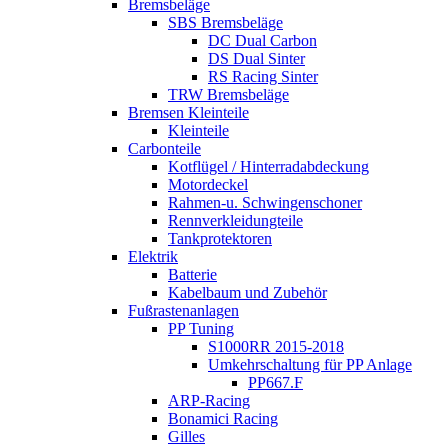
Bremsbeläge
SBS Bremsbeläge
DC Dual Carbon
DS Dual Sinter
RS Racing Sinter
TRW Bremsbeläge
Bremsen Kleinteile
Kleinteile
Carbonteile
Kotflügel / Hinterradabdeckung
Motordeckel
Rahmen-u. Schwingenschoner
Rennverkleidungteile
Tankprotektoren
Elektrik
Batterie
Kabelbaum und Zubehör
Fußrastenanlagen
PP Tuning
S1000RR 2015-2018
Umkehrschaltung für PP Anlage
PP667.F
ARP-Racing
Bonamici Racing
Gilles