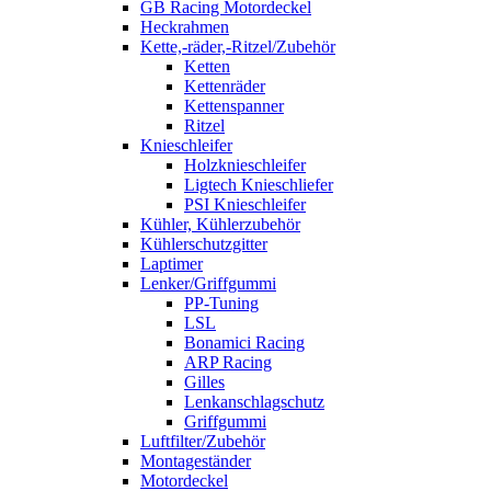
GB Racing Motordeckel
Heckrahmen
Kette,-räder,-Ritzel/Zubehör
Ketten
Kettenräder
Kettenspanner
Ritzel
Knieschleifer
Holzknieschleifer
Ligtech Knieschliefer
PSI Knieschleifer
Kühler, Kühlerzubehör
Kühlerschutzgitter
Laptimer
Lenker/Griffgummi
PP-Tuning
LSL
Bonamici Racing
ARP Racing
Gilles
Lenkanschlagschutz
Griffgummi
Luftfilter/Zubehör
Montageständer
Motordeckel