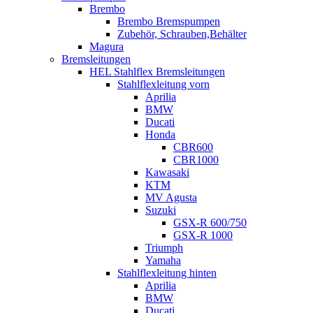
Brembo
Brembo Bremspumpen
Zubehör, Schrauben,Behälter
Magura
Bremsleitungen
HEL Stahlflex Bremsleitungen
Stahlflexleitung vorn
Aprilia
BMW
Ducati
Honda
CBR600
CBR1000
Kawasaki
KTM
MV Agusta
Suzuki
GSX-R 600/750
GSX-R 1000
Triumph
Yamaha
Stahlflexleitung hinten
Aprilia
BMW
Ducati