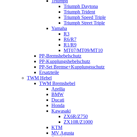
Triumph
Triumph Daytona
Triumph Trident
Triumph Speed Triple
Triumph Street Triple
Yamaha
R3
R6/R7
R1/R9
MT07/MT09/MT10
PP-Bremshebelschutz
PP-Kupplungshebelschutz
PP-Set Bremse+Kupplungsschutz
Ersatzteile
TWM Hebel
TWM Bremshebel
Aprilia
BMW
Ducati
Honda
Kawasaki
ZX6R/Z750
ZX10R/Z1000
KTM
MV Agusta