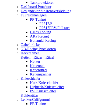
Tankprotektoren
Dashboard Protektor
Designdekor für Rennverkleidung
Fußrastenanlagen
PP-Tuning
PP517.F
PP517FRV-Full race
Gilles Tooling
ARP Racing
Bonamici Racing
Gabelbrücke
GB-Racing Protektoren
Heckrahmen
Ketten-, Räder-, Ritzel
Ketten
Kettenrad
Kettenritzel
Kettenspanner
Knieschleifer
Holz-Knieschleifer
Lightech-Knieschleifer
PSI Knieschleifer
Kühlergitter
Lenker/Griffgummi
PP-Tuning