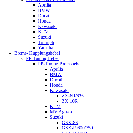
Aprilia
BMW
Ducati
Honda
Kawasaki
KTM
Suzuki
Triumph
Yamaha
Brems- Kupplungshebel
PP-Tuning Hebel
PP-Tuning Bremshebel
Aprilia
BMW
Ducati
Honda
Kawasaki
ZX-6R/636
ZX-10R
KTM
MV Agusta
Suzuki
GSX-8S
GSX-R 600/750