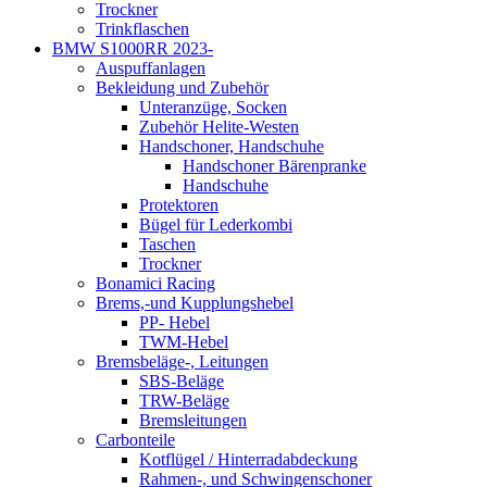
Trockner
Trinkflaschen
BMW S1000RR 2023-
Auspuffanlagen
Bekleidung und Zubehör
Unteranzüge, Socken
Zubehör Helite-Westen
Handschoner, Handschuhe
Handschoner Bärenpranke
Handschuhe
Protektoren
Bügel für Lederkombi
Taschen
Trockner
Bonamici Racing
Brems,-und Kupplungshebel
PP- Hebel
TWM-Hebel
Bremsbeläge-, Leitungen
SBS-Beläge
TRW-Beläge
Bremsleitungen
Carbonteile
Kotflügel / Hinterradabdeckung
Rahmen-, und Schwingenschoner