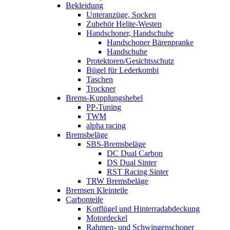
Bekleidung
Unteranzüge, Socken
Zubehör Helite-Westen
Handschoner, Handschuhe
Handschoner Bärenpranke
Handschuhe
Protektoren/Gesichtsschutz
Bügel für Lederkombi
Taschen
Trockner
Brems-Kupplungshebel
PP-Tuning
TWM
alpha racing
Bremsbeläge
SBS-Bremsbeläge
DC Dual Carbon
DS Dual Sinter
RST Racing Sinter
TRW Bremsbeläge
Bremsen Kleinteile
Carbonteile
Kotflügel und Hinterradabdeckung
Motordeckel
Rahmen- und Schwingenschoner