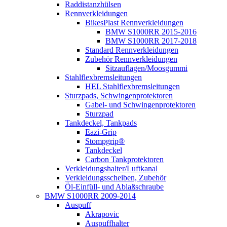
Raddistanzhülsen
Rennverkleidungen
BikesPlast Rennverkleidungen
BMW S1000RR 2015-2016
BMW S1000RR 2017-2018
Standard Rennverkleidungen
Zubehör Rennverkleidungen
Sitzauflagen/Moosgummi
Stahlflexbremsleitungen
HEL Stahlflexbremsleitungen
Sturzpads, Schwingenprotektoren
Gabel- und Schwingenprotektoren
Sturzpad
Tankdeckel, Tankpads
Eazi-Grip
Stompgrip®
Tankdeckel
Carbon Tankprotektoren
Verkleidungshalter/Luftkanal
Verkleidungsscheiben, Zubehör
Öl-Einfüll- und Ablaßschraube
BMW S1000RR 2009-2014
Auspuff
Akrapovic
Auspuffhalter