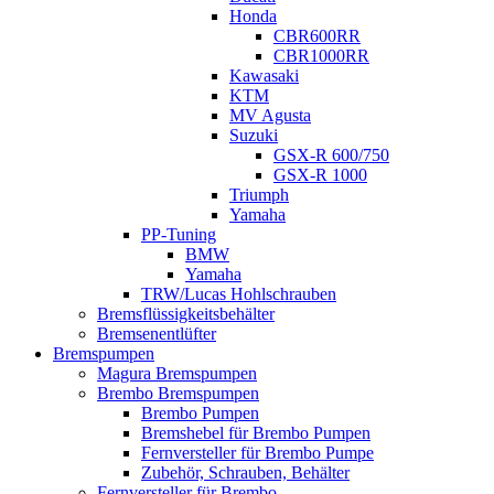
Honda
CBR600RR
CBR1000RR
Kawasaki
KTM
MV Agusta
Suzuki
GSX-R 600/750
GSX-R 1000
Triumph
Yamaha
PP-Tuning
BMW
Yamaha
TRW/Lucas Hohlschrauben
Bremsflüssigkeitsbehälter
Bremsenentlüfter
Bremspumpen
Magura Bremspumpen
Brembo Bremspumpen
Brembo Pumpen
Bremshebel für Brembo Pumpen
Fernversteller für Brembo Pumpe
Zubehör, Schrauben, Behälter
Fernversteller für Brembo