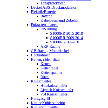
Tankprotektoren
Deckel ABS-Druckmodulator
Elektrik/Batterie
Batterie
Kabelbaum und Zubehör
Fußrastenanlagen
PP-Tuning
S1000RR 2015-2018
S1000RR 2009-2014
S1000R 2014-2016
ARP-Racing
GB-Racing Motordeckel
Heckrahmen
Ketten,-räder,-ritzel
Ketten
Kettenräder
Kettenspanner
Ritzel
Knieschleifer
Holzknieschleifer
Ligtech Knieschliefer
PSI Knieschleifer
Kurzgasgriff
Kühler,Kühlerzubehör
Kühlerschutzgitter