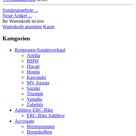
Sonderangebote ...
Neue Artikel ...
Ihr Warenkorb ist leer
Warenkorb anzeigen
Kasse
Kategorien
Restposten-Sonderverkauf
Aprilia
BMW
Ducati
Honda
Kawasaki
MV Agusta
Suzuki
Triumph
Yamaha
Zubehör
Additive-ERC-Bike
ERC-Bike Additive
Accossato
Bremspumpen
Bremskolben