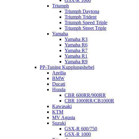
GSX-R 1000
Triumph
Triumph Daytona
Triumph Trident
Triumph Speed Triple
Triumph Street Triple
Yamaha
Yamaha R3
Yamaha R6
Yamaha R7
Yamaha R1
Yamaha R9
PP-Tuning Kupplungshebel
Aprilia
BMW
Ducati
Honda
CBR 600RR/900RR
CBR 1000RR/CB1000R
Kawasaki
KTM
MV Agusta
Suzuki
GSX-R 600/750
GSX-R 1000