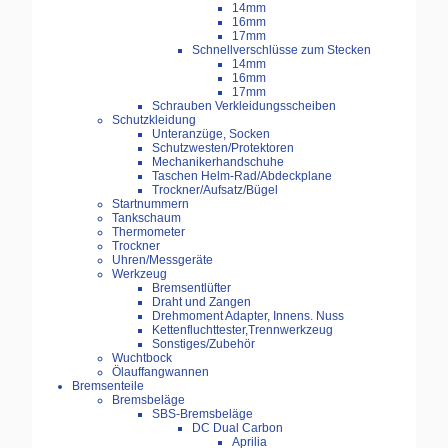
14mm
16mm
17mm
Schnellverschlüsse zum Stecken
14mm
16mm
17mm
Schrauben Verkleidungsscheiben
Schutzkleidung
Unteranzüge, Socken
Schutzwesten/Protektoren
Mechanikerhandschuhe
Taschen Helm-Rad/Abdeckplane
Trockner/Aufsatz/Bügel
Startnummern
Tankschaum
Thermometer
Trockner
Uhren/Messgeräte
Werkzeug
Bremsentlüfter
Draht und Zangen
Drehmoment Adapter, Innens. Nuss
Kettenfluchttester,Trennwerkzeug
Sonstiges/Zubehör
Wuchtbock
Ölauffangwannen
Bremsenteile
Bremsbeläge
SBS-Bremsbeläge
DC Dual Carbon
Aprilia