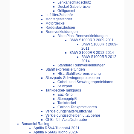
Lenkanschlagschutz
Deckel Gabelbrücke
Griffgummi
Luftfilter/Zubehör
Montageständer
Motordeckel
Raddistanzhülsen
Rennverkleidungen
BikesPlast Rennverkleidungen
BMW S1000RR 2009-2011
BMW S1000RR 2009-
2011
BMW S1000RR 2012-2014
BMW S1000RR 2012-
2014
Standard Rennverkleidungen
Stahlflexbremsleitungen
HEL Stahlflexbremsleitung
Sturzpads-Schwingenprotektoren
Gabel- und Schwingenprotektoren
Sturzpad
Tankdeckel-Tankpads
Eazi-Grip
Stompgrip®
Tankdeckel
Carbon Tankprotektoren
Verkleidungshalter/Luftkanal
Verkleidungsscheiben u. Zubehör
Öl-Einfüll- Ablaßschraube
Bonamici Racing
Aprilia RSV4/TuonoV4 2021-
Aprilia RS660/Tuono 2020-