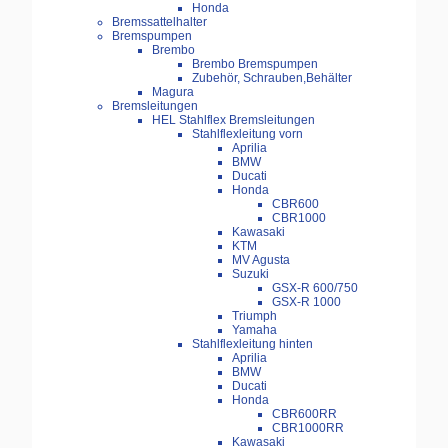
Honda
Bremssattelhalter
Bremspumpen
Brembo
Brembo Bremspumpen
Zubehör, Schrauben,Behälter
Magura
Bremsleitungen
HEL Stahlflex Bremsleitungen
Stahlflexleitung vorn
Aprilia
BMW
Ducati
Honda
CBR600
CBR1000
Kawasaki
KTM
MV Agusta
Suzuki
GSX-R 600/750
GSX-R 1000
Triumph
Yamaha
Stahlflexleitung hinten
Aprilia
BMW
Ducati
Honda
CBR600RR
CBR1000RR
Kawasaki