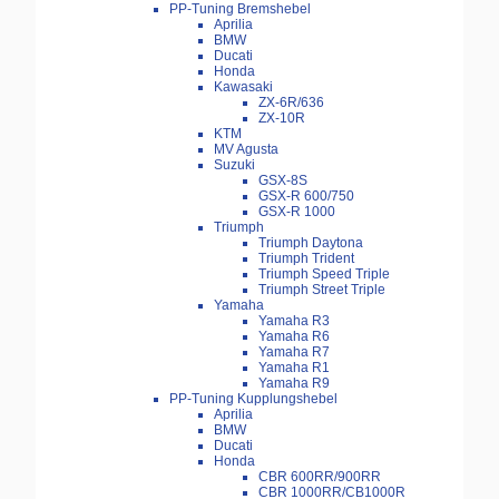
PP-Tuning Bremshebel
Aprilia
BMW
Ducati
Honda
Kawasaki
ZX-6R/636
ZX-10R
KTM
MV Agusta
Suzuki
GSX-8S
GSX-R 600/750
GSX-R 1000
Triumph
Triumph Daytona
Triumph Trident
Triumph Speed Triple
Triumph Street Triple
Yamaha
Yamaha R3
Yamaha R6
Yamaha R7
Yamaha R1
Yamaha R9
PP-Tuning Kupplungshebel
Aprilia
BMW
Ducati
Honda
CBR 600RR/900RR
CBR 1000RR/CB1000R