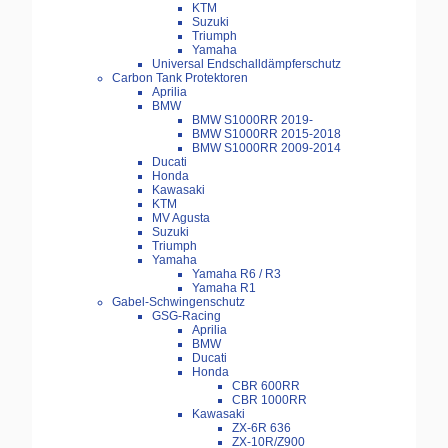
KTM
Suzuki
Triumph
Yamaha
Universal Endschalldämpferschutz
Carbon Tank Protektoren
Aprilia
BMW
BMW S1000RR 2019-
BMW S1000RR 2015-2018
BMW S1000RR 2009-2014
Ducati
Honda
Kawasaki
KTM
MV Agusta
Suzuki
Triumph
Yamaha
Yamaha R6 / R3
Yamaha R1
Gabel-Schwingenschutz
GSG-Racing
Aprilia
BMW
Ducati
Honda
CBR 600RR
CBR 1000RR
Kawasaki
ZX-6R 636
ZX-10R/Z900