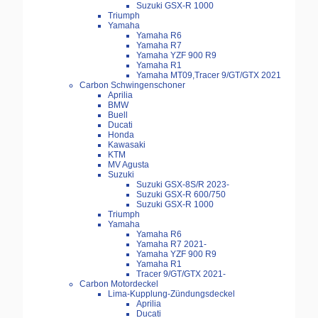
Suzuki GSX-R 1000
Triumph
Yamaha
Yamaha R6
Yamaha R7
Yamaha YZF 900 R9
Yamaha R1
Yamaha MT09,Tracer 9/GT/GTX 2021
Carbon Schwingenschoner
Aprilia
BMW
Buell
Ducati
Honda
Kawasaki
KTM
MV Agusta
Suzuki
Suzuki GSX-8S/R 2023-
Suzuki GSX-R 600/750
Suzuki GSX-R 1000
Triumph
Yamaha
Yamaha R6
Yamaha R7 2021-
Yamaha YZF 900 R9
Yamaha R1
Tracer 9/GT/GTX 2021-
Carbon Motordeckel
Lima-Kupplung-Zündungsdeckel
Aprilia
Ducati