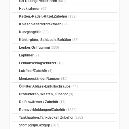
GB Racing Protektoren
(607)
Heckrahmen
(69)
Ketten,-Räder,-Ritzel,Zubehör
(139)
Knieschleifer/Protektoren
(27)
Kurzgasgriffe
(33)
Kühlergitter,-Schlauch, Behälter
(38)
Lenker/Griffgummi
(330)
Laptimer
(7)
Lenkanschlagschützer
(18)
Luftfilter/Zubehör
(4)
Montageständer,Rampen
(41)
Öl,Filter,Ablass-Einfüllschraube
(44)
Protektoren, Westen, Zubehör
(9)
Reifenwärmer / Zubehör
(17)
Rennverkleidungen/Zubehör
(1224)
Tankhauben,Tankdeckel, Zubehör
(182)
Stompgrip/Eazigrip
(167)