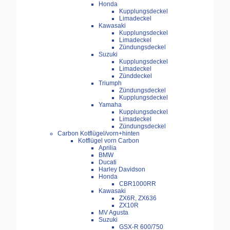
Honda
Kupplungsdeckel
Limadeckel
Kawasaki
Kupplungsdeckel
Limadeckel
Zündungsdeckel
Suzuki
Kupplungsdeckel
Limadeckel
Zünddeckel
Triumph
Zündungsdeckel
Kupplungsdeckel
Yamaha
Kupplungsdeckel
Limadeckel
Zündungsdeckel
Carbon Kotflügel/vorn+hinten
Kotflügel vorn Carbon
Aprilia
BMW
Ducati
Harley Davidson
Honda
CBR1000RR
Kawasaki
ZX6R, ZX636
ZX10R
MV Agusta
Suzuki
GSX-R 600/750