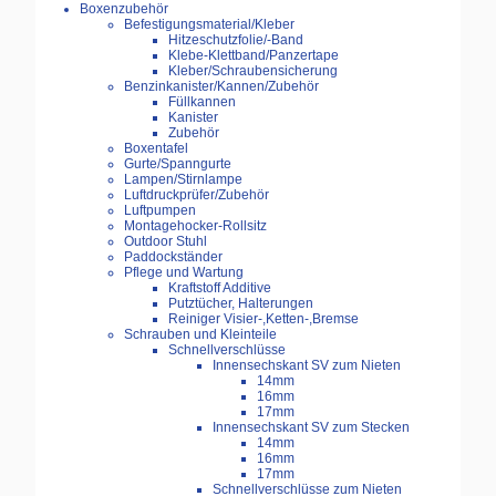
Boxenzubehör
Befestigungsmaterial/Kleber
Hitzeschutzfolie/-Band
Klebe-Klettband/Panzertape
Kleber/Schraubensicherung
Benzinkanister/Kannen/Zubehör
Füllkannen
Kanister
Zubehör
Boxentafel
Gurte/Spanngurte
Lampen/Stirnlampe
Luftdruckprüfer/Zubehör
Luftpumpen
Montagehocker-Rollsitz
Outdoor Stuhl
Paddockständer
Pflege und Wartung
Kraftstoff Additive
Putztücher, Halterungen
Reiniger Visier-,Ketten-,Bremse
Schrauben und Kleinteile
Schnellverschlüsse
Innensechskant SV zum Nieten
14mm
16mm
17mm
Innensechskant SV zum Stecken
14mm
16mm
17mm
Schnellverschlüsse zum Nieten