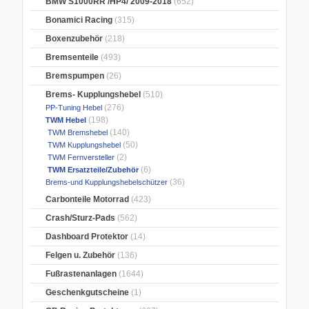
BMW S1000RR /HP4/ 2009-2018
(652)
Bonamici Racing
(315)
Boxenzubehör
(218)
Bremsenteile
(493)
Bremspumpen
(26)
Brems- Kupplungshebel
(510)
(276)
PP-Tuning Hebel
(198)
TWM Hebel
(140)
TWM Bremshebel
(50)
TWM Kupplungshebel
(2)
TWM Fernversteller
(6)
TWM Ersatzteile/Zubehör
(36)
Brems-und Kupplungshebelschützer
Carbonteile Motorrad
(423)
Crash/Sturz-Pads
(562)
Dashboard Protektor
(14)
Felgen u. Zubehör
(136)
Fußrastenanlagen
(1644)
Geschenkgutscheine
(1)