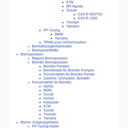
KTM
MV Agusta
Suzuki
GSX-R 600/750
GSX-R 1000
Triumph
Yamaha
PP-Tuning
BMW
Yamaha
TRW/Lucas Hohlschrauben
Bremsflüssigkeitsbehälter
Bremsenentlüfter
Bremspumpen
Magura Bremspumpen
Brembo Bremspumpen
Brembo Pumpen
Bremshebel für Brembo Pumpen
Fernversteller für Brembo Pumpe
Zubehör, Schrauben, Behälter
Fernversteller für Brembo
Aprilia
BMW
Ducati
Honda
Kawasaki
KTM
Suzuki
Triumph
Yamaha
Brems- Kupplungshebel
PP-Tuning Hebel