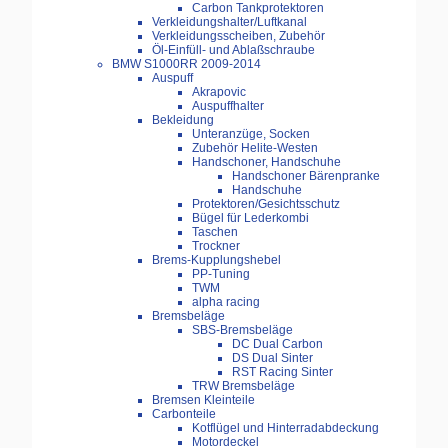
Carbon Tankprotektoren
Verkleidungshalter/Luftkanal
Verkleidungsscheiben, Zubehör
Öl-Einfüll- und Ablaßschraube
BMW S1000RR 2009-2014
Auspuff
Akrapovic
Auspuffhalter
Bekleidung
Unteranzüge, Socken
Zubehör Helite-Westen
Handschoner, Handschuhe
Handschoner Bärenpranke
Handschuhe
Protektoren/Gesichtsschutz
Bügel für Lederkombi
Taschen
Trockner
Brems-Kupplungshebel
PP-Tuning
TWM
alpha racing
Bremsbeläge
SBS-Bremsbeläge
DC Dual Carbon
DS Dual Sinter
RST Racing Sinter
TRW Bremsbeläge
Bremsen Kleinteile
Carbonteile
Kotflügel und Hinterradabdeckung
Motordeckel