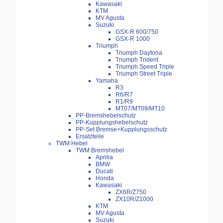
Kawasaki
KTM
MV Agusta
Suzuki
GSX-R 600/750
GSX-R 1000
Triumph
Triumph Daytona
Triumph Trident
Triumph Speed Triple
Triumph Street Triple
Yamaha
R3
R6/R7
R1/R9
MT07/MT09/MT10
PP-Bremshebelschutz
PP-Kupplungshebelschutz
PP-Set Bremse+Kupplungsschutz
Ersatzteile
TWM Hebel
TWM Bremshebel
Aprilia
BMW
Ducati
Honda
Kawasaki
ZX6R/Z750
ZX10R/Z1000
KTM
MV Agusta
Suzuki