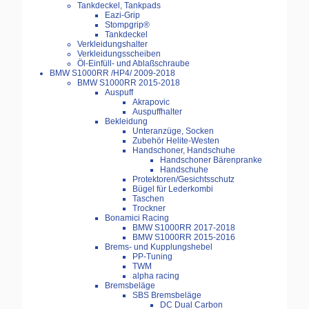
Tankdeckel, Tankpads
Eazi-Grip
Stompgrip®
Tankdeckel
Verkleidungshalter
Verkleidungsscheiben
Öl-Einfüll- und Ablaßschraube
BMW S1000RR /HP4/ 2009-2018
BMW S1000RR 2015-2018
Auspuff
Akrapovic
Auspuffhalter
Bekleidung
Unteranzüge, Socken
Zubehör Helite-Westen
Handschoner, Handschuhe
Handschoner Bärenpranke
Handschuhe
Protektoren/Gesichtsschutz
Bügel für Lederkombi
Taschen
Trockner
Bonamici Racing
BMW S1000RR 2017-2018
BMW S1000RR 2015-2016
Brems- und Kupplungshebel
PP-Tuning
TWM
alpha racing
Bremsbeläge
SBS Bremsbeläge
DC Dual Carbon