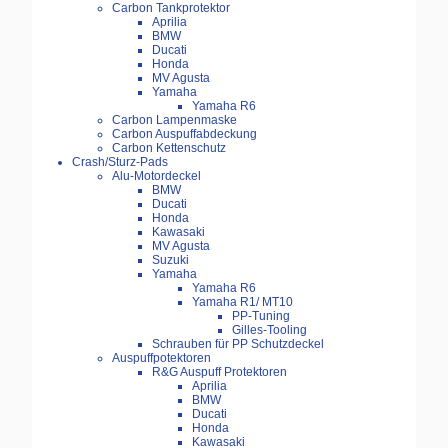
Carbon Tankprotektor
Aprilia
BMW
Ducati
Honda
MV Agusta
Yamaha
Yamaha R6
Carbon Lampenmaske
Carbon Auspuffabdeckung
Carbon Kettenschutz
Crash/Sturz-Pads
Alu-Motordeckel
BMW
Ducati
Honda
Kawasaki
MV Agusta
Suzuki
Yamaha
Yamaha R6
Yamaha R1/ MT10
PP-Tuning
Gilles-Tooling
Schrauben für PP Schutzdeckel
Auspuffpotektoren
R&G Auspuff Protektoren
Aprilia
BMW
Ducati
Honda
Kawasaki