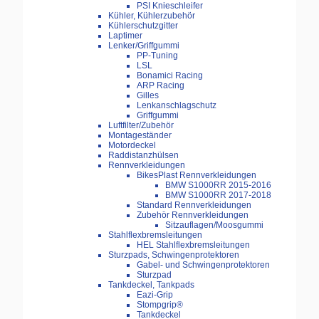
PSI Knieschleifer
Kühler, Kühlerzubehör
Kühlerschutzgitter
Laptimer
Lenker/Griffgummi
PP-Tuning
LSL
Bonamici Racing
ARP Racing
Gilles
Lenkanschlagschutz
Griffgummi
Luftfilter/Zubehör
Montageständer
Motordeckel
Raddistanzhülsen
Rennverkleidungen
BikesPlast Rennverkleidungen
BMW S1000RR 2015-2016
BMW S1000RR 2017-2018
Standard Rennverkleidungen
Zubehör Rennverkleidungen
Sitzauflagen/Moosgummi
Stahlflexbremsleitungen
HEL Stahlflexbremsleitungen
Sturzpads, Schwingenprotektoren
Gabel- und Schwingenprotektoren
Sturzpad
Tankdeckel, Tankpads
Eazi-Grip
Stompgrip®
Tankdeckel