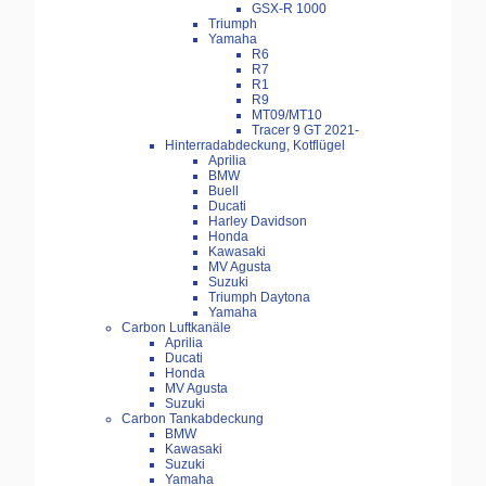
GSX-R 1000
Triumph
Yamaha
R6
R7
R1
R9
MT09/MT10
Tracer 9 GT 2021-
Hinterradabdeckung, Kotflügel
Aprilia
BMW
Buell
Ducati
Harley Davidson
Honda
Kawasaki
MV Agusta
Suzuki
Triumph Daytona
Yamaha
Carbon Luftkanäle
Aprilia
Ducati
Honda
MV Agusta
Suzuki
Carbon Tankabdeckung
BMW
Kawasaki
Suzuki
Yamaha