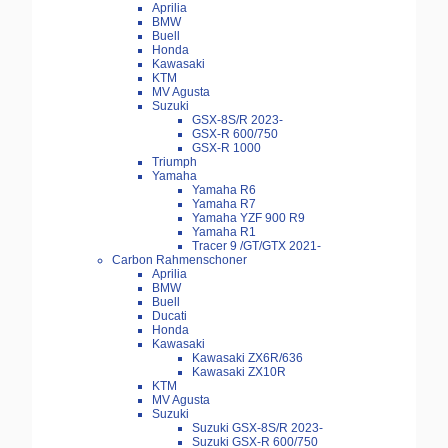
Aprilia
BMW
Buell
Honda
Kawasaki
KTM
MV Agusta
Suzuki
GSX-8S/R 2023-
GSX-R 600/750
GSX-R 1000
Triumph
Yamaha
Yamaha R6
Yamaha R7
Yamaha YZF 900 R9
Yamaha R1
Tracer 9 /GT/GTX 2021-
Carbon Rahmenschoner
Aprilia
BMW
Buell
Ducati
Honda
Kawasaki
Kawasaki ZX6R/636
Kawasaki ZX10R
KTM
MV Agusta
Suzuki
Suzuki GSX-8S/R 2023-
Suzuki GSX-R 600/750