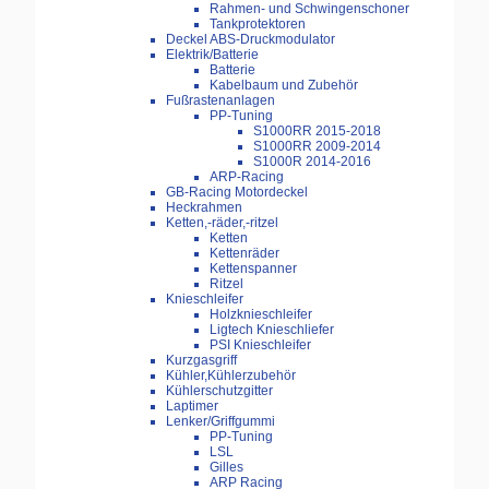
Rahmen- und Schwingenschoner
Tankprotektoren
Deckel ABS-Druckmodulator
Elektrik/Batterie
Batterie
Kabelbaum und Zubehör
Fußrastenanlagen
PP-Tuning
S1000RR 2015-2018
S1000RR 2009-2014
S1000R 2014-2016
ARP-Racing
GB-Racing Motordeckel
Heckrahmen
Ketten,-räder,-ritzel
Ketten
Kettenräder
Kettenspanner
Ritzel
Knieschleifer
Holzknieschleifer
Ligtech Knieschliefer
PSI Knieschleifer
Kurzgasgriff
Kühler,Kühlerzubehör
Kühlerschutzgitter
Laptimer
Lenker/Griffgummi
PP-Tuning
LSL
Gilles
ARP Racing