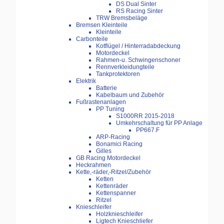
DS Dual Sinter
RS Racing Sinter
TRW Bremsbeläge
Bremsen Kleinteile
Kleinteile
Carbonteile
Kotflügel / Hinterradabdeckung
Motordeckel
Rahmen-u. Schwingenschoner
Rennverkleidungteile
Tankprotektoren
Elektrik
Batterie
Kabelbaum und Zubehör
Fußrastenanlagen
PP Tuning
S1000RR 2015-2018
Umkehrschaltung für PP Anlage
PP667.F
ARP-Racing
Bonamici Racing
Gilles
GB Racing Motordeckel
Heckrahmen
Kette,-räder,-Ritzel/Zubehör
Ketten
Kettenräder
Kettenspanner
Ritzel
Knieschleifer
Holzknieschleifer
Ligtech Knieschliefer