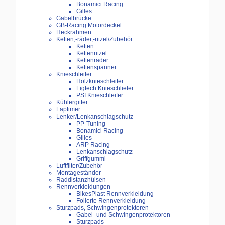
Bonamici Racing
Gilles
Gabelbrücke
GB-Racing Motordeckel
Heckrahmen
Ketten,-räder,-ritzel/Zubehör
Ketten
Kettenritzel
Kettenräder
Kettenspanner
Knieschleifer
Holzknieschleifer
Ligtech Knieschliefer
PSI Knieschleifer
Kühlergitter
Laptimer
Lenker/Lenkanschlagschutz
PP-Tuning
Bonamici Racing
Gilles
ARP Racing
Lenkanschlagschutz
Griffgummi
Luftfilter/Zubehör
Montageständer
Raddistanzhülsen
Rennverkleidungen
BikesPlast Rennverkleidung
Folierte Rennverkleidung
Sturzpads, Schwingenprotektoren
Gabel- und Schwingenprotektoren
Sturzpads