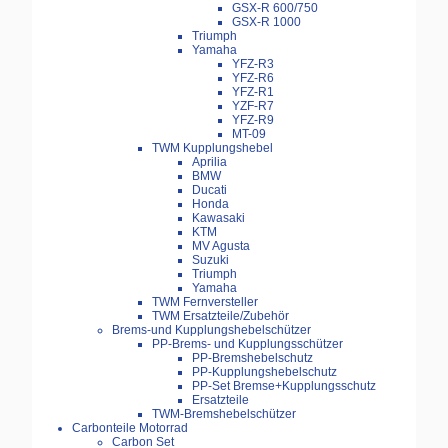
GSX-R 600/750
GSX-R 1000
Triumph
Yamaha
YFZ-R3
YFZ-R6
YFZ-R1
YZF-R7
YFZ-R9
MT-09
TWM Kupplungshebel
Aprilia
BMW
Ducati
Honda
Kawasaki
KTM
MV Agusta
Suzuki
Triumph
Yamaha
TWM Fernversteller
TWM Ersatzteile/Zubehör
Brems-und Kupplungshebelschützer
PP-Brems- und Kupplungsschützer
PP-Bremshebelschutz
PP-Kupplungshebelschutz
PP-Set Bremse+Kupplungsschutz
Ersatzteile
TWM-Bremshebelschützer
Carbonteile Motorrad
Carbon Set