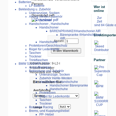
Batterien
Person
LP Batterie
Wer ist
Bekleidung u. Zubehör
online
Unteranzüge, Socken
Download pdf:
Airbag Westen Zubehör
Zur
Zubehör
Zeit
Handschoner-, Handschuhe
sind 84 Gäste o
Handschoner
BÄRENPRANKE®Handschoner AIR
Bärenpranke ®Handschoner
Direktimporte
AIR
Anzahl:
Handschuhe
Protektoren/Gesichtsschutz
Bügel für Lederkombi
Taschen
Trockner
Partner
Trinkflaschen
Artikelnummer: 9-L2-l
BMW S1000RR 2023-
Auspuffanlagen
4 Stück auf Lager
Bekleidung und Zubehör
Hergestellt von: TWM
Unteranzüge, Socken
Zubehör Helite-Westen
Bitte wählen Sie:
Handschoner, Handschuhe
Handschoner Bärenpranke
Handschuhe
Ausführung
Protektoren
Bügel für Lederkombi
Taschen
Trockner
Bonamici Racing
Länge
Brems,-und Kupplungshebel
PP- Hebel