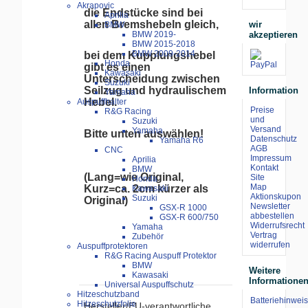
Akrapovic
die Endstücke sind bei
Aprilia
allen Bremshebeln gleich,
wir
BMW
akzeptieren
BMW 2019-
BMW 2015-2018
BMW 2009-2014
bei dem Kupplungshebel
Honda
gibt es einen
Kawasaki
Unterscheidung zwischen
Suzuki
Seilzug und hydraulischem
Information
Yamaha
Hebel.
Auspuffhalter
Preise
R&G Racing
und
Suzuki
Versand
Yamaha
Bitte unten auswählen!
Datenschutz
Yamaha R6
AGB
CNC
Impressum
Aprilia
Kontakt
BMW
(Lang=wie Original,
Site
Honda
Map
Kurz=ca. 2cm kürzer als
Kawasaki
Aktionskupon
Suzuki
Original)
Newsletter
GSX-R 1000
abbestellen
GSX-R 600/750
Widerrufsrecht
Yamaha
Vertrag
Zubehör
widerrufen
Auspuffprotektoren
R&G Racing Auspuff Protektor
BMW
Weitere
Kawasaki
Informatione
Universal Auspuffschutz
Hitzeschutzband
Batteriehinweis
Hitzeschutzfolie
Hersteller/EU-verantwortliche