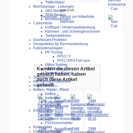
TWM-Hebel
Bremsbeläge-, Leitungen
Artikel 5/6
SBS-Beläge
TRW-Beläge
Vorheriger
Zurück zur Artikelliste
Bremsleitungen
Nächster
Carbonteile
Kotflügel / Hinterradabdeckung
Rahmen-, und Schwingenschoner
Tankprotektoren
Dashboard Protektor
Designdekor für Rennverkleidung
Fußrastenanlagen
PP-Tuning
PP517.F
PP517FRV-Full race
Gilles Tooling
Kunden die diesen Artikel
ARP Racing
Bonamici Racing
gekauft haben, haben
Gabelbrücke
auch diese Artikel
GB-Racing Protektoren
gekauft...
Heckrahmen
Ketten-, Räder-, Ritzel
Ketten
Kettenrad
Kettenritzel
Kettenspanner
Knieschleifer
Holz-Knieschleifer
Lightech-Knieschleifer
PSI Knieschleifer
Kühlergitter
TWM
Auspuffhalter
TWM
TWM
Lenker/Griffgummi
Kupplungshebel
für
Kupplungshebel
Bremshebel