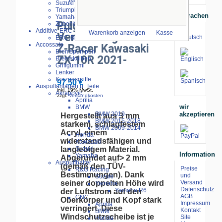
Suzuki
größeres Bild
Triumph
Sprachen
Yamaha
Puig
Zubehör
Additive-ERC-Bike
Warenkorb anzeigen
Kasse
Verkleidungsscheibe
ERC-Bike Additive
Accossato
Z-Racer Kawasaki
Bremspumpen
ZX-10R 2021-
Bremskolben
Griffgummi
Lenker
Kurzgasgriffe
97.50 €
Auspuffanlagen u. Teile
inkl. 19% MwSt.
Akrapovic
zzgl.
Versandkosten
Aprilia
wir
BMW
akzeptieren
BMW 2019-
Hergestellt aus 3 mm
BMW 2015-2018
starkem, schlagfestem
BMW 2009-2014
Acryl, einem
Honda
widerstandsfähigen und
Kawasaki
langlebigem Material.
Suzuki
Information
Yamaha
Abgerundet auf> 2 mm
Auspuffhalter
(gemäß den TÜV-
Preise
R&G Racing
Bestimmungen). Dank
und
Suzuki
seiner doppelten Höhe wird
Versand
Yamaha
Datenschutz
Yamaha R6
der Luftstrom auf den
AGB
CNC
Oberkörper und Kopf stark
Impressum
Aprilia
verringert. Diese
Kontakt
BMW
Windschutzscheibe ist je
Site
Honda