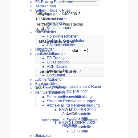
GB-Racing Protektoren
Heckrahmen
Ketten-, Räder-, Ritzel
Artikelnummer: K400500-Z
Ketten
Kettenrad
10 Stück auf Lager
Kettenritzel
Hergestellt von: Puig Racing
Kettenspanner
Screens
Knieschleifer
Holz-Knieschleifer
Lightech-Knieschleifer
Bitte wählen Sie:
PSI Knieschleifer
Kühlergitter
Farbe
Lenker/Griffgummi
PP-Tuning
Gilles Tooling
ARP Racing
Lenkanschlagschutz
zusätzliche Bilder
Griffgummi
Luftfilter/Zubehör
Montageständer
Raddistanzhülsen
Rennverkleidungen
Premium Rennverkleidung
größeres Bild
Standard Rennverkleidungen
Alpha-Racing Rennverkleidung
BMW M1000RR 2025-
Artikel 6/6
Carbonteile
GFK-Teile
Vorheriger
Zurück zur Artikelliste
BMW S1000RR 2023-
Nächster
Carbonteile
GFK-Teile
Sturzpads