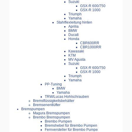
Suzuki
GSX-R 600/750
GSX-R 1000
Triumph
Yamaha
Stahlflexleitung hinten
Aprilia
BMW
Ducati
Honda
CBR600RR
CBR1000RR
Kawasaki
KTM
MV Agusta
Suzuki
GSX-R 600/750
GSX-R 1000
Triumph
Yamaha
PP-Tuning
BMW
Yamaha
TRW/Lucas Hohlschrauben
Bremsflüssigkeitsbehälter
Bremsenentlüfter
Bremspumpen
Magura Bremspumpen
Brembo Bremspumpen
Brembo Pumpen
Bremshebel für Brembo Pumpen
Fernversteller für Brembo Pumpe