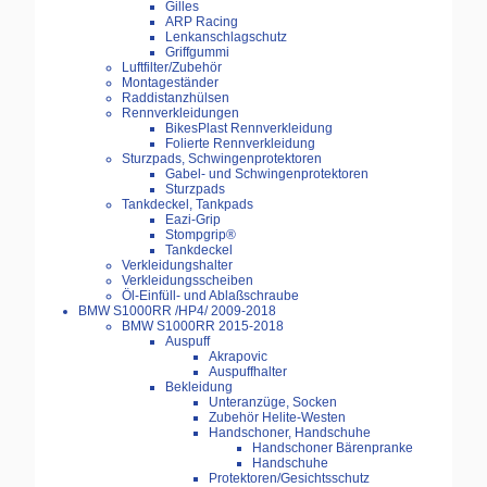
Gilles
ARP Racing
Lenkanschlagschutz
Griffgummi
Luftfilter/Zubehör
Montageständer
Raddistanzhülsen
Rennverkleidungen
BikesPlast Rennverkleidung
Folierte Rennverkleidung
Sturzpads, Schwingenprotektoren
Gabel- und Schwingenprotektoren
Sturzpads
Tankdeckel, Tankpads
Eazi-Grip
Stompgrip®
Tankdeckel
Verkleidungshalter
Verkleidungsscheiben
Öl-Einfüll- und Ablaßschraube
BMW S1000RR /HP4/ 2009-2018
BMW S1000RR 2015-2018
Auspuff
Akrapovic
Auspuffhalter
Bekleidung
Unteranzüge, Socken
Zubehör Helite-Westen
Handschoner, Handschuhe
Handschoner Bärenpranke
Handschuhe
Protektoren/Gesichtsschutz