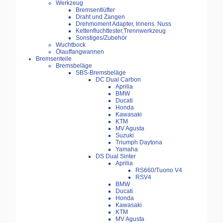
Werkzeug
Bremsentlüfter
Draht und Zangen
Drehmoment Adapter, Innens. Nuss
Kettenfluchttester,Trennwerkzeug
Sonstiges/Zubehör
Wuchtbock
Ölauffangwannen
Bremsenteile
Bremsbeläge
SBS-Bremsbeläge
DC Dual Carbon
Aprilia
BMW
Ducati
Honda
Kawasaki
KTM
MV Agusta
Suzuki
Triumph Daytona
Yamaha
DS Dual Sinter
Aprilia
RS660/Tuono V4
RSV4
BMW
Ducati
Honda
Kawasaki
KTM
MV Agusta