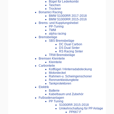
Bügel für Lederkombi
Taschen
Trockner
Bonamici Racing
BMW S1000RR 2017-2018
BMW S1000RR 2015-2016
Brems- und Kupplungshebel
PP-Tuning
TWM
alpha racing
Bremsbeläge
SBS Bremsbeläge
DC Dual Carbon
DS Dual Sinter
RS Racing Sinter
TRW Bremsbeläge
Bremsen Kleinteile
Kleinteile
Carbonteile
Kotflügel / Hinterradabdeckung
Motordeckel
Rahmen-u. Schwingenschoner
Rennverkleidungteile
Tankprotektoren
Elektrik
Batterie
Kabelbaum und Zubehör
Fußrastenanlagen
PP Tuning
S1000RR 2015-2018
Umkehrschaltung für PP Anlage
PP667.F