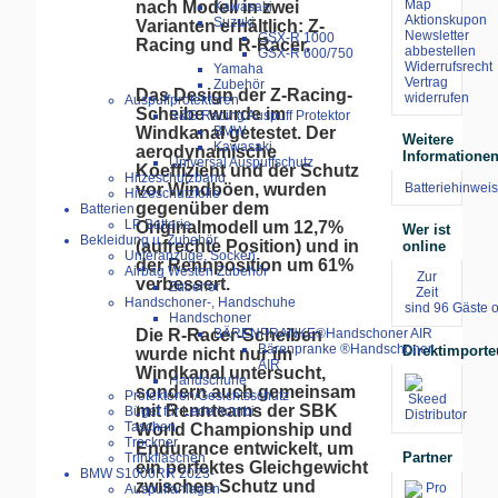
Map
nach Modell in zwei
Kawasaki
Aktionskupon
Suzuki
Varianten erhältlich: Z-
Newsletter
GSX-R 1000
Racing und R-Racer.
abbestellen
GSX-R 600/750
Widerrufsrecht
Yamaha
Vertrag
Zubehör
Das Design der Z-Racing-
widerrufen
Auspuffprotektoren
Scheibe wurde im
R&G Racing Auspuff Protektor
BMW
Windkanal getestet. Der
Weitere
Kawasaki
aerodynamische
Informatione
Universal Auspuffschutz
Koeffizient und der Schutz
Hitzeschutzband
Batteriehinweis
vor Windböen, wurden
Hitzeschutzfolie
gegenüber dem
Batterien
LP Batterie
Originalmodell um 12,7%
Wer ist
Bekleidung u. Zubehör
(aufrechte Position) und in
online
Unteranzüge, Socken
der Rennposition um 61%
Airbag Westen Zubehör
Zur
verbessert.
Zubehör
Zeit
Handschoner-, Handschuhe
sind 96 Gäste o
Handschoner
BÄRENPRANKE®Handschoner AIR
Die R-Racer-Scheiben
Bärenpranke ®Handschoner
Direktimporte
wurde nicht nur im
AIR
Windkanal untersucht,
Handschuhe
sondern auch gemeinsam
Protektoren/Gesichtsschutz
mit Rennteams der SBK
Bügel für Lederkombi
Taschen
World Championship und
Trockner
Endurance entwickelt, um
Partner
Trinkflaschen
ein perfektes Gleichgewicht
BMW S1000RR 2023-
zwischen Schutz und
Auspuffanlagen