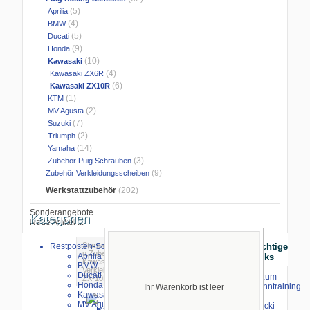
(5)
Aprilia
(4)
BMW
(5)
Ducati
(9)
Honda
(10)
Kawasaki
(4)
Kawasaki ZX6R
(6)
Kawasaki ZX10R
(1)
KTM
(2)
MV Agusta
(7)
Suzuki
(2)
Triumph
(14)
Yamaha
(3)
Zubehör Puig Schrauben
(9)
Zubehör Verkleidungsscheiben
Werkstattzubehör
(202)
Sonderangebote ...
Kategorien
Neue Artikel ...
Startseite
>
Verkleidungsscheiben
Restposten-Sonderverkauf
Wichtige
u.Zubehör
>
Puig Racing Scheiben
>
Aprilia
Links
Kawasaki
>
Kawasaki ZX10R
> Puig
BMW
Verkleidungsscheibe Z-Racer Kawasaki
Ducati
⇒ zum
ZX-10R 2021-
Honda
Renntraining
Ihr Warenkorb ist leer
Kawasaki
mit
MV Agusta
Stecki