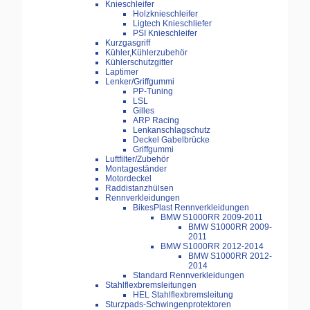
Knieschleifer
Holzknieschleifer
Ligtech Knieschliefer
PSI Knieschleifer
Kurzgasgriff
Kühler,Kühlerzubehör
Kühlerschutzgitter
Laptimer
Lenker/Griffgummi
PP-Tuning
LSL
Gilles
ARP Racing
Lenkanschlagschutz
Deckel Gabelbrücke
Griffgummi
Luftfilter/Zubehör
Montageständer
Motordeckel
Raddistanzhülsen
Rennverkleidungen
BikesPlast Rennverkleidungen
BMW S1000RR 2009-2011
BMW S1000RR 2009-
2011
BMW S1000RR 2012-2014
BMW S1000RR 2012-
2014
Standard Rennverkleidungen
Stahlflexbremsleitungen
HEL Stahlflexbremsleitung
Sturzpads-Schwingenprotektoren