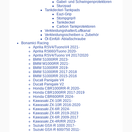
Gabel- und Schwingenprotektoren
Sturzpad
Tankdeckel-Tankpads
Eazi-Grip
Stompgrip®
Tankdeckel
Carbon Tankprotektoren
Verkleidungshalter/Luftkanal
Verkleidungsscheiben u. Zubehör
Öl-Einfüll- Ablaßschraube
Bonamici Racing
Aprilia RSV4/TuonoV4 2021-
Aprilia RS660/Tuono 2020-
Aprilia RSV4/Tuono V4 2017/2020
BMW S1000RR 2023-
BMW M1000RR 2021-
BMW S1000RR 2019-
BMW S1000RR 2017-2018
BMW S1000RR 2015-2016
Ducati Panigale V4
Ducati Panigale V2
Honda CBR1000RR-R 2020-
Honda CBR1000RR 2017-2019
Honda CBR600RR 2024-
Kawasaki ZX-10R 2021-
Kawasaki ZX-10R 2016-2020
Kawasaki ZX-6R 2024-
Kawasaki ZX-6R 2019-2023
Kawasaki ZX-6R 2009-2017
Kawasaki ZX-4R/RR 2023-
Suzuki GSX-R 1000 2017-
Suzuki GSX-R 600/750 2011-