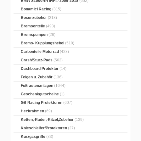
BMW S1000RR /HP4/ 2009-2018
(652)
Bonamici Racing
(315)
Boxenzubehör
(218)
Bremsenteile
(493)
Bremspumpen
(26)
Brems- Kupplungshebel
(510)
Carbonteile Motorrad
(423)
Crash/Sturz-Pads
(562)
Dashboard Protektor
(14)
Felgen u. Zubehör
(136)
Fußrastenanlagen
(1644)
Geschenkgutscheine
(1)
GB Racing Protektoren
(607)
Heckrahmen
(69)
Ketten,-Räder,-Ritzel,Zubehör
(139)
Knieschleifer/Protektoren
(27)
Kurzgasgriffe
(33)