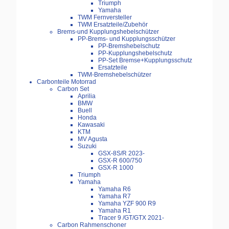
Triumph
Yamaha
TWM Fernversteller
TWM Ersatzteile/Zubehör
Brems-und Kupplungshebelschützer
PP-Brems- und Kupplungsschützer
PP-Bremshebelschutz
PP-Kupplungshebelschutz
PP-Set Bremse+Kupplungsschutz
Ersatzteile
TWM-Bremshebelschützer
Carbonteile Motorrad
Carbon Set
Aprilia
BMW
Buell
Honda
Kawasaki
KTM
MV Agusta
Suzuki
GSX-8S/R 2023-
GSX-R 600/750
GSX-R 1000
Triumph
Yamaha
Yamaha R6
Yamaha R7
Yamaha YZF 900 R9
Yamaha R1
Tracer 9 /GT/GTX 2021-
Carbon Rahmenschoner