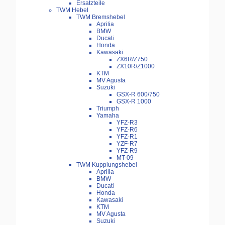
Ersatzteile
TWM Hebel
TWM Bremshebel
Aprilia
BMW
Ducati
Honda
Kawasaki
ZX6R/Z750
ZX10R/Z1000
KTM
MV Agusta
Suzuki
GSX-R 600/750
GSX-R 1000
Triumph
Yamaha
YFZ-R3
YFZ-R6
YFZ-R1
YZF-R7
YFZ-R9
MT-09
TWM Kupplungshebel
Aprilia
BMW
Ducati
Honda
Kawasaki
KTM
MV Agusta
Suzuki