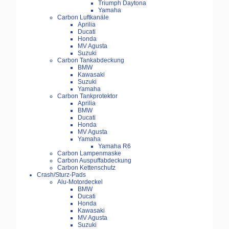
Triumph Daytona
Yamaha
Carbon Luftkanäle
Aprilia
Ducati
Honda
MV Agusta
Suzuki
Carbon Tankabdeckung
BMW
Kawasaki
Suzuki
Yamaha
Carbon Tankprotektor
Aprilia
BMW
Ducati
Honda
MV Agusta
Yamaha
Yamaha R6
Carbon Lampenmaske
Carbon Auspuffabdeckung
Carbon Kettenschutz
Crash/Sturz-Pads
Alu-Motordeckel
BMW
Ducati
Honda
Kawasaki
MV Agusta
Suzuki