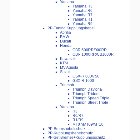
Yamaha
Yamaha R3
Yamaha R6
Yamaha R7
Yamaha R1
Yamaha R9
PP-Tuning Kupplungshebel
Aprilia
BMW
Ducati
Honda
CBR 600RR/900RR
CBR 1000RR/CB1000R
Kawasaki
KTM
MV Agusta
Suzuki
GSX-R 600/750
GSX-R 1000
Triumph
Triumph Daytona
Triumph Trident
Triumph Speed Triple
Triumph Street Triple
Yamaha
R3
R6/R7
R1/R9
MT07/MT09/MT10
PP-Bremshebelschutz
PP-Kupplungshebelschutz
PP-Set Bremse+Kupplungsschutz