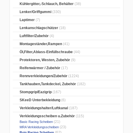
Kühlergitter,-Schlauch, Behälter
(38)
Lenker/Griffgummi
(330)
Laptimer
(7)
Lenkanschlagschützer
(18)
Luftfilter/Zubehör
(4)
Montageständer,Rampen
(41)
Öl,Filter,Ablass-Einfüllschraube
(44)
Protektoren, Westen, Zubehör
(9)
Reifenwärmer / Zubehör
(17)
Rennverkleidungen/Zubehör
(1224)
Tankhauben,Tankdeckel, Zubehör
(182)
Stompgrip/Eazigrip
(167)
SKeeD Unterbekleidung
(6)
Verkleidungshalter/Luftkanal
(187)
Verkleidungsscheiben u.Zubehör
(115)
(21)
Basic Racing Scheiben
(23)
MRA Verkleidungsscheiben
(62)
Puig Racing Scheiben