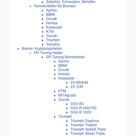
Zubehör, Schrauben, Behälter
Fernversteller für Brembo
Aprilia
BMW
Ducati
Honda
Kawasaki
KTM
Suzuki
Triumph
Yamaha
Brems- Kupplungshebel
PP-Tuning Hebel
PP-Tuning Bremshebel
Aprilia
BMW
Ducati
Honda
Kawasaki
ZX-6R/636
ZX-10R
KTM
MV Agusta
Suzuki
GSX-8S
GSX-R 600/750
GSX-R 1000
Triumph
Triumph Daytona
Triumph Trident
Triumph Speed Triple
Triumph Street Triple