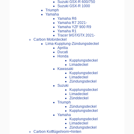
Suzuki GSX-R 600/750
Suzuki GSX-R 1000
Triumph
Yamaha
Yamaha R6
Yamaha R7 2021-
Yamaha YZF 900 R9
Yamaha R1
Tracer 9/GT/GTX 2021-
Carbon Motordeckel
Lima-Kupplung-Zündungsdeckel
Aprilia
Ducati
Honda
Kupplungsdeckel
Limadeckel
Kawasaki
Kupplungsdeckel
Limadeckel
Zündungsdeckel
Suzuki
Kupplungsdeckel
Limadeckel
Zünddeckel
Triumph
Zündungsdeckel
Kupplungsdeckel
Yamaha
Kupplungsdeckel
Limadeckel
Zündungsdeckel
Carbon Kotflügel/vorn+hinten