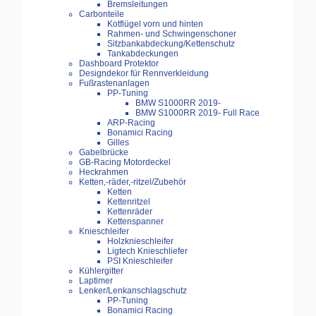
Bremsleitungen
Carbonteile
Kotflügel vorn und hinten
Rahmen- und Schwingenschoner
Sitzbankabdeckung/Kettenschutz
Tankabdeckungen
Dashboard Protektor
Designdekor für Rennverkleidung
Fußrastenanlagen
PP-Tuning
BMW S1000RR 2019-
BMW S1000RR 2019- Full Race
ARP-Racing
Bonamici Racing
Gilles
Gabelbrücke
GB-Racing Motordeckel
Heckrahmen
Ketten,-räder,-ritzel/Zubehör
Ketten
Kettenritzel
Kettenräder
Kettenspanner
Knieschleifer
Holzknieschleifer
Ligtech Knieschliefer
PSI Knieschleifer
Kühlergitter
Laptimer
Lenker/Lenkanschlagschutz
PP-Tuning
Bonamici Racing