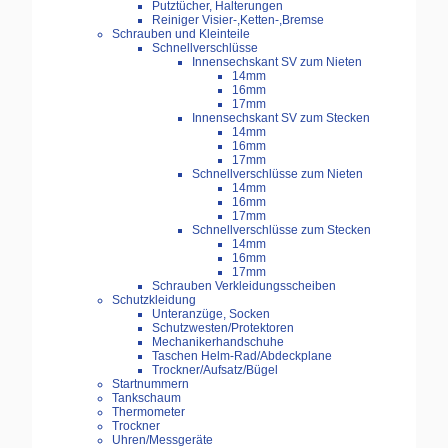
Putztücher, Halterungen
Reiniger Visier-,Ketten-,Bremse
Schrauben und Kleinteile
Schnellverschlüsse
Innensechskant SV zum Nieten
14mm
16mm
17mm
Innensechskant SV zum Stecken
14mm
16mm
17mm
Schnellverschlüsse zum Nieten
14mm
16mm
17mm
Schnellverschlüsse zum Stecken
14mm
16mm
17mm
Schrauben Verkleidungsscheiben
Schutzkleidung
Unteranzüge, Socken
Schutzwesten/Protektoren
Mechanikerhandschuhe
Taschen Helm-Rad/Abdeckplane
Trockner/Aufsatz/Bügel
Startnummern
Tankschaum
Thermometer
Trockner
Uhren/Messgeräte