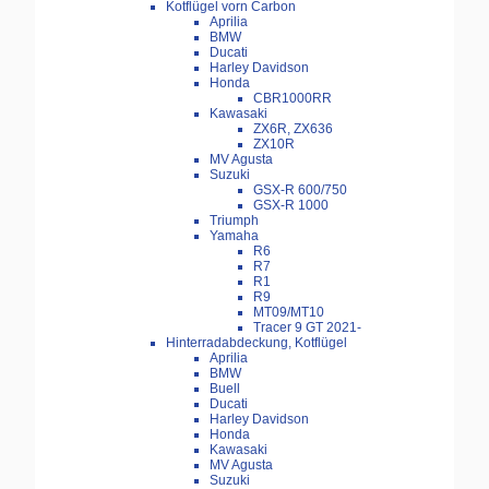
Kotflügel vorn Carbon
Aprilia
BMW
Ducati
Harley Davidson
Honda
CBR1000RR
Kawasaki
ZX6R, ZX636
ZX10R
MV Agusta
Suzuki
GSX-R 600/750
GSX-R 1000
Triumph
Yamaha
R6
R7
R1
R9
MT09/MT10
Tracer 9 GT 2021-
Hinterradabdeckung, Kotflügel
Aprilia
BMW
Buell
Ducati
Harley Davidson
Honda
Kawasaki
MV Agusta
Suzuki