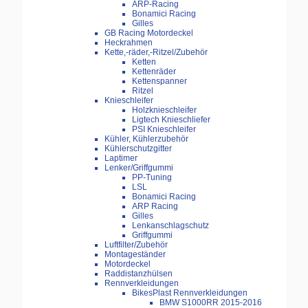
ARP-Racing
Bonamici Racing
Gilles
GB Racing Motordeckel
Heckrahmen
Kette,-räder,-Ritzel/Zubehör
Ketten
Kettenräder
Kettenspanner
Ritzel
Knieschleifer
Holzknieschleifer
Ligtech Knieschliefer
PSI Knieschleifer
Kühler, Kühlerzubehör
Kühlerschutzgitter
Laptimer
Lenker/Griffgummi
PP-Tuning
LSL
Bonamici Racing
ARP Racing
Gilles
Lenkanschlagschutz
Griffgummi
Luftfilter/Zubehör
Montageständer
Motordeckel
Raddistanzhülsen
Rennverkleidungen
BikesPlast Rennverkleidungen
BMW S1000RR 2015-2016