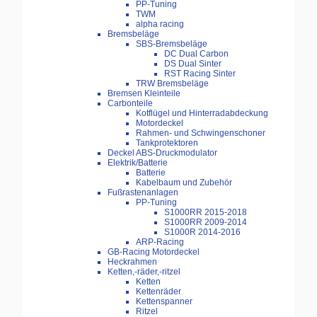
PP-Tuning
TWM
alpha racing
Bremsbeläge
SBS-Bremsbeläge
DC Dual Carbon
DS Dual Sinter
RST Racing Sinter
TRW Bremsbeläge
Bremsen Kleinteile
Carbonteile
Kotflügel und Hinterradabdeckung
Motordeckel
Rahmen- und Schwingenschoner
Tankprotektoren
Deckel ABS-Druckmodulator
Elektrik/Batterie
Batterie
Kabelbaum und Zubehör
Fußrastenanlagen
PP-Tuning
S1000RR 2015-2018
S1000RR 2009-2014
S1000R 2014-2016
ARP-Racing
GB-Racing Motordeckel
Heckrahmen
Ketten,-räder,-ritzel
Ketten
Kettenräder
Kettenspanner
Ritzel