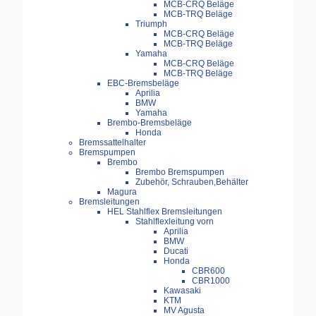
MCB-CRQ Beläge
MCB-TRQ Beläge
Triumph
MCB-CRQ Beläge
MCB-TRQ Beläge
Yamaha
MCB-CRQ Beläge
MCB-TRQ Beläge
EBC-Bremsbeläge
Aprilia
BMW
Yamaha
Brembo-Bremsbeläge
Honda
Bremssattelhalter
Bremspumpen
Brembo
Brembo Bremspumpen
Zubehör, Schrauben,Behälter
Magura
Bremsleitungen
HEL Stahlflex Bremsleitungen
Stahlflexleitung vorn
Aprilia
BMW
Ducati
Honda
CBR600
CBR1000
Kawasaki
KTM
MV Agusta