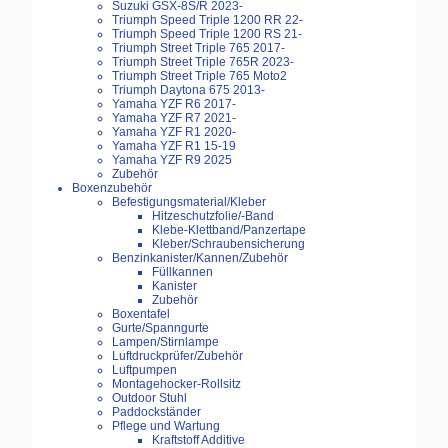
Suzuki GSX-8S/R 2023-
Triumph Speed Triple 1200 RR 22-
Triumph Speed Triple 1200 RS 21-
Triumph Street Triple 765 2017-
Triumph Street Triple 765R 2023-
Triumph Street Triple 765 Moto2
Triumph Daytona 675 2013-
Yamaha YZF R6 2017-
Yamaha YZF R7 2021-
Yamaha YZF R1 2020-
Yamaha YZF R1 15-19
Yamaha YZF R9 2025
Zubehör
Boxenzubehör
Befestigungsmaterial/Kleber
Hitzeschutzfolie/-Band
Klebe-Klettband/Panzertape
Kleber/Schraubensicherung
Benzinkanister/Kannen/Zubehör
Füllkannen
Kanister
Zubehör
Boxentafel
Gurte/Spanngurte
Lampen/Stirnlampe
Luftdruckprüfer/Zubehör
Luftpumpen
Montagehocker-Rollsitz
Outdoor Stuhl
Paddockständer
Pflege und Wartung
Kraftstoff Additive