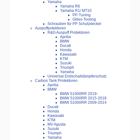
Yamaha
Yamaha R6
Yamaha R1/ MT10
PP-Tuning
Gilles-Tooling
Schrauben für PP Schutzdeckel
Auspuffpotektoren
R&G Auspuff Protektoren
Aprilia
BMW
Ducati
Honda
Kawasaki
KTM
Suzuki
Triumph
Yamaha
Universal Endschalldämpferschutz
Carbon Tank Protektoren
Aprilia
BMW
BMW S1000RR 2019-
BMW S1000RR 2015-2018
BMW S1000RR 2009-2014
Ducati
Honda
Kawasaki
KTM
MV Agusta
Suzuki
Triumph
Yamaha