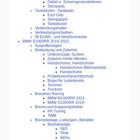
Gabel-u. Schwingenprotektoren
Sturzpads
Tankdeckel-, Tankpads
Eazi-Grip
Stompgrip®
Tankdeckel
Verkleidungshalter
Verkleidungsscheiben
Öl-Einfüll-, und Ablaßschraube
BMW S1000RR 2019-2022
Auspuffanlagen
Bekleidung und Zubehör
Unteranzüge, Socken
Zubehör Helite-Westen
Handschoner, Handschuhe
Handschoner Bärenpranke
Handschuhe
Protektoren/Gesichtsschutz
Bügel für Lederkombi
Taschen
Trockner
Bonamici Racing
BMW M1000RR 2021-
BMW S1000RR 2019-
Brems-und Kupplungshebel
PP-Tuning
TWM
Bremsbeläge-,Leitungen,-Behälter
Bremsbeläge
SBS
TRW
alpha