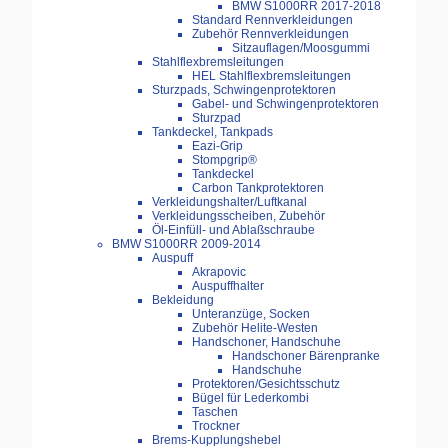
BMW S1000RR 2017-2018
Standard Rennverkleidungen
Zubehör Rennverkleidungen
Sitzauflagen/Moosgummi
Stahlflexbremsleitungen
HEL Stahlflexbremsleitungen
Sturzpads, Schwingenprotektoren
Gabel- und Schwingenprotektoren
Sturzpad
Tankdeckel, Tankpads
Eazi-Grip
Stompgrip®
Tankdeckel
Carbon Tankprotektoren
Verkleidungshalter/Luftkanal
Verkleidungsscheiben, Zubehör
Öl-Einfüll- und Ablaßschraube
BMW S1000RR 2009-2014
Auspuff
Akrapovic
Auspuffhalter
Bekleidung
Unteranzüge, Socken
Zubehör Helite-Westen
Handschoner, Handschuhe
Handschoner Bärenpranke
Handschuhe
Protektoren/Gesichtsschutz
Bügel für Lederkombi
Taschen
Trockner
Brems-Kupplungshebel