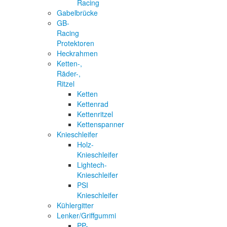
Racing
Gabelbrücke
GB-
Racing
Protektoren
Heckrahmen
Ketten-,
Räder-,
Ritzel
Ketten
Kettenrad
Kettenritzel
Kettenspanner
Knieschleifer
Holz-
Knieschleifer
Lightech-
Knieschleifer
PSI
Knieschleifer
Kühlergitter
Lenker/Griffgummi
PP-