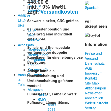
448.00 €
Triumph
inkl. 19% MwSt.
Yamaha
zzgl.
Versandkosten
Zubehör
Additive-
ERC-
Schwarz-eloxiert, CNC-gefräst.
wir
Bike
akzeptieren
6 Fußrastenposition und
ERC-
Schaltweg sind individuell
Bike
einstellbar.
Additive
Information
Accossato
Schalt- und Bremspedale
Bremspumpen
verfügen über doppelte
Preise und
Bremskolben
Kugellager für eine reibungslose
Versand
Griffgummi
Bewegung.
Datenschutz
Lenker
AGB
Kurzgasgriffe
Anlage kann als
Impressum
Auspuffanlagen
Normalschaltung und
Kontakt
u.
Umkehrschaltung gefahren
Site Map
Teile
werden!
Aktionskupon
Akrapovic
Newsletter
Fußraste fest, Farbe Schwarz,
Aprilia
abbestellen
BMW
Fußrasten Länge 80mm.
Widerrufsrecht
BMW
Vertrag
2019-