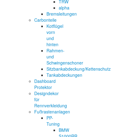
TRW
alpha
Bremsleitungen
Carbonteile
Kotflügel
vorn
und
hinten
Rahmen-
und
Schwingenschoner
Sitzbankabdeckung/Kettenschutz
Tankabdeckungen
Dashboard
Protektor
Designdekor
für
Rennverkleidung
Fußrastenanlagen
PP-
Tuning
BMW
S1000RR