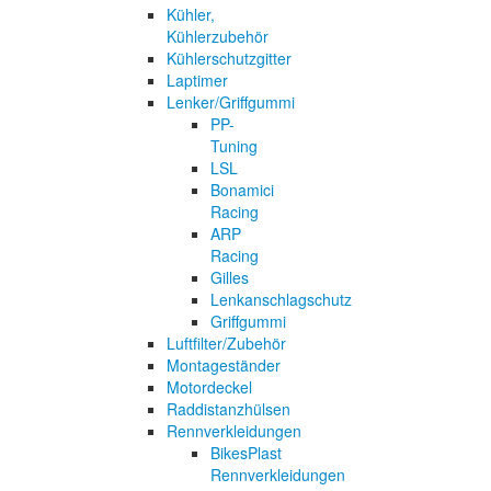
Kühler,
Kühlerzubehör
Kühlerschutzgitter
Laptimer
Lenker/Griffgummi
PP-
Tuning
LSL
Bonamici
Racing
ARP
Racing
Gilles
Lenkanschlagschutz
Griffgummi
Luftfilter/Zubehör
Montageständer
Motordeckel
Raddistanzhülsen
Rennverkleidungen
BikesPlast
Rennverkleidungen