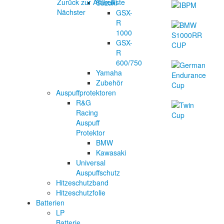
Zurück zur Artikelliste
Suzuki
Nächster
GSX-
R
1000
GSX-
R
600/750
Yamaha
Zubehör
Auspuffprotektoren
R&G
Racing
Auspuff
Protektor
BMW
Kawasaki
Universal
Auspuffschutz
Hitzeschutzband
Hitzeschutzfolie
Batterien
LP
Batterie