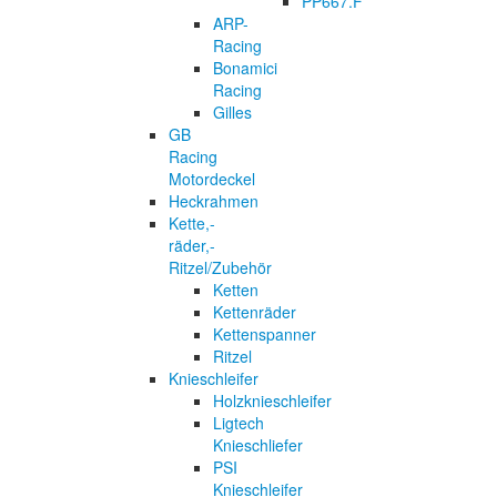
PP667.F
ARP-
Racing
Bonamici
Racing
Gilles
GB
Racing
Motordeckel
Heckrahmen
Kette,-
räder,-
Ritzel/Zubehör
Ketten
Kettenräder
Kettenspanner
Ritzel
Knieschleifer
Holzknieschleifer
Ligtech
Knieschliefer
PSI
Knieschleifer