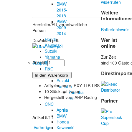
widerrufen
BMW
2015-
Weitere
2018
Informatione
BMW
Hersteller/EU-verantwortliche
2009-
Batteriehinweis
Person
2014
Honda
Wer ist
Download pdf:
Kawasaki
online
Suzuki
Zur Zeit
Yamaha
Anzahl:
sind 109 Gäste o
Auspuffhalter
R&G
Direktimport
Racing
Suzuki
Artikelnummer: RXY-11B-LBS
Yamaha
10 Stück auf Lager
Yamaha
Hergestellt von: ARP-Racing
R6
Partner
CNC
Aprilia
BMW
Artikel 5/11
Honda
Vorheriger
Kawasaki