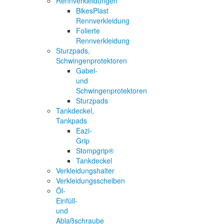
Rennverkleidungen
BikesPlast
Rennverkleidung
Folierte
Rennverkleidung
Sturzpads,
Schwingenprotektoren
Gabel-
und
Schwingenprotektoren
Sturzpads
Tankdeckel,
Tankpads
Eazi-
Grip
Stompgrip®
Tankdeckel
Verkleidungshalter
Verkleidungsscheiben
Öl-
Einfüll-
und
Ablaßschraube