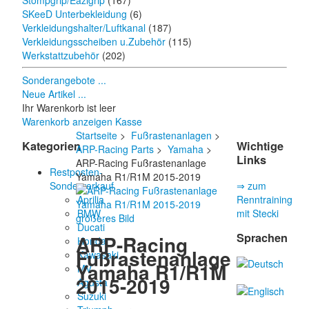
Stompgrip/Eazigrip
(167)
SKeeD Unterbekleidung
(6)
Verkleidungshalter/Luftkanal
(187)
Verkleidungsscheiben u.Zubehör
(115)
Werkstattzubehör
(202)
Sonderangebote ...
Neue Artikel ...
Ihr Warenkorb ist leer
Warenkorb anzeigen
Kasse
Startseite
>
Fußrastenanlagen
>
Kategorien
Wichtige
ARP-Racing Parts
>
Yamaha
>
Links
ARP-Racing Fußrastenanlage
Restposten-
Yamaha R1/R1M 2015-2019
Sonderverkauf
⇒ zum
Aprilia
Renntraining
BMW
mit Stecki
größeres Bild
Ducati
Sprachen
ARP-Racing
Honda
Fußrastenanlage
Kawasaki
Yamaha R1/R1M
MV
2015-2019
Agusta
Suzuki