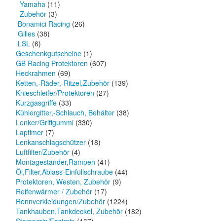
Yamaha
(11)
Zubehör
(3)
Bonamici Racing
(26)
Gilles
(38)
LSL
(6)
Geschenkgutscheine
(1)
GB Racing Protektoren
(607)
Heckrahmen
(69)
Ketten,-Räder,-Ritzel,Zubehör
(139)
Knieschleifer/Protektoren
(27)
Kurzgasgriffe
(33)
Kühlergitter,-Schlauch, Behälter
(38)
Lenker/Griffgummi
(330)
Laptimer
(7)
Lenkanschlagschützer
(18)
Luftfilter/Zubehör
(4)
Montageständer,Rampen
(41)
Öl,Filter,Ablass-Einfüllschraube
(44)
Protektoren, Westen, Zubehör
(9)
Reifenwärmer / Zubehör
(17)
Rennverkleidungen/Zubehör
(1224)
Tankhauben,Tankdeckel, Zubehör
(182)