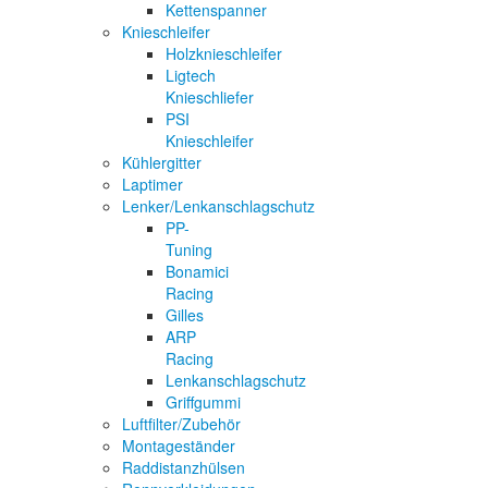
Kettenspanner
Knieschleifer
Holzknieschleifer
Ligtech
Knieschliefer
PSI
Knieschleifer
Kühlergitter
Laptimer
Lenker/Lenkanschlagschutz
PP-
Tuning
Bonamici
Racing
Gilles
ARP
Racing
Lenkanschlagschutz
Griffgummi
Luftfilter/Zubehör
Montageständer
Raddistanzhülsen