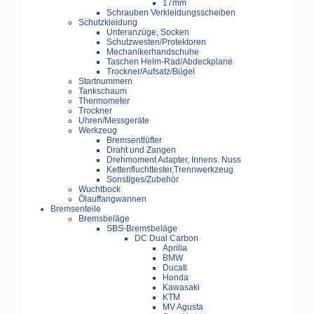
17mm
Schrauben Verkleidungsscheiben
Schutzkleidung
Unteranzüge, Socken
Schutzwesten/Protektoren
Mechanikerhandschuhe
Taschen Helm-Rad/Abdeckplane
Trockner/Aufsatz/Bügel
Startnummern
Tankschaum
Thermometer
Trockner
Uhren/Messgeräte
Werkzeug
Bremsentlüfter
Draht und Zangen
Drehmoment Adapter, Innens. Nuss
Kettenfluchttester,Trennwerkzeug
Sonstiges/Zubehör
Wuchtbock
Ölauffangwannen
Bremsenteile
Bremsbeläge
SBS-Bremsbeläge
DC Dual Carbon
Aprilia
BMW
Ducati
Honda
Kawasaki
KTM
MV Agusta