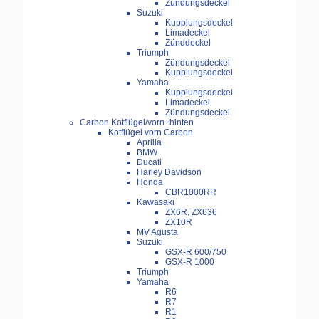
Zündungsdeckel
Suzuki
Kupplungsdeckel
Limadeckel
Zünddeckel
Triumph
Zündungsdeckel
Kupplungsdeckel
Yamaha
Kupplungsdeckel
Limadeckel
Zündungsdeckel
Carbon Kotflügel/vorn+hinten
Kotflügel vorn Carbon
Aprilia
BMW
Ducati
Harley Davidson
Honda
CBR1000RR
Kawasaki
ZX6R, ZX636
ZX10R
MV Agusta
Suzuki
GSX-R 600/750
GSX-R 1000
Triumph
Yamaha
R6
R7
R1