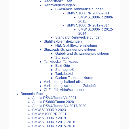
Raddistanzhülsen
Rennverkleidungen
BikesPlast Rennverkleidungen
BMW S1000RR 2009-2011
BMW S1000RR 2009-
2011
BMW S1000RR 2012-2014
BMW S1000RR 2012-
2014
Standard Rennverkleidungen
Stahlflexbremsleitungen
HEL Stahlflexbremsleitung
Sturzpads-Schwingenprotektoren
Gabel- und Schwingenprotektoren
Sturzpad
Tankdeckel-Tankpads
Eazi-Grip
Stompgrip®
Tankdeckel
Carbon Tankprotektoren
Verkleidungshalter/Luftkanal
Verkleidungsscheiben u. Zubehör
Öl-Einfüll- Ablaßschraube
Bonamici Racing
Aprilia RSV4/TuonoV4 2021-
Aprilia RS660/Tuono 2020-
Aprilia RSV4/Tuono V4 2017/2020
BMW S1000RR 2023-
BMW M1000RR 2021-
BMW S1000RR 2019-
BMW S1000RR 2017-2018
BMW S1000RR 2015-2016