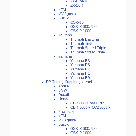
ZX-6R/636
ZX-10R
KTM
MV Agusta
Suzuki
GSX-8S
GSX-R 600/750
GSX-R 1000
Triumph
Triumph Daytona
Triumph Trident
Triumph Speed Triple
Triumph Street Triple
Yamaha
Yamaha R3
Yamaha R6
Yamaha R7
Yamaha R1
Yamaha R9
PP-Tuning Kupplungshebel
Aprilia
BMW
Ducati
Honda
CBR 600RR/900RR
CBR 1000RR/CB1000R
Kawasaki
KTM
MV Agusta
Suzuki
GSX-R 600/750
GSX-R 1000