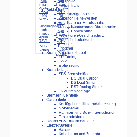
Akrapovic
Auspuffhalter
Bekleidung
Unteranzüge, Socken
Zubehör Helite-Westen
Handschoner, Handschuhe
Kupplungsdeckel
Handschoner Bärenpranke
Zündungsdeckel
high
Handschuhe
high
impact
impact
Protektoren/Gesichtsschutz
Aprilia
Yamaha
Bügel für Lederkombi
RSV4...
YZF-
Taschen
R...
Mehr
Trockner
Details
Mehr
Brems-Kupplungshebel
Details
PP-Tuning
TWM
alpha racing
Bremsbeläge
SBS-Bremsbeläge
DC Dual Carbon
DS Dual Sinter
RST Racing Sinter
TRW Bremsbeläge
Bremsen Kleinteile
Carbonteile
Kotflügel und Hinterradabdeckung
Motordeckel
Rahmen- und Schwingenschoner
Tankprotektoren
Deckel ABS-Druckmodulator
Elektrik/Batterie
Batterie
Kabelbaum und Zubehör