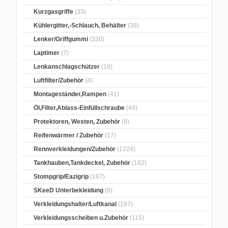
Kurzgasgriffe
(33)
Kühlergitter,-Schlauch, Behälter
(38)
Lenker/Griffgummi
(330)
Laptimer
(7)
Lenkanschlagschützer
(18)
Luftfilter/Zubehör
(4)
Montageständer,Rampen
(41)
Öl,Filter,Ablass-Einfüllschraube
(44)
Protektoren, Westen, Zubehör
(9)
Reifenwärmer / Zubehör
(17)
Rennverkleidungen/Zubehör
(1224)
Tankhauben,Tankdeckel, Zubehör
(182)
Stompgrip/Eazigrip
(167)
SKeeD Unterbekleidung
(6)
Verkleidungshalter/Luftkanal
(187)
Verkleidungsscheiben u.Zubehör
(115)