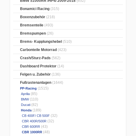
BMW S1000RR /HP4/ 2009-2018
(652)
Bonamici Racing
(315)
Boxenzubehör
(218)
Bremsenteile
(493)
Bremspumpen
(26)
Brems- Kupplungshebel
(510)
Carbonteile Motorrad
(423)
Crash/Sturz-Pads
(562)
Dashboard Protektor
(14)
Felgen u. Zubehör
(136)
Fußrastenanlagen
(1644)
(1515)
PP-Racing
(85)
Aprilia
(110)
BMW
(82)
Ducati
(189)
Honda
(32)
CB 400F/ CB 500F
(32)
CBR 400R/500R
(43)
CBR 600RR
(48)
CBR 1000RR