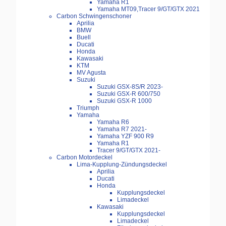
Yamaha R1
Yamaha MT09,Tracer 9/GT/GTX 2021
Carbon Schwingenschoner
Aprilia
BMW
Buell
Ducati
Honda
Kawasaki
KTM
MV Agusta
Suzuki
Suzuki GSX-8S/R 2023-
Suzuki GSX-R 600/750
Suzuki GSX-R 1000
Triumph
Yamaha
Yamaha R6
Yamaha R7 2021-
Yamaha YZF 900 R9
Yamaha R1
Tracer 9/GT/GTX 2021-
Carbon Motordeckel
Lima-Kupplung-Zündungsdeckel
Aprilia
Ducati
Honda
Kupplungsdeckel
Limadeckel
Kawasaki
Kupplungsdeckel
Limadeckel