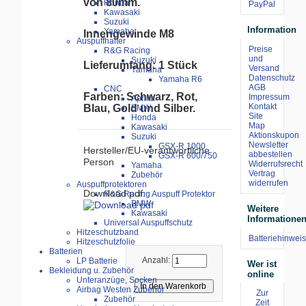
von 80mm.
Honda
Kawasaki
Suzuki
Information
Yamaha
Innengewinde M8
Auspuffhalter
Preise
R&G Racing
und
Suzuki
Lieferumfang: 1 Stück
Versand
Yamaha
Datenschutz
Yamaha R6
AGB
CNC
Farben: Schwarz, Rot,
Impressum
Aprilia
Kontakt
Blau, Gold und Silber.
BMW
Site
Honda
Map
Kawasaki
Aktionskupon
Suzuki
Newsletter
GSX-R 1000
Hersteller/EU-verantwortliche
abbestellen
GSX-R 600/750
Person
Widerrufsrecht
Yamaha
Vertrag
Zubehör
widerrufen
Auspuffprotektoren
Download pdf:
R&G Racing Auspuff Protektor
BMW
Weitere
Kawasaki
Informatione
Universal Auspuffschutz
Hitzeschutzband
Batteriehinweis
Hitzeschutzfolie
Batterien
Anzahl:
LP Batterie
Wer ist
Bekleidung u. Zubehör
online
Unteranzüge, Socken
Airbag Westen Zubehör
Zur
Zubehör
Zeit