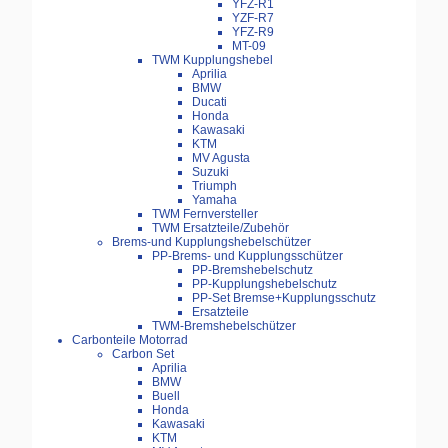
YFZ-R1
YZF-R7
YFZ-R9
MT-09
TWM Kupplungshebel
Aprilia
BMW
Ducati
Honda
Kawasaki
KTM
MV Agusta
Suzuki
Triumph
Yamaha
TWM Fernversteller
TWM Ersatzteile/Zubehör
Brems-und Kupplungshebelschützer
PP-Brems- und Kupplungsschützer
PP-Bremshebelschutz
PP-Kupplungshebelschutz
PP-Set Bremse+Kupplungsschutz
Ersatzteile
TWM-Bremshebelschützer
Carbonteile Motorrad
Carbon Set
Aprilia
BMW
Buell
Honda
Kawasaki
KTM