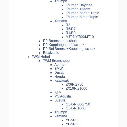
Triumph
Triumph Daytona
Triumph Trident
Triumph Speed Triple
Triumph Street Triple
Yamaha
R3
R6/R7
R1/R9
MT07/MT09/MT10
PP-Bremshebelschutz
PP-Kupplungshebelschutz
PP-Set Bremse+Kupplungsschutz
Ersatzteile
TWM Hebel
TWM Bremshebel
Aprilia
BMW
Ducati
Honda
Kawasaki
ZX6R/Z750
ZX10R/Z1000
KTM
MV Agusta
Suzuki
GSX-R 600/750
GSX-R 1000
Triumph
Yamaha
YFZ-R3
YFZ-R6