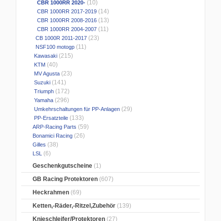
(10)
CBR 1000RR 2020-
(14)
CBR 1000RR 2017-2019
(13)
CBR 1000RR 2008-2016
(11)
CBR 1000RR 2004-2007
(23)
CB 1000R 2011-2017
(11)
NSF100 motogp
(215)
Kawasaki
(40)
KTM
(23)
MV Agusta
(141)
Suzuki
(172)
Triumph
(296)
Yamaha
(29)
Umkehrschaltungen für PP-Anlagen
(133)
PP-Ersatzteile
(59)
ARP-Racing Parts
(26)
Bonamici Racing
(38)
Gilles
(6)
LSL
Geschenkgutscheine
(1)
GB Racing Protektoren
(607)
Heckrahmen
(69)
Ketten,-Räder,-Ritzel,Zubehör
(139)
Knieschleifer/Protektoren
(27)