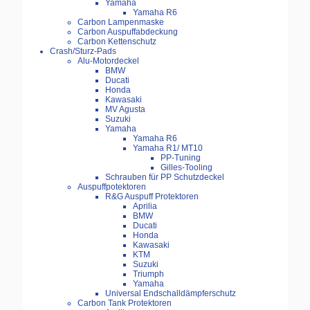
Yamaha
Yamaha R6
Carbon Lampenmaske
Carbon Auspuffabdeckung
Carbon Kettenschutz
Crash/Sturz-Pads
Alu-Motordeckel
BMW
Ducati
Honda
Kawasaki
MV Agusta
Suzuki
Yamaha
Yamaha R6
Yamaha R1/ MT10
PP-Tuning
Gilles-Tooling
Schrauben für PP Schutzdeckel
Auspuffpotektoren
R&G Auspuff Protektoren
Aprilia
BMW
Ducati
Honda
Kawasaki
KTM
Suzuki
Triumph
Yamaha
Universal Endschalldämpferschutz
Carbon Tank Protektoren