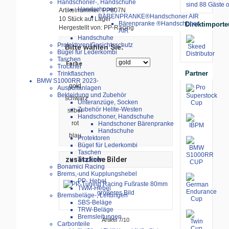
Handschoner-, Handschuhe
sind 88 Gäste o
Handschoner
Artikelnummer: PP807N
BÄRENPRANKE®Handschoner AIR
10 Stück auf Lager
Bärenpranke ®Handschoner
Direktimporte
Hergestellt von: PP-Racing
AIR
Handschuhe
Protektoren/Gesichtsschutz
Bitte wählen Sie:
Bügel für Lederkombi
Taschen
Farbe
Trockner
Partner
Trinkflaschen
BMW S1000RR 2023-
gold
Auspuffanlagen
Bekleidung und Zubehör
schwarz
Unteranzüge, Socken
Zubehör Helite-Westen
silber
Handschoner, Handschuhe
rot
Handschoner Bärenpranke
Handschuhe
blau
Protektoren
Bügel für Lederkombi
Taschen
zusätzliche Bilder
Trockner
Bonamici Racing
Brems,-und Kupplungshebel
PP- Hebel
TWM-Hebel
größeres Bild
Bremsbeläge-, Leitungen
SBS-Beläge
TRW-Beläge
Bremsleitungen
Artikel 7/10
Carbonteile