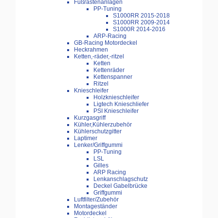
Fußrastenanlagen
PP-Tuning
S1000RR 2015-2018
S1000RR 2009-2014
S1000R 2014-2016
ARP-Racing
GB-Racing Motordeckel
Heckrahmen
Ketten,-räder,-ritzel
Ketten
Kettenräder
Kettenspanner
Ritzel
Knieschleifer
Holzknieschleifer
Ligtech Knieschliefer
PSI Knieschleifer
Kurzgasgriff
Kühler,Kühlerzubehör
Kühlerschutzgitter
Laptimer
Lenker/Griffgummi
PP-Tuning
LSL
Gilles
ARP Racing
Lenkanschlagschutz
Deckel Gabelbrücke
Griffgummi
Luftfilter/Zubehör
Montageständer
Motordeckel