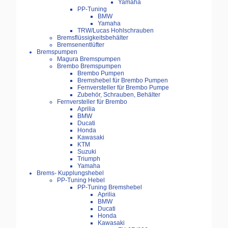
Yamaha
PP-Tuning
BMW
Yamaha
TRW/Lucas Hohlschrauben
Bremsflüssigkeitsbehälter
Bremsenentlüfter
Bremspumpen
Magura Bremspumpen
Brembo Bremspumpen
Brembo Pumpen
Bremshebel für Brembo Pumpen
Fernversteller für Brembo Pumpe
Zubehör, Schrauben, Behälter
Fernversteller für Brembo
Aprilia
BMW
Ducati
Honda
Kawasaki
KTM
Suzuki
Triumph
Yamaha
Brems- Kupplungshebel
PP-Tuning Hebel
PP-Tuning Bremshebel
Aprilia
BMW
Ducati
Honda
Kawasaki