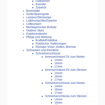
Füllkannen
Kanister
Zubehör
Boxentafel
Gurte/Spanngurte
Lampen/Stirnlampe
Luftdruckprüfer/Zubehör
Luftpumpen
Montagehocker-Rollsitz
Outdoor Stuhl
Paddockständer
Pflege und Wartung
Kraftstoff Additive
Putztücher, Halterungen
Reiniger Visier-,Ketten-,Bremse
Schrauben und Kleinteile
Schnellverschlüsse
Innensechskant SV zum Nieten
14mm
16mm
17mm
Innensechskant SV zum Stecken
14mm
16mm
17mm
Schnellverschlüsse zum Nieten
14mm
16mm
17mm
Schnellverschlüsse zum Stecken
14mm
16mm