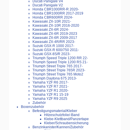
Ducati Panigale V4
Ducati Panigale V2
Honda CBR1000RR-R 2020-
Honda CBR1000RR 2017-2019
Honda CBR600RR 2024-
Kawasaki ZX-10R 2021-
Kawasaki ZX-10R 2016-2020
Kawasaki ZX-6R 2024-
Kawasaki ZX-6R 2019-2023
Kawasaki ZX-6R 2009-2017
Kawasaki ZX-4R/RR 2023-
Suzuki GSX-R 1000 2017-
Suzuki GSX-R 600/750 2011-
Suzuki GSX-8S/R 2023-
Triumph Speed Triple 1200 RR 22-
Triumph Speed Triple 1200 RS 21-
Triumph Street Triple 765 2017-
Triumph Street Triple 765R 2023-
Triumph Street Triple 765 Moto2
Triumph Daytona 675 2013-
Yamaha YZF R6 2017-
Yamaha YZF R7 2021-
Yamaha YZF R1 2020-
Yamaha YZF R1 15-19
Yamaha YZF R9 2025
Zubehör
Boxenzubehör
Befestigungsmaterial/Kleber
Hitzeschutzfolie/-Band
Klebe-Klettband/Panzertape
Kleber/Schraubensicherung
Benzinkanister/Kannen/Zubehör