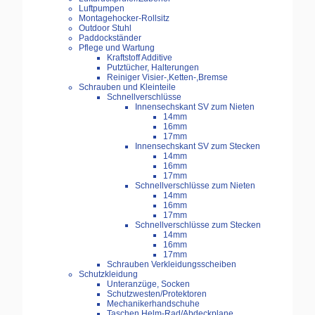
Luftpumpen
Montagehocker-Rollsitz
Outdoor Stuhl
Paddockständer
Pflege und Wartung
Kraftstoff Additive
Putztücher, Halterungen
Reiniger Visier-,Ketten-,Bremse
Schrauben und Kleinteile
Schnellverschlüsse
Innensechskant SV zum Nieten
14mm
16mm
17mm
Innensechskant SV zum Stecken
14mm
16mm
17mm
Schnellverschlüsse zum Nieten
14mm
16mm
17mm
Schnellverschlüsse zum Stecken
14mm
16mm
17mm
Schrauben Verkleidungsscheiben
Schutzkleidung
Unteranzüge, Socken
Schutzwesten/Protektoren
Mechanikerhandschuhe
Taschen Helm-Rad/Abdeckplane