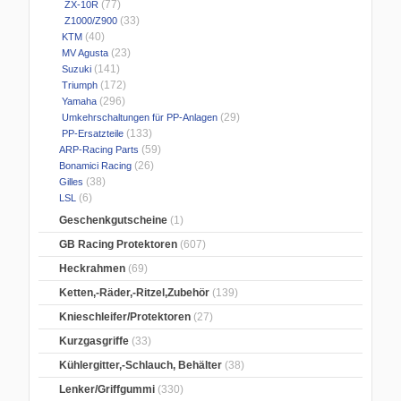
(77)
ZX-10R
(33)
Z1000/Z900
(40)
KTM
(23)
MV Agusta
(141)
Suzuki
(172)
Triumph
(296)
Yamaha
(29)
Umkehrschaltungen für PP-Anlagen
(133)
PP-Ersatzteile
(59)
ARP-Racing Parts
(26)
Bonamici Racing
(38)
Gilles
(6)
LSL
Geschenkgutscheine
(1)
GB Racing Protektoren
(607)
Heckrahmen
(69)
Ketten,-Räder,-Ritzel,Zubehör
(139)
Knieschleifer/Protektoren
(27)
Kurzgasgriffe
(33)
Kühlergitter,-Schlauch, Behälter
(38)
Lenker/Griffgummi
(330)