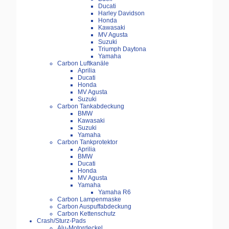
Ducati
Harley Davidson
Honda
Kawasaki
MV Agusta
Suzuki
Triumph Daytona
Yamaha
Carbon Luftkanäle
Aprilia
Ducati
Honda
MV Agusta
Suzuki
Carbon Tankabdeckung
BMW
Kawasaki
Suzuki
Yamaha
Carbon Tankprotektor
Aprilia
BMW
Ducati
Honda
MV Agusta
Yamaha
Yamaha R6
Carbon Lampenmaske
Carbon Auspuffabdeckung
Carbon Kettenschutz
Crash/Sturz-Pads
Alu-Motordeckel