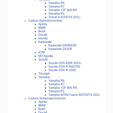
Yamaha R6
Yamaha R7
Yamaha YZF 900 R9
Yamaha R1
Tracer 9 /GT/GTX 2021-
Carbon Rahmenschoner
Aprilia
BMW
Buell
Ducati
Honda
Kawasaki
Kawasaki ZX6R/636
Kawasaki ZX10R
KTM
MV Agusta
Suzuki
Suzuki GSX-8S/R 2023-
Suzuki GSX-R 600/750
Suzuki GSX-R 1000
Triumph
Yamaha
Yamaha R6
Yamaha R7
Yamaha YZF 900 R9
Yamaha R1
Yamaha MT09,Tracer 9/GT/GTX 2021
Carbon Schwingenschoner
Aprilia
BMW
Buell
Ducati