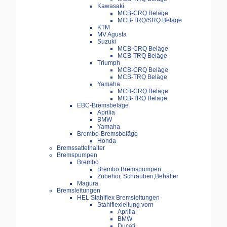
Kawasaki
MCB-CRQ Beläge
MCB-TRQ/SRQ Beläge
KTM
MV Agusta
Suzuki
MCB-CRQ Beläge
MCB-TRQ Beläge
Triumph
MCB-CRQ Beläge
MCB-TRQ Beläge
Yamaha
MCB-CRQ Beläge
MCB-TRQ Beläge
EBC-Bremsbeläge
Aprilia
BMW
Yamaha
Brembo-Bremsbeläge
Honda
Bremssattelhalter
Bremspumpen
Brembo
Brembo Bremspumpen
Zubehör, Schrauben,Behälter
Magura
Bremsleitungen
HEL Stahlflex Bremsleitungen
Stahlflexleitung vorn
Aprilia
BMW
Ducati