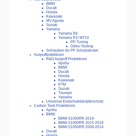
BMW
Ducati
Honda
Kawasaki
MV Agusta
Suzuki
Yamaha
Yamaha R6
Yamaha R1/ MT10
PP-Tuning
Gilles-Tooling
Schrauben für PP Schutzdeckel
Auspuffpotektoren
R&G Auspuff Protektoren
Aprilia
BMW
Ducati
Honda
Kawasaki
KTM
Suzuki
Triumph
Yamaha
Universal Endschalldämpferschutz
Carbon Tank Protektoren
Aprilia
BMW
BMW S1000RR 2019-
BMW S1000RR 2015-2018
BMW S1000RR 2009-2014
Ducati
Honda