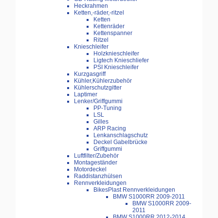
Heckrahmen
Ketten,-räder,-ritzel
Ketten
Kettenräder
Kettenspanner
Ritzel
Knieschleifer
Holzknieschleifer
Ligtech Knieschliefer
PSI Knieschleifer
Kurzgasgriff
Kühler,Kühlerzubehör
Kühlerschutzgitter
Laptimer
Lenker/Griffgummi
PP-Tuning
LSL
Gilles
ARP Racing
Lenkanschlagschutz
Deckel Gabelbrücke
Griffgummi
Luftfilter/Zubehör
Montageständer
Motordeckel
Raddistanzhülsen
Rennverkleidungen
BikesPlast Rennverkleidungen
BMW S1000RR 2009-2011
BMW S1000RR 2009-
2011
BMW S1000RR 2012-2014