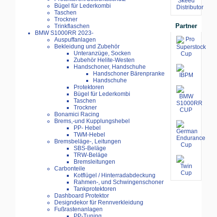
Bügel für Lederkombi
Taschen
Trockner
Partner
Trinkflaschen
BMW S1000RR 2023-
Auspuffanlagen
Bekleidung und Zubehör
Unteranzüge, Socken
Zubehör Helite-Westen
Handschoner, Handschuhe
Handschoner Bärenpranke
Handschuhe
Protektoren
Bügel für Lederkombi
Taschen
Trockner
Bonamici Racing
Brems,-und Kupplungshebel
PP- Hebel
TWM-Hebel
Bremsbeläge-, Leitungen
SBS-Beläge
TRW-Beläge
Bremsleitungen
Carbonteile
Kotflügel / Hinterradabdeckung
Rahmen-, und Schwingenschoner
Tankprotektoren
Dashboard Protektor
Designdekor für Rennverkleidung
Fußrastenanlagen
PP-Tuning