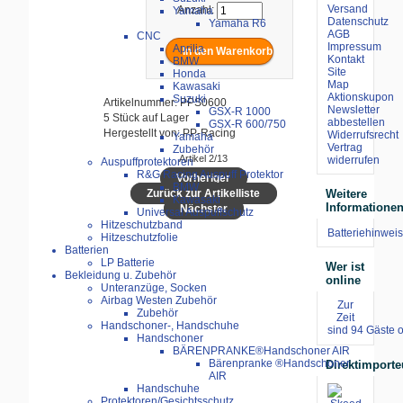
Versand
Anzahl:
Yamaha
Datenschutz
Yamaha R6
AGB
CNC
Impressum
Aprilia
Kontakt
BMW
Site
Honda
Map
Kawasaki
Aktionskupon
Suzuki
Artikelnummer: PPS0600
Newsletter
GSX-R 1000
5 Stück auf Lager
abbestellen
GSX-R 600/750
Hergestellt von: PP-Racing
Widerrufsrecht
Yamaha
Vertrag
Zubehör
Artikel 2/13
widerrufen
Auspuffprotektoren
R&G Racing Auspuff Protektor
Vorheriger
BMW
Zurück zur Artikelliste
Weitere
Kawasaki
Informatione
Nächster
Universal Auspuffschutz
Hitzeschutzband
Batteriehinweis
Hitzeschutzfolie
Batterien
LP Batterie
Wer ist
Bekleidung u. Zubehör
online
Unteranzüge, Socken
Airbag Westen Zubehör
Zur
Zubehör
Zeit
Handschoner-, Handschuhe
sind 94 Gäste o
Handschoner
BÄRENPRANKE®Handschoner AIR
Bärenpranke ®Handschoner
Direktimporte
AIR
Handschuhe
Protektoren/Gesichtsschutz