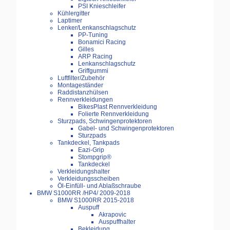
PSI Knieschleifer
Kühlergitter
Laptimer
Lenker/Lenkanschlagschutz
PP-Tuning
Bonamici Racing
Gilles
ARP Racing
Lenkanschlagschutz
Griffgummi
Luftfilter/Zubehör
Montageständer
Raddistanzhülsen
Rennverkleidungen
BikesPlast Rennverkleidung
Folierte Rennverkleidung
Sturzpads, Schwingenprotektoren
Gabel- und Schwingenprotektoren
Sturzpads
Tankdeckel, Tankpads
Eazi-Grip
Stompgrip®
Tankdeckel
Verkleidungshalter
Verkleidungsscheiben
Öl-Einfüll- und Ablaßschraube
BMW S1000RR /HP4/ 2009-2018
BMW S1000RR 2015-2018
Auspuff
Akrapovic
Auspuffhalter
Bekleidung