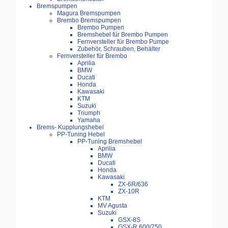
Bremspumpen
Magura Bremspumpen
Brembo Bremspumpen
Brembo Pumpen
Bremshebel für Brembo Pumpen
Fernversteller für Brembo Pumpe
Zubehör, Schrauben, Behälter
Fernversteller für Brembo
Aprilia
BMW
Ducati
Honda
Kawasaki
KTM
Suzuki
Triumph
Yamaha
Brems- Kupplungshebel
PP-Tuning Hebel
PP-Tuning Bremshebel
Aprilia
BMW
Ducati
Honda
Kawasaki
ZX-6R/636
ZX-10R
KTM
MV Agusta
Suzuki
GSX-8S
GSX-R 600/750