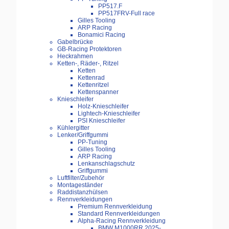
PP517.F
PP517FRV-Full race
Gilles Tooling
ARP Racing
Bonamici Racing
Gabelbrücke
GB-Racing Protektoren
Heckrahmen
Ketten-, Räder-, Ritzel
Ketten
Kettenrad
Kettenritzel
Kettenspanner
Knieschleifer
Holz-Knieschleifer
Lightech-Knieschleifer
PSI Knieschleifer
Kühlergitter
Lenker/Griffgummi
PP-Tuning
Gilles Tooling
ARP Racing
Lenkanschlagschutz
Griffgummi
Luftfilter/Zubehör
Montageständer
Raddistanzhülsen
Rennverkleidungen
Premium Rennverkleidung
Standard Rennverkleidungen
Alpha-Racing Rennverkleidung
BMW M1000RR 2025-