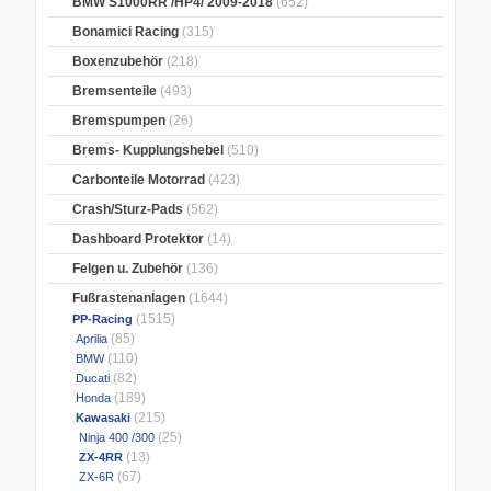
BMW S1000RR /HP4/ 2009-2018
(652)
Bonamici Racing
(315)
Boxenzubehör
(218)
Bremsenteile
(493)
Bremspumpen
(26)
Brems- Kupplungshebel
(510)
Carbonteile Motorrad
(423)
Crash/Sturz-Pads
(562)
Dashboard Protektor
(14)
Felgen u. Zubehör
(136)
Fußrastenanlagen
(1644)
(1515)
PP-Racing
(85)
Aprilia
(110)
BMW
(82)
Ducati
(189)
Honda
(215)
Kawasaki
(25)
Ninja 400 /300
(13)
ZX-4RR
(67)
ZX-6R