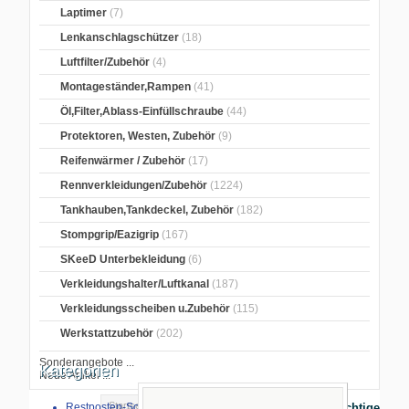
Laptimer
(7)
Lenkanschlagschützer
(18)
Luftfilter/Zubehör
(4)
Montageständer,Rampen
(41)
Öl,Filter,Ablass-Einfüllschraube
(44)
Protektoren, Westen, Zubehör
(9)
Reifenwärmer / Zubehör
(17)
Rennverkleidungen/Zubehör
(1224)
Tankhauben,Tankdeckel, Zubehör
(182)
Stompgrip/Eazigrip
(167)
SKeeD Unterbekleidung
(6)
Verkleidungshalter/Luftkanal
(187)
Verkleidungsscheiben u.Zubehör
(115)
Werkstattzubehör
(202)
Sonderangebote ...
Kategorien
Neue Artikel ...
Startseite
>
Fußrastenanlagen
>
PP-
Restposten-Sonderverkauf
Wichtige