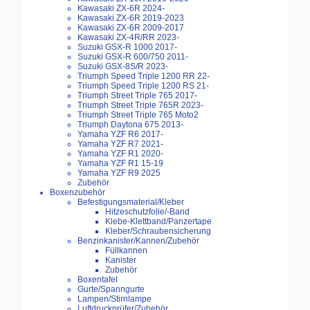
Kawasaki ZX-6R 2024-
Kawasaki ZX-6R 2019-2023
Kawasaki ZX-6R 2009-2017
Kawasaki ZX-4R/RR 2023-
Suzuki GSX-R 1000 2017-
Suzuki GSX-R 600/750 2011-
Suzuki GSX-8S/R 2023-
Triumph Speed Triple 1200 RR 22-
Triumph Speed Triple 1200 RS 21-
Triumph Street Triple 765 2017-
Triumph Street Triple 765R 2023-
Triumph Street Triple 765 Moto2
Triumph Daytona 675 2013-
Yamaha YZF R6 2017-
Yamaha YZF R7 2021-
Yamaha YZF R1 2020-
Yamaha YZF R1 15-19
Yamaha YZF R9 2025
Zubehör
Boxenzubehör
Befestigungsmaterial/Kleber
Hitzeschutzfolie/-Band
Klebe-Klettband/Panzertape
Kleber/Schraubensicherung
Benzinkanister/Kannen/Zubehör
Füllkannen
Kanister
Zubehör
Boxentafel
Gurte/Spanngurte
Lampen/Stirnlampe
Luftdruckprüfer/Zubehör