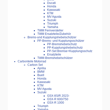
Ducati
Honda
Kawasaki
KTM
MV Agusta
Suzuki
Triumph
Yamaha
TWM Fernversteller
TWM Ersatzteile/Zubehör
Brems-und Kupplungshebelschützer
PP-Brems- und Kupplungsschützer
PP-Bremshebelschutz
PP-Kupplungshebelschutz
PP-Set Bremse+Kupplungsschutz
Ersatzteile
TWM-Bremshebelschützer
Carbonteile Motorrad
Carbon Set
Aprilia
BMW
Buell
Honda
Kawasaki
KTM
MV Agusta
Suzuki
GSX-8S/R 2023-
GSX-R 600/750
GSX-R 1000
Triumph
Yamaha