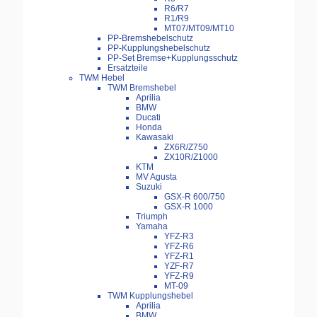
R6/R7
R1/R9
MT07/MT09/MT10
PP-Bremshebelschutz
PP-Kupplungshebelschutz
PP-Set Bremse+Kupplungsschutz
Ersatzteile
TWM Hebel
TWM Bremshebel
Aprilia
BMW
Ducati
Honda
Kawasaki
ZX6R/Z750
ZX10R/Z1000
KTM
MV Agusta
Suzuki
GSX-R 600/750
GSX-R 1000
Triumph
Yamaha
YFZ-R3
YFZ-R6
YFZ-R1
YZF-R7
YFZ-R9
MT-09
TWM Kupplungshebel
Aprilia
BMW