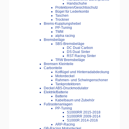
Handschuhe
Protektoren/Gesichtsschutz
Bügel für Lederkombi
Taschen
Trockner
Brems-Kupplungshebel
PP-Tuning
TWM
alpha racing
Bremsbeläge
SBS-Bremsbeläge
DC Dual Carbon
DS Dual Sinter
RST Racing Sinter
TRW Bremsbeläge
Bremsen Kleinteile
Carbonteile
Kotflügel und Hinterradabdeckung
Motordeckel
Rahmen- und Schwingenschoner
Tankprotektoren
Deckel ABS-Druckmodulator
Elektrik/Batterie
Batterie
Kabelbaum und Zubehör
Fußrastenanlagen
PP-Tuning
S1000RR 2015-2018
S1000RR 2009-2014
S1000R 2014-2016
ARP-Racing
GB-Racing Motordeckel