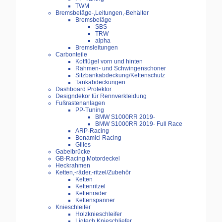
TWM
Bremsbeläge-,Leitungen,-Behälter
Bremsbeläge
SBS
TRW
alpha
Bremsleitungen
Carbonteile
Kotflügel vorn und hinten
Rahmen- und Schwingenschoner
Sitzbankabdeckung/Kettenschutz
Tankabdeckungen
Dashboard Protektor
Designdekor für Rennverkleidung
Fußrastenanlagen
PP-Tuning
BMW S1000RR 2019-
BMW S1000RR 2019- Full Race
ARP-Racing
Bonamici Racing
Gilles
Gabelbrücke
GB-Racing Motordeckel
Heckrahmen
Ketten,-räder,-ritzel/Zubehör
Ketten
Kettenritzel
Kettenräder
Kettenspanner
Knieschleifer
Holzknieschleifer
Ligtech Knieschliefer