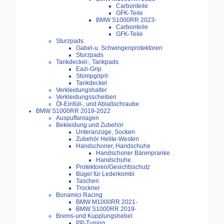
Carbonteile
GFK-Teile
BMW S1000RR 2023-
Carbonteile
GFK-Teile
Sturzpads
Gabel-u. Schwingenprotektoren
Sturzpads
Tankdeckel-, Tankpads
Eazi-Grip
Stompgrip®
Tankdeckel
Verkleidungshalter
Verkleidungsscheiben
Öl-Einfüll-, und Ablaßschraube
BMW S1000RR 2019-2022
Auspuffanlagen
Bekleidung und Zubehör
Unteranzüge, Socken
Zubehör Helite-Westen
Handschoner, Handschuhe
Handschoner Bärenpranke
Handschuhe
Protektoren/Gesichtsschutz
Bügel für Lederkombi
Taschen
Trockner
Bonamici Racing
BMW M1000RR 2021-
BMW S1000RR 2019-
Brems-und Kupplungshebel
PP-Tuning