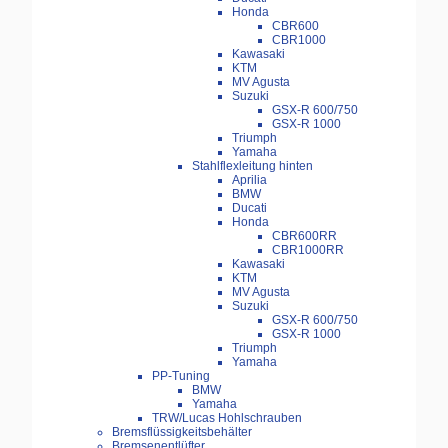
Honda
CBR600
CBR1000
Kawasaki
KTM
MV Agusta
Suzuki
GSX-R 600/750
GSX-R 1000
Triumph
Yamaha
Stahlflexleitung hinten
Aprilia
BMW
Ducati
Honda
CBR600RR
CBR1000RR
Kawasaki
KTM
MV Agusta
Suzuki
GSX-R 600/750
GSX-R 1000
Triumph
Yamaha
PP-Tuning
BMW
Yamaha
TRW/Lucas Hohlschrauben
Bremsflüssigkeitsbehälter
Bremsenentlüfter