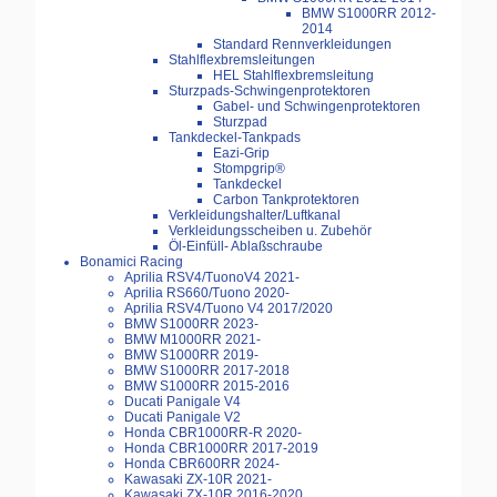
BMW S1000RR 2012-
2014
Standard Rennverkleidungen
Stahlflexbremsleitungen
HEL Stahlflexbremsleitung
Sturzpads-Schwingenprotektoren
Gabel- und Schwingenprotektoren
Sturzpad
Tankdeckel-Tankpads
Eazi-Grip
Stompgrip®
Tankdeckel
Carbon Tankprotektoren
Verkleidungshalter/Luftkanal
Verkleidungsscheiben u. Zubehör
Öl-Einfüll- Ablaßschraube
Bonamici Racing
Aprilia RSV4/TuonoV4 2021-
Aprilia RS660/Tuono 2020-
Aprilia RSV4/Tuono V4 2017/2020
BMW S1000RR 2023-
BMW M1000RR 2021-
BMW S1000RR 2019-
BMW S1000RR 2017-2018
BMW S1000RR 2015-2016
Ducati Panigale V4
Ducati Panigale V2
Honda CBR1000RR-R 2020-
Honda CBR1000RR 2017-2019
Honda CBR600RR 2024-
Kawasaki ZX-10R 2021-
Kawasaki ZX-10R 2016-2020