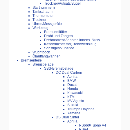
Trockner/Aufsatz/Bügel
Startnummern
Tankschaum
Thermometer
Trockner
Uhren/Messgeräte
Werkzeug
Bremsentlüfter
Draht und Zangen
Drehmoment Adapter, Innens. Nuss
Kettenfluchttester,Trennwerkzeug
Sonstiges/Zubehör
Wuchtbock
Ölauffangwannen
Bremsenteile
Bremsbeläge
SBS-Bremsbeläge
DC Dual Carbon
Aprilia
BMW
Ducati
Honda
Kawasaki
KTM
MV Agusta
Suzuki
Triumph Daytona
Yamaha
DS Dual Sinter
Aprilia
RS660/Tuono V4
RSV4