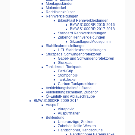
Montageständer
Motordeckel
Raddistanzhülsen
Rennverkleidungen
BikesPlast Rennverkleidungen
BMW S1000RR 2015-2016
BMW S1000RR 2017-2018
Standard Rennverkleidungen
Zubehör Rennverkleidungen
Sitzauflagen/Moosgummi
Stahlflexbremsleitungen
HEL Stahlflexbremsleitungen
Sturzpads, Schwingenprotektoren
Gabel- und Schwingenprotektoren
Sturzpad
Tankdeckel, Tankpads
Eazi-Grip
Stompgrip®
Tankdeckel
Carbon Tankprotektoren
Verkleidungshalter/Luftkanal
Verkleidungsscheiben, Zubehör
Öl-Einfüll- und Ablaßschraube
BMW S1000RR 2009-2014
Auspuff
Akrapovic
Auspuffhalter
Bekleidung
Unteranzüge, Socken
Zubehör Helite-Westen
Handschoner, Handschuhe
Handschoner Bärenpranke