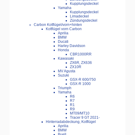
Kupplungsdeckel
Yamaha
Kupplungsdeckel
Limadeckel
Zündungsdeckel
Carbon Kotflügel/vorn+hinten
Kotflügel vorn Carbon
Aprilia
BMW
Ducati
Harley Davidson
Honda
CBR1000RR
Kawasaki
ZX6R, ZX636
ZX10R
MV Agusta
Suzuki
GSX-R 600/750
GSX-R 1000
Triumph
Yamaha
R6
R7
R1
R9
MT09/MT10
Tracer 9 GT 2021-
Hinterradabdeckung, Kotflügel
Aprilia
BMW
Buell