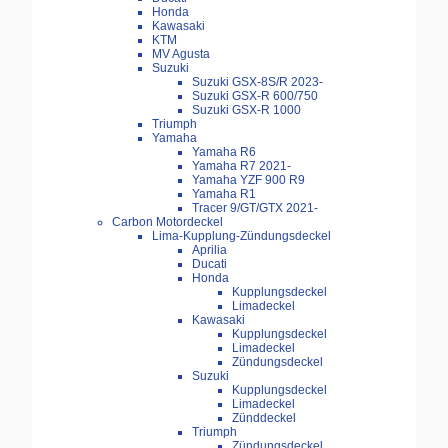
Honda
Kawasaki
KTM
MV Agusta
Suzuki
Suzuki GSX-8S/R 2023-
Suzuki GSX-R 600/750
Suzuki GSX-R 1000
Triumph
Yamaha
Yamaha R6
Yamaha R7 2021-
Yamaha YZF 900 R9
Yamaha R1
Tracer 9/GT/GTX 2021-
Carbon Motordeckel
Lima-Kupplung-Zündungsdeckel
Aprilia
Ducati
Honda
Kupplungsdeckel
Limadeckel
Kawasaki
Kupplungsdeckel
Limadeckel
Zündungsdeckel
Suzuki
Kupplungsdeckel
Limadeckel
Zünddeckel
Triumph
Zündungsdeckel