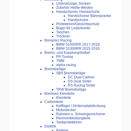
Unteranzüge, Socken
Zubehör Helite-Westen
Handschoner, Handschuhe
Handschoner Bärenpranke
Handschuhe
Protektoren/Gesichtsschutz
Bügel für Lederkombi
Taschen
Trockner
Bonamici Racing
BMW S1000RR 2017-2018
BMW S1000RR 2015-2016
Brems- und Kupplungshebel
PP-Tuning
TWM
alpha racing
Bremsbeläge
SBS Bremsbeläge
DC Dual Carbon
DS Dual Sinter
RS Racing Sinter
TRW Bremsbeläge
Bremsen Kleinteile
Kleinteile
Carbonteile
Kotflügel / Hinterradabdeckung
Motordeckel
Rahmen-u. Schwingenschoner
Rennverkleidungteile
Tankprotektoren
Elektrik
Batterie