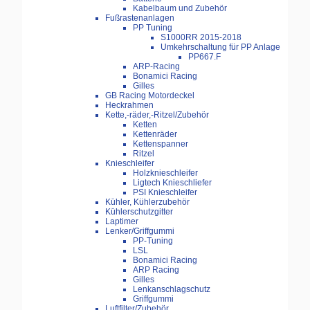
Kabelbaum und Zubehör
Fußrastenanlagen
PP Tuning
S1000RR 2015-2018
Umkehrschaltung für PP Anlage
PP667.F
ARP-Racing
Bonamici Racing
Gilles
GB Racing Motordeckel
Heckrahmen
Kette,-räder,-Ritzel/Zubehör
Ketten
Kettenräder
Kettenspanner
Ritzel
Knieschleifer
Holzknieschleifer
Ligtech Knieschliefer
PSI Knieschleifer
Kühler, Kühlerzubehör
Kühlerschutzgitter
Laptimer
Lenker/Griffgummi
PP-Tuning
LSL
Bonamici Racing
ARP Racing
Gilles
Lenkanschlagschutz
Griffgummi
Luftfilter/Zubehör