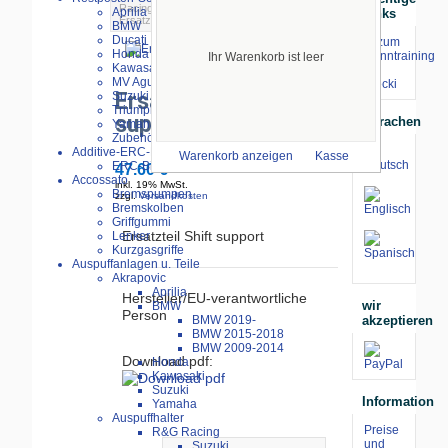
Racing
>
Kawasaki
>
ZX-4RR
>
Aprilia
Links
Ersatzteil Shift support
BMW
Ducati
⇒ zum
Honda
Renntraining
Ihr Warenkorb ist leer
größeres Bild
Kawasaki
mit
MV Agusta
Stecki
Ersatzteil Shift
Suzuki
Triumph
support
Sprachen
Yamaha
Zubehör
Additive-ERC-Bike
Warenkorb anzeigen
Kasse
ERC-Bike Additive
47.60 €
Accossato
inkl. 19% MwSt.
Bremspumpen
zzgl.
Versandkosten
Bremskolben
Griffgummi
Ersatzteil Shift support
Lenker
Kurzgasgriffe
Auspuffanlagen u. Teile
Akrapovic
Aprilia
Hersteller/EU-verantwortliche
wir
BMW
Person
akzeptieren
BMW 2019-
BMW 2015-2018
BMW 2009-2014
Download pdf:
Honda
Kawasaki
Suzuki
Information
Yamaha
Auspuffhalter
Preise
R&G Racing
und
Suzuki