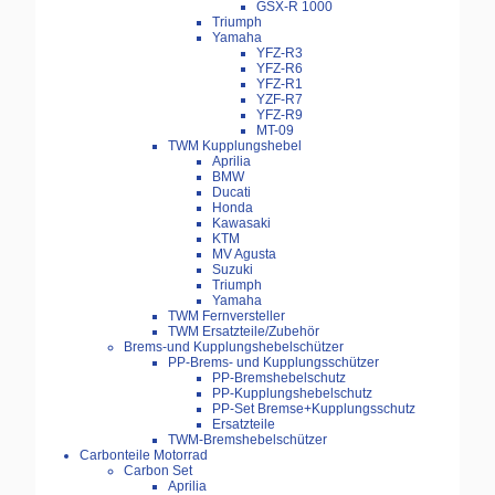
GSX-R 1000
Triumph
Yamaha
YFZ-R3
YFZ-R6
YFZ-R1
YZF-R7
YFZ-R9
MT-09
TWM Kupplungshebel
Aprilia
BMW
Ducati
Honda
Kawasaki
KTM
MV Agusta
Suzuki
Triumph
Yamaha
TWM Fernversteller
TWM Ersatzteile/Zubehör
Brems-und Kupplungshebelschützer
PP-Brems- und Kupplungsschützer
PP-Bremshebelschutz
PP-Kupplungshebelschutz
PP-Set Bremse+Kupplungsschutz
Ersatzteile
TWM-Bremshebelschützer
Carbonteile Motorrad
Carbon Set
Aprilia