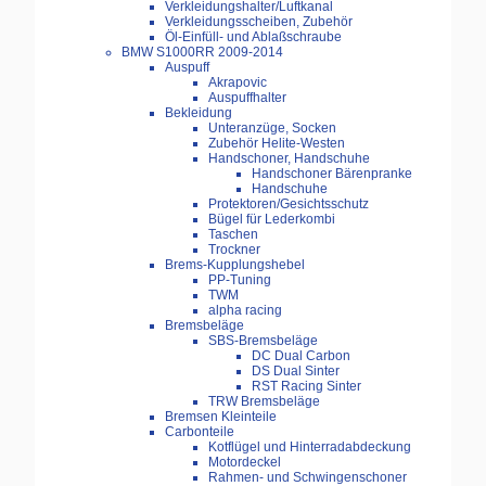
Verkleidungshalter/Luftkanal
Verkleidungsscheiben, Zubehör
Öl-Einfüll- und Ablaßschraube
BMW S1000RR 2009-2014
Auspuff
Akrapovic
Auspuffhalter
Bekleidung
Unteranzüge, Socken
Zubehör Helite-Westen
Handschoner, Handschuhe
Handschoner Bärenpranke
Handschuhe
Protektoren/Gesichtsschutz
Bügel für Lederkombi
Taschen
Trockner
Brems-Kupplungshebel
PP-Tuning
TWM
alpha racing
Bremsbeläge
SBS-Bremsbeläge
DC Dual Carbon
DS Dual Sinter
RST Racing Sinter
TRW Bremsbeläge
Bremsen Kleinteile
Carbonteile
Kotflügel und Hinterradabdeckung
Motordeckel
Rahmen- und Schwingenschoner