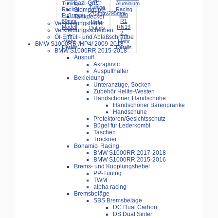
PP-
Eazi-Grip
Tuning
Aluminium
Tuning
Racing
Racing
Stompgrip®
275mm/295mm
Fußraste
520
Tankdeckel
80mm,
R1
Mehr
Verkleidungshalter
Modell
RN19
Details
Verkleidungsscheiben
...
2...
Öl-Einfüll- und Ablaßschraube
Mehr
Mehr
BMW S1000RR /HP4/ 2009-2018
Details
Details
BMW S1000RR 2015-2018
Auspuff
Akrapovic
Auspuffhalter
Bekleidung
Unteranzüge, Socken
Zubehör Helite-Westen
Handschoner, Handschuhe
Handschoner Bärenpranke
Handschuhe
Protektoren/Gesichtsschutz
Bügel für Lederkombi
Taschen
Trockner
Bonamici Racing
BMW S1000RR 2017-2018
BMW S1000RR 2015-2016
Brems- und Kupplungshebel
PP-Tuning
TWM
alpha racing
Bremsbeläge
SBS Bremsbeläge
DC Dual Carbon
DS Dual Sinter