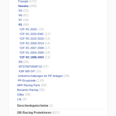
(172)
Triumph
(296)
Yamaha
(22)
R3
(81)
R6
(18)
R7
(99)
R1
(15)
YZF-R1 2020-
(12)
YZF-R1 2020-EWC
(14)
YZF-R1 2015-2019
(14)
YZF-R1 2009-2014
(17)
YZF-R1 2007-2008
(14)
YZF-R1 2004-2006
(13)
YZF-R1 1998-2003
(29)
R9
(37)
MT07/MT09/MT10
(10)
XSR 900 GP
(29)
Umkehrschaltungen für PP-Anlagen
(133)
PP-Ersatzteile
(59)
ARP-Racing Parts
(26)
Bonamici Racing
(38)
Gilles
(6)
LSL
Geschenkgutscheine
(1)
GB Racing Protektoren
(607)