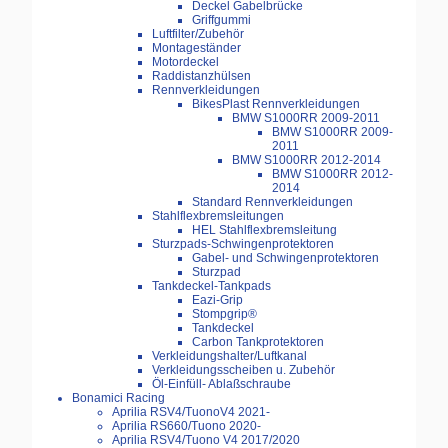
Deckel Gabelbrücke
Griffgummi
Luftfilter/Zubehör
Montageständer
Motordeckel
Raddistanzhülsen
Rennverkleidungen
BikesPlast Rennverkleidungen
BMW S1000RR 2009-2011
BMW S1000RR 2009-
2011
BMW S1000RR 2012-2014
BMW S1000RR 2012-
2014
Standard Rennverkleidungen
Stahlflexbremsleitungen
HEL Stahlflexbremsleitung
Sturzpads-Schwingenprotektoren
Gabel- und Schwingenprotektoren
Sturzpad
Tankdeckel-Tankpads
Eazi-Grip
Stompgrip®
Tankdeckel
Carbon Tankprotektoren
Verkleidungshalter/Luftkanal
Verkleidungsscheiben u. Zubehör
Öl-Einfüll- Ablaßschraube
Bonamici Racing
Aprilia RSV4/TuonoV4 2021-
Aprilia RS660/Tuono 2020-
Aprilia RSV4/Tuono V4 2017/2020