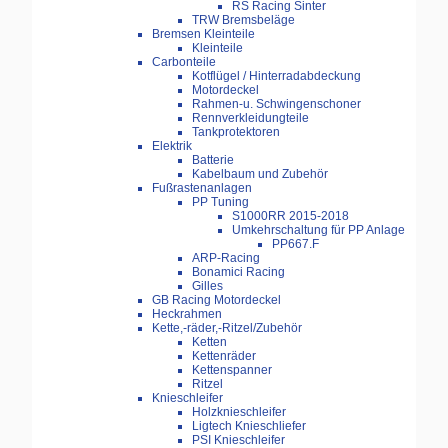
RS Racing Sinter
TRW Bremsbeläge
Bremsen Kleinteile
Kleinteile
Carbonteile
Kotflügel / Hinterradabdeckung
Motordeckel
Rahmen-u. Schwingenschoner
Rennverkleidungteile
Tankprotektoren
Elektrik
Batterie
Kabelbaum und Zubehör
Fußrastenanlagen
PP Tuning
S1000RR 2015-2018
Umkehrschaltung für PP Anlage
PP667.F
ARP-Racing
Bonamici Racing
Gilles
GB Racing Motordeckel
Heckrahmen
Kette,-räder,-Ritzel/Zubehör
Ketten
Kettenräder
Kettenspanner
Ritzel
Knieschleifer
Holzknieschleifer
Ligtech Knieschliefer
PSI Knieschleifer