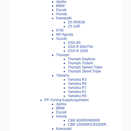
Aprilia
BMW
Ducati
Honda
Kawasaki
ZX-6R/636
ZX-10R
KTM
MV Agusta
Suzuki
GSX-8S
GSX-R 600/750
GSX-R 1000
Triumph
Triumph Daytona
Triumph Trident
Triumph Speed Triple
Triumph Street Triple
Yamaha
Yamaha R3
Yamaha R6
Yamaha R7
Yamaha R1
Yamaha R9
PP-Tuning Kupplungshebel
Aprilia
BMW
Ducati
Honda
CBR 600RR/900RR
CBR 1000RR/CB1000R
Kawasaki