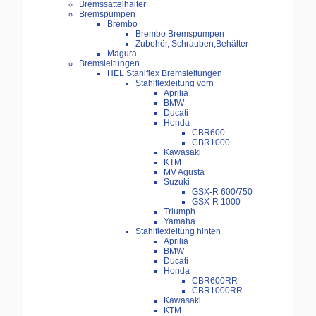
Bremssattelhalter
Bremspumpen
Brembo
Brembo Bremspumpen
Zubehör, Schrauben,Behälter
Magura
Bremsleitungen
HEL Stahlflex Bremsleitungen
Stahlflexleitung vorn
Aprilia
BMW
Ducati
Honda
CBR600
CBR1000
Kawasaki
KTM
MV Agusta
Suzuki
GSX-R 600/750
GSX-R 1000
Triumph
Yamaha
Stahlflexleitung hinten
Aprilia
BMW
Ducati
Honda
CBR600RR
CBR1000RR
Kawasaki
KTM