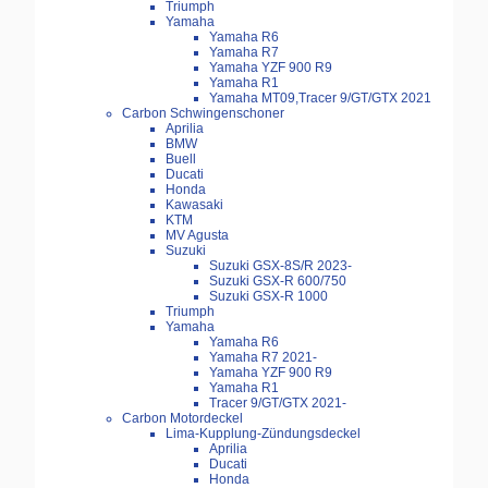
Triumph
Yamaha
Yamaha R6
Yamaha R7
Yamaha YZF 900 R9
Yamaha R1
Yamaha MT09,Tracer 9/GT/GTX 2021
Carbon Schwingenschoner
Aprilia
BMW
Buell
Ducati
Honda
Kawasaki
KTM
MV Agusta
Suzuki
Suzuki GSX-8S/R 2023-
Suzuki GSX-R 600/750
Suzuki GSX-R 1000
Triumph
Yamaha
Yamaha R6
Yamaha R7 2021-
Yamaha YZF 900 R9
Yamaha R1
Tracer 9/GT/GTX 2021-
Carbon Motordeckel
Lima-Kupplung-Zündungsdeckel
Aprilia
Ducati
Honda