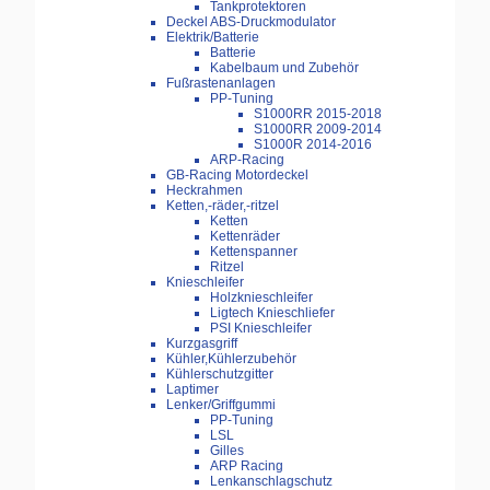
Tankprotektoren
Deckel ABS-Druckmodulator
Elektrik/Batterie
Batterie
Kabelbaum und Zubehör
Fußrastenanlagen
PP-Tuning
S1000RR 2015-2018
S1000RR 2009-2014
S1000R 2014-2016
ARP-Racing
GB-Racing Motordeckel
Heckrahmen
Ketten,-räder,-ritzel
Ketten
Kettenräder
Kettenspanner
Ritzel
Knieschleifer
Holzknieschleifer
Ligtech Knieschliefer
PSI Knieschleifer
Kurzgasgriff
Kühler,Kühlerzubehör
Kühlerschutzgitter
Laptimer
Lenker/Griffgummi
PP-Tuning
LSL
Gilles
ARP Racing
Lenkanschlagschutz