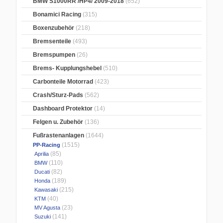
BMW S1000RR /HP4/ 2009-2018
(652)
Bonamici Racing
(315)
Boxenzubehör
(218)
Bremsenteile
(493)
Bremspumpen
(26)
Brems- Kupplungshebel
(510)
Carbonteile Motorrad
(423)
Crash/Sturz-Pads
(562)
Dashboard Protektor
(14)
Felgen u. Zubehör
(136)
Fußrastenanlagen
(1644)
(1515)
PP-Racing
(85)
Aprilia
(110)
BMW
(82)
Ducati
(189)
Honda
(215)
Kawasaki
(40)
KTM
(23)
MV Agusta
(141)
Suzuki