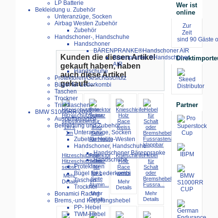
LP Batterie
Wer ist
Bekleidung u. Zubehör
online
Unteranzüge, Socken
Airbag Westen Zubehör
Zur
Zubehör
Zeit
Handschoner-, Handschuhe
sind 90 Gäste o
Handschoner
BÄRENPRANKE®Handschoner AIR
Kunden die diesen Artikel
Bärenpranke ®Handschoner
Direktimporte
AIR
gekauft haben, haben
Handschuhe
auch diese Artikel
Protektoren/Gesichtsschutz
gekauft...
Bügel für Lederkombi
Taschen
Trockner
Partner
Trinkflaschen
BMW S1000RR 2023-
Auspuffanlagen
Bekleidung und Zubehör
Unteranzüge, Socken
Zubehör Helite-Westen
Handschoner, Handschuhe
Handschoner Bärenpranke
Hitzeschutzfolie
Protektor
Knieschleifer
Hebel
Handschuhe
Hitzeschutzmatte
Schutz
Holz
für
Protektoren
selbst...
für
Race
Schalt
linke
weiss
oder
Bügel für Lederkombi
Mehr
Seite
Bremshebel
Taschen
Details
Mehr
Alumin...
Fussra...
Trockner
Details
Mehr
Mehr
Bonamici Racing
Details
Details
Brems,-und Kupplungshebel
PP- Hebel
TWM-Hebel