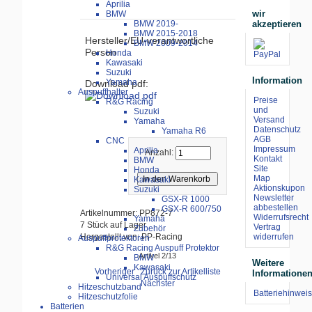
Aprilia
wir
BMW
akzeptieren
BMW 2019-
BMW 2015-2018
Hersteller/EU-verantwortliche
BMW 2009-2014
Person
Honda
Kawasaki
Suzuki
Information
Yamaha
Download pdf:
Auspuffhalter
Preise
R&G Racing
und
Suzuki
Versand
Yamaha
Datenschutz
Yamaha R6
AGB
CNC
Impressum
Aprilia
Anzahl:
Kontakt
BMW
Site
Honda
Map
Kawasaki
Aktionskupon
Suzuki
Newsletter
GSX-R 1000
abbestellen
GSX-R 600/750
Artikelnummer: PP872-7
Widerrufsrecht
Yamaha
7 Stück auf Lager
Vertrag
Zubehör
widerrufen
Hergestellt von: PP-Racing
Auspuffprotektoren
R&G Racing Auspuff Protektor
Artikel 2/13
BMW
Weitere
Kawasaki
Vorheriger
Zurück zur Artikelliste
Informatione
Universal Auspuffschutz
Nächster
Hitzeschutzband
Batteriehinweis
Hitzeschutzfolie
Batterien