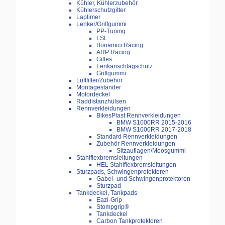
Kühler, Kühlerzubehör
Kühlerschutzgitter
Laptimer
Lenker/Griffgummi
PP-Tuning
LSL
Bonamici Racing
ARP Racing
Gilles
Lenkanschlagschutz
Griffgummi
Luftfilter/Zubehör
Montageständer
Motordeckel
Raddistanzhülsen
Rennverkleidungen
BikesPlast Rennverkleidungen
BMW S1000RR 2015-2016
BMW S1000RR 2017-2018
Standard Rennverkleidungen
Zubehör Rennverkleidungen
Sitzauflagen/Moosgummi
Stahlflexbremsleitungen
HEL Stahlflexbremsleitungen
Sturzpads, Schwingenprotektoren
Gabel- und Schwingenprotektoren
Sturzpad
Tankdeckel, Tankpads
Eazi-Grip
Stompgrip®
Tankdeckel
Carbon Tankprotektoren