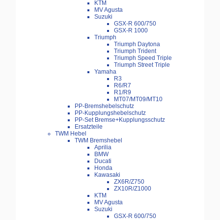
KTM
MV Agusta
Suzuki
GSX-R 600/750
GSX-R 1000
Triumph
Triumph Daytona
Triumph Trident
Triumph Speed Triple
Triumph Street Triple
Yamaha
R3
R6/R7
R1/R9
MT07/MT09/MT10
PP-Bremshebelschutz
PP-Kupplungshebelschutz
PP-Set Bremse+Kupplungsschutz
Ersatzteile
TWM Hebel
TWM Bremshebel
Aprilia
BMW
Ducati
Honda
Kawasaki
ZX6R/Z750
ZX10R/Z1000
KTM
MV Agusta
Suzuki
GSX-R 600/750