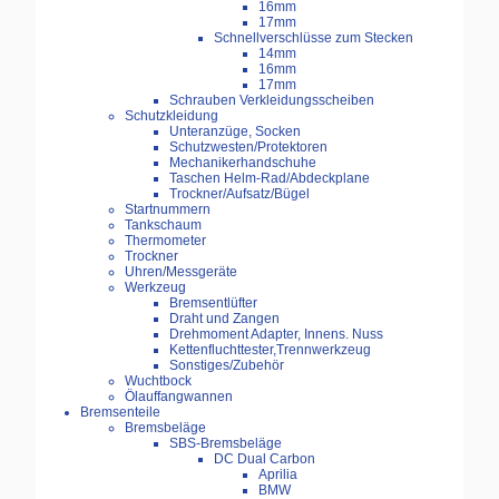
16mm
17mm
Schnellverschlüsse zum Stecken
14mm
16mm
17mm
Schrauben Verkleidungsscheiben
Schutzkleidung
Unteranzüge, Socken
Schutzwesten/Protektoren
Mechanikerhandschuhe
Taschen Helm-Rad/Abdeckplane
Trockner/Aufsatz/Bügel
Startnummern
Tankschaum
Thermometer
Trockner
Uhren/Messgeräte
Werkzeug
Bremsentlüfter
Draht und Zangen
Drehmoment Adapter, Innens. Nuss
Kettenfluchttester,Trennwerkzeug
Sonstiges/Zubehör
Wuchtbock
Ölauffangwannen
Bremsenteile
Bremsbeläge
SBS-Bremsbeläge
DC Dual Carbon
Aprilia
BMW