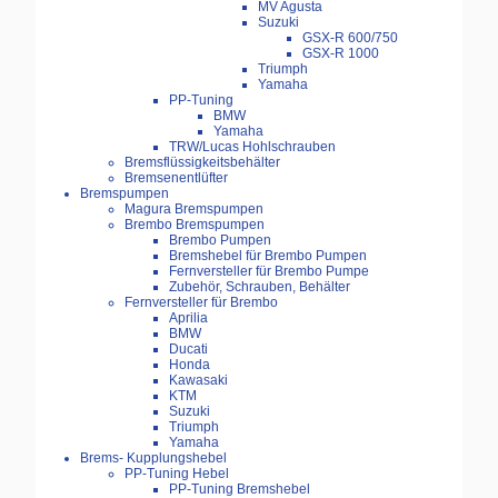
MV Agusta
Suzuki
GSX-R 600/750
GSX-R 1000
Triumph
Yamaha
PP-Tuning
BMW
Yamaha
TRW/Lucas Hohlschrauben
Bremsflüssigkeitsbehälter
Bremsenentlüfter
Bremspumpen
Magura Bremspumpen
Brembo Bremspumpen
Brembo Pumpen
Bremshebel für Brembo Pumpen
Fernversteller für Brembo Pumpe
Zubehör, Schrauben, Behälter
Fernversteller für Brembo
Aprilia
BMW
Ducati
Honda
Kawasaki
KTM
Suzuki
Triumph
Yamaha
Brems- Kupplungshebel
PP-Tuning Hebel
PP-Tuning Bremshebel