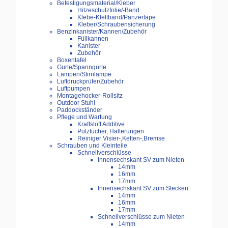
Befestigungsmaterial/Kleber
Hitzeschutzfolie/-Band
Klebe-Klettband/Panzertape
Kleber/Schraubensicherung
Benzinkanister/Kannen/Zubehör
Füllkannen
Kanister
Zubehör
Boxentafel
Gurte/Spanngurte
Lampen/Stirnlampe
Luftdruckprüfer/Zubehör
Luftpumpen
Montagehocker-Rollsitz
Outdoor Stuhl
Paddockständer
Pflege und Wartung
Kraftstoff Additive
Putztücher, Halterungen
Reiniger Visier-,Ketten-,Bremse
Schrauben und Kleinteile
Schnellverschlüsse
Innensechskant SV zum Nieten
14mm
16mm
17mm
Innensechskant SV zum Stecken
14mm
16mm
17mm
Schnellverschlüsse zum Nieten
14mm