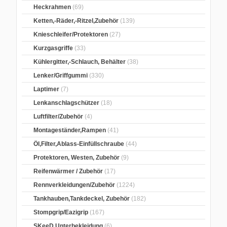
Heckrahmen
(69)
Ketten,-Räder,-Ritzel,Zubehör
(139)
Knieschleifer/Protektoren
(27)
Kurzgasgriffe
(33)
Kühlergitter,-Schlauch, Behälter
(38)
Lenker/Griffgummi
(330)
Laptimer
(7)
Lenkanschlagschützer
(18)
Luftfilter/Zubehör
(4)
Montageständer,Rampen
(41)
Öl,Filter,Ablass-Einfüllschraube
(44)
Protektoren, Westen, Zubehör
(9)
Reifenwärmer / Zubehör
(17)
Rennverkleidungen/Zubehör
(1224)
Tankhauben,Tankdeckel, Zubehör
(182)
Stompgrip/Eazigrip
(167)
SKeeD Unterbekleidung
(6)