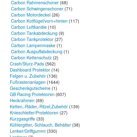
Carbon Rahmenschoner
(68)
Carbon Schwingenschoner
(71)
Carbon Motordeckel
(26)
Carbon Kotflügel/vorn+hinten
(117)
Carbon Luftkanäle
(10)
Carbon Tankabdeckung
(9)
Carbon Tankprotektor
(27)
Carbon Lampenmaske
(1)
Carbon Auspuffabdeckung
(1)
Carbon Kettenschutz
(2)
Crash/Sturz-Pads
(562)
Dashboard Protektor
(14)
Felgen u. Zubehör
(136)
Fußrastenanlagen
(1644)
Geschenkgutscheine
(1)
GB Racing Protektoren
(607)
Heckrahmen
(69)
Ketten,-Räder,-Ritzel,Zubehör
(139)
Knieschleifer/Protektoren
(27)
Kurzgasgriffe
(33)
Kühlergitter,-Schlauch, Behälter
(38)
Lenker/Griffgummi
(330)