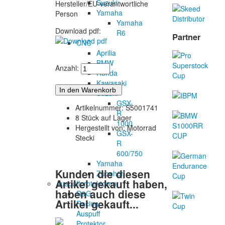
Suzuki
Hersteller/EU-verantwortliche
Yamaha
Person
Yamaha
Download pdf:
R6
Partner
CNC
Aprilia
BMW
Anzahl:
Honda
Kawasaki
Suzuki
GSX-
Artikelnummer: S5001741
R
8 Stück auf Lager
1000
Hergestellt von: Motorrad
GSX-
Stecki
R
600/750
Yamaha
Kunden die diesen
Zubehör
Artikel gekauft haben,
Auspuffprotektoren
haben auch diese
R&G
Artikel gekauft...
Racing
Auspuff
Protektor