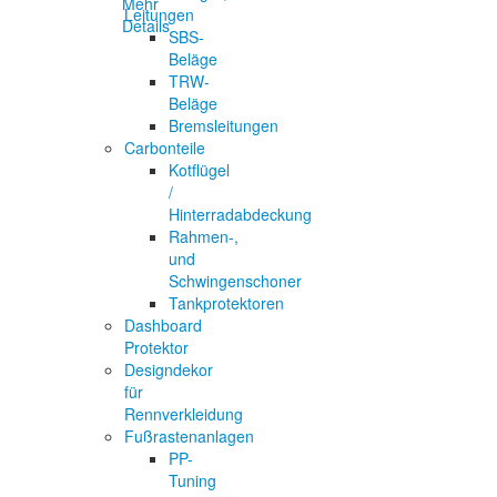
Mehr
Leitungen
Details
SBS-
Beläge
TRW-
Beläge
Bremsleitungen
Carbonteile
Kotflügel
/
Hinterradabdeckung
Rahmen-,
und
Schwingenschoner
Tankprotektoren
Dashboard
Protektor
Designdekor
für
Rennverkleidung
Fußrastenanlagen
PP-
Tuning