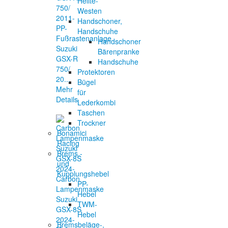
Helite-
Westen
Handschoner,
PP-
Handschuhe
Fußrastenanlage
Handschoner
Suzuki
Bärenpranke
GSX-R
Handschuhe
750/
Protektoren
20...
Bügel
Mehr
für
Details
Lederkombi
Taschen
Trockner
Bonamici
Racing
Brems,-
und
Kupplungshebel
Carbon
PP-
Lampenmaske
Hebel
Suzuki
TWM-
GSX-8S
Hebel
2024-
Bremsbeläge-,