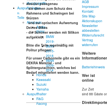
AGB
Kurzgasgriffe
absolut passgenau
Impressum
Auspuffanlagen
- sie dienen zum Schutz des
Kontakt
u.
Rahmens und Schwingen bei
Site Map
Teile
Stürzen
Aktionskupon
Akrapovic
und zur optischen Aufwertung
Newsletter
Aprilia
Deines Bikes
abbestellen
BMW
- die Schoner werden mit Silikon
Widerrufsrecht
BMW
aufgeklebt
Vertrag
2019-
widerrufen
Bitte die Teile regelmäßig mit
BMW
Politur pflegen!
2015-
Weitere
2018
Informatione
Für unser Carbonteile gibt es ein
BMW
DEKRA Material - und
2009-
Batteriehinweis
Splittergutachten, welches bei
2014
Bedarf mitgeliefert werden kann.
Honda
Wer ist
Kawasaki
online
Suzuki
Zur Zeit
Yamaha
sind 88 Gäste on
Auspuffhalter
R&G
Direktimport
Racing