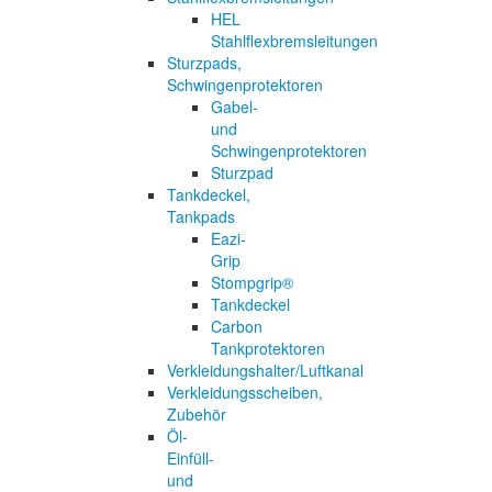
HEL
Stahlflexbremsleitungen
Sturzpads,
Schwingenprotektoren
Gabel-
und
Schwingenprotektoren
Sturzpad
Tankdeckel,
Tankpads
Eazi-
Grip
Stompgrip®
Tankdeckel
Carbon
Tankprotektoren
Verkleidungshalter/Luftkanal
Verkleidungsscheiben,
Zubehör
Öl-
Einfüll-
und