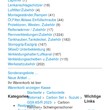
Laptimer
(7)
Lenkanschlagschützer
(18)
Luftfilter/Zubehör
(4)
Montageständer,Rampen
(41)
Öl,Filter,Ablass-Einfüllschraube
(44)
Protektoren, Westen, Zubehör
(9)
Reifenwärmer / Zubehör
(17)
Rennverkleidungen/Zubehör
(1224)
Tankhauben,Tankdeckel, Zubehör
(182)
Stompgrip/Eazigrip
(167)
SKeeD Unterbekleidung
(6)
Verkleidungshalter/Luftkanal
(187)
Verkleidungsscheiben u.Zubehör
(115)
Werkstattzubehör
(202)
Sonderangebote ...
Neue Artikel ...
Ihr Warenkorb ist leer
Warenkorb anzeigen
Kasse
Startseite
>
Carbonteile
Kategorien
Wichtige
Motorrad
>
Carbon Set
>
Suzuki
>
Links
GSX-8S/R 2023-
> Carbon-
Restposten-
Rahmen+ Schwingenschoner