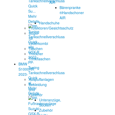
Tankschnellverschluss
AIR
Quick
Bärenpranke
Su...
®Handschoner
Mehr
AIR
Details
Handschuhe
Protektoren/Gesichtsschutz
Bügel
für
Lederkombi
Taschen
Trockner
Trinkflaschen
PP-
BMW
Tuning
S1000RR
Tankschnellverschluss
2023-
Quick
Auspuffanlagen
al...
Bekleidung
Mehr
und
Details
Zubehör
Unteranzüge,
Socken
Zubehör