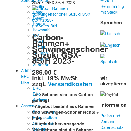
Sonderverkauf
⇒ zum
Suzuki GSX-8S/R 2023-
Aprilia
Renntraining
BMW
mit Stecki
Ducati
Sprachen
Honda
größeres Bild
Kawasaki
Carbon-
MV
Rahmen+
Agusta
Schwingenschoner
Suzuki
Suzuki GSX-
Triumph
8S/R 2023-
Yamaha
Zubehör
289.00 €
Additive-
inkl. 19% MwSt.
ERC-
wir
zzgl.
Versandkosten
Bike
akzeptieren
ERC-
Bike
- die Schoner sind aus Carbon
Additive
gefertigt
Information
Accossato
- Angebot besteht aus Rahmen
Bremspumpen
und Schwingen-Schoner rechts +
Preise und
Bremskolben
links
Versand
Griffgummi
- durch die hervorragende
Datenschutz
Lenker
Verarbeitung sind die Schoner