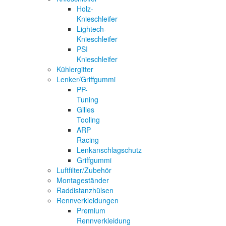
Holz-
Knieschleifer
Lightech-
Knieschleifer
PSI
Knieschleifer
Kühlergitter
Lenker/Griffgummi
PP-
Tuning
Gilles
Tooling
ARP
Racing
Lenkanschlagschutz
Griffgummi
Luftfilter/Zubehör
Montageständer
Raddistanzhülsen
Rennverkleidungen
Premium
Rennverkleidung