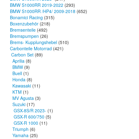
BMW S1000RR 2019-2022
(293)
BMW S1000RR /HP4/ 2009-2018
(652)
Bonamici Racing
(315)
Boxenzubehör
(218)
Bremsenteile
(492)
Bremspumpen
(26)
Brems- Kupplungshebel
(510)
Carbonteile Motorrad
(421)
Carbon Set
(89)
Aprilia
(8)
BMW
(9)
Buell
(1)
Honda
(8)
Kawasaki
(11)
KTM
(1)
MV Agusta
(3)
Suzuki
(17)
GSX-8S/R 2023-
(1)
GSX-R 600/750
(5)
GSX-R 1000
(11)
Triumph
(6)
Yamaha
(25)