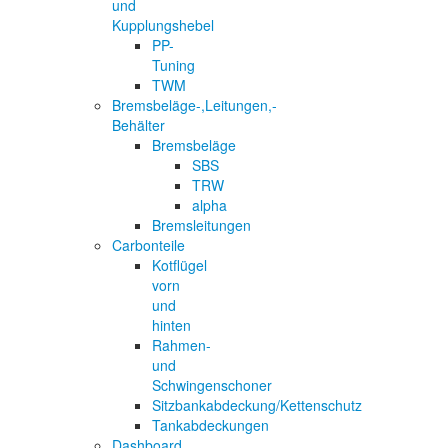
und
Kupplungshebel
PP-
Tuning
TWM
Bremsbeläge-,Leitungen,-
Behälter
Bremsbeläge
SBS
TRW
alpha
Bremsleitungen
Carbonteile
Kotflügel
vorn
und
hinten
Rahmen-
und
Schwingenschoner
Sitzbankabdeckung/Kettenschutz
Tankabdeckungen
Dashboard