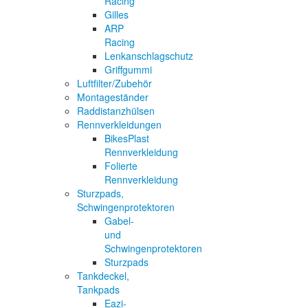
Racing
Gilles
ARP
Racing
Lenkanschlagschutz
Griffgummi
Luftfilter/Zubehör
Montageständer
Raddistanzhülsen
Rennverkleidungen
BikesPlast
Rennverkleidung
Folierte
Rennverkleidung
Sturzpads,
Schwingenprotektoren
Gabel-
und
Schwingenprotektoren
Sturzpads
Tankdeckel,
Tankpads
Eazi-