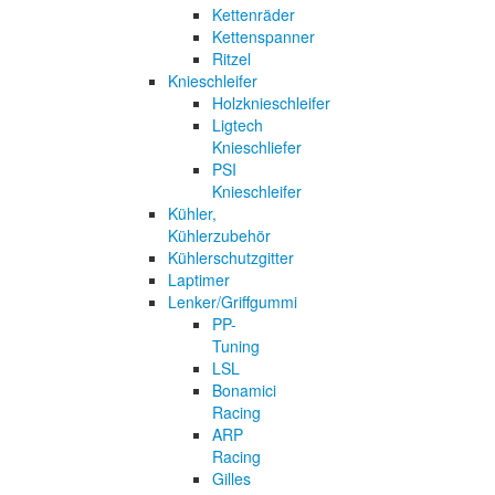
Kettenräder
Kettenspanner
Ritzel
Knieschleifer
Holzknieschleifer
Ligtech
Knieschliefer
PSI
Knieschleifer
Kühler,
Kühlerzubehör
Kühlerschutzgitter
Laptimer
Lenker/Griffgummi
PP-
Tuning
LSL
Bonamici
Racing
ARP
Racing
Gilles