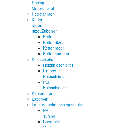
Racing
Motordeckel
Heckrahmen
Ketten,-
räder,-
ritzel/Zubehör
Ketten
Kettenritzel
Kettenräder
Kettenspanner
Knieschleifer
Holzknieschleifer
Ligtech
Knieschliefer
PSI
Knieschleifer
Kühlergitter
Laptimer
Lenker/Lenkanschlagschutz
PP-
Tuning
Bonamici