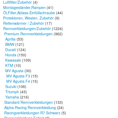
Luftfilter/Zubehör
(4)
Montageständer,Rampen
(41)
Öl,Filter,Ablass-Einfüllschraube
(44)
Protektoren, Westen, Zubehör
(9)
Reifenwärmer / Zubehör
(17)
Rennverkleidungen/Zubehör
(1224)
Premium Rennverkleidungen
(962)
Aprilia
(53)
BMW
(121)
Ducati
(124)
Honda
(150)
Kawasaki
(109)
KTM
(10)
MV Agusta
(30)
MV Agusta F3
(15)
MV Agusta F4
(15)
Suzuki
(106)
Triumph
(43)
Yamaha
(216)
Standard Rennverkleidungen
(133)
Alpha-Racing Rennverkleidung
(24)
Racingverkleidungen R7 Schwarz
(5)