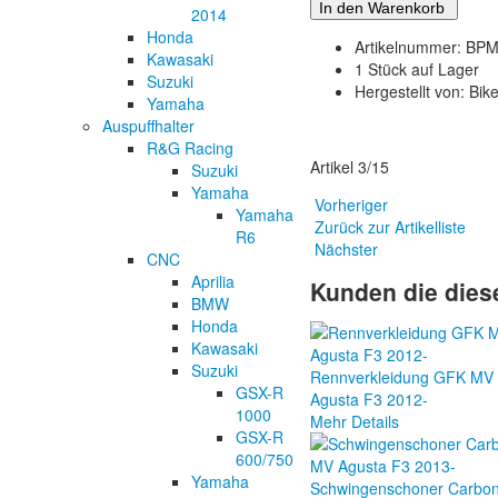
2014
Honda
Artikelnummer: BP
Kawasaki
1 Stück auf Lager
Suzuki
Hergestellt von: Bik
Yamaha
Auspuffhalter
R&G Racing
Artikel 3/15
Suzuki
Yamaha
Vorheriger
Yamaha
Zurück zur Artikelliste
R6
Nächster
CNC
Aprilia
Kunden die diese
BMW
Honda
Kawasaki
Suzuki
Rennverkleidung GFK MV
GSX-R
Agusta F3 2012-
1000
Mehr Details
GSX-R
600/750
Yamaha
Schwingenschoner Carbo