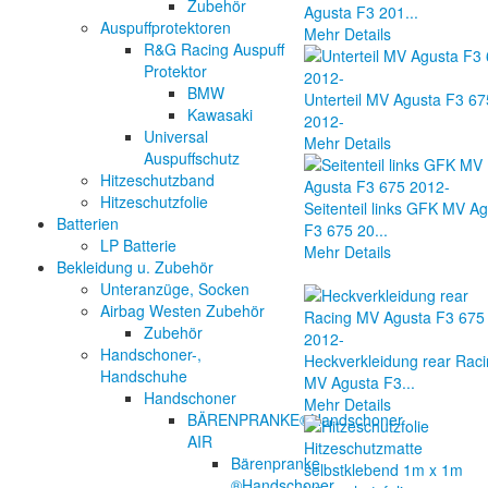
Zubehör
Agusta F3 201...
Auspuffprotektoren
Mehr Details
R&G Racing Auspuff
Protektor
BMW
Unterteil MV Agusta F3 67
Kawasaki
2012-
Universal
Mehr Details
Auspuffschutz
Hitzeschutzband
Hitzeschutzfolie
Seitenteil links GFK MV A
Batterien
F3 675 20...
LP Batterie
Mehr Details
Bekleidung u. Zubehör
Unteranzüge, Socken
Airbag Westen Zubehör
Zubehör
Handschoner-,
Heckverkleidung rear Rac
Handschuhe
MV Agusta F3...
Handschoner
Mehr Details
BÄRENPRANKE®Handschoner
AIR
Bärenpranke
®Handschoner