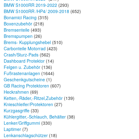
BMW S1000RR 2019-2022
(293)
BMW S1000RR /HP4/ 2009-2018
(652)
Bonamici Racing
(315)
Boxenzubehör
(218)
Bremsenteile
(493)
Bremspumpen
(26)
Brems- Kupplungshebel
(510)
Carbonteile Motorrad
(423)
Crash/Sturz-Pads
(562)
Dashboard Protektor
(14)
Felgen u. Zubehör
(136)
Fußrastenanlagen
(1644)
Geschenkgutscheine
(1)
GB Racing Protektoren
(607)
Heckrahmen
(69)
Ketten,-Räder,-Ritzel,Zubehör
(139)
Knieschleifer/Protektoren
(27)
Kurzgasgriffe
(33)
Kühlergitter,-Schlauch, Behälter
(38)
Lenker/Griffgummi
(330)
Laptimer
(7)
Lenkanschlagschützer
(18)