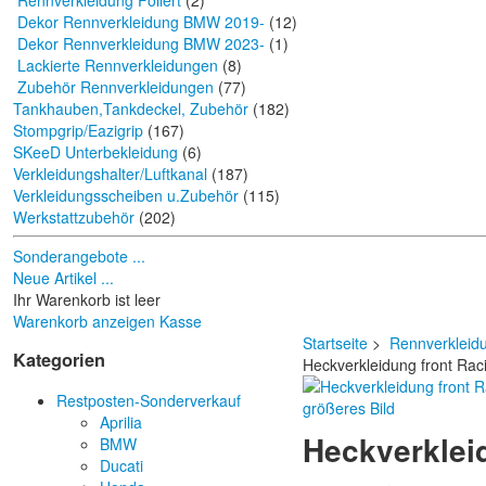
Rennverkleidung Foliert
(2)
Dekor Rennverkleidung BMW 2019-
(12)
Dekor Rennverkleidung BMW 2023-
(1)
Lackierte Rennverkleidungen
(8)
Zubehör Rennverkleidungen
(77)
Tankhauben,Tankdeckel, Zubehör
(182)
Stompgrip/Eazigrip
(167)
SKeeD Unterbekleidung
(6)
Verkleidungshalter/Luftkanal
(187)
Verkleidungsscheiben u.Zubehör
(115)
Werkstattzubehör
(202)
Sonderangebote ...
Neue Artikel ...
Ihr Warenkorb ist leer
Warenkorb anzeigen
Kasse
Startseite
>
Rennverkleid
Kategorien
Heckverkleidung front Ra
Restposten-Sonderverkauf
größeres Bild
Aprilia
Heckverklei
BMW
Ducati