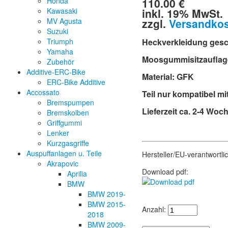
110.00 €
Honda
inkl. 19% MwSt.
Kawasaki
zzgl.
Versandko
MV Agusta
Suzuki
Triumph
Heckverkleidung geschl
Yamaha
Moosgummisitzauflage
Zubehör
Additive-ERC-Bike
Material: GFK
ERC-Bike Additive
Accossato
Teil nur kompatibel mi
Bremspumpen
Lieferzeit ca. 2-4 Woc
Bremskolben
Griffgummi
Lenker
Kurzgasgriffe
Auspuffanlagen u. Teile
Hersteller/EU-verantwortl
Akrapovic
Download pdf:
Aprilia
BMW
BMW 2019-
BMW 2015-
Anzahl:
2018
BMW 2009-