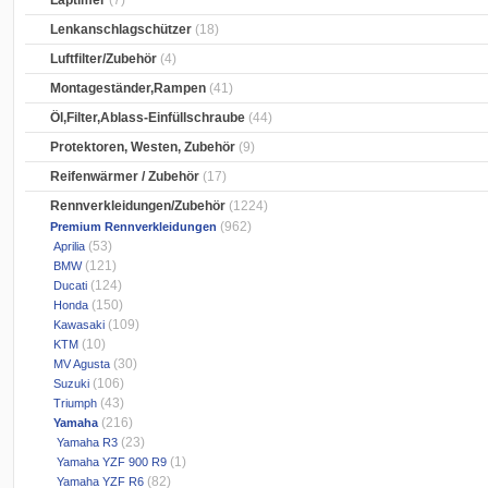
Laptimer
(7)
Lenkanschlagschützer
(18)
Luftfilter/Zubehör
(4)
Montageständer,Rampen
(41)
Öl,Filter,Ablass-Einfüllschraube
(44)
Protektoren, Westen, Zubehör
(9)
Reifenwärmer / Zubehör
(17)
Rennverkleidungen/Zubehör
(1224)
(962)
Premium Rennverkleidungen
(53)
Aprilia
(121)
BMW
(124)
Ducati
(150)
Honda
(109)
Kawasaki
(10)
KTM
(30)
MV Agusta
(106)
Suzuki
(43)
Triumph
(216)
Yamaha
(23)
Yamaha R3
(1)
Yamaha YZF 900 R9
(82)
Yamaha YZF R6