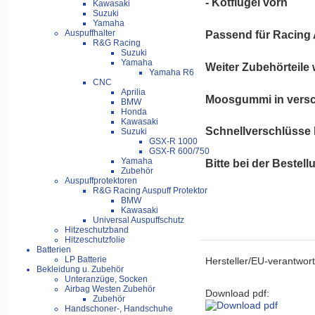
- Kotflügel vorn
Kawasaki
Suzuki
Yamaha
Auspuffhalter
Passend für Racing A
R&G Racing
Suzuki
Yamaha
Weiter Zubehörteile 
Yamaha R6
CNC
Aprilia
Moosgummi in versch
BMW
Honda
Kawasaki
Schnellverschlüsse 
Suzuki
GSX-R 1000
GSX-R 600/750
Yamaha
Bitte bei der Bestel
Zubehör
Auspuffprotektoren
R&G Racing Auspuff Protektor
BMW
Kawasaki
Universal Auspuffschutz
Hitzeschutzband
Hitzeschutzfolie
Batterien
LP Batterie
Hersteller/EU-verantwort
Bekleidung u. Zubehör
Unteranzüge, Socken
Airbag Westen Zubehör
Download pdf:
Zubehör
Handschoner-, Handschuhe