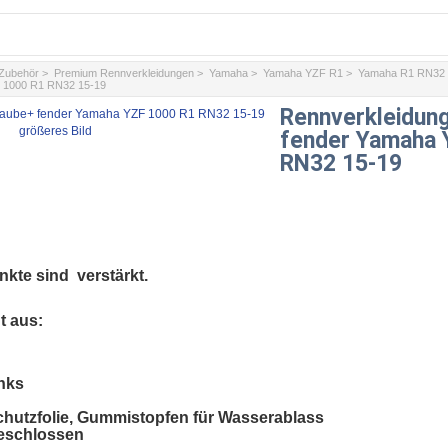
/Zubehör
>
Premium Rennverkleidungen
>
Yamaha
>
Yamaha YZF R1
>
Yamaha R1 RN32 
 1000 R1 RN32 15-19
Rennverkleidun
größeres Bild
fender Yamaha 
RN32 15-19
kte sind verstärkt.
t aus:
inks
eschutzfolie, Gummistopfen für Wasserablass
geschlossen