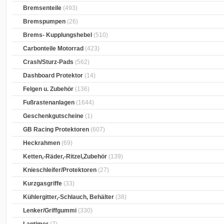
Bremsenteile
(493)
Bremspumpen
(26)
Brems- Kupplungshebel
(510)
Carbonteile Motorrad
(423)
Crash/Sturz-Pads
(562)
Dashboard Protektor
(14)
Felgen u. Zubehör
(136)
Fußrastenanlagen
(1644)
Geschenkgutscheine
(1)
GB Racing Protektoren
(607)
Heckrahmen
(69)
Ketten,-Räder,-Ritzel,Zubehör
(139)
Knieschleifer/Protektoren
(27)
Kurzgasgriffe
(33)
Kühlergitter,-Schlauch, Behälter
(38)
Lenker/Griffgummi
(330)