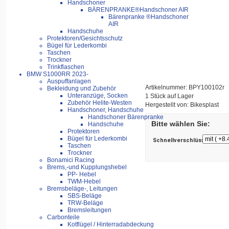
Handschoner
BÄRENPRANKE®Handschoner AIR
Bärenpranke ®Handschoner
AIR
Handschuhe
Protektoren/Gesichtsschutz
Bügel für Lederkombi
Taschen
Trockner
Trinkflaschen
BMW S1000RR 2023-
Auspuffanlagen
Artikelnummer: BPY100102r
Bekleidung und Zubehör
Unteranzüge, Socken
1 Stück auf Lager
Zubehör Helite-Westen
Hergestellt von: Bikesplast
Handschoner, Handschuhe
Handschoner Bärenpranke
Bitte wählen Sie:
Handschuhe
Protektoren
Bügel für Lederkombi
Schnellverschlüsse
Taschen
Trockner
Bonamici Racing
Brems,-und Kupplungshebel
PP- Hebel
TWM-Hebel
Bremsbeläge-, Leitungen
SBS-Beläge
TRW-Beläge
Bremsleitungen
Carbonteile
Kotflügel / Hinterradabdeckung