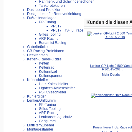
Rahmen-, und Schwingenschoner
Tankprotektoren
Dashboard Protektor
Designdekor für Rennverkleidung
Fußrastenanlagen
Kunden die diesen Ar
PP-Tuning
PP517.F
PP517FRV-Full race
Gilles Tooling
ARP Racing
Bonamici Racing
Gabelbrücke
GB-Racing Protektoren
Heckrahmen
Ketten-, Räder-, Ritzel
Ketten
Lenker GP-Light 2 500 Yama
Kettenrad
R1/2015-201...
Kettenritzel
Mehr Details
Kettenspanner
Knieschleifer
Holz-Knieschleifer
Lightech-Knieschleifer
PSI Knieschleifer
Kühlergitter
Lenker/Griffgummi
PP-Tuning
Gilles Tooling
ARP Racing
Lenkanschlagschutz
Griffgummi
Luftfilter/Zubehör
Knieschleifer Holz Race rot
Montageständer