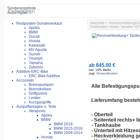
Sonderangebote ...
Kategorien
Neue Artikel ...
Startseite
>
Rennverkleidungen
Restposten-Sonderverkauf
Tankhaube+ fender Yamaha YZF
Aprilia
BMW
Ducati
Honda
Kawasaki
MV Agusta
Suzuki
Triumph
Yamaha
ab
845.00 €
Zubehör
inkl. 19% MwSt.
Additive-ERC-Bike
zzgl.
Versandkosten
ERC-Bike Additive
Accossato
Bremspumpen
Alle Befestigungspun
Bremskolben
Griffgummi
Lenker
Lieferumfang besteh
Kurzgasgriffe
Auspuffanlagen u. Teile
Akrapovic
- Oberteil
Aprilia
- Seitenteil rechts+ l
BMW
BMW 2019-
- Tankhaube
BMW 2015-2018
- Unterteil mit Hitz
BMW 2009-2014
- Heckverkleidung 
Honda