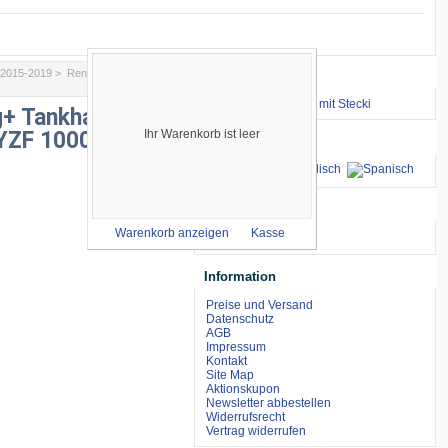
2015-2019
> Rennverkleidung+
Wichtige Links
⇒ zum Renntraining mit Stecki
g+ Tankhaube+
YZF 1000 R1
Ihr Warenkorb ist leer
Sprachen
wir akzeptieren
Warenkorb anzeigen
Kasse
Information
Preise und Versand
Datenschutz
AGB
Impressum
Kontakt
Site Map
Aktionskupon
Newsletter abbestellen
Widerrufsrecht
Vertrag widerrufen