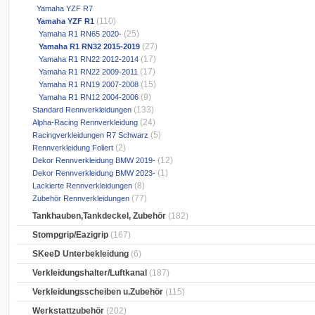
Yamaha YZF R7
(110)
Yamaha YZF R1
(25)
Yamaha R1 RN65 2020-
(27)
Yamaha R1 RN32 2015-2019
(17)
Yamaha R1 RN22 2012-2014
(17)
Yamaha R1 RN22 2009-2011
(15)
Yamaha R1 RN19 2007-2008
(9)
Yamaha R1 RN12 2004-2006
(133)
Standard Rennverkleidungen
(24)
Alpha-Racing Rennverkleidung
(5)
Racingverkleidungen R7 Schwarz
(2)
Rennverkleidung Foliert
(12)
Dekor Rennverkleidung BMW 2019-
(1)
Dekor Rennverkleidung BMW 2023-
(8)
Lackierte Rennverkleidungen
(77)
Zubehör Rennverkleidungen
Tankhauben,Tankdeckel, Zubehör
(182)
Stompgrip/Eazigrip
(167)
SKeeD Unterbekleidung
(6)
Verkleidungshalter/Luftkanal
(187)
Verkleidungsscheiben u.Zubehör
(115)
Werkstattzubehör
(202)