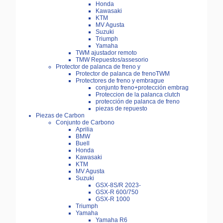
Honda
Kawasaki
KTM
MV Agusta
Suzuki
Triumph
Yamaha
TWM ajustador remoto
TMW Repuestos/assesorio
Protector de palanca de freno y
Protector de palanca de frenoTWM
Protectores de freno y embrague
conjunto freno+protección embrag
Proteccion de la palanca clutch
protección de palanca de freno
piezas de repuesto
Piezas de Carbon
Conjunto de Carbono
Aprilia
BMW
Buell
Honda
Kawasaki
KTM
MV Agusta
Suzuki
GSX-8S/R 2023-
GSX-R 600/750
GSX-R 1000
Triumph
Yamaha
Yamaha R6