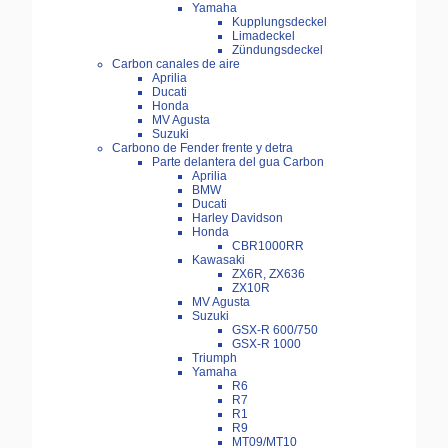
Yamaha
Kupplungsdeckel
Limadeckel
Zündungsdeckel
Carbon canales de aire
Aprilia
Ducati
Honda
MV Agusta
Suzuki
Carbono de Fender frente y detra
Parte delantera del gua Carbon
Aprilia
BMW
Ducati
Harley Davidson
Honda
CBR1000RR
Kawasaki
ZX6R, ZX636
ZX10R
MV Agusta
Suzuki
GSX-R 600/750
GSX-R 1000
Triumph
Yamaha
R6
R7
R1
R9
MT09/MT10