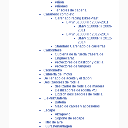
Piñón
Piñones
Tensores de cadena
Caranedo completo
Carenado racing BikesPlast
BMW S1000RR 2009-2011
BMW S1000RR 2009-
2011
BMW S1000RR 2012-2014
BMW S1000RR 2012-
2014
Standard Carenado de carrerras
Carbonteile
Cubierta de la rueda trasera de
Enginecarát.
Protectores de bastidor y oscila
Protectores de tanques
Cronometro
Cubierta del motor
De llenado de aceite y el tapón
Deslizadores de rodilla
deslizador de rodilla de madera
Deslizadores de rodilla PSI
Ligtech deslizadores de rodilla
Elektrik/Bateria
Batería
Mazo de cables y accesorios
Escape
Akrapovic
Soporte de escape
Filtro de aire
Fußrastenanlagen