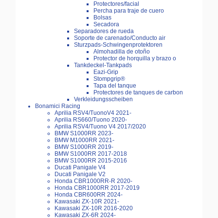
Protectores/facial
Percha para traje de cuero
Bolsas
Secadora
Separadores de rueda
Soporte de carenado/Conducto air
Sturzpads-Schwingenprotektoren
Almohadilla de otoño
Protector de horquilla y brazo o
Tankdeckel-Tankpads
Eazi-Grip
Stompgrip®
Tapa del tanque
Protectores de tanques de carbon
Verkleidungsscheiben
Bonamici Racing
Aprilia RSV4/TuonoV4 2021-
Aprilia RS660/Tuono 2020-
Aprilia RSV4/Tuono V4 2017/2020
BMW S1000RR 2023-
BMW M1000RR 2021-
BMW S1000RR 2019-
BMW S1000RR 2017-2018
BMW S1000RR 2015-2016
Ducati Panigale V4
Ducati Panigale V2
Honda CBR1000RR-R 2020-
Honda CBR1000RR 2017-2019
Honda CBR600RR 2024-
Kawasaki ZX-10R 2021-
Kawasaki ZX-10R 2016-2020
Kawasaki ZX-6R 2024-