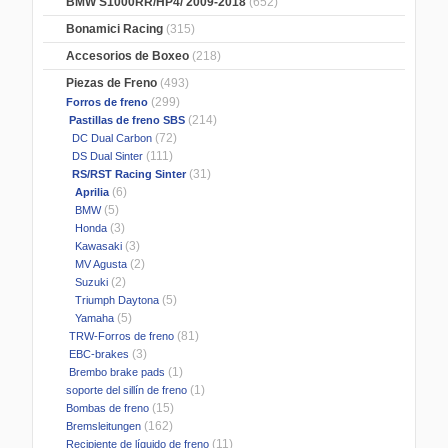
BMW S1000RR/HP4/ 2009-2018
(652)
Bonamici Racing
(315)
Accesorios de Boxeo
(218)
Piezas de Freno
(493)
(299)
Forros de freno
(214)
Pastillas de freno SBS
(72)
DC Dual Carbon
(111)
DS Dual Sinter
(31)
RS/RST Racing Sinter
(6)
Aprilia
(5)
BMW
(3)
Honda
(3)
Kawasaki
(2)
MV Agusta
(2)
Suzuki
(5)
Triumph Daytona
(5)
Yamaha
(81)
TRW-Forros de freno
(3)
EBC-brakes
(1)
Brembo brake pads
(1)
soporte del sillín de freno
(15)
Bombas de freno
(162)
Bremsleitungen
(11)
Recipiente de líquido de freno