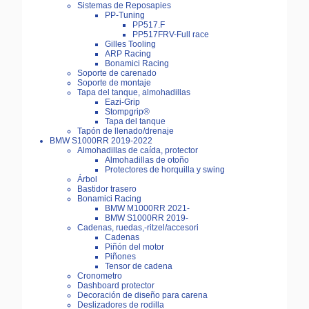
Sistemas de Reposapies
PP-Tuning
PP517.F
PP517FRV-Full race
Gilles Tooling
ARP Racing
Bonamici Racing
Soporte de carenado
Soporte de montaje
Tapa del tanque, almohadillas
Eazi-Grip
Stompgrip®
Tapa del tanque
Tapón de llenado/drenaje
BMW S1000RR 2019-2022
Almohadillas de caída, protector
Almohadillas de otoño
Protectores de horquilla y swing
Árbol
Bastidor trasero
Bonamici Racing
BMW M1000RR 2021-
BMW S1000RR 2019-
Cadenas, ruedas,-ritzel/accesori
Cadenas
Piñón del motor
Piñones
Tensor de cadena
Cronometro
Dashboard protector
Decoración de diseño para carena
Deslizadores de rodilla