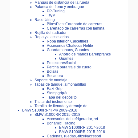
Mangas de distancia de la rueda
Palanca de freno y embrague
PP-Tuning
TWM
Race fairing
BikesPlast Carenado de carreras
Carenado de carrerras con lamina
Rejilla del radiador
Ropa y a accesorios
Ropa interior, Calcetines
Accesorios Chalecos Helite
Guardamonaos, Guantes
Ahorro de manos Bärenpranke
Guantes
Protectores/facial
Percha para traje de cuero
Bolsas
Secadora
Soporte de montaje
Tapas de tanque, almohadillas
Eazi-Grip
Stompgrip®
Tapa del depósito
Titular del instrumento
Tornillo de llenado y drenaje de
BMW S1000RR/HP4/ 2009-2018
BMW S1000RR 2015-2018
Accesorios del refrigerador, ref
Bonamici Racing
BMW S1000RR 2017-2018
BMW S1000RR 2015-2016
Cadenas, ruedas,-ritzel/accesori