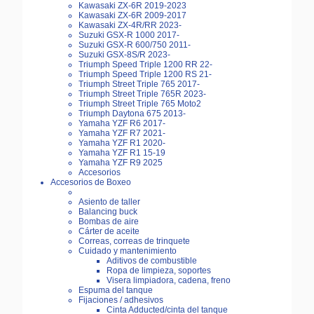
Kawasaki ZX-6R 2019-2023
Kawasaki ZX-6R 2009-2017
Kawasaki ZX-4R/RR 2023-
Suzuki GSX-R 1000 2017-
Suzuki GSX-R 600/750 2011-
Suzuki GSX-8S/R 2023-
Triumph Speed Triple 1200 RR 22-
Triumph Speed Triple 1200 RS 21-
Triumph Street Triple 765 2017-
Triumph Street Triple 765R 2023-
Triumph Street Triple 765 Moto2
Triumph Daytona 675 2013-
Yamaha YZF R6 2017-
Yamaha YZF R7 2021-
Yamaha YZF R1 2020-
Yamaha YZF R1 15-19
Yamaha YZF R9 2025
Accesorios
Accesorios de Boxeo
Asiento de taller
Balancing buck
Bombas de aire
Cárter de aceite
Correas, correas de trinquete
Cuidado y mantenimiento
Aditivos de combustible
Ropa de limpieza, soportes
Visera limpiadora, cadena, freno
Espuma del tanque
Fijaciones / adhesivos
Cinta Adducted/cinta del tanque