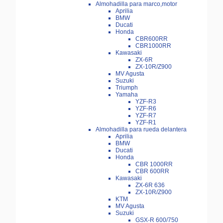
Almohadilla para marco,motor
Aprilia
BMW
Ducati
Honda
CBR600RR
CBR1000RR
Kawasaki
ZX-6R
ZX-10R/Z900
MV Agusta
Suzuki
Triumph
Yamaha
YZF-R3
YZF-R6
YZF-R7
YZF-R1
Almohadilla para rueda delantera
Aprilia
BMW
Ducati
Honda
CBR 1000RR
CBR 600RR
Kawasaki
ZX-6R 636
ZX-10R/Z900
KTM
MV Agusta
Suzuki
GSX-R 600/750