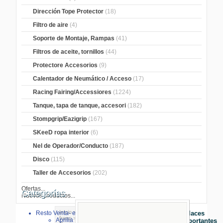
Dirección Tope Protector
(18)
Filtro de aire
(4)
Soporte de Montaje, Rampas
(41)
Filtros de aceite, tornillos
(44)
Protectore Accesorios
(9)
Calentador de Neumático / Acceso
(17)
Racing Fairing/Accessiores
(1224)
Tanque, tapa de tanque, accesori
(182)
Stompgrip/Eazigrip
(167)
SKeeD ropa interior
(6)
Nel de Operador/Conducto
(187)
Disco
(115)
Taller de Accesorios
(202)
Ofertas...
Categorías
Nuevos productos...
Inicio
>
Piezas de Freno
>
Forros de
Resto Venta- especial
Enlaces
freno
>
Pastillas de freno SBS
>
RS/RST
Aprilia
Importantes