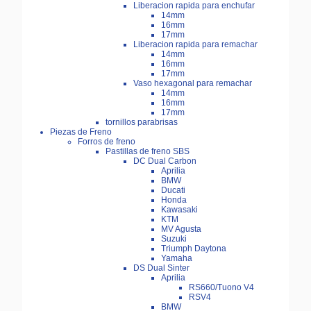
Liberacion rapida para enchufar
14mm
16mm
17mm
Liberacion rapida para remachar
14mm
16mm
17mm
Vaso hexagonal para remachar
14mm
16mm
17mm
tornillos parabrisas
Piezas de Freno
Forros de freno
Pastillas de freno SBS
DC Dual Carbon
Aprilia
BMW
Ducati
Honda
Kawasaki
KTM
MV Agusta
Suzuki
Triumph Daytona
Yamaha
DS Dual Sinter
Aprilia
RS660/Tuono V4
RSV4
BMW