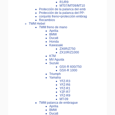
R1/R9
MT07/MT09/MT10
Protección de la palanca del emb
Protección de la palanca del PP-
conjunto freno+protección embrag
Recambios
TWM Hebel
TWM freno de mano
Aprilia
BMW
Ducati
Honda
Kawasaki
ZX6R/Z750
ZX10R/Z1000
KTM
MV Agusta
Suzuki
GSX-R 600/750
GSX-R 1000
Triumph
Yamaha
YFZ-R3
YFZ-R6
YFZ-R1
YZF-R7
YFZ-R9
MT-09
TWM palanca de embrague
Aprilia
BMW
Ducati