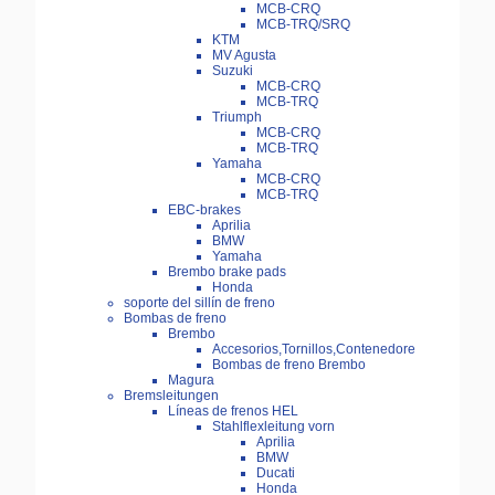
MCB-CRQ
MCB-TRQ/SRQ
KTM
MV Agusta
Suzuki
MCB-CRQ
MCB-TRQ
Triumph
MCB-CRQ
MCB-TRQ
Yamaha
MCB-CRQ
MCB-TRQ
EBC-brakes
Aprilia
BMW
Yamaha
Brembo brake pads
Honda
soporte del sillín de freno
Bombas de freno
Brembo
Accesorios,Tornillos,Contenedore
Bombas de freno Brembo
Magura
Bremsleitungen
Líneas de frenos HEL
Stahlflexleitung vorn
Aprilia
BMW
Ducati
Honda