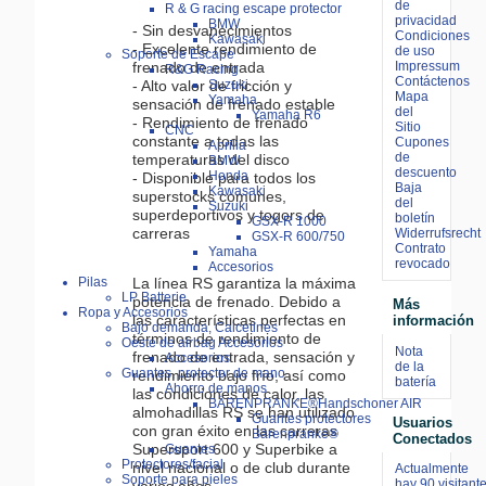
de
R & G racing escape protector
privacidad
BMW
- Sin desvanecimientos
Condiciones
Kawasaki
- Excelente rendimiento de
de uso
Soporte de Escape
Impressum
frenado de entrada
R&G Racing
Contáctenos
- Alto valor de fricción y
Suzuki
Mapa
Yamaha
sensación de frenado estable
del
Yamaha R6
- Rendimiento de frenado
Sitio
CNC
constante a todas las
Cupones
Aprilia
de
temperaturas del disco
BMW
descuento
Honda
- Disponible para todos los
Baja
Kawasaki
superstocks comunes,
del
Suzuki
superdeportivos y togors de
boletín
GSX-R 1000
carreras
Widerrufsrecht
GSX-R 600/750
Contrato
Yamaha
revocado
Accesorios
La línea RS garantiza la máxima
Pilas
LP Batterie
potencia de frenado. Debido a
Más
Ropa y Accesorios
las características perfectas en
información
Bajo demanda, Calcetines
términos de rendimiento de
Oeste de airbag Accesorios
Nota
frenado de entrada, sensación y
Accesorios
de la
Guantes, protector de mano
rendimiento bajo frío, así como
batería
Ahorro de manos
las condiciones de calor, las
BÄRENPRANKE®Handschoner AIR
almohadillas RS se han utilizado
Guantes protectores
Usuarios
con gran éxito en las carreras
Bärenpranke®
Conectados
Supersport 600 y Superbike a
Guantes
Protectores/facial
nivel nacional o de club durante
Actualmente
Soporte para pieles
hay 90 visitant
varios años.