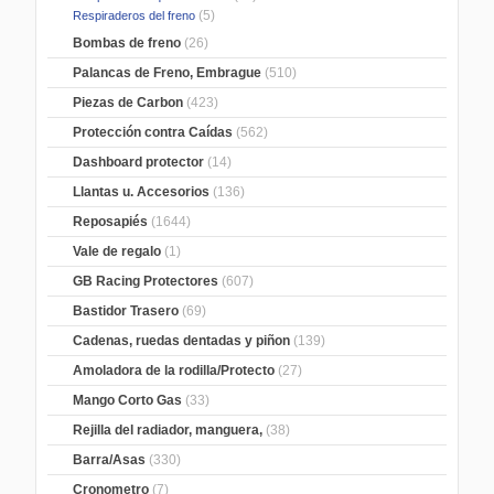
(5)
Respiraderos del freno
Bombas de freno
(26)
Palancas de Freno, Embrague
(510)
Piezas de Carbon
(423)
Protección contra Caídas
(562)
Dashboard protector
(14)
Llantas u. Accesorios
(136)
Reposapiés
(1644)
Vale de regalo
(1)
GB Racing Protectores
(607)
Bastidor Trasero
(69)
Cadenas, ruedas dentadas y piñon
(139)
Amoladora de la rodilla/Protecto
(27)
Mango Corto Gas
(33)
Rejilla del radiador, manguera,
(38)
Barra/Asas
(330)
Cronometro
(7)