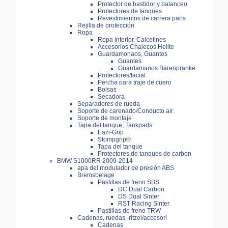
Protector de bastidor y balanceo
Protectores de tanques
Revestimientos de carrera parts
Rejilla de protección
Ropa
Ropa interior, Calcetines
Accesorios Chalecos Helite
Guardamonaos, Guantes
Guantes
Guardamanos Bärenpranke
Protectores/facial
Percha para traje de cuero
Bolsas
Secadora
Separadores de rueda
Soporte de carenado/Conducto air
Soporte de montaje
Tapa del tanque, Tankpads
Eazi-Grip
Stompgrip®
Tapa del tanque
Protectores de tanques de carbon
BMW S1000RR 2009-2014
apa del modulador de presión ABS
Bremsbeläge
Pastillas de freno SBS
DC Dual Carbon
DS Dual Sinter
RST Racing Sinter
Pastillas de freno TRW
Cadenas, ruedas,-ritzel/accesori
Cadenas