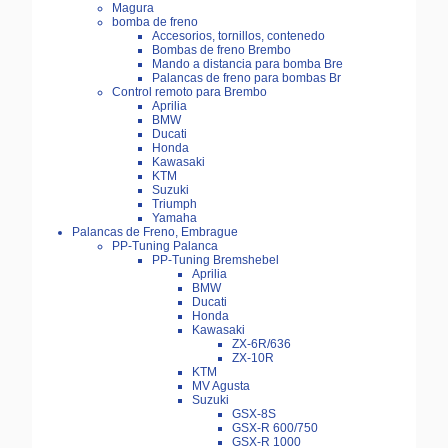
Magura
bomba de freno
Accesorios, tornillos, contenedo
Bombas de freno Brembo
Mando a distancia para bomba Bre
Palancas de freno para bombas Br
Control remoto para Brembo
Aprilia
BMW
Ducati
Honda
Kawasaki
KTM
Suzuki
Triumph
Yamaha
Palancas de Freno, Embrague
PP-Tuning Palanca
PP-Tuning Bremshebel
Aprilia
BMW
Ducati
Honda
Kawasaki
ZX-6R/636
ZX-10R
KTM
MV Agusta
Suzuki
GSX-8S
GSX-R 600/750
GSX-R 1000