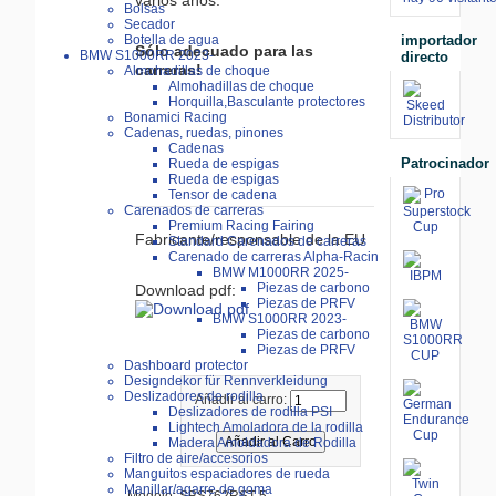
Bolsas
Secador
importador
Botella de agua
Sólo adecuado para las
BMW S1000RR 2023-
directo
carreras!
Almohadillas de choque
Almohadillas de choque
Horquilla,Basculante protectores
Bonamici Racing
Cadenas, ruedas, pinones
Cadenas
Patrocinador
Rueda de espigas
Rueda de espigas
Tensor de cadena
Carenados de carreras
Premium Racing Fairing
Fabricante/responsable de la EU
Standard Carenados de carreras
Carenado de carreras Alpha-Racin
BMW M1000RR 2025-
Piezas de carbono
Download pdf:
Piezas de PRFV
BMW S1000RR 2023-
Piezas de carbono
Piezas de PRFV
Dashboard protector
Designdekor für Rennverkleidung
Deslizadores de rodilla
Añadir al carro:
Deslizadores de rodilla PSI
Lightech Amoladora de la rodilla
Madera Amoldadora de Rodilla
Filtro de aire/accesorios
Manguitos espaciadores de rueda
Manillar/agarre de goma
Modelo: SBS762RST-5