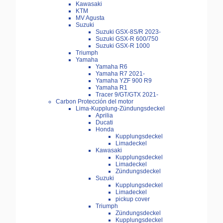
Kawasaki
KTM
MV Agusta
Suzuki
Suzuki GSX-8S/R 2023-
Suzuki GSX-R 600/750
Suzuki GSX-R 1000
Triumph
Yamaha
Yamaha R6
Yamaha R7 2021-
Yamaha YZF 900 R9
Yamaha R1
Tracer 9/GT/GTX 2021-
Carbon Protección del motor
Lima-Kupplung-Zündungsdeckel
Aprilia
Ducati
Honda
Kupplungsdeckel
Limadeckel
Kawasaki
Kupplungsdeckel
Limadeckel
Zündungsdeckel
Suzuki
Kupplungsdeckel
Limadeckel
pickup cover
Triumph
Zündungsdeckel
Kupplungsdeckel