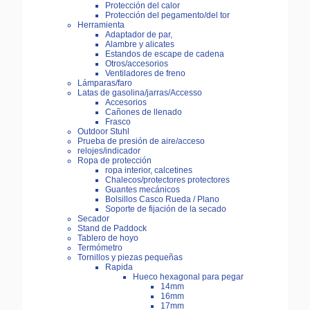
Protección del calor
Protección del pegamento/del tor
Herramienta
Adaptador de par,
Alambre y alicates
Estandos de escape de cadena
Otros/accesorios
Ventiladores de freno
Lámparas/faro
Latas de gasolina/jarras/Accesso
Accesorios
Cañones de llenado
Frasco
Outdoor Stuhl
Prueba de presión de aire/acceso
relojes/indicador
Ropa de protección
ropa interior, calcetines
Chalecos/protectores protectores
Guantes mecánicos
Bolsillos Casco Rueda / Plano
Soporte de fijación de la secado
Secador
Stand de Paddock
Tablero de hoyo
Termómetro
Tornillos y piezas pequeñas
Rapida
Hueco hexagonal para pegar
14mm
16mm
17mm