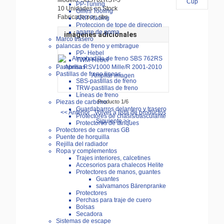
PP-Tuning
10 Unidades en Stock
Gilles Tooling
Fabricado por: sbs
ARP Racing
Proteccion de tope de direccion
agarre de goma
imágenes adicionales
Marco trasero
palancas de freno y embrague
PP- Hebel
TWM-Hebel
Parabrisas
Pastillas de freno lineas
Ampliar imagen
SBS-pastillas de freno
TRW-pastillas de freno
Líneas de freno
Producto 1/6
Piezas de carbono
Guardabarros delantero y trasero
<< Anterior
Volver a lista de productos
Protectores de chasis/basculante
Siguiente >>
Protectores de tanques
Protectores de carreras GB
Puente de horquilla
Rejilla del radiador
Ropa y complementos
Trajes interiores, calcetines
Accesorios para chalecos Helite
Protectores de manos, guantes
Guantes
salvamanos Bärenpranke
Protectores
Perchas para traje de cuero
Bolsas
Secadora
Sistemas de escape