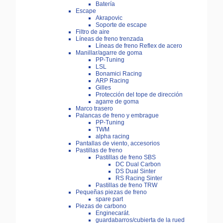
Batería
Escape
Akrapovic
Soporte de escape
Filtro de aire
Líneas de freno trenzada
Líneas de freno Reflex de acero
Manillar/agarre de goma
PP-Tuning
LSL
Bonamici Racing
ARP Racing
Gilles
Protección del tope de dirección
agarre de goma
Marco trasero
Palancas de freno y embrague
PP-Tuning
TWM
alpha racing
Pantallas de viento, accesorios
Pastillas de freno
Pastillas de freno SBS
DC Dual Carbon
DS Dual Sinter
RS Racing Sinter
Pastillas de freno TRW
Pequeñas piezas de freno
spare part
Piezas de carbono
Enginecarát.
guardabarros/cubierta de la rued