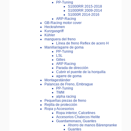
PP-Tuning
S1000RR 2015-2018
S1000RR 2009-2014
S1000R 2014-2016
ARP-Racing
GB-Racing motor cover
Heckrahmen
Kurzgasgriff
Kühler
manguera del freno
Línea de freno Reflex de acero H
Manillar/agarre de goma
PP-Tuning
LSL
Gilles
ARP Racing
Parada de dirección
Cubrir el puente de la horquilla
agarre de goma
Montageständer
Palancas de Freno, Embrague
PP-Tuning
TWM
alpha racing
Pequeñas piezas de freno
Rejilla de protección
Ropa y Accesorios
Ropa interior, Calcetines
Accesorios Chalecos Helite
Guardamonaos, Guantes
Ahorro de manos Bärenpranke
Guantes