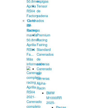
espigas
Tensor
de
cadena
Carenados
de
PP-
carreras
Racing
Premium
manilla
Racing
50.8mm
Fairing
Aprilia
Standard
RSV4
Carenados
Fa...
de
Más
carreras
información
Carenado
de
carreras
Alpha-
Racin
BMW
M1000RR
Carenado
2025-
completo
Piezas