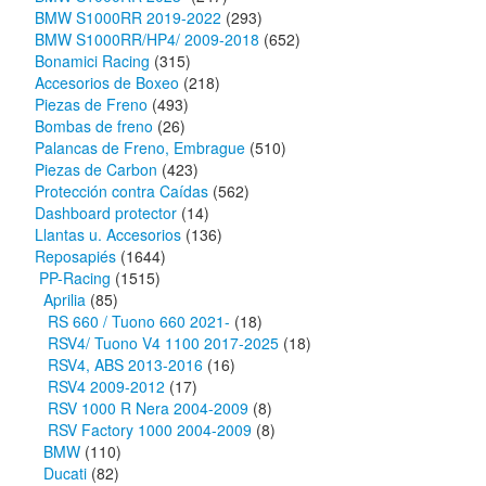
BMW S1000RR 2019-2022
(293)
BMW S1000RR/HP4/ 2009-2018
(652)
Bonamici Racing
(315)
Accesorios de Boxeo
(218)
Piezas de Freno
(493)
Bombas de freno
(26)
Palancas de Freno, Embrague
(510)
Piezas de Carbon
(423)
Protección contra Caídas
(562)
Dashboard protector
(14)
Llantas u. Accesorios
(136)
Reposapiés
(1644)
PP-Racing
(1515)
Aprilia
(85)
RS 660 / Tuono 660 2021-
(18)
RSV4/ Tuono V4 1100 2017-2025
(18)
RSV4, ABS 2013-2016
(16)
RSV4 2009-2012
(17)
RSV 1000 R Nera 2004-2009
(8)
RSV Factory 1000 2004-2009
(8)
BMW
(110)
Ducati
(82)