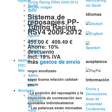
especial
Renntraining
Aprilia
mit Stecki
Ampliar imagen
BMW
Idiomas
Sistema de
Ducati
reposapiés PP-
Honda
Tuning Racing
Kawasaki
RSV4 2009-2012
MV
Agusta
455.00 €
409.49 €
Suzuki
Ahorre: 10%
Triumph
descuento
Yamaha
incl. 19% IVA
Accesorios
más
gastos de envío
Additive-
aceptamos
ERC-
Bike
negro anodizado
Aditivo
Información
súper buena relación calidad-
ERC-
precio
Bike
Envíos y
Accossato
* La posición del reposapiés y la
Devoluciones
Cilindros
trayectoria de conmutación son
Aviso de
maestros
ajustables individualmente
privacidad
de
* Las palancas están montadas
Condiciones
freno