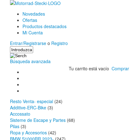
Novedades
Ofertas
Productos destacados
Mi Cuenta
Entrar/Registrarse
o
Registro
Búsqueda avanzada
Tu carrito está vacío
Comprar
Resto Venta- especial
(24)
Additive-ERC-Bike
(3)
Accossato
Sisteme de Escape y Partes
(68)
Pilas
(3)
Ropa y Accesorios
(42)
BMW S1000RR 2023-
(247)