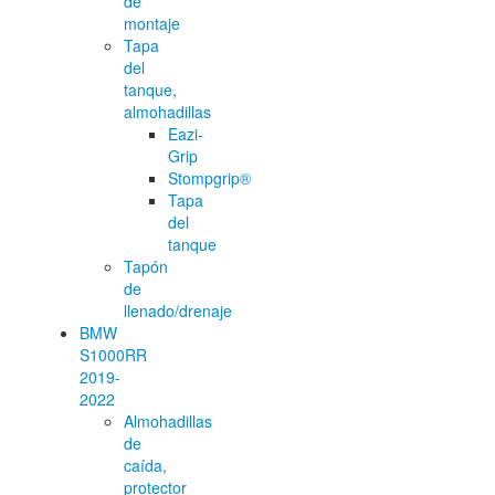
de
montaje
Tapa
del
tanque,
almohadillas
Eazi-
Grip
Stompgrip®
Tapa
del
tanque
Tapón
de
llenado/drenaje
BMW
S1000RR
2019-
2022
Almohadillas
de
caída,
protector