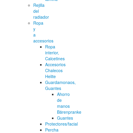
Rejilla
del
radiador
Ropa
y
a
accesorios
Ropa
interior,
Calcetines
Accesorios
Chalecos
Helite
Guardamonaos,
Guantes
Ahorro
de
manos
Bärenpranke
Guantes
Protectores/facial
Percha