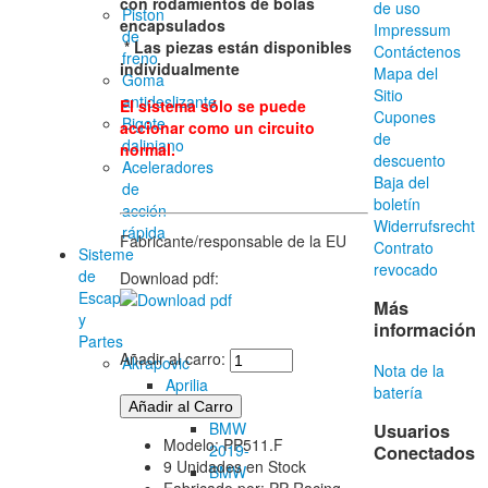
con rodamientos de bolas
de uso
Piston
encapsulados
Impressum
de
* Las piezas están disponibles
Contáctenos
freno
individualmente
Mapa del
Goma
Sitio
antideslizante
El sistema sólo se puede
Cupones
Bigote
accionar como un circuito
de
daliniano
normal.
descuento
Aceleradores
Baja del
de
boletín
acción
Widerrufsrecht
rápida
Fabricante/responsable de la EU
Contrato
Sisteme
revocado
de
Download pdf:
Escape
Más
y
información
Partes
Añadir al carro:
Akrapovic
Nota de la
Aprilia
batería
BMW
BMW
Usuarios
Modelo: PP511.F
2019-
Conectados
9 Unidades en Stock
BMW