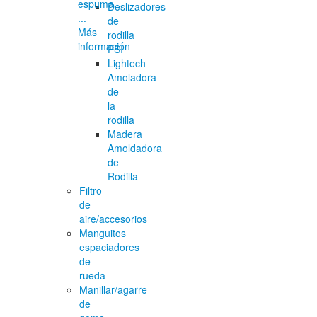
espuma
Deslizadores
...
de
Más
rodilla
información
PSI
Lightech
Amoladora
de
la
rodilla
Madera
Amoldadora
de
Rodilla
Filtro
de
aire/accesorios
Manguitos
espaciadores
de
rueda
Manillar/agarre
de