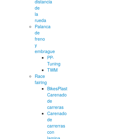
distancia
de
la
rueda
Palanca
de
freno
y
embrague
PP-
Tuning
TWM
Race
fairing
BikesPlast
Carenado
de
carreras
Carenado
de
carrerras
con
lamina