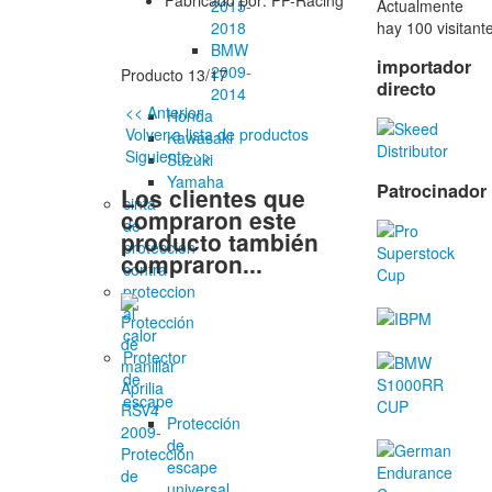
Fabricado por: PP-Racing
Actualmente
2015-
hay 100 visitant
2018
BMW
importador
2009-
Producto 13/17
directo
2014
<< Anterior
Honda
Volver a lista de productos
Kawasaki
Siguiente >>
Suzuki
Yamaha
Patrocinador
Los clientes que
cinta
compraron este
de
producto también
proteccion
compraron...
contra
proteccion
al
calor
Protector
de
escape
Protección
de
Protección
escape
de
universal