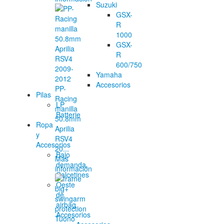
Suzuki
GSX-
R
1000
GSX-
R
600/750
Yamaha
Accesorios
PP-
Pilas
Racing
LP
manilla
Batterie
50.8mm
Ropa
Aprilia
y
RSV4
Accesorios
20...
Bajo
Más
demanda,
información
Calcetines
Oeste
de
airbag
Accesorios