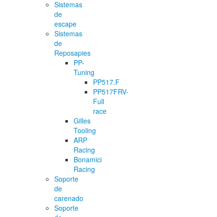
Sistemas
de
escape
Sistemas
de
Reposapies
PP-
Tuning
PP517.F
PP517FRV-
Full
race
Gilles
Tooling
ARP
Racing
Bonamici
Racing
Soporte
de
carenado
Soporte