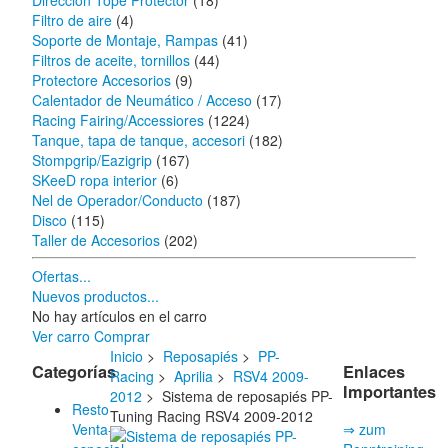
Dirección Tope Protector
(18)
Filtro de aire
(4)
Soporte de Montaje, Rampas
(41)
Filtros de aceite, tornillos
(44)
Protectore Accesorios
(9)
Calentador de Neumático / Acceso
(17)
Racing Fairing/Accessiores
(1224)
Tanque, tapa de tanque, accesori
(182)
Stompgrip/Eazigrip
(167)
SKeeD ropa interior
(6)
Nel de Operador/Conducto
(187)
Disco
(115)
Taller de Accesorios
(202)
Ofertas...
Nuevos productos...
No hay artículos en el carro
Ver carro
Comprar
Inicio
>
Reposapiés
>
PP-
Categorías
Enlaces
Racing
>
Aprilia
>
RSV4 2009-
Importantes
2012
> Sistema de reposapiés PP-
Resto
Tuning Racing RSV4 2009-2012
Venta-
⇒ zum