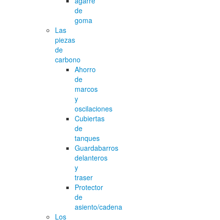
agarre
de
goma
Las
piezas
de
carbono
Ahorro
de
marcos
y
oscilaciones
Cubiertas
de
tanques
Guardabarros
delanteros
y
traser
Protector
de
asiento/cadena
Los