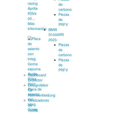
racing
de
Aprilia
carbono
RSV4
Piezas
20...
de
Más
PRFV
información
BMW
S1000RR
2023-
Piezas
de
carbono
Piezas
de
PRFV
Dashboard
protector
Designdekor
Placa de
für
asiento
Rennverkleidung
con
Deslizadores
integ.
de
Goma
rodilla