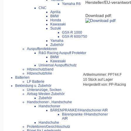
Hersteller/EU-verantwort
Yamaha R6
CNC
Aprilia
Download pdf:
BMW
Honda
Kawasaki
Suzuki
GSX-R 1000
GSX-R 600/750
Yamaha
Zubehör
Auspuffprotektoren
R&G Racing Auspuff Protektor
BMW
Kawasaki
Universal Auspuffschutz
Hitzeschutzband
Hitzeschutzfolie
Artikelnummer: PP744.F
Batterien
10 Stück auf Lager
LP Batterie
Hergestellt von: PP-Racing
Bekleidung u. Zubehör
Unteranzüge, Socken
Airbag Westen Zubehör
Zubehör
Handschoner-, Handschuhe
Handschoner
BÄRENPRANKE®Handschoner AIR
Bärenpranke ®Handschoner
AIR
Handschuhe
Protektoren/Gesichtsschutz
Bügel für Lederkombi