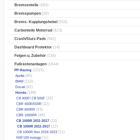
Bremsenteile
(493)
Bremspumpen
(26)
Brems- Kupplungshebel
(510)
Carbonteile Motorrad
(423)
Crash/Sturz-Pads
(562)
Dashboard Protektor
(14)
Felgen u. Zubehör
(136)
Fußrastenanlagen
(1644)
(1515)
PP-Racing
(85)
Aprilia
(110)
BMW
(82)
Ducati
(189)
Honda
(32)
CB 400F/ CB 500F
(32)
CBR 400R/500R
(43)
CBR 600RR
(48)
CBR 1000RR
(23)
CB 1000R 2011-2017
(12)
CB 1000R 2011-2017
(11)
CB 1000R Neo 2018-2023
(11)
NSF100 motogp