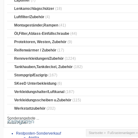
Laptimer
(7)
Lenkanschlagschützer
(18)
Luftfilter/Zubehör
(4)
Montageständer,Rampen
(41)
Öl,Filter,Ablass-Einfüllschraube
(44)
Protektoren, Westen, Zubehör
(9)
Reifenwärmer / Zubehör
(17)
Rennverkleidungen/Zubehör
(1224)
Tankhauben,Tankdeckel, Zubehör
(182)
Stompgrip/Eazigrip
(167)
SKeeD Unterbekleidung
(6)
Verkleidungshalter/Luftkanal
(187)
Verkleidungsscheiben u.Zubehör
(115)
Werkstattzubehör
(202)
Sonderangebote ...
Kategorien
Neue Artikel ...
Startseite
>
Fußrastenanlagen
Restposten-Sonderverkauf
Aprilia