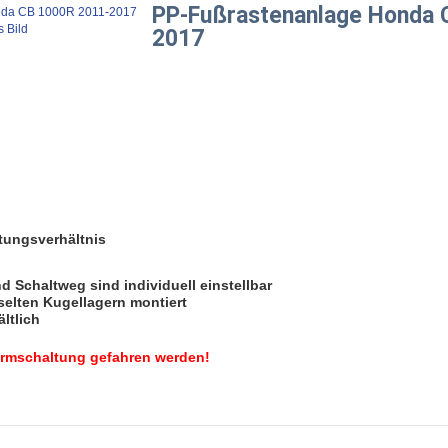
PP-Fußrastenanlage Honda 
s Bild
2017
tungsverhältnis
d Schaltweg sind individuell einstellbar
selten Kugellagern montiert
ältlich
ormschaltung gefahren werden!