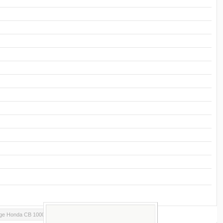
ge Honda CB 1000R 2011-2017
Wichtige Links