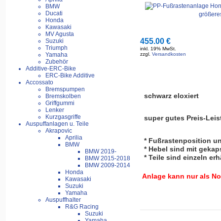
BMW
Ducati
größere
Honda
Kawasaki
MV Agusta
455.00 €
Suzuki
Triumph
inkl. 19% MwSt.
Yamaha
zzgl.
Versandkosten
Zubehör
Additive-ERC-Bike
ERC-Bike Additive
Accossato
Bremspumpen
schwarz eloxiert
Bremskolben
Griffgummi
Lenker
Kurzgasgriffe
super gutes Preis-Leis
Auspuffanlagen u. Teile
Akrapovic
Aprilia
* Fußrastenposition un
BMW
* Hebel sind mit gekap
BMW 2019-
* Teile sind einzeln erh
BMW 2015-2018
BMW 2009-2014
Honda
Anlage kann nur als N
Kawasaki
Suzuki
Yamaha
Auspuffhalter
R&G Racing
Suzuki
Yamaha