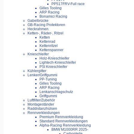
PP517FRV-Full race
Gilles Tooling
ARP Racing
Bonamici Racing
Gabelbrücke
GB-Racing Protektoren
Heckrahmen
Ketten-, Räder-, Ritzel
Ketten
Kettenrad
Kettenritzel
Kettenspanner
Knieschleifer
Holz-Knieschleifer
Lightech-Knieschleifer
PSI Knieschleifer
Kühlergitter
Lenker/Griffgummi
PP-Tuning
Gilles Tooling
ARP Racing
Lenkanschlagschutz
Griffgummi
Luftfilter/Zubehör
Montageständer
Raddistanzhülsen
Rennverkleidungen
Premium Rennverkleidung
Standard Rennverkleidungen
Alpha-Racing Rennverkleidung
BMW M1000RR 2025-
Carbonteile