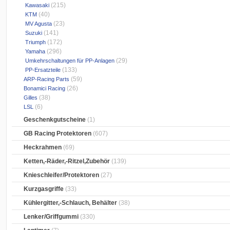
(215)
Kawasaki
(40)
KTM
(23)
MV Agusta
(141)
Suzuki
(172)
Triumph
(296)
Yamaha
(29)
Umkehrschaltungen für PP-Anlagen
(133)
PP-Ersatzteile
(59)
ARP-Racing Parts
(26)
Bonamici Racing
(38)
Gilles
(6)
LSL
Geschenkgutscheine
(1)
GB Racing Protektoren
(607)
Heckrahmen
(69)
Ketten,-Räder,-Ritzel,Zubehör
(139)
Knieschleifer/Protektoren
(27)
Kurzgasgriffe
(33)
Kühlergitter,-Schlauch, Behälter
(38)
Lenker/Griffgummi
(330)