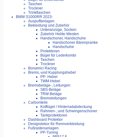
Taschen
Trockner
Trinkflaschen
BMW S1000RR 2023-
Auspuffanlagen
Bekleidung und Zubehör
Unteranzüge, Socken
Zubehör Helite-Westen
Handschoner, Handschuhe
Handschoner Bärenpranke
Handschuhe
Protektoren
Bügel für Lederkombi
Taschen
Trockner
Bonamici Racing
Brems,-und Kupplungshebel
PP- Hebel
TWM-Hebel
Bremsbeläge-, Leitungen
SBS-Beläge
TRW-Beläge
Bremsleitungen
Carbonteile
Kotflügel / Hinterradabdeckung
Rahmen-, und Schwingenschoner
Tankprotektoren
Dashboard Protektor
Designdekor für Rennverkleidung
Fußrastenanlagen
PP-Tuning
PP517.F