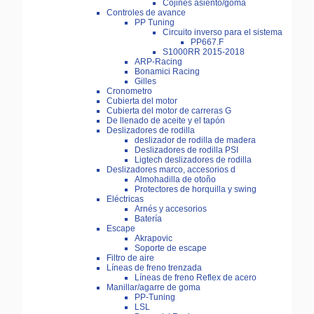
Cojines asiento/goma
Controles de avance
PP Tuning
Circuito inverso para el sistema
PP667.F
S1000RR 2015-2018
ARP-Racing
Bonamici Racing
Gilles
Cronometro
Cubierta del motor
Cubierta del motor de carreras G
De llenado de aceite y el tapón
Deslizadores de rodilla
deslizador de rodilla de madera
Deslizadores de rodilla PSI
Ligtech deslizadores de rodilla
Deslizadores marco, accesorios d
Almohadilla de otoño
Protectores de horquilla y swing
Eléctricas
Arnés y accesorios
Batería
Escape
Akrapovic
Soporte de escape
Filtro de aire
Líneas de freno trenzada
Líneas de freno Reflex de acero
Manillar/agarre de goma
PP-Tuning
LSL