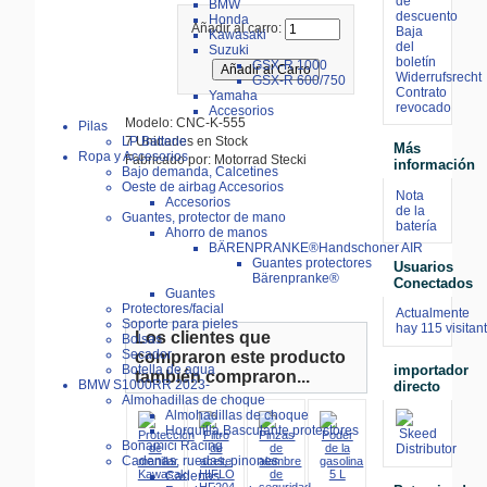
de
BMW
descuento
Honda
Añadir al carro:
Baja
Kawasaki
del
Suzuki
boletín
GSX-R 1000
Widerrufsrecht
GSX-R 600/750
Contrato
Yamaha
revocado
Accesorios
Modelo: CNC-K-555
Pilas
7 Unidades en Stock
LP Batterie
Más
Ropa y Accesorios
Fabricado por: Motorrad Stecki
información
Bajo demanda, Calcetines
Oeste de airbag Accesorios
Nota
Accesorios
de la
Guantes, protector de mano
batería
Ahorro de manos
BÄRENPRANKE®Handschoner AIR
Guantes protectores
Usuarios
Bärenpranke®
Conectados
Guantes
Protectores/facial
Actualmente
Soporte para pieles
hay 115 visitan
Los clientes que
Bolsas
Secador
compraron este producto
importador
Botella de agua
también compraron...
BMW S1000RR 2023-
directo
Almohadillas de choque
Almohadillas de choque
Horquilla,Basculante protectores
Bonamici Racing
Cadenas, ruedas, pinones
Cadenas