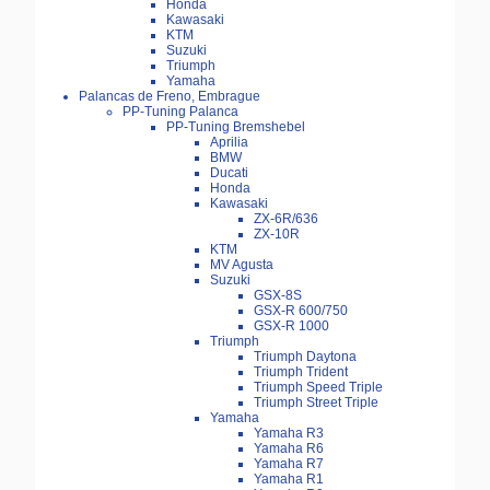
Honda
Kawasaki
KTM
Suzuki
Triumph
Yamaha
Palancas de Freno, Embrague
PP-Tuning Palanca
PP-Tuning Bremshebel
Aprilia
BMW
Ducati
Honda
Kawasaki
ZX-6R/636
ZX-10R
KTM
MV Agusta
Suzuki
GSX-8S
GSX-R 600/750
GSX-R 1000
Triumph
Triumph Daytona
Triumph Trident
Triumph Speed Triple
Triumph Street Triple
Yamaha
Yamaha R3
Yamaha R6
Yamaha R7
Yamaha R1