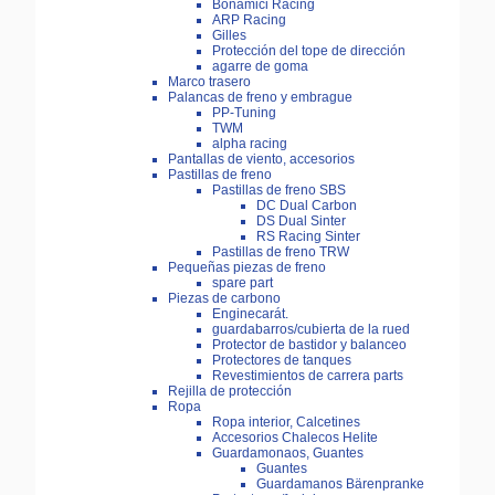
Bonamici Racing
ARP Racing
Gilles
Protección del tope de dirección
agarre de goma
Marco trasero
Palancas de freno y embrague
PP-Tuning
TWM
alpha racing
Pantallas de viento, accesorios
Pastillas de freno
Pastillas de freno SBS
DC Dual Carbon
DS Dual Sinter
RS Racing Sinter
Pastillas de freno TRW
Pequeñas piezas de freno
spare part
Piezas de carbono
Enginecarát.
guardabarros/cubierta de la rued
Protector de bastidor y balanceo
Protectores de tanques
Revestimientos de carrera parts
Rejilla de protección
Ropa
Ropa interior, Calcetines
Accesorios Chalecos Helite
Guardamonaos, Guantes
Guantes
Guardamanos Bärenpranke