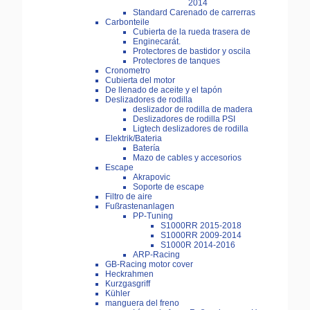
2014
Standard Carenado de carrerras
Carbonteile
Cubierta de la rueda trasera de
Enginecarát.
Protectores de bastidor y oscila
Protectores de tanques
Cronometro
Cubierta del motor
De llenado de aceite y el tapón
Deslizadores de rodilla
deslizador de rodilla de madera
Deslizadores de rodilla PSI
Ligtech deslizadores de rodilla
Elektrik/Bateria
Batería
Mazo de cables y accesorios
Escape
Akrapovic
Soporte de escape
Filtro de aire
Fußrastenanlagen
PP-Tuning
S1000RR 2015-2018
S1000RR 2009-2014
S1000R 2014-2016
ARP-Racing
GB-Racing motor cover
Heckrahmen
Kurzgasgriff
Kühler
manguera del freno