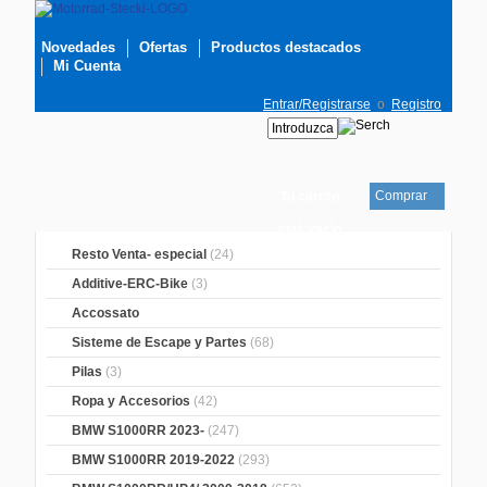
Novedades
Ofertas
Productos destacados
Mi Cuenta
Entrar/Registrarse
o
Registro
Comprar
Tu carrito
está vacío
Resto Venta- especial
(24)
Additive-ERC-Bike
(3)
Accossato
Sisteme de Escape y Partes
(68)
Pilas
(3)
Ropa y Accesorios
(42)
BMW S1000RR 2023-
(247)
BMW S1000RR 2019-2022
(293)