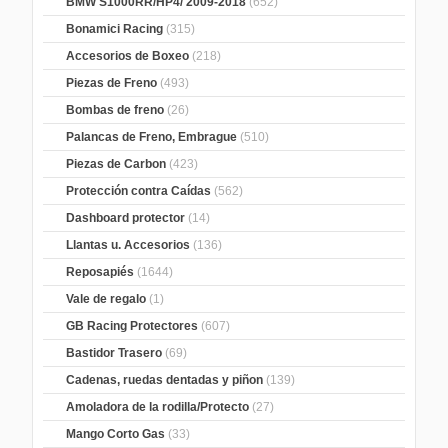
BMW S1000RR/HP4/ 2009-2018
(652)
Bonamici Racing
(315)
Accesorios de Boxeo
(218)
Piezas de Freno
(493)
Bombas de freno
(26)
Palancas de Freno, Embrague
(510)
Piezas de Carbon
(423)
Protección contra Caídas
(562)
Dashboard protector
(14)
Llantas u. Accesorios
(136)
Reposapiés
(1644)
Vale de regalo
(1)
GB Racing Protectores
(607)
Bastidor Trasero
(69)
Cadenas, ruedas dentadas y piñon
(139)
Amoladora de la rodilla/Protecto
(27)
Mango Corto Gas
(33)