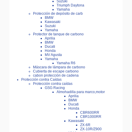
Suzuki
Triumph Daytona
Yamaha
Protección de depósito de carb
BMW
Kawasaki
Suzuki
Yamaha
Protector de tanque de carbono
Aprilia
BMW
Ducati
Honda
MV Agusta
Yamaha
Yamaha R6
Máscara de lámpara de carbono
Cubierta de escape carbono
cabon protección de cadena
Protección contra Caídas
Protección contra caídas
GSG Racing
Almohadilla para marco,motor
Aprilia
BMW
Ducati
Honda
CBR600RR
CBR1000RR
Kawasaki
ZX-6R
ZX-10R/Z900