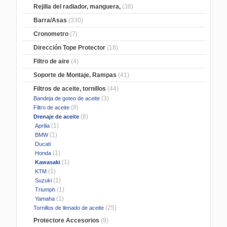
Rejilla del radiador, manguera,
(38)
Barra/Asas
(330)
Cronometro
(7)
Dirección Tope Protector
(18)
Filtro de aire
(4)
Soporte de Montaje, Rampas
(41)
Filtros de aceite, tornillos
(44)
(3)
Bandeja de goteo de aceite
(8)
Filtro de aceite
(8)
Drenaje de aceite
(1)
Aprilia
(1)
BMW
Ducati
(1)
Honda
(1)
Kawasaki
(1)
KTM
(1)
Suzuki
(1)
Triumph
(1)
Yamaha
(25)
Tornillos de llenado de aceite
Protectore Accesorios
(9)