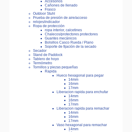
Accesorios
Cañones de llenado
Frasco
Outdoor Stuhl
Prueba de presión de aire/acceso
relojes/indicador
Ropa de protección
ropa interior, calcetines
Chalecos/protectores protectores
Guantes mecánicos
Bolsillos Casco Rueda / Plano
Soporte de fijación de la secado
Secador
Stand de Paddock
Tablero de hoyo
Termómetro
Tornillos y piezas pequeñas
Rapida
Hueco hexagonal para pegar
14mm
16mm
17mm
Liberacion rapida para enchufar
14mm
16mm
17mm
Liberacion rapida para remachar
14mm
16mm
17mm
Vaso hexagonal para remachar
14mm