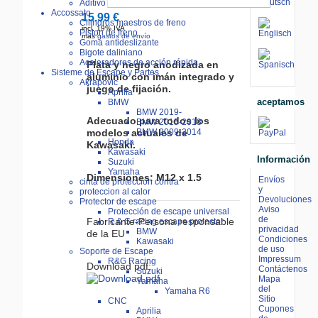
Aditivo ERC-Bike
Accossato
15.99 €
Cilindros maestros de freno
incl. 19% IVA
Piston de freno
más
gastos de envío
Goma antideslizante
Bigote daliniano
Aceleradores de acción rápida
Plata y negro anodizada en
Sisteme de Escape y Partes
aluminio con imán integrado y
Akrapovic
juego de fijación.
Aprilia
aceptamos
BMW
BMW 2019-
Adecuado para todos los
BMW 2015-2018
BMW 2009-2014
modelos actuales de
Honda
Kawasaki.
Kawasaki
Información
Suzuki
Yamaha
Dimensiones: M12 x 1.5
Envíos
cinta de proteccion contra
y
proteccion al calor
Devoluciones
Protector de escape
Aviso
Protección de escape universal
de
Fabricante-Persona responsable
R & G racing escape protector
privacidad
BMW
de la EU
Condiciones
Kawasaki
de uso
Soporte de Escape
Impressum
R&G Racing
Download pdf:
Contáctenos
Suzuki
Mapa
Yamaha
del
Yamaha R6
Sitio
CNC
Cupones
Aprilia