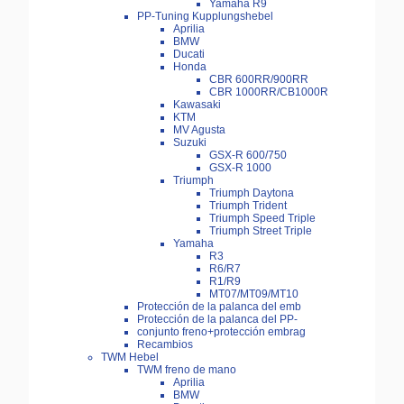
Yamaha R9
PP-Tuning Kupplungshebel
Aprilia
BMW
Ducati
Honda
CBR 600RR/900RR
CBR 1000RR/CB1000R
Kawasaki
KTM
MV Agusta
Suzuki
GSX-R 600/750
GSX-R 1000
Triumph
Triumph Daytona
Triumph Trident
Triumph Speed Triple
Triumph Street Triple
Yamaha
R3
R6/R7
R1/R9
MT07/MT09/MT10
Protección de la palanca del emb
Protección de la palanca del PP-
conjunto freno+protección embrag
Recambios
TWM Hebel
TWM freno de mano
Aprilia
BMW