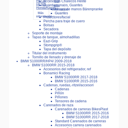
HIFLO
Gel
Accesorios Chalecos Helite
HF303
Guardamonaos, Guantes
Más
Honda/Kawas...
Ahorro de manos Bärenpranke
información
Más
Guantes
información
Protectores/facial
Percha para traje de cuero
Bolsas
Secadora
Soporte de montaje
Tapas de tanque, almohadillas
Eazi-Grip
Stompgrip®
Tapa del depósito
Titular del instrumento
Tornillo de llenado y drenaje de
BMW S1000RR/HP4/ 2009-2018
BMW S1000RR 2015-2018
Accesorios del refrigerador, ref
Bonamici Racing
BMW S1000RR 2017-2018
BMW S1000RR 2015-2016
Cadenas, ruedas,-ritzel/accesori
Cadenas
Piñón
Piñones
Tensores de cadena
Carenados de raza
Carenados de carreras BikesPlast
BMW S1000RR 2015-2016
BMW S1000RR 2017-2018
Standard Carenados de carreras
Accesorios carrera carenados