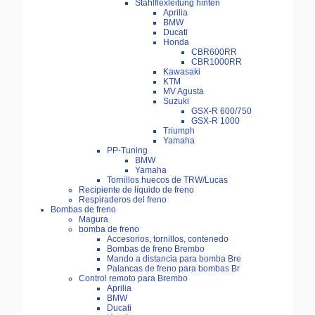
Stahlflexleitung hinten
Aprilia
BMW
Ducati
Honda
CBR600RR
CBR1000RR
Kawasaki
KTM
MV Agusta
Suzuki
GSX-R 600/750
GSX-R 1000
Triumph
Yamaha
PP-Tuning
BMW
Yamaha
Tornillos huecos de TRW/Lucas
Recipiente de líquido de freno
Respiraderos del freno
Bombas de freno
Magura
bomba de freno
Accesorios, tornillos, contenedo
Bombas de freno Brembo
Mando a distancia para bomba Bre
Palancas de freno para bombas Br
Control remoto para Brembo
Aprilia
BMW
Ducati