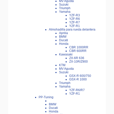
MV Agusta
Suzuki
Triumph
Yamaha
YZF-R3
YZF-R6
YZF-R7
YZF-R1
Almohadilla para rueda delantera
Aprilia
BMW
Ducati
Honda
CBR 1000RR
CBR 600RR
Kawasaki
ZX-6R 636
ZX-10R/Z900
KTM
MV Agusta
Suzuki
GSX-R 600/750
GSX-R 1000
Triumph
Yamaha
YZF-R6/R7
YZF-R1
PP-Tuning
BMW
Ducati
Honda