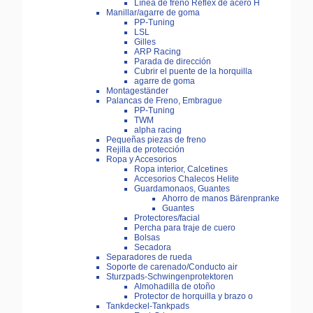
Línea de freno Reflex de acero H
Manillar/agarre de goma
PP-Tuning
LSL
Gilles
ARP Racing
Parada de dirección
Cubrir el puente de la horquilla
agarre de goma
Montageständer
Palancas de Freno, Embrague
PP-Tuning
TWM
alpha racing
Pequeñas piezas de freno
Rejilla de protección
Ropa y Accesorios
Ropa interior, Calcetines
Accesorios Chalecos Helite
Guardamonaos, Guantes
Ahorro de manos Bärenpranke
Guantes
Protectores/facial
Percha para traje de cuero
Bolsas
Secadora
Separadores de rueda
Soporte de carenado/Conducto air
Sturzpads-Schwingenprotektoren
Almohadilla de otoño
Protector de horquilla y brazo o
Tankdeckel-Tankpads