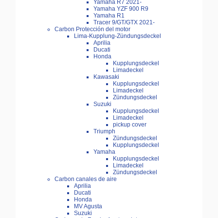
Yamaha R7 2021-
Yamaha YZF 900 R9
Yamaha R1
Tracer 9/GT/GTX 2021-
Carbon Protección del motor
Lima-Kupplung-Zündungsdeckel
Aprilia
Ducati
Honda
Kupplungsdeckel
Limadeckel
Kawasaki
Kupplungsdeckel
Limadeckel
Zündungsdeckel
Suzuki
Kupplungsdeckel
Limadeckel
pickup cover
Triumph
Zündungsdeckel
Kupplungsdeckel
Yamaha
Kupplungsdeckel
Limadeckel
Zündungsdeckel
Carbon canales de aire
Aprilia
Ducati
Honda
MV Agusta
Suzuki