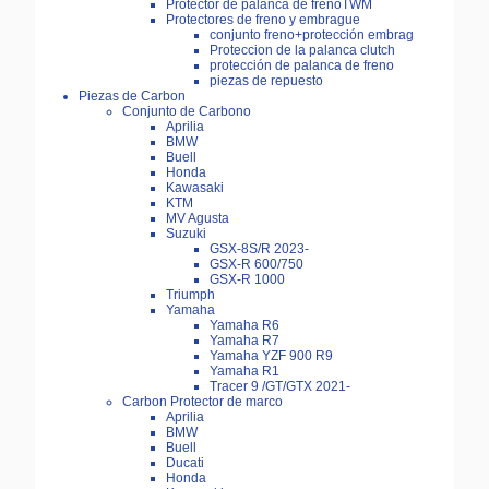
Protector de palanca de frenoTWM
Protectores de freno y embrague
conjunto freno+protección embrag
Proteccion de la palanca clutch
protección de palanca de freno
piezas de repuesto
Piezas de Carbon
Conjunto de Carbono
Aprilia
BMW
Buell
Honda
Kawasaki
KTM
MV Agusta
Suzuki
GSX-8S/R 2023-
GSX-R 600/750
GSX-R 1000
Triumph
Yamaha
Yamaha R6
Yamaha R7
Yamaha YZF 900 R9
Yamaha R1
Tracer 9 /GT/GTX 2021-
Carbon Protector de marco
Aprilia
BMW
Buell
Ducati
Honda