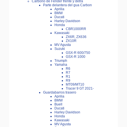
Carbono de Fender frente y detra
Parte delantera del gua Carbon
Aprilia
BMW
Ducati
Harley Davidson
Honda
CBR1000RR
Kawasaki
ZX6R, ZX636
ZX10R
MV Agusta
Suzuki
GSX-R 600/750
GSX-R 1000
Triumph
Yamaha
R6
R7
R1
R9
MT09/MT10
Tracer 9 GT 2021-
Guardabarros trasero
Aprilia
BMW
Buell
Ducati
Harley Davidson
Honda
Kawasaki
MV Agusta