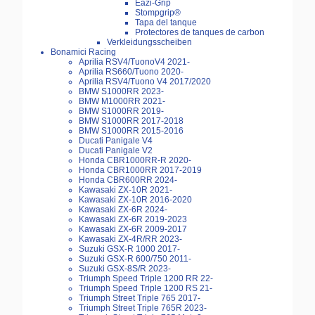
Eazi-Grip
Stompgrip®
Tapa del tanque
Protectores de tanques de carbon
Verkleidungsscheiben
Bonamici Racing
Aprilia RSV4/TuonoV4 2021-
Aprilia RS660/Tuono 2020-
Aprilia RSV4/Tuono V4 2017/2020
BMW S1000RR 2023-
BMW M1000RR 2021-
BMW S1000RR 2019-
BMW S1000RR 2017-2018
BMW S1000RR 2015-2016
Ducati Panigale V4
Ducati Panigale V2
Honda CBR1000RR-R 2020-
Honda CBR1000RR 2017-2019
Honda CBR600RR 2024-
Kawasaki ZX-10R 2021-
Kawasaki ZX-10R 2016-2020
Kawasaki ZX-6R 2024-
Kawasaki ZX-6R 2019-2023
Kawasaki ZX-6R 2009-2017
Kawasaki ZX-4R/RR 2023-
Suzuki GSX-R 1000 2017-
Suzuki GSX-R 600/750 2011-
Suzuki GSX-8S/R 2023-
Triumph Speed Triple 1200 RR 22-
Triumph Speed Triple 1200 RS 21-
Triumph Street Triple 765 2017-
Triumph Street Triple 765R 2023-