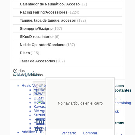
Calentador de Neumático / Acceso
(17)
Racing Fairing/Accessiores
(1224)
Tanque, tapa de tanque, accesori
(182)
Stompgrip/Eazigrip
(167)
SKeeD ropa interior
(6)
Nel de Operador/Conducto
(187)
Disco
(115)
Taller de Accesorios
(202)
Ofertas...
Categorías
Nuevos productos...
Inicio
>
Filtros de aceite, tornillos
>
Resto Venta- especial
Enlaces
Drenaje de aceite
>
Kawasaki
> Tornillo
Aprilia
Importantes
de drenaje de aceite Kawasaki
BMW
Ducati
⇒ zum
Honda
Renntraining
No hay artículos en el carro
Kawasaki
mit
MV Agusta
Ampliar imagen
Stecki
Suzuki
Triumph
Tornillo de drenaje
Idiomas
Yamaha
de aceite Kawasaki
Accesorios
Additive-ERC-Bike
Ver carro
Comprar