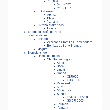
Yamaha
MCB-CRQ
MCB-TRQ
EBC-brakes
Aprilia
BMW
Yamaha
Brembo brake pads
Honda
soporte del sillín de freno
Bombas de freno
Brembo
Accesorios,Tornillos,Contenedore
Bombas de freno Brembo
Magura
Bremsleitungen
Líneas de frenos HEL
Stahlflexleitung vorn
Aprilia
BMW
Ducati
Honda
CBR600
CBR1000
Kawasaki
KTM
MV Agusta
Suzuki
GSX-R 600/750
GSX-R 1000
Triumph
Yamaha