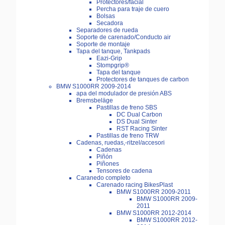
Protectores/facial
Percha para traje de cuero
Bolsas
Secadora
Separadores de rueda
Soporte de carenado/Conducto air
Soporte de montaje
Tapa del tanque, Tankpads
Eazi-Grip
Stompgrip®
Tapa del tanque
Protectores de tanques de carbon
BMW S1000RR 2009-2014
apa del modulador de presión ABS
Bremsbeläge
Pastillas de freno SBS
DC Dual Carbon
DS Dual Sinter
RST Racing Sinter
Pastillas de freno TRW
Cadenas, ruedas,-ritzel/accesori
Cadenas
Piñón
Piñones
Tensores de cadena
Caranedo completo
Carenado racing BikesPlast
BMW S1000RR 2009-2011
BMW S1000RR 2009-
2011
BMW S1000RR 2012-2014
BMW S1000RR 2012-