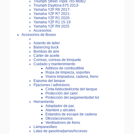
Triumph Street Triple 765 Moto2
Triumph Daytona 675 2013-
Yamaha YZF R6 2017-
Yamaha YZF R7 2021-
Yamaha YZF R1 2020-
Yamaha YZF R1 15-19
Yamaha YZF R9 2025
Accesorios
Accesorios de Boxeo
Asiento de taller
Balancing buck
Bombas de aire
Cárter de aceite
Correas, correas de trinquete
Cuidado y mantenimiento
Aditivos de combustible
Ropa de limpieza, soportes
Visera limpiadora, cadena, freno
Espuma del tanque
Fijaciones / adhesivos
Cinta Adducted/cinta del tanque
Protección del calor
Protección del pegamento/del tor
Herramienta
Adaptador de par,
Alambre y alicates
Estandos de escape de cadena
Otros/accesorios
Ventiladores de freno
Lámparas/faro
Latas de gasolina/jarras/Accesso