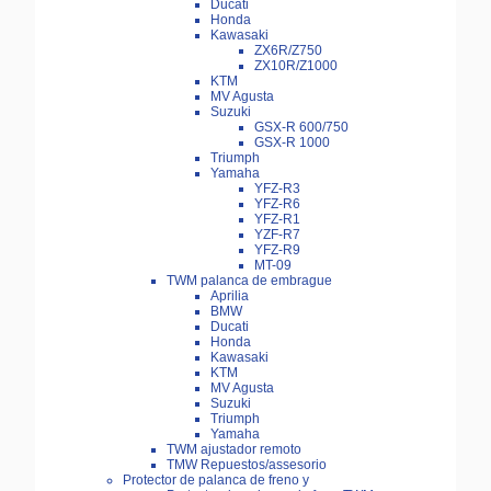
Ducati
Honda
Kawasaki
ZX6R/Z750
ZX10R/Z1000
KTM
MV Agusta
Suzuki
GSX-R 600/750
GSX-R 1000
Triumph
Yamaha
YFZ-R3
YFZ-R6
YFZ-R1
YZF-R7
YFZ-R9
MT-09
TWM palanca de embrague
Aprilia
BMW
Ducati
Honda
Kawasaki
KTM
MV Agusta
Suzuki
Triumph
Yamaha
TWM ajustador remoto
TMW Repuestos/assesorio
Protector de palanca de freno y