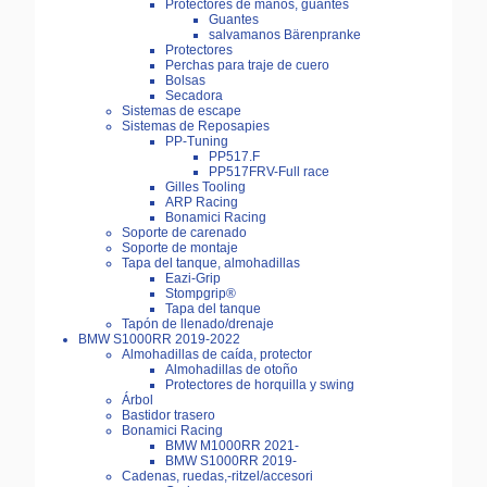
Protectores de manos, guantes
Guantes
salvamanos Bärenpranke
Protectores
Perchas para traje de cuero
Bolsas
Secadora
Sistemas de escape
Sistemas de Reposapies
PP-Tuning
PP517.F
PP517FRV-Full race
Gilles Tooling
ARP Racing
Bonamici Racing
Soporte de carenado
Soporte de montaje
Tapa del tanque, almohadillas
Eazi-Grip
Stompgrip®
Tapa del tanque
Tapón de llenado/drenaje
BMW S1000RR 2019-2022
Almohadillas de caída, protector
Almohadillas de otoño
Protectores de horquilla y swing
Árbol
Bastidor trasero
Bonamici Racing
BMW M1000RR 2021-
BMW S1000RR 2019-
Cadenas, ruedas,-ritzel/accesori