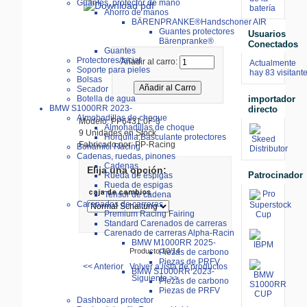
Guantes, protector de mano
batería
Ahorro de manos
BÄRENPRANKE®Handschoner AIR
Guantes protectores
Usuarios
Bärenpranke®
Conectados
Guantes
Protectores/facial
Añadir al carro:
Actualmente
Soporte para pieles
hay 83 visitant
Bolsas
Secador
importador
Botella de agua
BMW S1000RR 2023-
directo
Almohadillas de choque
Modelo: PP6431.0F-3
Almohadillas de choque
9 Unidades en Stock
Horquilla,Basculante protectores
Fabricado por: PP-Racing
Bonamici Racing
Cadenas, ruedas, pinones
Cadenas
Elija una opción:
Patrocinador
Rueda de espigas
Rueda de espigas
caja de cambios
Tensor de cadena
Carenados de carreras
Premium Racing Fairing
Standard Carenados de carreras
Carenado de carreras Alpha-Racin
BMW M1000RR 2025-
Producto 10/14
Piezas de carbono
Piezas de PRFV
<< Anterior
Volver a lista de productos
BMW S1000RR 2023-
Siguiente >>
Piezas de carbono
Piezas de PRFV
Dashboard protector