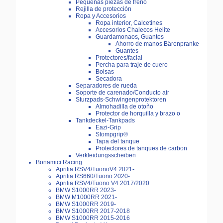
Pequeñas piezas de freno
Rejilla de protección
Ropa y Accesorios
Ropa interior, Calcetines
Accesorios Chalecos Helite
Guardamonaos, Guantes
Ahorro de manos Bärenpranke
Guantes
Protectores/facial
Percha para traje de cuero
Bolsas
Secadora
Separadores de rueda
Soporte de carenado/Conducto air
Sturzpads-Schwingenprotektoren
Almohadilla de otoño
Protector de horquilla y brazo o
Tankdeckel-Tankpads
Eazi-Grip
Stompgrip®
Tapa del tanque
Protectores de tanques de carbon
Verkleidungsscheiben
Bonamici Racing
Aprilia RSV4/TuonoV4 2021-
Aprilia RS660/Tuono 2020-
Aprilia RSV4/Tuono V4 2017/2020
BMW S1000RR 2023-
BMW M1000RR 2021-
BMW S1000RR 2019-
BMW S1000RR 2017-2018
BMW S1000RR 2015-2016