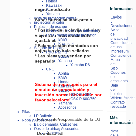
Honda
Kawasaki
Información
negro anodizado
Suzuki
Yamaha
Envíos
cinta de proteccion contra
Super buena calidad-precio
y
proteccion al calor
Devoluciones
Protector de escape
* Posición de la clavija del pie y
Aviso
Protección de escape universal
de
viajes son individualmente
R & G racing escape protector
privacidad
BMW
ajustables
Condiciones
Kawasaki
* Palanca están montados con
de uso
Soporte de Escape
cojinetes de bola sellados
Impressum
R&G Racing
Contáctenos
* Las piezas se venden por
Suzuki
Mapa
Yamaha
separado
del
Yamaha R6
Sitio
CNC
Cupones
Aprilia
de
BMW
descuento
Honda
Sistema de reposapiés para el
Baja
Kawasaki
circuito de conmutación y
del
Suzuki
boletín
inversión normal disponible por
GSX-R 1000
Widerrufsrecht
GSX-R 600/750
favor seleccione!
Contrato
Yamaha
revocado
Accesorios
Pilas
LP Batterie
Más
Fabricante/responsable de la EU
Ropa y Accesorios
información
Bajo demanda, Calcetines
Oeste de airbag Accesorios
Nota
Download pdf:
Accesorios
de la