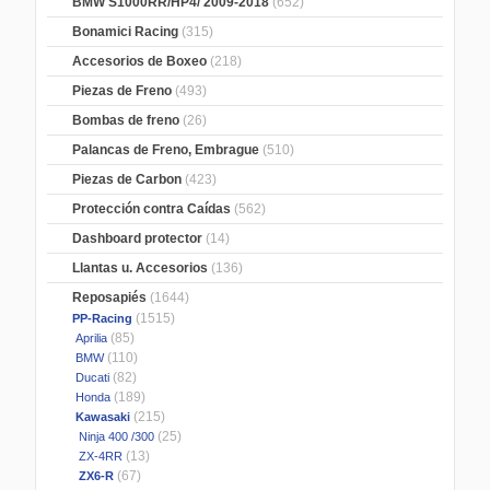
BMW S1000RR/HP4/ 2009-2018
(652)
Bonamici Racing
(315)
Accesorios de Boxeo
(218)
Piezas de Freno
(493)
Bombas de freno
(26)
Palancas de Freno, Embrague
(510)
Piezas de Carbon
(423)
Protección contra Caídas
(562)
Dashboard protector
(14)
Llantas u. Accesorios
(136)
Reposapiés
(1644)
(1515)
PP-Racing
(85)
Aprilia
(110)
BMW
(82)
Ducati
(189)
Honda
(215)
Kawasaki
(25)
Ninja 400 /300
(13)
ZX-4RR
(67)
ZX6-R