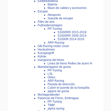
Elektrik/Bateria
Batería
Mazo de cables y accesorios
Escape
Akrapovic
Soporte de escape
Filtro de aire
Fußrastenanlagen
PP-Tuning
S1000RR 2015-2018
S1000RR 2009-2014
S1000R 2014-2016
ARP-Racing
GB-Racing motor cover
Heckrahmen
Kurzgasgriff
Kühler
manguera del freno
Línea de freno Reflex de acero H
Manillar/agarre de goma
PP-Tuning
LSL
Gilles
ARP Racing
Parada de dirección
Cubrir el puente de la horquilla
agarre de goma
Montageständer
Palancas de Freno, Embrague
PP-Tuning
TWM
alpha racing