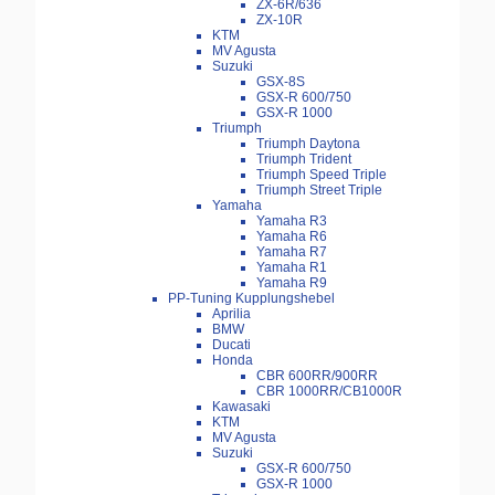
ZX-6R/636
ZX-10R
KTM
MV Agusta
Suzuki
GSX-8S
GSX-R 600/750
GSX-R 1000
Triumph
Triumph Daytona
Triumph Trident
Triumph Speed Triple
Triumph Street Triple
Yamaha
Yamaha R3
Yamaha R6
Yamaha R7
Yamaha R1
Yamaha R9
PP-Tuning Kupplungshebel
Aprilia
BMW
Ducati
Honda
CBR 600RR/900RR
CBR 1000RR/CB1000R
Kawasaki
KTM
MV Agusta
Suzuki
GSX-R 600/750
GSX-R 1000