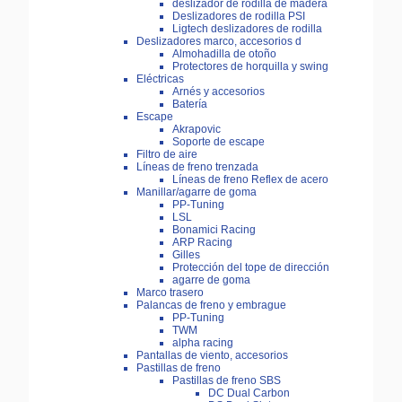
deslizador de rodilla de madera
Deslizadores de rodilla PSI
Ligtech deslizadores de rodilla
Deslizadores marco, accesorios d
Almohadilla de otoño
Protectores de horquilla y swing
Eléctricas
Arnés y accesorios
Batería
Escape
Akrapovic
Soporte de escape
Filtro de aire
Líneas de freno trenzada
Líneas de freno Reflex de acero
Manillar/agarre de goma
PP-Tuning
LSL
Bonamici Racing
ARP Racing
Gilles
Protección del tope de dirección
agarre de goma
Marco trasero
Palancas de freno y embrague
PP-Tuning
TWM
alpha racing
Pantallas de viento, accesorios
Pastillas de freno
Pastillas de freno SBS
DC Dual Carbon