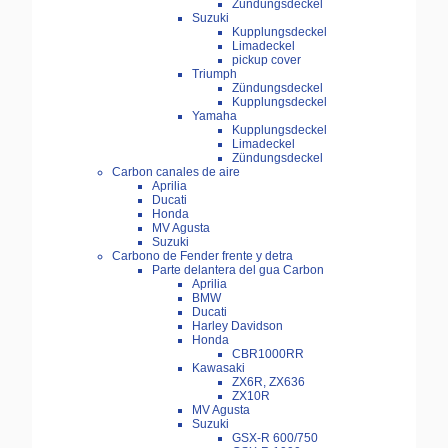
Zündungsdeckel
Suzuki
Kupplungsdeckel
Limadeckel
pickup cover
Triumph
Zündungsdeckel
Kupplungsdeckel
Yamaha
Kupplungsdeckel
Limadeckel
Zündungsdeckel
Carbon canales de aire
Aprilia
Ducati
Honda
MV Agusta
Suzuki
Carbono de Fender frente y detra
Parte delantera del gua Carbon
Aprilia
BMW
Ducati
Harley Davidson
Honda
CBR1000RR
Kawasaki
ZX6R, ZX636
ZX10R
MV Agusta
Suzuki
GSX-R 600/750