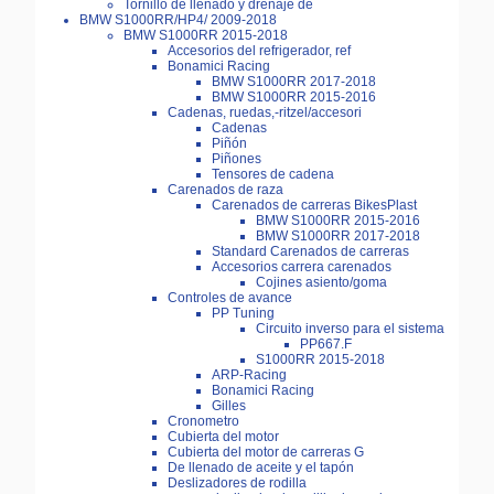
Tornillo de llenado y drenaje de
BMW S1000RR/HP4/ 2009-2018
BMW S1000RR 2015-2018
Accesorios del refrigerador, ref
Bonamici Racing
BMW S1000RR 2017-2018
BMW S1000RR 2015-2016
Cadenas, ruedas,-ritzel/accesori
Cadenas
Piñón
Piñones
Tensores de cadena
Carenados de raza
Carenados de carreras BikesPlast
BMW S1000RR 2015-2016
BMW S1000RR 2017-2018
Standard Carenados de carreras
Accesorios carrera carenados
Cojines asiento/goma
Controles de avance
PP Tuning
Circuito inverso para el sistema
PP667.F
S1000RR 2015-2018
ARP-Racing
Bonamici Racing
Gilles
Cronometro
Cubierta del motor
Cubierta del motor de carreras G
De llenado de aceite y el tapón
Deslizadores de rodilla