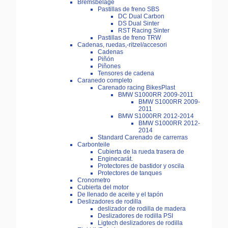
Bremsbeläge
Pastillas de freno SBS
DC Dual Carbon
DS Dual Sinter
RST Racing Sinter
Pastillas de freno TRW
Cadenas, ruedas,-ritzel/accesori
Cadenas
Piñón
Piñones
Tensores de cadena
Caranedo completo
Carenado racing BikesPlast
BMW S1000RR 2009-2011
BMW S1000RR 2009-
2011
BMW S1000RR 2012-2014
BMW S1000RR 2012-
2014
Standard Carenado de carrerras
Carbonteile
Cubierta de la rueda trasera de
Enginecarát.
Protectores de bastidor y oscila
Protectores de tanques
Cronometro
Cubierta del motor
De llenado de aceite y el tapón
Deslizadores de rodilla
deslizador de rodilla de madera
Deslizadores de rodilla PSI
Ligtech deslizadores de rodilla