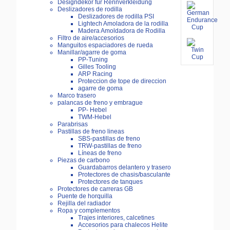
Designdekor für Rennverkleidung
Deslizadores de rodilla
Deslizadores de rodilla PSI
Lightech Amoladora de la rodilla
Madera Amoldadora de Rodilla
Filtro de aire/accesorios
Manguitos espaciadores de rueda
Manillar/agarre de goma
PP-Tuning
Gilles Tooling
ARP Racing
Proteccion de tope de direccion
agarre de goma
Marco trasero
palancas de freno y embrague
PP- Hebel
TWM-Hebel
Parabrisas
Pastillas de freno lineas
SBS-pastillas de freno
TRW-pastillas de freno
Líneas de freno
Piezas de carbono
Guardabarros delantero y trasero
Protectores de chasis/basculante
Protectores de tanques
Protectores de carreras GB
Puente de horquilla
Rejilla del radiador
Ropa y complementos
Trajes interiores, calcetines
Accesorios para chalecos Helite