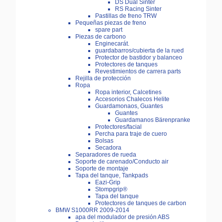
DS Dual Sinter
RS Racing Sinter
Pastillas de freno TRW
Pequeñas piezas de freno
spare part
Piezas de carbono
Enginecarát.
guardabarros/cubierta de la rued
Protector de bastidor y balanceo
Protectores de tanques
Revestimientos de carrera parts
Rejilla de protección
Ropa
Ropa interior, Calcetines
Accesorios Chalecos Helite
Guardamonaos, Guantes
Guantes
Guardamanos Bärenpranke
Protectores/facial
Percha para traje de cuero
Bolsas
Secadora
Separadores de rueda
Soporte de carenado/Conducto air
Soporte de montaje
Tapa del tanque, Tankpads
Eazi-Grip
Stompgrip®
Tapa del tanque
Protectores de tanques de carbon
BMW S1000RR 2009-2014
apa del modulador de presión ABS