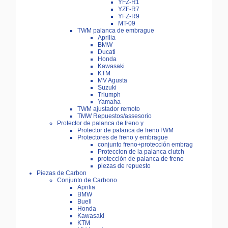
YFZ-R1
YZF-R7
YFZ-R9
MT-09
TWM palanca de embrague
Aprilia
BMW
Ducati
Honda
Kawasaki
KTM
MV Agusta
Suzuki
Triumph
Yamaha
TWM ajustador remoto
TMW Repuestos/assesorio
Protector de palanca de freno y
Protector de palanca de frenoTWM
Protectores de freno y embrague
conjunto freno+protección embrag
Proteccion de la palanca clutch
protección de palanca de freno
piezas de repuesto
Piezas de Carbon
Conjunto de Carbono
Aprilia
BMW
Buell
Honda
Kawasaki
KTM