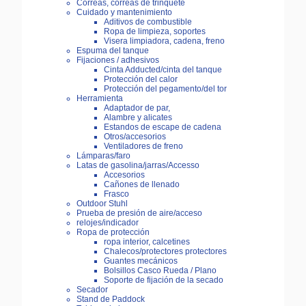
Correas, correas de trinquete
Cuidado y mantenimiento
Aditivos de combustible
Ropa de limpieza, soportes
Visera limpiadora, cadena, freno
Espuma del tanque
Fijaciones / adhesivos
Cinta Adducted/cinta del tanque
Protección del calor
Protección del pegamento/del tor
Herramienta
Adaptador de par,
Alambre y alicates
Estandos de escape de cadena
Otros/accesorios
Ventiladores de freno
Lámparas/faro
Latas de gasolina/jarras/Accesso
Accesorios
Cañones de llenado
Frasco
Outdoor Stuhl
Prueba de presión de aire/acceso
relojes/indicador
Ropa de protección
ropa interior, calcetines
Chalecos/protectores protectores
Guantes mecánicos
Bolsillos Casco Rueda / Plano
Soporte de fijación de la secado
Secador
Stand de Paddock