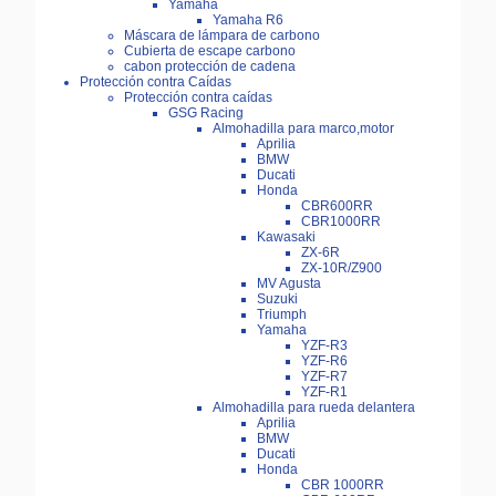
Yamaha
Yamaha R6
Máscara de lámpara de carbono
Cubierta de escape carbono
cabon protección de cadena
Protección contra Caídas
Protección contra caídas
GSG Racing
Almohadilla para marco,motor
Aprilia
BMW
Ducati
Honda
CBR600RR
CBR1000RR
Kawasaki
ZX-6R
ZX-10R/Z900
MV Agusta
Suzuki
Triumph
Yamaha
YZF-R3
YZF-R6
YZF-R7
YZF-R1
Almohadilla para rueda delantera
Aprilia
BMW
Ducati
Honda
CBR 1000RR