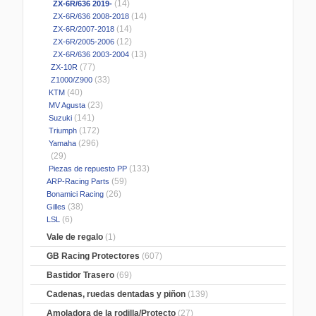
(14)
ZX-6R/636 2019-
(14)
ZX-6R/636 2008-2018
(14)
ZX-6R/2007-2018
(12)
ZX-6R/2005-2006
(13)
ZX-6R/636 2003-2004
(77)
ZX-10R
(33)
Z1000/Z900
(40)
KTM
(23)
MV Agusta
(141)
Suzuki
(172)
Triumph
(296)
Yamaha
(29)
(133)
Piezas de repuesto PP
(59)
ARP-Racing Parts
(26)
Bonamici Racing
(38)
Gilles
(6)
LSL
Vale de regalo
(1)
GB Racing Protectores
(607)
Bastidor Trasero
(69)
Cadenas, ruedas dentadas y piñon
(139)
Amoladora de la rodilla/Protecto
(27)