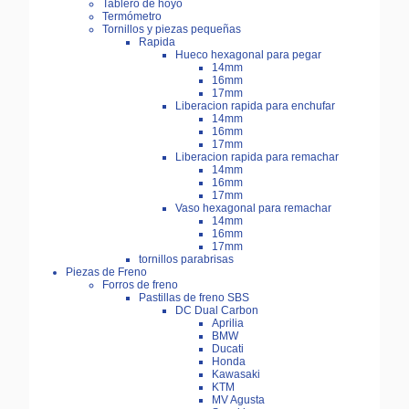
Tablero de hoyo
Termómetro
Tornillos y piezas pequeñas
Rapida
Hueco hexagonal para pegar
14mm
16mm
17mm
Liberacion rapida para enchufar
14mm
16mm
17mm
Liberacion rapida para remachar
14mm
16mm
17mm
Vaso hexagonal para remachar
14mm
16mm
17mm
tornillos parabrisas
Piezas de Freno
Forros de freno
Pastillas de freno SBS
DC Dual Carbon
Aprilia
BMW
Ducati
Honda
Kawasaki
KTM
MV Agusta