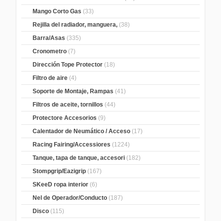
Mango Corto Gas
(33)
Rejilla del radiador, manguera,
(38)
Barra/Asas
(335)
Cronometro
(7)
Dirección Tope Protector
(18)
Filtro de aire
(4)
Soporte de Montaje, Rampas
(41)
Filtros de aceite, tornillos
(44)
Protectore Accesorios
(9)
Calentador de Neumático / Acceso
(17)
Racing Fairing/Accessiores
(1224)
Tanque, tapa de tanque, accesori
(182)
Stompgrip/Eazigrip
(167)
SKeeD ropa interior
(6)
Nel de Operador/Conducto
(187)
Disco
(115)