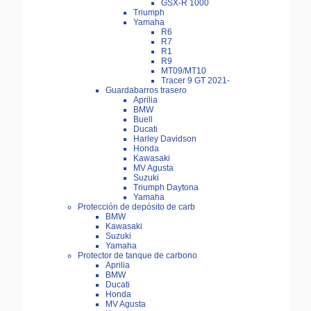
GSX-R 1000
Triumph
Yamaha
R6
R7
R1
R9
MT09/MT10
Tracer 9 GT 2021-
Guardabarros trasero
Aprilia
BMW
Buell
Ducati
Harley Davidson
Honda
Kawasaki
MV Agusta
Suzuki
Triumph Daytona
Yamaha
Protección de depósito de carb
BMW
Kawasaki
Suzuki
Yamaha
Protector de tanque de carbono
Aprilia
BMW
Ducati
Honda
MV Agusta