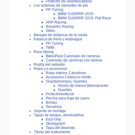
Protector de asiento/cadena
Los sistemas de rabrasten de pie
PP-Tuning
BMW S1000RR 2019-
BMW S1000RR 2019- Full Race
ARP-Racing
Bonamici Racing
Gilles
Mangas de distancia de la rueda
Palanca de freno y embrague
PP-Tuning
TWM
Race fairing
BikesPlast Carenado de carreras
Carenado de carrerras con lamina
Rejilla del radiador
Ropa y a accesorios
Ropa interior, Calcetines
Accesorios Chalecos Helite
Guardamonaos, Guantes
Ahorro de manos Bärenpranke
Guantes
Protectores/facial
Percha para traje de cuero
Bolsas
Secadora
Soporte de montaje
Tapas de tanque, almohadillas
Eazi-Grip
Stompgrip®
Tapa del depósito
Titular del instrumento