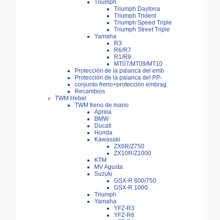
Triumph
Triumph Daytona
Triumph Trident
Triumph Speed Triple
Triumph Street Triple
Yamaha
R3
R6/R7
R1/R9
MT07/MT09/MT10
Protección de la palanca del emb
Protección de la palanca del PP-
conjunto freno+protección embrag
Recambios
TWM Hebel
TWM freno de mano
Aprilia
BMW
Ducati
Honda
Kawasaki
ZX6R/Z750
ZX10R/Z1000
KTM
MV Agusta
Suzuki
GSX-R 600/750
GSX-R 1000
Triumph
Yamaha
YFZ-R3
YFZ-R6