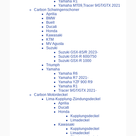
Yamaha R1
Yamaha MT09,Tracer 9/GT/GTX 2021
Carbon Schwingenschoner
Aprilia
BMW
Buell
Ducati
Honda
Kawasaki
KTM
MV Agusta
Suzuki
Suzuki GSX-8S/R 2023-
Suzuki GSX-R 600/750
Suzuki GSX-R 1000
Triumph
Yamaha
Yamaha R6
Yamaha R7 2021-
Yamaha YZF 900 R9
Yamaha R1
Tracer 9/GT/GTX 2021-
Carbon Motordeckel
Lima-Kupplung-Zündungsdeckel
Aprilia
Ducati
Honda
Kupplungsdeckel
Limadeckel
Kawasaki
Kupplungsdeckel
Limadeckel