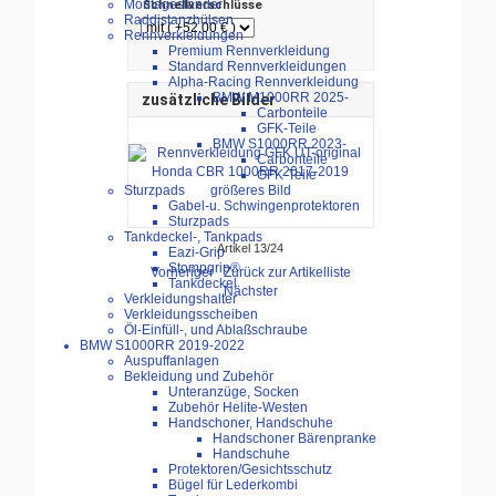
Montageständer
Schnellverschlüsse
Raddistanzhülsen
Rennverkleidungen
Premium Rennverkleidung
Standard Rennverkleidungen
Alpha-Racing Rennverkleidung
BMW M1000RR 2025-
zusätzliche Bilder
Carbonteile
GFK-Teile
BMW S1000RR 2023-
Carbonteile
GFK-Teile
größeres Bild
Sturzpads
Gabel-u. Schwingenprotektoren
Sturzpads
Tankdeckel-, Tankpads
Artikel 13/24
Eazi-Grip
Stompgrip®
Vorheriger
Zurück zur Artikelliste
Tankdeckel
Nächster
Verkleidungshalter
Verkleidungsscheiben
Öl-Einfüll-, und Ablaßschraube
BMW S1000RR 2019-2022
Auspuffanlagen
Bekleidung und Zubehör
Unteranzüge, Socken
Zubehör Helite-Westen
Handschoner, Handschuhe
Handschoner Bärenpranke
Handschuhe
Protektoren/Gesichtsschutz
Bügel für Lederkombi