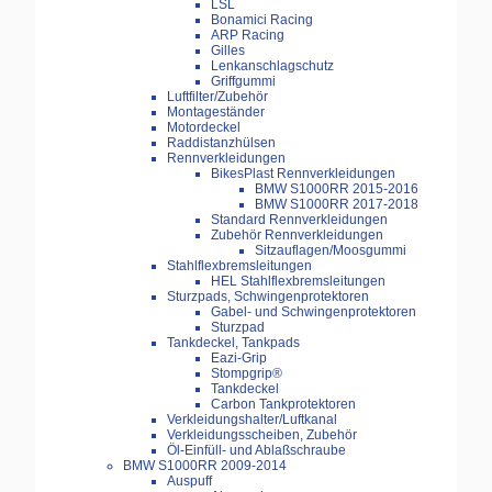
LSL
Bonamici Racing
ARP Racing
Gilles
Lenkanschlagschutz
Griffgummi
Luftfilter/Zubehör
Montageständer
Motordeckel
Raddistanzhülsen
Rennverkleidungen
BikesPlast Rennverkleidungen
BMW S1000RR 2015-2016
BMW S1000RR 2017-2018
Standard Rennverkleidungen
Zubehör Rennverkleidungen
Sitzauflagen/Moosgummi
Stahlflexbremsleitungen
HEL Stahlflexbremsleitungen
Sturzpads, Schwingenprotektoren
Gabel- und Schwingenprotektoren
Sturzpad
Tankdeckel, Tankpads
Eazi-Grip
Stompgrip®
Tankdeckel
Carbon Tankprotektoren
Verkleidungshalter/Luftkanal
Verkleidungsscheiben, Zubehör
Öl-Einfüll- und Ablaßschraube
BMW S1000RR 2009-2014
Auspuff