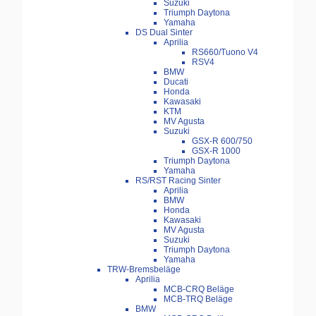
Suzuki
Triumph Daytona
Yamaha
DS Dual Sinter
Aprilia
RS660/Tuono V4
RSV4
BMW
Ducati
Honda
Kawasaki
KTM
MV Agusta
Suzuki
GSX-R 600/750
GSX-R 1000
Triumph Daytona
Yamaha
RS/RST Racing Sinter
Aprilia
BMW
Honda
Kawasaki
MV Agusta
Suzuki
Triumph Daytona
Yamaha
TRW-Bremsbeläge
Aprilia
MCB-CRQ Beläge
MCB-TRQ Beläge
BMW