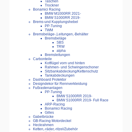
Taschen
Trockner
Bonamici Racing
BMW M1000RR 2021-
BMW S1000RR 2019-
Brems-und Kupplungshebel
PP-Tuning
TWM
Bremsbeläge-,Leitungen,-Behälter
Bremsbeläge
SBS
TRW
alpha
Bremsleitungen
Carbonteile
Kotflügel vorn und hinten
Rahmen- und Schwingenschoner
Sitzbankabdeckung/Kettenschutz
Tankabdeckungen
Dashboard Protektor
Designdekor für Rennverkleidung
Fußrastenanlagen
PP-Tuning
BMW S1000RR 2019-
BMW S1000RR 2019- Full Race
ARP-Racing
Bonamici Racing
Gilles
Gabelbrücke
GB-Racing Motordeckel
Heckrahmen
Ketten,-räder,-ritzel/Zubehör