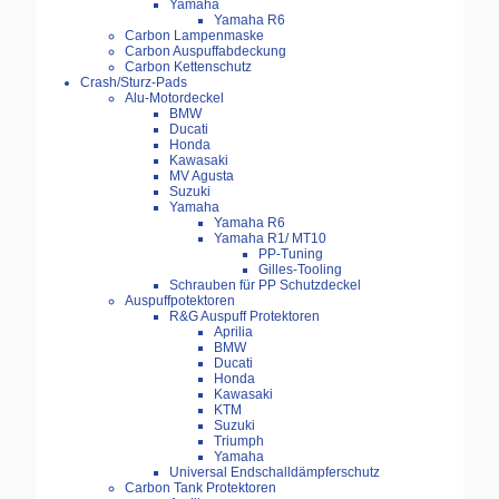
Yamaha
Yamaha R6
Carbon Lampenmaske
Carbon Auspuffabdeckung
Carbon Kettenschutz
Crash/Sturz-Pads
Alu-Motordeckel
BMW
Ducati
Honda
Kawasaki
MV Agusta
Suzuki
Yamaha
Yamaha R6
Yamaha R1/ MT10
PP-Tuning
Gilles-Tooling
Schrauben für PP Schutzdeckel
Auspuffpotektoren
R&G Auspuff Protektoren
Aprilia
BMW
Ducati
Honda
Kawasaki
KTM
Suzuki
Triumph
Yamaha
Universal Endschalldämpferschutz
Carbon Tank Protektoren