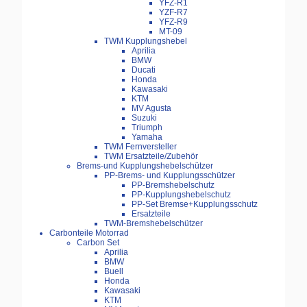
YFZ-R1
YZF-R7
YFZ-R9
MT-09
TWM Kupplungshebel
Aprilia
BMW
Ducati
Honda
Kawasaki
KTM
MV Agusta
Suzuki
Triumph
Yamaha
TWM Fernversteller
TWM Ersatzteile/Zubehör
Brems-und Kupplungshebelschützer
PP-Brems- und Kupplungsschützer
PP-Bremshebelschutz
PP-Kupplungshebelschutz
PP-Set Bremse+Kupplungsschutz
Ersatzteile
TWM-Bremshebelschützer
Carbonteile Motorrad
Carbon Set
Aprilia
BMW
Buell
Honda
Kawasaki
KTM