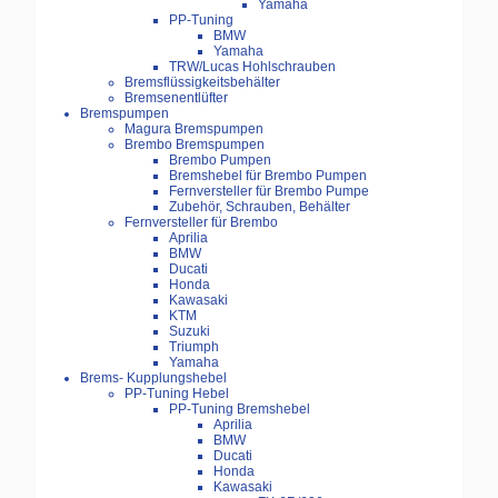
Yamaha
PP-Tuning
BMW
Yamaha
TRW/Lucas Hohlschrauben
Bremsflüssigkeitsbehälter
Bremsenentlüfter
Bremspumpen
Magura Bremspumpen
Brembo Bremspumpen
Brembo Pumpen
Bremshebel für Brembo Pumpen
Fernversteller für Brembo Pumpe
Zubehör, Schrauben, Behälter
Fernversteller für Brembo
Aprilia
BMW
Ducati
Honda
Kawasaki
KTM
Suzuki
Triumph
Yamaha
Brems- Kupplungshebel
PP-Tuning Hebel
PP-Tuning Bremshebel
Aprilia
BMW
Ducati
Honda
Kawasaki