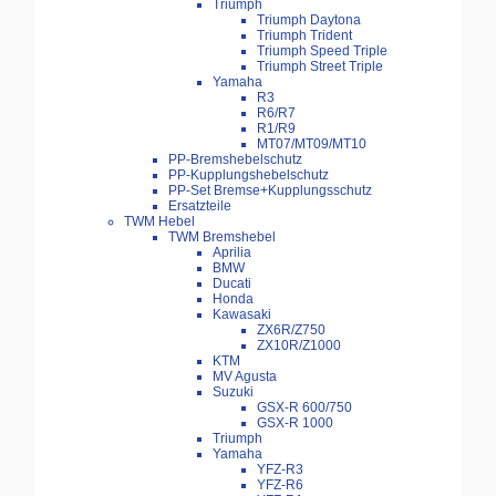
Triumph
Triumph Daytona
Triumph Trident
Triumph Speed Triple
Triumph Street Triple
Yamaha
R3
R6/R7
R1/R9
MT07/MT09/MT10
PP-Bremshebelschutz
PP-Kupplungshebelschutz
PP-Set Bremse+Kupplungsschutz
Ersatzteile
TWM Hebel
TWM Bremshebel
Aprilia
BMW
Ducati
Honda
Kawasaki
ZX6R/Z750
ZX10R/Z1000
KTM
MV Agusta
Suzuki
GSX-R 600/750
GSX-R 1000
Triumph
Yamaha
YFZ-R3
YFZ-R6