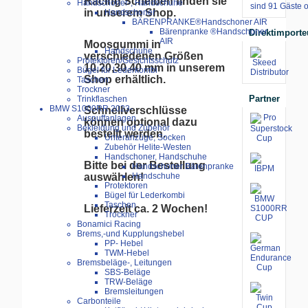
Racing Scheiben finden sie
Handschoner-, Handschuhe
sind 91 Gäste o
in unserem Shop.
Handschoner
BÄRENPRANKE®Handschoner AIR
Bärenpranke ®Handschoner
Direktimporte
AIR
Moosgummi in
Handschuhe
verschiedenen Größen
Protektoren/Gesichtsschutz
10,20,30,40 mm in unserem
Bügel für Lederkombi
Shop erhältlich.
Taschen
Trockner
Partner
Trinkflaschen
BMW S1000RR 2023-
Schnellverschlüsse
Auspuffanlagen
können optional dazu
Bekleidung und Zubehör
bestellt werden.
Unteranzüge, Socken
Zubehör Helite-Westen
Handschoner, Handschuhe
Bitte bei der Bestellung
Handschoner Bärenpranke
auswählen!
Handschuhe
Protektoren
Bügel für Lederkombi
Taschen
Lieferzeit ca. 2 Wochen!
Trockner
Bonamici Racing
Brems,-und Kupplungshebel
PP- Hebel
TWM-Hebel
Bremsbeläge-, Leitungen
SBS-Beläge
TRW-Beläge
Bremsleitungen
Carbonteile
Lieferzeit ca. 4 Wochen!