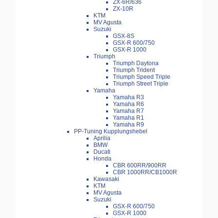
ZX-6R/636
ZX-10R
KTM
MV Agusta
Suzuki
GSX-8S
GSX-R 600/750
GSX-R 1000
Triumph
Triumph Daytona
Triumph Trident
Triumph Speed Triple
Triumph Street Triple
Yamaha
Yamaha R3
Yamaha R6
Yamaha R7
Yamaha R1
Yamaha R9
PP-Tuning Kupplungshebel
Aprilia
BMW
Ducati
Honda
CBR 600RR/900RR
CBR 1000RR/CB1000R
Kawasaki
KTM
MV Agusta
Suzuki
GSX-R 600/750
GSX-R 1000