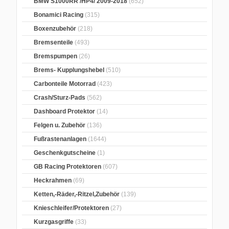
BMW S1000RR /HP4/ 2009-2018
(652)
Bonamici Racing
(315)
Boxenzubehör
(218)
Bremsenteile
(493)
Bremspumpen
(26)
Brems- Kupplungshebel
(510)
Carbonteile Motorrad
(423)
Crash/Sturz-Pads
(562)
Dashboard Protektor
(14)
Felgen u. Zubehör
(136)
Fußrastenanlagen
(1644)
Geschenkgutscheine
(1)
GB Racing Protektoren
(607)
Heckrahmen
(69)
Ketten,-Räder,-Ritzel,Zubehör
(139)
Knieschleifer/Protektoren
(27)
Kurzgasgriffe
(33)