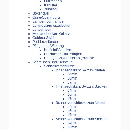
Füllkannen
Kanister
Zubehör
Boxentafel
Gurte/Spanngurte
Lampen/Stirnlampe
Luftdruckprüfer/Zubehör
Luftpumpen
Montagehocker-Rollsitz
Outdoor Stuhl
Paddockständer
Pflege und Wartung
Kraftstoff Additive
Putztücher, Halterungen
Reiniger Visier-,Ketten-,Bremse
Schrauben und Kleinteile
Schnellverschlüsse
Innensechskant SV zum Nieten
14mm
16mm
17mm
Innensechskant SV zum Stecken
14mm
16mm
17mm
Schnellverschlüsse zum Nieten
14mm
16mm
17mm
Schnellverschlüsse zum Stecken
14mm
16mm