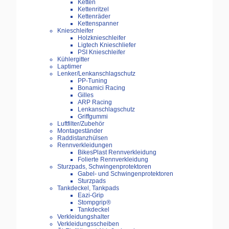
Ketten
Kettenritzel
Kettenräder
Kettenspanner
Knieschleifer
Holzknieschleifer
Ligtech Knieschliefer
PSI Knieschleifer
Kühlergitter
Laptimer
Lenker/Lenkanschlagschutz
PP-Tuning
Bonamici Racing
Gilles
ARP Racing
Lenkanschlagschutz
Griffgummi
Luftfilter/Zubehör
Montageständer
Raddistanzhülsen
Rennverkleidungen
BikesPlast Rennverkleidung
Folierte Rennverkleidung
Sturzpads, Schwingenprotektoren
Gabel- und Schwingenprotektoren
Sturzpads
Tankdeckel, Tankpads
Eazi-Grip
Stompgrip®
Tankdeckel
Verkleidungshalter
Verkleidungsscheiben