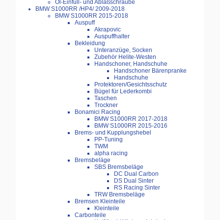
Öl-Einfüll- und Ablaßschraube
BMW S1000RR /HP4/ 2009-2018
BMW S1000RR 2015-2018
Auspuff
Akrapovic
Auspuffhalter
Bekleidung
Unteranzüge, Socken
Zubehör Helite-Westen
Handschoner, Handschuhe
Handschoner Bärenpranke
Handschuhe
Protektoren/Gesichtsschutz
Bügel für Lederkombi
Taschen
Trockner
Bonamici Racing
BMW S1000RR 2017-2018
BMW S1000RR 2015-2016
Brems- und Kupplungshebel
PP-Tuning
TWM
alpha racing
Bremsbeläge
SBS Bremsbeläge
DC Dual Carbon
DS Dual Sinter
RS Racing Sinter
TRW Bremsbeläge
Bremsen Kleinteile
Kleinteile
Carbonteile