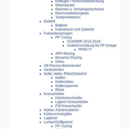
Kotflügel / Hinterradabdeckung
Motordeckel
Rahmen-u. Schwingenschoner
Rennverkleidungteile
Tankprotektoren
Elektrik
Batterie
Kabelbaum und Zubehör
Fußrastenanlagen
PP Tuning
S1000RR 2015-2018
Umkehrschaltung für PP Anlage
PP667.F
ARP-Racing
Bonamici Racing
Gilles
GB Racing Motordeckel
Heckrahmen
Kette,-räder,-Ritzel/Zubehör
Ketten
Kettenräder
Kettenspanner
Ritzel
Knieschleifer
Holzknieschleifer
Ligtech Knieschliefer
PSI Knieschleifer
Kühler, Kühlerzubehör
Kühlerschutzgitter
Laptimer
Lenker/Griffgummi
PP-Tuning