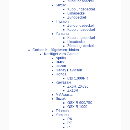
Zündungsdeckel
Suzuki
Kupplungsdeckel
Limadeckel
Zünddeckel
Triumph
Zündungsdeckel
Kupplungsdeckel
Yamaha
Kupplungsdeckel
Limadeckel
Zündungsdeckel
Carbon Kotflügel/vorn+hinten
Kotflügel vorn Carbon
Aprilia
BMW
Ducati
Harley Davidson
Honda
CBR1000RR
Kawasaki
ZX6R, ZX636
ZX10R
MV Agusta
Suzuki
GSX-R 600/750
GSX-R 1000
Triumph
Yamaha
R6
R7
R1