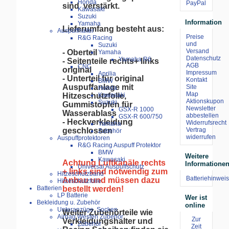
Honda
sind verstärkt.
Kawasaki
Suzuki
Information
Yamaha
Lieferumfang besteht aus:
Auspuffhalter
Preise
R&G Racing
und
Suzuki
Versand
- Oberteil
Yamaha
Datenschutz
Yamaha R6
- Seitenteile rechts+ links
AGB
CNC
original
Impressum
Aprilia
- Unterteil für original
Kontakt
BMW
Auspuffanlage mit
Site
Honda
Map
Kawasaki
Hitzeschutzfolie,
Aktionskupon
Suzuki
Gummistopfen für
Newsletter
GSX-R 1000
Wasserablass
abbestellen
GSX-R 600/750
- Heckverkleidung
Widerrufsrecht
Yamaha
Vertrag
geschlossen
Zubehör
widerrufen
Auspuffprotektoren
R&G Racing Auspuff Protektor
BMW
Weitere
Kawasaki
Achtung Luftkanäle rechts
Informatione
Universal Auspuffschutz
+ links sind notwendig zum
Hitzeschutzband
Batteriehinweis
Anbau und müssen dazu
Hitzeschutzfolie
bestellt werden!
Batterien
LP Batterie
Wer ist
Bekleidung u. Zubehör
online
Unteranzüge, Socken
Weiter Zubehörteile wie
Airbag Westen Zubehör
Zur
Verkleidungshalter und
Zubehör
Zeit