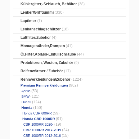
Kühlergitter,-Schlauch, Behälter
(38)
Lenker/Griffgummi
(330)
Laptimer
(7)
Lenkanschlagschützer
(18)
Luftfilter/Zubehör
(4)
Montageständer,Rampen
(41)
Öl,Filter,Ablass-Einfüllschraube
(44)
Protektoren, Westen, Zubehör
(9)
Reifenwärmer / Zubehör
(17)
Rennverkleidungen/Zubehör
(1224)
(962)
Premium Rennverkleidungen
(53)
Aprilia
(121)
BMW
(124)
Ducati
(150)
Honda
(59)
Honda CBR 600RR
(91)
Honda CBR 1000RR
(19)
CBR 1000RR 2020-
(24)
CBR 1000RR 2017-2019
(15)
CBR 1000RR 2012-2016