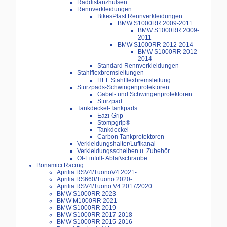
Raddistanzhülsen
Rennverkleidungen
BikesPlast Rennverkleidungen
BMW S1000RR 2009-2011
BMW S1000RR 2009-
2011
BMW S1000RR 2012-2014
BMW S1000RR 2012-
2014
Standard Rennverkleidungen
Stahlflexbremsleitungen
HEL Stahlflexbremsleitung
Sturzpads-Schwingenprotektoren
Gabel- und Schwingenprotektoren
Sturzpad
Tankdeckel-Tankpads
Eazi-Grip
Stompgrip®
Tankdeckel
Carbon Tankprotektoren
Verkleidungshalter/Luftkanal
Verkleidungsscheiben u. Zubehör
Öl-Einfüll- Ablaßschraube
Bonamici Racing
Aprilia RSV4/TuonoV4 2021-
Aprilia RS660/Tuono 2020-
Aprilia RSV4/Tuono V4 2017/2020
BMW S1000RR 2023-
BMW M1000RR 2021-
BMW S1000RR 2019-
BMW S1000RR 2017-2018
BMW S1000RR 2015-2016