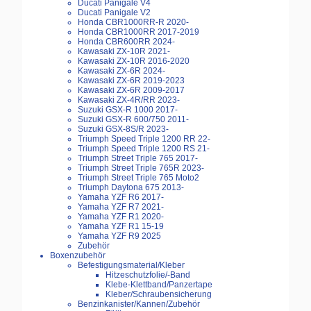
Ducati Panigale V4
Ducati Panigale V2
Honda CBR1000RR-R 2020-
Honda CBR1000RR 2017-2019
Honda CBR600RR 2024-
Kawasaki ZX-10R 2021-
Kawasaki ZX-10R 2016-2020
Kawasaki ZX-6R 2024-
Kawasaki ZX-6R 2019-2023
Kawasaki ZX-6R 2009-2017
Kawasaki ZX-4R/RR 2023-
Suzuki GSX-R 1000 2017-
Suzuki GSX-R 600/750 2011-
Suzuki GSX-8S/R 2023-
Triumph Speed Triple 1200 RR 22-
Triumph Speed Triple 1200 RS 21-
Triumph Street Triple 765 2017-
Triumph Street Triple 765R 2023-
Triumph Street Triple 765 Moto2
Triumph Daytona 675 2013-
Yamaha YZF R6 2017-
Yamaha YZF R7 2021-
Yamaha YZF R1 2020-
Yamaha YZF R1 15-19
Yamaha YZF R9 2025
Zubehör
Boxenzubehör
Befestigungsmaterial/Kleber
Hitzeschutzfolie/-Band
Klebe-Klettband/Panzertape
Kleber/Schraubensicherung
Benzinkanister/Kannen/Zubehör