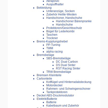
Akrapovic
Auspuffhalter
Bekleidung
Unteranzüge, Socken
Zubehör Helite-Westen
Handschoner, Handschuhe
Handschoner Bärenpranke
Handschuhe
Protektoren/Gesichtsschutz
Bügel für Lederkombi
Taschen
Trockner
Brems-Kupplungshebel
PP-Tuning
TWM
alpha racing
Bremsbeläge
SBS-Bremsbeläge
DC Dual Carbon
DS Dual Sinter
RST Racing Sinter
TRW Bremsbeläge
Bremsen Kleinteile
Carbonteile
Kotflügel und Hinterradabdeckung
Motordeckel
Rahmen- und Schwingenschoner
Tankprotektoren
Deckel ABS-Druckmodulator
Elektrik/Batterie
Batterie
Kabelbaum und Zubehör