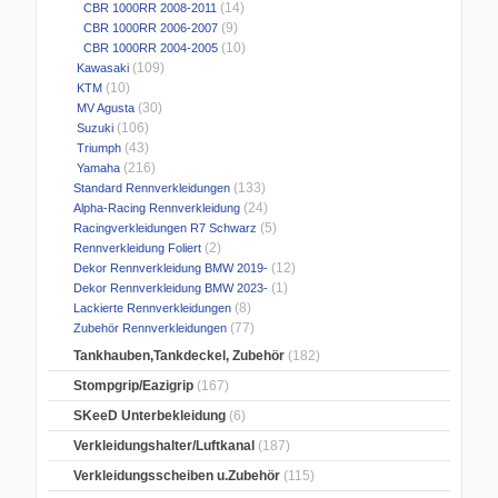
(14)
CBR 1000RR 2008-2011
(9)
CBR 1000RR 2006-2007
(10)
CBR 1000RR 2004-2005
(109)
Kawasaki
(10)
KTM
(30)
MV Agusta
(106)
Suzuki
(43)
Triumph
(216)
Yamaha
(133)
Standard Rennverkleidungen
(24)
Alpha-Racing Rennverkleidung
(5)
Racingverkleidungen R7 Schwarz
(2)
Rennverkleidung Foliert
(12)
Dekor Rennverkleidung BMW 2019-
(1)
Dekor Rennverkleidung BMW 2023-
(8)
Lackierte Rennverkleidungen
(77)
Zubehör Rennverkleidungen
Tankhauben,Tankdeckel, Zubehör
(182)
Stompgrip/Eazigrip
(167)
SKeeD Unterbekleidung
(6)
Verkleidungshalter/Luftkanal
(187)
Verkleidungsscheiben u.Zubehör
(115)