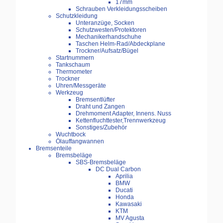
17mm
Schrauben Verkleidungsscheiben
Schutzkleidung
Unteranzüge, Socken
Schutzwesten/Protektoren
Mechanikerhandschuhe
Taschen Helm-Rad/Abdeckplane
Trockner/Aufsatz/Bügel
Startnummern
Tankschaum
Thermometer
Trockner
Uhren/Messgeräte
Werkzeug
Bremsentlüfter
Draht und Zangen
Drehmoment Adapter, Innens. Nuss
Kettenfluchttester,Trennwerkzeug
Sonstiges/Zubehör
Wuchtbock
Ölauffangwannen
Bremsenteile
Bremsbeläge
SBS-Bremsbeläge
DC Dual Carbon
Aprilia
BMW
Ducati
Honda
Kawasaki
KTM
MV Agusta