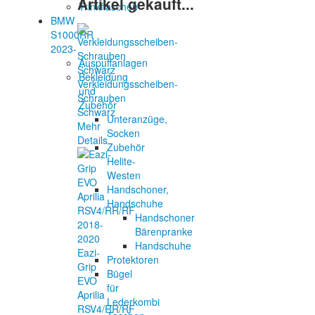
Artikel gekauft...
Trinkflaschen
BMW
S1000RR
2023-
Auspuffanlagen
Bekleidung
Verkleidungsscheiben-
und
Schrauben
Zubehör
Schwarz
Unteranzüge,
Mehr
Socken
Details
Zubehör
Helite-
Westen
Handschoner,
Handschuhe
Handschoner
Bärenpranke
Handschuhe
Eazi-
Protektoren
Grip
Bügel
EVO
für
Aprilia
Lederkombi
RSV4/RR/RF