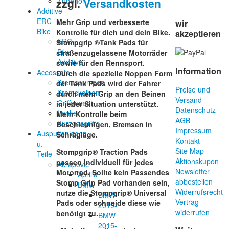
zzgl.
Versandkosten
Zubehör
Additive-
ERC-
Mehr Grip und verbesserte
wir
Bike
Kontrolle für dich und dein Bike.
akzeptieren
ERC-
Stompgrip ®Tank Pads für
Bike
straßenzugelassene Motorräder
Additive
sowie für den Rennsport.
Information
Accossato
Durch die spezielle Noppen Form
Bremspumpen
der Tank Pads wird der Fahrer
Preise und
Bremskolben
durch mehr Grip an den Beinen
Versand
Griffgummi
in jeder Situation unterstützt.
Datenschutz
Lenker
Mehr Kontrolle beim
AGB
Kurzgasgriffe
Beschleunigen, Bremsen in
Impressum
Auspuffanlagen
Schräglage.
Kontakt
u.
Site Map
Stompgrip® Traction Pads
Teile
Aktionskupon
passen individuell für jedes
Akrapovic
Newsletter
Motorrad. Sollte kein Passendes
Aprilia
abbestellen
Stomp Grip Pad vorhanden sein,
BMW
Widerrufsrecht
nutze die Stompgrip® Universal
BMW
Vertrag
Pads oder schneide diese wie
2019-
widerrufen
benötigt zu.
BMW
2015-