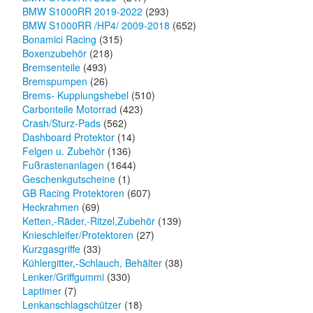
BMW S1000RR 2019-2022
(293)
BMW S1000RR /HP4/ 2009-2018
(652)
Bonamici Racing
(315)
Boxenzubehör
(218)
Bremsenteile
(493)
Bremspumpen
(26)
Brems- Kupplungshebel
(510)
Carbonteile Motorrad
(423)
Crash/Sturz-Pads
(562)
Dashboard Protektor
(14)
Felgen u. Zubehör
(136)
Fußrastenanlagen
(1644)
Geschenkgutscheine
(1)
GB Racing Protektoren
(607)
Heckrahmen
(69)
Ketten,-Räder,-Ritzel,Zubehör
(139)
Knieschleifer/Protektoren
(27)
Kurzgasgriffe
(33)
Kühlergitter,-Schlauch, Behälter
(38)
Lenker/Griffgummi
(330)
Laptimer
(7)
Lenkanschlagschützer
(18)