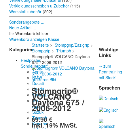
Verkleidungshalter/Luftkanal
(187)
Verkleidungsscheiben u.Zubehör
(115)
Werkstattzubehör
(202)
Sonderangebote ...
Neue Artikel ...
Ihr Warenkorb ist leer
Warenkorb anzeigen
Kasse
Startseite
>
Stompgrip/Eazigrip
>
Kategorien
Wichtige
Stompgrip
>
Triumph
>
Links
Stompgrip® VOLCANO Daytona
Restposten-
675 / 2006-2012
Sonderverkauf
⇒ zum
Aprilia
Renntraining
BMW
mit Stecki
größeres Bild
Ducati
Sprachen
Stompgrip®
Honda
VOLCANO
Kawasaki
Daytona 675 /
MV
2006-2012
Agusta
Suzuki
69.90 €
Triumph
inkl. 19% MwSt.
Yamaha