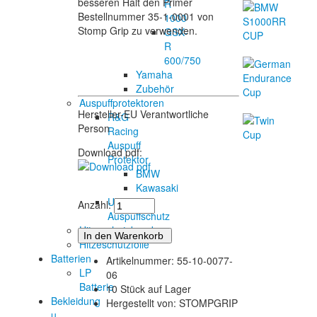
besseren Halt den Primer
R
Bestellnummer 35-1-0001 von
1000
Stomp Grip zu verwenden.
GSX-
R
600/750
Yamaha
Zubehör
Auspuffprotektoren
Hersteller-EU Verantwortliche
R&G
Person
Racing
Auspuff
Download pdf:
Protektor
BMW
Kawasaki
Universal
Anzahl:
Auspuffschutz
Hitzeschutzband
Hitzeschutzfolie
Batterien
Artikelnummer: 55-10-0077-
LP
06
Batterie
10 Stück auf Lager
Bekleidung
Hergestellt von: STOMPGRIP
u.