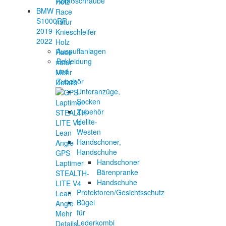
Ablaßschraube
BMW
S1000RR
2019-
Knieschleifer
2022
Holz
Auspuffanlagen
Race
Bekleidung
natur
und
Mehr
Zubehör
Details
Unteranzüge,
Socken
Zubehör
Helite-
Westen
Handschoner,
Handschuhe
GPS
Handschoner
Laptimer
Bärenpranke
STEALTH-
Handschuhe
LITE V4
Protektoren/Gesichtsschutz
Lean
Bügel
Angle
für
Mehr
Lederkombi
Details