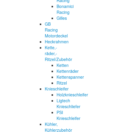
Racing
Bonamici
Racing
Gilles
GB
Racing
Motordeckel
Heckrahmen
Kette,-
räder,-
Ritzel/Zubehör
Ketten
Kettenräder
Kettenspanner
Ritzel
Knieschleifer
Holzknieschleifer
Ligtech
Knieschliefer
PSI
Knieschleifer
Kühler,
Kühlerzubehör