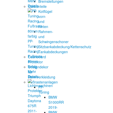
Mehr
Bremsleitungen
Details
Carbonteile
Kotflügel
vorn
und
hinten
Rahmen-
und
PP-
Schwingenschoner
Tuning
Sitzbankabdeckung/Kettenschutz
Racing
Tankabdeckungen
Fußraste
Dashboard
80mm
Protektor
farbig
Designdekor
Mehr
für
Details
Rennverkleidung
Fußrastenanlagen
PP-
Tuning
BMW
S1000RR
2019-
BMW