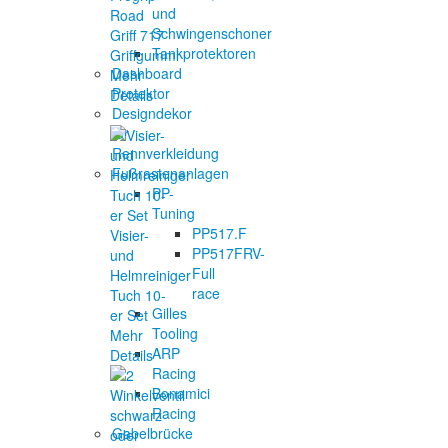
und
Road
Schwingenschoner
Griff 717
Tankprotektoren
Griffgummi
Dashboard
Mehr
Protektor
Details
Designdekor
für
Rennverkleidung
Fußrastenanlagen
PP-
Tuning
PP517.F
Visier-
PP517FRV-
und
Full
Helmreiniger
race
Tuch 10-
Gilles
er Set
Tooling
Mehr
ARP
Details
Racing
Bonamici
Racing
Gabelbrücke