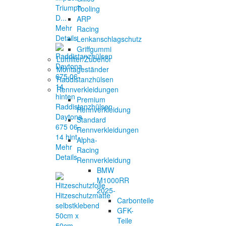
Triumph
Tooling
D...
ARP
Mehr
Racing
Details
Lenkanschlagschutz
Griffgummi
Luftfilter/Zubehör
Montageständer
Raddistanzhülsen
Rennverkleidungen
Premium
Raddistanzhülsen
Rennverkleidung
Daytona
Standard
675 06-
Rennverkleidungen
14 hint...
Alpha-
Mehr
Racing
Details
Rennverkleidung
BMW
M1000RR
2025-
Carbonteile
GFK-
Teile