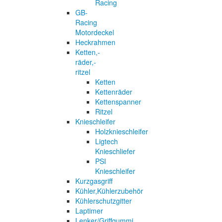
Racing
GB-
Racing
Motordeckel
Heckrahmen
Ketten,-
räder,-
ritzel
Ketten
Kettenräder
Kettenspanner
Ritzel
Knieschleifer
Holzknieschleifer
Ligtech
Knieschliefer
PSI
Knieschleifer
Kurzgasgriff
Kühler,Kühlerzubehör
Kühlerschutzgitter
Laptimer
Lenker/Griffgummi