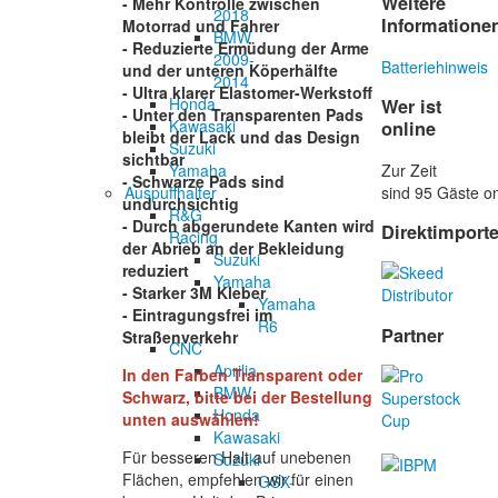
Weitere
- Mehr Kontrolle zwischen
2018
Informatione
Motorrad und Fahrer
BMW
- Reduzierte Ermüdung der Arme
2009-
Batteriehinweis
und der unteren Köperhälfte
2014
- Ultra klarer Elastomer-Werkstoff
Honda
Wer ist
- Unter den Transparenten Pads
Kawasaki
online
bleibt der Lack und das Design
Suzuki
sichtbar
Zur Zeit
Yamaha
- Schwarze Pads sind
sind 95 Gäste on
Auspuffhalter
undurchsichtig
R&G
- Durch abgerundete Kanten wird
Direktimport
Racing
der Abrieb an der Bekleidung
Suzuki
reduziert
Yamaha
- Starker 3M Kleber
Yamaha
- Eintragungsfrei im
R6
Partner
Straßenverkehr
CNC
Aprilia
In den Farben Transparent oder
BMW
Schwarz, bitte bei der Bestellung
Honda
unten auswählen!
Kawasaki
Für besseren Halt auf unebenen
Suzuki
Flächen, empfehlen wir für einen
GSX-