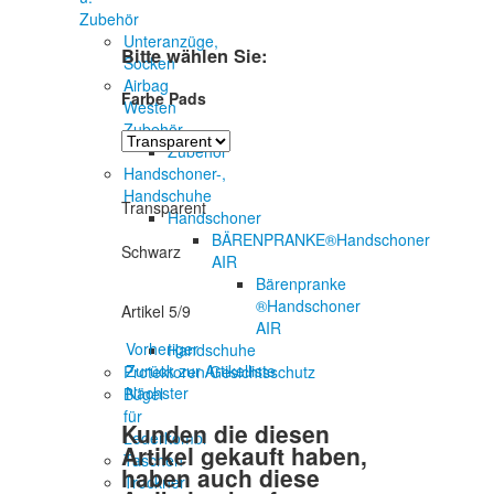
Zubehör
Unteranzüge,
Bitte wählen Sie:
Socken
Airbag
Farbe Pads
Westen
Zubehör
Zubehör
Handschoner-,
Handschuhe
Transparent
Handschoner
BÄRENPRANKE®Handschoner
Schwarz
AIR
Bärenpranke
®Handschoner
Artikel 5/9
AIR
Vorheriger
Handschuhe
Zurück zur Artikelliste
Protektoren/Gesichtsschutz
Nächster
Bügel
für
Kunden die diesen
Lederkombi
Artikel gekauft haben,
Taschen
haben auch diese
Trockner