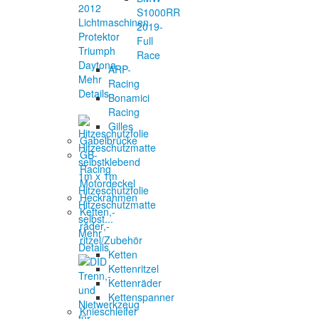
S1000RR
Lichtmaschinen
2019-
Protektor
Full
Triumph
Race
Daytona...
ARP-
Mehr
Racing
Details
Bonamici
Racing
Gilles
Gabelbrücke
GB-
Racing
Motordeckel
Hitzeschutzfolie
Heckrahmen
Hitzeschutzmatte
Ketten,-
selbst...
räder,-
Mehr
ritzel/Zubehör
Details
Ketten
Kettenritzel
Kettenräder
Kettenspanner
Knieschleifer