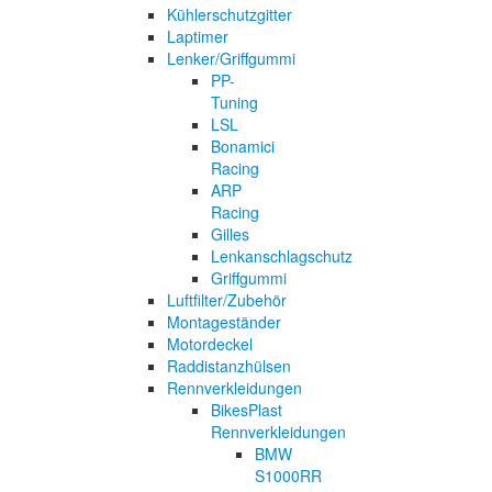
Kühlerschutzgitter
Laptimer
Lenker/Griffgummi
PP-
Tuning
LSL
Bonamici
Racing
ARP
Racing
Gilles
Lenkanschlagschutz
Griffgummi
Luftfilter/Zubehör
Montageständer
Motordeckel
Raddistanzhülsen
Rennverkleidungen
BikesPlast
Rennverkleidungen
BMW
S1000RR