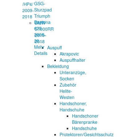
GSG-
/HP4/
Sturzpad
2009-
Triumph
2018
Daytona
BMW
675
S1000RR
2006-
2015-
20...
2018
Mehr
Auspuff
Details
Akrapovic
Auspuffhalter
Bekleidung
Unteranzüge,
Socken
Zubehör
Helite-
Westen
Handschoner,
Handschuhe
Handschoner
Bärenpranke
Handschuhe
Protektoren/Gesichtsschutz