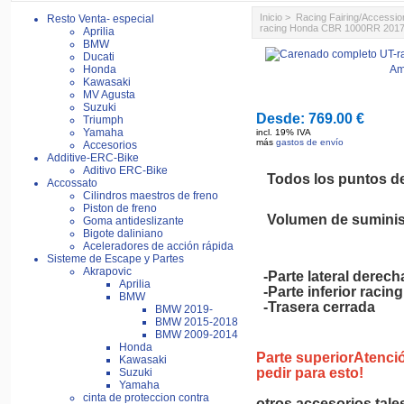
Inicio
>
Racing Fairing/Accessio
Resto Venta- especial
racing Honda CBR 1000RR 201
Aprilia
BMW
Ducati
Honda
Am
Kawasaki
MV Agusta
Suzuki
Desde:
769.00 €
Triumph
Yamaha
incl. 19% IVA
más
gastos de envío
Accesorios
Additive-ERC-Bike
Aditivo ERC-Bike
Todos los puntos de
Accossato
Cilindros maestros de freno
Piston de freno
Volumen de suminis
Goma antideslizante
Bigote daliniano
Aceleradores de acción rápida
Sisteme de Escape y Partes
Akrapovic
-Parte lateral derech
Aprilia
-Parte inferior raci
BMW
-Trasera cerrada
BMW 2019-
BMW 2015-2018
BMW 2009-2014
Honda
Parte superiorAtenció
Kawasaki
pedir para esto!
Suzuki
Yamaha
cinta de proteccion contra
otros accesorios tal