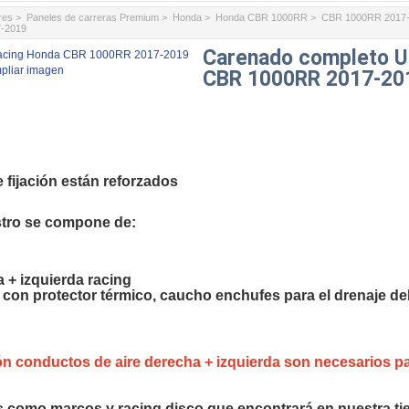
res
>
Paneles de carreras Premium
>
Honda
>
Honda CBR 1000RR
>
CBR 1000RR 2017
7-2019
Carenado completo U
pliar imagen
CBR 1000RR 2017-20
 fijación están reforzados
tro se compone de:
a + izquierda racing
ng con protector térmico, caucho enchufes para el drenaje de
n conductos de aire derecha + izquierda son necesarios par
es como marcos y racing disco que encontrará en nuestra ti