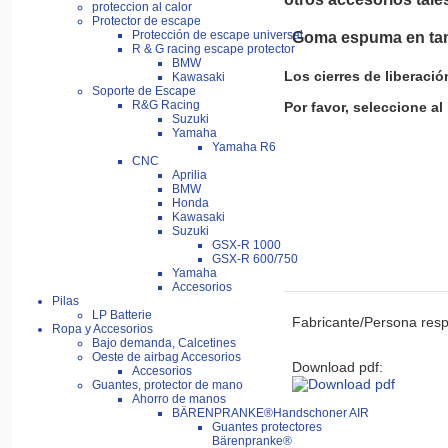
proteccion al calor
Protector de escape
Protección de escape universal
Goma espuma en tama
R & G racing escape protector
BMW
Los cierres de liberaci
Kawasaki
Soporte de Escape
R&G Racing
Por favor, seleccione al 
Suzuki
Yamaha
Yamaha R6
CNC
Aprilia
BMW
Plazo de entrega apr
Honda
Kawasaki
Suzuki
GSX-R 1000
GSX-R 600/750
Yamaha
Accesorios
Pilas
LP Batterie
Fabricante/Persona resp
Ropa y Accesorios
Bajo demanda, Calcetines
Oeste de airbag Accesorios
Download pdf:
Accesorios
Guantes, protector de mano
Ahorro de manos
BÄRENPRANKE®Handschoner AIR
Guantes protectores
Bärenpranke®