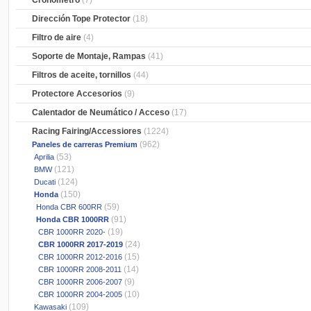
Cronometro
(7)
Dirección Tope Protector
(18)
Filtro de aire
(4)
Soporte de Montaje, Rampas
(41)
Filtros de aceite, tornillos
(44)
Protectore Accesorios
(9)
Calentador de Neumático / Acceso
(17)
Racing Fairing/Accessiores
(1224)
(962)
Paneles de carreras Premium
(53)
Aprilia
(121)
BMW
(124)
Ducati
(150)
Honda
(59)
Honda CBR 600RR
(91)
Honda CBR 1000RR
(19)
CBR 1000RR 2020-
(24)
CBR 1000RR 2017-2019
(15)
CBR 1000RR 2012-2016
(14)
CBR 1000RR 2008-2011
(9)
CBR 1000RR 2006-2007
(10)
CBR 1000RR 2004-2005
(109)
Kawasaki