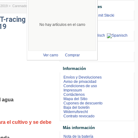
-2019
> Carenado completo UT-
Enlaces Importantes
⇒ zum Renntraining mit Stecki
T-racing Honda
19
No hay artículos en el carro
Idiomas
aceptamos
Ver carro
Comprar
Información
Envíos y Devoluciones
Aviso de privacidad
Condiciones de uso
Impressum
Contáctenos
Mapa del Sitio
l agua
Cupones de descuento
Baja del boletín
Widerrufsrecht
Contrato revocado
a el cultivo y se debe
Más información
Nota de la batería
enda