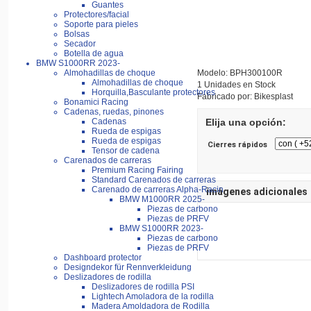
Guantes
Protectores/facial
Soporte para pieles
Bolsas
Secador
Botella de agua
BMW S1000RR 2023-
Modelo: BPH300100R
Almohadillas de choque
Almohadillas de choque
1 Unidades en Stock
Horquilla,Basculante protectores
Fabricado por: Bikesplast
Bonamici Racing
Cadenas, ruedas, pinones
Cadenas
Elija una opción:
Rueda de espigas
Rueda de espigas
Cierres rápidos
Tensor de cadena
Carenados de carreras
Premium Racing Fairing
Standard Carenados de carreras
Carenado de carreras Alpha-Racin
imágenes adicionales
BMW M1000RR 2025-
Piezas de carbono
Piezas de PRFV
BMW S1000RR 2023-
Piezas de carbono
Piezas de PRFV
Dashboard protector
Designdekor für Rennverkleidung
Deslizadores de rodilla
Deslizadores de rodilla PSI
Lightech Amoladora de la rodilla
Madera Amoldadora de Rodilla