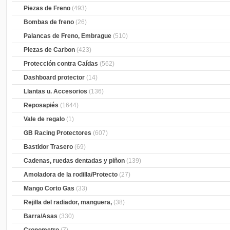
Piezas de Freno
(493)
Bombas de freno
(26)
Palancas de Freno, Embrague
(510)
Piezas de Carbon
(423)
Protección contra Caídas
(562)
Dashboard protector
(14)
Llantas u. Accesorios
(136)
Reposapiés
(1644)
Vale de regalo
(1)
GB Racing Protectores
(607)
Bastidor Trasero
(69)
Cadenas, ruedas dentadas y piñon
(139)
Amoladora de la rodilla/Protecto
(27)
Mango Corto Gas
(33)
Rejilla del radiador, manguera,
(38)
Barra/Asas
(330)