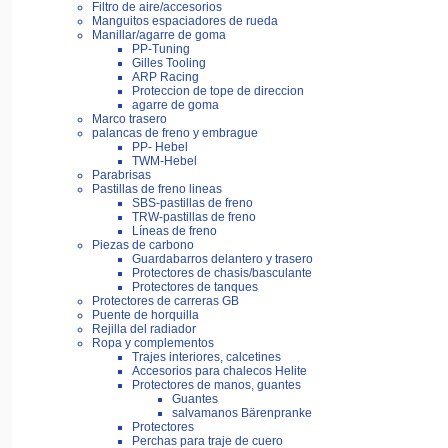
Filtro de aire/accesorios
Manguitos espaciadores de rueda
Manillar/agarre de goma
PP-Tuning
Gilles Tooling
ARP Racing
Proteccion de tope de direccion
agarre de goma
Marco trasero
palancas de freno y embrague
PP- Hebel
TWM-Hebel
Parabrisas
Pastillas de freno lineas
SBS-pastillas de freno
TRW-pastillas de freno
Líneas de freno
Piezas de carbono
Guardabarros delantero y trasero
Protectores de chasis/basculante
Protectores de tanques
Protectores de carreras GB
Puente de horquilla
Rejilla del radiador
Ropa y complementos
Trajes interiores, calcetines
Accesorios para chalecos Helite
Protectores de manos, guantes
Guantes
salvamanos Bärenpranke
Protectores
Perchas para traje de cuero