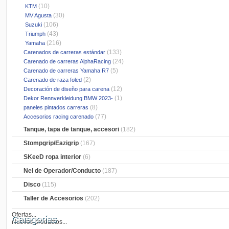
(10)
KTM
(30)
MV Agusta
(106)
Suzuki
(43)
Triumph
(216)
Yamaha
(133)
Carenados de carreras estándar
(24)
Carenado de carreras AlphaRacing
(5)
Carenado de carreras Yamaha R7
(2)
Carenado de raza foled
(12)
Decoración de diseño para carena
(1)
Dekor Rennverkleidung BMW 2023-
(8)
paneles pintados carreras
(77)
Accesorios racing carenado
Tanque, tapa de tanque, accesori
(182)
Stompgrip/Eazigrip
(167)
SKeeD ropa interior
(6)
Nel de Operador/Conducto
(187)
Disco
(115)
Taller de Accesorios
(202)
Ofertas...
Categorías
Nuevos productos...