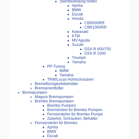
Stahlflexleitung hinten
Aprilia
BMW
Ducati
Honda
CBR600RR
CBR1000RR
Kawasaki
KTM
MV Agusta
Suzuki
GSX-R 600/750
GSX-R 1000
Triumph
Yamaha
PP-Tuning
BMW
Yamaha
TRW/Lucas Hohlschrauben
Bremsflüssigkeitsbehälter
Bremsenentlüfter
Bremspumpen
Magura Bremspumpen
Brembo Bremspumpen
Brembo Pumpen
Bremshebel für Brembo Pumpen
Fernversteller für Brembo Pumpe
Zubehör, Schrauben, Behälter
Fernversteller für Brembo
Aprilia
BMW
Ducati