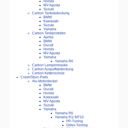
Honda
MV Agusta
Suzuki
Carbon Tankabdeckung
BMW
Kawasaki
Suzuki
Yamaha
Carbon Tankprotektor
Aprilia
BMW
Ducati
Honda
MV Agusta
Yamaha
Yamaha R6
Carbon Lampenmaske
Carbon Auspuffabdeckung
Carbon Kettenschutz
Crash/Sturz-Pads
Alu-Motordeckel
BMW
Ducati
Honda
Kawasaki
MV Agusta
Suzuki
Yamaha
Yamaha R6
Yamaha R1/ MT10
PP-Tuning
Gilles-Tooling