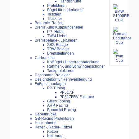
Handschuhe
Protektoren
Bügel für Lederkombi
Taschen
Trockner
Bonamici Racing
Brems,-und Kupplungshebel
PP- Hebel
TWM-Hebel
Bremsbeläge-, Leitungen
SBS-Beläge
TRW-Beläge
Bremsleitungen
Carbonteile
Kotflügel / Hinterradabdeckung
Rahmen-, und Schwingenschoner
Tankprotektoren
Dashboard Protektor
Designdekor für Rennverkleidung
Fußrastenanlagen
PP-Tuning
PP517.F
PP517FRV-Full race
Gilles Tooling
ARP Racing
Bonamici Racing
Gabelbrücke
GB-Racing Protektoren
Heckrahmen
Ketten-, Räder-, Ritzel
Ketten
Kettenrad