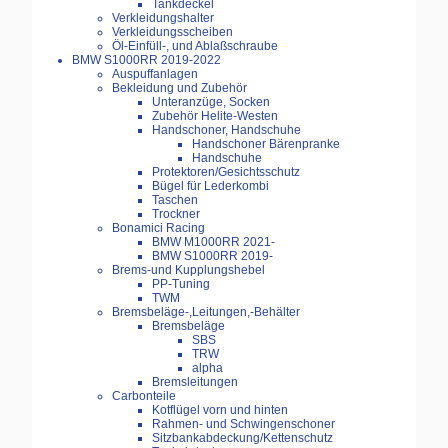
Tankdeckel
Verkleidungshalter
Verkleidungsscheiben
Öl-Einfüll-, und Ablaßschraube
BMW S1000RR 2019-2022
Auspuffanlagen
Bekleidung und Zubehör
Unteranzüge, Socken
Zubehör Helite-Westen
Handschoner, Handschuhe
Handschoner Bärenpranke
Handschuhe
Protektoren/Gesichtsschutz
Bügel für Lederkombi
Taschen
Trockner
Bonamici Racing
BMW M1000RR 2021-
BMW S1000RR 2019-
Brems-und Kupplungshebel
PP-Tuning
TWM
Bremsbeläge-,Leitungen,-Behälter
Bremsbeläge
SBS
TRW
alpha
Bremsleitungen
Carbonteile
Kotflügel vorn und hinten
Rahmen- und Schwingenschoner
Sitzbankabdeckung/Kettenschutz