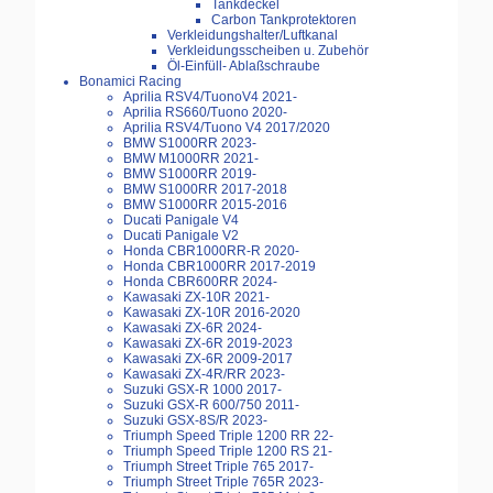
Tankdeckel
Carbon Tankprotektoren
Verkleidungshalter/Luftkanal
Verkleidungsscheiben u. Zubehör
Öl-Einfüll- Ablaßschraube
Bonamici Racing
Aprilia RSV4/TuonoV4 2021-
Aprilia RS660/Tuono 2020-
Aprilia RSV4/Tuono V4 2017/2020
BMW S1000RR 2023-
BMW M1000RR 2021-
BMW S1000RR 2019-
BMW S1000RR 2017-2018
BMW S1000RR 2015-2016
Ducati Panigale V4
Ducati Panigale V2
Honda CBR1000RR-R 2020-
Honda CBR1000RR 2017-2019
Honda CBR600RR 2024-
Kawasaki ZX-10R 2021-
Kawasaki ZX-10R 2016-2020
Kawasaki ZX-6R 2024-
Kawasaki ZX-6R 2019-2023
Kawasaki ZX-6R 2009-2017
Kawasaki ZX-4R/RR 2023-
Suzuki GSX-R 1000 2017-
Suzuki GSX-R 600/750 2011-
Suzuki GSX-8S/R 2023-
Triumph Speed Triple 1200 RR 22-
Triumph Speed Triple 1200 RS 21-
Triumph Street Triple 765 2017-
Triumph Street Triple 765R 2023-