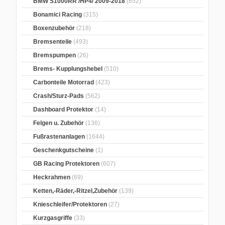
BMW S1000RR /HP4/ 2009-2018
(652)
Bonamici Racing
(315)
Boxenzubehör
(218)
Bremsenteile
(493)
Bremspumpen
(26)
Brems- Kupplungshebel
(510)
Carbonteile Motorrad
(423)
Crash/Sturz-Pads
(562)
Dashboard Protektor
(14)
Felgen u. Zubehör
(136)
Fußrastenanlagen
(1644)
Geschenkgutscheine
(1)
GB Racing Protektoren
(607)
Heckrahmen
(69)
Ketten,-Räder,-Ritzel,Zubehör
(139)
Knieschleifer/Protektoren
(27)
Kurzgasgriffe
(33)