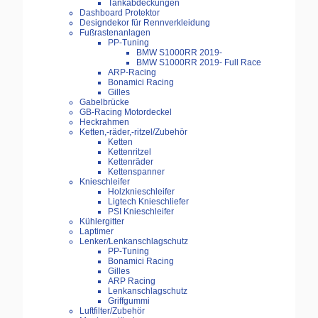
Tankabdeckungen
Dashboard Protektor
Designdekor für Rennverkleidung
Fußrastenanlagen
PP-Tuning
BMW S1000RR 2019-
BMW S1000RR 2019- Full Race
ARP-Racing
Bonamici Racing
Gilles
Gabelbrücke
GB-Racing Motordeckel
Heckrahmen
Ketten,-räder,-ritzel/Zubehör
Ketten
Kettenritzel
Kettenräder
Kettenspanner
Knieschleifer
Holzknieschleifer
Ligtech Knieschliefer
PSI Knieschleifer
Kühlergitter
Laptimer
Lenker/Lenkanschlagschutz
PP-Tuning
Bonamici Racing
Gilles
ARP Racing
Lenkanschlagschutz
Griffgummi
Luftfilter/Zubehör