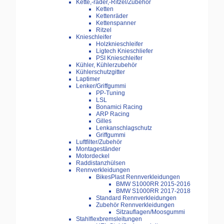
Kette,-räder,-Ritzel/Zubehör
Ketten
Kettenräder
Kettenspanner
Ritzel
Knieschleifer
Holzknieschleifer
Ligtech Knieschliefer
PSI Knieschleifer
Kühler, Kühlerzubehör
Kühlerschutzgitter
Laptimer
Lenker/Griffgummi
PP-Tuning
LSL
Bonamici Racing
ARP Racing
Gilles
Lenkanschlagschutz
Griffgummi
Luftfilter/Zubehör
Montageständer
Motordeckel
Raddistanzhülsen
Rennverkleidungen
BikesPlast Rennverkleidungen
BMW S1000RR 2015-2016
BMW S1000RR 2017-2018
Standard Rennverkleidungen
Zubehör Rennverkleidungen
Sitzauflagen/Moosgummi
Stahlflexbremsleitungen