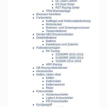
DC Dual Carbon
DS Dual Sinter
RST Racing Sinter
TRW Bremsbeläge
Bremsen Kleinteile
Carbonteile
Kotflügel und Hinterradabdeckung
Motordeckel
Rahmen- und Schwingenschoner
Tankprotektoren
Deckel ABS-Druckmodulator
Elektrik/Batterie
Batterie
Kabelbaum und Zubehör
Fußrastenanlagen
PP-Tuning
S1000RR 2015-2018
S1000RR 2009-2014
S1000R 2014-2016
ARP-Racing
GB-Racing Motordeckel
Heckrahmen
Ketten,-räder,-ritzel
Ketten
Kettenräder
Kettenspanner
Ritzel
Knieschleifer
Holzknieschleifer
Ligtech Knieschliefer
PSI Knieschleifer
Kurzgasgriff