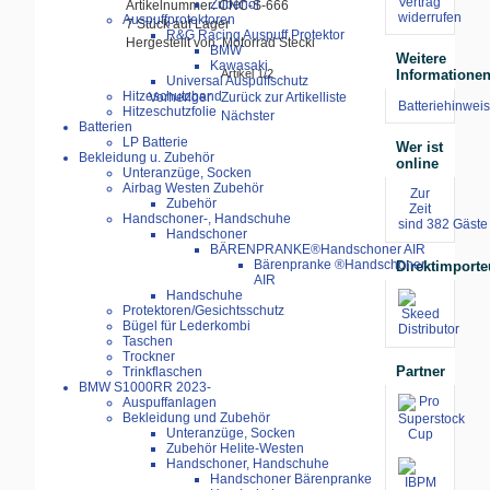
Vertrag
Zubehör
Artikelnummer: CNC-S-666
widerrufen
Auspuffprotektoren
7 Stück auf Lager
R&G Racing Auspuff Protektor
Hergestellt von: Motorrad Stecki
BMW
Weitere
Kawasaki
Artikel 1/2
Informatione
Universal Auspuffschutz
Hitzeschutzband
Vorheriger
Zurück zur Artikelliste
Batteriehinweis
Hitzeschutzfolie
Nächster
Batterien
LP Batterie
Wer ist
Bekleidung u. Zubehör
online
Unteranzüge, Socken
Airbag Westen Zubehör
Zur
Zubehör
Zeit
Handschoner-, Handschuhe
sind 382 Gäste 
Handschoner
BÄRENPRANKE®Handschoner AIR
Bärenpranke ®Handschoner
Direktimporte
AIR
Handschuhe
Protektoren/Gesichtsschutz
Bügel für Lederkombi
Taschen
Trockner
Partner
Trinkflaschen
BMW S1000RR 2023-
Auspuffanlagen
Bekleidung und Zubehör
Unteranzüge, Socken
Zubehör Helite-Westen
Handschoner, Handschuhe
Handschoner Bärenpranke