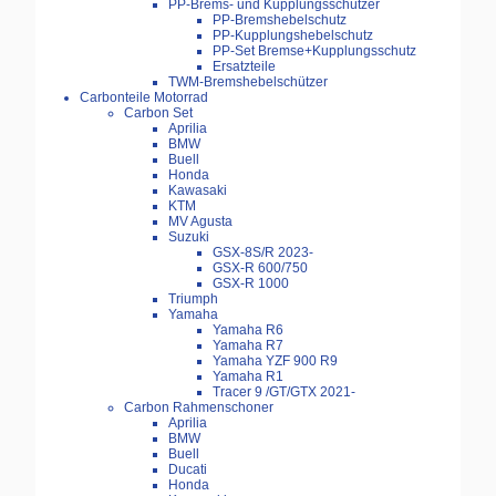
PP-Brems- und Kupplungsschützer
PP-Bremshebelschutz
PP-Kupplungshebelschutz
PP-Set Bremse+Kupplungsschutz
Ersatzteile
TWM-Bremshebelschützer
Carbonteile Motorrad
Carbon Set
Aprilia
BMW
Buell
Honda
Kawasaki
KTM
MV Agusta
Suzuki
GSX-8S/R 2023-
GSX-R 600/750
GSX-R 1000
Triumph
Yamaha
Yamaha R6
Yamaha R7
Yamaha YZF 900 R9
Yamaha R1
Tracer 9 /GT/GTX 2021-
Carbon Rahmenschoner
Aprilia
BMW
Buell
Ducati
Honda