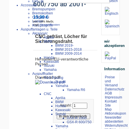
ERC-Bike Additive
600/750 ab 2001-
Accossato
Bremspumpen
Bremskolben
15.99 €
Griffgummi
Lenker
inkl. 19% MwSt.
zzgl.
Versandkosten
Kurzgasgriffe
Auspuffanlagen u. Teile
Akrapovic
CNC gefräst, Löcher für
Aprilia
Sicherungsdraht.
wir
BMW
akzeptieren
BMW 2019-
BMW 2015-2018
BMW 2009-2014
Honda
Hersteller/EU-verantwortliche
Kawasaki
Person
Suzuki
Information
Yamaha
Auspuffhalter
Download pdf:
Preise
R&G Racing
und
Suzuki
Versand
Yamaha
Datenschutz
Yamaha R6
AGB
CNC
Impressum
Aprilia
Kontakt
BMW
Site
Anzahl:
Honda
Map
Kawasaki
Aktionskupon
Suzuki
Newsletter
GSX-R 1000
abbestellen
GSX-R 600/750
Widerrufsrecht
Yamaha