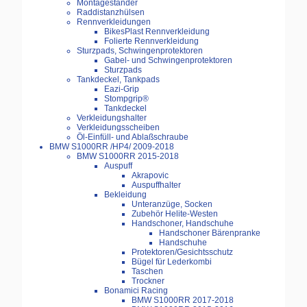
Montageständer
Raddistanzhülsen
Rennverkleidungen
BikesPlast Rennverkleidung
Folierte Rennverkleidung
Sturzpads, Schwingenprotektoren
Gabel- und Schwingenprotektoren
Sturzpads
Tankdeckel, Tankpads
Eazi-Grip
Stompgrip®
Tankdeckel
Verkleidungshalter
Verkleidungsscheiben
Öl-Einfüll- und Ablaßschraube
BMW S1000RR /HP4/ 2009-2018
BMW S1000RR 2015-2018
Auspuff
Akrapovic
Auspuffhalter
Bekleidung
Unteranzüge, Socken
Zubehör Helite-Westen
Handschoner, Handschuhe
Handschoner Bärenpranke
Handschuhe
Protektoren/Gesichtsschutz
Bügel für Lederkombi
Taschen
Trockner
Bonamici Racing
BMW S1000RR 2017-2018