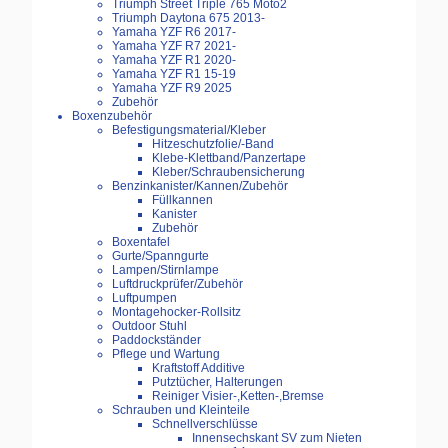
Triumph Street Triple 765 Moto2
Triumph Daytona 675 2013-
Yamaha YZF R6 2017-
Yamaha YZF R7 2021-
Yamaha YZF R1 2020-
Yamaha YZF R1 15-19
Yamaha YZF R9 2025
Zubehör
Boxenzubehör
Befestigungsmaterial/Kleber
Hitzeschutzfolie/-Band
Klebe-Klettband/Panzertape
Kleber/Schraubensicherung
Benzinkanister/Kannen/Zubehör
Füllkannen
Kanister
Zubehör
Boxentafel
Gurte/Spanngurte
Lampen/Stirnlampe
Luftdruckprüfer/Zubehör
Luftpumpen
Montagehocker-Rollsitz
Outdoor Stuhl
Paddockständer
Pflege und Wartung
Kraftstoff Additive
Putztücher, Halterungen
Reiniger Visier-,Ketten-,Bremse
Schrauben und Kleinteile
Schnellverschlüsse
Innensechskant SV zum Nieten