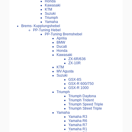
Honda
Kawasaki
KTM
Suzuki
Triumph
Yamaha
Brems- Kupplungshebel
PP-Tuning Hebel
PP-Tuning Bremshebel
Aprilia
BMW
Ducati
Honda
Kawasaki
ZX-6R/636
ZX-10R
KTM
MV Agusta
Suzuki
GSX-8S
GSX-R 600/750
GSX-R 1000
Triumph
Triumph Daytona
Triumph Trident
Triumph Speed Triple
Triumph Street Triple
Yamaha
Yamaha R3
Yamaha R6
Yamaha R7
Yamaha R1