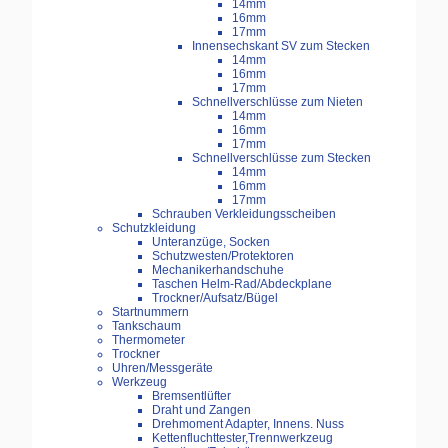
14mm
16mm
17mm
Innensechskant SV zum Stecken
14mm
16mm
17mm
Schnellverschlüsse zum Nieten
14mm
16mm
17mm
Schnellverschlüsse zum Stecken
14mm
16mm
17mm
Schrauben Verkleidungsscheiben
Schutzkleidung
Unteranzüge, Socken
Schutzwesten/Protektoren
Mechanikerhandschuhe
Taschen Helm-Rad/Abdeckplane
Trockner/Aufsatz/Bügel
Startnummern
Tankschaum
Thermometer
Trockner
Uhren/Messgeräte
Werkzeug
Bremsentlüfter
Draht und Zangen
Drehmoment Adapter, Innens. Nuss
Kettenfluchttester,Trennwerkzeug