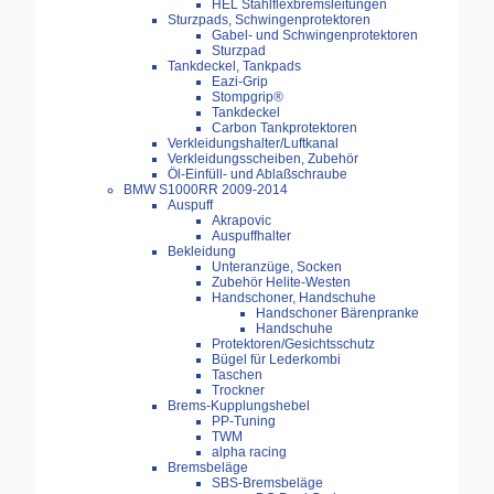
HEL Stahlflexbremsleitungen
Sturzpads, Schwingenprotektoren
Gabel- und Schwingenprotektoren
Sturzpad
Tankdeckel, Tankpads
Eazi-Grip
Stompgrip®
Tankdeckel
Carbon Tankprotektoren
Verkleidungshalter/Luftkanal
Verkleidungsscheiben, Zubehör
Öl-Einfüll- und Ablaßschraube
BMW S1000RR 2009-2014
Auspuff
Akrapovic
Auspuffhalter
Bekleidung
Unteranzüge, Socken
Zubehör Helite-Westen
Handschoner, Handschuhe
Handschoner Bärenpranke
Handschuhe
Protektoren/Gesichtsschutz
Bügel für Lederkombi
Taschen
Trockner
Brems-Kupplungshebel
PP-Tuning
TWM
alpha racing
Bremsbeläge
SBS-Bremsbeläge