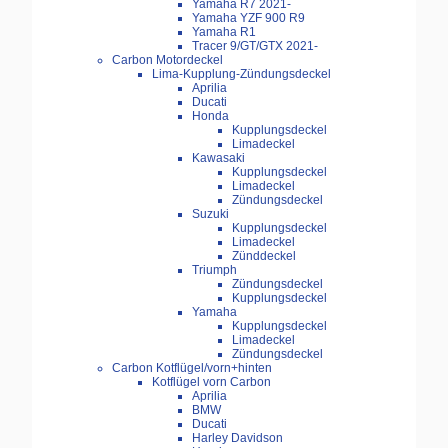
Yamaha R7 2021-
Yamaha YZF 900 R9
Yamaha R1
Tracer 9/GT/GTX 2021-
Carbon Motordeckel
Lima-Kupplung-Zündungsdeckel
Aprilia
Ducati
Honda
Kupplungsdeckel
Limadeckel
Kawasaki
Kupplungsdeckel
Limadeckel
Zündungsdeckel
Suzuki
Kupplungsdeckel
Limadeckel
Zünddeckel
Triumph
Zündungsdeckel
Kupplungsdeckel
Yamaha
Kupplungsdeckel
Limadeckel
Zündungsdeckel
Carbon Kotflügel/vorn+hinten
Kotflügel vorn Carbon
Aprilia
BMW
Ducati
Harley Davidson