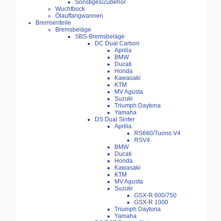
Sonstiges/Zubehör
Wuchtbock
Ölauffangwannen
Bremsenteile
Bremsbeläge
SBS-Bremsbeläge
DC Dual Carbon
Aprilia
BMW
Ducati
Honda
Kawasaki
KTM
MV Agusta
Suzuki
Triumph Daytona
Yamaha
DS Dual Sinter
Aprilia
RS660/Tuono V4
RSV4
BMW
Ducati
Honda
Kawasaki
KTM
MV Agusta
Suzuki
GSX-R 600/750
GSX-R 1000
Triumph Daytona
Yamaha