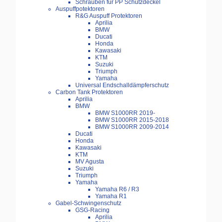
Schrauben für PP Schutzdeckel
Auspuffpotektoren
R&G Auspuff Protektoren
Aprilia
BMW
Ducati
Honda
Kawasaki
KTM
Suzuki
Triumph
Yamaha
Universal Endschalldämpferschutz
Carbon Tank Protektoren
Aprilia
BMW
BMW S1000RR 2019-
BMW S1000RR 2015-2018
BMW S1000RR 2009-2014
Ducati
Honda
Kawasaki
KTM
MV Agusta
Suzuki
Triumph
Yamaha
Yamaha R6 / R3
Yamaha R1
Gabel-Schwingenschutz
GSG-Racing
Aprilia