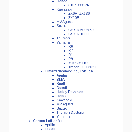
Honda
CBR1000RR
Kawasaki
ZX6R, ZX636
ZX10R
MV Agusta
Suzuki
GSX-R 600/750
GSX-R 1000
Triumph
Yamaha
R6
R7
R1
R9
MT09/MT10
Tracer 9 GT 2021-
Hinterradabdeckung, Kotflügel
Aprilia
BMW
Buell
Ducati
Harley Davidson
Honda
Kawasaki
MV Agusta
Suzuki
Triumph Daytona
Yamaha
Carbon Luftkanäle
Aprilia
Ducati