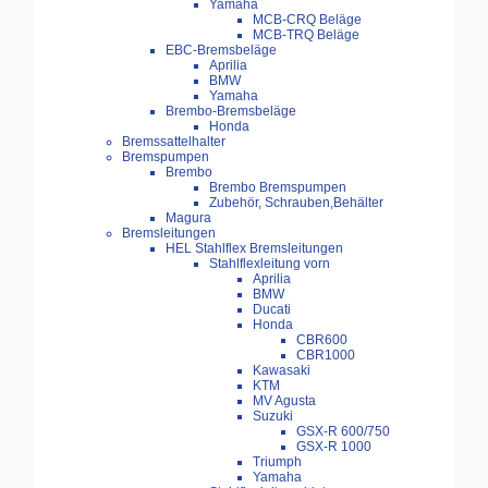
Yamaha
MCB-CRQ Beläge
MCB-TRQ Beläge
EBC-Bremsbeläge
Aprilia
BMW
Yamaha
Brembo-Bremsbeläge
Honda
Bremssattelhalter
Bremspumpen
Brembo
Brembo Bremspumpen
Zubehör, Schrauben,Behälter
Magura
Bremsleitungen
HEL Stahlflex Bremsleitungen
Stahlflexleitung vorn
Aprilia
BMW
Ducati
Honda
CBR600
CBR1000
Kawasaki
KTM
MV Agusta
Suzuki
GSX-R 600/750
GSX-R 1000
Triumph
Yamaha