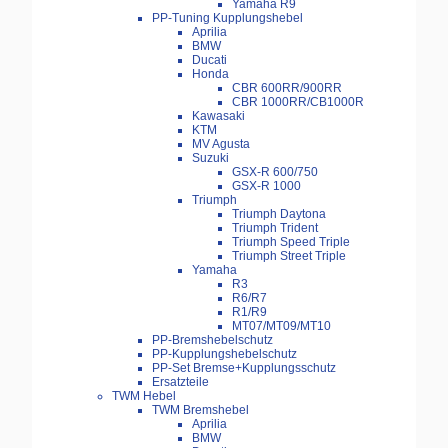
Yamaha R9
PP-Tuning Kupplungshebel
Aprilia
BMW
Ducati
Honda
CBR 600RR/900RR
CBR 1000RR/CB1000R
Kawasaki
KTM
MV Agusta
Suzuki
GSX-R 600/750
GSX-R 1000
Triumph
Triumph Daytona
Triumph Trident
Triumph Speed Triple
Triumph Street Triple
Yamaha
R3
R6/R7
R1/R9
MT07/MT09/MT10
PP-Bremshebelschutz
PP-Kupplungshebelschutz
PP-Set Bremse+Kupplungsschutz
Ersatzteile
TWM Hebel
TWM Bremshebel
Aprilia
BMW