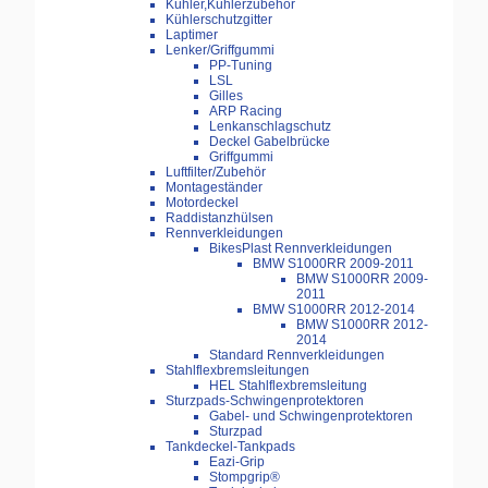
Kühler,Kühlerzubehör
Kühlerschutzgitter
Laptimer
Lenker/Griffgummi
PP-Tuning
LSL
Gilles
ARP Racing
Lenkanschlagschutz
Deckel Gabelbrücke
Griffgummi
Luftfilter/Zubehör
Montageständer
Motordeckel
Raddistanzhülsen
Rennverkleidungen
BikesPlast Rennverkleidungen
BMW S1000RR 2009-2011
BMW S1000RR 2009-
2011
BMW S1000RR 2012-2014
BMW S1000RR 2012-
2014
Standard Rennverkleidungen
Stahlflexbremsleitungen
HEL Stahlflexbremsleitung
Sturzpads-Schwingenprotektoren
Gabel- und Schwingenprotektoren
Sturzpad
Tankdeckel-Tankpads
Eazi-Grip
Stompgrip®