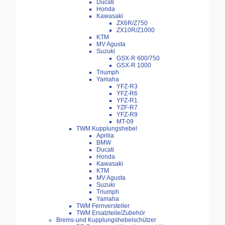
Ducati
Honda
Kawasaki
ZX6R/Z750
ZX10R/Z1000
KTM
MV Agusta
Suzuki
GSX-R 600/750
GSX-R 1000
Triumph
Yamaha
YFZ-R3
YFZ-R6
YFZ-R1
YZF-R7
YFZ-R9
MT-09
TWM Kupplungshebel
Aprilia
BMW
Ducati
Honda
Kawasaki
KTM
MV Agusta
Suzuki
Triumph
Yamaha
TWM Fernversteller
TWM Ersatzteile/Zubehör
Brems-und Kupplungshebelschützer