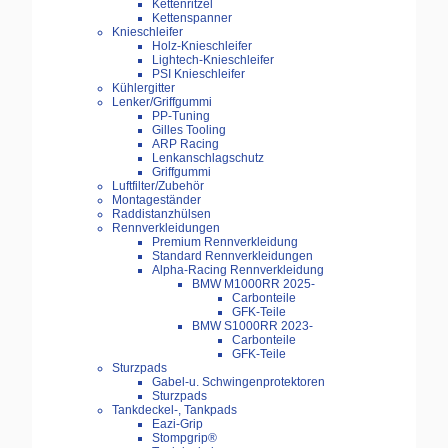
Kettenritzel
Kettenspanner
Knieschleifer
Holz-Knieschleifer
Lightech-Knieschleifer
PSI Knieschleifer
Kühlergitter
Lenker/Griffgummi
PP-Tuning
Gilles Tooling
ARP Racing
Lenkanschlagschutz
Griffgummi
Luftfilter/Zubehör
Montageständer
Raddistanzhülsen
Rennverkleidungen
Premium Rennverkleidung
Standard Rennverkleidungen
Alpha-Racing Rennverkleidung
BMW M1000RR 2025-
Carbonteile
GFK-Teile
BMW S1000RR 2023-
Carbonteile
GFK-Teile
Sturzpads
Gabel-u. Schwingenprotektoren
Sturzpads
Tankdeckel-, Tankpads
Eazi-Grip
Stompgrip®