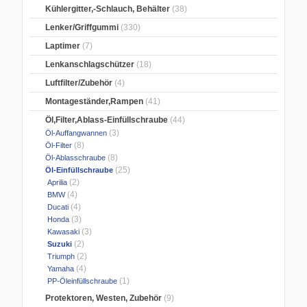
Kühlergitter,-Schlauch, Behälter
(38)
Lenker/Griffgummi
(330)
Laptimer
(7)
Lenkanschlagschützer
(18)
Luftfilter/Zubehör
(4)
Montageständer,Rampen
(41)
Öl,Filter,Ablass-Einfüllschraube
(44)
(3)
Öl-Auffangwannen
(8)
Öl-Filter
(8)
Öl-Ablasschraube
(25)
Öl-Einfüllschraube
(2)
Aprilia
(4)
BMW
(4)
Ducati
(3)
Honda
(3)
Kawasaki
(2)
Suzuki
(2)
Triumph
(4)
Yamaha
(1)
PP-Öleinfüllschraube
Protektoren, Westen, Zubehör
(9)