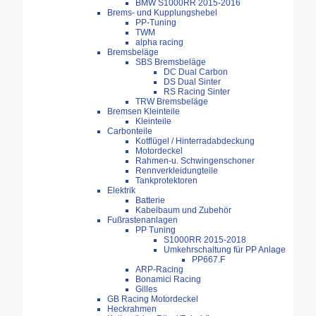
BMW S1000RR 2015-2016
Brems- und Kupplungshebel
PP-Tuning
TWM
alpha racing
Bremsbeläge
SBS Bremsbeläge
DC Dual Carbon
DS Dual Sinter
RS Racing Sinter
TRW Bremsbeläge
Bremsen Kleinteile
Kleinteile
Carbonteile
Kotflügel / Hinterradabdeckung
Motordeckel
Rahmen-u. Schwingenschoner
Rennverkleidungteile
Tankprotektoren
Elektrik
Batterie
Kabelbaum und Zubehör
Fußrastenanlagen
PP Tuning
S1000RR 2015-2018
Umkehrschaltung für PP Anlage
PP667.F
ARP-Racing
Bonamici Racing
Gilles
GB Racing Motordeckel
Heckrahmen