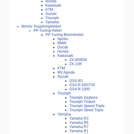
Honda
Kawasaki
KTM
Suzuki
Triumph
Yamaha
Brems- Kupplungshebel
PP-Tuning Hebel
PP-Tuning Bremshebel
Aprilia
BMW
Ducati
Honda
Kawasaki
ZX-6R/636
ZX-10R
KTM
MV Agusta
Suzuki
GSX-8S
GSX-R 600/750
GSX-R 1000
Triumph
Triumph Daytona
Triumph Trident
Triumph Speed Triple
Triumph Street Triple
Yamaha
Yamaha R3
Yamaha R6
Yamaha R7
Yamaha R1