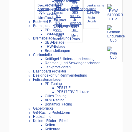
Handschuhe
Protektoren
Benzin
Lenkanschschlagschutz
Kanister
VR+HR
Bremsbelag
Ducati
Bügel für Lederkombi
30 L
Ducati
SBS
1199/899
Taschen
899
900DS-
Trockner
Mehr
Mehr
Panigale
2(
Details
Details
Bonamici Racing
ABS
weicher
Brems,-und Kupplungshebel
14-15,
Biss)
PP- Hebel
5-T...
Du...
TWM-Hebel
Mehr
Mehr
Bremsbeläge-, Leitungen
Details
Details
SBS-Beläge
TRW-Beläge
Bremsleitungen
Carbonteile
Kotflügel / Hinterradabdeckung
Rahmen-, und Schwingenschoner
Tankprotektoren
Dashboard Protektor
Designdekor für Rennverkleidung
Fußrastenanlagen
PP-Tuning
PP517.F
PP517FRV-Full race
Gilles Tooling
ARP Racing
Bonamici Racing
Gabelbrücke
GB-Racing Protektoren
Heckrahmen
Ketten-, Räder-, Ritzel
Ketten
Kettenrad