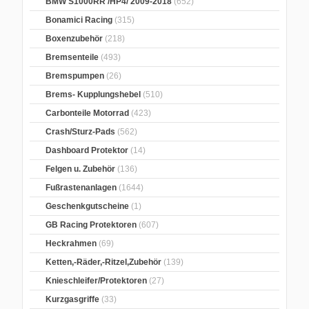
BMW S1000RR /HP4/ 2009-2018
(652)
Bonamici Racing
(315)
Boxenzubehör
(218)
Bremsenteile
(493)
Bremspumpen
(26)
Brems- Kupplungshebel
(510)
Carbonteile Motorrad
(423)
Crash/Sturz-Pads
(562)
Dashboard Protektor
(14)
Felgen u. Zubehör
(136)
Fußrastenanlagen
(1644)
Geschenkgutscheine
(1)
GB Racing Protektoren
(607)
Heckrahmen
(69)
Ketten,-Räder,-Ritzel,Zubehör
(139)
Knieschleifer/Protektoren
(27)
Kurzgasgriffe
(33)