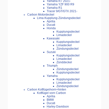
Yamaha R7 2021-
Yamaha YZF 900 R9
Yamaha R1
Tracer 9/GT/GTX 2021-
Carbon Motordeckel
Lima-Kupplung-Zündungsdeckel
Aprilia
Ducati
Honda
Kupplungsdeckel
Limadeckel
Kawasaki
Kupplungsdeckel
Limadeckel
Zündungsdeckel
Suzuki
Kupplungsdeckel
Limadeckel
Zünddeckel
Triumph
Zündungsdeckel
Kupplungsdeckel
Yamaha
Kupplungsdeckel
Limadeckel
Zündungsdeckel
Carbon Kotflügel/vorn+hinten
Kotflügel vorn Carbon
Aprilia
BMW
Ducati
Harley Davidson