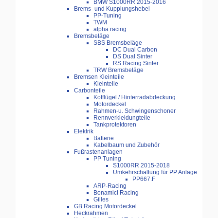
BMW S1000RR 2015-2016
Brems- und Kupplungshebel
PP-Tuning
TWM
alpha racing
Bremsbeläge
SBS Bremsbeläge
DC Dual Carbon
DS Dual Sinter
RS Racing Sinter
TRW Bremsbeläge
Bremsen Kleinteile
Kleinteile
Carbonteile
Kotflügel / Hinterradabdeckung
Motordeckel
Rahmen-u. Schwingenschoner
Rennverkleidungteile
Tankprotektoren
Elektrik
Batterie
Kabelbaum und Zubehör
Fußrastenanlagen
PP Tuning
S1000RR 2015-2018
Umkehrschaltung für PP Anlage
PP667.F
ARP-Racing
Bonamici Racing
Gilles
GB Racing Motordeckel
Heckrahmen