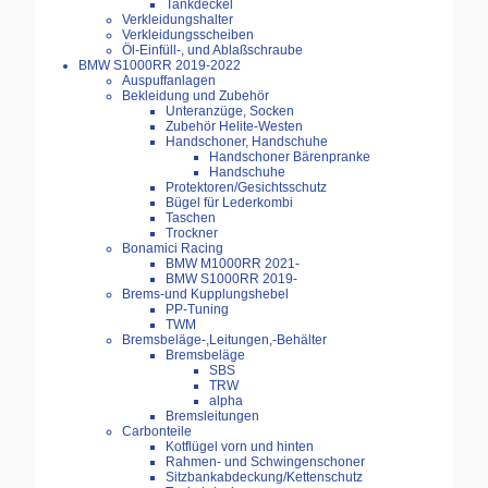
Tankdeckel
Verkleidungshalter
Verkleidungsscheiben
Öl-Einfüll-, und Ablaßschraube
BMW S1000RR 2019-2022
Auspuffanlagen
Bekleidung und Zubehör
Unteranzüge, Socken
Zubehör Helite-Westen
Handschoner, Handschuhe
Handschoner Bärenpranke
Handschuhe
Protektoren/Gesichtsschutz
Bügel für Lederkombi
Taschen
Trockner
Bonamici Racing
BMW M1000RR 2021-
BMW S1000RR 2019-
Brems-und Kupplungshebel
PP-Tuning
TWM
Bremsbeläge-,Leitungen,-Behälter
Bremsbeläge
SBS
TRW
alpha
Bremsleitungen
Carbonteile
Kotflügel vorn und hinten
Rahmen- und Schwingenschoner
Sitzbankabdeckung/Kettenschutz