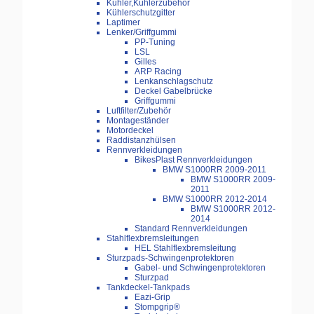
Kühler,Kühlerzubehör
Kühlerschutzgitter
Laptimer
Lenker/Griffgummi
PP-Tuning
LSL
Gilles
ARP Racing
Lenkanschlagschutz
Deckel Gabelbrücke
Griffgummi
Luftfilter/Zubehör
Montageständer
Motordeckel
Raddistanzhülsen
Rennverkleidungen
BikesPlast Rennverkleidungen
BMW S1000RR 2009-2011
BMW S1000RR 2009-
2011
BMW S1000RR 2012-2014
BMW S1000RR 2012-
2014
Standard Rennverkleidungen
Stahlflexbremsleitungen
HEL Stahlflexbremsleitung
Sturzpads-Schwingenprotektoren
Gabel- und Schwingenprotektoren
Sturzpad
Tankdeckel-Tankpads
Eazi-Grip
Stompgrip®