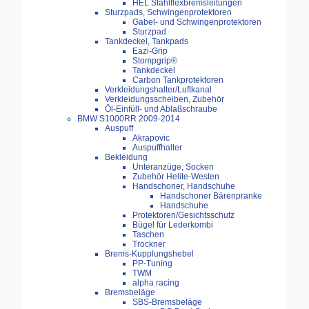
HEL Stahlflexbremsleitungen
Sturzpads, Schwingenprotektoren
Gabel- und Schwingenprotektoren
Sturzpad
Tankdeckel, Tankpads
Eazi-Grip
Stompgrip®
Tankdeckel
Carbon Tankprotektoren
Verkleidungshalter/Luftkanal
Verkleidungsscheiben, Zubehör
Öl-Einfüll- und Ablaßschraube
BMW S1000RR 2009-2014
Auspuff
Akrapovic
Auspuffhalter
Bekleidung
Unteranzüge, Socken
Zubehör Helite-Westen
Handschoner, Handschuhe
Handschoner Bärenpranke
Handschuhe
Protektoren/Gesichtsschutz
Bügel für Lederkombi
Taschen
Trockner
Brems-Kupplungshebel
PP-Tuning
TWM
alpha racing
Bremsbeläge
SBS-Bremsbeläge