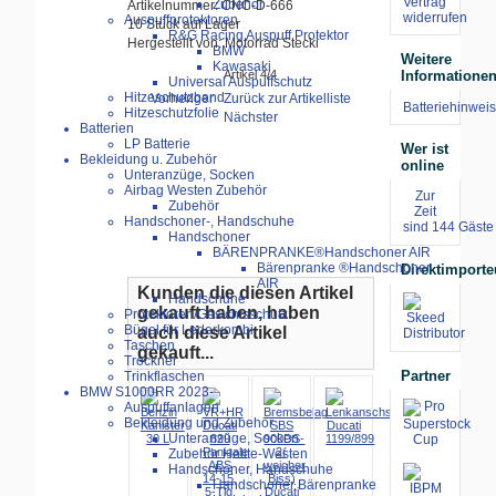
Vertrag
Zubehör
Artikelnummer: CNC-D-666
widerrufen
Auspuffprotektoren
10 Stück auf Lager
R&G Racing Auspuff Protektor
Hergestellt von: Motorrad Stecki
BMW
Weitere
Kawasaki
Artikel 4/4
Informatione
Universal Auspuffschutz
Hitzeschutzband
Vorheriger
Zurück zur Artikelliste
Batteriehinweis
Hitzeschutzfolie
Nächster
Batterien
LP Batterie
Wer ist
Bekleidung u. Zubehör
online
Unteranzüge, Socken
Airbag Westen Zubehör
Zur
Zubehör
Zeit
Handschoner-, Handschuhe
sind 144 Gäste 
Handschoner
BÄRENPRANKE®Handschoner AIR
Bärenpranke ®Handschoner
Direktimporte
AIR
Kunden die diesen Artikel
Handschuhe
gekauft haben, haben
Protektoren/Gesichtsschutz
Bügel für Lederkombi
auch diese Artikel
Taschen
gekauft...
Trockner
Partner
Trinkflaschen
BMW S1000RR 2023-
Auspuffanlagen
Bekleidung und Zubehör
Unteranzüge, Socken
Zubehör Helite-Westen
Handschoner, Handschuhe
Handschoner Bärenpranke