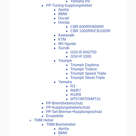
Yamaha R9
PP-Tuning Kupplungshebel
Aprilia
BMW
Ducati
Honda
CBR 600RR/900RR
CBR 1000RR/CB1000R
Kawasaki
KTM
MV Agusta
Suzuki
GSX-R 600/750
GSX-R 1000
Triumph
Triumph Daytona
Triumph Trident
Triumph Speed Triple
Triumph Street Triple
Yamaha
R3
R6/R7
R1/R9
MT07/MT09/MT10
PP-Bremshebelschutz
PP-Kupplungshebelschutz
PP-Set Bremse+Kupplungsschutz
Ersatzteile
TWM Hebel
TWM Bremshebel
Aprilia
BMW