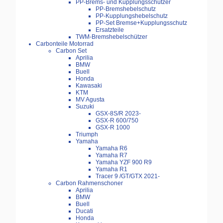
PP-Brems- und Kupplungsschützer
PP-Bremshebelschutz
PP-Kupplungshebelschutz
PP-Set Bremse+Kupplungsschutz
Ersatzteile
TWM-Bremshebelschützer
Carbonteile Motorrad
Carbon Set
Aprilia
BMW
Buell
Honda
Kawasaki
KTM
MV Agusta
Suzuki
GSX-8S/R 2023-
GSX-R 600/750
GSX-R 1000
Triumph
Yamaha
Yamaha R6
Yamaha R7
Yamaha YZF 900 R9
Yamaha R1
Tracer 9 /GT/GTX 2021-
Carbon Rahmenschoner
Aprilia
BMW
Buell
Ducati
Honda