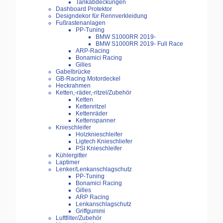
Tankabdeckungen
Dashboard Protektor
Designdekor für Rennverkleidung
Fußrastenanlagen
PP-Tuning
BMW S1000RR 2019-
BMW S1000RR 2019- Full Race
ARP-Racing
Bonamici Racing
Gilles
Gabelbrücke
GB-Racing Motordeckel
Heckrahmen
Ketten,-räder,-ritzel/Zubehör
Ketten
Kettenritzel
Kettenräder
Kettenspanner
Knieschleifer
Holzknieschleifer
Ligtech Knieschliefer
PSI Knieschleifer
Kühlergitter
Laptimer
Lenker/Lenkanschlagschutz
PP-Tuning
Bonamici Racing
Gilles
ARP Racing
Lenkanschlagschutz
Griffgummi
Luftfilter/Zubehör