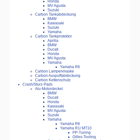
Honda
MV Agusta
Suzuki
Carbon Tankabdeckung
BMW
Kawasaki
Suzuki
Yamaha
Carbon Tankprotektor
Aprilia
BMW
Ducati
Honda
MV Agusta
Yamaha
Yamaha R6
Carbon Lampenmaske
Carbon Auspuffabdeckung
Carbon Kettenschutz
Crash/Sturz-Pads
Alu-Motordeckel
BMW
Ducati
Honda
Kawasaki
MV Agusta
Suzuki
Yamaha
Yamaha R6
Yamaha R1/ MT10
PP-Tuning
Gilles-Tooling