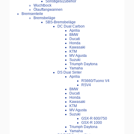
Sonstiges/Zubehör
Wuchtbock
Ölauffangwannen
Bremsenteile
Bremsbeläge
SBS-Bremsbeläge
DC Dual Carbon
Aprilia
BMW
Ducati
Honda
Kawasaki
KTM
MV Agusta
Suzuki
Triumph Daytona
Yamaha
DS Dual Sinter
Aprilia
RS660/Tuono V4
RSV4
BMW
Ducati
Honda
Kawasaki
KTM
MV Agusta
Suzuki
GSX-R 600/750
GSX-R 1000
Triumph Daytona
Yamaha