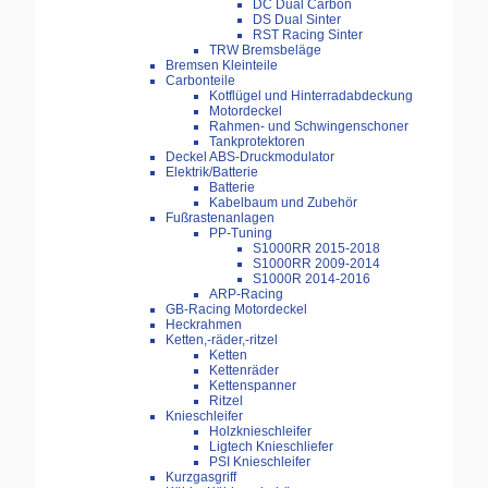
DC Dual Carbon
DS Dual Sinter
RST Racing Sinter
TRW Bremsbeläge
Bremsen Kleinteile
Carbonteile
Kotflügel und Hinterradabdeckung
Motordeckel
Rahmen- und Schwingenschoner
Tankprotektoren
Deckel ABS-Druckmodulator
Elektrik/Batterie
Batterie
Kabelbaum und Zubehör
Fußrastenanlagen
PP-Tuning
S1000RR 2015-2018
S1000RR 2009-2014
S1000R 2014-2016
ARP-Racing
GB-Racing Motordeckel
Heckrahmen
Ketten,-räder,-ritzel
Ketten
Kettenräder
Kettenspanner
Ritzel
Knieschleifer
Holzknieschleifer
Ligtech Knieschliefer
PSI Knieschleifer
Kurzgasgriff