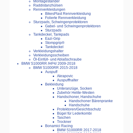
Montageständer
Raddistanzhülsen
Rennverkleidungen
BikesPlast Rennverkleidung
Folierte Rennverkleidung
Sturzpads, Schwingenprotektoren
Gabel- und Schwingenprotektoren
Sturzpads
Tankdeckel, Tankpads
Eazi-Grip
Stompgrip®
Tankdeckel
Verkleidungshalter
Verkleidungsscheiben
Öl-Einfüll- und Ablaßschraube
BMW S1000RR /HP4/ 2009-2018
BMW S1000RR 2015-2018
Auspuff
Akrapovic
Auspuffhalter
Bekleidung
Unteranzüge, Socken
Zubehör Helite-Westen
Handschoner, Handschuhe
Handschoner Bärenpranke
Handschuhe
Protektoren/Gesichtsschutz
Bügel für Lederkombi
Taschen
Trockner
Bonamici Racing
BMW S1000RR 2017-2018