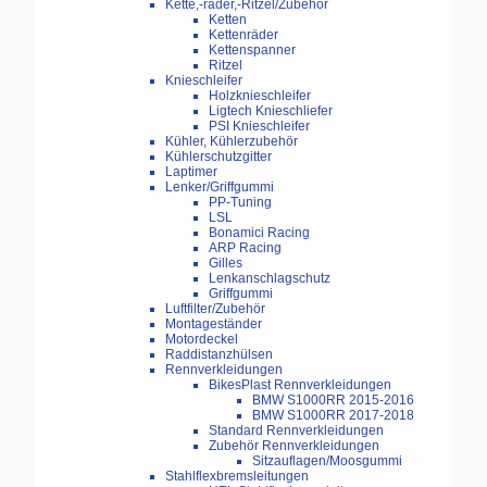
Kette,-räder,-Ritzel/Zubehör
Ketten
Kettenräder
Kettenspanner
Ritzel
Knieschleifer
Holzknieschleifer
Ligtech Knieschliefer
PSI Knieschleifer
Kühler, Kühlerzubehör
Kühlerschutzgitter
Laptimer
Lenker/Griffgummi
PP-Tuning
LSL
Bonamici Racing
ARP Racing
Gilles
Lenkanschlagschutz
Griffgummi
Luftfilter/Zubehör
Montageständer
Motordeckel
Raddistanzhülsen
Rennverkleidungen
BikesPlast Rennverkleidungen
BMW S1000RR 2015-2016
BMW S1000RR 2017-2018
Standard Rennverkleidungen
Zubehör Rennverkleidungen
Sitzauflagen/Moosgummi
Stahlflexbremsleitungen