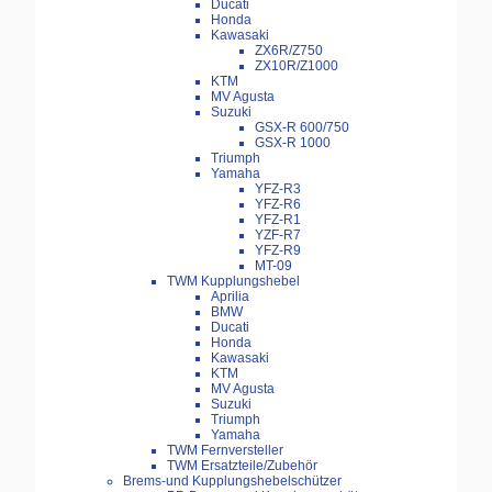
Ducati
Honda
Kawasaki
ZX6R/Z750
ZX10R/Z1000
KTM
MV Agusta
Suzuki
GSX-R 600/750
GSX-R 1000
Triumph
Yamaha
YFZ-R3
YFZ-R6
YFZ-R1
YZF-R7
YFZ-R9
MT-09
TWM Kupplungshebel
Aprilia
BMW
Ducati
Honda
Kawasaki
KTM
MV Agusta
Suzuki
Triumph
Yamaha
TWM Fernversteller
TWM Ersatzteile/Zubehör
Brems-und Kupplungshebelschützer