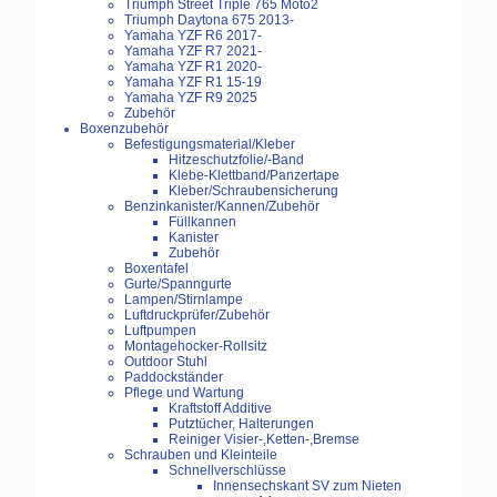
Triumph Street Triple 765 Moto2
Triumph Daytona 675 2013-
Yamaha YZF R6 2017-
Yamaha YZF R7 2021-
Yamaha YZF R1 2020-
Yamaha YZF R1 15-19
Yamaha YZF R9 2025
Zubehör
Boxenzubehör
Befestigungsmaterial/Kleber
Hitzeschutzfolie/-Band
Klebe-Klettband/Panzertape
Kleber/Schraubensicherung
Benzinkanister/Kannen/Zubehör
Füllkannen
Kanister
Zubehör
Boxentafel
Gurte/Spanngurte
Lampen/Stirnlampe
Luftdruckprüfer/Zubehör
Luftpumpen
Montagehocker-Rollsitz
Outdoor Stuhl
Paddockständer
Pflege und Wartung
Kraftstoff Additive
Putztücher, Halterungen
Reiniger Visier-,Ketten-,Bremse
Schrauben und Kleinteile
Schnellverschlüsse
Innensechskant SV zum Nieten