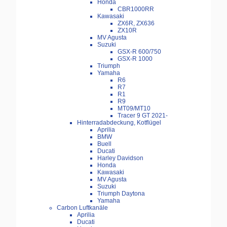
Honda
CBR1000RR
Kawasaki
ZX6R, ZX636
ZX10R
MV Agusta
Suzuki
GSX-R 600/750
GSX-R 1000
Triumph
Yamaha
R6
R7
R1
R9
MT09/MT10
Tracer 9 GT 2021-
Hinterradabdeckung, Kotflügel
Aprilia
BMW
Buell
Ducati
Harley Davidson
Honda
Kawasaki
MV Agusta
Suzuki
Triumph Daytona
Yamaha
Carbon Luftkanäle
Aprilia
Ducati