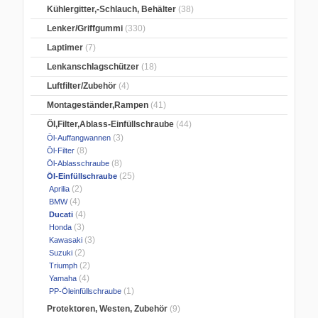
Kühlergitter,-Schlauch, Behälter
(38)
Lenker/Griffgummi
(330)
Laptimer
(7)
Lenkanschlagschützer
(18)
Luftfilter/Zubehör
(4)
Montageständer,Rampen
(41)
Öl,Filter,Ablass-Einfüllschraube
(44)
(3)
Öl-Auffangwannen
(8)
Öl-Filter
(8)
Öl-Ablasschraube
(25)
Öl-Einfüllschraube
(2)
Aprilia
(4)
BMW
(4)
Ducati
(3)
Honda
(3)
Kawasaki
(2)
Suzuki
(2)
Triumph
(4)
Yamaha
(1)
PP-Öleinfüllschraube
Protektoren, Westen, Zubehör
(9)