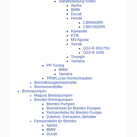
Stahlflexleitung hinten
Aprilia
BMW
Ducati
Honda
CBR600RR
CBR1000RR
Kawasaki
KTM
MV Agusta
Suzuki
GSX-R 600/750
GSX-R 1000
Triumph
Yamaha
PP-Tuning
BMW
Yamaha
TRW/Lucas Hohlschrauben
Bremsflüssigkeitsbehälter
Bremsenentlüfter
Bremspumpen
Magura Bremspumpen
Brembo Bremspumpen
Brembo Pumpen
Bremshebel für Brembo Pumpen
Fernversteller für Brembo Pumpe
Zubehör, Schrauben, Behälter
Fernversteller für Brembo
Aprilia
BMW
Ducati