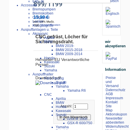
ERC-Bike Additive
899/1199
Accossato
Bremspumpen
Bremskolben
15.99 €
Griffgummi
Lenker
inkl. 19% MwSt.
zzgl.
Versandkosten
Kurzgasgriffe
Auspuffanlagen u. Teile
Akrapovic
CNC gefräst, Löcher für
Aprilia
Sicherungsdraht.
wir
BMW
akzeptieren
BMW 2019-
BMW 2015-2018
BMW 2009-2014
Honda
Hersteller-EU Verantwortliche
Kawasaki
Person
Suzuki
Information
Yamaha
Auspuffhalter
Download pdf:
Preise
R&G Racing
und
Suzuki
Versand
Yamaha
Datenschutz
Yamaha R6
AGB
CNC
Impressum
Aprilia
Kontakt
BMW
Site
Anzahl:
Honda
Map
Kawasaki
Aktionskupon
Suzuki
Newsletter
GSX-R 1000
abbestellen
GSX-R 600/750
Widerrufsrecht
Yamaha