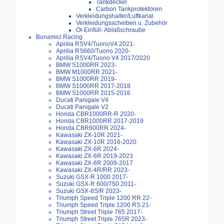
Tankdeckel
Carbon Tankprotektoren
Verkleidungshalter/Luftkanal
Verkleidungsscheiben u. Zubehör
Öl-Einfüll- Ablaßschraube
Bonamici Racing
Aprilia RSV4/TuonoV4 2021-
Aprilia RS660/Tuono 2020-
Aprilia RSV4/Tuono V4 2017/2020
BMW S1000RR 2023-
BMW M1000RR 2021-
BMW S1000RR 2019-
BMW S1000RR 2017-2018
BMW S1000RR 2015-2016
Ducati Panigale V4
Ducati Panigale V2
Honda CBR1000RR-R 2020-
Honda CBR1000RR 2017-2019
Honda CBR600RR 2024-
Kawasaki ZX-10R 2021-
Kawasaki ZX-10R 2016-2020
Kawasaki ZX-6R 2024-
Kawasaki ZX-6R 2019-2023
Kawasaki ZX-6R 2009-2017
Kawasaki ZX-4R/RR 2023-
Suzuki GSX-R 1000 2017-
Suzuki GSX-R 600/750 2011-
Suzuki GSX-8S/R 2023-
Triumph Speed Triple 1200 RR 22-
Triumph Speed Triple 1200 RS 21-
Triumph Street Triple 765 2017-
Triumph Street Triple 765R 2023-