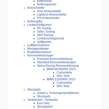
Kettenritzel
Kettenspanner
Knieschleifer
Holz-Knieschleifer
Lightech-Knieschleifer
PSI Knieschleifer
Kühlergitter
Lenker/Griffgummi
PP-Tuning
Gilles Tooling
ARP Racing
Lenkanschlagschutz
Griffgummi
Luftfilter/Zubehör
Montageständer
Raddistanzhülsen
Rennverkleidungen
Premium Rennverkleidung
Standard Rennverkleidungen
Alpha-Racing Rennverkleidung
BMW M1000RR 2025-
Carbonteile
GFK-Teile
BMW S1000RR 2023-
Carbonteile
GFK-Teile
Sturzpads
Gabel-u. Schwingenprotektoren
Sturzpads
Tankdeckel-, Tankpads
Eazi-Grip
Stompgrip®