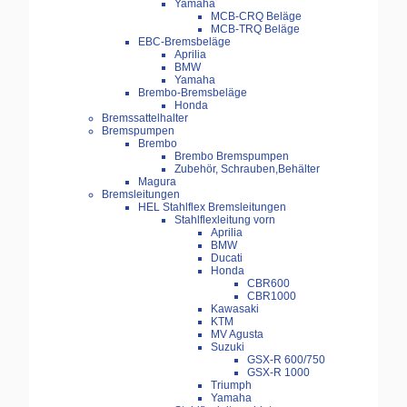
Yamaha
MCB-CRQ Beläge
MCB-TRQ Beläge
EBC-Bremsbeläge
Aprilia
BMW
Yamaha
Brembo-Bremsbeläge
Honda
Bremssattelhalter
Bremspumpen
Brembo
Brembo Bremspumpen
Zubehör, Schrauben,Behälter
Magura
Bremsleitungen
HEL Stahlflex Bremsleitungen
Stahlflexleitung vorn
Aprilia
BMW
Ducati
Honda
CBR600
CBR1000
Kawasaki
KTM
MV Agusta
Suzuki
GSX-R 600/750
GSX-R 1000
Triumph
Yamaha