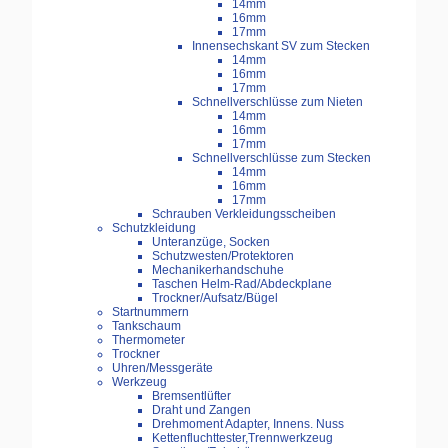
14mm
16mm
17mm
Innensechskant SV zum Stecken
14mm
16mm
17mm
Schnellverschlüsse zum Nieten
14mm
16mm
17mm
Schnellverschlüsse zum Stecken
14mm
16mm
17mm
Schrauben Verkleidungsscheiben
Schutzkleidung
Unteranzüge, Socken
Schutzwesten/Protektoren
Mechanikerhandschuhe
Taschen Helm-Rad/Abdeckplane
Trockner/Aufsatz/Bügel
Startnummern
Tankschaum
Thermometer
Trockner
Uhren/Messgeräte
Werkzeug
Bremsentlüfter
Draht und Zangen
Drehmoment Adapter, Innens. Nuss
Kettenfluchttester,Trennwerkzeug