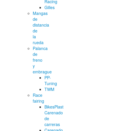
Racing
Gilles
Mangas
de
distancia
de
la
rueda
Palanca
de
freno
y
embrague
PP-
Tuning
TWM
Race
fairing
BikesPlast
Carenado
de
carreras
Carenado