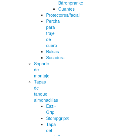
Bärenpranke
Guantes
Protectores/facial
Percha
para
traje
de
cuero
Bolsas
Secadora
Soporte
de
montaje
Tapas
de
tanque,
almohadillas
Eazi-
Grip
Stompgrip®
Tapa
del