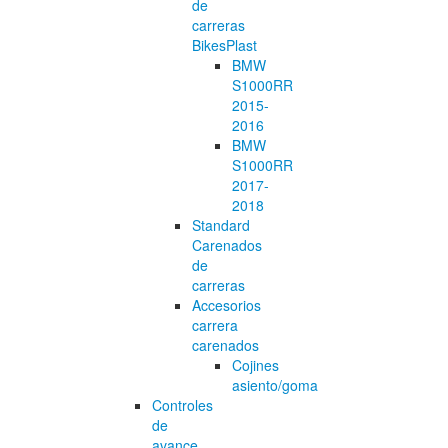
de
carreras
BikesPlast
BMW
S1000RR
2015-
2016
BMW
S1000RR
2017-
2018
Standard
Carenados
de
carreras
Accesorios
carrera
carenados
Cojines
asiento/goma
Controles
de
avance