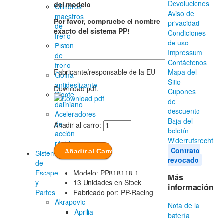
Devoluciones
del modelo
Cilindros
Aviso de
maestros
Por favor, compruebe el nombre
privacidad
de
exacto del sistema PP!
Condiciones
freno
de uso
Piston
Impressum
de
Contáctenos
freno
Fabricante/responsable de la EU
Mapa del
Goma
Sitio
antideslizante
Download pdf:
Cupones
Bigote
de
daliniano
descuento
Aceleradores
Baja del
de
Añadir al carro:
boletín
acción
Widerrufsrecht
rápida
Contrato
Sisteme
revocado
de
Escape
Modelo: PP818118-1
Más
y
13 Unidades en Stock
información
Partes
Fabricado por: PP-Racing
Akrapovic
Nota de la
Aprilia
batería