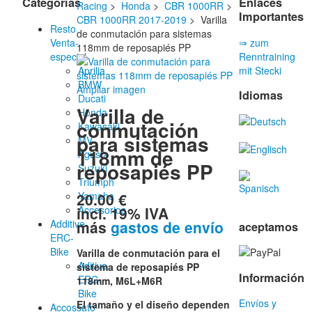
Categorías
Enlaces
Racing
>
Honda
>
CBR 1000RR
>
Importantes
CBR 1000RR 2017-2019
> Varilla
Resto
de conmutación para sistemas
Venta-
⇒ zum
118mm de reposapiés PP
especial
Renntraining
Aprilia
mit Stecki
BMW
Ampliar imagen
Idiomas
Ducati
Varilla de
Honda
conmutación
Kawasaki
para sistemas
MV
118mm de
Agusta
reposapiés PP
Suzuki
Triumph
20.00 €
Yamaha
incl. 19% IVA
Accesorios
más
gastos de envío
Additive-
aceptamos
ERC-
Bike
Varilla de conmutación para el
Aditivo
sistema de reposapiés PP
Información
ERC-
118mm, M6L+M6R
Bike
Envíos y
El tamaño y el diseño dependen
Accossato