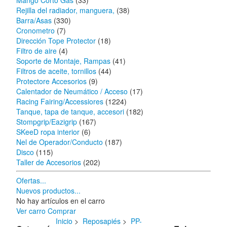
Mango Corto Gas
(33)
Rejilla del radiador, manguera,
(38)
Barra/Asas
(330)
Cronometro
(7)
Dirección Tope Protector
(18)
Filtro de aire
(4)
Soporte de Montaje, Rampas
(41)
Filtros de aceite, tornillos
(44)
Protectore Accesorios
(9)
Calentador de Neumático / Acceso
(17)
Racing Fairing/Accessiores
(1224)
Tanque, tapa de tanque, accesori
(182)
Stompgrip/Eazigrip
(167)
SKeeD ropa interior
(6)
Nel de Operador/Conducto
(187)
Disco
(115)
Taller de Accesorios
(202)
Ofertas...
Nuevos productos...
No hay artículos en el carro
Ver carro
Comprar
Inicio
>
Reposapiés
>
PP-