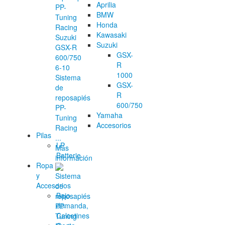
Aprilia
BMW
Honda
Kawasaki
Suzuki
GSX-
R
1000
Sistema
GSX-
de
R
reposapiés
600/750
PP-
Yamaha
Tuning
Accesorios
Racing
Pilas
...
LP
Más
Batterie
información
Ropa
y
Accesorios
Bajo
demanda,
Calcetines