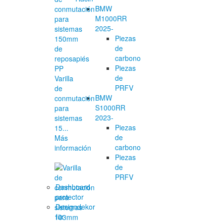
BMW
M1000RR
2025-
Piezas
de
carbono
Piezas
de
Varilla
PRFV
de
BMW
conmutación
S1000RR
para
2023-
sistemas
Piezas
15...
de
Más
carbono
información
Piezas
de
PRFV
Dashboard
protector
Designdekor
für