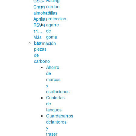
Racing
GSG-
cordon
Crash
de
almohadillas
proteccion
Aprilia
agarre
RSV 4
de
11...
goma
Más
Las
información
piezas
de
carbono
Ahorro
de
marcos
y
oscilaciones
Cubiertas
de
tanques
Guardabarros
delanteros
y
traser