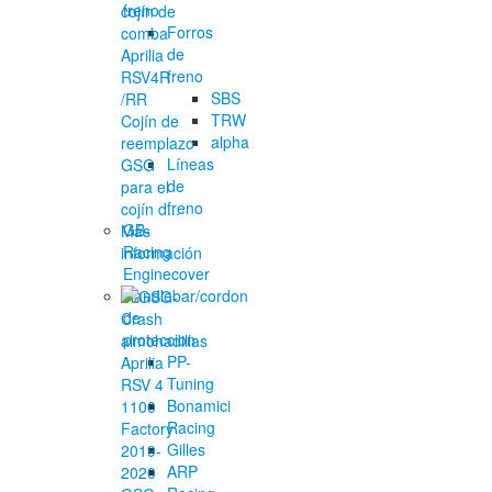
freno
Forros
de
freno
SBS
TRW
Cojín de
alpha
reemplazo
Líneas
GSG
de
para el
freno
cojín d...
GB-
Más
Racing
información
Enginecover
Handlebar/cordon
de
proteccion
PP-
Tuning
Bonamici
Racing
Gilles
ARP