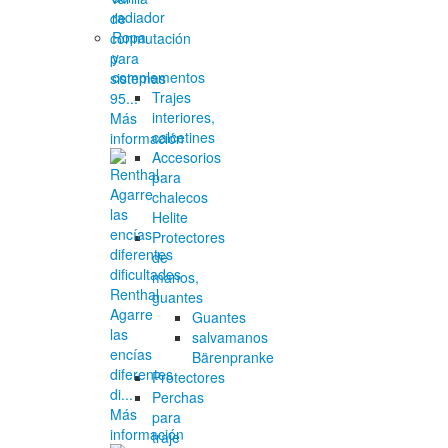
radiador
de
Ropa
conmutación
y
para
complementos
sistemas
Trajes
95...
interiores,
Más
calcetines
información
Accesorios
para
chalecos
Helite
Protectores
de
manos,
Renthal
guantes
Agarre
Guantes
las
salvamanos
encías
Bärenpranke
diferentes
Protectores
di...
Perchas
Más
para
información
traje