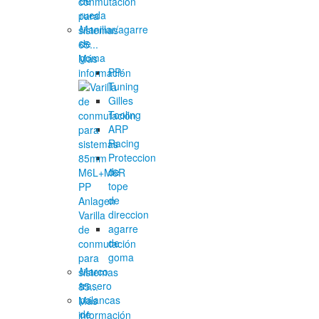
de
conmutación
rueda
para
Manillar/agarre
sistemas
de
65...
goma
Más
PP-
información
Tuning
Gilles
Tooling
ARP
Racing
Proteccion
de
tope
de
direccion
Varilla
agarre
de
de
conmutación
goma
para
Marco
sistemas
trasero
85...
palancas
Más
de
información