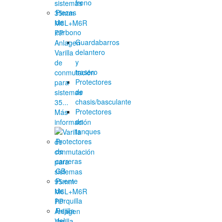
freno
Piezas
de
carbono
Guardabarros
delantero
Varilla
y
de
trasero
conmutación
Protectores
para
de
sistemas
chasis/basculante
35...
Protectores
Más
de
información
tanques
Protectores
de
carreras
GB
Puente
de
horquilla
Rejilla
del
Varilla