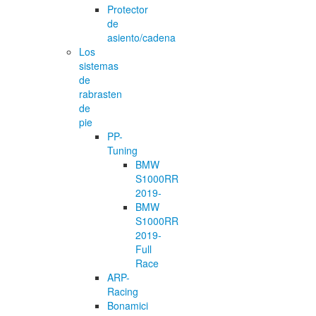
Protector
de
asiento/cadena
Los
sistemas
de
rabrasten
de
pie
PP-
Tuning
BMW
S1000RR
2019-
BMW
S1000RR
2019-
Full
Race
ARP-
Racing
Bonamici