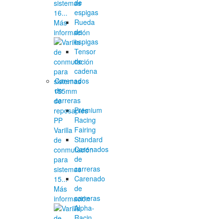
de
sistemas
espigas
16...
Rueda
Más
de
información
espigas
Tensor
de
cadena
Carenados
de
carreras
Premium
Racing
Fairing
Varilla
Standard
de
Carenados
conmutación
de
para
carreras
sistemas
Carenado
15...
de
Más
carreras
información
Alpha-
Racin