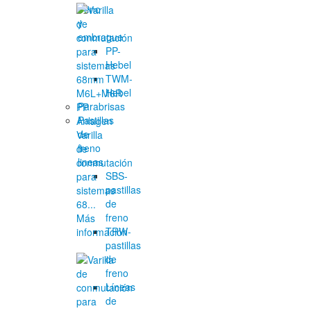
freno
y
embrague
PP-
Hebel
TWM-
Hebel
Parabrisas
Pastillas
de
Varilla
freno
de
lineas
conmutación
SBS-
para
pastillas
sistemas
de
68...
freno
Más
TRW-
información
pastillas
de
freno
Líneas
de