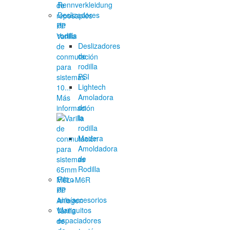
Rennverkleidung
Deslizadores
de
rodilla
Varilla
Deslizadores
de
de
conmutación
rodilla
para
PSI
sistemas
Lightech
10...
Amoladora
Más
de
información
la
rodilla
Madera
Amoldadora
de
Rodilla
Filtro
de
aire/accesorios
Manguitos
Varilla
espaciadores
de