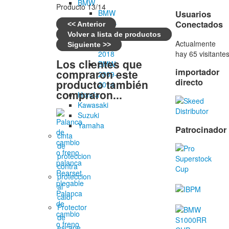
BMW
Producto 13/14
BMW
Usuarios
2019-
Conectados
<< Anterior
BMW
Volver a lista de productos
Actualmente
2015-
Siguiente >>
hay 65 visitante
2018
Los clientes que
BMW
importador
compraron este
2009-
directo
producto también
2014
compraron...
Honda
Kawasaki
Suzuki
Yamaha
Patrocinador
cinta
de
proteccion
contra
proteccion
al
Palanca
calor
de
Protector
cambio
de
o freno
escape