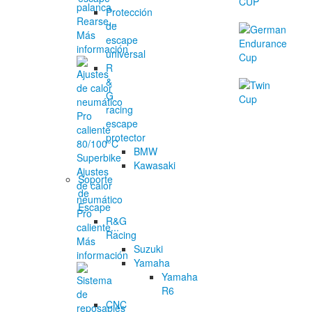
palanca
Protección
Rearse...
de
Más
escape
información
universal
R
&
G
racing
escape
protector
BMW
Kawasaki
Ajustes
Soporte
de calor
de
neumático
Escape
Pro
R&G
caliente...
Racing
Más
Suzuki
información
Yamaha
Yamaha
R6
CNC