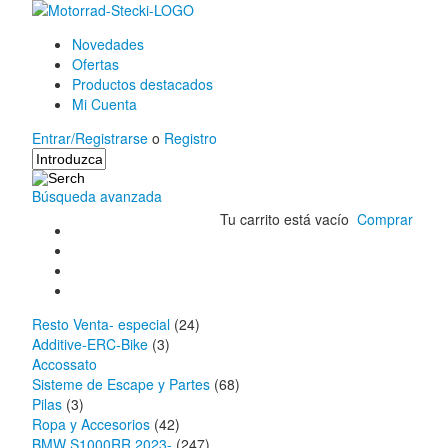
Novedades
Ofertas
Productos destacados
Mi Cuenta
Entrar/Registrarse
o
Registro
Búsqueda avanzada
Tu carrito está vacío
Comprar
Resto Venta- especial
(24)
Additive-ERC-Bike
(3)
Accossato
Sisteme de Escape y Partes
(68)
Pilas
(3)
Ropa y Accesorios
(42)
BMW S1000RR 2023-
(247)