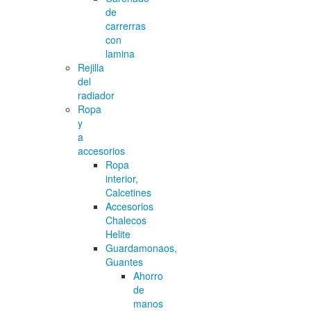
de
carrerras
con
lamina
Rejilla
del
radiador
Ropa
y
a
accesorios
Ropa
interior,
Calcetines
Accesorios
Chalecos
Helite
Guardamonaos,
Guantes
Ahorro
de
manos