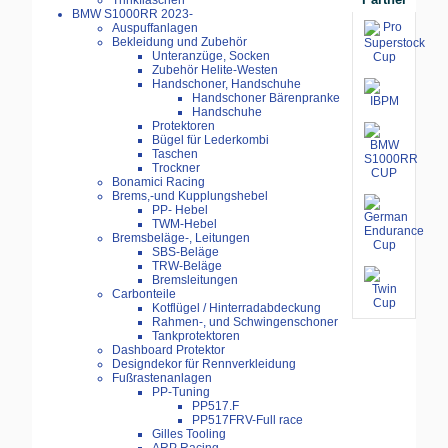
Trinkflaschen
BMW S1000RR 2023-
Auspuffanlagen
Bekleidung und Zubehör
Unteranzüge, Socken
Zubehör Helite-Westen
Handschoner, Handschuhe
Handschoner Bärenpranke
Handschuhe
Protektoren
Bügel für Lederkombi
Taschen
Trockner
Bonamici Racing
Brems,-und Kupplungshebel
PP- Hebel
TWM-Hebel
Bremsbeläge-, Leitungen
SBS-Beläge
TRW-Beläge
Bremsleitungen
Carbonteile
Kotflügel / Hinterradabdeckung
Rahmen-, und Schwingenschoner
Tankprotektoren
Dashboard Protektor
Designdekor für Rennverkleidung
Fußrastenanlagen
PP-Tuning
PP517.F
PP517FRV-Full race
Gilles Tooling