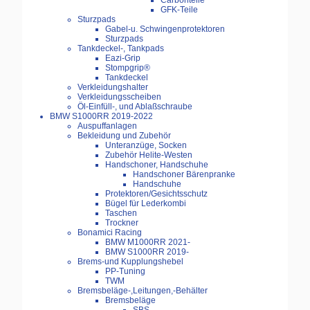
Carbonteile
GFK-Teile
Sturzpads
Gabel-u. Schwingenprotektoren
Sturzpads
Tankdeckel-, Tankpads
Eazi-Grip
Stompgrip®
Tankdeckel
Verkleidungshalter
Verkleidungsscheiben
Öl-Einfüll-, und Ablaßschraube
BMW S1000RR 2019-2022
Auspuffanlagen
Bekleidung und Zubehör
Unteranzüge, Socken
Zubehör Helite-Westen
Handschoner, Handschuhe
Handschoner Bärenpranke
Handschuhe
Protektoren/Gesichtsschutz
Bügel für Lederkombi
Taschen
Trockner
Bonamici Racing
BMW M1000RR 2021-
BMW S1000RR 2019-
Brems-und Kupplungshebel
PP-Tuning
TWM
Bremsbeläge-,Leitungen,-Behälter
Bremsbeläge