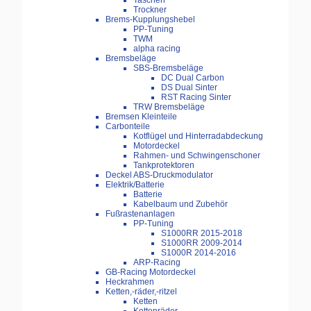
Taschen
Trockner
Brems-Kupplungshebel
PP-Tuning
TWM
alpha racing
Bremsbeläge
SBS-Bremsbeläge
DC Dual Carbon
DS Dual Sinter
RST Racing Sinter
TRW Bremsbeläge
Bremsen Kleinteile
Carbonteile
Kotflügel und Hinterradabdeckung
Motordeckel
Rahmen- und Schwingenschoner
Tankprotektoren
Deckel ABS-Druckmodulator
Elektrik/Batterie
Batterie
Kabelbaum und Zubehör
Fußrastenanlagen
PP-Tuning
S1000RR 2015-2018
S1000RR 2009-2014
S1000R 2014-2016
ARP-Racing
GB-Racing Motordeckel
Heckrahmen
Ketten,-räder,-ritzel
Ketten