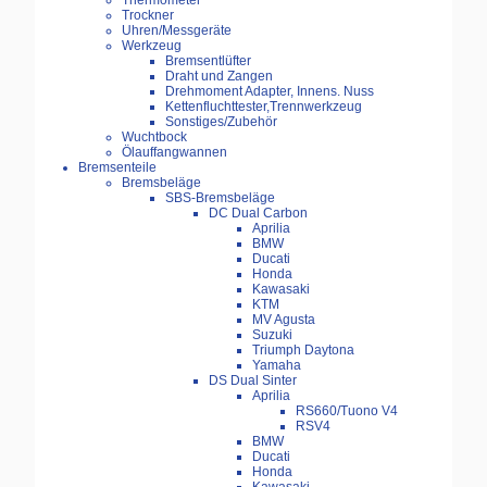
Thermometer
Trockner
Uhren/Messgeräte
Werkzeug
Bremsentlüfter
Draht und Zangen
Drehmoment Adapter, Innens. Nuss
Kettenfluchttester,Trennwerkzeug
Sonstiges/Zubehör
Wuchtbock
Ölauffangwannen
Bremsenteile
Bremsbeläge
SBS-Bremsbeläge
DC Dual Carbon
Aprilia
BMW
Ducati
Honda
Kawasaki
KTM
MV Agusta
Suzuki
Triumph Daytona
Yamaha
DS Dual Sinter
Aprilia
RS660/Tuono V4
RSV4
BMW
Ducati
Honda