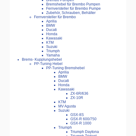
Brembo Pumpen
Bremshebel für Brembo Pumpen
Fernversteller für Brembo Pumpe
Zubehör, Schrauben, Behälter
Fernversteller für Brembo
Aprilia
BMW
Ducati
Honda
Kawasaki
KTM
Suzuki
Triumph
Yamaha
Brems- Kupplungshebel
PP-Tuning Hebel
PP-Tuning Bremshebel
Aprilia
BMW
Ducati
Honda
Kawasaki
ZX-6R/636
ZX-10R
KTM
MV Agusta
Suzuki
GSX-8S
GSX-R 600/750
GSX-R 1000
Triumph
Triumph Daytona