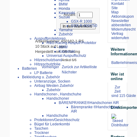
Aprilia
Kontakt
BMW
Site
Honda
Map
Kawasaki
Anzahl:
Aktionskupon
Suzuki
Newsletter
GSX-R 1000
abbestellen
GSX-R 600/750
Widerrufsrecht
Yamaha
Vertrag
Zubehör
widerrufen
Auspuffprotektoren
Artikelnummer: A50182-1-RS
R&G Racing Auspuff Protektor
10 Stück auf Lager
BMW
Weitere
Kawasaki
Hergestellt von: GB Racing
Informatione
Universal Auspuffschutz
Hitzeschutzband
Artikel 6/6
Batteriehinweis
Hitzeschutzfolie
Vorheriger
Zurück zur Artikelliste
Batterien
Nächster
LP Batterie
Wer ist
Bekleidung u. Zubehör
online
Unteranzüge, Socken
Airbag Westen Zubehör
Zur
Zubehör
Zeit
Handschoner-, Handschuhe
sind 115 Gäste 
Handschoner
BÄRENPRANKE®Handschoner AIR
Bärenpranke ®Handschoner
Direktimporte
AIR
Handschuhe
Protektoren/Gesichtsschutz
Bügel für Lederkombi
Taschen
Trockner
Partner