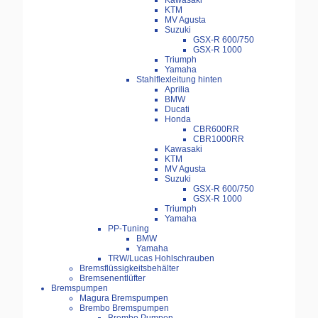
Kawasaki
KTM
MV Agusta
Suzuki
GSX-R 600/750
GSX-R 1000
Triumph
Yamaha
Stahlflexleitung hinten
Aprilia
BMW
Ducati
Honda
CBR600RR
CBR1000RR
Kawasaki
KTM
MV Agusta
Suzuki
GSX-R 600/750
GSX-R 1000
Triumph
Yamaha
PP-Tuning
BMW
Yamaha
TRW/Lucas Hohlschrauben
Bremsflüssigkeitsbehälter
Bremsenentlüfter
Bremspumpen
Magura Bremspumpen
Brembo Bremspumpen