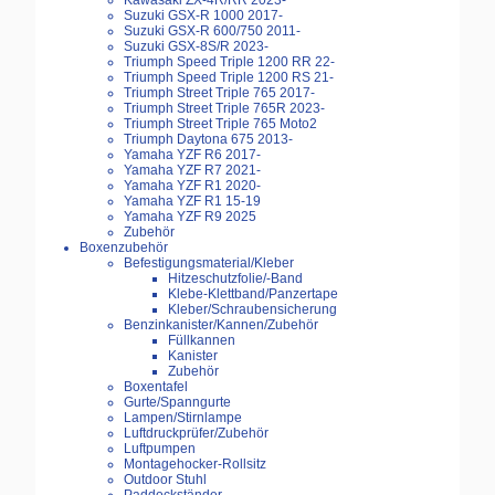
Kawasaki ZX-4R/RR 2023-
Suzuki GSX-R 1000 2017-
Suzuki GSX-R 600/750 2011-
Suzuki GSX-8S/R 2023-
Triumph Speed Triple 1200 RR 22-
Triumph Speed Triple 1200 RS 21-
Triumph Street Triple 765 2017-
Triumph Street Triple 765R 2023-
Triumph Street Triple 765 Moto2
Triumph Daytona 675 2013-
Yamaha YZF R6 2017-
Yamaha YZF R7 2021-
Yamaha YZF R1 2020-
Yamaha YZF R1 15-19
Yamaha YZF R9 2025
Zubehör
Boxenzubehör
Befestigungsmaterial/Kleber
Hitzeschutzfolie/-Band
Klebe-Klettband/Panzertape
Kleber/Schraubensicherung
Benzinkanister/Kannen/Zubehör
Füllkannen
Kanister
Zubehör
Boxentafel
Gurte/Spanngurte
Lampen/Stirnlampe
Luftdruckprüfer/Zubehör
Luftpumpen
Montagehocker-Rollsitz
Outdoor Stuhl