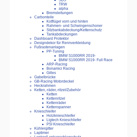
SBS
TRW
alpha
Bremsleitungen
Carbonteile
Kotflügel vorn und hinten
Rahmen- und Schwingenschoner
Sitzbankabdeckung/Kettenschutz
Tankabdeckungen
Dashboard Protektor
Designdekor für Rennverkleidung
Fußrastenanlagen
PP-Tuning
BMW S1000RR 2019-
BMW S1000RR 2019- Full Race
ARP-Racing
Bonamici Racing
Gilles
Gabelbrücke
GB-Racing Motordeckel
Heckrahmen
Ketten,-räder,-ritzel/Zubehör
Ketten
Kettenritzel
Kettenräder
Kettenspanner
Knieschleifer
Holzknieschleifer
Ligtech Knieschliefer
PSI Knieschleifer
Kühlergitter
Laptimer