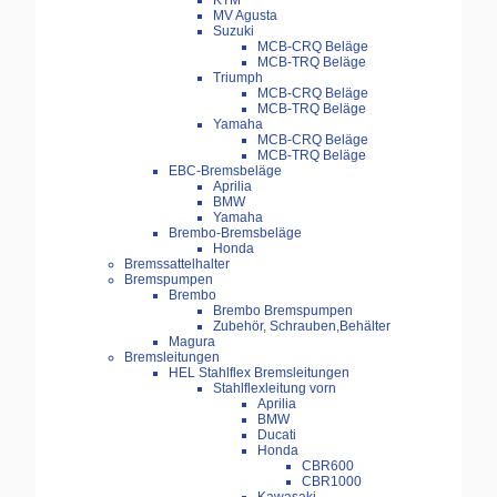
KTM
MV Agusta
Suzuki
MCB-CRQ Beläge
MCB-TRQ Beläge
Triumph
MCB-CRQ Beläge
MCB-TRQ Beläge
Yamaha
MCB-CRQ Beläge
MCB-TRQ Beläge
EBC-Bremsbeläge
Aprilia
BMW
Yamaha
Brembo-Bremsbeläge
Honda
Bremssattelhalter
Bremspumpen
Brembo
Brembo Bremspumpen
Zubehör, Schrauben,Behälter
Magura
Bremsleitungen
HEL Stahlflex Bremsleitungen
Stahlflexleitung vorn
Aprilia
BMW
Ducati
Honda
CBR600
CBR1000