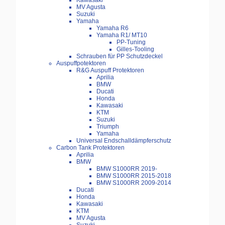
Kawasaki
MV Agusta
Suzuki
Yamaha
Yamaha R6
Yamaha R1/ MT10
PP-Tuning
Gilles-Tooling
Schrauben für PP Schutzdeckel
Auspuffpotektoren
R&G Auspuff Protektoren
Aprilia
BMW
Ducati
Honda
Kawasaki
KTM
Suzuki
Triumph
Yamaha
Universal Endschalldämpferschutz
Carbon Tank Protektoren
Aprilia
BMW
BMW S1000RR 2019-
BMW S1000RR 2015-2018
BMW S1000RR 2009-2014
Ducati
Honda
Kawasaki
KTM
MV Agusta