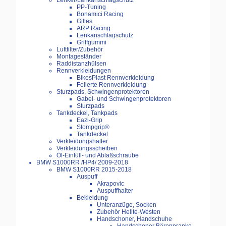
Lenker/Lenkanschlagschutz
PP-Tuning
Bonamici Racing
Gilles
ARP Racing
Lenkanschlagschutz
Griffgummi
Luftfilter/Zubehör
Montageständer
Raddistanzhülsen
Rennverkleidungen
BikesPlast Rennverkleidung
Folierte Rennverkleidung
Sturzpads, Schwingenprotektoren
Gabel- und Schwingenprotektoren
Sturzpads
Tankdeckel, Tankpads
Eazi-Grip
Stompgrip®
Tankdeckel
Verkleidungshalter
Verkleidungsscheiben
Öl-Einfüll- und Ablaßschraube
BMW S1000RR /HP4/ 2009-2018
BMW S1000RR 2015-2018
Auspuff
Akrapovic
Auspuffhalter
Bekleidung
Unteranzüge, Socken
Zubehör Helite-Westen
Handschoner, Handschuhe