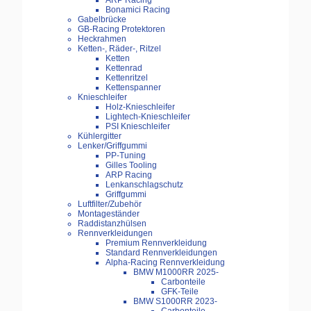
ARP Racing
Bonamici Racing
Gabelbrücke
GB-Racing Protektoren
Heckrahmen
Ketten-, Räder-, Ritzel
Ketten
Kettenrad
Kettenritzel
Kettenspanner
Knieschleifer
Holz-Knieschleifer
Lightech-Knieschleifer
PSI Knieschleifer
Kühlergitter
Lenker/Griffgummi
PP-Tuning
Gilles Tooling
ARP Racing
Lenkanschlagschutz
Griffgummi
Luftfilter/Zubehör
Montageständer
Raddistanzhülsen
Rennverkleidungen
Premium Rennverkleidung
Standard Rennverkleidungen
Alpha-Racing Rennverkleidung
BMW M1000RR 2025-
Carbonteile
GFK-Teile
BMW S1000RR 2023-