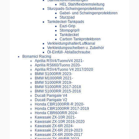
Stahlflexbremsleitungen
HEL Stahlflexbremsleitung
Sturzpads-Schwingenprotektoren
Gabel- und Schwingenprotektoren
Sturzpad
Tankdeckel-Tankpads
Eazi-Grip
Stompgrip®
Tankdeckel
Carbon Tankprotektoren
Verkleidungshalter/Luftkanal
Verkleidungsscheiben u. Zubehör
Öl-Einfüll- Ablaßschraube
Bonamici Racing
Aprilia RSV4/TuonoV4 2021-
Aprilia RS660/Tuono 2020-
Aprilia RSV4/Tuono V4 2017/2020
BMW S1000RR 2023-
BMW M1000RR 2021-
BMW S1000RR 2019-
BMW S1000RR 2017-2018
BMW S1000RR 2015-2016
Ducati Panigale V4
Ducati Panigale V2
Honda CBR1000RR-R 2020-
Honda CBR1000RR 2017-2019
Honda CBR600RR 2024-
Kawasaki ZX-10R 2021-
Kawasaki ZX-10R 2016-2020
Kawasaki ZX-6R 2024-
Kawasaki ZX-6R 2019-2023
Kawasaki ZX-6R 2009-2017