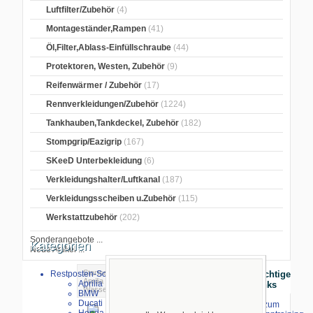
Luftfilter/Zubehör
(4)
Montageständer,Rampen
(41)
Öl,Filter,Ablass-Einfüllschraube
(44)
Protektoren, Westen, Zubehör
(9)
Reifenwärmer / Zubehör
(17)
Rennverkleidungen/Zubehör
(1224)
Tankhauben,Tankdeckel, Zubehör
(182)
Stompgrip/Eazigrip
(167)
SKeeD Unterbekleidung
(6)
Verkleidungshalter/Luftkanal
(187)
Verkleidungsscheiben u.Zubehör
(115)
Werkstattzubehör
(202)
Sonderangebote ...
Kategorien
Neue Artikel ...
Startseite
>
GB Racing Protektoren
>
Restposten-Sonderverkauf
Wichtige
Aprilia
>
Aprilia RS 660 2021-
>
Aprilia
Links
Wasserpumpendeckel Aprilia RS660 2020-
BMW
Ducati
⇒ zum