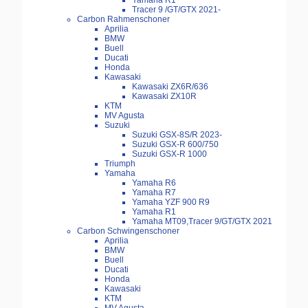
Yamaha R1
Tracer 9 /GT/GTX 2021-
Carbon Rahmenschoner
Aprilia
BMW
Buell
Ducati
Honda
Kawasaki
Kawasaki ZX6R/636
Kawasaki ZX10R
KTM
MV Agusta
Suzuki
Suzuki GSX-8S/R 2023-
Suzuki GSX-R 600/750
Suzuki GSX-R 1000
Triumph
Yamaha
Yamaha R6
Yamaha R7
Yamaha YZF 900 R9
Yamaha R1
Yamaha MT09,Tracer 9/GT/GTX 2021
Carbon Schwingenschoner
Aprilia
BMW
Buell
Ducati
Honda
Kawasaki
KTM