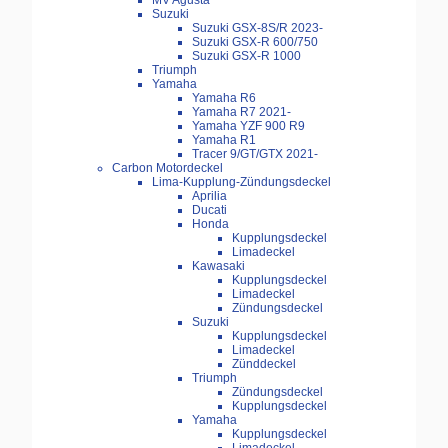
MV Agusta
Suzuki
Suzuki GSX-8S/R 2023-
Suzuki GSX-R 600/750
Suzuki GSX-R 1000
Triumph
Yamaha
Yamaha R6
Yamaha R7 2021-
Yamaha YZF 900 R9
Yamaha R1
Tracer 9/GT/GTX 2021-
Carbon Motordeckel
Lima-Kupplung-Zündungsdeckel
Aprilia
Ducati
Honda
Kupplungsdeckel
Limadeckel
Kawasaki
Kupplungsdeckel
Limadeckel
Zündungsdeckel
Suzuki
Kupplungsdeckel
Limadeckel
Zünddeckel
Triumph
Zündungsdeckel
Kupplungsdeckel
Yamaha
Kupplungsdeckel