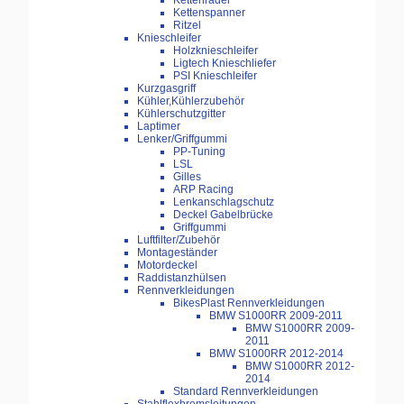
Kettenräder
Kettenspanner
Ritzel
Knieschleifer
Holzknieschleifer
Ligtech Knieschliefer
PSI Knieschleifer
Kurzgasgriff
Kühler,Kühlerzubehör
Kühlerschutzgitter
Laptimer
Lenker/Griffgummi
PP-Tuning
LSL
Gilles
ARP Racing
Lenkanschlagschutz
Deckel Gabelbrücke
Griffgummi
Luftfilter/Zubehör
Montageständer
Motordeckel
Raddistanzhülsen
Rennverkleidungen
BikesPlast Rennverkleidungen
BMW S1000RR 2009-2011
BMW S1000RR 2009-
2011
BMW S1000RR 2012-2014
BMW S1000RR 2012-
2014
Standard Rennverkleidungen