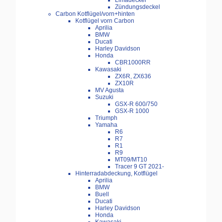
Limadeckel
Zündungsdeckel
Carbon Kotflügel/vorn+hinten
Kotflügel vorn Carbon
Aprilia
BMW
Ducati
Harley Davidson
Honda
CBR1000RR
Kawasaki
ZX6R, ZX636
ZX10R
MV Agusta
Suzuki
GSX-R 600/750
GSX-R 1000
Triumph
Yamaha
R6
R7
R1
R9
MT09/MT10
Tracer 9 GT 2021-
Hinterradabdeckung, Kotflügel
Aprilia
BMW
Buell
Ducati
Harley Davidson
Honda