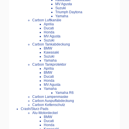
Kawasaki
MV Agusta
Suzuki
Triumph Daytona
Yamaha
Carbon Luftkanäle
Aprilia
Ducati
Honda
MV Agusta
Suzuki
Carbon Tankabdeckung
BMW
Kawasaki
Suzuki
Yamaha
Carbon Tankprotektor
Aprilia
BMW
Ducati
Honda
MV Agusta
Yamaha
Yamaha R6
Carbon Lampenmaske
Carbon Auspuffabdeckung
Carbon Kettenschutz
Crash/Sturz-Pads
Alu-Motordeckel
BMW
Ducati
Honda