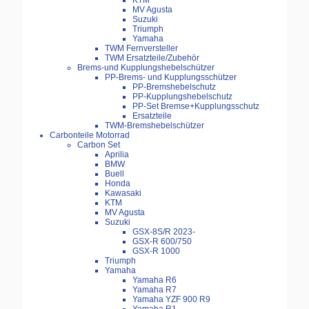
KTM
MV Agusta
Suzuki
Triumph
Yamaha
TWM Fernversteller
TWM Ersatzteile/Zubehör
Brems-und Kupplungshebelschützer
PP-Brems- und Kupplungsschützer
PP-Bremshebelschutz
PP-Kupplungshebelschutz
PP-Set Bremse+Kupplungsschutz
Ersatzteile
TWM-Bremshebelschützer
Carbonteile Motorrad
Carbon Set
Aprilia
BMW
Buell
Honda
Kawasaki
KTM
MV Agusta
Suzuki
GSX-8S/R 2023-
GSX-R 600/750
GSX-R 1000
Triumph
Yamaha
Yamaha R6
Yamaha R7
Yamaha YZF 900 R9