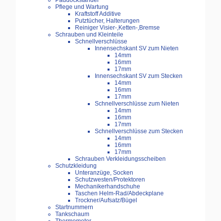
Paddockständer
Pflege und Wartung
Kraftstoff Additive
Putztücher, Halterungen
Reiniger Visier-,Ketten-,Bremse
Schrauben und Kleinteile
Schnellverschlüsse
Innensechskant SV zum Nieten
14mm
16mm
17mm
Innensechskant SV zum Stecken
14mm
16mm
17mm
Schnellverschlüsse zum Nieten
14mm
16mm
17mm
Schnellverschlüsse zum Stecken
14mm
16mm
17mm
Schrauben Verkleidungsscheiben
Schutzkleidung
Unteranzüge, Socken
Schutzwesten/Protektoren
Mechanikerhandschuhe
Taschen Helm-Rad/Abdeckplane
Trockner/Aufsatz/Bügel
Startnummern
Tankschaum