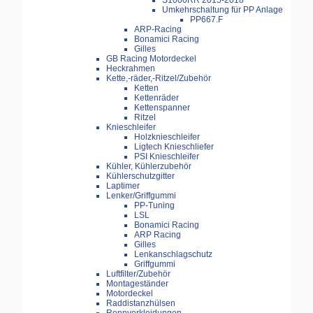
S1000RR 2015-2018
Umkehrschaltung für PP Anlage
PP667.F
ARP-Racing
Bonamici Racing
Gilles
GB Racing Motordeckel
Heckrahmen
Kette,-räder,-Ritzel/Zubehör
Ketten
Kettenräder
Kettenspanner
Ritzel
Knieschleifer
Holzknieschleifer
Ligtech Knieschliefer
PSI Knieschleifer
Kühler, Kühlerzubehör
Kühlerschutzgitter
Laptimer
Lenker/Griffgummi
PP-Tuning
LSL
Bonamici Racing
ARP Racing
Gilles
Lenkanschlagschutz
Griffgummi
Luftfilter/Zubehör
Montageständer
Motordeckel
Raddistanzhülsen