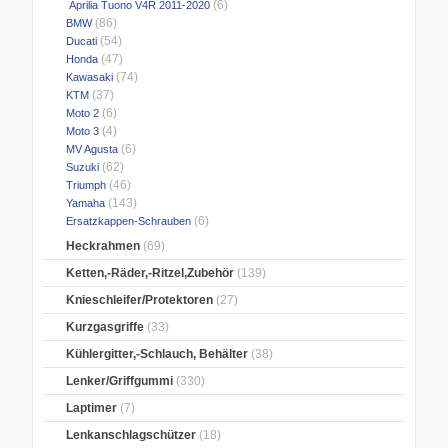
(6)
Aprilia Tuono V4R 2011-2020
(86)
BMW
(54)
Ducati
(47)
Honda
(74)
Kawasaki
(37)
KTM
(6)
Moto 2
(4)
Moto 3
(6)
MV Agusta
(62)
Suzuki
(46)
Triumph
(143)
Yamaha
(6)
Ersatzkappen-Schrauben
Heckrahmen
(69)
Ketten,-Räder,-Ritzel,Zubehör
(139)
Knieschleifer/Protektoren
(27)
Kurzgasgriffe
(33)
Kühlergitter,-Schlauch, Behälter
(38)
Lenker/Griffgummi
(330)
Laptimer
(7)
Lenkanschlagschützer
(18)