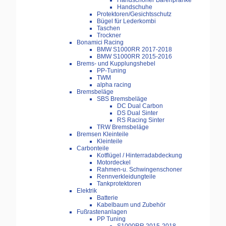
Handschoner Bärenpranke
Handschuhe
Protektoren/Gesichtsschutz
Bügel für Lederkombi
Taschen
Trockner
Bonamici Racing
BMW S1000RR 2017-2018
BMW S1000RR 2015-2016
Brems- und Kupplungshebel
PP-Tuning
TWM
alpha racing
Bremsbeläge
SBS Bremsbeläge
DC Dual Carbon
DS Dual Sinter
RS Racing Sinter
TRW Bremsbeläge
Bremsen Kleinteile
Kleinteile
Carbonteile
Kotflügel / Hinterradabdeckung
Motordeckel
Rahmen-u. Schwingenschoner
Rennverkleidungteile
Tankprotektoren
Elektrik
Batterie
Kabelbaum und Zubehör
Fußrastenanlagen
PP Tuning