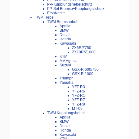
PP-Bremshebelschutz
PP-Kupplungshebelschutz
PP-Set Bremse+Kupplungsschutz
Ersatzteile
TWM Hebel
TWM Bremshebel
Aprilia
BMW
Ducati
Honda
Kawasaki
ZX6R/Z750
ZX10R/Z1000
KTM
MV Agusta
Suzuki
GSX-R 600/750
GSX-R 1000
Triumph
Yamaha
YFZ-R3
YFZ-R6
YFZ-R1
YZF-R7
YFZ-R9
MT-09
TWM Kupplungshebel
Aprilia
BMW
Ducati
Honda
Kawasaki