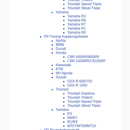
Triumph Trident
Triumph Speed Triple
Triumph Street Triple
Yamaha
Yamaha R3
Yamaha R6
Yamaha R7
Yamaha R1
Yamaha R9
PP-Tuning Kupplungshebel
Aprilia
BMW
Ducati
Honda
CBR 600RR/900RR
CBR 1000RR/CB1000R
Kawasaki
KTM
MV Agusta
Suzuki
GSX-R 600/750
GSX-R 1000
Triumph
Triumph Daytona
Triumph Trident
Triumph Speed Triple
Triumph Street Triple
Yamaha
R3
R6/R7
R1/R9
MT07/MT09/MT10