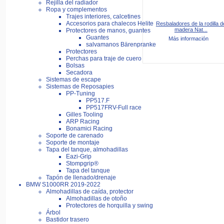
Rejilla del radiador
Ropa y complementos
Trajes interiores, calcetines
Accesorios para chalecos Helite
Resbaladores de la rodilla d
madera Nat...
Protectores de manos, guantes
Guantes
Más información
salvamanos Bärenpranke
Protectores
Perchas para traje de cuero
Bolsas
Secadora
Sistemas de escape
Sistemas de Reposapies
PP-Tuning
PP517.F
PP517FRV-Full race
Gilles Tooling
ARP Racing
Bonamici Racing
Soporte de carenado
Soporte de montaje
Tapa del tanque, almohadillas
Eazi-Grip
Stompgrip®
Tapa del tanque
Tapón de llenado/drenaje
BMW S1000RR 2019-2022
Almohadillas de caída, protector
Almohadillas de otoño
Protectores de horquilla y swing
Árbol
Bastidor trasero