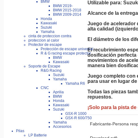
BMW
Utilizable para: Suzu
BMW 2019-
BMW 2015-2018
Alcance de la entrega:
BMW 2009-2014
Honda
Juego de acelerador 
Kawasaki
Suzuki
alta calidad (izquierdo
Yamaha
cinta de proteccion contra
El diámetro de los di
proteccion al calor
Protector de escape
Protección de escape universal
El recubrimiento espe
R & G racing escape protector
dosificación perfecta 
BMW
movimientos de acel
Kawasaki
manera bien dosificad
Soporte de Escape
R&G Racing
Suzuki
Juego completo con 
Yamaha
para usar en lugar de
Yamaha R6
CNC
Todas las piezas tam
Aprilia
repuestos.

BMW
Honda
Kawasaki
¡Solo para la pista de 
Suzuki
GSX-R 1000
GSX-R 600/750
Yamaha
Fabricante-Persona res
Accesorios
Pilas
LP Batterie