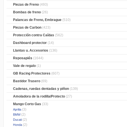
Piezas de Freno
(493)
Bombas de freno
(26)
Palancas de Freno, Embrague
(510)
Piezas de Carbon
(423)
Protección contra Caídas
(562)
Dashboard protector
(14)
Llantas u. Accesorios
(136)
Reposapiés
(1644)
Vale de regalo
(1)
GB Racing Protectores
(607)
Bastidor Trasero
(69)
Cadenas, ruedas dentadas y piñon
(139)
Amoladora de la rodilla/Protecto
(27)
Mango Corto Gas
(33)
(3)
Aprilia
(2)
BMW
(2)
Ducati
(2)
Honda