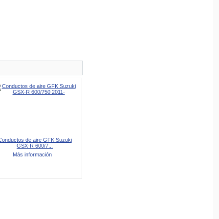
Conductos de aire GFK Suzuki
GSX-R 600/7...
Más información