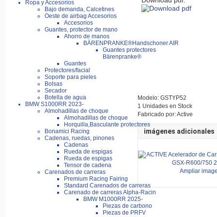
Download pdf:
Ropa y Accesorios
Bajo demanda, Calcetines
Oeste de airbag Accesorios
Accesorios
Guantes, protector de mano
Ahorro de manos
BÄRENPRANKE®Handschoner AIR
Guantes protectores
Bärenpranke®
Guantes
Protectores/facial
Soporte para pieles
Bolsas
Secador
Botella de agua
Modelo: GSTYP52
BMW S1000RR 2023-
1 Unidades en Stock
Almohadillas de choque
Fabricado por: Active
Almohadillas de choque
Horquilla,Basculante protectores
imágenes adicionales
Bonamici Racing
Cadenas, ruedas, pinones
Cadenas
Rueda de espigas
Rueda de espigas
Tensor de cadena
Ampliar imag
Carenados de carreras
Premium Racing Fairing
Standard Carenados de carreras
Carenado de carreras Alpha-Racin
BMW M1000RR 2025-
Piezas de carbono
Piezas de PRFV