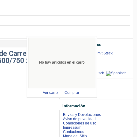
Enlaces Importantes
de Carrera
⇒ zum Renntraining mit Stecki
600/750 2011-
No hay artículos en el carro
Idiomas
aceptamos
Ver carro
Comprar
Información
Envíos y Devoluciones
Aviso de privacidad
Condiciones de uso
Impressum
Contáctenos
Mapa del Sitio