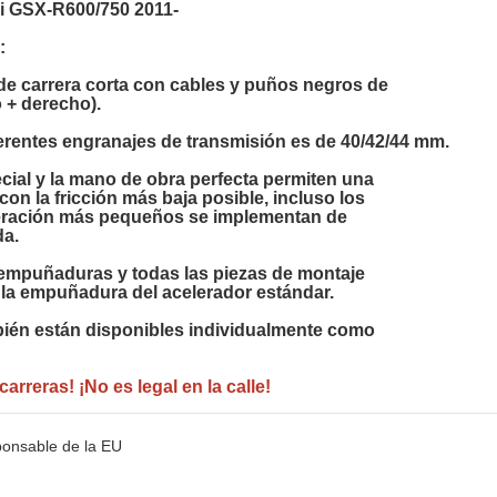
ki GSX-R600/750 2011-



de carrera corta con cables y puños negros de 
 + derecho).

ferentes engranajes de transmisión es de 40/42/44 mm.

cial y la mano de obra perfecta permiten una 
con la fricción más baja posible, incluso los 
eración más pequeños se implementan de
a.

empuñaduras y todas las piezas de montaje
 la empuñadura del acelerador estándar.

bién están disponibles individualmente como
carreras! ¡No es legal en la calle!
ponsable de la EU