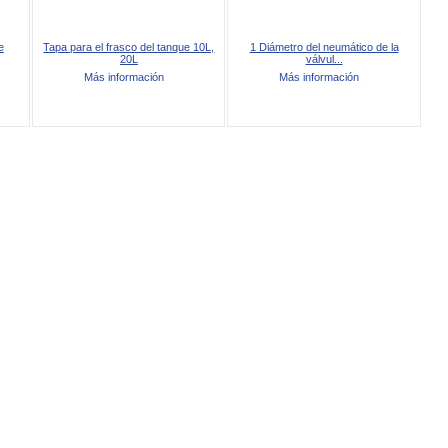
e
Tapa para el frasco del tanque 10L,
1 Diámetro del neumático de la
20L
válvul...
Más información
Más información