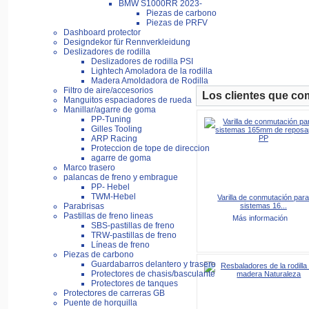
BMW S1000RR 2023-
Piezas de carbono
Piezas de PRFV
Dashboard protector
Designdekor für Rennverkleidung
Deslizadores de rodilla
Deslizadores de rodilla PSI
Lightech Amoladora de la rodilla
Madera Amoldadora de Rodilla
Filtro de aire/accesorios
Los clientes que co
Manguitos espaciadores de rueda
Manillar/agarre de goma
PP-Tuning
Gilles Tooling
ARP Racing
Proteccion de tope de direccion
agarre de goma
Marco trasero
palancas de freno y embrague
PP- Hebel
TWM-Hebel
Varilla de conmutación par
sistemas 16...
Parabrisas
Pastillas de freno lineas
Más información
SBS-pastillas de freno
TRW-pastillas de freno
Líneas de freno
Piezas de carbono
Guardabarros delantero y trasero
Protectores de chasis/basculante
Protectores de tanques
Protectores de carreras GB
Puente de horquilla