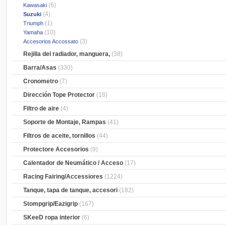
(6)
Kawasaki
(4)
Suzuki
(1)
Triumph
(10)
Yamaha
(3)
Accesorios Accossato
Rejilla del radiador, manguera,
(38)
Barra/Asas
(330)
Cronometro
(7)
Dirección Tope Protector
(18)
Filtro de aire
(4)
Soporte de Montaje, Rampas
(41)
Filtros de aceite, tornillos
(44)
Protectore Accesorios
(9)
Calentador de Neumático / Acceso
(17)
Racing Fairing/Accessiores
(1224)
Tanque, tapa de tanque, accesori
(182)
Stompgrip/Eazigrip
(167)
SKeeD ropa interior
(6)