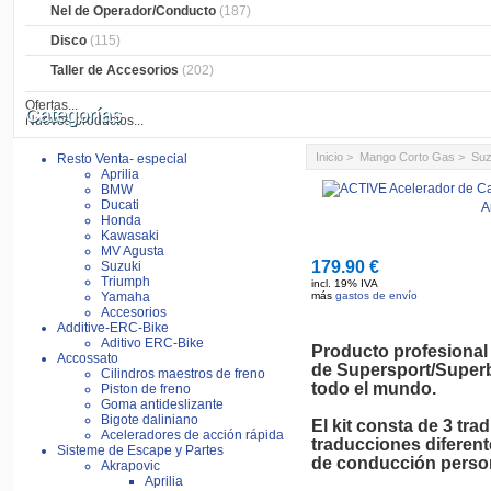
Nel de Operador/Conducto
(187)
Disco
(115)
Taller de Accesorios
(202)
Ofertas...
Categorías
Nuevos productos...
Inicio
>
Mango Corto Gas
>
Suz
Resto Venta- especial
Aprilia
BMW
Ducati
A
Honda
Kawasaki
MV Agusta
179.90 €
Suzuki
Triumph
incl. 19% IVA
Yamaha
más
gastos de envío
Accesorios
Additive-ERC-Bike
Aditivo ERC-Bike
Producto profesional
Accossato
de Supersport/Superb
Cilindros maestros de freno
todo el mundo.

Piston de freno
Goma antideslizante
Bigote daliniano
El kit consta de 3 tra
Aceleradores de acción rápida
traducciones diferente
Sisteme de Escape y Partes
de conducción person
Akrapovic
Aprilia