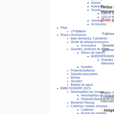
Honda
Kawasaki
Todas 
Suzuki
repuest
GSX-R 1
GSX-R 6
¡Solo p
Yamaha
Accesorios
Pilas
LP Batterie
Fabric
Ropa y Accesorios
Bajo demanda, Calcetines
Oeste de airbag Accesorios
Downlo
Accesorios
Guantes, protector de mano
Ahorro de manos
BÄRENPRANKE®
Guantes 
Bärenpr
Guantes
Protectores/facial
Soporte para pieles
Bolsas
Secador
Botella de agua
BMW S1000RR 2023-
Almohadillas de choque
Modelo:
Almohadillas de choqu
1 Unidad
Horquilla,Basculante pr
Fabricado
Bonamici Racing
Cadenas, ruedas, pinones
Cadenas
imáge
Rueda de espigas