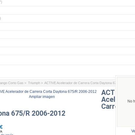
7)
)
ango Corto Gas
>
Triumph
> ACTIVE Acelerador de Carrera Corta Daytona 675/R 2006-20
ACTIVE
Ampliar imagen
Acelerado
No h
Carrera Co
ona 675/R 2006-2012
 €
Ve
VA
 de envío