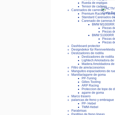
Rueda de espigas
Tensor de cadena
Carenados de carreras
Premium Racing Fairin
Standard Carenados de
Carenado de carreras 
BMW M1000RR 
Piezas d
Piezas 
BMW S1000RR 
Piezas d
Piezas 
Dashboard protector
Designdekor für Rennverkleid
Deslizadores de rodilla
Deslizadores de rodilla
Lightech Amoladora de l
Madera Amoldadora de 
Filtro de aire/accesorios
Manguitos espaciadores de ru
Manillar/agarre de goma
PP-Tuning
Gilles Tooling
ARP Racing
Proteccion de tope de d
agarre de goma
Marco trasero
palancas de freno y embrague
PP- Hebel
TWM-Hebel
Parabrisas
Pastillas de freno lineas