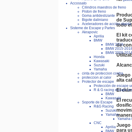
Accossato
Cilindros maestros de freno
Piston de freno
Produc
Goma antideslizante
de Sup
Bigote daliniano
Aceleradores de acción rápida
todo e
Sisteme de Escape y Partes
Akrapovic
El kit 
Aprilia
traducc
BMW
de con
BMW 2019-
BMW 2015-201
BMW 2009-201
Utiliza
Honda
Kawasaki
Alcance
Suzuki
Yamaha
cinta de proteccion contra
Juego 
proteccion al calor
alta ca
Protector de escape
Protección de escape u
El diá
R & G racing escape pro
BMW
Kawasaki
El rec
Soporte de Escape
dosific
R&G Racing
movimi
Suzuki
manera 
Yamaha
Yamaha 
CNC
Juego 
Aprilia
para u
BMW