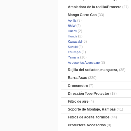
Amoladora de la rodilla/Protecto
(27)
Mango Corto Gas
(33)
(3)
Aprilia
(2)
BMW
(2)
Ducati
(2)
Honda
(6)
Kawasaki
(4)
Suzuki
(1)
Triumph
(10)
Yamaha
(3)
Accesorios Accossato
Rejilla del radiador, manguera,
(38)
Barra/Asas
(330)
Cronometro
(7)
Dirección Tope Protector
(18)
Filtro de aire
(4)
Soporte de Montaje, Rampas
(41)
Filtros de aceite, tornillos
(44)
Protectore Accesorios
(9)