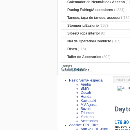
Calentador de Neumático / Acceso
(1
Racing Fairing/Accessiores
(1224)
Tanque, tapa de tanque, accesori
(182
Stompgrip/Eazigrip
(167)
SKeeD ropa interior
(6)
Nel de Operador/Conducto
(187)
Disco
(115)
Taller de Accesorios
(202)
Ofertas...
Categorías
Nuevos productos...
Inicio
>
M
Resto Venta- especial
Aprilia
BMW
Ducati
Honda
Kawasaki
MV Agusta
Dayt
Suzuki
Triumph
Yamaha
Accesorios
179.90
Additive-ERC-Bike
incl. 19% I
Aditivo ERC-Bike
más
gastos