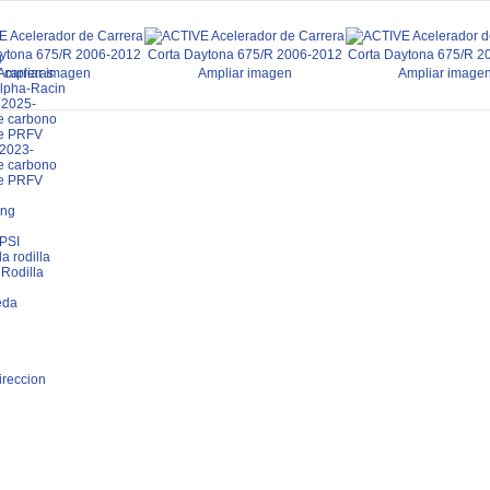
g
Ampliar imagen
Ampliar imagen
Ampliar image
 carreras
Alpha-Racin
2025-
e carbono
de PRFV
2023-
e carbono
de PRFV
ung
 PSI
a rodilla
Rodilla
eda
ireccion