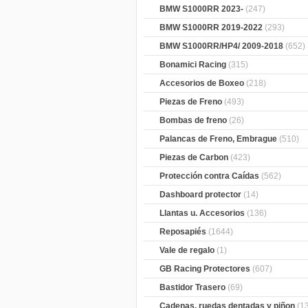
BMW S1000RR 2023-
(247)
BMW S1000RR 2019-2022
(293)
BMW S1000RR/HP4/ 2009-2018
(652)
Bonamici Racing
(315)
Accesorios de Boxeo
(218)
Piezas de Freno
(493)
Bombas de freno
(26)
Palancas de Freno, Embrague
(510)
Piezas de Carbon
(423)
Protección contra Caídas
(562)
Dashboard protector
(14)
Llantas u. Accesorios
(136)
Reposapiés
(1644)
Vale de regalo
(1)
GB Racing Protectores
(607)
Bastidor Trasero
(69)
Cadenas, ruedas dentadas y piñon
(1