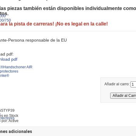
las piezas también están disponibles individualmente com
os.

000
00/750
ara la pista de carreras! ¡No es legal en la calle!
ante-Persona responsable de la EU
ad pdf:
Handschoner AIR
protectores
anke®
Añadir al carro:
 GSTYP39
e
es en Stock
otectores
 por: Active
nes adicionales