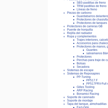
SBS-pastillas de freno
TRW-pastillas de freno
Líneas de freno
Piezas de carbono
Guardabarros delantero
Protectores de chasis/b
Protectores de tanques
Protectores de carreras GB
Puente de horquilla
Rejilla del radiador
Ropa y complementos
Trajes interiores, calcet
Accesorios para chaleco
Protectores de manos, 
Guantes
salvamanos Bär
Protectores
Perchas para traje de c
Bolsas
Secadora
Sistemas de escape
Sistemas de Reposapies
PP-Tuning
PP517.F
PP517FRV-Full 
Gilles Tooling
ARP Racing
Bonamici Racing
Soporte de carenado
Soporte de montaje
Tapa del tanque, almohadillas
Eazi-Grip