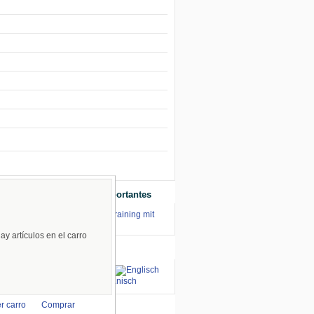
12
Enlaces Importantes
⇒ zum Renntraining mit
Stecki
r de
ay artículos en el carro
rta
Idiomas
r carro
Comprar
aceptamos