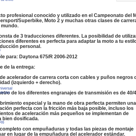
to profesional conocido y utilizado en el Campeonato del
ersport/Superbike, Moto 2 y muchas otras clases de carrer
l mundo.

consta de 3 traducciones diferentes. La posibilidad de utiliza
iones diferentes es perfecta para adaptar la moto a tu estil
ducción personal.

8
4
ble para: Daytona 675/R 2006-2012

 de la entrega:

de acelerador de carrera corta con cables y puños negros 
lidad (izquierdo + derecho).

niversal
metro de los diferentes engranajes de transmisión es de 40/4
tector
ubrimiento especial y la mano de obra perfecta permiten una
ación perfecta con la fricción más baja posible, incluso los 
entos de aceleración más pequeños se implementan de
bien dosificada.

R6
completo con empuñaduras y todas las piezas de montaje
sar en lugar de la empuñadura del acelerador estándar.
