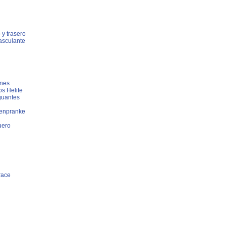
 y trasero
asculante
ines
s Helite
guantes
enpranke
uero
race