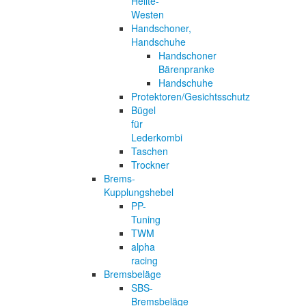
Helite-
Westen
Handschoner,
Handschuhe
Handschoner
Bärenpranke
Handschuhe
Protektoren/Gesichtsschutz
Bügel
für
Lederkombi
Taschen
Trockner
Brems-
Kupplungshebel
PP-
Tuning
TWM
alpha
racing
Bremsbeläge
SBS-
Bremsbeläge