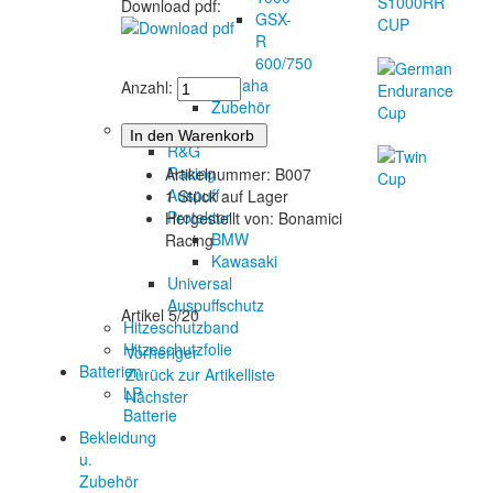
Download pdf:
GSX-
R
600/750
Yamaha
Anzahl:
Zubehör
Auspuffprotektoren
R&G
Racing
Artikelnummer: B007
Auspuff
1 Stück auf Lager
Protektor
Hergestellt von: Bonamici
BMW
Racing
Kawasaki
Universal
Auspuffschutz
Artikel 5/20
Hitzeschutzband
Hitzeschutzfolie
Vorheriger
Batterien
Zurück zur Artikelliste
LP
Nächster
Batterie
Bekleidung
u.
Zubehör