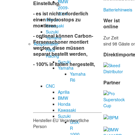
BMW
Einstellung,
2009-
Batteriehinweis
- es ist nicht erforderlich
2014
einen Hydrostops zu
Honda
Wer ist
montieren,
Kawasaki
online
Suzuki
- optional können Carbon-
Zur Zeit
Yamaha
Fersenschoner montiert
sind 98 Gäste on
Auspuffhalter
werden, diese müssen
R&G
separat bestellt werden,
Direktimport
Racing
Suzuki
- 100% in Italien hergestellt,
Yamaha
Yamaha
R6
Partner
CNC
Aprilia
BMW
Honda
Kawasaki
Suzuki
Hersteller-EU Verantwortliche
GSX-
Person
R
1000