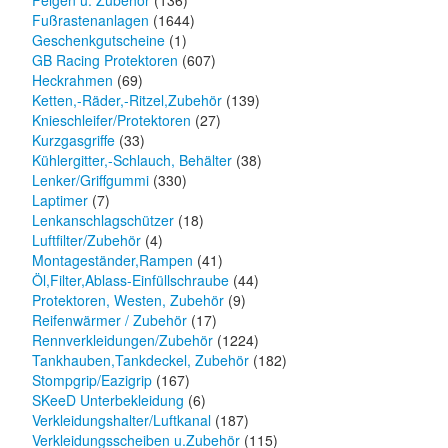
Felgen u. Zubehör
(136)
Fußrastenanlagen
(1644)
Geschenkgutscheine
(1)
GB Racing Protektoren
(607)
Heckrahmen
(69)
Ketten,-Räder,-Ritzel,Zubehör
(139)
Knieschleifer/Protektoren
(27)
Kurzgasgriffe
(33)
Kühlergitter,-Schlauch, Behälter
(38)
Lenker/Griffgummi
(330)
Laptimer
(7)
Lenkanschlagschützer
(18)
Luftfilter/Zubehör
(4)
Montageständer,Rampen
(41)
Öl,Filter,Ablass-Einfüllschraube
(44)
Protektoren, Westen, Zubehör
(9)
Reifenwärmer / Zubehör
(17)
Rennverkleidungen/Zubehör
(1224)
Tankhauben,Tankdeckel, Zubehör
(182)
Stompgrip/Eazigrip
(167)
SKeeD Unterbekleidung
(6)
Verkleidungshalter/Luftkanal
(187)
Verkleidungsscheiben u.Zubehör
(115)