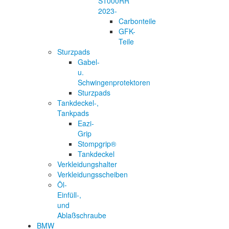
S1000RR
2023-
Carbonteile
GFK-
Teile
Sturzpads
Gabel-
u.
Schwingenprotektoren
Sturzpads
Tankdeckel-,
Tankpads
Eazi-
Grip
Stompgrip®
Tankdeckel
Verkleidungshalter
Verkleidungsscheiben
Öl-
Einfüll-,
und
Ablaßschraube
BMW