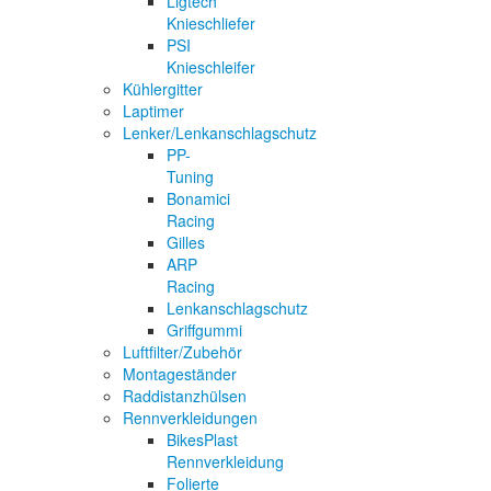
Ligtech
Knieschliefer
PSI
Knieschleifer
Kühlergitter
Laptimer
Lenker/Lenkanschlagschutz
PP-
Tuning
Bonamici
Racing
Gilles
ARP
Racing
Lenkanschlagschutz
Griffgummi
Luftfilter/Zubehör
Montageständer
Raddistanzhülsen
Rennverkleidungen
BikesPlast
Rennverkleidung
Folierte