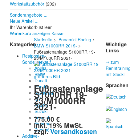
Werkstattzubehör
(202)
Sonderangebote ...
Neue Artikel ...
Ihr Warenkorb ist leer
Warenkorb anzeigen
Kasse
Startseite
>
Bonamici Racing
>
Kategorien
Wichtige
BMW S1000RR 2019-
>
Links
Fußrastenanlage S1000RR 19-
Restposten-
23/M1000RR 2021-
Sonderverkauf
⇒ zum
Aprilia
Renntraining
BMW
mit Stecki
größeres Bild
Ducati
Sprachen
Fußrastenanlage
Honda
S1000RR 19-
Kawasaki
23/M1000RR
MV
2021-
Agusta
Suzuki
775.00 €
Triumph
inkl. 19% MwSt.
Yamaha
zzgl.
Versandkosten
Zubehör
Additive-