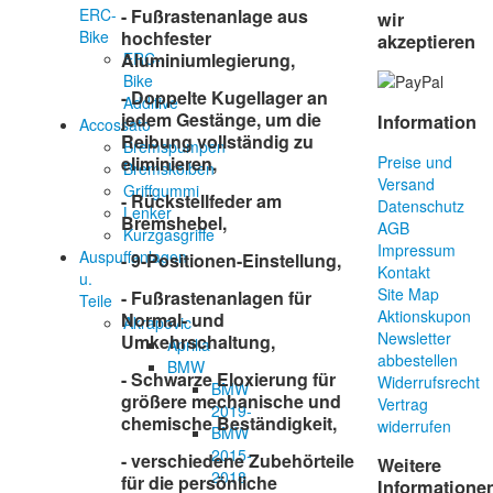
ERC-
- Fußrastenanlage aus
wir
Bike
hochfester
akzeptieren
ERC-
Aluminiumlegierung,
Bike
- Doppelte Kugellager an
Additive
jedem Gestänge, um die
Information
Accossato
Reibung vollständig zu
Bremspumpen
eliminieren,
Preise und
Bremskolben
Versand
Griffgummi
- Rückstellfeder am
Datenschutz
Lenker
Bremshebel,
AGB
Kurzgasgriffe
Impressum
Auspuffanlagen
- 9-Positionen-Einstellung,
Kontakt
u.
Site Map
- Fußrastenanlagen für
Teile
Aktionskupon
Normal- und
Akrapovic
Newsletter
Umkehrschaltung,
Aprilia
abbestellen
BMW
- Schwarze Eloxierung für
Widerrufsrecht
BMW
größere mechanische und
Vertrag
2019-
chemische Beständigkeit,
widerrufen
BMW
2015-
- verschiedene Zubehörteile
Weitere
2018
für die persönliche
Informatione