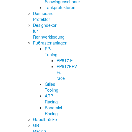
Schwingenschoner
Tankprotektoren
Dashboard
Protektor
Designdekor
für
Rennverkleidung
Fußrastenanlagen
PP-
Tuning
PP517.F
PP517FRV-
Full
race
Gilles
Tooling
ARP
Racing
Bonamici
Racing
Gabelbrücke
GB-
Racing