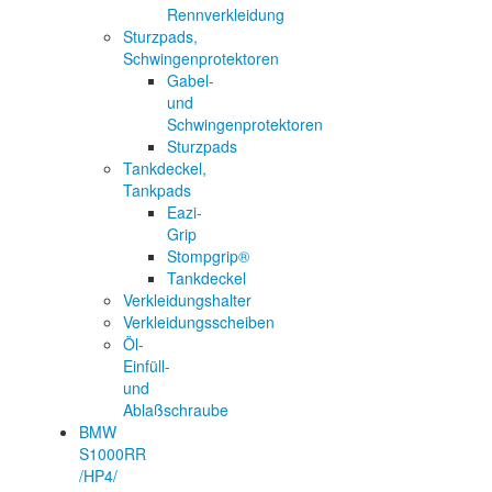
Rennverkleidung
Sturzpads,
Schwingenprotektoren
Gabel-
und
Schwingenprotektoren
Sturzpads
Tankdeckel,
Tankpads
Eazi-
Grip
Stompgrip®
Tankdeckel
Verkleidungshalter
Verkleidungsscheiben
Öl-
Einfüll-
und
Ablaßschraube
BMW
S1000RR
/HP4/