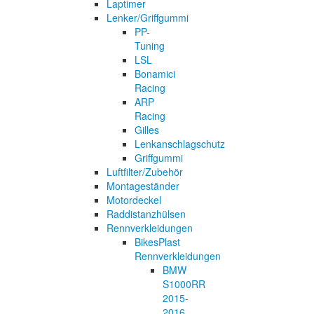
Laptimer
Lenker/Griffgummi
PP-
Tuning
LSL
Bonamici
Racing
ARP
Racing
Gilles
Lenkanschlagschutz
Griffgummi
Luftfilter/Zubehör
Montageständer
Motordeckel
Raddistanzhülsen
Rennverkleidungen
BikesPlast
Rennverkleidungen
BMW
S1000RR
2015-
2016