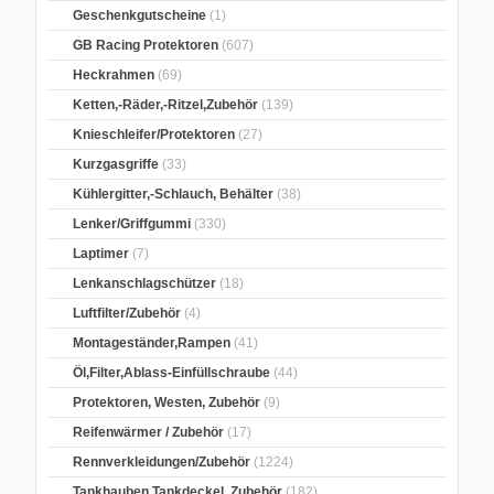
Geschenkgutscheine
(1)
GB Racing Protektoren
(607)
Heckrahmen
(69)
Ketten,-Räder,-Ritzel,Zubehör
(139)
Knieschleifer/Protektoren
(27)
Kurzgasgriffe
(33)
Kühlergitter,-Schlauch, Behälter
(38)
Lenker/Griffgummi
(330)
Laptimer
(7)
Lenkanschlagschützer
(18)
Luftfilter/Zubehör
(4)
Montageständer,Rampen
(41)
Öl,Filter,Ablass-Einfüllschraube
(44)
Protektoren, Westen, Zubehör
(9)
Reifenwärmer / Zubehör
(17)
Rennverkleidungen/Zubehör
(1224)
Tankhauben,Tankdeckel, Zubehör
(182)