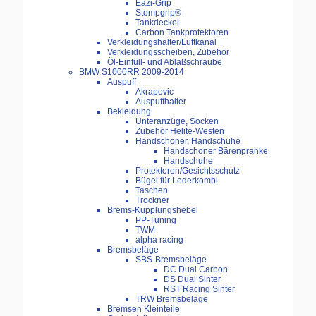
Eazi-Grip
Stompgrip®
Tankdeckel
Carbon Tankprotektoren
Verkleidungshalter/Luftkanal
Verkleidungsscheiben, Zubehör
Öl-Einfüll- und Ablaßschraube
BMW S1000RR 2009-2014
Auspuff
Akrapovic
Auspuffhalter
Bekleidung
Unteranzüge, Socken
Zubehör Helite-Westen
Handschoner, Handschuhe
Handschoner Bärenpranke
Handschuhe
Protektoren/Gesichtsschutz
Bügel für Lederkombi
Taschen
Trockner
Brems-Kupplungshebel
PP-Tuning
TWM
alpha racing
Bremsbeläge
SBS-Bremsbeläge
DC Dual Carbon
DS Dual Sinter
RST Racing Sinter
TRW Bremsbeläge
Bremsen Kleinteile