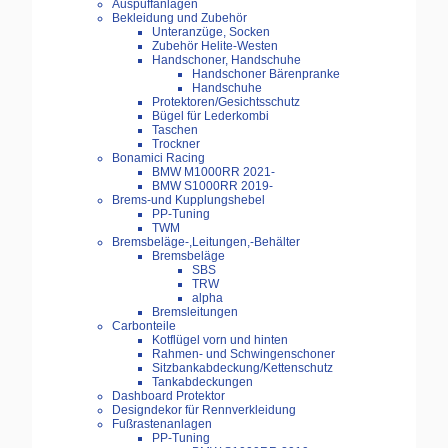
Auspuffanlagen
Bekleidung und Zubehör
Unteranzüge, Socken
Zubehör Helite-Westen
Handschoner, Handschuhe
Handschoner Bärenpranke
Handschuhe
Protektoren/Gesichtsschutz
Bügel für Lederkombi
Taschen
Trockner
Bonamici Racing
BMW M1000RR 2021-
BMW S1000RR 2019-
Brems-und Kupplungshebel
PP-Tuning
TWM
Bremsbeläge-,Leitungen,-Behälter
Bremsbeläge
SBS
TRW
alpha
Bremsleitungen
Carbonteile
Kotflügel vorn und hinten
Rahmen- und Schwingenschoner
Sitzbankabdeckung/Kettenschutz
Tankabdeckungen
Dashboard Protektor
Designdekor für Rennverkleidung
Fußrastenanlagen
PP-Tuning