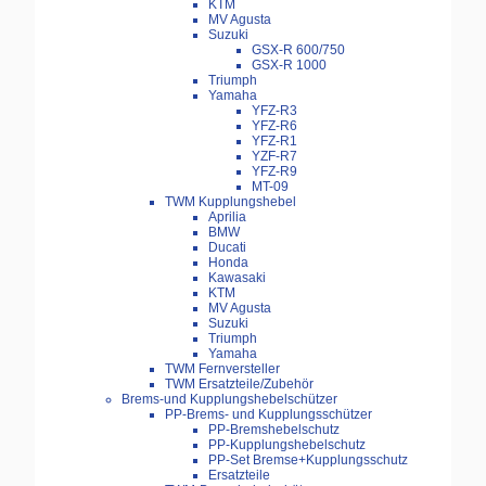
KTM
MV Agusta
Suzuki
GSX-R 600/750
GSX-R 1000
Triumph
Yamaha
YFZ-R3
YFZ-R6
YFZ-R1
YZF-R7
YFZ-R9
MT-09
TWM Kupplungshebel
Aprilia
BMW
Ducati
Honda
Kawasaki
KTM
MV Agusta
Suzuki
Triumph
Yamaha
TWM Fernversteller
TWM Ersatzteile/Zubehör
Brems-und Kupplungshebelschützer
PP-Brems- und Kupplungsschützer
PP-Bremshebelschutz
PP-Kupplungshebelschutz
PP-Set Bremse+Kupplungsschutz
Ersatzteile