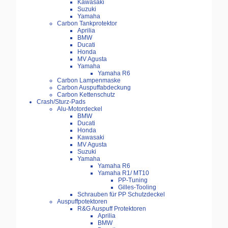
Kawasaki
Suzuki
Yamaha
Carbon Tankprotektor
Aprilia
BMW
Ducati
Honda
MV Agusta
Yamaha
Yamaha R6
Carbon Lampenmaske
Carbon Auspuffabdeckung
Carbon Kettenschutz
Crash/Sturz-Pads
Alu-Motordeckel
BMW
Ducati
Honda
Kawasaki
MV Agusta
Suzuki
Yamaha
Yamaha R6
Yamaha R1/ MT10
PP-Tuning
Gilles-Tooling
Schrauben für PP Schutzdeckel
Auspuffpotektoren
R&G Auspuff Protektoren
Aprilia
BMW