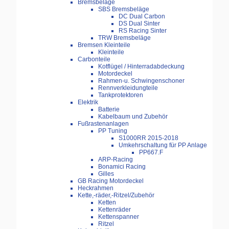
Bremsbeläge
SBS Bremsbeläge
DC Dual Carbon
DS Dual Sinter
RS Racing Sinter
TRW Bremsbeläge
Bremsen Kleinteile
Kleinteile
Carbonteile
Kotflügel / Hinterradabdeckung
Motordeckel
Rahmen-u. Schwingenschoner
Rennverkleidungteile
Tankprotektoren
Elektrik
Batterie
Kabelbaum und Zubehör
Fußrastenanlagen
PP Tuning
S1000RR 2015-2018
Umkehrschaltung für PP Anlage
PP667.F
ARP-Racing
Bonamici Racing
Gilles
GB Racing Motordeckel
Heckrahmen
Kette,-räder,-Ritzel/Zubehör
Ketten
Kettenräder
Kettenspanner
Ritzel