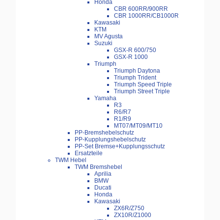
Honda
CBR 600RR/900RR
CBR 1000RR/CB1000R
Kawasaki
KTM
MV Agusta
Suzuki
GSX-R 600/750
GSX-R 1000
Triumph
Triumph Daytona
Triumph Trident
Triumph Speed Triple
Triumph Street Triple
Yamaha
R3
R6/R7
R1/R9
MT07/MT09/MT10
PP-Bremshebelschutz
PP-Kupplungshebelschutz
PP-Set Bremse+Kupplungsschutz
Ersatzteile
TWM Hebel
TWM Bremshebel
Aprilia
BMW
Ducati
Honda
Kawasaki
ZX6R/Z750
ZX10R/Z1000