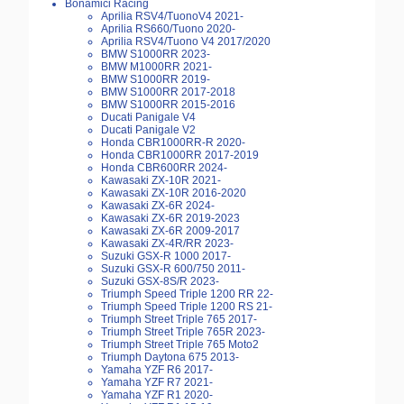
Bonamici Racing
Aprilia RSV4/TuonoV4 2021-
Aprilia RS660/Tuono 2020-
Aprilia RSV4/Tuono V4 2017/2020
BMW S1000RR 2023-
BMW M1000RR 2021-
BMW S1000RR 2019-
BMW S1000RR 2017-2018
BMW S1000RR 2015-2016
Ducati Panigale V4
Ducati Panigale V2
Honda CBR1000RR-R 2020-
Honda CBR1000RR 2017-2019
Honda CBR600RR 2024-
Kawasaki ZX-10R 2021-
Kawasaki ZX-10R 2016-2020
Kawasaki ZX-6R 2024-
Kawasaki ZX-6R 2019-2023
Kawasaki ZX-6R 2009-2017
Kawasaki ZX-4R/RR 2023-
Suzuki GSX-R 1000 2017-
Suzuki GSX-R 600/750 2011-
Suzuki GSX-8S/R 2023-
Triumph Speed Triple 1200 RR 22-
Triumph Speed Triple 1200 RS 21-
Triumph Street Triple 765 2017-
Triumph Street Triple 765R 2023-
Triumph Street Triple 765 Moto2
Triumph Daytona 675 2013-
Yamaha YZF R6 2017-
Yamaha YZF R7 2021-
Yamaha YZF R1 2020-