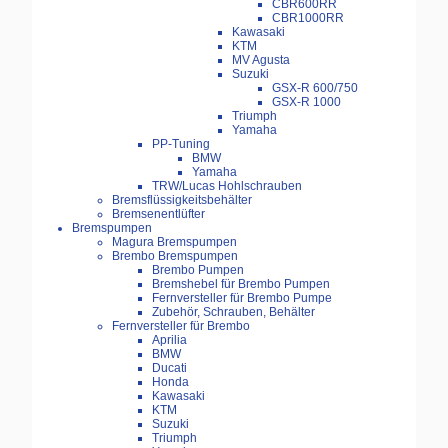
CBR600RR
CBR1000RR
Kawasaki
KTM
MV Agusta
Suzuki
GSX-R 600/750
GSX-R 1000
Triumph
Yamaha
PP-Tuning
BMW
Yamaha
TRW/Lucas Hohlschrauben
Bremsflüssigkeitsbehälter
Bremsenentlüfter
Bremspumpen
Magura Bremspumpen
Brembo Bremspumpen
Brembo Pumpen
Bremshebel für Brembo Pumpen
Fernversteller für Brembo Pumpe
Zubehör, Schrauben, Behälter
Fernversteller für Brembo
Aprilia
BMW
Ducati
Honda
Kawasaki
KTM
Suzuki
Triumph