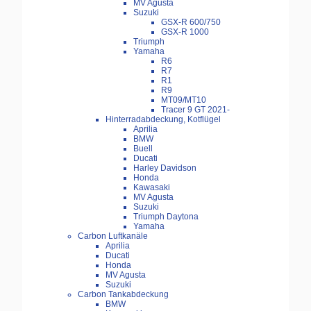
MV Agusta
Suzuki
GSX-R 600/750
GSX-R 1000
Triumph
Yamaha
R6
R7
R1
R9
MT09/MT10
Tracer 9 GT 2021-
Hinterradabdeckung, Kotflügel
Aprilia
BMW
Buell
Ducati
Harley Davidson
Honda
Kawasaki
MV Agusta
Suzuki
Triumph Daytona
Yamaha
Carbon Luftkanäle
Aprilia
Ducati
Honda
MV Agusta
Suzuki
Carbon Tankabdeckung
BMW