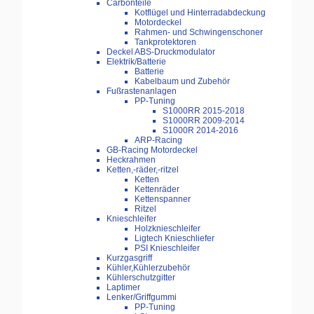
Carbonteile
Kotflügel und Hinterradabdeckung
Motordeckel
Rahmen- und Schwingenschoner
Tankprotektoren
Deckel ABS-Druckmodulator
Elektrik/Batterie
Batterie
Kabelbaum und Zubehör
Fußrastenanlagen
PP-Tuning
S1000RR 2015-2018
S1000RR 2009-2014
S1000R 2014-2016
ARP-Racing
GB-Racing Motordeckel
Heckrahmen
Ketten,-räder,-ritzel
Ketten
Kettenräder
Kettenspanner
Ritzel
Knieschleifer
Holzknieschleifer
Ligtech Knieschliefer
PSI Knieschleifer
Kurzgasgriff
Kühler,Kühlerzubehör
Kühlerschutzgitter
Laptimer
Lenker/Griffgummi
PP-Tuning