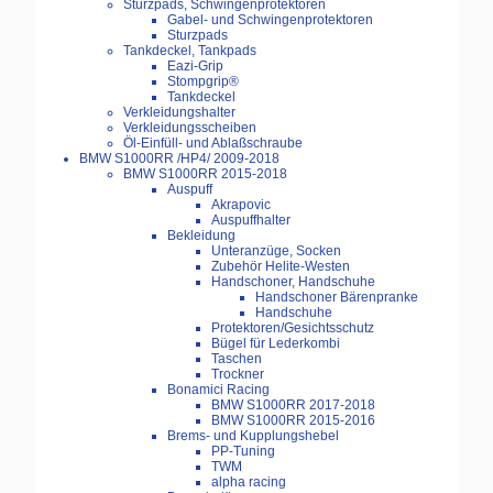
Sturzpads, Schwingenprotektoren
Gabel- und Schwingenprotektoren
Sturzpads
Tankdeckel, Tankpads
Eazi-Grip
Stompgrip®
Tankdeckel
Verkleidungshalter
Verkleidungsscheiben
Öl-Einfüll- und Ablaßschraube
BMW S1000RR /HP4/ 2009-2018
BMW S1000RR 2015-2018
Auspuff
Akrapovic
Auspuffhalter
Bekleidung
Unteranzüge, Socken
Zubehör Helite-Westen
Handschoner, Handschuhe
Handschoner Bärenpranke
Handschuhe
Protektoren/Gesichtsschutz
Bügel für Lederkombi
Taschen
Trockner
Bonamici Racing
BMW S1000RR 2017-2018
BMW S1000RR 2015-2016
Brems- und Kupplungshebel
PP-Tuning
TWM
alpha racing