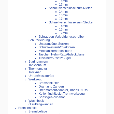
16mm
17mm
Schnellverschlüsse zum Nieten
14mm
16mm
17mm
Schnellverschlüsse zum Stecken
14mm
16mm
17mm
Schrauben Verkleidungsscheiben
Schutzkleidung
Unteranzüge, Socken
Schutzwesten/Protektoren
Mechanikerhandschuhe
Taschen Helm-Rad/Abdeckplane
Trockner/Aufsatz/Bügel
Startnummern
Tankschaum
Thermometer
Trockner
Uhren/Messgeräte
Werkzeug
Bremsentlüfter
Draht und Zangen
Drehmoment Adapter, Innens. Nuss
Kettenfluchttester,Trennwerkzeug
Sonstiges/Zubehör
Wuchtbock
Ölauffangwannen
Bremsenteile
Bremsbeläge