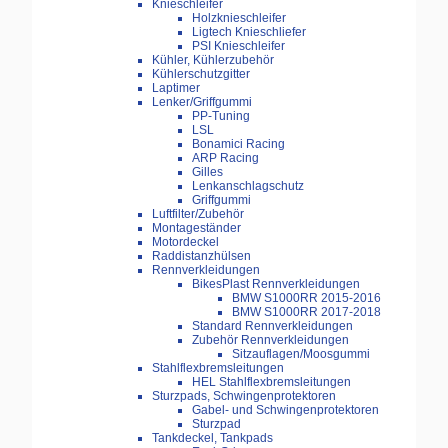
Knieschleifer
Holzknieschleifer
Ligtech Knieschliefer
PSI Knieschleifer
Kühler, Kühlerzubehör
Kühlerschutzgitter
Laptimer
Lenker/Griffgummi
PP-Tuning
LSL
Bonamici Racing
ARP Racing
Gilles
Lenkanschlagschutz
Griffgummi
Luftfilter/Zubehör
Montageständer
Motordeckel
Raddistanzhülsen
Rennverkleidungen
BikesPlast Rennverkleidungen
BMW S1000RR 2015-2016
BMW S1000RR 2017-2018
Standard Rennverkleidungen
Zubehör Rennverkleidungen
Sitzauflagen/Moosgummi
Stahlflexbremsleitungen
HEL Stahlflexbremsleitungen
Sturzpads, Schwingenprotektoren
Gabel- und Schwingenprotektoren
Sturzpad
Tankdeckel, Tankpads