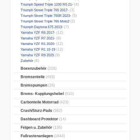
(4)
Triumph Speed Triple 1200 RS 21-
(3)
Triumph Street Triple 765 2017-
(5)
Triumph Street Triple 765R 2023-
(2)
Triumph Street Triple 765 Moto2
(7)
Triumph Daytona 675 2013-
(12)
Yamaha YZF R6 2017-
(9)
Yamaha YZF R7 2021-
(12)
Yamaha YZF R1 2020-
(12)
Yamaha YZF R1 15-19
(9)
Yamaha YZF R9 2025
(6)
Zubehör
Boxenzubehör
(218)
Bremsenteile
(493)
Bremspumpen
(26)
Brems- Kupplungshebel
(510)
Carbonteile Motorrad
(423)
Crash/Sturz-Pads
(562)
Dashboard Protektor
(14)
Felgen u. Zubehör
(136)
Fußrastenanlagen
(1644)