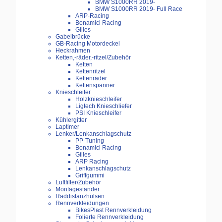
BMW S1000RR 2019-
BMW S1000RR 2019- Full Race
ARP-Racing
Bonamici Racing
Gilles
Gabelbrücke
GB-Racing Motordeckel
Heckrahmen
Ketten,-räder,-ritzel/Zubehör
Ketten
Kettenritzel
Kettenräder
Kettenspanner
Knieschleifer
Holzknieschleifer
Ligtech Knieschliefer
PSI Knieschleifer
Kühlergitter
Laptimer
Lenker/Lenkanschlagschutz
PP-Tuning
Bonamici Racing
Gilles
ARP Racing
Lenkanschlagschutz
Griffgummi
Luftfilter/Zubehör
Montageständer
Raddistanzhülsen
Rennverkleidungen
BikesPlast Rennverkleidung
Folierte Rennverkleidung