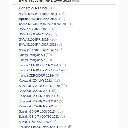
BMW S1000RR /HP4/ 2009-2018
(652)
Bonamici Racing
(315)
(10)
Aprilia RSV4/TuonoV4 2021-
(11)
Aprilia RS660/Tuono 2020-
(11)
Aprilia RSV4/Tuono V4 2017/2020
(17)
BMW S1000RR 2023-
(17)
BMW M1000RR 2021-
(20)
BMW S1000RR 2019-
(12)
BMW S1000RR 2017-2018
(12)
BMW S1000RR 2015-2016
(12)
Ducati Panigale V4
(10)
Ducati Panigale V2
(11)
Honda CBR1000RR-R 2020-
(8)
Honda CBR1000RR 2017-2019
(5)
Honda CBR600RR 2024-
(13)
Kawasaki ZX-10R 2021-
(10)
Kawasaki ZX-10R 2016-2020
(9)
Kawasaki ZX-6R 2024-
(7)
Kawasaki ZX-6R 2019-2023
(5)
Kawasaki ZX-6R 2009-2017
(3)
Kawasaki ZX-4R/RR 2023-
(13)
Suzuki GSX-R 1000 2017-
(7)
Suzuki GSX-R 600/750 2011-
(6)
Suzuki GSX-8S/R 2023-
(5)
Triumph Speed Triple 1200 RR 22-