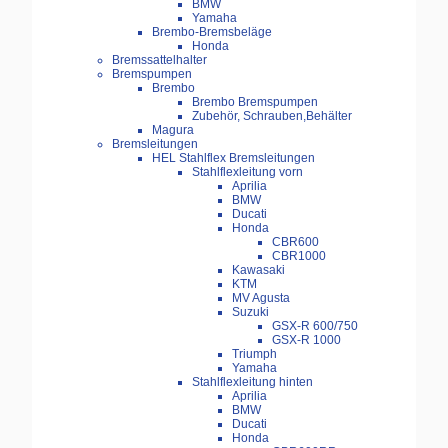
BMW
Yamaha
Brembo-Bremsbeläge
Honda
Bremssattelhalter
Bremspumpen
Brembo
Brembo Bremspumpen
Zubehör, Schrauben,Behälter
Magura
Bremsleitungen
HEL Stahlflex Bremsleitungen
Stahlflexleitung vorn
Aprilia
BMW
Ducati
Honda
CBR600
CBR1000
Kawasaki
KTM
MV Agusta
Suzuki
GSX-R 600/750
GSX-R 1000
Triumph
Yamaha
Stahlflexleitung hinten
Aprilia
BMW
Ducati
Honda