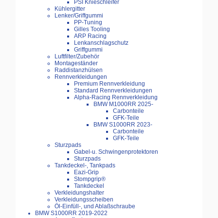
PSI Knieschleifer
Kühlergitter
Lenker/Griffgummi
PP-Tuning
Gilles Tooling
ARP Racing
Lenkanschlagschutz
Griffgummi
Luftfilter/Zubehör
Montageständer
Raddistanzhülsen
Rennverkleidungen
Premium Rennverkleidung
Standard Rennverkleidungen
Alpha-Racing Rennverkleidung
BMW M1000RR 2025-
Carbonteile
GFK-Teile
BMW S1000RR 2023-
Carbonteile
GFK-Teile
Sturzpads
Gabel-u. Schwingenprotektoren
Sturzpads
Tankdeckel-, Tankpads
Eazi-Grip
Stompgrip®
Tankdeckel
Verkleidungshalter
Verkleidungsscheiben
Öl-Einfüll-, und Ablaßschraube
BMW S1000RR 2019-2022