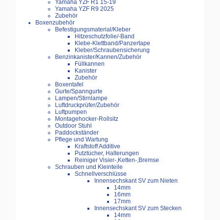
Yamaha YZF R1 15-19
Yamaha YZF R9 2025
Zubehör
Boxenzubehör
Befestigungsmaterial/Kleber
Hitzeschutzfolie/-Band
Klebe-Klettband/Panzertape
Kleber/Schraubensicherung
Benzinkanister/Kannen/Zubehör
Füllkannen
Kanister
Zubehör
Boxentafel
Gurte/Spanngurte
Lampen/Stirnlampe
Luftdruckprüfer/Zubehör
Luftpumpen
Montagehocker-Rollsitz
Outdoor Stuhl
Paddockständer
Pflege und Wartung
Kraftstoff Additive
Putztücher, Halterungen
Reiniger Visier-,Ketten-,Bremse
Schrauben und Kleinteile
Schnellverschlüsse
Innensechskant SV zum Nieten
14mm
16mm
17mm
Innensechskant SV zum Stecken
14mm