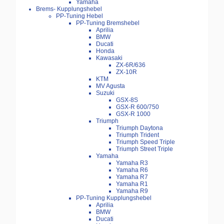
Yamaha
Brems- Kupplungshebel
PP-Tuning Hebel
PP-Tuning Bremshebel
Aprilia
BMW
Ducati
Honda
Kawasaki
ZX-6R/636
ZX-10R
KTM
MV Agusta
Suzuki
GSX-8S
GSX-R 600/750
GSX-R 1000
Triumph
Triumph Daytona
Triumph Trident
Triumph Speed Triple
Triumph Street Triple
Yamaha
Yamaha R3
Yamaha R6
Yamaha R7
Yamaha R1
Yamaha R9
PP-Tuning Kupplungshebel
Aprilia
BMW
Ducati