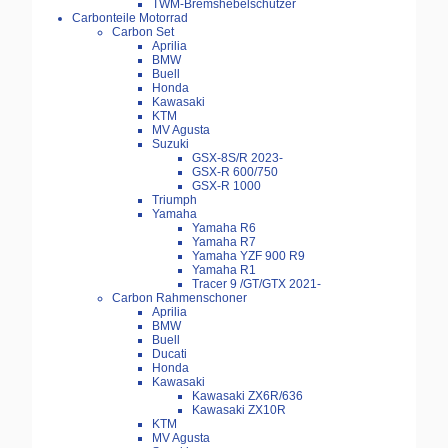
TWM-Bremshebelschützer
Carbonteile Motorrad
Carbon Set
Aprilia
BMW
Buell
Honda
Kawasaki
KTM
MV Agusta
Suzuki
GSX-8S/R 2023-
GSX-R 600/750
GSX-R 1000
Triumph
Yamaha
Yamaha R6
Yamaha R7
Yamaha YZF 900 R9
Yamaha R1
Tracer 9 /GT/GTX 2021-
Carbon Rahmenschoner
Aprilia
BMW
Buell
Ducati
Honda
Kawasaki
Kawasaki ZX6R/636
Kawasaki ZX10R
KTM
MV Agusta