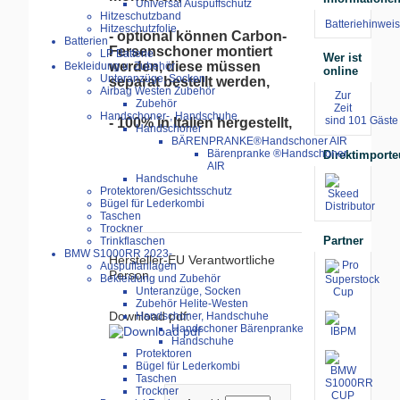
Universal Auspuffschutz
Hitzeschutzband
Batteriehinweis
Hitzeschutzfolie
- optional können Carbon-
Batterien
Fersenschoner montiert
LP Batterie
Wer ist
werden, diese müssen
Bekleidung u. Zubehör
online
Unteranzüge, Socken
separat bestellt werden,
Airbag Westen Zubehör
Zur
Zubehör
Zeit
Handschoner-, Handschuhe
sind 101 Gäste 
- 100% in Italien hergestellt,
Handschoner
BÄRENPRANKE®Handschoner AIR
Bärenpranke ®Handschoner
Direktimporte
AIR
Handschuhe
Protektoren/Gesichtsschutz
Bügel für Lederkombi
Taschen
Trockner
Partner
Trinkflaschen
BMW S1000RR 2023-
Hersteller-EU Verantwortliche
Auspuffanlagen
Person
Bekleidung und Zubehör
Unteranzüge, Socken
Zubehör Helite-Westen
Download pdf:
Handschoner, Handschuhe
Handschoner Bärenpranke
Handschuhe
Protektoren
Bügel für Lederkombi
Taschen
Trockner