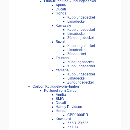
Lima-Kupplung-Zündungsdeckel
Aprilia
Ducati
Honda
Kupplungsdeckel
Limadeckel
Kawasaki
Kupplungsdeckel
Limadeckel
Zündungsdeckel
Suzuki
Kupplungsdeckel
Limadeckel
Zünddeckel
Triumph
Zündungsdeckel
Kupplungsdeckel
Yamaha
Kupplungsdeckel
Limadeckel
Zündungsdeckel
Carbon Kotflügel/vorn+hinten
Kotflügel vorn Carbon
Aprilia
BMW
Ducati
Harley Davidson
Honda
CBR1000RR
Kawasaki
ZX6R, ZX636
ZX10R