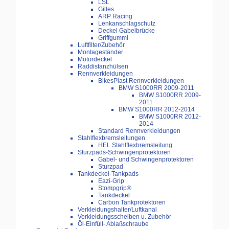
LSL
Gilles
ARP Racing
Lenkanschlagschutz
Deckel Gabelbrücke
Griffgummi
Luftfilter/Zubehör
Montageständer
Motordeckel
Raddistanzhülsen
Rennverkleidungen
BikesPlast Rennverkleidungen
BMW S1000RR 2009-2011
BMW S1000RR 2009-
2011
BMW S1000RR 2012-2014
BMW S1000RR 2012-
2014
Standard Rennverkleidungen
Stahlflexbremsleitungen
HEL Stahlflexbremsleitung
Sturzpads-Schwingenprotektoren
Gabel- und Schwingenprotektoren
Sturzpad
Tankdeckel-Tankpads
Eazi-Grip
Stompgrip®
Tankdeckel
Carbon Tankprotektoren
Verkleidungshalter/Luftkanal
Verkleidungsscheiben u. Zubehör
Öl-Einfüll- Ablaßschraube