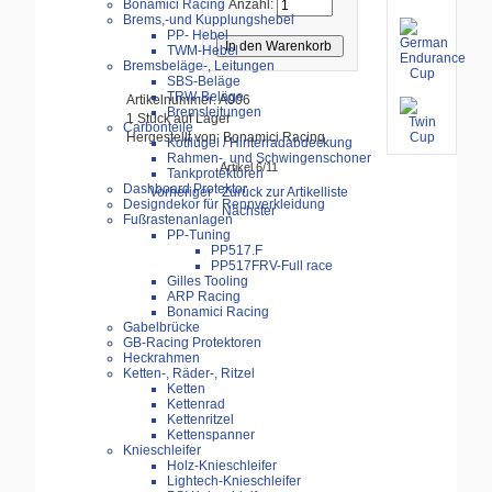
Bonamici Racing
Anzahl:
Brems,-und Kupplungshebel
PP- Hebel
TWM-Hebel
Bremsbeläge-, Leitungen
SBS-Beläge
TRW-Beläge
Artikelnummer: A006
Bremsleitungen
1 Stück auf Lager
Carbonteile
Hergestellt von: Bonamici Racing
Kotflügel / Hinterradabdeckung
Rahmen-, und Schwingenschoner
Artikel 6/11
Tankprotektoren
Dashboard Protektor
Vorheriger
Zurück zur Artikelliste
Designdekor für Rennverkleidung
Nächster
Fußrastenanlagen
PP-Tuning
PP517.F
PP517FRV-Full race
Gilles Tooling
ARP Racing
Bonamici Racing
Gabelbrücke
GB-Racing Protektoren
Heckrahmen
Ketten-, Räder-, Ritzel
Ketten
Kettenrad
Kettenritzel
Kettenspanner
Knieschleifer
Holz-Knieschleifer
Lightech-Knieschleifer