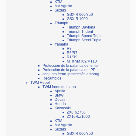
KTM
MV Agusta
Suzuki
GSX-R 600/750
GSX-R 1000
Triumph
Triumph Daytona
Triumph Trident
Triumph Speed Triple
Triumph Street Triple
Yamaha
R3
R6/R7
R1/R9
MT07/MT09/MT10
Protección de la palanca del emb
Protección de la palanca del PP-
conjunto freno+protección embrag
Recambios
TWM Hebel
TWM freno de mano
Aprilia
BMW
Ducati
Honda
Kawasaki
ZX6R/Z750
ZX10R/Z1000
KTM
MV Agusta
Suzuki
GSX-R 600/750