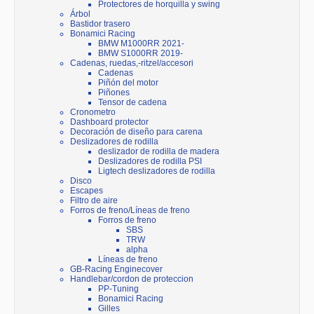
Protectores de horquilla y swing
Árbol
Bastidor trasero
Bonamici Racing
BMW M1000RR 2021-
BMW S1000RR 2019-
Cadenas, ruedas,-ritzel/accesori
Cadenas
Piñón del motor
Piñones
Tensor de cadena
Cronometro
Dashboard protector
Decoración de diseño para carena
Deslizadores de rodilla
deslizador de rodilla de madera
Deslizadores de rodilla PSI
Ligtech deslizadores de rodilla
Disco
Escapes
Filtro de aire
Forros de freno/Líneas de freno
Forros de freno
SBS
TRW
alpha
Líneas de freno
GB-Racing Enginecover
Handlebar/cordon de proteccion
PP-Tuning
Bonamici Racing
Gilles