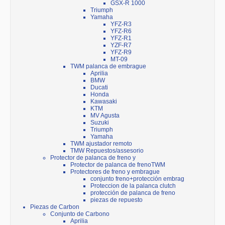
GSX-R 1000
Triumph
Yamaha
YFZ-R3
YFZ-R6
YFZ-R1
YZF-R7
YFZ-R9
MT-09
TWM palanca de embrague
Aprilia
BMW
Ducati
Honda
Kawasaki
KTM
MV Agusta
Suzuki
Triumph
Yamaha
TWM ajustador remoto
TMW Repuestos/assesorio
Protector de palanca de freno y
Protector de palanca de frenoTWM
Protectores de freno y embrague
conjunto freno+protección embrag
Proteccion de la palanca clutch
protección de palanca de freno
piezas de repuesto
Piezas de Carbon
Conjunto de Carbono
Aprilia