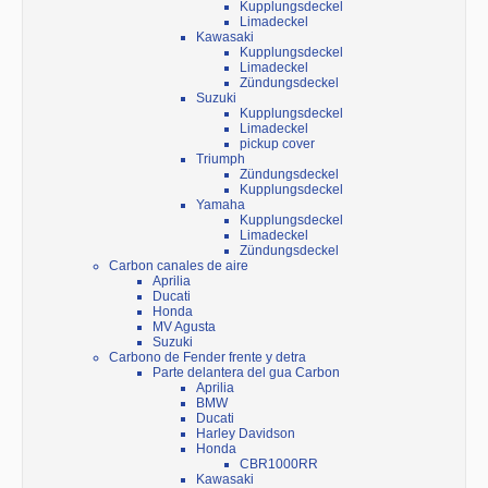
Kupplungsdeckel
Limadeckel
Kawasaki
Kupplungsdeckel
Limadeckel
Zündungsdeckel
Suzuki
Kupplungsdeckel
Limadeckel
pickup cover
Triumph
Zündungsdeckel
Kupplungsdeckel
Yamaha
Kupplungsdeckel
Limadeckel
Zündungsdeckel
Carbon canales de aire
Aprilia
Ducati
Honda
MV Agusta
Suzuki
Carbono de Fender frente y detra
Parte delantera del gua Carbon
Aprilia
BMW
Ducati
Harley Davidson
Honda
CBR1000RR
Kawasaki