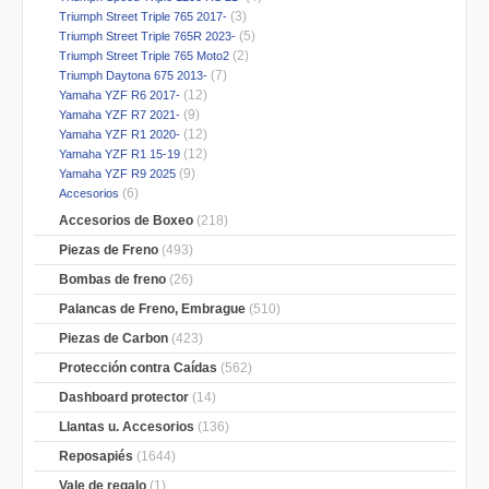
(3)
Triumph Street Triple 765 2017-
(5)
Triumph Street Triple 765R 2023-
(2)
Triumph Street Triple 765 Moto2
(7)
Triumph Daytona 675 2013-
(12)
Yamaha YZF R6 2017-
(9)
Yamaha YZF R7 2021-
(12)
Yamaha YZF R1 2020-
(12)
Yamaha YZF R1 15-19
(9)
Yamaha YZF R9 2025
(6)
Accesorios
Accesorios de Boxeo
(218)
Piezas de Freno
(493)
Bombas de freno
(26)
Palancas de Freno, Embrague
(510)
Piezas de Carbon
(423)
Protección contra Caídas
(562)
Dashboard protector
(14)
Llantas u. Accesorios
(136)
Reposapiés
(1644)
Vale de regalo
(1)