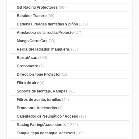
GB Racing Protectores
(607)
Bastidor Trasero
(69)
Cadenas, ruedas dentadas y piñon
(139)
Amoladora de la rodilla/Protecto
(27)
Mango Corto Gas
(33)
Rejilla del radiador, manguera,
(38)
Barra/Asas
(330)
Cronometro
(7)
Dirección Tope Protector
(18)
Filtro de aire
(4)
Soporte de Montaje, Rampas
(41)
Filtros de aceite, tornillos
(44)
Protectore Accesorios
(9)
Calentador de Neumático / Acceso
(17)
Racing Fairing/Accessiores
(1224)
Tanque, tapa de tanque, accesori
(182)