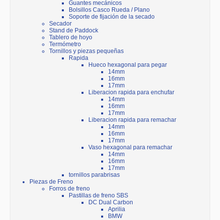
Guantes mecánicos
Bolsillos Casco Rueda / Plano
Soporte de fijación de la secado
Secador
Stand de Paddock
Tablero de hoyo
Termómetro
Tornillos y piezas pequeñas
Rapida
Hueco hexagonal para pegar
14mm
16mm
17mm
Liberacion rapida para enchufar
14mm
16mm
17mm
Liberacion rapida para remachar
14mm
16mm
17mm
Vaso hexagonal para remachar
14mm
16mm
17mm
tornillos parabrisas
Piezas de Freno
Forros de freno
Pastillas de freno SBS
DC Dual Carbon
Aprilia
BMW