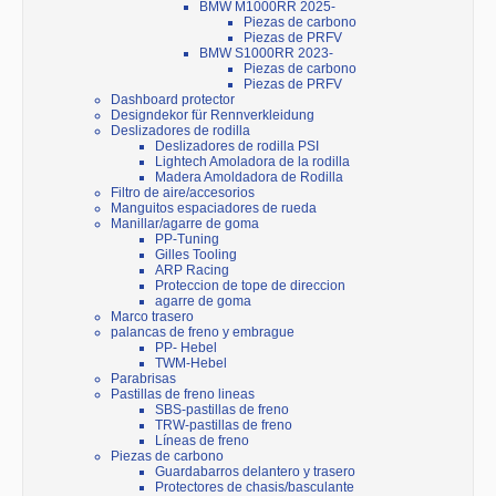
BMW M1000RR 2025-
Piezas de carbono
Piezas de PRFV
BMW S1000RR 2023-
Piezas de carbono
Piezas de PRFV
Dashboard protector
Designdekor für Rennverkleidung
Deslizadores de rodilla
Deslizadores de rodilla PSI
Lightech Amoladora de la rodilla
Madera Amoldadora de Rodilla
Filtro de aire/accesorios
Manguitos espaciadores de rueda
Manillar/agarre de goma
PP-Tuning
Gilles Tooling
ARP Racing
Proteccion de tope de direccion
agarre de goma
Marco trasero
palancas de freno y embrague
PP- Hebel
TWM-Hebel
Parabrisas
Pastillas de freno lineas
SBS-pastillas de freno
TRW-pastillas de freno
Líneas de freno
Piezas de carbono
Guardabarros delantero y trasero
Protectores de chasis/basculante