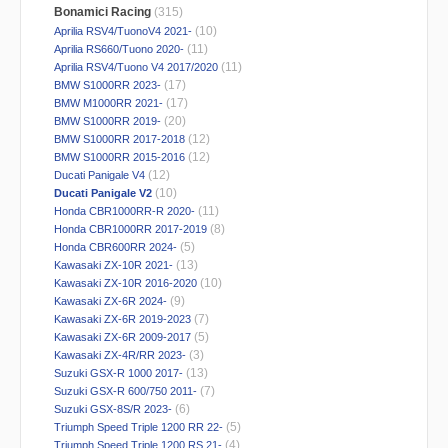
Bonamici Racing
(315)
(10)
Aprilia RSV4/TuonoV4 2021-
(11)
Aprilia RS660/Tuono 2020-
(11)
Aprilia RSV4/Tuono V4 2017/2020
(17)
BMW S1000RR 2023-
(17)
BMW M1000RR 2021-
(20)
BMW S1000RR 2019-
(12)
BMW S1000RR 2017-2018
(12)
BMW S1000RR 2015-2016
(12)
Ducati Panigale V4
(10)
Ducati Panigale V2
(11)
Honda CBR1000RR-R 2020-
(8)
Honda CBR1000RR 2017-2019
(5)
Honda CBR600RR 2024-
(13)
Kawasaki ZX-10R 2021-
(10)
Kawasaki ZX-10R 2016-2020
(9)
Kawasaki ZX-6R 2024-
(7)
Kawasaki ZX-6R 2019-2023
(5)
Kawasaki ZX-6R 2009-2017
(3)
Kawasaki ZX-4R/RR 2023-
(13)
Suzuki GSX-R 1000 2017-
(7)
Suzuki GSX-R 600/750 2011-
(6)
Suzuki GSX-8S/R 2023-
(5)
Triumph Speed Triple 1200 RR 22-
(4)
Triumph Speed Triple 1200 RS 21-