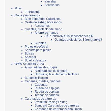
Yamaha
Accesorios
Pilas
LP Batterie
Ropa y Accesorios
Bajo demanda, Calcetines
Oeste de airbag Accesorios
Accesorios
Guantes, protector de mano
Ahorro de manos
BÄRENPRANKE®Handschoner AIR
Guantes protectores Bärenpranke®
Guantes
Protectores/facial
Soporte para pieles
Bolsas
Secador
Botella de agua
BMW S1000RR 2023-
Almohadillas de choque
Almohadillas de choque
Horquilla,Basculante protectores
Bonamici Racing
Cadenas, ruedas, pinones
Cadenas
Rueda de espigas
Rueda de espigas
Tensor de cadena
Carenados de carreras
Premium Racing Fairing
Standard Carenados de carreras
Carenado de carreras Alpha-Racin