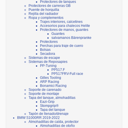
Protectores de tanques
Protectores de carreras GB
Puente de horquilla
Rejilla del radiador
Ropa y complementos
Trajes interiores, calcetines
Accesorios para chalecos Helite
Protectores de manos, guantes
Guantes
salvamanos Bärenpranke
Protectores
Perchas para traje de cuero
Bolsas
Secadora
Sistemas de escape
Sistemas de Reposapies
PP-Tuning
PP517.F
PP517FRV-Full race
Gilles Tooling
ARP Racing
Bonamici Racing
Soporte de carenado
Soporte de montaje
Tapa del tanque, almohadillas
Eazi-Grip
Stompgrip®
Tapa del tanque
Tapón de llenado/drenaje
BMW S1000RR 2019-2022
Almohadillas de caída, protector
Almohadillas de otoño