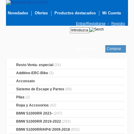
Novedades
Ofertas
Productos destacados
Mi Cuenta
Entrar/Registrarse
o
Registro
Tu
Comprar
carrito está
vacío
Resto Venta- especial
(24)
Additive-ERC-Bike
(3)
Accossato
Sisteme de Escape y Partes
(68)
Pilas
(3)
Ropa y Accesorios
(42)
BMW S1000RR 2023-
(247)
BMW S1000RR 2019-2022
(293)
BMW S1000RR/HP4/ 2009-2018
(652)