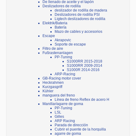
De llenado de aceite y el tapón
Deslizadores de rodilla
deslizador de rodilla de madera
Deslizadores de rodilla PSI
Ligtech deslizadores de rodilla
Elektrik/Bateria
Batería
Mazo de cables y accesorios
Escape
Akrapovic
Soporte de escape
Filtro de aire
Fußrastenanlagen
PP-Tuning
S1000RR 2015-2018
S1000RR 2009-2014
S1000R 2014-2016
ARP-Racing
GB-Racing motor cover
Heckrahmen
Kurzgasgriff
Kühler
manguera del freno
Línea de freno Reflex de acero H
Manillar/agarre de goma
PP-Tuning
LSL
Gilles
ARP Racing
Parada de dirección
Cubrir el puente de la horquilla
agarre de goma