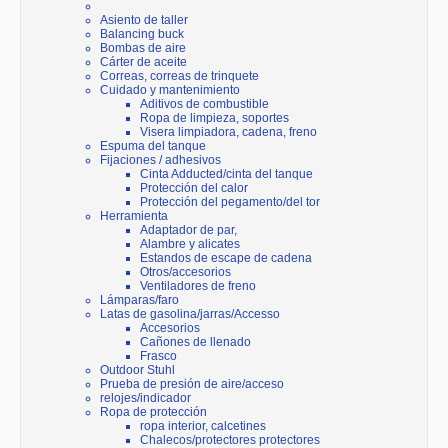
Asiento de taller
Balancing buck
Bombas de aire
Cárter de aceite
Correas, correas de trinquete
Cuidado y mantenimiento
Aditivos de combustible
Ropa de limpieza, soportes
Visera limpiadora, cadena, freno
Espuma del tanque
Fijaciones / adhesivos
Cinta Adducted/cinta del tanque
Protección del calor
Protección del pegamento/del tor
Herramienta
Adaptador de par,
Alambre y alicates
Estandos de escape de cadena
Otros/accesorios
Ventiladores de freno
Lámparas/faro
Latas de gasolina/jarras/Accesso
Accesorios
Cañones de llenado
Frasco
Outdoor Stuhl
Prueba de presión de aire/acceso
relojes/indicador
Ropa de protección
ropa interior, calcetines
Chalecos/protectores protectores