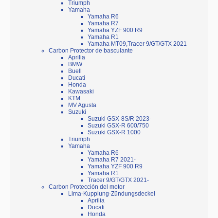
Triumph
Yamaha
Yamaha R6
Yamaha R7
Yamaha YZF 900 R9
Yamaha R1
Yamaha MT09,Tracer 9/GT/GTX 2021
Carbon Protector de basculante
Aprilia
BMW
Buell
Ducati
Honda
Kawasaki
KTM
MV Agusta
Suzuki
Suzuki GSX-8S/R 2023-
Suzuki GSX-R 600/750
Suzuki GSX-R 1000
Triumph
Yamaha
Yamaha R6
Yamaha R7 2021-
Yamaha YZF 900 R9
Yamaha R1
Tracer 9/GT/GTX 2021-
Carbon Protección del motor
Lima-Kupplung-Zündungsdeckel
Aprilia
Ducati
Honda