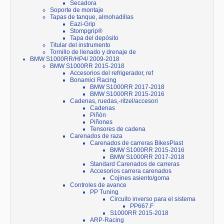
Secadora
Soporte de montaje
Tapas de tanque, almohadillas
Eazi-Grip
Stompgrip®
Tapa del depósito
Titular del instrumento
Tornillo de llenado y drenaje de
BMW S1000RR/HP4/ 2009-2018
BMW S1000RR 2015-2018
Accesorios del refrigerador, ref
Bonamici Racing
BMW S1000RR 2017-2018
BMW S1000RR 2015-2016
Cadenas, ruedas,-ritzel/accesori
Cadenas
Piñón
Piñones
Tensores de cadena
Carenados de raza
Carenados de carreras BikesPlast
BMW S1000RR 2015-2016
BMW S1000RR 2017-2018
Standard Carenados de carreras
Accesorios carrera carenados
Cojines asiento/goma
Controles de avance
PP Tuning
Circuito inverso para el sistema
PP667.F
S1000RR 2015-2018
ARP-Racing