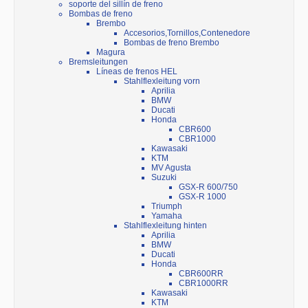
soporte del sillín de freno
Bombas de freno
Brembo
Accesorios,Tornillos,Contenedore
Bombas de freno Brembo
Magura
Bremsleitungen
Líneas de frenos HEL
Stahlflexleitung vorn
Aprilia
BMW
Ducati
Honda
CBR600
CBR1000
Kawasaki
KTM
MV Agusta
Suzuki
GSX-R 600/750
GSX-R 1000
Triumph
Yamaha
Stahlflexleitung hinten
Aprilia
BMW
Ducati
Honda
CBR600RR
CBR1000RR
Kawasaki
KTM