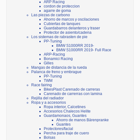
ARP Racing
cordon de proteccion
agarre de goma
Las piezas de carbono
Ahorro de marcos y oscilaciones
Cubiertas de tanques
Guardabarros delanteros y traser
Protector de asiento/cadena
Los sistemas de rabrasten de pie
PP-Tuning
BMW S1000RR 2019-
BMW S1000RR 2019- Full Race
ARP-Racing
Bonamici Racing
Gilles
Mangas de distancia de la rueda
Palanca de freno y embrague
PP-Tuning
TWM
Race fairing
BikesPlast Carenado de carreras
Carenado de carrerras con lamina
Rejilla del radiador
Ropa y a accesorios
Ropa interior, Calcetines
Accesorios Chalecos Helite
Guardamonaos, Guantes
Ahorro de manos Bärenpranke
Guantes
Protectores/facial
Percha para traje de cuero
Bolsas