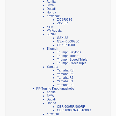
Aprilia
BMW
Ducati
Honda
Kawasaki
ZX-6R/636
ZX-10R
KTM
MV Agusta
Suzuki
GSX-8S
GSX-R 600/750
GSX-R 1000
Triumph
Triumph Daytona
Triumph Trident
Triumph Speed Triple
Triumph Street Triple
Yamaha
Yamaha R3
Yamaha R6
Yamaha R7
Yamaha R1
Yamaha R9
PP-Tuning Kupplungshebel
Aprilia
BMW
Ducati
Honda
CBR 600RR/900RR
CBR 1000RR/CB1000R
Kawasaki