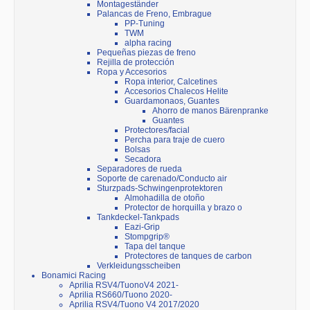
Montageständer
Palancas de Freno, Embrague
PP-Tuning
TWM
alpha racing
Pequeñas piezas de freno
Rejilla de protección
Ropa y Accesorios
Ropa interior, Calcetines
Accesorios Chalecos Helite
Guardamonaos, Guantes
Ahorro de manos Bärenpranke
Guantes
Protectores/facial
Percha para traje de cuero
Bolsas
Secadora
Separadores de rueda
Soporte de carenado/Conducto air
Sturzpads-Schwingenprotektoren
Almohadilla de otoño
Protector de horquilla y brazo o
Tankdeckel-Tankpads
Eazi-Grip
Stompgrip®
Tapa del tanque
Protectores de tanques de carbon
Verkleidungsscheiben
Bonamici Racing
Aprilia RSV4/TuonoV4 2021-
Aprilia RS660/Tuono 2020-
Aprilia RSV4/Tuono V4 2017/2020