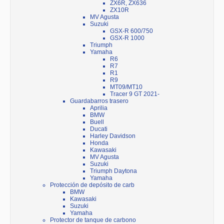
ZX6R, ZX636
ZX10R
MV Agusta
Suzuki
GSX-R 600/750
GSX-R 1000
Triumph
Yamaha
R6
R7
R1
R9
MT09/MT10
Tracer 9 GT 2021-
Guardabarros trasero
Aprilia
BMW
Buell
Ducati
Harley Davidson
Honda
Kawasaki
MV Agusta
Suzuki
Triumph Daytona
Yamaha
Protección de depósito de carb
BMW
Kawasaki
Suzuki
Yamaha
Protector de tanque de carbono