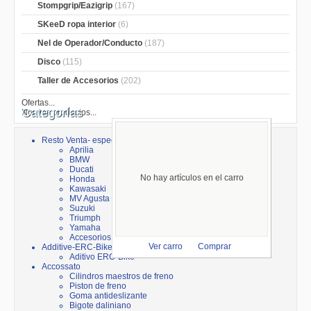
Stompgrip/Eazigrip
(167)
SKeeD ropa interior
(6)
Nel de Operador/Conducto
(187)
Disco
(115)
Taller de Accesorios
(202)
Ofertas...
Categorías
Nuevos productos...
Resto Venta- especial
Aprilia
BMW
Ducati
No hay artículos en el carro
Honda
Kawasaki
MV Agusta
Suzuki
Triumph
Yamaha
Accesorios
Additive-ERC-Bike
Ver carro
Comprar
Aditivo ERC-Bike
Accossato
Cilindros maestros de freno
Piston de freno
Goma antideslizante
Bigote daliniano