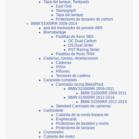
Tapa del tanque, Tankpads
Eazi-Grip
Stompgrip®
Tapa del tanque
Protectores de tanques de carbon
BMW S1000RR 2009-2014
apa del modulador de presión ABS
Bremsbeläge
Pastillas de freno SBS
DC Dual Carbon
DS Dual Sinter
RST Racing Sinter
Pastillas de freno TRW
Cadenas, ruedas,-ritzel/accesori
Cadenas
Piñón
Piñones
Tensores de cadena
Caranedo completo
Carenado racing BikesPlast
BMW S1000RR 2009-2011
BMW S1000RR 2009-2011
BMW S1000RR 2012-2014
BMW S1000RR 2012-2014
Standard Carenado de carrerras
Carbonteile
Cubierta de la rueda trasera de
Enginecarát.
Protectores de bastidor y oscila
Protectores de tanques
Cronometro
Cubierta del motor