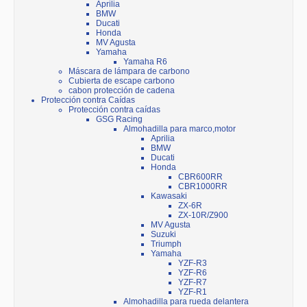
Aprilia
BMW
Ducati
Honda
MV Agusta
Yamaha
Yamaha R6
Máscara de lámpara de carbono
Cubierta de escape carbono
cabon protección de cadena
Protección contra Caídas
Protección contra caídas
GSG Racing
Almohadilla para marco,motor
Aprilia
BMW
Ducati
Honda
CBR600RR
CBR1000RR
Kawasaki
ZX-6R
ZX-10R/Z900
MV Agusta
Suzuki
Triumph
Yamaha
YZF-R3
YZF-R6
YZF-R7
YZF-R1
Almohadilla para rueda delantera