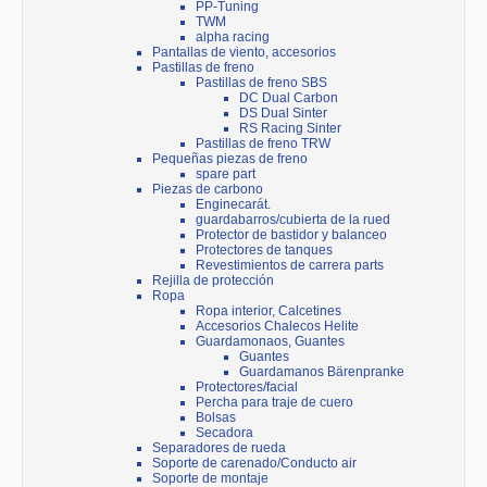
PP-Tuning
TWM
alpha racing
Pantallas de viento, accesorios
Pastillas de freno
Pastillas de freno SBS
DC Dual Carbon
DS Dual Sinter
RS Racing Sinter
Pastillas de freno TRW
Pequeñas piezas de freno
spare part
Piezas de carbono
Enginecarát.
guardabarros/cubierta de la rued
Protector de bastidor y balanceo
Protectores de tanques
Revestimientos de carrera parts
Rejilla de protección
Ropa
Ropa interior, Calcetines
Accesorios Chalecos Helite
Guardamonaos, Guantes
Guantes
Guardamanos Bärenpranke
Protectores/facial
Percha para traje de cuero
Bolsas
Secadora
Separadores de rueda
Soporte de carenado/Conducto air
Soporte de montaje