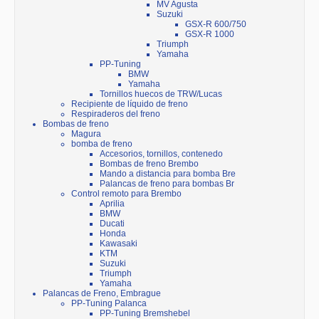
MV Agusta
Suzuki
GSX-R 600/750
GSX-R 1000
Triumph
Yamaha
PP-Tuning
BMW
Yamaha
Tornillos huecos de TRW/Lucas
Recipiente de líquido de freno
Respiraderos del freno
Bombas de freno
Magura
bomba de freno
Accesorios, tornillos, contenedo
Bombas de freno Brembo
Mando a distancia para bomba Bre
Palancas de freno para bombas Br
Control remoto para Brembo
Aprilia
BMW
Ducati
Honda
Kawasaki
KTM
Suzuki
Triumph
Yamaha
Palancas de Freno, Embrague
PP-Tuning Palanca
PP-Tuning Bremshebel