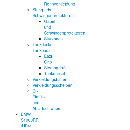
Rennverkleidung
Sturzpads,
Schwingenprotektoren
Gabel-
und
Schwingenprotektoren
Sturzpads
Tankdeckel,
Tankpads
Eazi-
Grip
Stompgrip®
Tankdeckel
Verkleidungshalter
Verkleidungsscheiben
Öl-
Einfüll-
und
Ablaßschraube
BMW
S1000RR
/HP4/