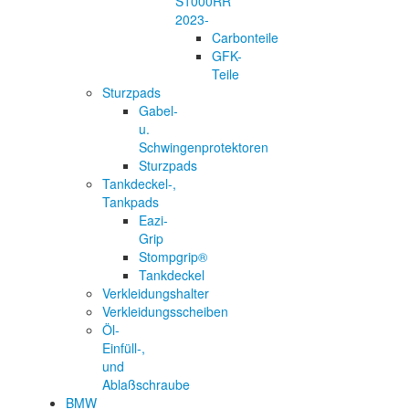
S1000RR
2023-
Carbonteile
GFK-
Teile
Sturzpads
Gabel-
u.
Schwingenprotektoren
Sturzpads
Tankdeckel-,
Tankpads
Eazi-
Grip
Stompgrip®
Tankdeckel
Verkleidungshalter
Verkleidungsscheiben
Öl-
Einfüll-,
und
Ablaßschraube
BMW