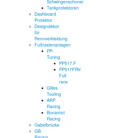
Schwingenschoner
Tankprotektoren
Dashboard
Protektor
Designdekor
für
Rennverkleidung
Fußrastenanlagen
PP-
Tuning
PP517.F
PP517FRV-
Full
race
Gilles
Tooling
ARP
Racing
Bonamici
Racing
Gabelbrücke
GB-
Racing