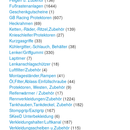
Felgen u. Zubehör
(136)
Fußrastenanlagen
(1644)
Geschenkgutscheine
(1)
GB Racing Protektoren
(607)
Heckrahmen
(69)
Ketten,-Räder,-Ritzel,Zubehör
(139)
Knieschleifer/Protektoren
(27)
Kurzgasgriffe
(33)
Kühlergitter,-Schlauch, Behälter
(38)
Lenker/Griffgummi
(330)
Laptimer
(7)
Lenkanschlagschützer
(18)
Luftfilter/Zubehör
(4)
Montageständer,Rampen
(41)
Öl,Filter,Ablass-Einfüllschraube
(44)
Protektoren, Westen, Zubehör
(9)
Reifenwärmer / Zubehör
(17)
Rennverkleidungen/Zubehör
(1224)
Tankhauben,Tankdeckel, Zubehör
(182)
Stompgrip/Eazigrip
(167)
SKeeD Unterbekleidung
(6)
Verkleidungshalter/Luftkanal
(187)
Verkleidungsscheiben u.Zubehör
(115)