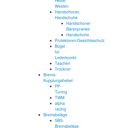
Helite-
Westen
Handschoner,
Handschuhe
Handschoner
Bärenpranke
Handschuhe
Protektoren/Gesichtsschutz
Bügel
für
Lederkombi
Taschen
Trockner
Brems-
Kupplungshebel
PP-
Tuning
TWM
alpha
racing
Bremsbeläge
SBS-
Bremsbeläge