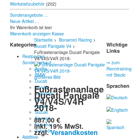
Werkstattzubehör
(202)
Sonderangebote ...
Neue Artikel ...
Ihr Warenkorb ist leer
Warenkorb anzeigen
Kasse
Startseite
>
Bonamici Racing
>
Kategorien
Wichtige
Ducati Panigale V4
>
Links
Fußrastenanlage Ducati Panigale
Restposten-
V4/V4S/V4R 2018-
Sonderverkauf
⇒ zum
Aprilia
Renntraining
BMW
mit Stecki
größeres Bild
Ducati
Sprachen
Fußrastenanlage
Honda
Ducati Panigale
Kawasaki
V4/V4S/V4R
MV
2018-
Agusta
Suzuki
887.00 €
Triumph
inkl. 19% MwSt.
Yamaha
zzgl.
Versandkosten
Zubehör
Additive-