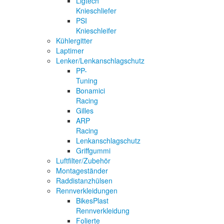
Ligtech
Knieschliefer
PSI
Knieschleifer
Kühlergitter
Laptimer
Lenker/Lenkanschlagschutz
PP-
Tuning
Bonamici
Racing
Gilles
ARP
Racing
Lenkanschlagschutz
Griffgummi
Luftfilter/Zubehör
Montageständer
Raddistanzhülsen
Rennverkleidungen
BikesPlast
Rennverkleidung
Folierte