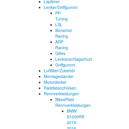
Laptimer
Lenker/Griffgummi
PP-
Tuning
LSL
Bonamici
Racing
ARP
Racing
Gilles
Lenkanschlagschutz
Griffgummi
Luftfilter/Zubehör
Montageständer
Motordeckel
Raddistanzhülsen
Rennverkleidungen
BikesPlast
Rennverkleidungen
BMW
S1000RR
2015-
2016