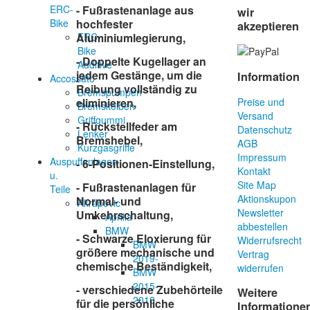
ERC-
- Fußrastenanlage aus
wir
Bike
hochfester
akzeptieren
ERC-
Aluminiumlegierung,
Bike
- Doppelte Kugellager an
Additive
jedem Gestänge, um die
Information
Accossato
Reibung vollständig zu
Bremspumpen
eliminieren,
Preise und
Bremskolben
Versand
Griffgummi
- Rückstellfeder am
Datenschutz
Lenker
Bremshebel,
AGB
Kurzgasgriffe
Impressum
Auspuffanlagen
- 6-Positionen-Einstellung,
Kontakt
u.
Site Map
- Fußrastenanlagen für
Teile
Aktionskupon
Normal- und
Akrapovic
Newsletter
Umkehrschaltung,
Aprilia
abbestellen
BMW
- Schwarze Eloxierung für
Widerrufsrecht
BMW
größere mechanische und
Vertrag
2019-
chemische Beständigkeit,
widerrufen
BMW
2015-
- verschiedene Zubehörteile
Weitere
2018
für die persönliche
Informatione