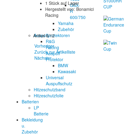
1 Stück auf Lager
GSX-
Hergestellt von: Bonamici
R
Racing
600/750
Yamaha
Zubehör
Auspuffprotektoren
Artikel 6/12
R&G
Vorheriger
Racing
Zurück zur Artikelliste
Auspuff
Nächster
Protektor
BMW
Kawasaki
Universal
Auspuffschutz
Hitzeschutzband
Hitzeschutzfolie
Batterien
LP
Batterie
Bekleidung
u.
Zubehör