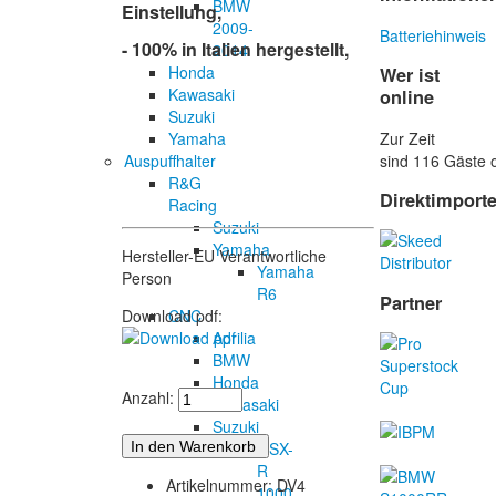
BMW
Einstellung,
2009-
Batteriehinweis
- 100% in Italien hergestellt,
2014
Honda
Wer ist
Kawasaki
online
Suzuki
Zur Zeit
Yamaha
sind 116 Gäste o
Auspuffhalter
R&G
Direktimport
Racing
Suzuki
Yamaha
Hersteller-EU Verantwortliche
Yamaha
Person
R6
Partner
CNC
Download pdf:
Aprilia
BMW
Honda
Anzahl:
Kawasaki
Suzuki
GSX-
R
Artikelnummer: DV4
1000