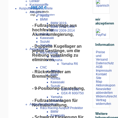
Lenker
Kurzgasgriffe
498.00 €
Auspuffanlagen u. Teile
Akrapovic
inkl. 19% MwSt.
zzgl.
Versandkosten
Aprilia
wir
BMW
akzeptieren
BMW 2019-
- Fußrastenanlage aus
BMW 2015-2018
hochfester
BMW 2009-2014
Aluminiumlegierung,
Honda
Kawasaki
Suzuki
Information
Yamaha
- Doppelte Kugellager an
Auspuffhalter
jedem Gestänge, um die
Preise
R&G Racing
Reibung vollständig zu
und
Suzuki
eliminieren,
Versand
Yamaha
Datenschutz
Yamaha R6
AGB
CNC
Impressum
Aprilia
- Rückstellfeder am
Kontakt
BMW
Bremshebel,
Site
Honda
Map
Kawasaki
Aktionskupon
Suzuki
- 9-Positionen-Einstellung,
Newsletter
GSX-R 1000
abbestellen
GSX-R 600/750
Widerrufsrecht
Yamaha
- Fußrastenanlagen für
Vertrag
Zubehör
widerrufen
Auspuffprotektoren
Normalschaltung,
R&G Racing Auspuff Protektor
BMW
Weitere
Kawasaki
- Schwarze Eloxierung für
Informatione