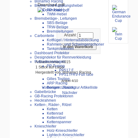
Bonamici Racing
Download pdf:
Brems,-und Kupplungshebel
PP- Hebel
TWM-Hebel
Bremsbeläge-, Leitungen
SBS-Beläge
TRW-Beläge
Bremsleitungen
Anzahl:
Carbonteile
Kotflügel / Hinterradabdeckung
Rahmen-, und Schwingenschoner
Tankprotektoren
Dashboard Protektor
Designdekor für Rennverkleidung
Fußrastenanlagen
Artikelnummer: K015
PP-Tuning
1 Stück auf Lager
PP517.F
Hergestellt von: Bonamici Racing
PP517FRV-Full race
Gilles Tooling
Artikel 4/10
ARP Racing
Bonamici Racing
Vorheriger
Zurück zur Artikelliste
Gabelbrücke
Nächster
GB-Racing Protektoren
Heckrahmen
Ketten-, Räder-, Ritzel
Ketten
Kettenrad
Kettenritzel
Kettenspanner
Knieschleifer
Holz-Knieschleifer
Lightech-Knieschleifer