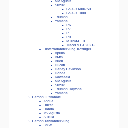
MV Agusta
Suzuki
GSX-R 600/750
GSX-R 1000
Triumph
Yamaha
R6
R7
R1
R9
MT09/MT10
Tracer 9 GT 2021-
Hinterradabdeckung, Kotflügel
Aprilia
BMW
Buell
Ducati
Harley Davidson
Honda
Kawasaki
MV Agusta
Suzuki
Triumph Daytona
Yamaha
Carbon Luftkanäle
Aprilia
Ducati
Honda
MV Agusta
Suzuki
Carbon Tankabdeckung
BMW