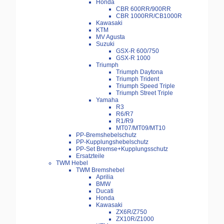
Honda
CBR 600RR/900RR
CBR 1000RR/CB1000R
Kawasaki
KTM
MV Agusta
Suzuki
GSX-R 600/750
GSX-R 1000
Triumph
Triumph Daytona
Triumph Trident
Triumph Speed Triple
Triumph Street Triple
Yamaha
R3
R6/R7
R1/R9
MT07/MT09/MT10
PP-Bremshebelschutz
PP-Kupplungshebelschutz
PP-Set Bremse+Kupplungsschutz
Ersatzteile
TWM Hebel
TWM Bremshebel
Aprilia
BMW
Ducati
Honda
Kawasaki
ZX6R/Z750
ZX10R/Z1000