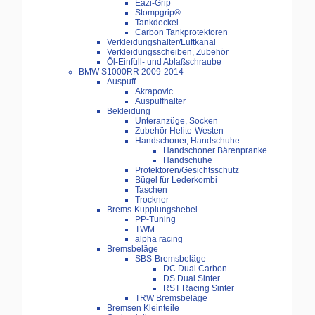
Eazi-Grip
Stompgrip®
Tankdeckel
Carbon Tankprotektoren
Verkleidungshalter/Luftkanal
Verkleidungsscheiben, Zubehör
Öl-Einfüll- und Ablaßschraube
BMW S1000RR 2009-2014
Auspuff
Akrapovic
Auspuffhalter
Bekleidung
Unteranzüge, Socken
Zubehör Helite-Westen
Handschoner, Handschuhe
Handschoner Bärenpranke
Handschuhe
Protektoren/Gesichtsschutz
Bügel für Lederkombi
Taschen
Trockner
Brems-Kupplungshebel
PP-Tuning
TWM
alpha racing
Bremsbeläge
SBS-Bremsbeläge
DC Dual Carbon
DS Dual Sinter
RST Racing Sinter
TRW Bremsbeläge
Bremsen Kleinteile