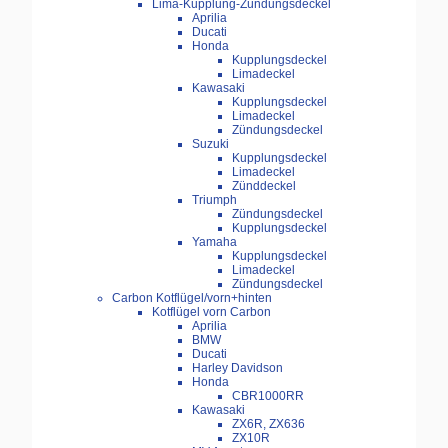
Lima-Kupplung-Zündungsdeckel
Aprilia
Ducati
Honda
Kupplungsdeckel
Limadeckel
Kawasaki
Kupplungsdeckel
Limadeckel
Zündungsdeckel
Suzuki
Kupplungsdeckel
Limadeckel
Zünddeckel
Triumph
Zündungsdeckel
Kupplungsdeckel
Yamaha
Kupplungsdeckel
Limadeckel
Zündungsdeckel
Carbon Kotflügel/vorn+hinten
Kotflügel vorn Carbon
Aprilia
BMW
Ducati
Harley Davidson
Honda
CBR1000RR
Kawasaki
ZX6R, ZX636
ZX10R