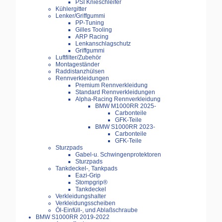
PSI Knieschleifer
Kühlergitter
Lenker/Griffgummi
PP-Tuning
Gilles Tooling
ARP Racing
Lenkanschlagschutz
Griffgummi
Luftfilter/Zubehör
Montageständer
Raddistanzhülsen
Rennverkleidungen
Premium Rennverkleidung
Standard Rennverkleidungen
Alpha-Racing Rennverkleidung
BMW M1000RR 2025-
Carbonteile
GFK-Teile
BMW S1000RR 2023-
Carbonteile
GFK-Teile
Sturzpads
Gabel-u. Schwingenprotektoren
Sturzpads
Tankdeckel-, Tankpads
Eazi-Grip
Stompgrip®
Tankdeckel
Verkleidungshalter
Verkleidungsscheiben
Öl-Einfüll-, und Ablaßschraube
BMW S1000RR 2019-2022