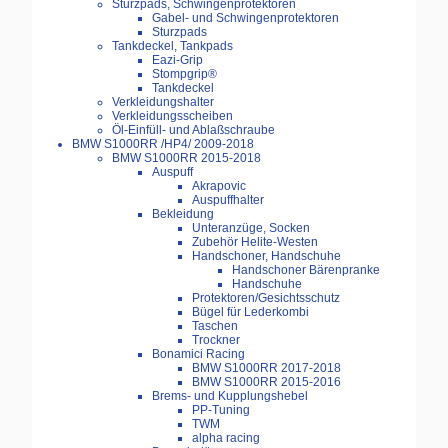
Sturzpads, Schwingenprotektoren
Gabel- und Schwingenprotektoren
Sturzpads
Tankdeckel, Tankpads
Eazi-Grip
Stompgrip®
Tankdeckel
Verkleidungshalter
Verkleidungsscheiben
Öl-Einfüll- und Ablaßschraube
BMW S1000RR /HP4/ 2009-2018
BMW S1000RR 2015-2018
Auspuff
Akrapovic
Auspuffhalter
Bekleidung
Unteranzüge, Socken
Zubehör Helite-Westen
Handschoner, Handschuhe
Handschoner Bärenpranke
Handschuhe
Protektoren/Gesichtsschutz
Bügel für Lederkombi
Taschen
Trockner
Bonamici Racing
BMW S1000RR 2017-2018
BMW S1000RR 2015-2016
Brems- und Kupplungshebel
PP-Tuning
TWM
alpha racing