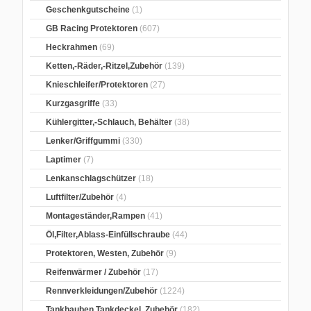
Geschenkgutscheine
(1)
GB Racing Protektoren
(607)
Heckrahmen
(69)
Ketten,-Räder,-Ritzel,Zubehör
(139)
Knieschleifer/Protektoren
(27)
Kurzgasgriffe
(33)
Kühlergitter,-Schlauch, Behälter
(38)
Lenker/Griffgummi
(330)
Laptimer
(7)
Lenkanschlagschützer
(18)
Luftfilter/Zubehör
(4)
Montageständer,Rampen
(41)
Öl,Filter,Ablass-Einfüllschraube
(44)
Protektoren, Westen, Zubehör
(9)
Reifenwärmer / Zubehör
(17)
Rennverkleidungen/Zubehör
(1224)
Tankhauben,Tankdeckel, Zubehör
(182)