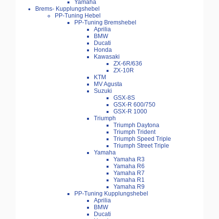
Yamaha
Brems- Kupplungshebel
PP-Tuning Hebel
PP-Tuning Bremshebel
Aprilia
BMW
Ducati
Honda
Kawasaki
ZX-6R/636
ZX-10R
KTM
MV Agusta
Suzuki
GSX-8S
GSX-R 600/750
GSX-R 1000
Triumph
Triumph Daytona
Triumph Trident
Triumph Speed Triple
Triumph Street Triple
Yamaha
Yamaha R3
Yamaha R6
Yamaha R7
Yamaha R1
Yamaha R9
PP-Tuning Kupplungshebel
Aprilia
BMW
Ducati