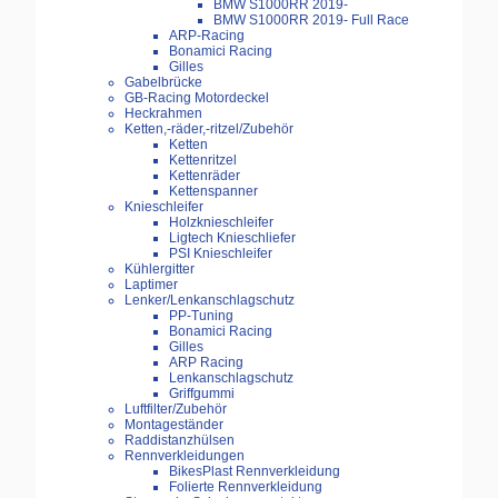
BMW S1000RR 2019-
BMW S1000RR 2019- Full Race
ARP-Racing
Bonamici Racing
Gilles
Gabelbrücke
GB-Racing Motordeckel
Heckrahmen
Ketten,-räder,-ritzel/Zubehör
Ketten
Kettenritzel
Kettenräder
Kettenspanner
Knieschleifer
Holzknieschleifer
Ligtech Knieschliefer
PSI Knieschleifer
Kühlergitter
Laptimer
Lenker/Lenkanschlagschutz
PP-Tuning
Bonamici Racing
Gilles
ARP Racing
Lenkanschlagschutz
Griffgummi
Luftfilter/Zubehör
Montageständer
Raddistanzhülsen
Rennverkleidungen
BikesPlast Rennverkleidung
Folierte Rennverkleidung