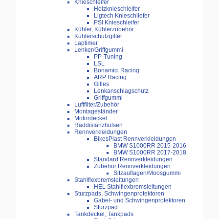
Knieschleifer
Holzknieschleifer
Ligtech Knieschliefer
PSI Knieschleifer
Kühler, Kühlerzubehör
Kühlerschutzgitter
Laptimer
Lenker/Griffgummi
PP-Tuning
LSL
Bonamici Racing
ARP Racing
Gilles
Lenkanschlagschutz
Griffgummi
Luftfilter/Zubehör
Montageständer
Motordeckel
Raddistanzhülsen
Rennverkleidungen
BikesPlast Rennverkleidungen
BMW S1000RR 2015-2016
BMW S1000RR 2017-2018
Standard Rennverkleidungen
Zubehör Rennverkleidungen
Sitzauflagen/Moosgummi
Stahlflexbremsleitungen
HEL Stahlflexbremsleitungen
Sturzpads, Schwingenprotektoren
Gabel- und Schwingenprotektoren
Sturzpad
Tankdeckel, Tankpads