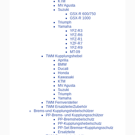
KTM
MV Agusta
Suzuki
GSX-R 600/750
GSX-R 1000
Triumph
Yamaha
YFZ-R3
YFZ-R6
YFZ-R1
YZF-R7
YFZ-R9
MT-09
TWM Kupplungshebel
Aprilia
BMW
Ducati
Honda
Kawasaki
KTM
MV Agusta
Suzuki
Triumph
Yamaha
TWM Fernversteller
TWM Ersatzteile/Zubehör
Brems-und Kupplungshebelschützer
PP-Brems- und Kupplungsschützer
PP-Bremshebelschutz
PP-Kupplungshebelschutz
PP-Set Bremse+Kupplungsschutz
Ersatzteile