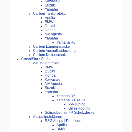
Kawasaki
Suzuki
Yamaha
Carbon Tankprotektor
Aprilia
BMW
Ducati
Honda
MV Agusta
Yamaha
Yamaha R6
Carbon Lampenmaske
Carbon Auspuffabdeckung
Carbon Kettenschutz
Crash/Sturz-Pads
Alu-Motordeckel
BMW
Ducati
Honda
Kawasaki
MV Agusta
Suzuki
Yamaha
Yamaha R6
Yamaha R1/ MT10
PP-Tuning
Gilles-Tooling
Schrauben für PP Schutzdeckel
Auspuffpotektoren
R&G Auspuff Protektoren
Aprilia
BMW