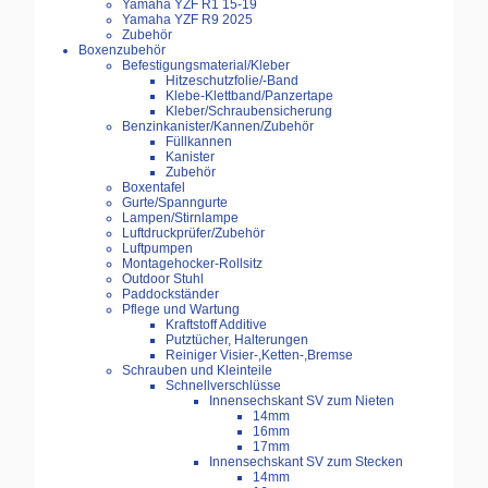
Yamaha YZF R1 15-19
Yamaha YZF R9 2025
Zubehör
Boxenzubehör
Befestigungsmaterial/Kleber
Hitzeschutzfolie/-Band
Klebe-Klettband/Panzertape
Kleber/Schraubensicherung
Benzinkanister/Kannen/Zubehör
Füllkannen
Kanister
Zubehör
Boxentafel
Gurte/Spanngurte
Lampen/Stirnlampe
Luftdruckprüfer/Zubehör
Luftpumpen
Montagehocker-Rollsitz
Outdoor Stuhl
Paddockständer
Pflege und Wartung
Kraftstoff Additive
Putztücher, Halterungen
Reiniger Visier-,Ketten-,Bremse
Schrauben und Kleinteile
Schnellverschlüsse
Innensechskant SV zum Nieten
14mm
16mm
17mm
Innensechskant SV zum Stecken
14mm