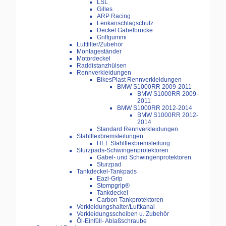
LSL
Gilles
ARP Racing
Lenkanschlagschutz
Deckel Gabelbrücke
Griffgummi
Luftfilter/Zubehör
Montageständer
Motordeckel
Raddistanzhülsen
Rennverkleidungen
BikesPlast Rennverkleidungen
BMW S1000RR 2009-2011
BMW S1000RR 2009-
2011
BMW S1000RR 2012-2014
BMW S1000RR 2012-
2014
Standard Rennverkleidungen
Stahlflexbremsleitungen
HEL Stahlflexbremsleitung
Sturzpads-Schwingenprotektoren
Gabel- und Schwingenprotektoren
Sturzpad
Tankdeckel-Tankpads
Eazi-Grip
Stompgrip®
Tankdeckel
Carbon Tankprotektoren
Verkleidungshalter/Luftkanal
Verkleidungsscheiben u. Zubehör
Öl-Einfüll- Ablaßschraube