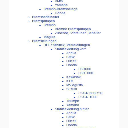
BMW
Yamaha
Brembo-Bremsbeläge
Honda
Bremssattelhalter
Bremspumpen
Brembo
Brembo Bremspumpen
Zubehör, Schrauben,Behälter
Magura
Bremsleitungen
HEL Stahlflex Bremsleitungen
Stahlflexleitung vorn
Aprilia
BMW
Ducati
Honda
CBR600
CBR1000
Kawasaki
KTM
MV Agusta
Suzuki
GSX-R 600/750
GSX-R 1000
Triumph
Yamaha
Stahlflexleitung hinten
Aprilia
BMW
Ducati
Honda