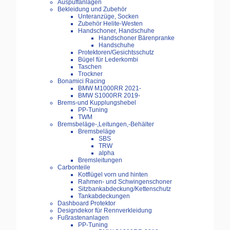
Auspuffanlagen
Bekleidung und Zubehör
Unteranzüge, Socken
Zubehör Helite-Westen
Handschoner, Handschuhe
Handschoner Bärenpranke
Handschuhe
Protektoren/Gesichtsschutz
Bügel für Lederkombi
Taschen
Trockner
Bonamici Racing
BMW M1000RR 2021-
BMW S1000RR 2019-
Brems-und Kupplungshebel
PP-Tuning
TWM
Bremsbeläge-,Leitungen,-Behälter
Bremsbeläge
SBS
TRW
alpha
Bremsleitungen
Carbonteile
Kotflügel vorn und hinten
Rahmen- und Schwingenschoner
Sitzbankabdeckung/Kettenschutz
Tankabdeckungen
Dashboard Protektor
Designdekor für Rennverkleidung
Fußrastenanlagen
PP-Tuning