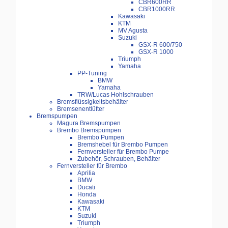
CBR600RR
CBR1000RR
Kawasaki
KTM
MV Agusta
Suzuki
GSX-R 600/750
GSX-R 1000
Triumph
Yamaha
PP-Tuning
BMW
Yamaha
TRW/Lucas Hohlschrauben
Bremsflüssigkeitsbehälter
Bremsenentlüfter
Bremspumpen
Magura Bremspumpen
Brembo Bremspumpen
Brembo Pumpen
Bremshebel für Brembo Pumpen
Fernversteller für Brembo Pumpe
Zubehör, Schrauben, Behälter
Fernversteller für Brembo
Aprilia
BMW
Ducati
Honda
Kawasaki
KTM
Suzuki
Triumph