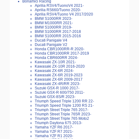
Bonamici Racing
Aprilia RSV4/TuonoV4 2021-
Aprilia RS660/Tuono 2020-
Aprilia RSV4/Tuono V4 2017/2020
BMW S1000RR 2023-
BMW M1000RR 2021-
BMW S1000RR 2019-
BMW S1000RR 2017-2018
BMW S1000RR 2015-2016
Ducati Panigale V4
Ducati Panigale V2
Honda CBR1000RR-R 2020-
Honda CBR1000RR 2017-2019
Honda CBR600RR 2024-
Kawasaki ZX-10R 2021-
Kawasaki ZX-10R 2016-2020
Kawasaki ZX-6R 2024-
Kawasaki ZX-6R 2019-2023
Kawasaki ZX-6R 2009-2017
Kawasaki ZX-4R/RR 2023-
Suzuki GSX-R 1000 2017-
Suzuki GSX-R 600/750 2011-
Suzuki GSX-8S/R 2023-
Triumph Speed Triple 1200 RR 22-
Triumph Speed Triple 1200 RS 21-
Triumph Street Triple 765 2017-
Triumph Street Triple 765R 2023-
Triumph Street Triple 765 Moto2
Triumph Daytona 675 2013-
Yamaha YZF R6 2017-
Yamaha YZF R7 2021-
Yamaha YZF R1 2020-