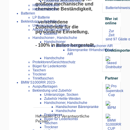
Universal Auspuffschutz
größere mechanische und
Hitzeschutzband
Batteriehinweis
chemische Beständigkeit,
Hitzeschutzfolie
Batterien
LP Batterie
Wer ist
Bekleidung u. Zubehör
- verschiedene
online
Unteranzüge, Socken
Zubehörteile für die
Airbag Westen Zubehör
Zur
persönliche Einstellung,
Zubehör
Zeit
Handschoner-, Handschuhe
sind 97 Gäste o
Handschoner
- 100% in Italien hergestellt,
BÄRENPRANKE®Handschoner AIR
Bärenpranke ®Handschoner
Direktimporte
AIR
Handschuhe
Protektoren/Gesichtsschutz
Bügel für Lederkombi
Taschen
Trockner
Partner
Trinkflaschen
BMW S1000RR 2023-
Auspuffanlagen
Bekleidung und Zubehör
Unteranzüge, Socken
Zubehör Helite-Westen
Handschoner, Handschuhe
Handschoner Bärenpranke
Handschuhe
Protektoren
Hersteller-EU Verantwortliche
Bügel für Lederkombi
Person
Taschen
Trockner