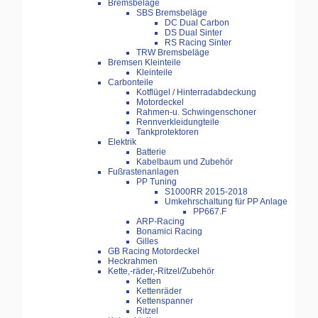
Bremsbeläge
SBS Bremsbeläge
DC Dual Carbon
DS Dual Sinter
RS Racing Sinter
TRW Bremsbeläge
Bremsen Kleinteile
Kleinteile
Carbonteile
Kotflügel / Hinterradabdeckung
Motordeckel
Rahmen-u. Schwingenschoner
Rennverkleidungteile
Tankprotektoren
Elektrik
Batterie
Kabelbaum und Zubehör
Fußrastenanlagen
PP Tuning
S1000RR 2015-2018
Umkehrschaltung für PP Anlage
PP667.F
ARP-Racing
Bonamici Racing
Gilles
GB Racing Motordeckel
Heckrahmen
Kette,-räder,-Ritzel/Zubehör
Ketten
Kettenräder
Kettenspanner
Ritzel