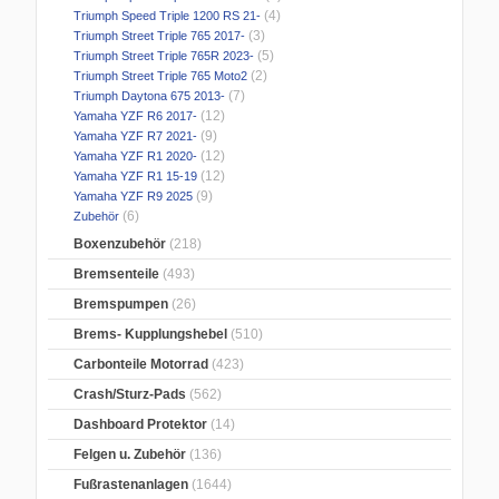
(4)
Triumph Speed Triple 1200 RS 21-
(3)
Triumph Street Triple 765 2017-
(5)
Triumph Street Triple 765R 2023-
(2)
Triumph Street Triple 765 Moto2
(7)
Triumph Daytona 675 2013-
(12)
Yamaha YZF R6 2017-
(9)
Yamaha YZF R7 2021-
(12)
Yamaha YZF R1 2020-
(12)
Yamaha YZF R1 15-19
(9)
Yamaha YZF R9 2025
(6)
Zubehör
Boxenzubehör
(218)
Bremsenteile
(493)
Bremspumpen
(26)
Brems- Kupplungshebel
(510)
Carbonteile Motorrad
(423)
Crash/Sturz-Pads
(562)
Dashboard Protektor
(14)
Felgen u. Zubehör
(136)
Fußrastenanlagen
(1644)