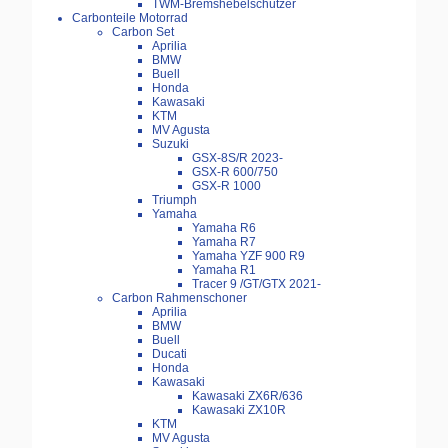
TWM-Bremshebelschützer
Carbonteile Motorrad
Carbon Set
Aprilia
BMW
Buell
Honda
Kawasaki
KTM
MV Agusta
Suzuki
GSX-8S/R 2023-
GSX-R 600/750
GSX-R 1000
Triumph
Yamaha
Yamaha R6
Yamaha R7
Yamaha YZF 900 R9
Yamaha R1
Tracer 9 /GT/GTX 2021-
Carbon Rahmenschoner
Aprilia
BMW
Buell
Ducati
Honda
Kawasaki
Kawasaki ZX6R/636
Kawasaki ZX10R
KTM
MV Agusta