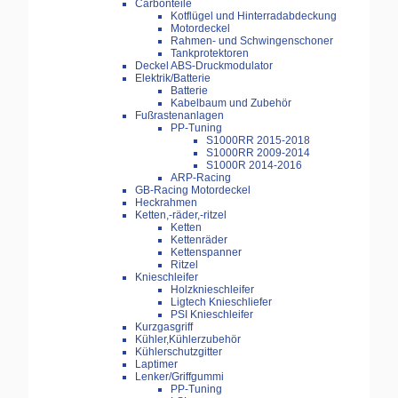
Carbonteile
Kotflügel und Hinterradabdeckung
Motordeckel
Rahmen- und Schwingenschoner
Tankprotektoren
Deckel ABS-Druckmodulator
Elektrik/Batterie
Batterie
Kabelbaum und Zubehör
Fußrastenanlagen
PP-Tuning
S1000RR 2015-2018
S1000RR 2009-2014
S1000R 2014-2016
ARP-Racing
GB-Racing Motordeckel
Heckrahmen
Ketten,-räder,-ritzel
Ketten
Kettenräder
Kettenspanner
Ritzel
Knieschleifer
Holzknieschleifer
Ligtech Knieschliefer
PSI Knieschleifer
Kurzgasgriff
Kühler,Kühlerzubehör
Kühlerschutzgitter
Laptimer
Lenker/Griffgummi
PP-Tuning