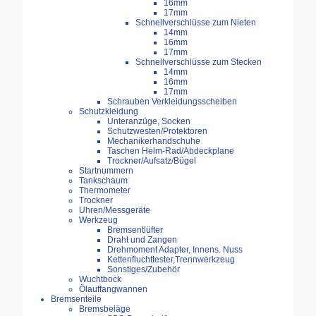
16mm
17mm
Schnellverschlüsse zum Nieten
14mm
16mm
17mm
Schnellverschlüsse zum Stecken
14mm
16mm
17mm
Schrauben Verkleidungsscheiben
Schutzkleidung
Unteranzüge, Socken
Schutzwesten/Protektoren
Mechanikerhandschuhe
Taschen Helm-Rad/Abdeckplane
Trockner/Aufsatz/Bügel
Startnummern
Tankschaum
Thermometer
Trockner
Uhren/Messgeräte
Werkzeug
Bremsentlüfter
Draht und Zangen
Drehmoment Adapter, Innens. Nuss
Kettenfluchttester,Trennwerkzeug
Sonstiges/Zubehör
Wuchtbock
Ölauffangwannen
Bremsenteile
Bremsbeläge