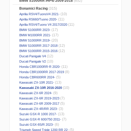
BMW S1000RR /HP4/ 2009-2018
(652)
Bonamici Racing
(315)
(10)
Aprilia RSV4/TuonoV4 2021-
(11)
Aprilia RS660/Tuono 2020-
(11)
Aprilia RSV4/Tuono V4 2017/2020
(17)
BMW S1000RR 2023-
(17)
BMW M1000RR 2021-
(20)
BMW S1000RR 2019-
(12)
BMW S1000RR 2017-2018
(12)
BMW S1000RR 2015-2016
(12)
Ducati Panigale V4
(10)
Ducati Panigale V2
(11)
Honda CBR1000RR-R 2020-
(8)
Honda CBR1000RR 2017-2019
(5)
Honda CBR600RR 2024-
(13)
Kawasaki ZX-10R 2021-
(10)
Kawasaki ZX-10R 2016-2020
(9)
Kawasaki ZX-6R 2024-
(7)
Kawasaki ZX-6R 2019-2023
(5)
Kawasaki ZX-6R 2009-2017
(3)
Kawasaki ZX-4R/RR 2023-
(13)
Suzuki GSX-R 1000 2017-
(7)
Suzuki GSX-R 600/750 2011-
(6)
Suzuki GSX-8S/R 2023-
(5)
Triumph Speed Triple 1200 RR 22-