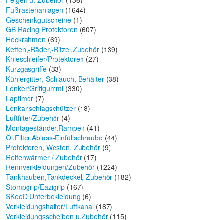
Felgen u. Zubehör
(136)
Fußrastenanlagen
(1644)
Geschenkgutscheine
(1)
GB Racing Protektoren
(607)
Heckrahmen
(69)
Ketten,-Räder,-Ritzel,Zubehör
(139)
Knieschleifer/Protektoren
(27)
Kurzgasgriffe
(33)
Kühlergitter,-Schlauch, Behälter
(38)
Lenker/Griffgummi
(330)
Laptimer
(7)
Lenkanschlagschützer
(18)
Luftfilter/Zubehör
(4)
Montageständer,Rampen
(41)
Öl,Filter,Ablass-Einfüllschraube
(44)
Protektoren, Westen, Zubehör
(9)
Reifenwärmer / Zubehör
(17)
Rennverkleidungen/Zubehör
(1224)
Tankhauben,Tankdeckel, Zubehör
(182)
Stompgrip/Eazigrip
(167)
SKeeD Unterbekleidung
(6)
Verkleidungshalter/Luftkanal
(187)
Verkleidungsscheiben u.Zubehör
(115)