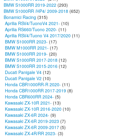
BMW S1000RR 2019-2022
(293)
BMW S1000RR /HP4/ 2009-2018
(652)
Bonamici Racing
(315)
Aprilia RSV4/TuonoV4 2021-
(10)
Aprilia RS660/Tuono 2020-
(11)
Aprilia RSV4/Tuono V4 2017/2020
(11)
BMW S1000RR 2023-
(17)
BMW M1000RR 2021-
(17)
BMW S1000RR 2019-
(20)
BMW S1000RR 2017-2018
(12)
BMW S1000RR 2015-2016
(12)
Ducati Panigale V4
(12)
Ducati Panigale V2
(10)
Honda CBR1000RR-R 2020-
(11)
Honda CBR1000RR 2017-2019
(8)
Honda CBR600RR 2024-
(5)
Kawasaki ZX-10R 2021-
(13)
Kawasaki ZX-10R 2016-2020
(10)
Kawasaki ZX-6R 2024-
(9)
Kawasaki ZX-6R 2019-2023
(7)
Kawasaki ZX-6R 2009-2017
(5)
Kawasaki ZX-4R/RR 2023-
(3)