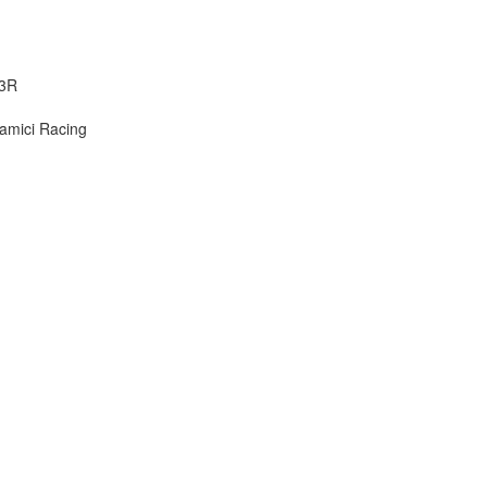
03R
namici Racing