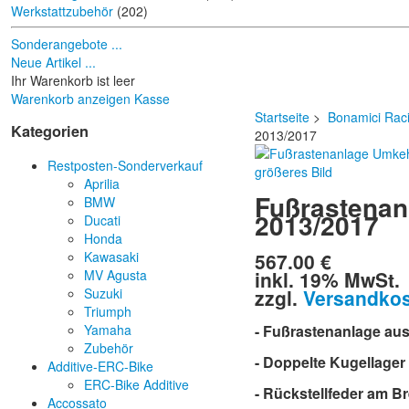
Werkstattzubehör
(202)
Sonderangebote ...
Neue Artikel ...
Ihr Warenkorb ist leer
Warenkorb anzeigen
Kasse
Startseite
>
Bonamici Rac
Kategorien
2013/2017
Restposten-Sonderverkauf
größeres Bild
Aprilia
Fußrastenan
BMW
2013/2017
Ducati
Honda
567.00 €
Kawasaki
inkl. 19% MwSt.
MV Agusta
zzgl.
Versandko
Suzuki
Triumph
Yamaha
- Fußrastenanlage au
Zubehör
- Doppelte Kugellager
Additive-ERC-Bike
ERC-Bike Additive
- Rückstellfeder am B
Accossato