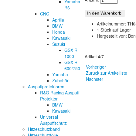
Yamaha
R6
CNC
Aprilia
Artikelnummer: TH
BMW
1 Stück auf Lager
Honda
Hergestellt von: Bo
Kawasaki
Suzuki
GSX-R
1000
Artikel 4/7
GSX-R
Vorheriger
600/750
Zurück zur Artikelliste
Yamaha
Nächster
Zubehör
Auspuffprotektoren
R&G Racing Auspuff
Protektor
BMW
Kawasaki
Universal
Auspuffschutz
Hitzeschutzband
Hitzeschutzfolie