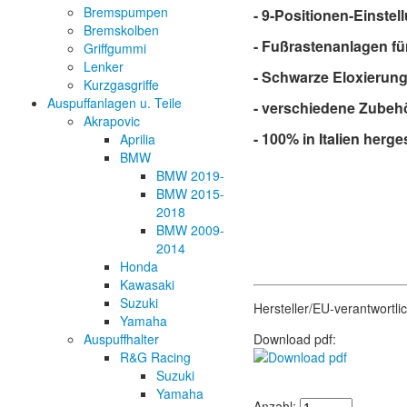
Bremspumpen
- 9-Positionen-Einstel
Bremskolben
- Fußrastenanlagen f
Griffgummi
Lenker
- Schwarze Eloxierun
Kurzgasgriffe
Auspuffanlagen u. Teile
- verschiedene Zubehör
Akrapovic
- 100% in Italien herges
Aprilia
BMW
BMW 2019-
BMW 2015-
2018
BMW 2009-
2014
Honda
Kawasaki
Suzuki
Hersteller/EU-verantwortl
Yamaha
Auspuffhalter
Download pdf:
R&G Racing
Suzuki
Yamaha
Anzahl: