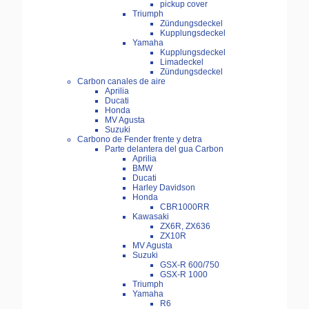
pickup cover
Triumph
Zündungsdeckel
Kupplungsdeckel
Yamaha
Kupplungsdeckel
Limadeckel
Zündungsdeckel
Carbon canales de aire
Aprilia
Ducati
Honda
MV Agusta
Suzuki
Carbono de Fender frente y detra
Parte delantera del gua Carbon
Aprilia
BMW
Ducati
Harley Davidson
Honda
CBR1000RR
Kawasaki
ZX6R, ZX636
ZX10R
MV Agusta
Suzuki
GSX-R 600/750
GSX-R 1000
Triumph
Yamaha
R6