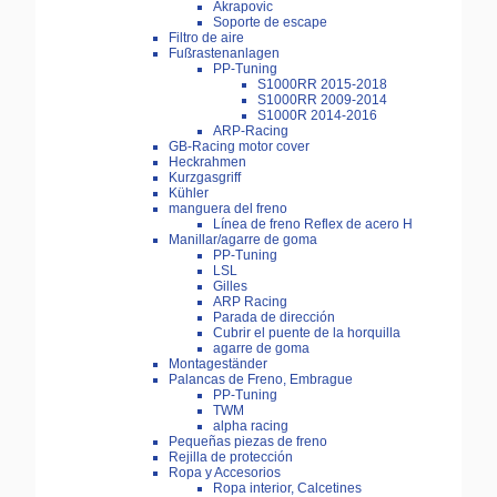
Akrapovic
Soporte de escape
Filtro de aire
Fußrastenanlagen
PP-Tuning
S1000RR 2015-2018
S1000RR 2009-2014
S1000R 2014-2016
ARP-Racing
GB-Racing motor cover
Heckrahmen
Kurzgasgriff
Kühler
manguera del freno
Línea de freno Reflex de acero H
Manillar/agarre de goma
PP-Tuning
LSL
Gilles
ARP Racing
Parada de dirección
Cubrir el puente de la horquilla
agarre de goma
Montageständer
Palancas de Freno, Embrague
PP-Tuning
TWM
alpha racing
Pequeñas piezas de freno
Rejilla de protección
Ropa y Accesorios
Ropa interior, Calcetines