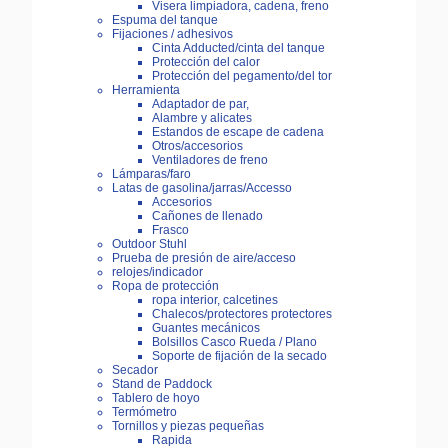
Visera limpiadora, cadena, freno
Espuma del tanque
Fijaciones / adhesivos
Cinta Adducted/cinta del tanque
Protección del calor
Protección del pegamento/del tor
Herramienta
Adaptador de par,
Alambre y alicates
Estandos de escape de cadena
Otros/accesorios
Ventiladores de freno
Lámparas/faro
Latas de gasolina/jarras/Accesso
Accesorios
Cañones de llenado
Frasco
Outdoor Stuhl
Prueba de presión de aire/acceso
relojes/indicador
Ropa de protección
ropa interior, calcetines
Chalecos/protectores protectores
Guantes mecánicos
Bolsillos Casco Rueda / Plano
Soporte de fijación de la secado
Secador
Stand de Paddock
Tablero de hoyo
Termómetro
Tornillos y piezas pequeñas
Rapida