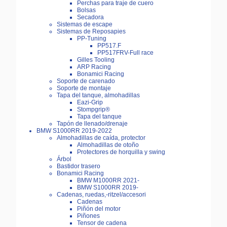
Perchas para traje de cuero
Bolsas
Secadora
Sistemas de escape
Sistemas de Reposapies
PP-Tuning
PP517.F
PP517FRV-Full race
Gilles Tooling
ARP Racing
Bonamici Racing
Soporte de carenado
Soporte de montaje
Tapa del tanque, almohadillas
Eazi-Grip
Stompgrip®
Tapa del tanque
Tapón de llenado/drenaje
BMW S1000RR 2019-2022
Almohadillas de caída, protector
Almohadillas de otoño
Protectores de horquilla y swing
Árbol
Bastidor trasero
Bonamici Racing
BMW M1000RR 2021-
BMW S1000RR 2019-
Cadenas, ruedas,-ritzel/accesori
Cadenas
Piñón del motor
Piñones
Tensor de cadena