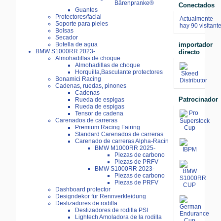
Bärenpranke®
Conectados
Guantes
Protectores/facial
Actualmente
Soporte para pieles
hay 90 visitant
Bolsas
Secador
importador
Botella de agua
BMW S1000RR 2023-
directo
Almohadillas de choque
Almohadillas de choque
Horquilla,Basculante protectores
Bonamici Racing
Cadenas, ruedas, pinones
Cadenas
Patrocinador
Rueda de espigas
Rueda de espigas
Tensor de cadena
Carenados de carreras
Premium Racing Fairing
Standard Carenados de carreras
Carenado de carreras Alpha-Racin
BMW M1000RR 2025-
Piezas de carbono
Piezas de PRFV
BMW S1000RR 2023-
Piezas de carbono
Piezas de PRFV
Dashboard protector
Designdekor für Rennverkleidung
Deslizadores de rodilla
Deslizadores de rodilla PSI
Lightech Amoladora de la rodilla