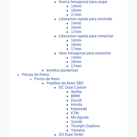
Hueco hexagonal para pegar
14mm
16mm
17mm
Liberacion rapida para enchufar
14mm
16mm
17mm
Liberacion rapida para remachar
14mm
16mm
17mm
Vaso hexagonal para remachar
14mm
16mm
17mm
tornillos parabrisas
Piezas de Freno
Forros de freno
Pastillas de freno SBS
DC Dual Carbon
Aprilia
BMW
Ducati
Honda
Kawasaki
KTM
MV Agusta
Suzuki
Triumph Daytona
Yamaha
DS Dual Sinter