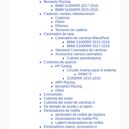
Bonamici Racing
BMW S1000RR 2017-2018
BMW S1000RR 2015-2016
Cadenas, ruedas,-ritzel/accesori
Cadenas
Piñón
Piñones
Tensores de cadena
Carenados de raza
Carenados de carreras BikesPlast
BMW S1000RR 2015-2016
BMW S1000RR 2017-2018
Standard Carenados de carreras
Accesorios carrera carenados
Cojines asiento/goma
Controles de avance
PP Tuning
Circuito inverso para el sistema
PP667.F
S1000RR 2015-2018
ARP-Racing
Bonamici Racing
Gilles
Cronometro
Cubierta del motor
Cubierta del motor de carreras G
De llenado de aceite y el tapón
Deslizadores de rodilla
deslizador de rodilla de madera
Deslizadores de rodilla PSI
Ligtech deslizadores de rodilla
Deslizadores marco, accesorios d