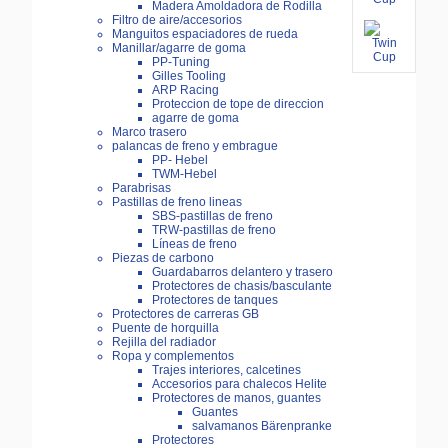
Madera Amoldadora de Rodilla
Filtro de aire/accesorios
Manguitos espaciadores de rueda
Manillar/agarre de goma
PP-Tuning
Gilles Tooling
ARP Racing
Proteccion de tope de direccion
agarre de goma
Marco trasero
palancas de freno y embrague
PP- Hebel
TWM-Hebel
Parabrisas
Pastillas de freno lineas
SBS-pastillas de freno
TRW-pastillas de freno
Líneas de freno
Piezas de carbono
Guardabarros delantero y trasero
Protectores de chasis/basculante
Protectores de tanques
Protectores de carreras GB
Puente de horquilla
Rejilla del radiador
Ropa y complementos
Trajes interiores, calcetines
Accesorios para chalecos Helite
Protectores de manos, guantes
Guantes
salvamanos Bärenpranke
Protectores