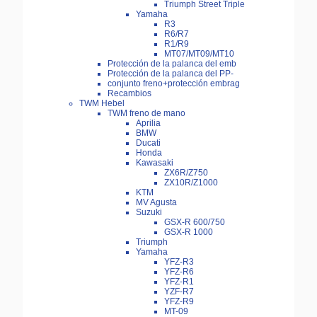
Triumph Street Triple
Yamaha
R3
R6/R7
R1/R9
MT07/MT09/MT10
Protección de la palanca del emb
Protección de la palanca del PP-
conjunto freno+protección embrag
Recambios
TWM Hebel
TWM freno de mano
Aprilia
BMW
Ducati
Honda
Kawasaki
ZX6R/Z750
ZX10R/Z1000
KTM
MV Agusta
Suzuki
GSX-R 600/750
GSX-R 1000
Triumph
Yamaha
YFZ-R3
YFZ-R6
YFZ-R1
YZF-R7
YFZ-R9
MT-09