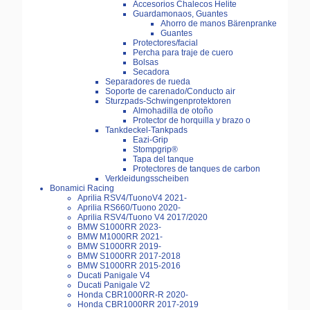
Accesorios Chalecos Helite
Guardamonaos, Guantes
Ahorro de manos Bärenpranke
Guantes
Protectores/facial
Percha para traje de cuero
Bolsas
Secadora
Separadores de rueda
Soporte de carenado/Conducto air
Sturzpads-Schwingenprotektoren
Almohadilla de otoño
Protector de horquilla y brazo o
Tankdeckel-Tankpads
Eazi-Grip
Stompgrip®
Tapa del tanque
Protectores de tanques de carbon
Verkleidungsscheiben
Bonamici Racing
Aprilia RSV4/TuonoV4 2021-
Aprilia RS660/Tuono 2020-
Aprilia RSV4/Tuono V4 2017/2020
BMW S1000RR 2023-
BMW M1000RR 2021-
BMW S1000RR 2019-
BMW S1000RR 2017-2018
BMW S1000RR 2015-2016
Ducati Panigale V4
Ducati Panigale V2
Honda CBR1000RR-R 2020-
Honda CBR1000RR 2017-2019