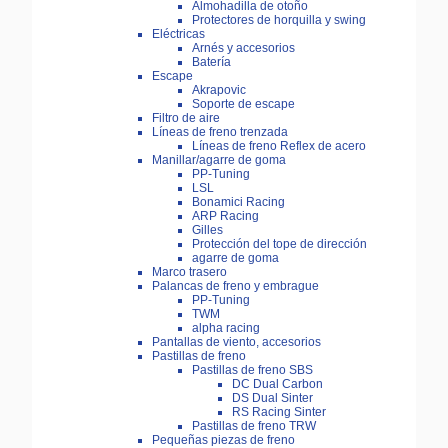
Almohadilla de otoño
Protectores de horquilla y swing
Eléctricas
Arnés y accesorios
Batería
Escape
Akrapovic
Soporte de escape
Filtro de aire
Líneas de freno trenzada
Líneas de freno Reflex de acero
Manillar/agarre de goma
PP-Tuning
LSL
Bonamici Racing
ARP Racing
Gilles
Protección del tope de dirección
agarre de goma
Marco trasero
Palancas de freno y embrague
PP-Tuning
TWM
alpha racing
Pantallas de viento, accesorios
Pastillas de freno
Pastillas de freno SBS
DC Dual Carbon
DS Dual Sinter
RS Racing Sinter
Pastillas de freno TRW
Pequeñas piezas de freno