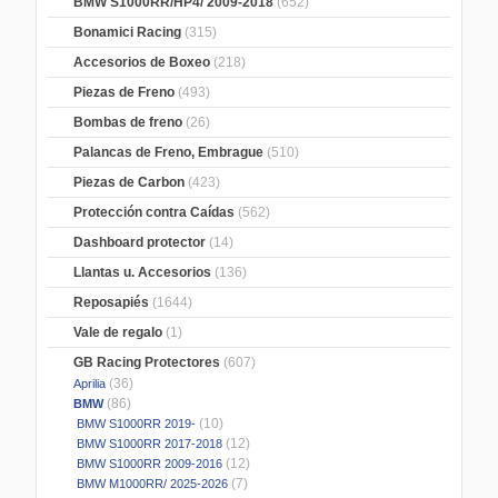
BMW S1000RR/HP4/ 2009-2018
(652)
Bonamici Racing
(315)
Accesorios de Boxeo
(218)
Piezas de Freno
(493)
Bombas de freno
(26)
Palancas de Freno, Embrague
(510)
Piezas de Carbon
(423)
Protección contra Caídas
(562)
Dashboard protector
(14)
Llantas u. Accesorios
(136)
Reposapiés
(1644)
Vale de regalo
(1)
GB Racing Protectores
(607)
(36)
Aprilia
(86)
BMW
(10)
BMW S1000RR 2019-
(12)
BMW S1000RR 2017-2018
(12)
BMW S1000RR 2009-2016
(7)
BMW M1000RR/ 2025-2026