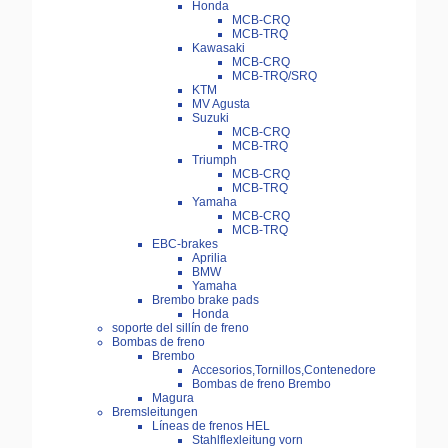
Honda
MCB-CRQ
MCB-TRQ
Kawasaki
MCB-CRQ
MCB-TRQ/SRQ
KTM
MV Agusta
Suzuki
MCB-CRQ
MCB-TRQ
Triumph
MCB-CRQ
MCB-TRQ
Yamaha
MCB-CRQ
MCB-TRQ
EBC-brakes
Aprilia
BMW
Yamaha
Brembo brake pads
Honda
soporte del sillín de freno
Bombas de freno
Brembo
Accesorios,Tornillos,Contenedore
Bombas de freno Brembo
Magura
Bremsleitungen
Líneas de frenos HEL
Stahlflexleitung vorn