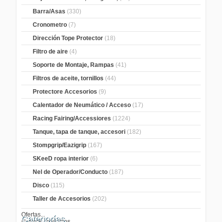
Barra/Asas
(330)
Cronometro
(7)
Dirección Tope Protector
(18)
Filtro de aire
(4)
Soporte de Montaje, Rampas
(41)
Filtros de aceite, tornillos
(44)
Protectore Accesorios
(9)
Calentador de Neumático / Acceso
(17)
Racing Fairing/Accessiores
(1224)
Tanque, tapa de tanque, accesori
(182)
Stompgrip/Eazigrip
(167)
SKeeD ropa interior
(6)
Nel de Operador/Conducto
(187)
Disco
(115)
Taller de Accesorios
(202)
Ofertas...
Categorías
Nuevos productos...