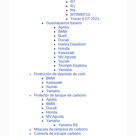
R7
R1
R9
MT09/MT10
Tracer 9 GT 2021-
Guardabarros trasero
Aprilia
BMW
Buell
Ducati
Harley Davidson
Honda
Kawasaki
MV Agusta
Suzuki
Triumph Daytona
Yamaha
Protección de depósito de carb
BMW
Kawasaki
Suzuki
Yamaha
Protector de tanque de carbono
Aprilia
BMW
Ducati
Honda
MV Agusta
Yamaha
Yamaha R6
Máscara de lámpara de carbono
Cubierta de escape carbono