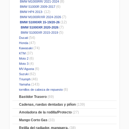
(8)
BMW M1000RR/ 2021-2024
(6)
BMW S1000R 2009-2017
(12)
BMW HP4 2013-
(7)
BMW M1000R/XR 2024-2026
(12)
BMW S1000XR 15-19/20-26
(7)
BMW S1000XR 2020-2026
(5)
BMW S1000XR 2015-2019
(54)
Ducati
(47)
Honda
(74)
Kawasaki
(37)
KTM
(6)
Moto 2
(4)
Moto 3
(6)
MV Agusta
(62)
Suzuki
(46)
Triumph
(143)
Yamaha
(6)
tornillos de cabeza de repuesto
Bastidor Trasero
(69)
Cadenas, ruedas dentadas y piñon
(139)
Amoladora de la rodilla/Protecto
(27)
Mango Corto Gas
(33)
Rejilla del radiador, manguera,
(38)