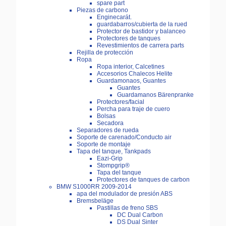
spare part
Piezas de carbono
Enginecarát.
guardabarros/cubierta de la rued
Protector de bastidor y balanceo
Protectores de tanques
Revestimientos de carrera parts
Rejilla de protección
Ropa
Ropa interior, Calcetines
Accesorios Chalecos Helite
Guardamonaos, Guantes
Guantes
Guardamanos Bärenpranke
Protectores/facial
Percha para traje de cuero
Bolsas
Secadora
Separadores de rueda
Soporte de carenado/Conducto air
Soporte de montaje
Tapa del tanque, Tankpads
Eazi-Grip
Stompgrip®
Tapa del tanque
Protectores de tanques de carbon
BMW S1000RR 2009-2014
apa del modulador de presión ABS
Bremsbeläge
Pastillas de freno SBS
DC Dual Carbon
DS Dual Sinter