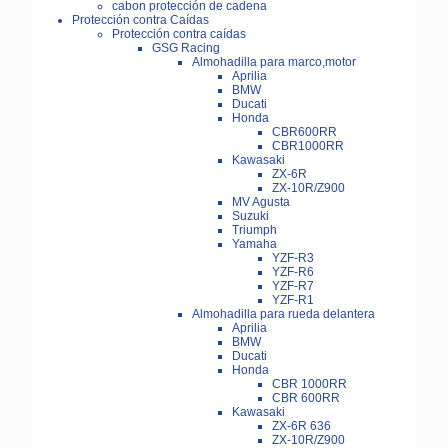
cabon protección de cadena
Protección contra Caídas
Protección contra caídas
GSG Racing
Almohadilla para marco,motor
Aprilia
BMW
Ducati
Honda
CBR600RR
CBR1000RR
Kawasaki
ZX-6R
ZX-10R/Z900
MV Agusta
Suzuki
Triumph
Yamaha
YZF-R3
YZF-R6
YZF-R7
YZF-R1
Almohadilla para rueda delantera
Aprilia
BMW
Ducati
Honda
CBR 1000RR
CBR 600RR
Kawasaki
ZX-6R 636
ZX-10R/Z900