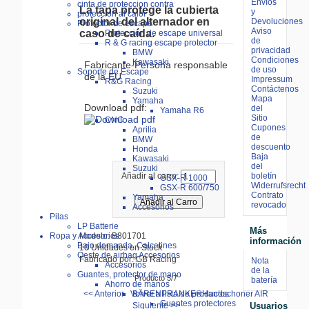
Envíos
cinta de proteccion contra
La tapa protege la cubierta
y
proteccion al calor
original del alternador
en
Devoluciones
Protector de escape
Aviso
caso de caída.
Protección de escape universal
de
R & G racing escape protector
privacidad
BMW
Condiciones
Kawasaki
Fabricante-Persona responsable
de uso
Soporte de Escape
de la EU
Impressum
R&G Racing
Contáctenos
Suzuki
Mapa
Yamaha
Download pdf:
del
Yamaha R6
Sitio
CNC
Cupones
Aprilia
de
BMW
descuento
Honda
Baja
Kawasaki
del
Suzuki
boletín
Añadir al carro:
GSX-R 1000
Widerrufsrecht
GSX-R 600/750
Contrato
Yamaha
revocado
Accesorios
Pilas
LP Batterie
Más
Modelo: B801701
Ropa y Accesorios
información
Bajo demanda, Calcetines
10 Unidades en Stock
Oeste de airbag Accesorios
Fabricado por: GB Racing
Nota
Accesorios
de la
Guantes, protector de mano
Producto 5/7
batería
Ahorro de manos
<< Anterior
Volver a lista de productos
BÄRENPRANKE®Handschoner AIR
Guantes protectores
Siguiente >>
Usuarios