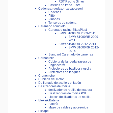
RST Racing Sinter
Pastillas de freno TRW
Cadenas, ruedas,-ritzel/accesori
Cadenas
Piñón
Piñones
Tensores de cadena
Caranedo completo
Carenado racing BikesPlast
BMW S1000RR 2009-2011
BMW S1000RR 2009-
2011
BMW S1000RR 2012-2014
BMW S1000RR 2012-
2014
Standard Carenado de carrerras
Carbonteile
Cubierta de la rueda trasera de
Enginecarát.
Protectores de bastidor y oscila
Protectores de tanques
Cronometro
Cubierta del motor
De llenado de aceite y el tapón
Deslizadores de rodilla
deslizador de rodilla de madera
Deslizadores de rodilla PSI
Ligtech deslizadores de rodilla
Elektrik/Bateria
Batería
Mazo de cables y accesorios
Escape