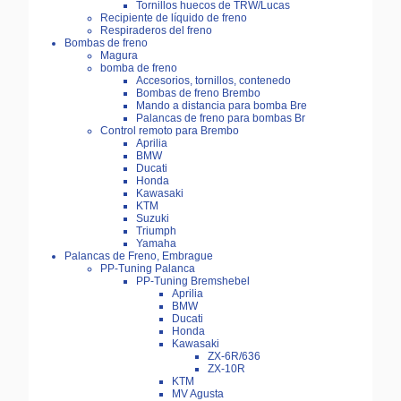
Tornillos huecos de TRW/Lucas
Recipiente de líquido de freno
Respiraderos del freno
Bombas de freno
Magura
bomba de freno
Accesorios, tornillos, contenedo
Bombas de freno Brembo
Mando a distancia para bomba Bre
Palancas de freno para bombas Br
Control remoto para Brembo
Aprilia
BMW
Ducati
Honda
Kawasaki
KTM
Suzuki
Triumph
Yamaha
Palancas de Freno, Embrague
PP-Tuning Palanca
PP-Tuning Bremshebel
Aprilia
BMW
Ducati
Honda
Kawasaki
ZX-6R/636
ZX-10R
KTM
MV Agusta