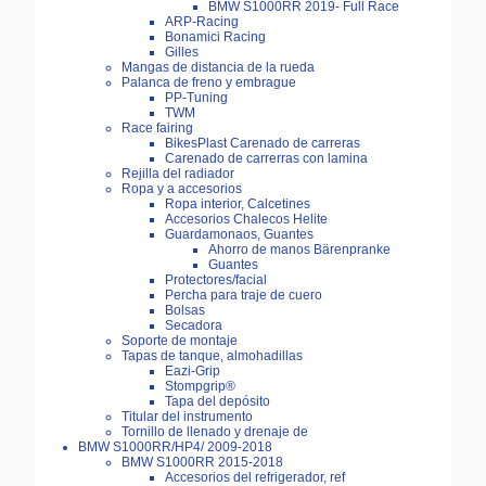
BMW S1000RR 2019- Full Race
ARP-Racing
Bonamici Racing
Gilles
Mangas de distancia de la rueda
Palanca de freno y embrague
PP-Tuning
TWM
Race fairing
BikesPlast Carenado de carreras
Carenado de carrerras con lamina
Rejilla del radiador
Ropa y a accesorios
Ropa interior, Calcetines
Accesorios Chalecos Helite
Guardamonaos, Guantes
Ahorro de manos Bärenpranke
Guantes
Protectores/facial
Percha para traje de cuero
Bolsas
Secadora
Soporte de montaje
Tapas de tanque, almohadillas
Eazi-Grip
Stompgrip®
Tapa del depósito
Titular del instrumento
Tornillo de llenado y drenaje de
BMW S1000RR/HP4/ 2009-2018
BMW S1000RR 2015-2018
Accesorios del refrigerador, ref