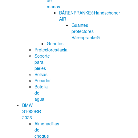
de
manos
BÄRENPRANKE®Handschoner
AIR
Guantes
protectores
Bärenpranke®
Guantes
Protectores/facial
Soporte
para
pieles
Bolsas
Secador
Botella
de
agua
BMW
S1000RR
2023-
Almohadillas
de
choque