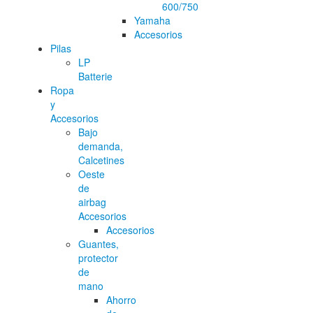
600/750
Yamaha
Accesorios
Pilas
LP
Batterie
Ropa
y
Accesorios
Bajo
demanda,
Calcetines
Oeste
de
airbag
Accesorios
Accesorios
Guantes,
protector
de
mano
Ahorro