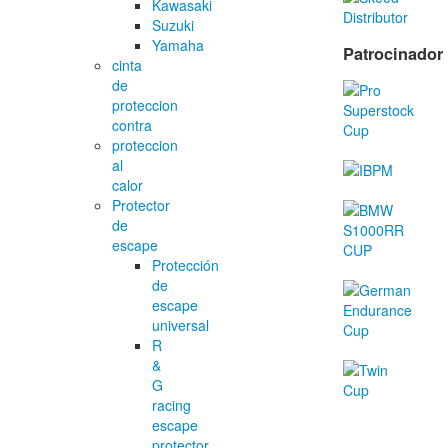
Kawasaki
Suzuki
Yamaha
Patrocinador
cinta
de
proteccion
contra
proteccion
al
calor
Protector
de
escape
Protección
de
escape
universal
R
&
G
racing
escape
protector