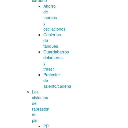
carbono
Ahorro
de
marcos
y
oscilaciones
Cubiertas
de
tanques
Guardabarros
delanteros
y
traser
Protector
de
asiento/cadena
Los
sistemas
de
rabrasten
de
pie
PP-