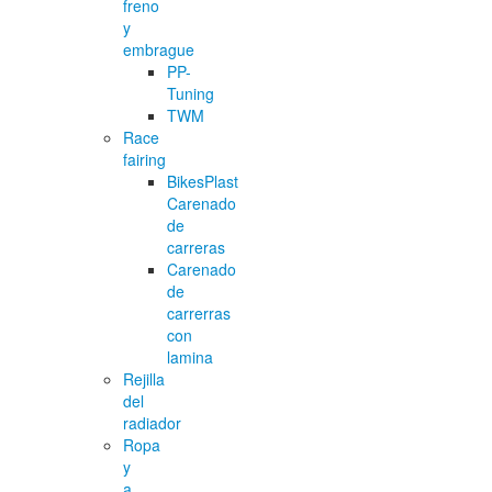
freno
y
embrague
PP-
Tuning
TWM
Race
fairing
BikesPlast
Carenado
de
carreras
Carenado
de
carrerras
con
lamina
Rejilla
del
radiador
Ropa
y
a