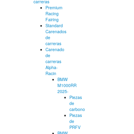
carreras
Premium
Racing
Fairing
Standard
Carenados
de
carreras
Carenado
de
carreras
Alpha-
Racin
BMW
M1000RR
2025-
Piezas
de
carbono
Piezas
de
PRFV
BMW