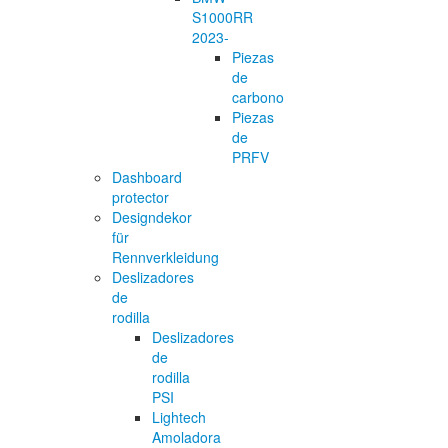
S1000RR
2023-
Piezas
de
carbono
Piezas
de
PRFV
Dashboard
protector
Designdekor
für
Rennverkleidung
Deslizadores
de
rodilla
Deslizadores
de
rodilla
PSI
Lightech
Amoladora