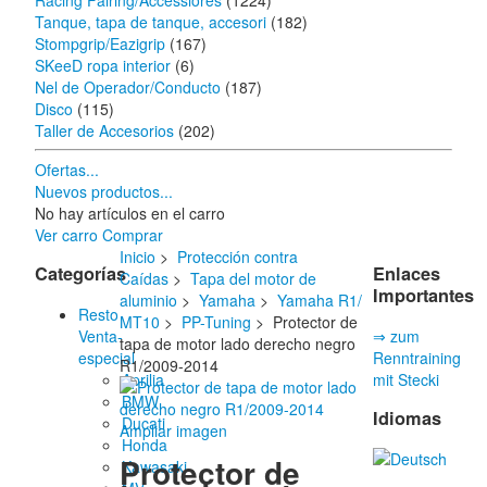
Racing Fairing/Accessiores
(1224)
Tanque, tapa de tanque, accesori
(182)
Stompgrip/Eazigrip
(167)
SKeeD ropa interior
(6)
Nel de Operador/Conducto
(187)
Disco
(115)
Taller de Accesorios
(202)
Ofertas...
Nuevos productos...
No hay artículos en el carro
Ver carro
Comprar
Inicio
>
Protección contra
Categorías
Enlaces
Caídas
>
Tapa del motor de
Importantes
aluminio
>
Yamaha
>
Yamaha R1/
Resto
MT10
>
PP-Tuning
> Protector de
Venta-
⇒ zum
tapa de motor lado derecho negro
especial
Renntraining
R1/2009-2014
Aprilia
mit Stecki
BMW
Idiomas
Ducati
Ampliar imagen
Honda
Protector de
Kawasaki