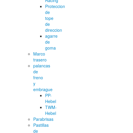
Racing
Proteccion
de
tope
de
direccion
agarre
de
goma
Marco
trasero
palancas
de
freno
y
embrague
PP-
Hebel
TWM-
Hebel
Parabrisas
Pastillas
de