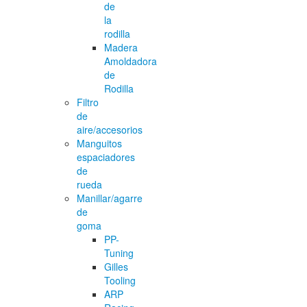
de
la
rodilla
Madera
Amoldadora
de
Rodilla
Filtro
de
aire/accesorios
Manguitos
espaciadores
de
rueda
Manillar/agarre
de
goma
PP-
Tuning
Gilles
Tooling
ARP