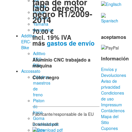
tapa de motor
MV
lado derecho
Agusta
negro R1/2009-
Suzuki
2014
Triumph
Yamaha
70.00 €
Accesorios
incl. 19% IVA
Additive-
aceptamos
más
gastos de envío
ERC-
Bike
Aditivo
Información
ERC-
Aluminio CNC trabajado a
Bike
máquina
Envíos y
Accossato
Devoluciones
Cilindros
Color negro
Aviso de
maestros
privacidad
de
Condiciones
freno
de uso
Piston
Impressum
de
Contáctenos
freno
Fabricante/responsable de la EU
Mapa del
Goma
Sitio
antideslizante
Download pdf:
Cupones
Bigote