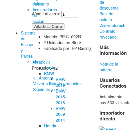
de
daliniano
descuento
Aceleradores
Añadir al carro:
Baja del
de
boletín
acción
Widerrufsrecht
rápida
Contrato
Sisteme
Modelo: PP-C1002R
revocado
de
2 Unidades en Stock
Escape
Más
Fabricado por: PP-Racing
y
información
Partes
Akrapovic
Nota de la
Aprilia
Producto 5/12
batería
BMW
<< Anterior
BMW
Usuarios
Volver a lista de productos
2019-
Conectados
Siguiente >>
BMW
Actualmente
2015-
hay 633 visitant
2018
BMW
importador
2009-
directo
2014
Honda