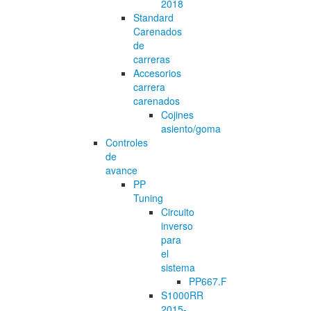
2018
Standard
Carenados
de
carreras
Accesorios
carrera
carenados
Cojines
asiento/goma
Controles
de
avance
PP
Tuning
Circuito
inverso
para
el
sistema
PP667.F
S1000RR
2015-