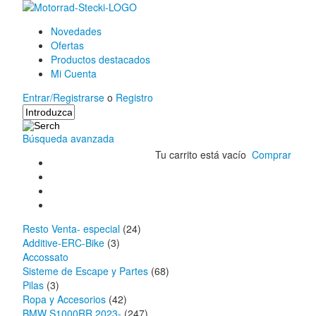
Novedades
Ofertas
Productos destacados
Mi Cuenta
Entrar/Registrarse
o
Registro
Búsqueda avanzada
Tu carrito está vacío
Comprar
Resto Venta- especial
(24)
Additive-ERC-Bike
(3)
Accossato
Sisteme de Escape y Partes
(68)
Pilas
(3)
Ropa y Accesorios
(42)
BMW S1000RR 2023-
(247)