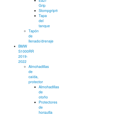
Eazi-
Grip
Stompgrip®
Tapa
del
tanque
Tapón
de
llenado/drenaje
BMW
S1000RR
2019-
2022
Almohadillas
de
caída,
protector
Almohadillas
de
otoño
Protectores
de
horquilla