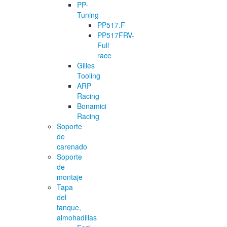
PP-
Tuning
PP517.F
PP517FRV-
Full
race
Gilles
Tooling
ARP
Racing
Bonamici
Racing
Soporte
de
carenado
Soporte
de
montaje
Tapa
del
tanque,
almohadillas