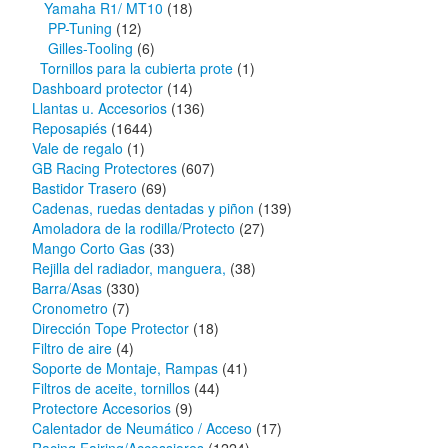
Yamaha R1/ MT10
(18)
PP-Tuning
(12)
Gilles-Tooling
(6)
Tornillos para la cubierta prote
(1)
Dashboard protector
(14)
Llantas u. Accesorios
(136)
Reposapiés
(1644)
Vale de regalo
(1)
GB Racing Protectores
(607)
Bastidor Trasero
(69)
Cadenas, ruedas dentadas y piñon
(139)
Amoladora de la rodilla/Protecto
(27)
Mango Corto Gas
(33)
Rejilla del radiador, manguera,
(38)
Barra/Asas
(330)
Cronometro
(7)
Dirección Tope Protector
(18)
Filtro de aire
(4)
Soporte de Montaje, Rampas
(41)
Filtros de aceite, tornillos
(44)
Protectore Accesorios
(9)
Calentador de Neumático / Acceso
(17)