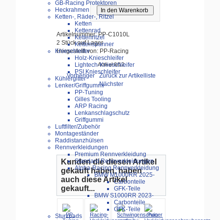
GB-Racing Protektoren
Heckrahmen
Ketten-, Räder-, Ritzel
Ketten
Kettenrad
Artikelnummer: PP-C1010L
Kettenritzel
2 Stück auf Lager
Kettenspanner
Hergestellt von: PP-Racing
Knieschleifer
Holz-Knieschleifer
Lightech-Knieschleifer
Artikel 6/12
PSI Knieschleifer
Vorheriger
Zurück zur Artikelliste
Kühlergitter
Nächster
Lenker/Griffgummi
PP-Tuning
Gilles Tooling
ARP Racing
Lenkanschlagschutz
Griffgummi
Luftfilter/Zubehör
Montageständer
Raddistanzhülsen
Rennverkleidungen
Premium Rennverkleidung
Kunden die diesen Artikel
Standard Rennverkleidungen
Alpha-Racing Rennverkleidung
gekauft haben, haben
BMW M1000RR 2025-
auch diese Artikel
Carbonteile
gekauft...
GFK-Teile
BMW S1000RR 2023-
Carbonteile
GFK-Teile
Sturzpads