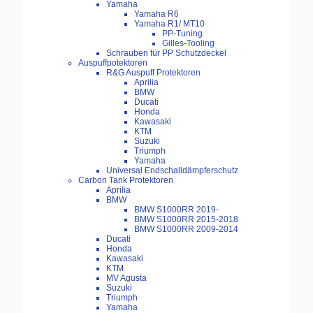
Yamaha
Yamaha R6
Yamaha R1/ MT10
PP-Tuning
Gilles-Tooling
Schrauben für PP Schutzdeckel
Auspuffpotektoren
R&G Auspuff Protektoren
Aprilia
BMW
Ducati
Honda
Kawasaki
KTM
Suzuki
Triumph
Yamaha
Universal Endschalldämpferschutz
Carbon Tank Protektoren
Aprilia
BMW
BMW S1000RR 2019-
BMW S1000RR 2015-2018
BMW S1000RR 2009-2014
Ducati
Honda
Kawasaki
KTM
MV Agusta
Suzuki
Triumph
Yamaha