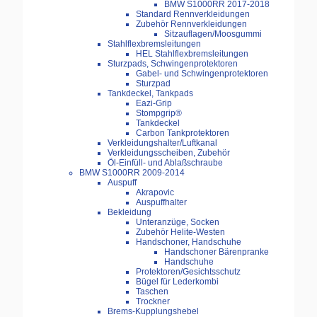
BMW S1000RR 2017-2018
Standard Rennverkleidungen
Zubehör Rennverkleidungen
Sitzauflagen/Moosgummi
Stahlflexbremsleitungen
HEL Stahlflexbremsleitungen
Sturzpads, Schwingenprotektoren
Gabel- und Schwingenprotektoren
Sturzpad
Tankdeckel, Tankpads
Eazi-Grip
Stompgrip®
Tankdeckel
Carbon Tankprotektoren
Verkleidungshalter/Luftkanal
Verkleidungsscheiben, Zubehör
Öl-Einfüll- und Ablaßschraube
BMW S1000RR 2009-2014
Auspuff
Akrapovic
Auspuffhalter
Bekleidung
Unteranzüge, Socken
Zubehör Helite-Westen
Handschoner, Handschuhe
Handschoner Bärenpranke
Handschuhe
Protektoren/Gesichtsschutz
Bügel für Lederkombi
Taschen
Trockner
Brems-Kupplungshebel