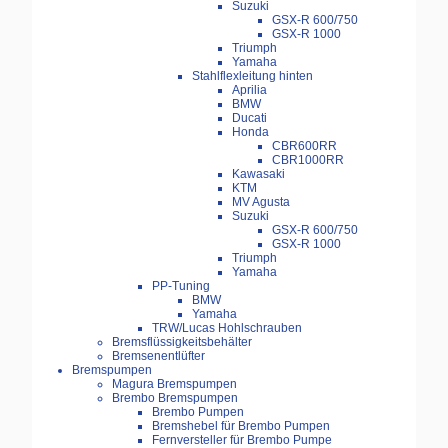
Suzuki
GSX-R 600/750
GSX-R 1000
Triumph
Yamaha
Stahlflexleitung hinten
Aprilia
BMW
Ducati
Honda
CBR600RR
CBR1000RR
Kawasaki
KTM
MV Agusta
Suzuki
GSX-R 600/750
GSX-R 1000
Triumph
Yamaha
PP-Tuning
BMW
Yamaha
TRW/Lucas Hohlschrauben
Bremsflüssigkeitsbehälter
Bremsenentlüfter
Bremspumpen
Magura Bremspumpen
Brembo Bremspumpen
Brembo Pumpen
Bremshebel für Brembo Pumpen
Fernversteller für Brembo Pumpe