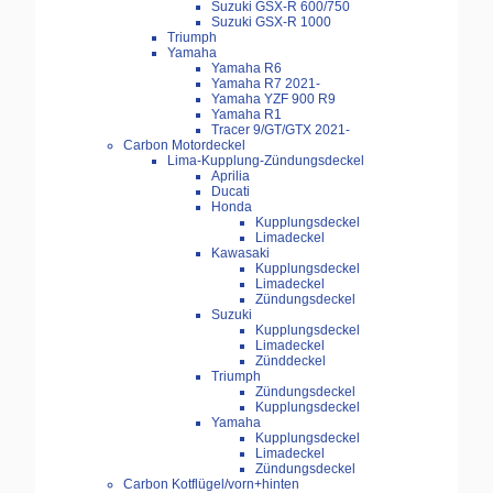
Suzuki GSX-R 600/750
Suzuki GSX-R 1000
Triumph
Yamaha
Yamaha R6
Yamaha R7 2021-
Yamaha YZF 900 R9
Yamaha R1
Tracer 9/GT/GTX 2021-
Carbon Motordeckel
Lima-Kupplung-Zündungsdeckel
Aprilia
Ducati
Honda
Kupplungsdeckel
Limadeckel
Kawasaki
Kupplungsdeckel
Limadeckel
Zündungsdeckel
Suzuki
Kupplungsdeckel
Limadeckel
Zünddeckel
Triumph
Zündungsdeckel
Kupplungsdeckel
Yamaha
Kupplungsdeckel
Limadeckel
Zündungsdeckel
Carbon Kotflügel/vorn+hinten