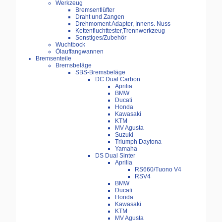
Werkzeug
Bremsentlüfter
Draht und Zangen
Drehmoment Adapter, Innens. Nuss
Kettenfluchttester,Trennwerkzeug
Sonstiges/Zubehör
Wuchtbock
Ölauffangwannen
Bremsenteile
Bremsbeläge
SBS-Bremsbeläge
DC Dual Carbon
Aprilia
BMW
Ducati
Honda
Kawasaki
KTM
MV Agusta
Suzuki
Triumph Daytona
Yamaha
DS Dual Sinter
Aprilia
RS660/Tuono V4
RSV4
BMW
Ducati
Honda
Kawasaki
KTM
MV Agusta