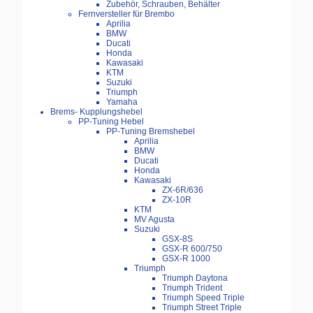
Zubehör, Schrauben, Behälter
Fernversteller für Brembo
Aprilia
BMW
Ducati
Honda
Kawasaki
KTM
Suzuki
Triumph
Yamaha
Brems- Kupplungshebel
PP-Tuning Hebel
PP-Tuning Bremshebel
Aprilia
BMW
Ducati
Honda
Kawasaki
ZX-6R/636
ZX-10R
KTM
MV Agusta
Suzuki
GSX-8S
GSX-R 600/750
GSX-R 1000
Triumph
Triumph Daytona
Triumph Trident
Triumph Speed Triple
Triumph Street Triple