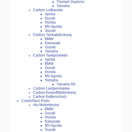
Triumph Daytona
Yamaha
Carbon Luftkanäle
Aprilia
Ducati
Honda
MV Agusta
Suzuki
Carbon Tankabdeckung
BMW
Kawasaki
Suzuki
Yamaha
Carbon Tankprotektor
Aprilia
BMW
Ducati
Honda
MV Agusta
Yamaha
Yamaha R6
Carbon Lampenmaske
Carbon Auspuffabdeckung
Carbon Kettenschutz
Crash/Sturz-Pads
Alu-Motordeckel
BMW
Ducati
Honda
Kawasaki
MV Agusta
Suzuki