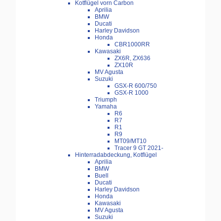
Kotflügel vorn Carbon
Aprilia
BMW
Ducati
Harley Davidson
Honda
CBR1000RR
Kawasaki
ZX6R, ZX636
ZX10R
MV Agusta
Suzuki
GSX-R 600/750
GSX-R 1000
Triumph
Yamaha
R6
R7
R1
R9
MT09/MT10
Tracer 9 GT 2021-
Hinterradabdeckung, Kotflügel
Aprilia
BMW
Buell
Ducati
Harley Davidson
Honda
Kawasaki
MV Agusta
Suzuki