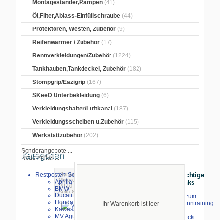
Montageständer,Rampen
(41)
Öl,Filter,Ablass-Einfüllschraube
(44)
Protektoren, Westen, Zubehör
(9)
Reifenwärmer / Zubehör
(17)
Rennverkleidungen/Zubehör
(1224)
Tankhauben,Tankdeckel, Zubehör
(182)
Stompgrip/Eazigrip
(167)
SKeeD Unterbekleidung
(6)
Verkleidungshalter/Luftkanal
(187)
Verkleidungsscheiben u.Zubehör
(115)
Werkstattzubehör
(202)
Sonderangebote ...
Kategorien
Neue Artikel ...
Startseite
>
Crash/Sturz-Pads
>
Alu-
Restposten-Sonderverkauf
Wichtige
Motordeckel
>
Yamaha
>
Yamaha R1/
Aprilia
Links
MT10
>
PP-Tuning
> Motordeckel linke
BMW
Seite Schwarz R1/2015-2019
Ducati
⇒ zum
Honda
Renntraining
Ihr Warenkorb ist leer
Kawasaki
mit
MV Agusta
Stecki