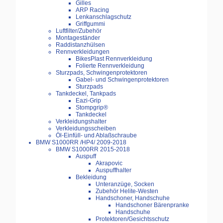
Gilles
ARP Racing
Lenkanschlagschutz
Griffgummi
Luftfilter/Zubehör
Montageständer
Raddistanzhülsen
Rennverkleidungen
BikesPlast Rennverkleidung
Folierte Rennverkleidung
Sturzpads, Schwingenprotektoren
Gabel- und Schwingenprotektoren
Sturzpads
Tankdeckel, Tankpads
Eazi-Grip
Stompgrip®
Tankdeckel
Verkleidungshalter
Verkleidungsscheiben
Öl-Einfüll- und Ablaßschraube
BMW S1000RR /HP4/ 2009-2018
BMW S1000RR 2015-2018
Auspuff
Akrapovic
Auspuffhalter
Bekleidung
Unteranzüge, Socken
Zubehör Helite-Westen
Handschoner, Handschuhe
Handschoner Bärenpranke
Handschuhe
Protektoren/Gesichtsschutz