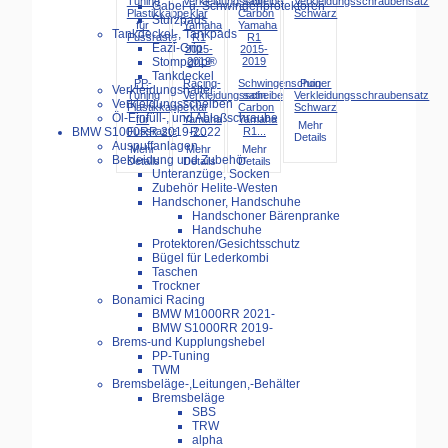
Gabel-u. Schwingenprotektoren
Sturzpads
Tankdeckel-, Tankpads
Eazi-Grip
Stompgrip®
Tankdeckel
PP-
Racing-
Schwingenschoner
Puig
Verkleidungshalter
Tuning
Verkleidungsscheibe
satin
Verkleidungsschraubensatz
Verkleidungsscheiben
Plastikkappe
klar
Carbon
Schwarz
Öl-Einfüll-, und Ablaßschraube
für
Yamaha
Yamaha
Mehr
Fussraste
R...
R1...
BMW S1000RR 2019-2022
Details
Auspuffanlagen
Mehr
Mehr
Mehr
Bekleidung und Zubehör
Details
Details
Details
Unteranzüge, Socken
Zubehör Helite-Westen
Handschoner, Handschuhe
Handschoner Bärenpranke
Handschuhe
Protektoren/Gesichtsschutz
Bügel für Lederkombi
Taschen
Trockner
Bonamici Racing
BMW M1000RR 2021-
BMW S1000RR 2019-
Brems-und Kupplungshebel
PP-Tuning
TWM
Bremsbeläge-,Leitungen,-Behälter
Bremsbeläge
SBS
TRW
alpha