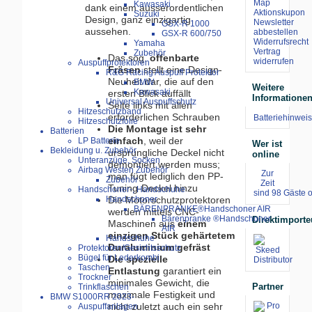
Map
Kawasaki
dank einem ausserordentlichen
Aktionskupon
Suzuki
Design, ganz einzigartig
Newsletter
GSX-R 1000
aussehen.
abbestellen
GSX-R 600/750
Widerrufsrecht
Yamaha
Vertrag
Zubehör
Das sog.
offenbarte
widerrufen
Auspuffprotektoren
Fräsen
stellt eine Design-
R&G Racing Auspuff Protektor
Neuheit dar, die auf den
BMW
Weitere
Kawasaki
ersten Blick auffällt
Informatione
Universal Auspuffschutz
Seite links mit allen
Hitzeschutzband
erforderlichen Schrauben
Batteriehinweis
Hitzeschutzfolie
Die Montage ist sehr
Batterien
einfach
, weil der
LP Batterie
Wer ist
Bekleidung u. Zubehör
ursprüngliche Deckel nicht
online
Unteranzüge, Socken
demontiert werden muss;
Airbag Westen Zubehör
Zur
man fügt lediglich den PP-
Zubehör
Zeit
Tuning-Deckel hinzu
Handschoner-, Handschuhe
sind 98 Gäste o
Handschoner
Die Motorschutzprotektoren
BÄRENPRANKE®Handschoner AIR
werden mittels CNC-
Bärenpranke ®Handschoner
Direktimporte
Maschinen aus
einem
AIR
einzigen Stück gehärtetem
Handschuhe
Duraluminium gefräst
Protektoren/Gesichtsschutz
Bügel für Lederkombi
Die spezielle
Taschen
Entlastung
garantiert ein
Trockner
minimales Gewicht, die
Partner
Trinkflaschen
maximale Festigkeit und
BMW S1000RR 2023-
nicht zuletzt auch ein sehr
Auspuffanlagen