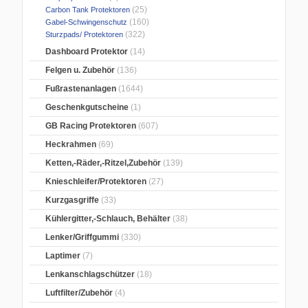
(25)
Carbon Tank Protektoren
(160)
Gabel-Schwingenschutz
(322)
Sturzpads/ Protektoren
Dashboard Protektor
(14)
Felgen u. Zubehör
(136)
Fußrastenanlagen
(1644)
Geschenkgutscheine
(1)
GB Racing Protektoren
(607)
Heckrahmen
(69)
Ketten,-Räder,-Ritzel,Zubehör
(139)
Knieschleifer/Protektoren
(27)
Kurzgasgriffe
(33)
Kühlergitter,-Schlauch, Behälter
(38)
Lenker/Griffgummi
(330)
Laptimer
(7)
Lenkanschlagschützer
(18)
Luftfilter/Zubehör
(4)