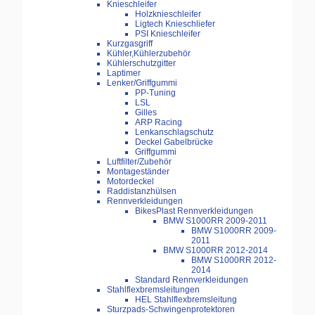
Knieschleifer
Holzknieschleifer
Ligtech Knieschliefer
PSI Knieschleifer
Kurzgasgriff
Kühler,Kühlerzubehör
Kühlerschutzgitter
Laptimer
Lenker/Griffgummi
PP-Tuning
LSL
Gilles
ARP Racing
Lenkanschlagschutz
Deckel Gabelbrücke
Griffgummi
Luftfilter/Zubehör
Montageständer
Motordeckel
Raddistanzhülsen
Rennverkleidungen
BikesPlast Rennverkleidungen
BMW S1000RR 2009-2011
BMW S1000RR 2009-
2011
BMW S1000RR 2012-2014
BMW S1000RR 2012-
2014
Standard Rennverkleidungen
Stahlflexbremsleitungen
HEL Stahlflexbremsleitung
Sturzpads-Schwingenprotektoren