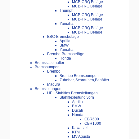
MCB-CRQ Beläge
MCB-TRQ Beläge
Triumph
MCB-CRQ Beläge
MCB-TRQ Beläge
Yamaha
MCB-CRQ Beläge
MCB-TRQ Beläge
EBC-Bremsbeläge
Aprilia
BMW
Yamaha
Brembo-Bremsbeläge
Honda
Bremssattelhalter
Bremspumpen
Brembo
Brembo Bremspumpen
Zubehör, Schrauben,Behälter
Magura
Bremsleitungen
HEL Stahlflex Bremsleitungen
Stahlflexleitung vorn
Aprilia
BMW
Ducati
Honda
CBR600
CBR1000
Kawasaki
KTM
MV Agusta