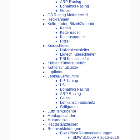
ARP-Racing
Bonamici Racing
Gilles
GB Racing Motordeckel
Heckrahmen
Kette,-räder,-Ritzel/Zubehör
Ketten
Kettenräder
Kettenspanner
Ritzel
Knieschleifer
Holzknieschleifer
Ligtech Knieschliefer
PSI Knieschleifer
Kühler, Kühlerzubehör
Kühlerschutzgitter
Laptimer
Lenker/Griffgummi
PP-Tuning
LSL
Bonamici Racing
ARP Racing
Gilles
Lenkanschlagschutz
Griffgummi
Luftfilter/Zubehör
Montageständer
Motordeckel
Raddistanzhülsen
Rennverkleidungen
BikesPlast Rennverkleidungen
BMW S1000RR 2015-2016