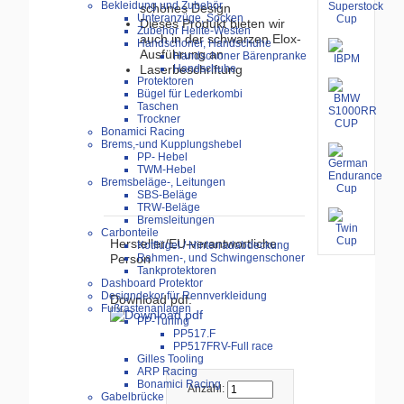
Bekleidung und Zubehör
schönes Design
Unteranzüge, Socken
Dieses Produkt bieten wir
Zubehör Helite-Westen
auch in der schwarzen Elox-
Handschoner, Handschuhe
Ausführung an
Handschoner Bärenpranke
Handschuhe
Laserbeschriftung
Protektoren
Bügel für Lederkombi
Taschen
Trockner
Bonamici Racing
Brems,-und Kupplungshebel
PP- Hebel
TWM-Hebel
Bremsbeläge-, Leitungen
SBS-Beläge
TRW-Beläge
Bremsleitungen
Carbonteile
Hersteller/EU-verantwortliche
Kotflügel / Hinterradabdeckung
Person
Rahmen-, und Schwingenschoner
Tankprotektoren
Dashboard Protektor
Designdekor für Rennverkleidung
Download pdf:
Fußrastenanlagen
PP-Tuning
PP517.F
PP517FRV-Full race
Gilles Tooling
ARP Racing
Bonamici Racing
Anzahl:
Gabelbrücke