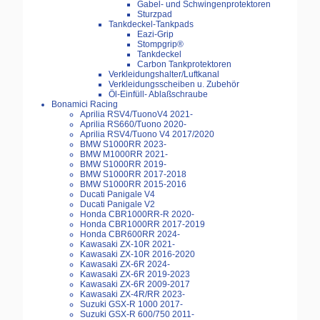
Gabel- und Schwingenprotektoren
Sturzpad
Tankdeckel-Tankpads
Eazi-Grip
Stompgrip®
Tankdeckel
Carbon Tankprotektoren
Verkleidungshalter/Luftkanal
Verkleidungsscheiben u. Zubehör
Öl-Einfüll- Ablaßschraube
Bonamici Racing
Aprilia RSV4/TuonoV4 2021-
Aprilia RS660/Tuono 2020-
Aprilia RSV4/Tuono V4 2017/2020
BMW S1000RR 2023-
BMW M1000RR 2021-
BMW S1000RR 2019-
BMW S1000RR 2017-2018
BMW S1000RR 2015-2016
Ducati Panigale V4
Ducati Panigale V2
Honda CBR1000RR-R 2020-
Honda CBR1000RR 2017-2019
Honda CBR600RR 2024-
Kawasaki ZX-10R 2021-
Kawasaki ZX-10R 2016-2020
Kawasaki ZX-6R 2024-
Kawasaki ZX-6R 2019-2023
Kawasaki ZX-6R 2009-2017
Kawasaki ZX-4R/RR 2023-
Suzuki GSX-R 1000 2017-
Suzuki GSX-R 600/750 2011-