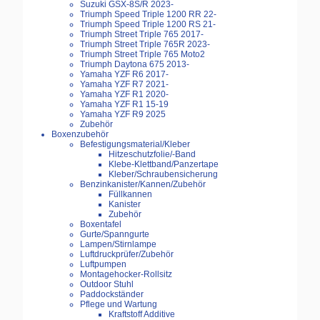
Suzuki GSX-8S/R 2023-
Triumph Speed Triple 1200 RR 22-
Triumph Speed Triple 1200 RS 21-
Triumph Street Triple 765 2017-
Triumph Street Triple 765R 2023-
Triumph Street Triple 765 Moto2
Triumph Daytona 675 2013-
Yamaha YZF R6 2017-
Yamaha YZF R7 2021-
Yamaha YZF R1 2020-
Yamaha YZF R1 15-19
Yamaha YZF R9 2025
Zubehör
Boxenzubehör
Befestigungsmaterial/Kleber
Hitzeschutzfolie/-Band
Klebe-Klettband/Panzertape
Kleber/Schraubensicherung
Benzinkanister/Kannen/Zubehör
Füllkannen
Kanister
Zubehör
Boxentafel
Gurte/Spanngurte
Lampen/Stirnlampe
Luftdruckprüfer/Zubehör
Luftpumpen
Montagehocker-Rollsitz
Outdoor Stuhl
Paddockständer
Pflege und Wartung
Kraftstoff Additive