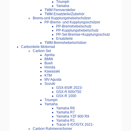
Triumph
Yamaha
TWM Fernversteller
TWM Ersatzteile/Zubehör
Brems-und Kupplungshebelschützer
PP-Brems- und Kupplungsschützer
PP-Bremshebelschutz
PP-Kupplungshebelschutz
PP-Set Bremse+Kupplungsschutz
Ersatzteile
TWM-Bremshebelschützer
Carbonteile Motorrad
Carbon Set
Aprilia
BMW
Buell
Honda
Kawasaki
KTM
MV Agusta
Suzuki
GSX-8S/R 2023-
GSX-R 600/750
GSX-R 1000
Triumph
Yamaha
Yamaha R6
Yamaha R7
Yamaha YZF 900 R9
Yamaha R1
Tracer 9 /GT/GTX 2021-
Carbon Rahmenschoner