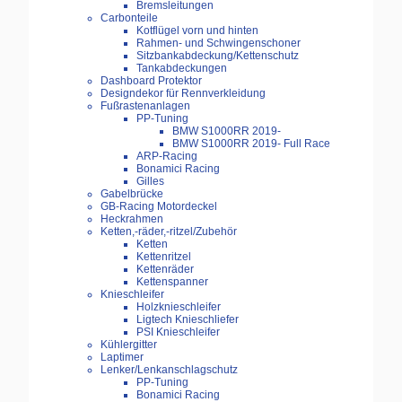
Bremsleitungen
Carbonteile
Kotflügel vorn und hinten
Rahmen- und Schwingenschoner
Sitzbankabdeckung/Kettenschutz
Tankabdeckungen
Dashboard Protektor
Designdekor für Rennverkleidung
Fußrastenanlagen
PP-Tuning
BMW S1000RR 2019-
BMW S1000RR 2019- Full Race
ARP-Racing
Bonamici Racing
Gilles
Gabelbrücke
GB-Racing Motordeckel
Heckrahmen
Ketten,-räder,-ritzel/Zubehör
Ketten
Kettenritzel
Kettenräder
Kettenspanner
Knieschleifer
Holzknieschleifer
Ligtech Knieschliefer
PSI Knieschleifer
Kühlergitter
Laptimer
Lenker/Lenkanschlagschutz
PP-Tuning
Bonamici Racing