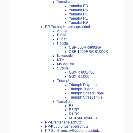
Yamaha
Yamaha R3
Yamaha R6
Yamaha R7
Yamaha R1
Yamaha R9
PP-Tuning Kupplungshebel
Aprilia
BMW
Ducati
Honda
CBR 600RR/900RR
CBR 1000RR/CB1000R
Kawasaki
KTM
MV Agusta
Suzuki
GSX-R 600/750
GSX-R 1000
Triumph
Triumph Daytona
Triumph Trident
Triumph Speed Triple
Triumph Street Triple
Yamaha
R3
R6/R7
R1/R9
MT07/MT09/MT10
PP-Bremshebelschutz
PP-Kupplungshebelschutz
PP-Set Bremse+Kupplungsschutz