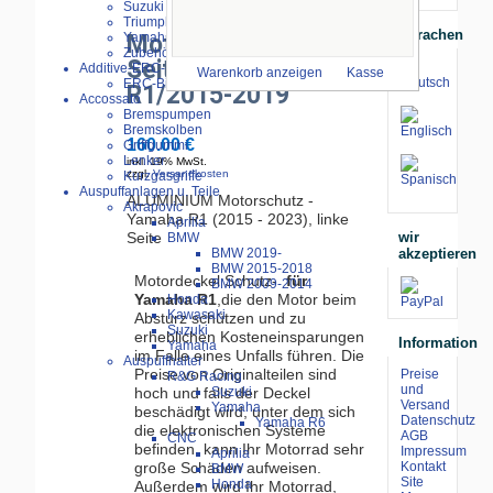
größeres Bild
Suzuki
Triumph
Sprachen
Yamaha
Motordeckel linke
Zubehör
Seite Schwarz
Additive-ERC-Bike
Warenkorb anzeigen
Kasse
ERC-Bike Additive
R1/2015-2019
Accossato
Bremspumpen
Bremskolben
160.00 €
Griffgummi
Lenker
inkl. 19% MwSt.
zzgl.
Versandkosten
Kurzgasgriffe
Auspuffanlagen u. Teile
ALUMINIUM Motorschutz -
Akrapovic
Yamaha R1 (2015 - 2023), linke
Aprilia
wir
Seite
BMW
akzeptieren
BMW 2019-
BMW 2015-2018
Motordeckel Schutz-
für
BMW 2009-2014
Yamaha R1
,die den Motor beim
Honda
Kawasaki
Absturz schützen und zu
Suzuki
erheblichen Kosteneinsparungen
Information
Yamaha
im Falle eines Unfalls führen. Die
Auspuffhalter
Preise von Originalteilen sind
Preise
R&G Racing
und
hoch und falls der Deckel
Suzuki
Versand
Yamaha
beschädigt wird, unter dem sich
Datenschutz
Yamaha R6
die elektronischen Systeme
AGB
CNC
befinden, kann Ihr Motorrad sehr
Impressum
Aprilia
große Schäden aufweisen.
Kontakt
BMW
Site
Honda
Außerdem wird Ihr Motorrad,