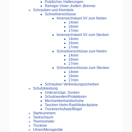
Putztücher, Halterungen
Reiniger Visier-,Ketten-,Bremse
Schrauben und Kleinteile
Schnellverschlüsse
Innensechskant SV zum Nieten
14mm
16mm
17mm
Innensechskant SV zum Stecken
14mm
16mm
17mm
Schnellverschlüsse zum Nieten
14mm
16mm
17mm
Schnellverschlüsse zum Stecken
14mm
16mm
17mm
Schrauben Verkleidungsscheiben
Schutzkleidung
Unteranzüge, Socken
Schutzwesten/Protektoren
Mechanikerhandschuhe
Taschen Helm-Rad/Abdeckplane
Trockner/Aufsatz/Bügel
Startnummern
Tankschaum
Thermometer
Trockner
Uhren/Messgeräte