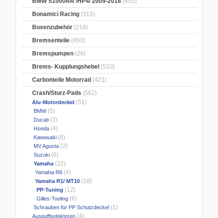
BMW S1000RR /HP4/ 2009-2018
(652)
Bonamici Racing
(315)
Boxenzubehör
(218)
Bremsenteile
(493)
Bremspumpen
(26)
Brems- Kupplungshebel
(510)
Carbonteile Motorrad
(421)
Crash/Sturz-Pads
(562)
(51)
Alu-Motordeckel
(5)
BMW
(3)
Ducati
(4)
Honda
(8)
Kawasaki
(2)
MV Agusta
(6)
Suzuki
(22)
Yamaha
(4)
Yamaha R6
(18)
Yamaha R1/ MT10
(12)
PP-Tuning
(6)
Gilles-Tooling
(1)
Schrauben für PP Schutzdeckel
(4)
Auspuffpotektoren