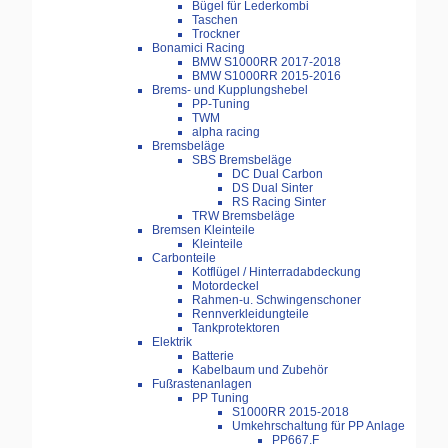
Bügel für Lederkombi
Taschen
Trockner
Bonamici Racing
BMW S1000RR 2017-2018
BMW S1000RR 2015-2016
Brems- und Kupplungshebel
PP-Tuning
TWM
alpha racing
Bremsbeläge
SBS Bremsbeläge
DC Dual Carbon
DS Dual Sinter
RS Racing Sinter
TRW Bremsbeläge
Bremsen Kleinteile
Kleinteile
Carbonteile
Kotflügel / Hinterradabdeckung
Motordeckel
Rahmen-u. Schwingenschoner
Rennverkleidungteile
Tankprotektoren
Elektrik
Batterie
Kabelbaum und Zubehör
Fußrastenanlagen
PP Tuning
S1000RR 2015-2018
Umkehrschaltung für PP Anlage
PP667.F