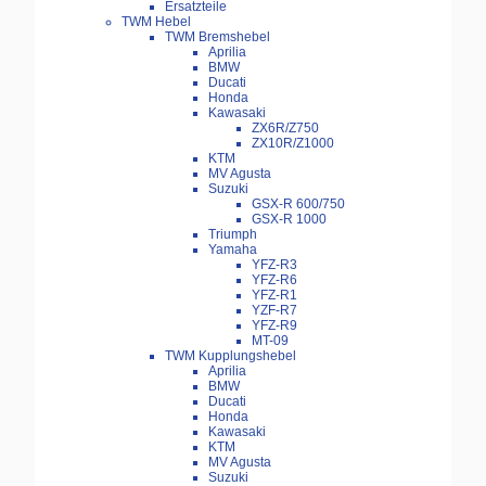
Ersatzteile
TWM Hebel
TWM Bremshebel
Aprilia
BMW
Ducati
Honda
Kawasaki
ZX6R/Z750
ZX10R/Z1000
KTM
MV Agusta
Suzuki
GSX-R 600/750
GSX-R 1000
Triumph
Yamaha
YFZ-R3
YFZ-R6
YFZ-R1
YZF-R7
YFZ-R9
MT-09
TWM Kupplungshebel
Aprilia
BMW
Ducati
Honda
Kawasaki
KTM
MV Agusta
Suzuki