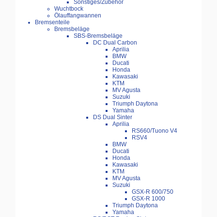
Sonstiges/Zubehör
Wuchtbock
Ölauffangwannen
Bremsenteile
Bremsbeläge
SBS-Bremsbeläge
DC Dual Carbon
Aprilia
BMW
Ducati
Honda
Kawasaki
KTM
MV Agusta
Suzuki
Triumph Daytona
Yamaha
DS Dual Sinter
Aprilia
RS660/Tuono V4
RSV4
BMW
Ducati
Honda
Kawasaki
KTM
MV Agusta
Suzuki
GSX-R 600/750
GSX-R 1000
Triumph Daytona
Yamaha