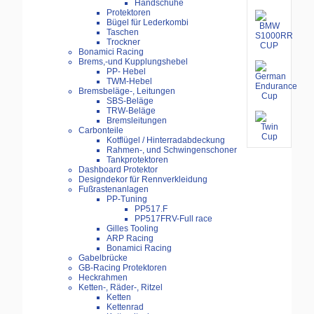
Handschuhe
Protektoren
Bügel für Lederkombi
Taschen
Trockner
Bonamici Racing
Brems,-und Kupplungshebel
PP- Hebel
TWM-Hebel
Bremsbeläge-, Leitungen
SBS-Beläge
TRW-Beläge
Bremsleitungen
Carbonteile
Kotflügel / Hinterradabdeckung
Rahmen-, und Schwingenschoner
Tankprotektoren
Dashboard Protektor
Designdekor für Rennverkleidung
Fußrastenanlagen
PP-Tuning
PP517.F
PP517FRV-Full race
Gilles Tooling
ARP Racing
Bonamici Racing
Gabelbrücke
GB-Racing Protektoren
Heckrahmen
Ketten-, Räder-, Ritzel
Ketten
Kettenrad