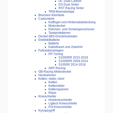
DC Dual Carbon
DS Dual Sinter
RST Racing Sinter
TRW Bremsbeläge
Bremsen Kleinteile
Carbonteile
Kotflügel und Hinterradabdeckung
Motordeckel
Rahmen- und Schwingenschoner
Tankprotektoren
Deckel ABS-Druckmodulator
Elektrik/Batterie
Batterie
Kabelbaum und Zubehör
Fußrastenanlagen
PP-Tuning
S1000RR 2015-2018
S1000RR 2009-2014
S1000R 2014-2016
ARP-Racing
GB-Racing Motordeckel
Heckrahmen
Ketten,-räder,-ritzel
Ketten
Kettenräder
Kettenspanner
Ritzel
Knieschleifer
Holzknieschleifer
Ligtech Knieschliefer
PSI Knieschleifer
Kurzgasgriff