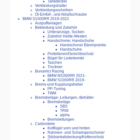
Tankdeckel
Verkleidungshalter
Verkleidungsscheiben
Öl-Einfüll-, und Ablaßschraube
BMW S1000RR 2019-2022
Auspuffanlagen
Bekleidung und Zubehör
Unteranzüge, Socken
Zubehör Helite-Westen
Handschoner, Handschuhe
Handschoner Bärenpranke
Handschuhe
Protektoren/Gesichtsschutz
Bügel für Lederkombi
Taschen
Trockner
Bonamici Racing
BMW M1000RR 2021-
BMW S1000RR 2019-
Brems-und Kupplungshebel
PP-Tuning
TWM
Bremsbeläge-,Leitungen,-Behälter
Bremsbeläge
SBS
TRW
alpha
Bremsleitungen
Carbonteile
Kotflügel vorn und hinten
Rahmen- und Schwingenschoner
Sitzbankabdeckung/Kettenschutz