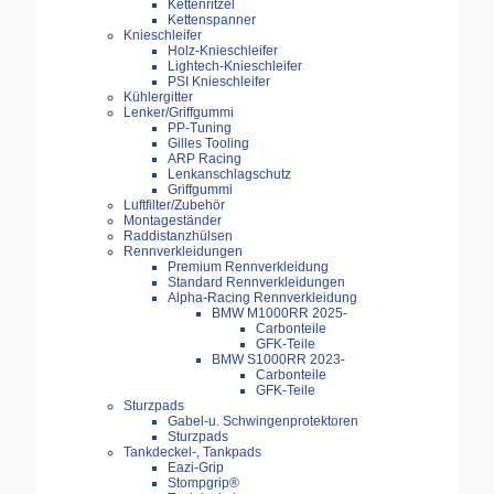
Kettenritzel
Kettenspanner
Knieschleifer
Holz-Knieschleifer
Lightech-Knieschleifer
PSI Knieschleifer
Kühlergitter
Lenker/Griffgummi
PP-Tuning
Gilles Tooling
ARP Racing
Lenkanschlagschutz
Griffgummi
Luftfilter/Zubehör
Montageständer
Raddistanzhülsen
Rennverkleidungen
Premium Rennverkleidung
Standard Rennverkleidungen
Alpha-Racing Rennverkleidung
BMW M1000RR 2025-
Carbonteile
GFK-Teile
BMW S1000RR 2023-
Carbonteile
GFK-Teile
Sturzpads
Gabel-u. Schwingenprotektoren
Sturzpads
Tankdeckel-, Tankpads
Eazi-Grip
Stompgrip®