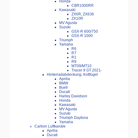
Honda
CBR1000RR
Kawasaki
ZX6R, ZX636
ZX10R
MV Agusta
Suzuki
GSX-R 600/750
GSX-R 1000
Triumph
Yamaha
R6
R7
R1
R9
MT09/MT10
Tracer 9 GT 2021-
Hinterradabdeckung, Kotflügel
Aprilia
BMW
Buell
Ducati
Harley Davidson
Honda
Kawasaki
MV Agusta
Suzuki
Triumph Daytona
Yamaha
Carbon Luftkanäle
Aprilia
Ducati