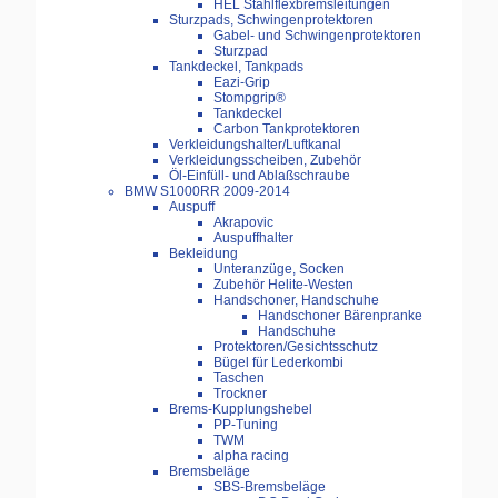
HEL Stahlflexbremsleitungen
Sturzpads, Schwingenprotektoren
Gabel- und Schwingenprotektoren
Sturzpad
Tankdeckel, Tankpads
Eazi-Grip
Stompgrip®
Tankdeckel
Carbon Tankprotektoren
Verkleidungshalter/Luftkanal
Verkleidungsscheiben, Zubehör
Öl-Einfüll- und Ablaßschraube
BMW S1000RR 2009-2014
Auspuff
Akrapovic
Auspuffhalter
Bekleidung
Unteranzüge, Socken
Zubehör Helite-Westen
Handschoner, Handschuhe
Handschoner Bärenpranke
Handschuhe
Protektoren/Gesichtsschutz
Bügel für Lederkombi
Taschen
Trockner
Brems-Kupplungshebel
PP-Tuning
TWM
alpha racing
Bremsbeläge
SBS-Bremsbeläge