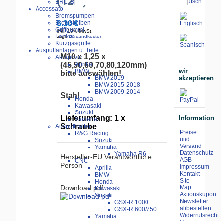
(12.9) 45mm-120mm
ERC-Bike Additive
Accossato
Bremspumpen
Bremskolben
6.30 €
Griffgummi
inkl. 19% MwSt.
Lenker
zzgl.
Versandkosten
Kurzgasgriffe
Auspuffanlagen u. Teile
M10 x 1,25 x
Akrapovic
(45,50,60,70,80,120mm)
Aprilia
wir
BMW
bitte auswählen!
akzeptieren
BMW 2019-
BMW 2015-2018
BMW 2009-2014
Stahl
Honda
Kawasaki
Suzuki
Lieferumfang: 1 x
Information
Yamaha
Schraube
Auspuffhalter
Preise
R&G Racing
und
Suzuki
Versand
Yamaha
Datenschutz
Yamaha R6
Hersteller-EU Verantwortliche
AGB
CNC
Person
Impressum
Aprilia
Kontakt
BMW
Site
Honda
Map
Download pdf:
Kawasaki
Aktionskupon
Suzuki
Newsletter
GSX-R 1000
abbestellen
GSX-R 600/750
Widerrufsrecht
Yamaha