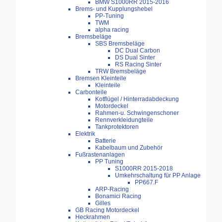
BMW S1000RR 2015-2016
Brems- und Kupplungshebel
PP-Tuning
TWM
alpha racing
Bremsbeläge
SBS Bremsbeläge
DC Dual Carbon
DS Dual Sinter
RS Racing Sinter
TRW Bremsbeläge
Bremsen Kleinteile
Kleinteile
Carbonteile
Kotflügel / Hinterradabdeckung
Motordeckel
Rahmen-u. Schwingenschoner
Rennverkleidungteile
Tankprotektoren
Elektrik
Batterie
Kabelbaum und Zubehör
Fußrastenanlagen
PP Tuning
S1000RR 2015-2018
Umkehrschaltung für PP Anlage
PP667.F
ARP-Racing
Bonamici Racing
Gilles
GB Racing Motordeckel
Heckrahmen