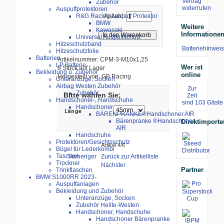
Vertrag
Zubehör
widerrufen
Auspuffprotektoren
Anzahl:
R&G Racing Auspuff Protektor
BMW
Weitere
Kawasaki
Informatione
Universal Auspuffschutz
Hitzeschutzband
Batteriehinweis
Hitzeschutzfolie
Batterien
Artikelnummer: CPM-3-M10x1,25
LP Batterie
Wer ist
6 Stück auf Lager
Bekleidung u. Zubehör
online
Hergestellt von: GB Racing
Unteranzüge, Socken
Airbag Westen Zubehör
Zur
Zubehör
Bitte wählen Sie:
Zeit
Handschoner-, Handschuhe
sind 103 Gäste 
Handschoner
Länge
BÄRENPRANKE®Handschoner AIR
Bärenpranke ®Handschoner
Direktimporte
AIR
Handschuhe
Protektoren/Gesichtsschutz
Artikel 4/6
Bügel für Lederkombi
Taschen
Vorheriger
Zurück zur Artikelliste
Trockner
Nächster
Partner
Trinkflaschen
BMW S1000RR 2023-
Auspuffanlagen
Bekleidung und Zubehör
Unteranzüge, Socken
Zubehör Helite-Westen
Handschoner, Handschuhe
Handschoner Bärenpranke