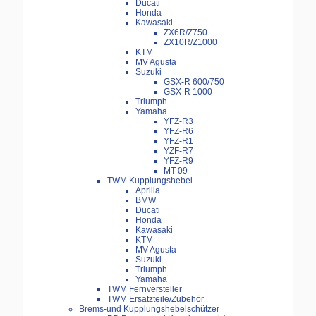
Ducati
Honda
Kawasaki
ZX6R/Z750
ZX10R/Z1000
KTM
MV Agusta
Suzuki
GSX-R 600/750
GSX-R 1000
Triumph
Yamaha
YFZ-R3
YFZ-R6
YFZ-R1
YZF-R7
YFZ-R9
MT-09
TWM Kupplungshebel
Aprilia
BMW
Ducati
Honda
Kawasaki
KTM
MV Agusta
Suzuki
Triumph
Yamaha
TWM Fernversteller
TWM Ersatzteile/Zubehör
Brems-und Kupplungshebelschützer