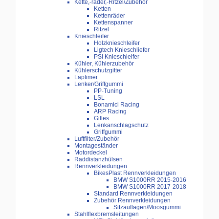
Kette,-räder,-Ritzel/Zubehör
Ketten
Kettenräder
Kettenspanner
Ritzel
Knieschleifer
Holzknieschleifer
Ligtech Knieschliefer
PSI Knieschleifer
Kühler, Kühlerzubehör
Kühlerschutzgitter
Laptimer
Lenker/Griffgummi
PP-Tuning
LSL
Bonamici Racing
ARP Racing
Gilles
Lenkanschlagschutz
Griffgummi
Luftfilter/Zubehör
Montageständer
Motordeckel
Raddistanzhülsen
Rennverkleidungen
BikesPlast Rennverkleidungen
BMW S1000RR 2015-2016
BMW S1000RR 2017-2018
Standard Rennverkleidungen
Zubehör Rennverkleidungen
Sitzauflagen/Moosgummi
Stahlflexbremsleitungen