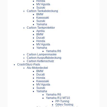
Honda
MV Agusta
Suzuki
Carbon Tankabdeckung
BMW
Kawasaki
Suzuki
Yamaha
Carbon Tankprotektor
Aprilia
BMW
Ducati
Honda
MV Agusta
Yamaha
Yamaha R6
Carbon Lampenmaske
Carbon Auspuffabdeckung
Carbon Kettenschutz
Crash/Sturz-Pads
Alu-Motordeckel
BMW
Ducati
Honda
Kawasaki
MV Agusta
Suzuki
Yamaha
Yamaha R6
Yamaha R1/ MT10
PP-Tuning
Gilles-Tooling