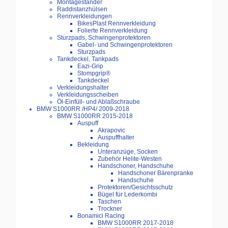
Montageständer
Raddistanzhülsen
Rennverkleidungen
BikesPlast Rennverkleidung
Folierte Rennverkleidung
Sturzpads, Schwingenprotektoren
Gabel- und Schwingenprotektoren
Sturzpads
Tankdeckel, Tankpads
Eazi-Grip
Stompgrip®
Tankdeckel
Verkleidungshalter
Verkleidungsscheiben
Öl-Einfüll- und Ablaßschraube
BMW S1000RR /HP4/ 2009-2018
BMW S1000RR 2015-2018
Auspuff
Akrapovic
Auspuffhalter
Bekleidung
Unteranzüge, Socken
Zubehör Helite-Westen
Handschoner, Handschuhe
Handschoner Bärenpranke
Handschuhe
Protektoren/Gesichtsschutz
Bügel für Lederkombi
Taschen
Trockner
Bonamici Racing
BMW S1000RR 2017-2018