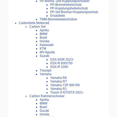
PP-Brems- und Kupplungsschützer
PP-Bremshebelschutz
PP-Kupplungshebelschutz
PP-Set Bremse+Kupplungsschutz
Ersatzteile
TWM-Bremshebelschützer
Carbonteile Motorrad
Carbon Set
Aprilia
BMW
Buell
Honda
Kawasaki
KTM
MV Agusta
Suzuki
GSX-8S/R 2023-
GSX-R 600/750
GSX-R 1000
Triumph
Yamaha
Yamaha R6
Yamaha R7
Yamaha YZF 900 R9
Yamaha R1
Tracer 9 /GT/GTX 2021-
Carbon Rahmenschoner
Aprilia
BMW
Buell
Ducati
Honda