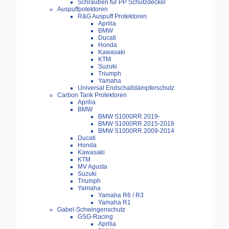
Schrauben für PP Schutzdeckel
Auspuffpotektoren
R&G Auspuff Protektoren
Aprilia
BMW
Ducati
Honda
Kawasaki
KTM
Suzuki
Triumph
Yamaha
Universal Endschalldämpferschutz
Carbon Tank Protektoren
Aprilia
BMW
BMW S1000RR 2019-
BMW S1000RR 2015-2018
BMW S1000RR 2009-2014
Ducati
Honda
Kawasaki
KTM
MV Agusta
Suzuki
Triumph
Yamaha
Yamaha R6 / R3
Yamaha R1
Gabel-Schwingenschutz
GSG-Racing
Aprilia