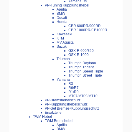
Yamaha R9
PP-Tuning Kupplungshebel
Aprilia
BMW
Ducati
Honda
CBR 600RR/900RR
CBR 1000RR/CB1000R
Kawasaki
KTM
MV Agusta
Suzuki
GSX-R 600/750
GSX-R 1000
Triumph
Triumph Daytona
Triumph Trident
Triumph Speed Triple
Triumph Street Triple
Yamaha
R3
R6/R7
R1/R9
MT07/MT09/MT10
PP-Bremshebelschutz
PP-Kupplungshebelschutz
PP-Set Bremse+Kupplungsschutz
Ersatzteile
TWM Hebel
TWM Bremshebel
Aprilia
BMW