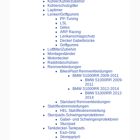
Kühler,Kühlerzubehör
Kühlerschutzgitter
Laptimer
Lenker/Griffgummi
PP-Tuning
LSL
Gilles
ARP Racing
Lenkanschlagschutz
Deckel Gabelbrücke
Griffgummi
Luftfilter/Zubehör
Montageständer
Motordeckel
Raddistanzhülsen
Rennverkleidungen
BikesPlast Rennverkleidungen
BMW S1000RR 2009-2011
BMW S1000RR 2009-
2011
BMW S1000RR 2012-2014
BMW S1000RR 2012-
2014
Standard Rennverkleidungen
Stahlflexbremsleitungen
HEL Stahlflexbremsleitung
Sturzpads-Schwingenprotektoren
Gabel- und Schwingenprotektoren
Sturzpad
Tankdeckel-Tankpads
Eazi-Grip
Stompgrip®