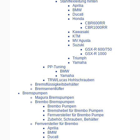
Stahlflexleitung hinten
Aprilia
BMW
Ducati
Honda
CBR600RR
CBR1000RR
Kawasaki
KTM
MV Agusta
Suzuki
GSX-R 600/750
GSX-R 1000
Triumph
Yamaha
PP-Tuning
BMW
Yamaha
TRW/Lucas Hohlschrauben
Bremsflüssigkeitsbehälter
Bremsenentlüfter
Bremspumpen
Magura Bremspumpen
Brembo Bremspumpen
Brembo Pumpen
Bremshebel für Brembo Pumpen
Fernversteller für Brembo Pumpe
Zubehör, Schrauben, Behälter
Fernversteller für Brembo
Aprilia
BMW
Ducati