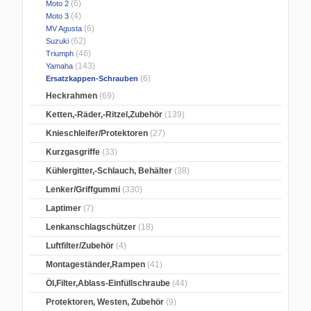
(6)
Moto 2
(4)
Moto 3
(6)
MV Agusta
(62)
Suzuki
(46)
Triumph
(143)
Yamaha
(6)
Ersatzkappen-Schrauben
Heckrahmen
(69)
Ketten,-Räder,-Ritzel,Zubehör
(139)
Knieschleifer/Protektoren
(27)
Kurzgasgriffe
(33)
Kühlergitter,-Schlauch, Behälter
(38)
Lenker/Griffgummi
(330)
Laptimer
(7)
Lenkanschlagschützer
(18)
Luftfilter/Zubehör
(4)
Montageständer,Rampen
(41)
Öl,Filter,Ablass-Einfüllschraube
(44)
Protektoren, Westen, Zubehör
(9)