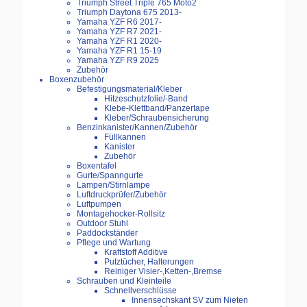
Triumph Street Triple 765 Moto2
Triumph Daytona 675 2013-
Yamaha YZF R6 2017-
Yamaha YZF R7 2021-
Yamaha YZF R1 2020-
Yamaha YZF R1 15-19
Yamaha YZF R9 2025
Zubehör
Boxenzubehör
Befestigungsmaterial/Kleber
Hitzeschutzfolie/-Band
Klebe-Klettband/Panzertape
Kleber/Schraubensicherung
Benzinkanister/Kannen/Zubehör
Füllkannen
Kanister
Zubehör
Boxentafel
Gurte/Spanngurte
Lampen/Stirnlampe
Luftdruckprüfer/Zubehör
Luftpumpen
Montagehocker-Rollsitz
Outdoor Stuhl
Paddockständer
Pflege und Wartung
Kraftstoff Additive
Putztücher, Halterungen
Reiniger Visier-,Ketten-,Bremse
Schrauben und Kleinteile
Schnellverschlüsse
Innensechskant SV zum Nieten