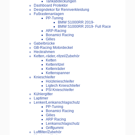
Tankabdeckungen
Dashboard Protektor
Designdekor für Rennverkleidung
Fußrastenanlagen
PP-Tuning
BMW S1000RR 2019-
BMW S1000RR 2019- Full Race
ARP-Racing
Bonamici Racing
Gilles
Gabelbrücke
GB-Racing Motordeckel
Heckrahmen
Ketten,-räder,-ritzel/Zubehör
Ketten
Kettenritzel
Kettenräder
Kettenspanner
Knieschleifer
Holzknieschleifer
Ligtech Knieschliefer
PSI Knieschleifer
Kühlergitter
Laptimer
Lenker/Lenkanschlagschutz
PP-Tuning
Bonamici Racing
Gilles
ARP Racing
Lenkanschlagschutz
Griffgummi
Luftfilter/Zubehör