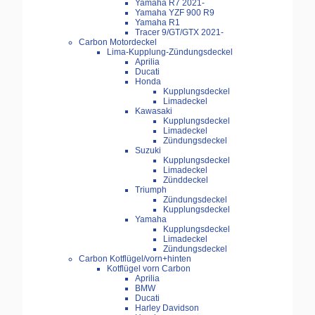
Yamaha R7 2021-
Yamaha YZF 900 R9
Yamaha R1
Tracer 9/GT/GTX 2021-
Carbon Motordeckel
Lima-Kupplung-Zündungsdeckel
Aprilia
Ducati
Honda
Kupplungsdeckel
Limadeckel
Kawasaki
Kupplungsdeckel
Limadeckel
Zündungsdeckel
Suzuki
Kupplungsdeckel
Limadeckel
Zünddeckel
Triumph
Zündungsdeckel
Kupplungsdeckel
Yamaha
Kupplungsdeckel
Limadeckel
Zündungsdeckel
Carbon Kotflügel/vorn+hinten
Kotflügel vorn Carbon
Aprilia
BMW
Ducati
Harley Davidson