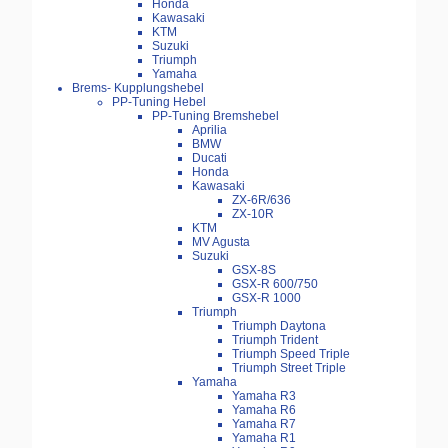
Honda
Kawasaki
KTM
Suzuki
Triumph
Yamaha
Brems- Kupplungshebel
PP-Tuning Hebel
PP-Tuning Bremshebel
Aprilia
BMW
Ducati
Honda
Kawasaki
ZX-6R/636
ZX-10R
KTM
MV Agusta
Suzuki
GSX-8S
GSX-R 600/750
GSX-R 1000
Triumph
Triumph Daytona
Triumph Trident
Triumph Speed Triple
Triumph Street Triple
Yamaha
Yamaha R3
Yamaha R6
Yamaha R7
Yamaha R1