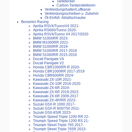
Tankdeckel
Carbon Tankprotektoren
Verkleidungshalter/Luftkanal
Verkleidungsscheiben u. Zubehör
Öl-Einfüll- Ablaßschraube
Bonamici Racing
Aprilia RSV4/TuonoV4 2021-
Aprilia RS660/Tuono 2020-
Aprilia RSV4/Tuono V4 2017/2020
BMW S1000RR 2023-
BMW M1000RR 2021-
BMW S1000RR 2019-
BMW S1000RR 2017-2018
BMW S1000RR 2015-2016
Ducati Panigale V4
Ducati Panigale V2
Honda CBR1000RR-R 2020-
Honda CBR1000RR 2017-2019
Honda CBR600RR 2024-
Kawasaki ZX-10R 2021-
Kawasaki ZX-10R 2016-2020
Kawasaki ZX-6R 2024-
Kawasaki ZX-6R 2019-2023
Kawasaki ZX-6R 2009-2017
Kawasaki ZX-4R/RR 2023-
Suzuki GSX-R 1000 2017-
Suzuki GSX-R 600/750 2011-
Suzuki GSX-8S/R 2023-
Triumph Speed Triple 1200 RR 22-
Triumph Speed Triple 1200 RS 21-
Triumph Street Triple 765 2017-
Triumph Street Triple 765R 2023-