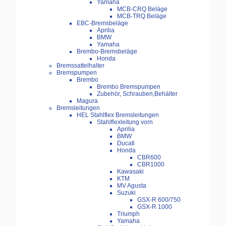
Yamaha
MCB-CRQ Beläge
MCB-TRQ Beläge
EBC-Bremsbeläge
Aprilia
BMW
Yamaha
Brembo-Bremsbeläge
Honda
Bremssattelhalter
Bremspumpen
Brembo
Brembo Bremspumpen
Zubehör, Schrauben,Behälter
Magura
Bremsleitungen
HEL Stahlflex Bremsleitungen
Stahlflexleitung vorn
Aprilia
BMW
Ducati
Honda
CBR600
CBR1000
Kawasaki
KTM
MV Agusta
Suzuki
GSX-R 600/750
GSX-R 1000
Triumph
Yamaha