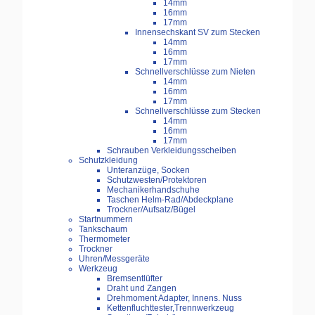
14mm
16mm
17mm
Innensechskant SV zum Stecken
14mm
16mm
17mm
Schnellverschlüsse zum Nieten
14mm
16mm
17mm
Schnellverschlüsse zum Stecken
14mm
16mm
17mm
Schrauben Verkleidungsscheiben
Schutzkleidung
Unteranzüge, Socken
Schutzwesten/Protektoren
Mechanikerhandschuhe
Taschen Helm-Rad/Abdeckplane
Trockner/Aufsatz/Bügel
Startnummern
Tankschaum
Thermometer
Trockner
Uhren/Messgeräte
Werkzeug
Bremsentlüfter
Draht und Zangen
Drehmoment Adapter, Innens. Nuss
Kettenfluchttester,Trennwerkzeug