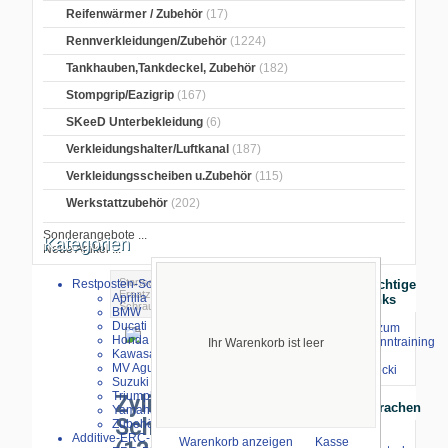
Reifenwärmer / Zubehör
(17)
Rennverkleidungen/Zubehör
(1224)
Tankhauben,Tankdeckel, Zubehör
(182)
Stompgrip/Eazigrip
(167)
SKeeD Unterbekleidung
(6)
Verkleidungshalter/Luftkanal
(187)
Verkleidungsscheiben u.Zubehör
(115)
Werkstattzubehör
(202)
Sonderangebote ...
Kategorien
Neue Artikel ...
Startseite
>
GB Racing Protektoren
>
Restposten-Sonderverkauf
Wichtige
Ersatzkappen-Schrauben
> Zylinderkopf-
Aprilia
Links
Schraube M10 x 1,25 (12.9) 45mm-120mm
BMW
Ducati
⇒ zum
Honda
Renntraining
Ihr Warenkorb ist leer
Kawasaki
mit
MV Agusta
größeres Bild
Stecki
Suzuki
Triumph
Zylinderkopf-
Sprachen
Yamaha
Schraube M10 x 1,25
Zubehör
Additive-ERC-Bike
Warenkorb anzeigen
Kasse