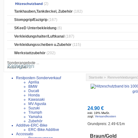
(2)
Hitzeschutzband
Tankhauben,Tankdeckel, Zubehör
(182)
Stompgrip/Eazigrip
(167)
SKeeD Unterbekleidung
(6)
Verkleidungshalter/Luftkanal
(187)
Verkleidungsscheiben u.Zubehör
(115)
Werkstattzubehör
(202)
Sonderangebote ...
Kategorien
Neue Artikel ...
Startseite
>
Rennverkleidungen
Restposten-Sonderverkauf
Aprilia
BMW
Ducati
grö
Honda
Kawasaki
MV Agusta
24.90 €
Suzuki
Triumph
inkl. 19% MwSt.
Yamaha
zzgl.
Versandkosten
Zubehör
Grundpreis: 2.49 €/1m
Additive-ERC-Bike
ERC-Bike Additive
Accossato
Braun/Gold