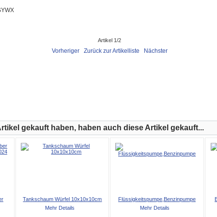
-SYWX
Artikel 1/2
Vorheriger
Zurück zur Artikelliste
Nächster
tikel gekauft haben, haben auch diese Artikel gekauft...
er
Tankschaum Würfel 10x10x10cm
Flüssigkeitspumpe,Benzinpumpe
B
Mehr Details
Mehr Details