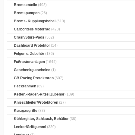
Bremsenteile
(493)
Bremspumpen
(26)
Brems- Kupplungshebel
(510)
Carbonteile Motorrad
(423)
Crash/Sturz-Pads
(562)
Dashboard Protektor
(14)
Felgen u. Zubehör
(136)
Fußrastenanlagen
(1644)
Geschenkgutscheine
(1)
GB Racing Protektoren
(607)
Heckrahmen
(69)
Ketten,-Räder,-Ritzel,Zubehör
(139)
Knieschleifer/Protektoren
(27)
Kurzgasgriffe
(33)
Kühlergitter,-Schlauch, Behälter
(38)
Lenker/Griffgummi
(330)