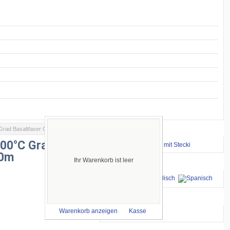
Grad Basaltfaser Gewebe, 10m
Wichtige Links
000°C Grad
⇒ zum Renntraining mit Stecki
10m
Ihr Warenkorb ist leer
Sprachen
wir akzeptieren
Warenkorb anzeigen
Kasse