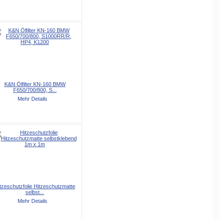
K&N Ölfilter KN-160 BMW
F650/700/800, S...
Mehr Details
tzeschutzfolie Hitzeschutzmatte
selbst...
Mehr Details