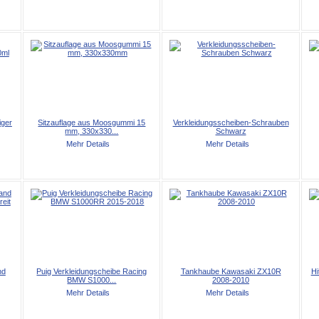
iger
Sitzauflage aus Moosgummi 15
Verkleidungsscheiben-Schrauben
mm, 330x330...
Schwarz
Mehr Details
Mehr Details
nd
Puig Verkleidungscheibe Racing
Tankhaube Kawasaki ZX10R
Hi
BMW S1000...
2008-2010
Mehr Details
Mehr Details