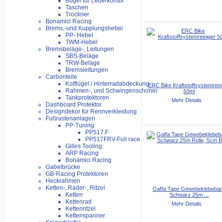
Bügel für Lederkombi
Taschen
Trockner
Bonamici Racing
Brems,-und Kupplungshebel
PP- Hebel
TWM-Hebel
Bremsbeläge-, Leitungen
SBS-Beläge
TRW-Beläge
Bremsleitungen
Carbonteile
Kotflügel / Hinterradabdeckung
ERC Bike Kraftstoffsystemrein
Rahmen-, und Schwingenschoner
50ml
Tankprotektoren
Mehr Details
Dashboard Protektor
Designdekor für Rennverkleidung
Fußrastenanlagen
PP-Tuning
PP517.F
PP517FRV-Full race
Gilles Tooling
ARP Racing
Bonamici Racing
Gabelbrücke
GB-Racing Protektoren
Heckrahmen
Ketten-, Räder-, Ritzel
Gaffa Tape Gewebeklebeba
Ketten
Schwarz 25m ...
Kettenrad
Mehr Details
Kettenritzel
Kettenspanner