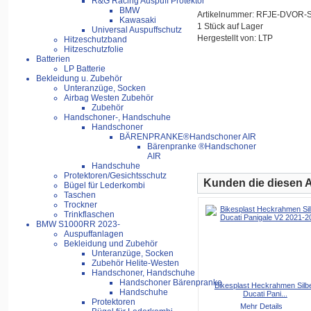
R&G Racing Auspuff Protektor
BMW
Artikelnummer: RFJE-DVOR
Kawasaki
1 Stück auf Lager
Universal Auspuffschutz
Hergestellt von: LTP
Hitzeschutzband
Hitzeschutzfolie
Batterien
LP Batterie
Bekleidung u. Zubehör
Unteranzüge, Socken
Airbag Westen Zubehör
Zubehör
Handschoner-, Handschuhe
Handschoner
BÄRENPRANKE®Handschoner AIR
Bärenpranke ®Handschoner
AIR
Handschuhe
Protektoren/Gesichtsschutz
Kunden die diesen Ar
Bügel für Lederkombi
Taschen
Trockner
Trinkflaschen
BMW S1000RR 2023-
Auspuffanlagen
Bekleidung und Zubehör
Unteranzüge, Socken
Zubehör Helite-Westen
Handschoner, Handschuhe
Handschoner Bärenpranke
Bikesplast Heckrahmen Silb
Handschuhe
Ducati Pani...
Protektoren
Mehr Details