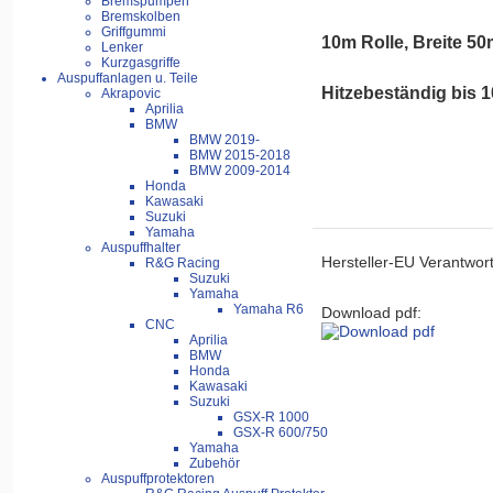
Bremspumpen
Bremskolben
Griffgummi
10m Rolle, Breite 5
Lenker
Kurzgasgriffe
Auspuffanlagen u. Teile
Hitzebeständig bis 
Akrapovic
Aprilia
BMW
BMW 2019-
BMW 2015-2018
BMW 2009-2014
Honda
Kawasaki
Suzuki
Yamaha
Auspuffhalter
Hersteller-EU Verantwor
R&G Racing
Suzuki
Yamaha
Yamaha R6
Download pdf:
CNC
Aprilia
BMW
Honda
Kawasaki
Suzuki
GSX-R 1000
GSX-R 600/750
Yamaha
Zubehör
Auspuffprotektoren