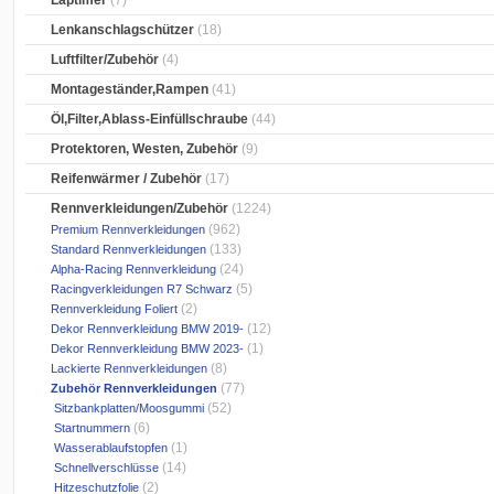
Laptimer
(7)
Lenkanschlagschützer
(18)
Luftfilter/Zubehör
(4)
Montageständer,Rampen
(41)
Öl,Filter,Ablass-Einfüllschraube
(44)
Protektoren, Westen, Zubehör
(9)
Reifenwärmer / Zubehör
(17)
Rennverkleidungen/Zubehör
(1224)
(962)
Premium Rennverkleidungen
(133)
Standard Rennverkleidungen
(24)
Alpha-Racing Rennverkleidung
(5)
Racingverkleidungen R7 Schwarz
(2)
Rennverkleidung Foliert
(12)
Dekor Rennverkleidung BMW 2019-
(1)
Dekor Rennverkleidung BMW 2023-
(8)
Lackierte Rennverkleidungen
(77)
Zubehör Rennverkleidungen
(52)
Sitzbankplatten/Moosgummi
(6)
Startnummern
(1)
Wasserablaufstopfen
(14)
Schnellverschlüsse
(2)
Hitzeschutzfolie