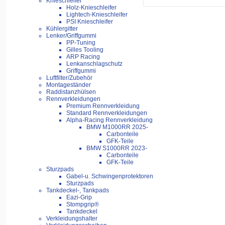
Knieschleifer
Holz-Knieschleifer
Lightech-Knieschleifer
PSI Knieschleifer
Kühlergitter
Lenker/Griffgummi
PP-Tuning
Gilles Tooling
ARP Racing
Lenkanschlagschutz
Griffgummi
Luftfilter/Zubehör
Montageständer
Raddistanzhülsen
Rennverkleidungen
Premium Rennverkleidung
Standard Rennverkleidungen
Alpha-Racing Rennverkleidung
BMW M1000RR 2025-
Carbonteile
GFK-Teile
BMW S1000RR 2023-
Carbonteile
GFK-Teile
Sturzpads
Gabel-u. Schwingenprotektoren
Sturzpads
Tankdeckel-, Tankpads
Eazi-Grip
Stompgrip®
Tankdeckel
Verkleidungshalter