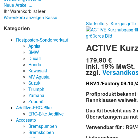
Neue Artikel ...
Ihr Warenkorb ist leer
Warenkorb anzeigen
Kasse
Startseite
>
Kurzgasgriffe
Kategorien
größeres Bild
Restposten-Sonderverkauf
ACTIVE Kurz
Aprilia
BMW
179.90 €
Ducati
inkl. 19% MwSt.
Honda
zzgl.
Versandko
Kawasaki
MV Agusta
Suzuki
RSV4 /Factory 09-10,
Triumph
Profiprodukt bekannt
Yamaha
Rennklassen weltweit.
Zubehör
Additive-ERC-Bike
Das Kit besteht aus 3
ERC-Bike Additive
Übersetzungen zu nutz
Accossato
Bremspumpen
Verwendbar für : RSV4
Bremskolben
Lieferumfang: