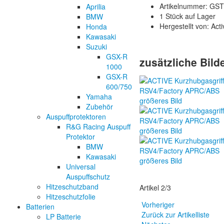
Artikelnummer: GS
Aprilia
1 Stück auf Lager
BMW
Hergestellt von: Act
Honda
Kawasaki
Suzuki
GSX-R
zusätzliche Bild
1000
GSX-R
600/750
Yamaha
größeres Bild
Zubehör
Auspuffprotektoren
R&G Racing Auspuff
größeres Bild
Protektor
BMW
Kawasaki
größeres Bild
Universal
Auspuffschutz
Hitzeschutzband
Artikel 2/3
Hitzeschutzfolie
Vorheriger
Batterien
Zurück zur Artikelliste
LP Batterie