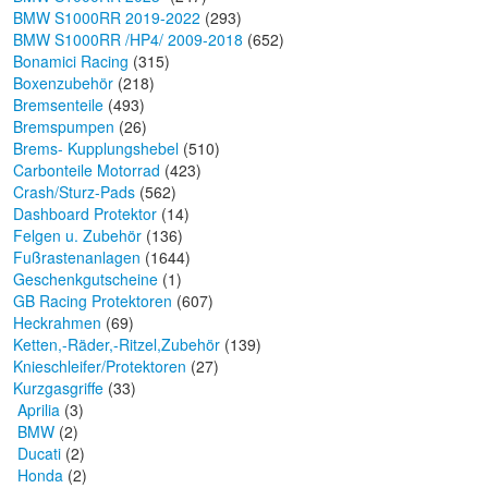
BMW S1000RR 2019-2022
(293)
BMW S1000RR /HP4/ 2009-2018
(652)
Bonamici Racing
(315)
Boxenzubehör
(218)
Bremsenteile
(493)
Bremspumpen
(26)
Brems- Kupplungshebel
(510)
Carbonteile Motorrad
(423)
Crash/Sturz-Pads
(562)
Dashboard Protektor
(14)
Felgen u. Zubehör
(136)
Fußrastenanlagen
(1644)
Geschenkgutscheine
(1)
GB Racing Protektoren
(607)
Heckrahmen
(69)
Ketten,-Räder,-Ritzel,Zubehör
(139)
Knieschleifer/Protektoren
(27)
Kurzgasgriffe
(33)
Aprilia
(3)
BMW
(2)
Ducati
(2)
Honda
(2)