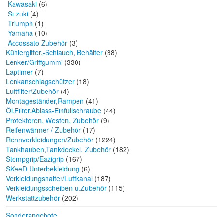
Kawasaki
(6)
Suzuki
(4)
Triumph
(1)
Yamaha
(10)
Accossato Zubehör
(3)
Kühlergitter,-Schlauch, Behälter
(38)
Lenker/Griffgummi
(330)
Laptimer
(7)
Lenkanschlagschützer
(18)
Luftfilter/Zubehör
(4)
Montageständer,Rampen
(41)
Öl,Filter,Ablass-Einfüllschraube
(44)
Protektoren, Westen, Zubehör
(9)
Reifenwärmer / Zubehör
(17)
Rennverkleidungen/Zubehör
(1224)
Tankhauben,Tankdeckel, Zubehör
(182)
Stompgrip/Eazigrip
(167)
SKeeD Unterbekleidung
(6)
Verkleidungshalter/Luftkanal
(187)
Verkleidungsscheiben u.Zubehör
(115)
Werkstattzubehör
(202)
Sonderangebote ...