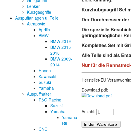
Griffgummi
Lenker
Kurzhubgasgriff Set m
Kurzgasgriffe
Auspuffanlagen u. Teile
Der Durchmesser der 
Akrapovic
Die spezielle Beschic
Aprilia
geringstmöglicher Rei
BMW
BMW 2019-
Komplettes Set mit Gri
BMW 2015-
2018
Alle Teile sind als Ersa
BMW 2009-
2014
Nur für die Rennstre
Honda
Kawasaki
Hersteller-EU Verantwortl
Suzuki
Yamaha
Download pdf:
Auspuffhalter
R&G Racing
Suzuki
Yamaha
Anzahl:
Yamaha
R6
CNC