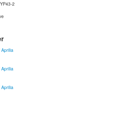
TYP43-2
ive
er