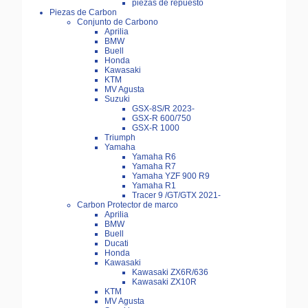
piezas de repuesto
Piezas de Carbon
Conjunto de Carbono
Aprilia
BMW
Buell
Honda
Kawasaki
KTM
MV Agusta
Suzuki
GSX-8S/R 2023-
GSX-R 600/750
GSX-R 1000
Triumph
Yamaha
Yamaha R6
Yamaha R7
Yamaha YZF 900 R9
Yamaha R1
Tracer 9 /GT/GTX 2021-
Carbon Protector de marco
Aprilia
BMW
Buell
Ducati
Honda
Kawasaki
Kawasaki ZX6R/636
Kawasaki ZX10R
KTM
MV Agusta