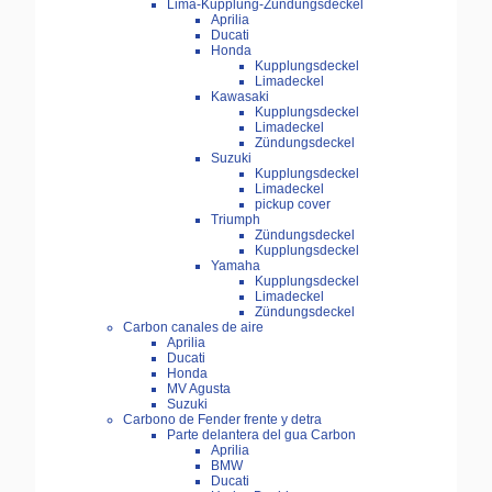
Lima-Kupplung-Zündungsdeckel
Aprilia
Ducati
Honda
Kupplungsdeckel
Limadeckel
Kawasaki
Kupplungsdeckel
Limadeckel
Zündungsdeckel
Suzuki
Kupplungsdeckel
Limadeckel
pickup cover
Triumph
Zündungsdeckel
Kupplungsdeckel
Yamaha
Kupplungsdeckel
Limadeckel
Zündungsdeckel
Carbon canales de aire
Aprilia
Ducati
Honda
MV Agusta
Suzuki
Carbono de Fender frente y detra
Parte delantera del gua Carbon
Aprilia
BMW
Ducati