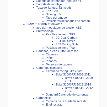
Soporte de carenado/Conducto air
Soporte de montaje
Tapa del tanque, Tankpads
Eazi-Grip
Stompgrip®
Tapa del tanque
Protectores de tanques de carbon
BMW S1000RR 2009-2014
apa del modulador de presión ABS
Bremsbeläge
Pastillas de freno SBS
DC Dual Carbon
DS Dual Sinter
RST Racing Sinter
Pastillas de freno TRW
Cadenas, ruedas,-ritzel/accesori
Cadenas
Piñón
Piñones
Tensores de cadena
Caranedo completo
Carenado racing BikesPlast
BMW S1000RR 2009-2011
BMW S1000RR 2009-
2011
BMW S1000RR 2012-2014
BMW S1000RR 2012-
2014
Standard Carenado de carrerras
Carbonteile
Cubierta de la rueda trasera de
Enginecarát.