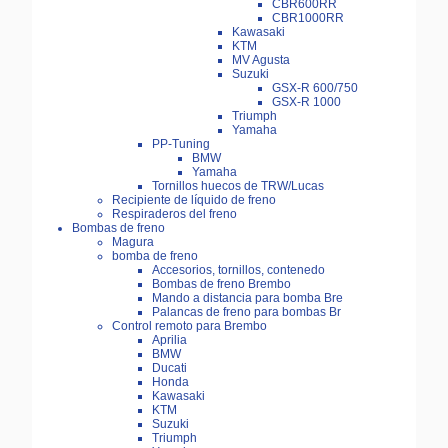
CBR600RR
CBR1000RR
Kawasaki
KTM
MV Agusta
Suzuki
GSX-R 600/750
GSX-R 1000
Triumph
Yamaha
PP-Tuning
BMW
Yamaha
Tornillos huecos de TRW/Lucas
Recipiente de líquido de freno
Respiraderos del freno
Bombas de freno
Magura
bomba de freno
Accesorios, tornillos, contenedo
Bombas de freno Brembo
Mando a distancia para bomba Bre
Palancas de freno para bombas Br
Control remoto para Brembo
Aprilia
BMW
Ducati
Honda
Kawasaki
KTM
Suzuki
Triumph