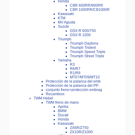
Honda
CBR 600RR/900RR
CBR 1000RR/CB1000R
Kawasaki
KTM
MV Agusta
Suzuki
GSX-R 600/750
GSX-R 1000
Triumph
Triumph Daytona
Triumph Trident
Triumph Speed Triple
Triumph Street Triple
Yamaha
R3
R6/R7
R1/R9
MT07/MT09/MT10
Protección de la palanca del emb
Protección de la palanca del PP-
conjunto freno+protección embrag
Recambios
TWM Hebel
TWM freno de mano
Aprilia
BMW
Ducati
Honda
Kawasaki
ZX6R/Z750
ZX10R/Z1000