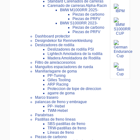
Standard Carenados de carreras
Carenado de carreras Alpha-Racin
BMW M1000RR 2025-
Piezas de carbono
Piezas de PRFV
BMW S1000RR 2023-
Piezas de carbono
Piezas de PRFV
Dashboard protector
Designdekor für Rennverkleidung
Deslizadores de rodilla
Deslizadores de rodilla PSI
Lightech Amoladora de la rodilla
Madera Amoldadora de Rodilla
Filtro de aire/accesorios
Manguitos espaciadores de rueda
Manillar/agarre de goma
PP-Tuning
Gilles Tooling
ARP Racing
Proteccion de tope de direccion
agarre de goma
Marco trasero
palancas de freno y embrague
PP- Hebel
TWM-Hebel
Parabrisas
Pastillas de freno lineas
SBS-pastillas de freno
TRW-pastillas de freno
Líneas de freno
Piezas de carbono