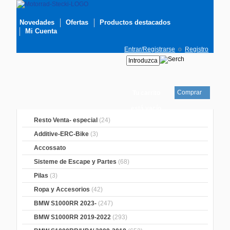
Novedades
Ofertas
Productos destacados
Mi Cuenta
Entrar/Registrarse
o
Registro
Comprar
Tu carrito
está vacío
Resto Venta- especial
(24)
Additive-ERC-Bike
(3)
Accossato
Sisteme de Escape y Partes
(68)
Pilas
(3)
Ropa y Accesorios
(42)
BMW S1000RR 2023-
(247)
BMW S1000RR 2019-2022
(293)