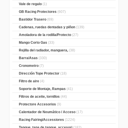
Vale de regalo
(1)
GB Racing Protectores
(607)
Bastidor Trasero
(69)
Cadenas, ruedas dentadas y piñon
(139)
Amoladora de la rodilla/Protecto
(27)
Mango Corto Gas
(33)
Rejilla del radiador, manguera,
(38)
Barra/Asas
(330)
Cronometro
(7)
Dirección Tope Protector
(18)
Filtro de aire
(4)
Soporte de Montaje, Rampas
(41)
Filtros de aceite, tornillos
(44)
Protectore Accesorios
(9)
Calentador de Neumático / Acceso
(17)
Racing Fairing/Accessiores
(1224)
Tanque, tapa de tanque, accesori
(182)