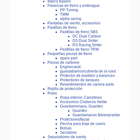
Marco trasero
Palancas de freno y embrague
PP-Tuning
TWM
alpha racing
Pantallas de viento, accesorios
Pastillas de freno
Pastillas de freno SBS
DC Dual Carbon
DS Dual Sinter
RS Racing Sinter
Pastillas de freno TRW
Pequeñas piezas de freno
spare part
Piezas de carbono
Enginecarát.
guardabarros/cubierta de la rued
Protector de bastidor y balanceo
Protectores de tanques
Revestimientos de carrera parts
Rejilla de protección
Ropa
Ropa interior, Calcetines
Accesorios Chalecos Helite
Guardamonaos, Guantes
Guantes
Guardamanos Bärenpranke
Protectores/facial
Percha para traje de cuero
Bolsas
Secadora
Separadores de rueda