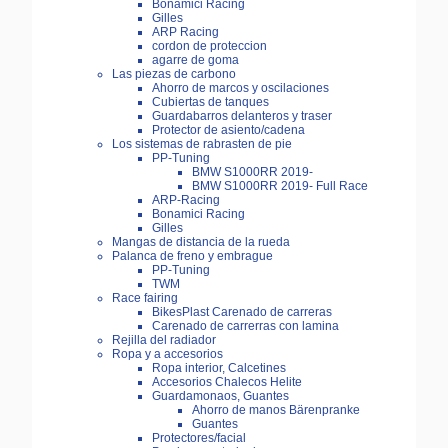
Bonamici Racing
Gilles
ARP Racing
cordon de proteccion
agarre de goma
Las piezas de carbono
Ahorro de marcos y oscilaciones
Cubiertas de tanques
Guardabarros delanteros y traser
Protector de asiento/cadena
Los sistemas de rabrasten de pie
PP-Tuning
BMW S1000RR 2019-
BMW S1000RR 2019- Full Race
ARP-Racing
Bonamici Racing
Gilles
Mangas de distancia de la rueda
Palanca de freno y embrague
PP-Tuning
TWM
Race fairing
BikesPlast Carenado de carreras
Carenado de carrerras con lamina
Rejilla del radiador
Ropa y a accesorios
Ropa interior, Calcetines
Accesorios Chalecos Helite
Guardamonaos, Guantes
Ahorro de manos Bärenpranke
Guantes
Protectores/facial