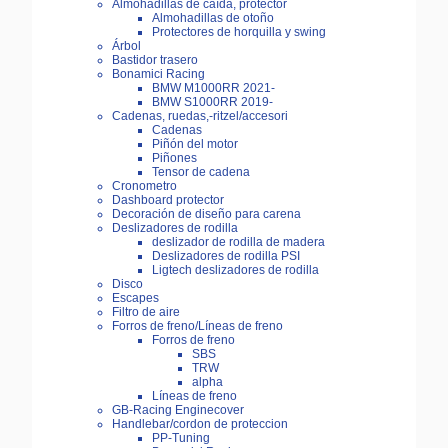
Almohadillas de caída, protector
Almohadillas de otoño
Protectores de horquilla y swing
Árbol
Bastidor trasero
Bonamici Racing
BMW M1000RR 2021-
BMW S1000RR 2019-
Cadenas, ruedas,-ritzel/accesori
Cadenas
Piñón del motor
Piñones
Tensor de cadena
Cronometro
Dashboard protector
Decoración de diseño para carena
Deslizadores de rodilla
deslizador de rodilla de madera
Deslizadores de rodilla PSI
Ligtech deslizadores de rodilla
Disco
Escapes
Filtro de aire
Forros de freno/Líneas de freno
Forros de freno
SBS
TRW
alpha
Líneas de freno
GB-Racing Enginecover
Handlebar/cordon de proteccion
PP-Tuning