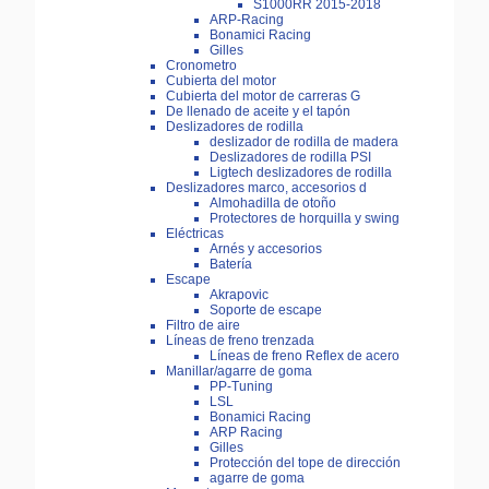
S1000RR 2015-2018
ARP-Racing
Bonamici Racing
Gilles
Cronometro
Cubierta del motor
Cubierta del motor de carreras G
De llenado de aceite y el tapón
Deslizadores de rodilla
deslizador de rodilla de madera
Deslizadores de rodilla PSI
Ligtech deslizadores de rodilla
Deslizadores marco, accesorios d
Almohadilla de otoño
Protectores de horquilla y swing
Eléctricas
Arnés y accesorios
Batería
Escape
Akrapovic
Soporte de escape
Filtro de aire
Líneas de freno trenzada
Líneas de freno Reflex de acero
Manillar/agarre de goma
PP-Tuning
LSL
Bonamici Racing
ARP Racing
Gilles
Protección del tope de dirección
agarre de goma