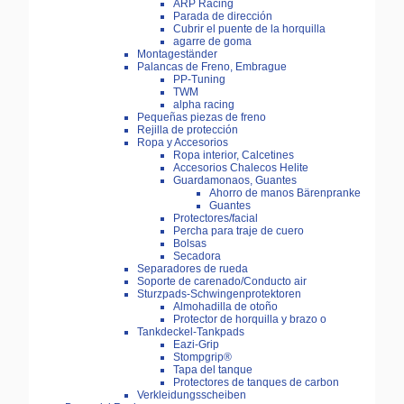
ARP Racing
Parada de dirección
Cubrir el puente de la horquilla
agarre de goma
Montageständer
Palancas de Freno, Embrague
PP-Tuning
TWM
alpha racing
Pequeñas piezas de freno
Rejilla de protección
Ropa y Accesorios
Ropa interior, Calcetines
Accesorios Chalecos Helite
Guardamonaos, Guantes
Ahorro de manos Bärenpranke
Guantes
Protectores/facial
Percha para traje de cuero
Bolsas
Secadora
Separadores de rueda
Soporte de carenado/Conducto air
Sturzpads-Schwingenprotektoren
Almohadilla de otoño
Protector de horquilla y brazo o
Tankdeckel-Tankpads
Eazi-Grip
Stompgrip®
Tapa del tanque
Protectores de tanques de carbon
Verkleidungsscheiben