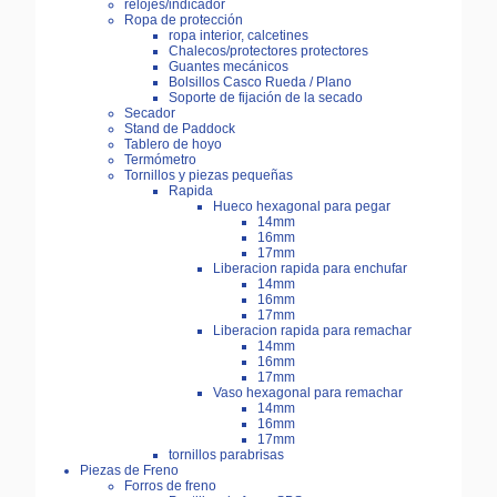
relojes/indicador
Ropa de protección
ropa interior, calcetines
Chalecos/protectores protectores
Guantes mecánicos
Bolsillos Casco Rueda / Plano
Soporte de fijación de la secado
Secador
Stand de Paddock
Tablero de hoyo
Termómetro
Tornillos y piezas pequeñas
Rapida
Hueco hexagonal para pegar
14mm
16mm
17mm
Liberacion rapida para enchufar
14mm
16mm
17mm
Liberacion rapida para remachar
14mm
16mm
17mm
Vaso hexagonal para remachar
14mm
16mm
17mm
tornillos parabrisas
Piezas de Freno
Forros de freno