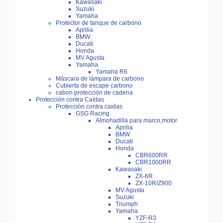
Kawasaki
Suzuki
Yamaha
Protector de tanque de carbono
Aprilia
BMW
Ducati
Honda
MV Agusta
Yamaha
Yamaha R6
Máscara de lámpara de carbono
Cubierta de escape carbono
cabon protección de cadena
Protección contra Caídas
Protección contra caídas
GSG Racing
Almohadilla para marco,motor
Aprilia
BMW
Ducati
Honda
CBR600RR
CBR1000RR
Kawasaki
ZX-6R
ZX-10R/Z900
MV Agusta
Suzuki
Triumph
Yamaha
YZF-R3