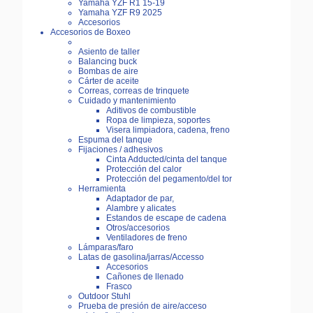
Yamaha YZF R1 15-19
Yamaha YZF R9 2025
Accesorios
Accesorios de Boxeo
Asiento de taller
Balancing buck
Bombas de aire
Cárter de aceite
Correas, correas de trinquete
Cuidado y mantenimiento
Aditivos de combustible
Ropa de limpieza, soportes
Visera limpiadora, cadena, freno
Espuma del tanque
Fijaciones / adhesivos
Cinta Adducted/cinta del tanque
Protección del calor
Protección del pegamento/del tor
Herramienta
Adaptador de par,
Alambre y alicates
Estandos de escape de cadena
Otros/accesorios
Ventiladores de freno
Lámparas/faro
Latas de gasolina/jarras/Accesso
Accesorios
Cañones de llenado
Frasco
Outdoor Stuhl
Prueba de presión de aire/acceso