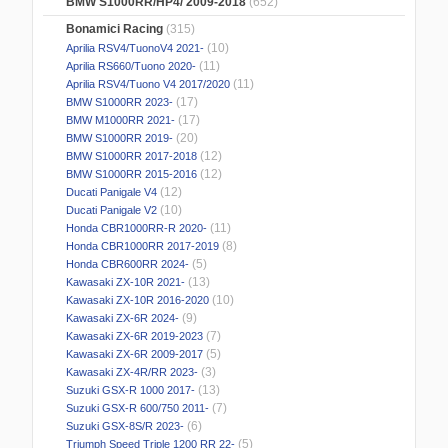
BMW S1000RR/HP4/ 2009-2018
(652)
Bonamici Racing
(315)
(10)
Aprilia RSV4/TuonoV4 2021-
(11)
Aprilia RS660/Tuono 2020-
(11)
Aprilia RSV4/Tuono V4 2017/2020
(17)
BMW S1000RR 2023-
(17)
BMW M1000RR 2021-
(20)
BMW S1000RR 2019-
(12)
BMW S1000RR 2017-2018
(12)
BMW S1000RR 2015-2016
(12)
Ducati Panigale V4
(10)
Ducati Panigale V2
(11)
Honda CBR1000RR-R 2020-
(8)
Honda CBR1000RR 2017-2019
(5)
Honda CBR600RR 2024-
(13)
Kawasaki ZX-10R 2021-
(10)
Kawasaki ZX-10R 2016-2020
(9)
Kawasaki ZX-6R 2024-
(7)
Kawasaki ZX-6R 2019-2023
(5)
Kawasaki ZX-6R 2009-2017
(3)
Kawasaki ZX-4R/RR 2023-
(13)
Suzuki GSX-R 1000 2017-
(7)
Suzuki GSX-R 600/750 2011-
(6)
Suzuki GSX-8S/R 2023-
(5)
Triumph Speed Triple 1200 RR 22-