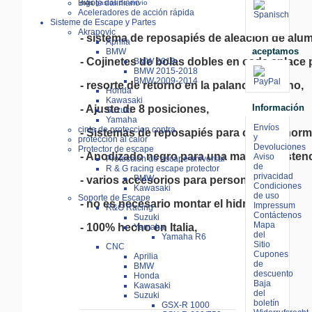
Bigote daliniano
más
gastos de envío
Aceleradores de acción rápida
Sisteme de Escape y Partes
Akrapovic
- sistema de reposapiés de aleación de alumin
Aprilia
aceptamos
BMW
- Cojinetes de bolas dobles en cada enlace p
BMW 2019-
BMW 2015-2018
BMW 2009-2014
- resorte de retorno en la palanca de freno,

Honda
Kawasaki
Información
- Ajuste de 8 posiciones,

Suzuki
Yamaha
Envíos
cinta de proteccion contra
- Sistemas de reposapiés para cambio norma
y
proteccion al calor
Devoluciones
Protector de escape
- Anodizado negro para una mayor resistenc
Aviso
Protección de escape universal
de
R & G racing escape protector
privacidad
BMW
- varios accesorios para personalizar,
Condiciones
Kawasaki
de uso
Soporte de Escape
- no es necesario montar el hidrostop

Impressum
R&G Racing
Contáctenos
Suzuki
Mapa
- 100% hecho en Italia,
Yamaha
del
Yamaha R6
Sitio
CNC
Cupones
Aprilia
de
BMW
descuento
Honda
Baja
Kawasaki
del
Suzuki
boletín
GSX-R 1000