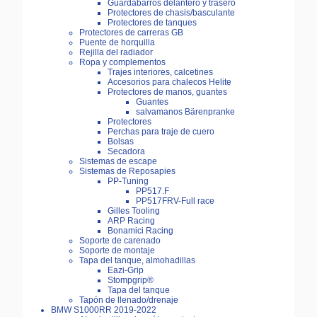
Guardabarros delantero y trasero
Protectores de chasis/basculante
Protectores de tanques
Protectores de carreras GB
Puente de horquilla
Rejilla del radiador
Ropa y complementos
Trajes interiores, calcetines
Accesorios para chalecos Helite
Protectores de manos, guantes
Guantes
salvamanos Bärenpranke
Protectores
Perchas para traje de cuero
Bolsas
Secadora
Sistemas de escape
Sistemas de Reposapies
PP-Tuning
PP517.F
PP517FRV-Full race
Gilles Tooling
ARP Racing
Bonamici Racing
Soporte de carenado
Soporte de montaje
Tapa del tanque, almohadillas
Eazi-Grip
Stompgrip®
Tapa del tanque
Tapón de llenado/drenaje
BMW S1000RR 2019-2022