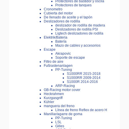
Protectores de bastidor y oscila
Protectores de tanques
Cronometro
Cubierta del motor
De llenado de aceite y el tapón
Deslizadores de rodilla
deslizador de rodilla de madera
Deslizadores de rodilla PSI
Ligtech deslizadores de rodilla
Elektrik/Bateria
Batería
Mazo de cables y accesorios
Escape
Akrapovic
Soporte de escape
Filtro de aire
Fußrastenanlagen
PP-Tuning
S1000RR 2015-2018
S1000RR 2009-2014
S1000R 2014-2016
ARP-Racing
GB-Racing motor cover
Heckrahmen
Kurzgasgriff
Kühler
manguera del freno
Línea de freno Reflex de acero H
Manillar/agarre de goma
PP-Tuning
LSL
Gilles