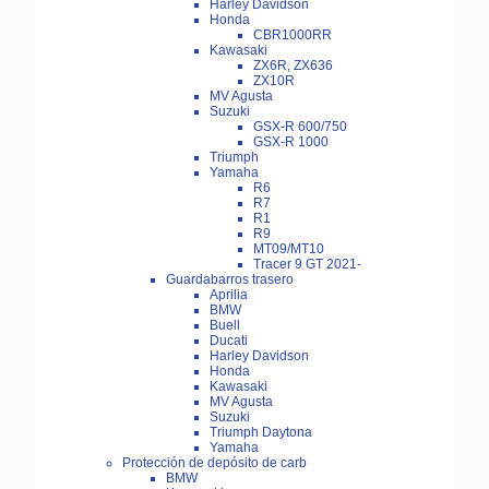
Harley Davidson
Honda
CBR1000RR
Kawasaki
ZX6R, ZX636
ZX10R
MV Agusta
Suzuki
GSX-R 600/750
GSX-R 1000
Triumph
Yamaha
R6
R7
R1
R9
MT09/MT10
Tracer 9 GT 2021-
Guardabarros trasero
Aprilia
BMW
Buell
Ducati
Harley Davidson
Honda
Kawasaki
MV Agusta
Suzuki
Triumph Daytona
Yamaha
Protección de depósito de carb
BMW