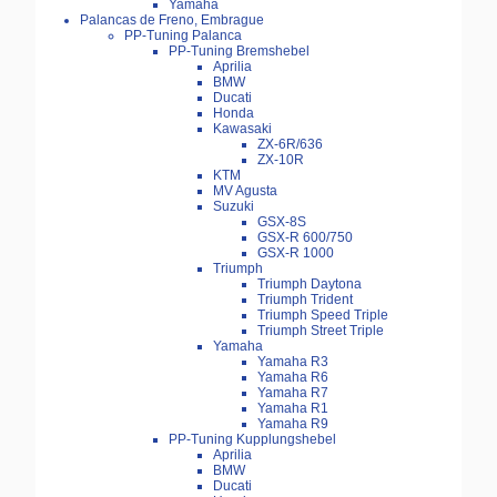
Yamaha
Palancas de Freno, Embrague
PP-Tuning Palanca
PP-Tuning Bremshebel
Aprilia
BMW
Ducati
Honda
Kawasaki
ZX-6R/636
ZX-10R
KTM
MV Agusta
Suzuki
GSX-8S
GSX-R 600/750
GSX-R 1000
Triumph
Triumph Daytona
Triumph Trident
Triumph Speed Triple
Triumph Street Triple
Yamaha
Yamaha R3
Yamaha R6
Yamaha R7
Yamaha R1
Yamaha R9
PP-Tuning Kupplungshebel
Aprilia
BMW
Ducati