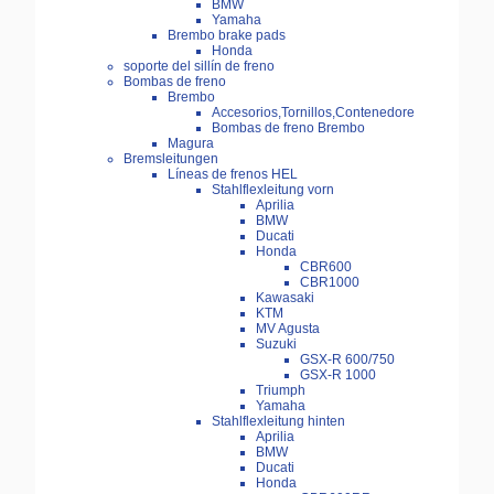
BMW
Yamaha
Brembo brake pads
Honda
soporte del sillín de freno
Bombas de freno
Brembo
Accesorios,Tornillos,Contenedore
Bombas de freno Brembo
Magura
Bremsleitungen
Líneas de frenos HEL
Stahlflexleitung vorn
Aprilia
BMW
Ducati
Honda
CBR600
CBR1000
Kawasaki
KTM
MV Agusta
Suzuki
GSX-R 600/750
GSX-R 1000
Triumph
Yamaha
Stahlflexleitung hinten
Aprilia
BMW
Ducati
Honda