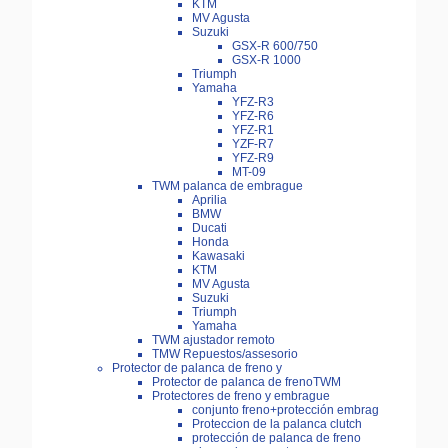
KTM
MV Agusta
Suzuki
GSX-R 600/750
GSX-R 1000
Triumph
Yamaha
YFZ-R3
YFZ-R6
YFZ-R1
YZF-R7
YFZ-R9
MT-09
TWM palanca de embrague
Aprilia
BMW
Ducati
Honda
Kawasaki
KTM
MV Agusta
Suzuki
Triumph
Yamaha
TWM ajustador remoto
TMW Repuestos/assesorio
Protector de palanca de freno y
Protector de palanca de frenoTWM
Protectores de freno y embrague
conjunto freno+protección embrag
Proteccion de la palanca clutch
protección de palanca de freno