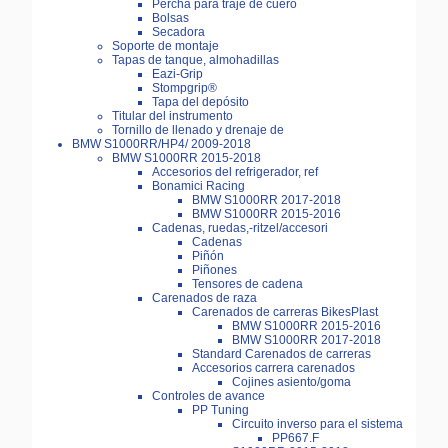
Percha para traje de cuero
Bolsas
Secadora
Soporte de montaje
Tapas de tanque, almohadillas
Eazi-Grip
Stompgrip®
Tapa del depósito
Titular del instrumento
Tornillo de llenado y drenaje de
BMW S1000RR/HP4/ 2009-2018
BMW S1000RR 2015-2018
Accesorios del refrigerador, ref
Bonamici Racing
BMW S1000RR 2017-2018
BMW S1000RR 2015-2016
Cadenas, ruedas,-ritzel/accesori
Cadenas
Piñón
Piñones
Tensores de cadena
Carenados de raza
Carenados de carreras BikesPlast
BMW S1000RR 2015-2016
BMW S1000RR 2017-2018
Standard Carenados de carreras
Accesorios carrera carenados
Cojines asiento/goma
Controles de avance
PP Tuning
Circuito inverso para el sistema
PP667.F