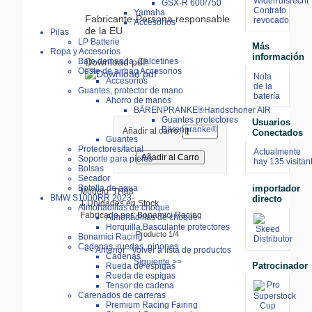
Widerrufsrecht
GSX-R 600/750
Contrato
Yamaha
Fabricante-Persona responsable
revocado
Accesorios
de la EU
Pilas
LP Batterie
Más
Ropa y Accesorios
información
Bajo demanda, Calcetines
Download pdf:
Oeste de airbag Accesorios
Nota
Accesorios
de la
Guantes, protector de mano
batería
Ahorro de manos
BÄRENPRANKE®Handschoner AIR
Guantes protectores
Usuarios
Bärenpranke®
Añadir al carro:
Conectados
Guantes
Protectores/facial
Actualmente
Soporte para pieles
hay 135 visitan
Bolsas
Secador
importador
Botella de agua
Modelo: TH08
BMW S1000RR 2023-
directo
1 Unidades en Stock
Almohadillas de choque
Fabricado por: Bonamici Racing
Almohadillas de choque
Horquilla,Basculante protectores
Producto 1/4
Bonamici Racing
Cadenas, ruedas, pinones
<< Anterior
Volver a lista de productos
Cadenas
Siguiente >>
Patrocinador
Rueda de espigas
Rueda de espigas
Tensor de cadena
Carenados de carreras
Premium Racing Fairing