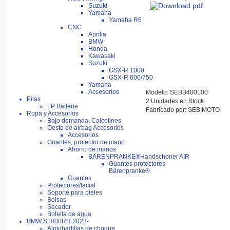
Suzuki
Yamaha
Yamaha R6
CNC
Aprilia
BMW
Honda
Kawasaki
Suzuki
GSX-R 1000
GSX-R 600/750
Yamaha
Accesorios
Modelo: SEBB400100
Pilas
2 Unidades en Stock
LP Batterie
Fabricado por: SEBIMOTO
Ropa y Accesorios
Bajo demanda, Calcetines
Oeste de airbag Accesorios
Accesorios
Guantes, protector de mano
Ahorro de manos
BÄRENPRANKE®Handschoner AIR
Guantes protectores
Bärenpranke®
Guantes
Protectores/facial
Soporte para pieles
Bolsas
Secador
Botella de agua
BMW S1000RR 2023-
Almohadillas de choque