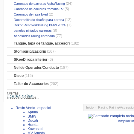
(24)
Carenado de carreras AlphaRacing
(5)
Carenado de carreras Yamaha R7
(2)
Carenado de raza foled
(12)
Decoración de diseño para carena
(1)
Dekor Rennverkleidung BMW 2023-
(8)
paneles pintados carreras
(77)
Accesorios racing carenado
Tanque, tapa de tanque, accesori
(182)
Stompgrip/Eazigrip
(167)
SKeeD ropa interior
(6)
Nel de Operador/Conducto
(187)
Disco
(115)
Taller de Accesorios
(202)
Ofertas...
Categorías
Nuevos productos...
Inicio
>
Racing Fairing/Accessio
Resto Venta- especial
Aprilia
BMW
Ducati
Ampliar 
Honda
Kawasaki
MV Agusta