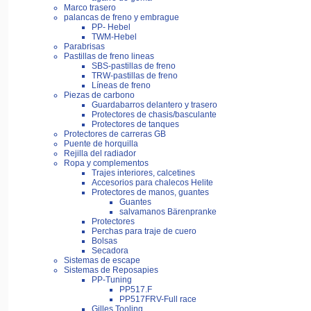
Marco trasero
palancas de freno y embrague
PP- Hebel
TWM-Hebel
Parabrisas
Pastillas de freno lineas
SBS-pastillas de freno
TRW-pastillas de freno
Líneas de freno
Piezas de carbono
Guardabarros delantero y trasero
Protectores de chasis/basculante
Protectores de tanques
Protectores de carreras GB
Puente de horquilla
Rejilla del radiador
Ropa y complementos
Trajes interiores, calcetines
Accesorios para chalecos Helite
Protectores de manos, guantes
Guantes
salvamanos Bärenpranke
Protectores
Perchas para traje de cuero
Bolsas
Secadora
Sistemas de escape
Sistemas de Reposapies
PP-Tuning
PP517.F
PP517FRV-Full race
Gilles Tooling