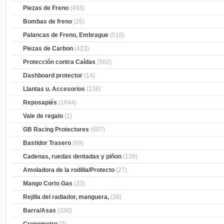
Piezas de Freno
(493)
Bombas de freno
(26)
Palancas de Freno, Embrague
(510)
Piezas de Carbon
(423)
Protección contra Caídas
(562)
Dashboard protector
(14)
Llantas u. Accesorios
(136)
Reposapiés
(1644)
Vale de regalo
(1)
GB Racing Protectores
(607)
Bastidor Trasero
(69)
Cadenas, ruedas dentadas y piñon
(139)
Amoladora de la rodilla/Protecto
(27)
Mango Corto Gas
(33)
Rejilla del radiador, manguera,
(38)
Barra/Asas
(330)