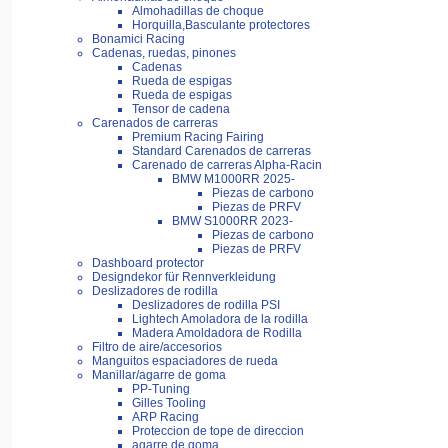
Almohadillas de choque
Horquilla,Basculante protectores
Bonamici Racing
Cadenas, ruedas, pinones
Cadenas
Rueda de espigas
Rueda de espigas
Tensor de cadena
Carenados de carreras
Premium Racing Fairing
Standard Carenados de carreras
Carenado de carreras Alpha-Racin
BMW M1000RR 2025-
Piezas de carbono
Piezas de PRFV
BMW S1000RR 2023-
Piezas de carbono
Piezas de PRFV
Dashboard protector
Designdekor für Rennverkleidung
Deslizadores de rodilla
Deslizadores de rodilla PSI
Lightech Amoladora de la rodilla
Madera Amoldadora de Rodilla
Filtro de aire/accesorios
Manguitos espaciadores de rueda
Manillar/agarre de goma
PP-Tuning
Gilles Tooling
ARP Racing
Proteccion de tope de direccion
agarre de goma