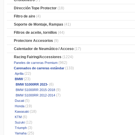
Cronometro
(7)
Dirección Tope Protector
(18)
Filtro de aire
(4)
Soporte de Montaje, Rampas
(41)
Filtros de aceite, tornillos
(44)
Protectore Accesorios
(9)
Calentador de Neumático / Acceso
(17)
Racing Fairing/Accessiores
(1224)
(962)
Paneles de carreras Premium
(133)
Carenados de carreras estándar
(22)
Aprilia
(23)
BMW
(6)
BMW S1000RR 2023-
(9)
BMW S1000RR 2015-2018
(7)
BMW S1000RR 2012-2014
(5)
Ducati
(19)
Honda
(18)
Kawasaki
(6)
KTM
(12)
Suzuki
(3)
Triumph
(25)
Yamaha