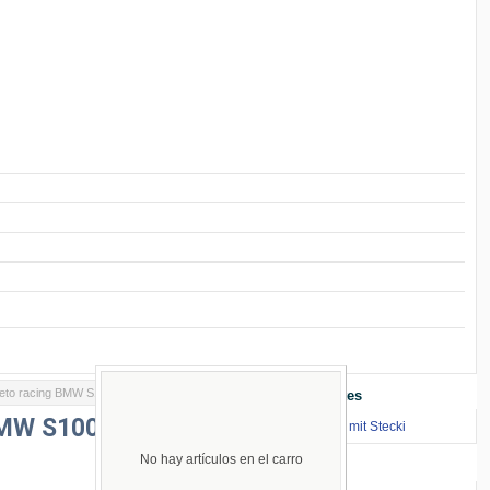
eto racing BMW S1000RR 2023-
Enlaces Importantes
BMW S1000RR
⇒ zum Renntraining mit Stecki
No hay artículos en el carro
Idiomas