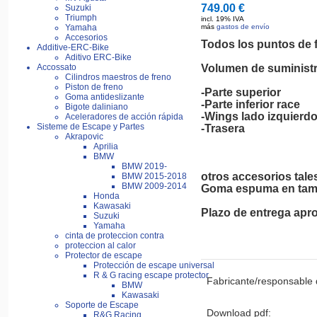
749.00 €
Suzuki
Triumph
incl. 19% IVA
Yamaha
más
gastos de envío
Accesorios
Todos los puntos de f
Additive-ERC-Bike
Aditivo ERC-Bike
Accossato
Volumen de suminist
Cilindros maestros de freno
Piston de freno
-Parte superior
Goma antideslizante
-Parte inferior race
Bigote daliniano
-Wings lado izquierd
Aceleradores de acción rápida
Sisteme de Escape y Partes
-Trasera
Akrapovic
Aprilia
BMW
BMW 2019-
otros accesorios tal
BMW 2015-2018
BMW 2009-2014
Goma espuma en tamañ
Honda
Kawasaki
Plazo de entrega apro
Suzuki
Yamaha
cinta de proteccion contra
proteccion al calor
Protector de escape
Protección de escape universal
R & G racing escape protector
Fabricante/responsable 
BMW
Kawasaki
Soporte de Escape
Download pdf:
R&G Racing