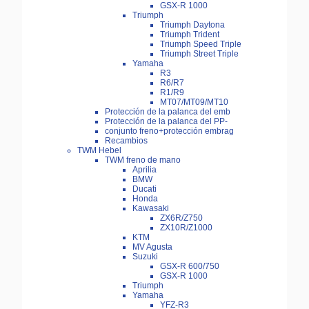
GSX-R 1000
Triumph
Triumph Daytona
Triumph Trident
Triumph Speed Triple
Triumph Street Triple
Yamaha
R3
R6/R7
R1/R9
MT07/MT09/MT10
Protección de la palanca del emb
Protección de la palanca del PP-
conjunto freno+protección embrag
Recambios
TWM Hebel
TWM freno de mano
Aprilia
BMW
Ducati
Honda
Kawasaki
ZX6R/Z750
ZX10R/Z1000
KTM
MV Agusta
Suzuki
GSX-R 600/750
GSX-R 1000
Triumph
Yamaha
YFZ-R3