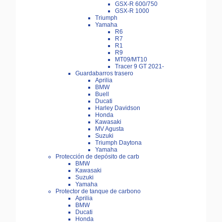
GSX-R 600/750
GSX-R 1000
Triumph
Yamaha
R6
R7
R1
R9
MT09/MT10
Tracer 9 GT 2021-
Guardabarros trasero
Aprilia
BMW
Buell
Ducati
Harley Davidson
Honda
Kawasaki
MV Agusta
Suzuki
Triumph Daytona
Yamaha
Protección de depósito de carb
BMW
Kawasaki
Suzuki
Yamaha
Protector de tanque de carbono
Aprilia
BMW
Ducati
Honda