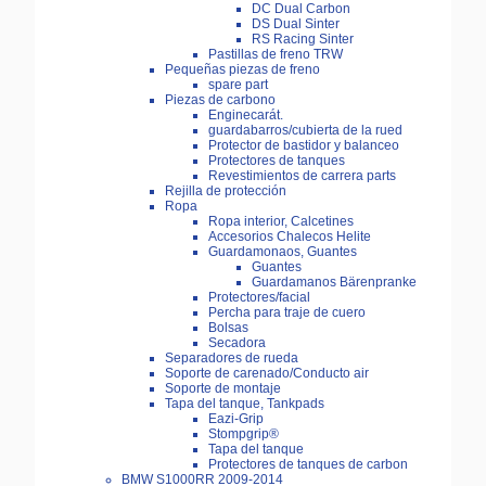
DC Dual Carbon
DS Dual Sinter
RS Racing Sinter
Pastillas de freno TRW
Pequeñas piezas de freno
spare part
Piezas de carbono
Enginecarát.
guardabarros/cubierta de la rued
Protector de bastidor y balanceo
Protectores de tanques
Revestimientos de carrera parts
Rejilla de protección
Ropa
Ropa interior, Calcetines
Accesorios Chalecos Helite
Guardamonaos, Guantes
Guantes
Guardamanos Bärenpranke
Protectores/facial
Percha para traje de cuero
Bolsas
Secadora
Separadores de rueda
Soporte de carenado/Conducto air
Soporte de montaje
Tapa del tanque, Tankpads
Eazi-Grip
Stompgrip®
Tapa del tanque
Protectores de tanques de carbon
BMW S1000RR 2009-2014