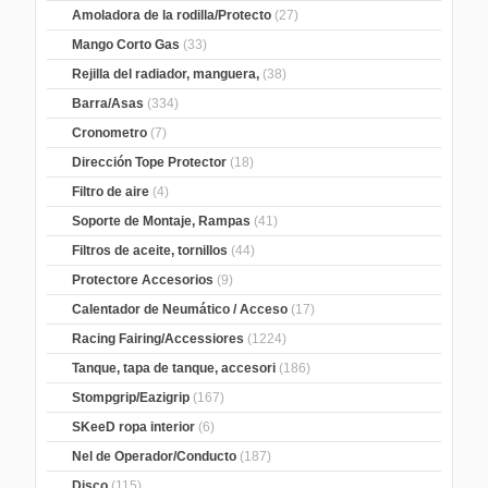
Amoladora de la rodilla/Protecto
(27)
Mango Corto Gas
(33)
Rejilla del radiador, manguera,
(38)
Barra/Asas
(334)
Cronometro
(7)
Dirección Tope Protector
(18)
Filtro de aire
(4)
Soporte de Montaje, Rampas
(41)
Filtros de aceite, tornillos
(44)
Protectore Accesorios
(9)
Calentador de Neumático / Acceso
(17)
Racing Fairing/Accessiores
(1224)
Tanque, tapa de tanque, accesori
(186)
Stompgrip/Eazigrip
(167)
SKeeD ropa interior
(6)
Nel de Operador/Conducto
(187)
Disco
(115)