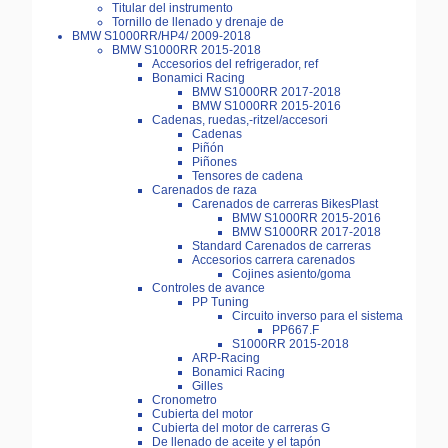
Titular del instrumento
Tornillo de llenado y drenaje de
BMW S1000RR/HP4/ 2009-2018
BMW S1000RR 2015-2018
Accesorios del refrigerador, ref
Bonamici Racing
BMW S1000RR 2017-2018
BMW S1000RR 2015-2016
Cadenas, ruedas,-ritzel/accesori
Cadenas
Piñón
Piñones
Tensores de cadena
Carenados de raza
Carenados de carreras BikesPlast
BMW S1000RR 2015-2016
BMW S1000RR 2017-2018
Standard Carenados de carreras
Accesorios carrera carenados
Cojines asiento/goma
Controles de avance
PP Tuning
Circuito inverso para el sistema
PP667.F
S1000RR 2015-2018
ARP-Racing
Bonamici Racing
Gilles
Cronometro
Cubierta del motor
Cubierta del motor de carreras G
De llenado de aceite y el tapón