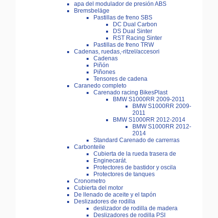
apa del modulador de presión ABS
Bremsbeläge
Pastillas de freno SBS
DC Dual Carbon
DS Dual Sinter
RST Racing Sinter
Pastillas de freno TRW
Cadenas, ruedas,-ritzel/accesori
Cadenas
Piñón
Piñones
Tensores de cadena
Caranedo completo
Carenado racing BikesPlast
BMW S1000RR 2009-2011
BMW S1000RR 2009-
2011
BMW S1000RR 2012-2014
BMW S1000RR 2012-
2014
Standard Carenado de carrerras
Carbonteile
Cubierta de la rueda trasera de
Enginecarát.
Protectores de bastidor y oscila
Protectores de tanques
Cronometro
Cubierta del motor
De llenado de aceite y el tapón
Deslizadores de rodilla
deslizador de rodilla de madera
Deslizadores de rodilla PSI