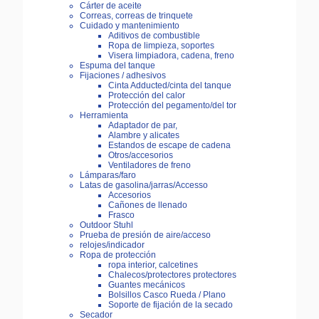
Cárter de aceite
Correas, correas de trinquete
Cuidado y mantenimiento
Aditivos de combustible
Ropa de limpieza, soportes
Visera limpiadora, cadena, freno
Espuma del tanque
Fijaciones / adhesivos
Cinta Adducted/cinta del tanque
Protección del calor
Protección del pegamento/del tor
Herramienta
Adaptador de par,
Alambre y alicates
Estandos de escape de cadena
Otros/accesorios
Ventiladores de freno
Lámparas/faro
Latas de gasolina/jarras/Accesso
Accesorios
Cañones de llenado
Frasco
Outdoor Stuhl
Prueba de presión de aire/acceso
relojes/indicador
Ropa de protección
ropa interior, calcetines
Chalecos/protectores protectores
Guantes mecánicos
Bolsillos Casco Rueda / Plano
Soporte de fijación de la secado
Secador