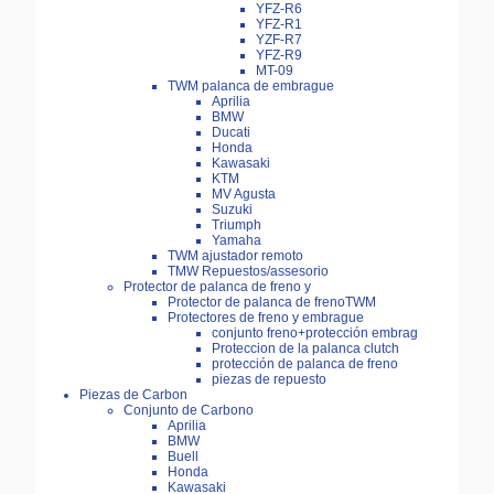
YFZ-R6
YFZ-R1
YZF-R7
YFZ-R9
MT-09
TWM palanca de embrague
Aprilia
BMW
Ducati
Honda
Kawasaki
KTM
MV Agusta
Suzuki
Triumph
Yamaha
TWM ajustador remoto
TMW Repuestos/assesorio
Protector de palanca de freno y
Protector de palanca de frenoTWM
Protectores de freno y embrague
conjunto freno+protección embrag
Proteccion de la palanca clutch
protección de palanca de freno
piezas de repuesto
Piezas de Carbon
Conjunto de Carbono
Aprilia
BMW
Buell
Honda
Kawasaki