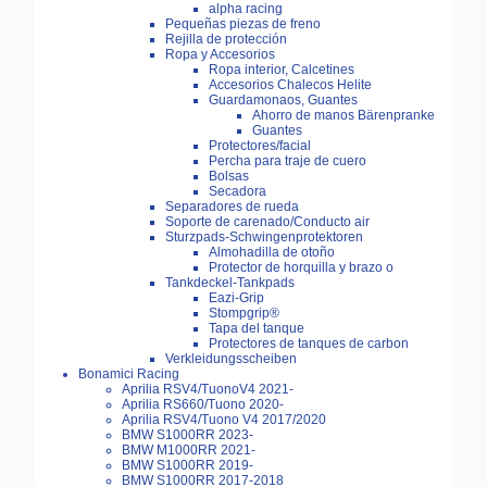
alpha racing
Pequeñas piezas de freno
Rejilla de protección
Ropa y Accesorios
Ropa interior, Calcetines
Accesorios Chalecos Helite
Guardamonaos, Guantes
Ahorro de manos Bärenpranke
Guantes
Protectores/facial
Percha para traje de cuero
Bolsas
Secadora
Separadores de rueda
Soporte de carenado/Conducto air
Sturzpads-Schwingenprotektoren
Almohadilla de otoño
Protector de horquilla y brazo o
Tankdeckel-Tankpads
Eazi-Grip
Stompgrip®
Tapa del tanque
Protectores de tanques de carbon
Verkleidungsscheiben
Bonamici Racing
Aprilia RSV4/TuonoV4 2021-
Aprilia RS660/Tuono 2020-
Aprilia RSV4/Tuono V4 2017/2020
BMW S1000RR 2023-
BMW M1000RR 2021-
BMW S1000RR 2019-
BMW S1000RR 2017-2018