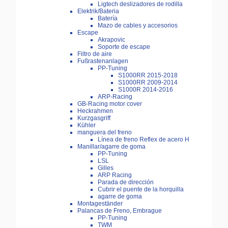
Ligtech deslizadores de rodilla
Elektrik/Bateria
Batería
Mazo de cables y accesorios
Escape
Akrapovic
Soporte de escape
Filtro de aire
Fußrastenanlagen
PP-Tuning
S1000RR 2015-2018
S1000RR 2009-2014
S1000R 2014-2016
ARP-Racing
GB-Racing motor cover
Heckrahmen
Kurzgasgriff
Kühler
manguera del freno
Línea de freno Reflex de acero H
Manillar/agarre de goma
PP-Tuning
LSL
Gilles
ARP Racing
Parada de dirección
Cubrir el puente de la horquilla
agarre de goma
Montageständer
Palancas de Freno, Embrague
PP-Tuning
TWM