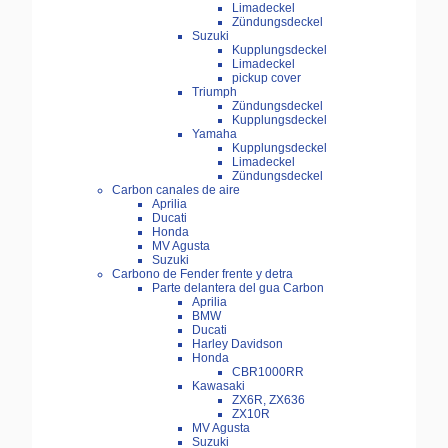
Limadeckel
Zündungsdeckel
Suzuki
Kupplungsdeckel
Limadeckel
pickup cover
Triumph
Zündungsdeckel
Kupplungsdeckel
Yamaha
Kupplungsdeckel
Limadeckel
Zündungsdeckel
Carbon canales de aire
Aprilia
Ducati
Honda
MV Agusta
Suzuki
Carbono de Fender frente y detra
Parte delantera del gua Carbon
Aprilia
BMW
Ducati
Harley Davidson
Honda
CBR1000RR
Kawasaki
ZX6R, ZX636
ZX10R
MV Agusta
Suzuki