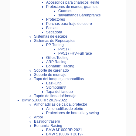
Accesorios para chalecos Helite
Protectores de manos, guantes
Guantes
salvamanos Bärenpranke
Protectores
Perchas para traje de cuero
Bolsas
Secadora
Sistemas de escape
Sistemas de Reposapies
PP-Tuning
PP517.F
PP517FRV-Full race
Gilles Tooling
ARP Racing
Bonamici Racing
Soporte de carenado
Soporte de montaje
Tapa del tanque, almohadillas
Eazi-Grip
Stompgrip®
Tapa del tanque
Tapón de llenado/drenaje
BMW S1000RR 2019-2022
Almohadillas de caída, protector
Almohadillas de otoño
Protectores de horquilla y swing
Árbol
Bastidor trasero
Bonamici Racing
BMW M1000RR 2021-
BMW S1000RR 2019-