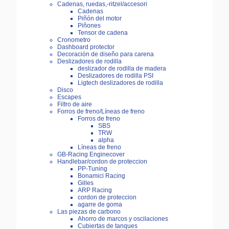
Cadenas, ruedas,-ritzel/accesori
Cadenas
Piñón del motor
Piñones
Tensor de cadena
Cronometro
Dashboard protector
Decoración de diseño para carena
Deslizadores de rodilla
deslizador de rodilla de madera
Deslizadores de rodilla PSI
Ligtech deslizadores de rodilla
Disco
Escapes
Filtro de aire
Forros de freno/Líneas de freno
Forros de freno
SBS
TRW
alpha
Líneas de freno
GB-Racing Enginecover
Handlebar/cordon de proteccion
PP-Tuning
Bonamici Racing
Gilles
ARP Racing
cordon de proteccion
agarre de goma
Las piezas de carbono
Ahorro de marcos y oscilaciones
Cubiertas de tanques