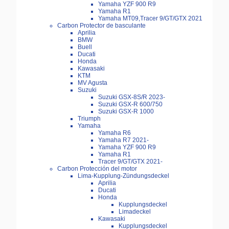
Yamaha YZF 900 R9
Yamaha R1
Yamaha MT09,Tracer 9/GT/GTX 2021
Carbon Protector de basculante
Aprilia
BMW
Buell
Ducati
Honda
Kawasaki
KTM
MV Agusta
Suzuki
Suzuki GSX-8S/R 2023-
Suzuki GSX-R 600/750
Suzuki GSX-R 1000
Triumph
Yamaha
Yamaha R6
Yamaha R7 2021-
Yamaha YZF 900 R9
Yamaha R1
Tracer 9/GT/GTX 2021-
Carbon Protección del motor
Lima-Kupplung-Zündungsdeckel
Aprilia
Ducati
Honda
Kupplungsdeckel
Limadeckel
Kawasaki
Kupplungsdeckel