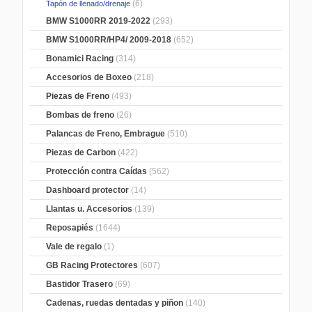
(6)
Tapón de llenado/drenaje
BMW S1000RR 2019-2022
(293)
BMW S1000RR/HP4/ 2009-2018
(652)
Bonamici Racing
(314)
Accesorios de Boxeo
(218)
Piezas de Freno
(493)
Bombas de freno
(26)
Palancas de Freno, Embrague
(510)
Piezas de Carbon
(422)
Protección contra Caídas
(562)
Dashboard protector
(14)
Llantas u. Accesorios
(139)
Reposapiés
(1644)
Vale de regalo
(1)
GB Racing Protectores
(607)
Bastidor Trasero
(69)
Cadenas, ruedas dentadas y piñon
(140)