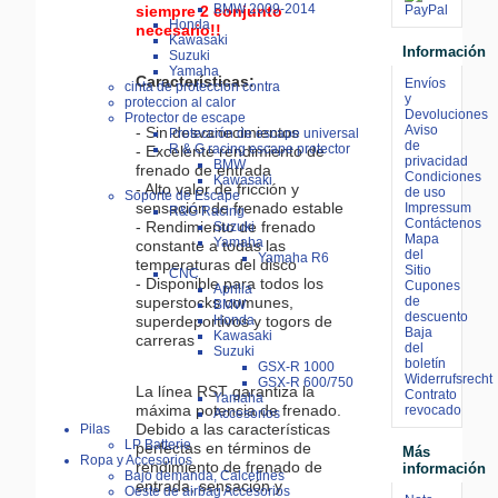
BMW 2009-2014
siempre 2 conjunto
Honda
necesario!!
Kawasaki
Información
Suzuki
Yamaha
Características:
Envíos
cinta de proteccion contra
y
proteccion al calor
Devoluciones
Protector de escape
Aviso
- Sin desvanecimientos
Protección de escape universal
de
R & G racing escape protector
- Excelente rendimiento de
privacidad
BMW
frenado de entrada
Condiciones
Kawasaki
- Alto valor de fricción y
de uso
Soporte de Escape
sensación de frenado estable
Impressum
R&G Racing
Contáctenos
- Rendimiento de frenado
Suzuki
Mapa
Yamaha
constante a todas las
del
Yamaha R6
temperaturas del disco
Sitio
CNC
- Disponible para todos los
Cupones
Aprilia
de
superstocks comunes,
BMW
descuento
superdeportivos y togors de
Honda
Baja
Kawasaki
carreras
del
Suzuki
boletín
GSX-R 1000
Widerrufsrecht
GSX-R 600/750
La línea RST garantiza la
Contrato
Yamaha
máxima potencia de frenado.
revocado
Accesorios
Debido a las características
Pilas
LP Batterie
perfectas en términos de
Más
Ropa y Accesorios
rendimiento de frenado de
información
Bajo demanda, Calcetines
entrada, sensación y
Oeste de airbag Accesorios