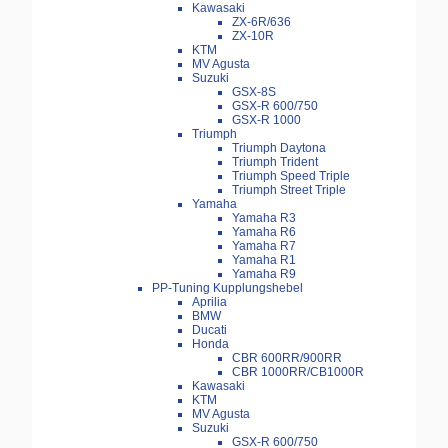
Kawasaki
ZX-6R/636
ZX-10R
KTM
MV Agusta
Suzuki
GSX-8S
GSX-R 600/750
GSX-R 1000
Triumph
Triumph Daytona
Triumph Trident
Triumph Speed Triple
Triumph Street Triple
Yamaha
Yamaha R3
Yamaha R6
Yamaha R7
Yamaha R1
Yamaha R9
PP-Tuning Kupplungshebel
Aprilia
BMW
Ducati
Honda
CBR 600RR/900RR
CBR 1000RR/CB1000R
Kawasaki
KTM
MV Agusta
Suzuki
GSX-R 600/750