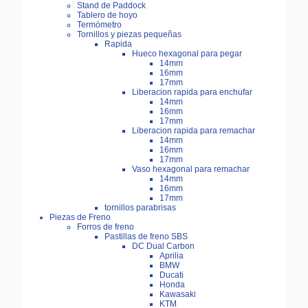
Stand de Paddock
Tablero de hoyo
Termómetro
Tornillos y piezas pequeñas
Rapida
Hueco hexagonal para pegar
14mm
16mm
17mm
Liberacion rapida para enchufar
14mm
16mm
17mm
Liberacion rapida para remachar
14mm
16mm
17mm
Vaso hexagonal para remachar
14mm
16mm
17mm
tornillos parabrisas
Piezas de Freno
Forros de freno
Pastillas de freno SBS
DC Dual Carbon
Aprilia
BMW
Ducati
Honda
Kawasaki
KTM