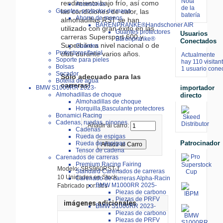
Nota
rendimiento bajo frío, así como
Accesorios
de la
las condiciones de calor, las
Guantes, protector de mano
batería
Ahorro de manos
almohadillas RST se han
BÄRENPRANKE®Handschoner AIR
utilizado con gran éxito en las
Guantes protectores
Usuarios
carreras Supersport 600 y
Bärenpranke®
Conectados
Superbike a nivel nacional o de
Guantes
Protectores/facial
club durante varios años.
Actualmente
Soporte para pieles
hay 110 visitan
Bolsas
1 usuario conec
Secador
Sólo adecuado para las
Botella de agua
carreras!
importador
BMW S1000RR 2023-
Almohadillas de choque
directo
Almohadillas de choque
Horquilla,Basculante protectores
Bonamici Racing
Cadenas, ruedas, pinones
Añadir al carro:
Cadenas
Rueda de espigas
Patrocinador
Rueda de espigas
Tensor de cadena
Carenados de carreras
Premium Racing Fairing
Modelo: SBS960RST-1
Standard Carenados de carreras
10 Unidades en Stock
Carenado de carreras Alpha-Racin
BMW M1000RR 2025-
Fabricado por: sbs
Piezas de carbono
Piezas de PRFV
imágenes adicionales
BMW S1000RR 2023-
Piezas de carbono
Piezas de PRFV