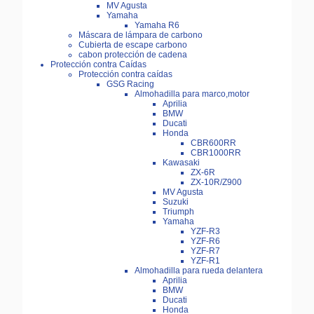
MV Agusta
Yamaha
Yamaha R6
Máscara de lámpara de carbono
Cubierta de escape carbono
cabon protección de cadena
Protección contra Caídas
Protección contra caídas
GSG Racing
Almohadilla para marco,motor
Aprilia
BMW
Ducati
Honda
CBR600RR
CBR1000RR
Kawasaki
ZX-6R
ZX-10R/Z900
MV Agusta
Suzuki
Triumph
Yamaha
YZF-R3
YZF-R6
YZF-R7
YZF-R1
Almohadilla para rueda delantera
Aprilia
BMW
Ducati
Honda