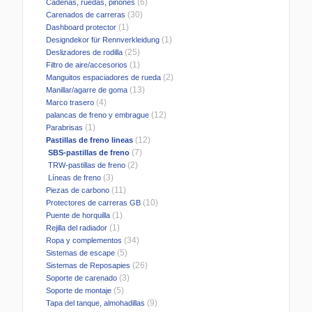
(6)
Cadenas, ruedas, pinones
(30)
Carenados de carreras
(1)
Dashboard protector
(1)
Designdekor für Rennverkleidung
(25)
Deslizadores de rodilla
(1)
Filtro de aire/accesorios
(2)
Manguitos espaciadores de rueda
(13)
Manillar/agarre de goma
(4)
Marco trasero
(12)
palancas de freno y embrague
(1)
Parabrisas
(12)
Pastillas de freno lineas
(7)
SBS-pastillas de freno
(2)
TRW-pastillas de freno
(3)
Líneas de freno
(11)
Piezas de carbono
(10)
Protectores de carreras GB
(1)
Puente de horquilla
(1)
Rejilla del radiador
(34)
Ropa y complementos
(5)
Sistemas de escape
(26)
Sistemas de Reposapies
(3)
Soporte de carenado
(5)
Soporte de montaje
(9)
Tapa del tanque, almohadillas