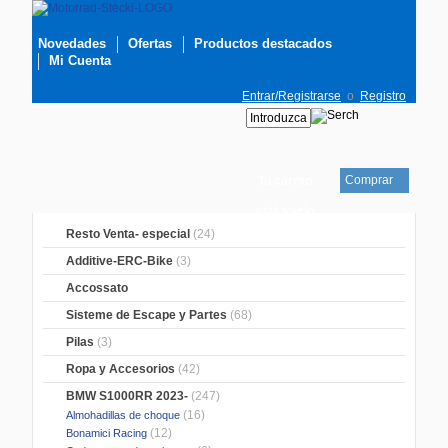
Novedades
Ofertas
Productos destacados
Mi Cuenta
Entrar/Registrarse
o
Registro
Comprar
Tu carrito
está vacío
Resto Venta- especial
(24)
Additive-ERC-Bike
(3)
Accossato
Sisteme de Escape y Partes
(68)
Pilas
(3)
Ropa y Accesorios
(42)
BMW S1000RR 2023-
(247)
(16)
Almohadillas de choque
(12)
Bonamici Racing