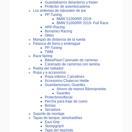
Guardabarros delanteros y traser
Protector de asiento/cadena
Los sistemas de rabrasten de pie
PP-Tuning
BMW S1000RR 2019-
BMW S1000RR 2019- Full Race
ARP-Racing
Bonamici Racing
Gilles
Mangas de distancia de la rueda
Palanca de freno y embrague
PP-Tuning
TWM
Race fairing
BikesPlast Carenado de carreras
Carenado de carrerras con lamina
Rejilla del radiador
Ropa y a accesorios
Ropa interior, Calcetines
Accesorios Chalecos Helite
Guardamonaos, Guantes
Ahorro de manos Bärenpranke
Guantes
Protectores/facial
Percha para traje de cuero
Bolsas
Secadora
Soporte de montaje
Tapas de tanque, almohadillas
Eazi-Grip
Stompgrip®
Tapa del depósito