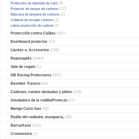
(9)
Protección de depósito de carb
(27)
Protector de tanque de carbono
(1)
Máscara de lámpara de carbono
(1)
Cubierta de escape carbono
(2)
cabon protección de cadena
Protección contra Caídas
(562)
Dashboard protector
(14)
Llantas u. Accesorios
(136)
Reposapiés
(1644)
Vale de regalo
(1)
GB Racing Protectores
(607)
Bastidor Trasero
(69)
Cadenas, ruedas dentadas y piñon
(139)
Amoladora de la rodilla/Protecto
(27)
Mango Corto Gas
(33)
Rejilla del radiador, manguera,
(38)
Barra/Asas
(330)
Cronometro
(7)