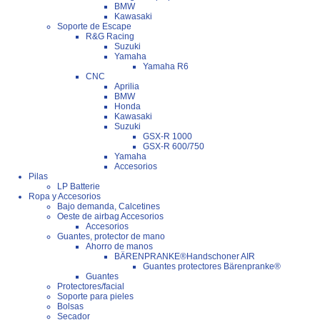
BMW
Kawasaki
Soporte de Escape
R&G Racing
Suzuki
Yamaha
Yamaha R6
CNC
Aprilia
BMW
Honda
Kawasaki
Suzuki
GSX-R 1000
GSX-R 600/750
Yamaha
Accesorios
Pilas
LP Batterie
Ropa y Accesorios
Bajo demanda, Calcetines
Oeste de airbag Accesorios
Accesorios
Guantes, protector de mano
Ahorro de manos
BÄRENPRANKE®Handschoner AIR
Guantes protectores Bärenpranke®
Guantes
Protectores/facial
Soporte para pieles
Bolsas
Secador