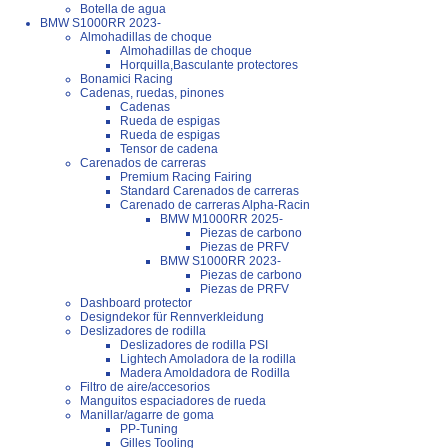
Botella de agua
BMW S1000RR 2023-
Almohadillas de choque
Almohadillas de choque
Horquilla,Basculante protectores
Bonamici Racing
Cadenas, ruedas, pinones
Cadenas
Rueda de espigas
Rueda de espigas
Tensor de cadena
Carenados de carreras
Premium Racing Fairing
Standard Carenados de carreras
Carenado de carreras Alpha-Racin
BMW M1000RR 2025-
Piezas de carbono
Piezas de PRFV
BMW S1000RR 2023-
Piezas de carbono
Piezas de PRFV
Dashboard protector
Designdekor für Rennverkleidung
Deslizadores de rodilla
Deslizadores de rodilla PSI
Lightech Amoladora de la rodilla
Madera Amoldadora de Rodilla
Filtro de aire/accesorios
Manguitos espaciadores de rueda
Manillar/agarre de goma
PP-Tuning
Gilles Tooling