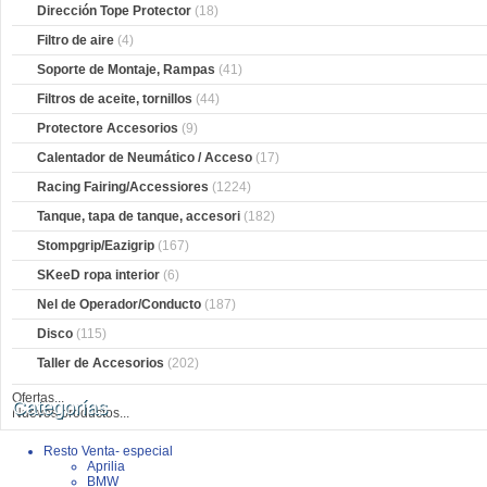
Dirección Tope Protector
(18)
Filtro de aire
(4)
Soporte de Montaje, Rampas
(41)
Filtros de aceite, tornillos
(44)
Protectore Accesorios
(9)
Calentador de Neumático / Acceso
(17)
Racing Fairing/Accessiores
(1224)
Tanque, tapa de tanque, accesori
(182)
Stompgrip/Eazigrip
(167)
SKeeD ropa interior
(6)
Nel de Operador/Conducto
(187)
Disco
(115)
Taller de Accesorios
(202)
Ofertas...
Categorías
Nuevos productos...
Resto Venta- especial
Aprilia
BMW