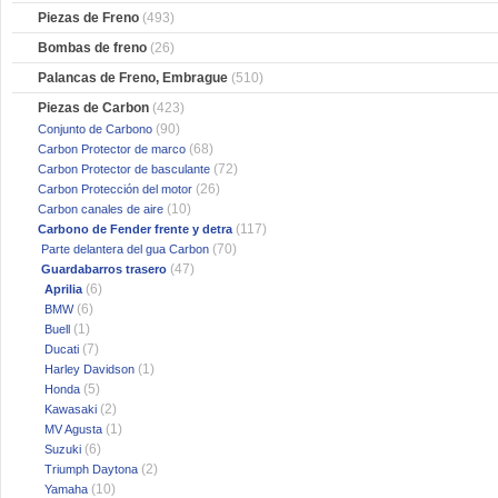
Piezas de Freno
(493)
Bombas de freno
(26)
Palancas de Freno, Embrague
(510)
Piezas de Carbon
(423)
(90)
Conjunto de Carbono
(68)
Carbon Protector de marco
(72)
Carbon Protector de basculante
(26)
Carbon Protección del motor
(10)
Carbon canales de aire
(117)
Carbono de Fender frente y detra
(70)
Parte delantera del gua Carbon
(47)
Guardabarros trasero
(6)
Aprilia
(6)
BMW
(1)
Buell
(7)
Ducati
(1)
Harley Davidson
(5)
Honda
(2)
Kawasaki
(1)
MV Agusta
(6)
Suzuki
(2)
Triumph Daytona
(10)
Yamaha