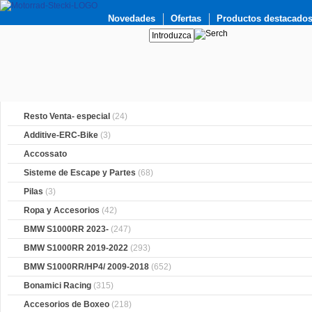
Novedades
Ofertas
Productos destacado
Resto Venta- especial
(24)
Additive-ERC-Bike
(3)
Accossato
Sisteme de Escape y Partes
(68)
Pilas
(3)
Ropa y Accesorios
(42)
BMW S1000RR 2023-
(247)
BMW S1000RR 2019-2022
(293)
BMW S1000RR/HP4/ 2009-2018
(652)
Bonamici Racing
(315)
Accesorios de Boxeo
(218)