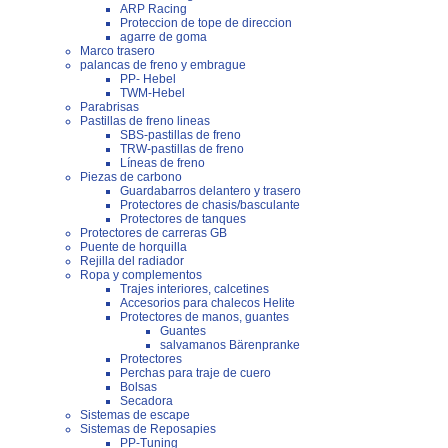
ARP Racing
Proteccion de tope de direccion
agarre de goma
Marco trasero
palancas de freno y embrague
PP- Hebel
TWM-Hebel
Parabrisas
Pastillas de freno lineas
SBS-pastillas de freno
TRW-pastillas de freno
Líneas de freno
Piezas de carbono
Guardabarros delantero y trasero
Protectores de chasis/basculante
Protectores de tanques
Protectores de carreras GB
Puente de horquilla
Rejilla del radiador
Ropa y complementos
Trajes interiores, calcetines
Accesorios para chalecos Helite
Protectores de manos, guantes
Guantes
salvamanos Bärenpranke
Protectores
Perchas para traje de cuero
Bolsas
Secadora
Sistemas de escape
Sistemas de Reposapies
PP-Tuning