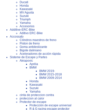
Ducati
Honda
Kawasaki
MV Agusta
Suzuki
Triumph
Yamaha
Accesorios
Additive-ERC-Bike
Aditivo ERC-Bike
Accossato
Cilindros maestros de freno
Piston de freno
Goma antideslizante
Bigote daliniano
Aceleradores de acción rápida
Sisteme de Escape y Partes
Akrapovic
Aprilia
BMW
BMW 2019-
BMW 2015-2018
BMW 2009-2014
Honda
Kawasaki
Suzuki
Yamaha
cinta de proteccion contra
proteccion al calor
Protector de escape
Protección de escape universal
R & G racing escape protector