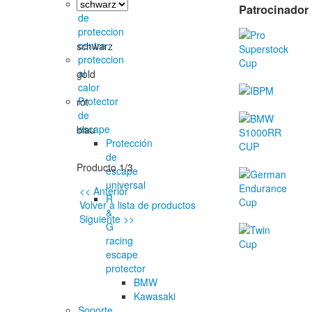
cinta
Patrocinador
de
proteccion
contra
schwarz
proteccion
al
gold
calor
Protector
rot
de
escape
blau
Protección
de
Producto 1/3
escape
universal
<< Anterior
R
Volver a lista de productos
&
Siguiente >>
G
racing
escape
protector
BMW
Kawasaki
Soporte