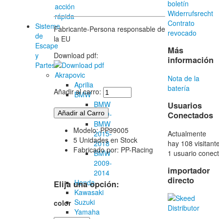
boletín
acción
Widerrufsrecht
rápida
Contrato
Sisteme
Fabricante-Persona responsable de
revocado
de
la EU
Escape
Más
y
Download pdf:
información
Partes
Akrapovic
Nota de la
Aprilia
batería
Añadir al carro:
BMW
BMW
Usuarios
2019-
Conectados
BMW
Modelo: PP99005
Actualmente
2015-
5 Unidades en Stock
hay 108 visitant
2018
Fabricado por: PP-Racing
1 usuario conect
BMW
2009-
importador
2014
directo
Honda
Elija una opción:
Kawasaki
Suzuki
color
Yamaha