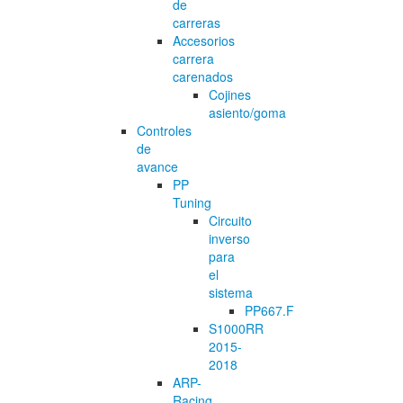
de
carreras
Accesorios
carrera
carenados
Cojines
asiento/goma
Controles
de
avance
PP
Tuning
Circuito
inverso
para
el
sistema
PP667.F
S1000RR
2015-
2018
ARP-
Racing