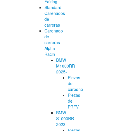
Fairing
Standard
Carenados
de
carreras
Carenado
de
carreras
Alpha-
Racin
BMW
M1000RR
2025-
Piezas
de
carbono
Piezas
de
PRFV
BMW
S1000RR
2023-
Piezas