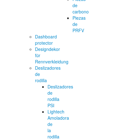
de
carbono
Piezas
de
PRFV
Dashboard
protector
Designdekor
für
Rennverkleidung
Deslizadores
de
rodilla
Deslizadores
de
rodilla
PSI
Lightech
Amoladora
de
la
rodilla