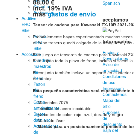
88.00 €
Triumph
incl. 19% IVA
Yamaha
más
gastos de envío
Accesorios
Additive-
aceptamos
ERC-
Tensor de cadena para Kawasaki ZX-10R 2021-20
Bike
Aditivo
Probablemente hayas experimentado muchas veces qu
Información
ERC-
el freno trasero quedó colgado de la manguera y las 
Bike
Envíos y
Accossato
Este juego de tensores de cadena para Kawasaki ZX-
Devoluciones
Cilindros
Esto sujeta toda la pinza de freno, incluso si sacas l
Aviso de
maestros
privacidad
de
El conjunto también incluye un soporte en el interior 
Condiciones
freno
de uso
Piston
Impressum
de
Esta pequeña característica será especialmente bi
Contáctenos
freno
Mapa del
Goma
    Materiales 7075

Sitio
antideslizante
    Tornillos de acero inoxidable

Cupones
Bigote
    Variantes de color: rojo, azul, dorado y negro.

de
daliniano
descuento
Aceleradores
    Marcas para un posicionamiento preciso de lo
Baja del
de