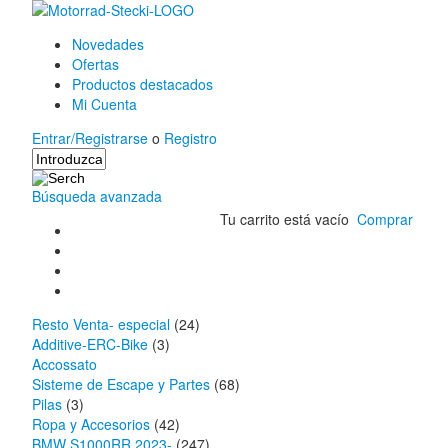
Novedades
Ofertas
Productos destacados
Mi Cuenta
Entrar/Registrarse
o
Registro
Búsqueda avanzada
Tu carrito está vacío
Comprar
Resto Venta- especial
(24)
Additive-ERC-Bike
(3)
Accossato
Sisteme de Escape y Partes
(68)
Pilas
(3)
Ropa y Accesorios
(42)
BMW S1000RR 2023-
(247)