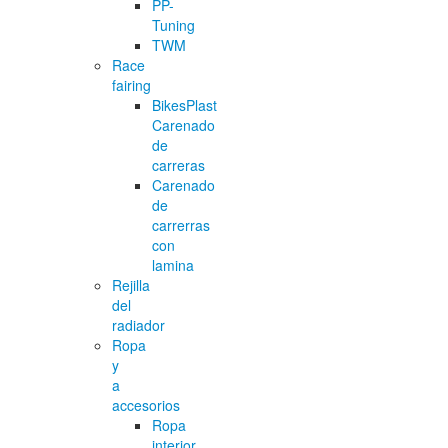
PP-
Tuning
TWM
Race
fairing
BikesPlast
Carenado
de
carreras
Carenado
de
carrerras
con
lamina
Rejilla
del
radiador
Ropa
y
a
accesorios
Ropa
interior,