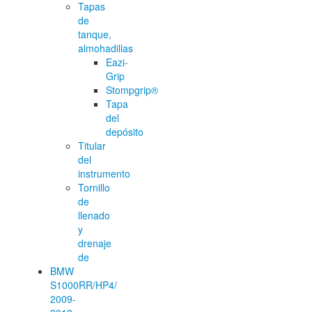
Tapas
de
tanque,
almohadillas
Eazi-
Grip
Stompgrip®
Tapa
del
depósito
Titular
del
instrumento
Tornillo
de
llenado
y
drenaje
de
BMW
S1000RR/HP4/
2009-