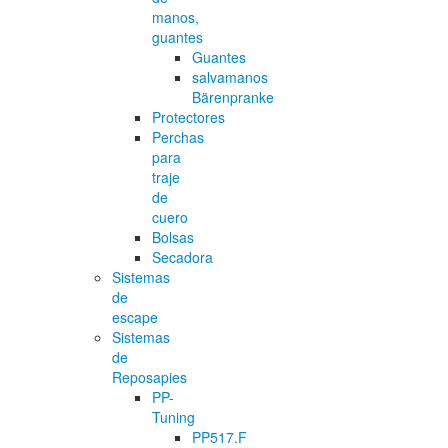
manos,
guantes
Guantes
salvamanos
Bärenpranke
Protectores
Perchas
para
traje
de
cuero
Bolsas
Secadora
Sistemas
de
escape
Sistemas
de
Reposapies
PP-
Tuning
PP517.F