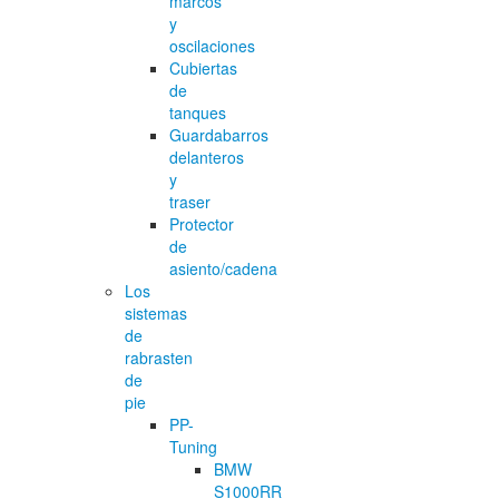
marcos
y
oscilaciones
Cubiertas
de
tanques
Guardabarros
delanteros
y
traser
Protector
de
asiento/cadena
Los
sistemas
de
rabrasten
de
pie
PP-
Tuning
BMW
S1000RR