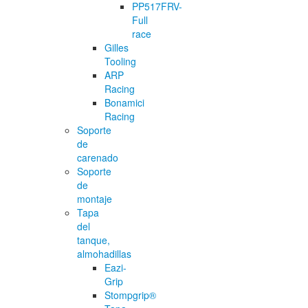
PP517FRV-
Full
race
Gilles
Tooling
ARP
Racing
Bonamici
Racing
Soporte
de
carenado
Soporte
de
montaje
Tapa
del
tanque,
almohadillas
Eazi-
Grip
Stompgrip®