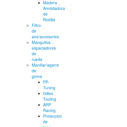
Madera
Amoldadora
de
Rodilla
Filtro
de
aire/accesorios
Manguitos
espaciadores
de
rueda
Manillar/agarre
de
goma
PP-
Tuning
Gilles
Tooling
ARP
Racing
Proteccion
de