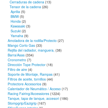
Cerraduras de cadena
(13)
Tensor de la cadena
(26)
Aprilia
(5)
BMW
(5)
Honda
(2)
Kawasaki
(3)
Suzuki
(2)
Yamaha
(9)
Amoladora de la rodilla/Protecto
(27)
Mango Corto Gas
(33)
Rejilla del radiador, manguera,
(38)
Barra/Asas
(334)
Cronometro
(7)
Dirección Tope Protector
(18)
Filtro de aire
(4)
Soporte de Montaje, Rampas
(41)
Filtros de aceite, tornillos
(44)
Protectore Accesorios
(9)
Calentador de Neumático / Acceso
(17)
Racing Fairing/Accessiores
(1224)
Tanque, tapa de tanque, accesori
(186)
Stompgrip/Eazigrip
(167)