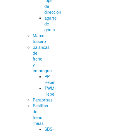
tope
de
direccion
agarre
de
goma
Marco
trasero
palancas
de
freno
y
embrague
PP-
Hebel
TWM-
Hebel
Parabrisas
Pastillas
de
freno
lineas
SBS-