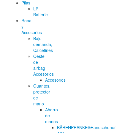
Pilas
LP
Batterie
Ropa
y
Accesorios
Bajo
demanda,
Calcetines
Oeste
de
airbag
Accesorios
Accesorios
Guantes,
protector
de
mano
Ahorro
de
manos
BÄRENPRANKE®Handschoner