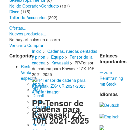
SKeeD ropa interior
(6)
Nel de Operador/Conducto
(187)
Disco
(115)
Taller de Accesorios
(202)
Ofertas...
Nuevos productos...
No hay artículos en el carro
Ver carro
Comprar
Inicio
>
Cadenas, ruedas dentadas
Categorías
Enlaces
y piñon
>
Equipo
>
Tensor de la
Importantes
cadena
>
Kawasaki
> PP-Tensor
Resto
de cadena para Kawasaki ZX-10R
Venta-
⇒ zum
2021-2025
especial
Renntraining
Aprilia
mit Stecki
BMW
Ampliar imagen
Idiomas
Ducati
PP-Tensor de
Honda
cadena para
Kawasaki
Kawasaki ZX-
MV
10R 2021-2025
Agusta
Suzuki