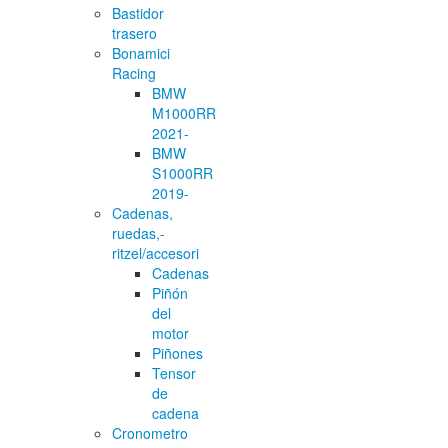
Bastidor
trasero
Bonamici
Racing
BMW
M1000RR
2021-
BMW
S1000RR
2019-
Cadenas,
ruedas,-
ritzel/accesori
Cadenas
Piñón
del
motor
Piñones
Tensor
de
cadena
Cronometro