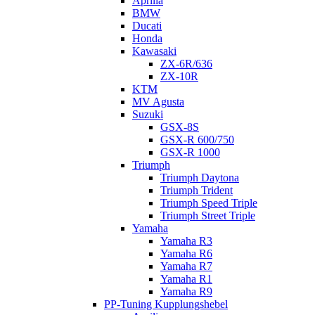
Aprilia
BMW
Ducati
Honda
Kawasaki
ZX-6R/636
ZX-10R
KTM
MV Agusta
Suzuki
GSX-8S
GSX-R 600/750
GSX-R 1000
Triumph
Triumph Daytona
Triumph Trident
Triumph Speed Triple
Triumph Street Triple
Yamaha
Yamaha R3
Yamaha R6
Yamaha R7
Yamaha R1
Yamaha R9
PP-Tuning Kupplungshebel