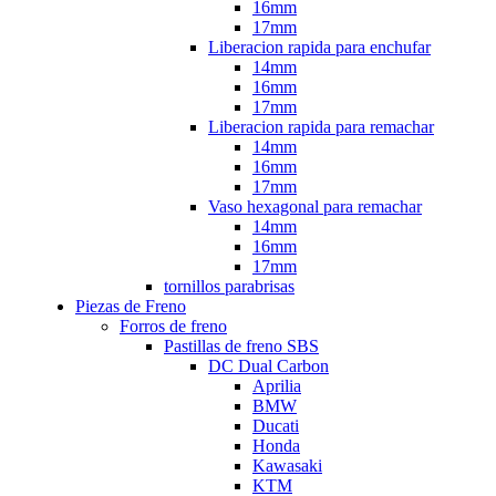
16mm
17mm
Liberacion rapida para enchufar
14mm
16mm
17mm
Liberacion rapida para remachar
14mm
16mm
17mm
Vaso hexagonal para remachar
14mm
16mm
17mm
tornillos parabrisas
Piezas de Freno
Forros de freno
Pastillas de freno SBS
DC Dual Carbon
Aprilia
BMW
Ducati
Honda
Kawasaki
KTM