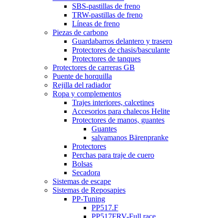
SBS-pastillas de freno
TRW-pastillas de freno
Líneas de freno
Piezas de carbono
Guardabarros delantero y trasero
Protectores de chasis/basculante
Protectores de tanques
Protectores de carreras GB
Puente de horquilla
Rejilla del radiador
Ropa y complementos
Trajes interiores, calcetines
Accesorios para chalecos Helite
Protectores de manos, guantes
Guantes
salvamanos Bärenpranke
Protectores
Perchas para traje de cuero
Bolsas
Secadora
Sistemas de escape
Sistemas de Reposapies
PP-Tuning
PP517.F
PP517FRV-Full race