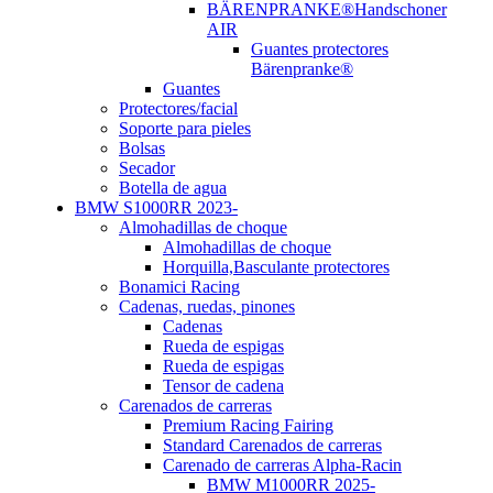
BÄRENPRANKE®Handschoner
AIR
Guantes protectores
Bärenpranke®
Guantes
Protectores/facial
Soporte para pieles
Bolsas
Secador
Botella de agua
BMW S1000RR 2023-
Almohadillas de choque
Almohadillas de choque
Horquilla,Basculante protectores
Bonamici Racing
Cadenas, ruedas, pinones
Cadenas
Rueda de espigas
Rueda de espigas
Tensor de cadena
Carenados de carreras
Premium Racing Fairing
Standard Carenados de carreras
Carenado de carreras Alpha-Racin
BMW M1000RR 2025-