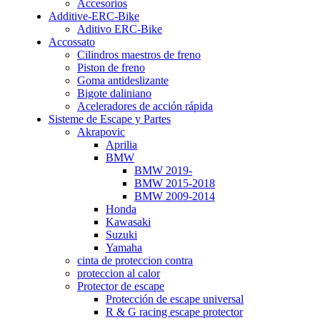
Accesorios
Additive-ERC-Bike
Aditivo ERC-Bike
Accossato
Cilindros maestros de freno
Piston de freno
Goma antideslizante
Bigote daliniano
Aceleradores de acción rápida
Sisteme de Escape y Partes
Akrapovic
Aprilia
BMW
BMW 2019-
BMW 2015-2018
BMW 2009-2014
Honda
Kawasaki
Suzuki
Yamaha
cinta de proteccion contra
proteccion al calor
Protector de escape
Protección de escape universal
R & G racing escape protector