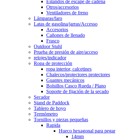
Estandos de escape de cadena
Otros/accesorios
Ventiladores de freno
Lámparas/faro
Latas de gasolina/jarras/Accesso
Accesorios
Cañones de llenado
Frasco
Outdoor Stuhl
Prueba de presión de aire/acceso
relojes/indicador
Ropa de protección
ropa interior, calcetines
Chalecos/protectores protectores
Guantes mecánicos
Bolsillos Casco Rueda / Plano
Soporte de fijación de la secado
Secador
Stand de Paddock
Tablero de hoyo
Termómetro
Tornillos y piezas pequeñas
Rapida
Hueco hexagonal para pegar
14mm