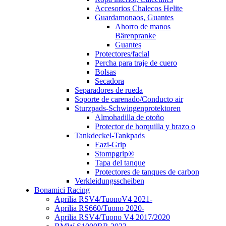
Accesorios Chalecos Helite
Guardamonaos, Guantes
Ahorro de manos
Bärenpranke
Guantes
Protectores/facial
Percha para traje de cuero
Bolsas
Secadora
Separadores de rueda
Soporte de carenado/Conducto air
Sturzpads-Schwingenprotektoren
Almohadilla de otoño
Protector de horquilla y brazo o
Tankdeckel-Tankpads
Eazi-Grip
Stompgrip®
Tapa del tanque
Protectores de tanques de carbon
Verkleidungsscheiben
Bonamici Racing
Aprilia RSV4/TuonoV4 2021-
Aprilia RS660/Tuono 2020-
Aprilia RSV4/Tuono V4 2017/2020