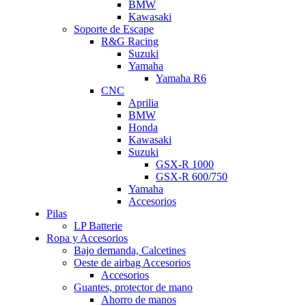
BMW
Kawasaki
Soporte de Escape
R&G Racing
Suzuki
Yamaha
Yamaha R6
CNC
Aprilia
BMW
Honda
Kawasaki
Suzuki
GSX-R 1000
GSX-R 600/750
Yamaha
Accesorios
Pilas
LP Batterie
Ropa y Accesorios
Bajo demanda, Calcetines
Oeste de airbag Accesorios
Accesorios
Guantes, protector de mano
Ahorro de manos