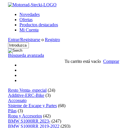
Novedades
Ofertas
Productos destacados
Mi Cuenta
Entrar/Registrarse
o
Registro
Búsqueda avanzada
Tu carrito está vacío
Comprar
Resto Venta- especial
(24)
Additive-ERC-Bike
(3)
Accossato
Sisteme de Escape y Partes
(68)
Pilas
(3)
Ropa y Accesorios
(42)
BMW S1000RR 2023-
(247)
BMW S1000RR 2019-2022
(293)