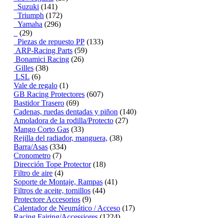
Suzuki
(141)
Triumph
(172)
Yamaha
(296)
(29)
Piezas de repuesto PP
(133)
ARP-Racing Parts
(59)
Bonamici Racing
(26)
Gilles
(38)
LSL
(6)
Vale de regalo
(1)
GB Racing Protectores
(607)
Bastidor Trasero
(69)
Cadenas, ruedas dentadas y piñon
(140)
Amoladora de la rodilla/Protecto
(27)
Mango Corto Gas
(33)
Rejilla del radiador, manguera,
(38)
Barra/Asas
(334)
Cronometro
(7)
Dirección Tope Protector
(18)
Filtro de aire
(4)
Soporte de Montaje, Rampas
(41)
Filtros de aceite, tornillos
(44)
Protectore Accesorios
(9)
Calentador de Neumático / Acceso
(17)
Racing Fairing/Accessiores
(1224)