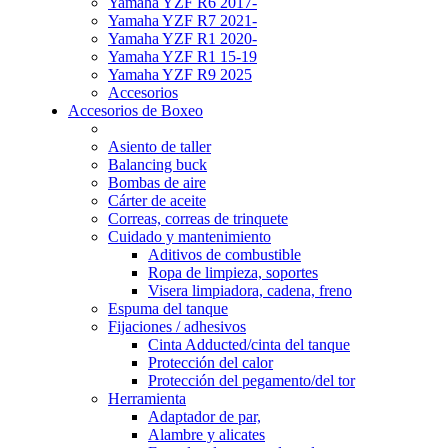
Yamaha YZF R6 2017-
Yamaha YZF R7 2021-
Yamaha YZF R1 2020-
Yamaha YZF R1 15-19
Yamaha YZF R9 2025
Accesorios
Accesorios de Boxeo
Asiento de taller
Balancing buck
Bombas de aire
Cárter de aceite
Correas, correas de trinquete
Cuidado y mantenimiento
Aditivos de combustible
Ropa de limpieza, soportes
Visera limpiadora, cadena, freno
Espuma del tanque
Fijaciones / adhesivos
Cinta Adducted/cinta del tanque
Protección del calor
Protección del pegamento/del tor
Herramienta
Adaptador de par,
Alambre y alicates