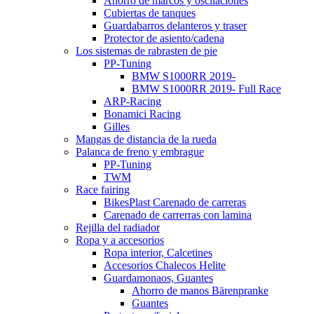
Ahorro de marcos y oscilaciones
Cubiertas de tanques
Guardabarros delanteros y traser
Protector de asiento/cadena
Los sistemas de rabrasten de pie
PP-Tuning
BMW S1000RR 2019-
BMW S1000RR 2019- Full Race
ARP-Racing
Bonamici Racing
Gilles
Mangas de distancia de la rueda
Palanca de freno y embrague
PP-Tuning
TWM
Race fairing
BikesPlast Carenado de carreras
Carenado de carrerras con lamina
Rejilla del radiador
Ropa y a accesorios
Ropa interior, Calcetines
Accesorios Chalecos Helite
Guardamonaos, Guantes
Ahorro de manos Bärenpranke
Guantes