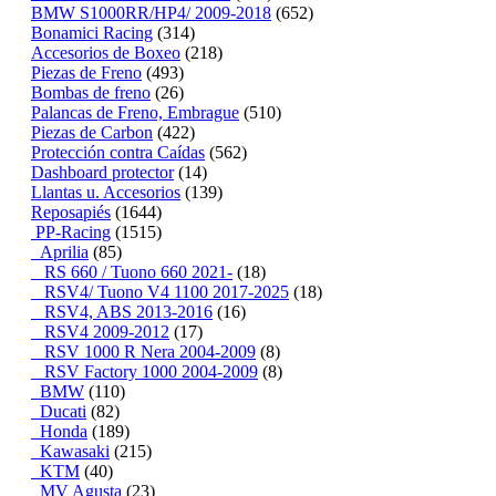
BMW S1000RR/HP4/ 2009-2018
(652)
Bonamici Racing
(314)
Accesorios de Boxeo
(218)
Piezas de Freno
(493)
Bombas de freno
(26)
Palancas de Freno, Embrague
(510)
Piezas de Carbon
(422)
Protección contra Caídas
(562)
Dashboard protector
(14)
Llantas u. Accesorios
(139)
Reposapiés
(1644)
PP-Racing
(1515)
Aprilia
(85)
RS 660 / Tuono 660 2021-
(18)
RSV4/ Tuono V4 1100 2017-2025
(18)
RSV4, ABS 2013-2016
(16)
RSV4 2009-2012
(17)
RSV 1000 R Nera 2004-2009
(8)
RSV Factory 1000 2004-2009
(8)
BMW
(110)
Ducati
(82)
Honda
(189)
Kawasaki
(215)
KTM
(40)
MV Agusta
(23)