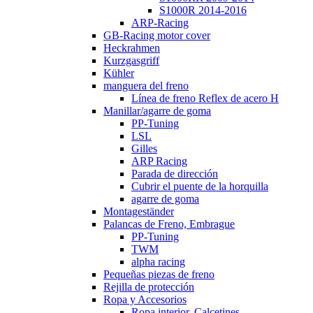
S1000R 2014-2016
ARP-Racing
GB-Racing motor cover
Heckrahmen
Kurzgasgriff
Kühler
manguera del freno
Línea de freno Reflex de acero H
Manillar/agarre de goma
PP-Tuning
LSL
Gilles
ARP Racing
Parada de dirección
Cubrir el puente de la horquilla
agarre de goma
Montageständer
Palancas de Freno, Embrague
PP-Tuning
TWM
alpha racing
Pequeñas piezas de freno
Rejilla de protección
Ropa y Accesorios
Ropa interior, Calcetines