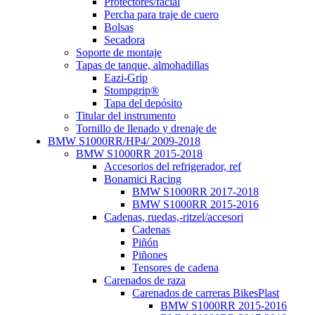
Protectores/facial
Percha para traje de cuero
Bolsas
Secadora
Soporte de montaje
Tapas de tanque, almohadillas
Eazi-Grip
Stompgrip®
Tapa del depósito
Titular del instrumento
Tornillo de llenado y drenaje de
BMW S1000RR/HP4/ 2009-2018
BMW S1000RR 2015-2018
Accesorios del refrigerador, ref
Bonamici Racing
BMW S1000RR 2017-2018
BMW S1000RR 2015-2016
Cadenas, ruedas,-ritzel/accesori
Cadenas
Piñón
Piñones
Tensores de cadena
Carenados de raza
Carenados de carreras BikesPlast
BMW S1000RR 2015-2016