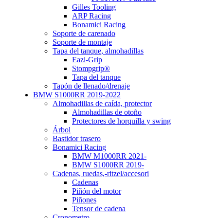
Gilles Tooling
ARP Racing
Bonamici Racing
Soporte de carenado
Soporte de montaje
Tapa del tanque, almohadillas
Eazi-Grip
Stompgrip®
Tapa del tanque
Tapón de llenado/drenaje
BMW S1000RR 2019-2022
Almohadillas de caída, protector
Almohadillas de otoño
Protectores de horquilla y swing
Árbol
Bastidor trasero
Bonamici Racing
BMW M1000RR 2021-
BMW S1000RR 2019-
Cadenas, ruedas,-ritzel/accesori
Cadenas
Piñón del motor
Piñones
Tensor de cadena
Cronometro