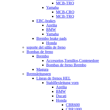
MCB-TRQ
Yamaha
MCB-CRQ
MCB-TRQ
EBC-brakes
Aprilia
BMW
Yamaha
Brembo brake pads
Honda
soporte del sillín de freno
Bombas de freno
Brembo
Accesorios,Tornillos,Contenedore
Bombas de freno Brembo
Magura
Bremsleitungen
Líneas de frenos HEL
Stahlflexleitung vorn
Aprilia
BMW
Ducati
Honda
CBR600
CBR1000