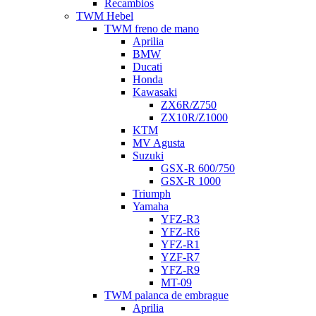
Recambios
TWM Hebel
TWM freno de mano
Aprilia
BMW
Ducati
Honda
Kawasaki
ZX6R/Z750
ZX10R/Z1000
KTM
MV Agusta
Suzuki
GSX-R 600/750
GSX-R 1000
Triumph
Yamaha
YFZ-R3
YFZ-R6
YFZ-R1
YZF-R7
YFZ-R9
MT-09
TWM palanca de embrague
Aprilia