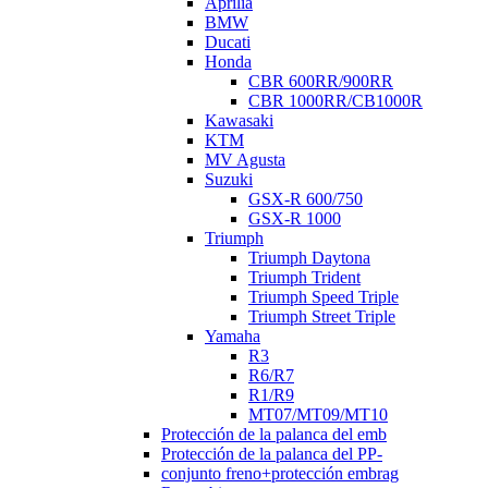
Aprilia
BMW
Ducati
Honda
CBR 600RR/900RR
CBR 1000RR/CB1000R
Kawasaki
KTM
MV Agusta
Suzuki
GSX-R 600/750
GSX-R 1000
Triumph
Triumph Daytona
Triumph Trident
Triumph Speed Triple
Triumph Street Triple
Yamaha
R3
R6/R7
R1/R9
MT07/MT09/MT10
Protección de la palanca del emb
Protección de la palanca del PP-
conjunto freno+protección embrag