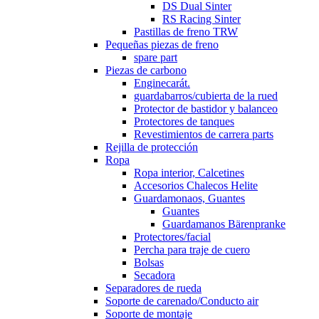
DS Dual Sinter
RS Racing Sinter
Pastillas de freno TRW
Pequeñas piezas de freno
spare part
Piezas de carbono
Enginecarát.
guardabarros/cubierta de la rued
Protector de bastidor y balanceo
Protectores de tanques
Revestimientos de carrera parts
Rejilla de protección
Ropa
Ropa interior, Calcetines
Accesorios Chalecos Helite
Guardamonaos, Guantes
Guantes
Guardamanos Bärenpranke
Protectores/facial
Percha para traje de cuero
Bolsas
Secadora
Separadores de rueda
Soporte de carenado/Conducto air
Soporte de montaje