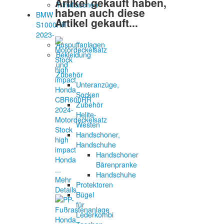
Artikel gekauft haben,
Trinkflaschen
haben auch diese
BMW
Artikel gekauft...
S1000RR
2023-
Auspuffanlagen
Bekleidung
und
Zubehör
Unteranzüge,
Socken
Zubehör
Helite-
Motordeckelsatz
Westen
Stock
Handschoner,
high
Handschuhe
impact
Handschoner
Honda
Bärenpranke
...
Handschuhe
Mehr
Protektoren
Details
Bügel
für
Lederkombi