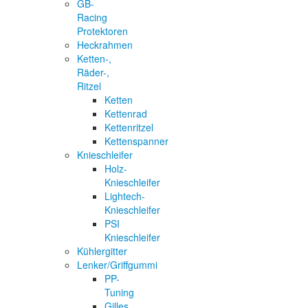
GB-
Racing
Protektoren
Heckrahmen
Ketten-,
Räder-,
Ritzel
Ketten
Kettenrad
Kettenritzel
Kettenspanner
Knieschleifer
Holz-
Knieschleifer
Lightech-
Knieschleifer
PSI
Knieschleifer
Kühlergitter
Lenker/Griffgummi
PP-
Tuning
Gilles