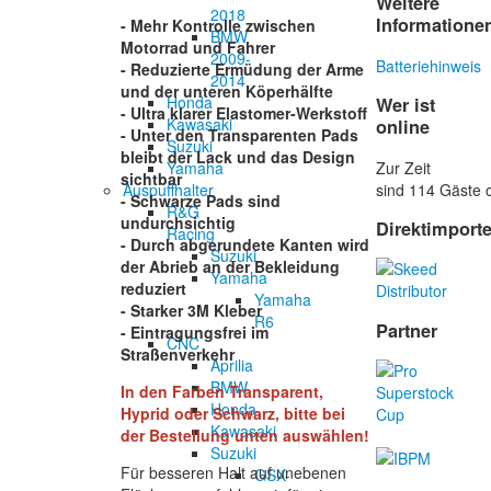
Weitere
2018
Informatione
- Mehr Kontrolle zwischen
BMW
Motorrad und Fahrer
2009-
Batteriehinweis
- Reduzierte Ermüdung der Arme
2014
und der unteren Köperhälfte
Honda
Wer ist
- Ultra klarer Elastomer-Werkstoff
Kawasaki
online
- Unter den Transparenten Pads
Suzuki
bleibt der Lack und das Design
Zur Zeit
Yamaha
sichtbar
sind 114 Gäste o
Auspuffhalter
- Schwarze Pads sind
R&G
undurchsichtig
Direktimport
Racing
- Durch abgerundete Kanten wird
Suzuki
der Abrieb an der Bekleidung
Yamaha
reduziert
Yamaha
- Starker 3M Kleber
R6
Partner
- Eintragungsfrei im
CNC
Straßenverkehr
Aprilia
BMW
In den Farben
Transparent,
Honda
Hyprid oder Schwarz, bitte bei
Kawasaki
der Bestellung unten auswählen!
Suzuki
Für besseren Halt auf unebenen
GSX-