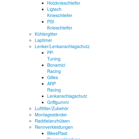
Holzknieschleifer
Ligtech
Knieschliefer
PSI
Knieschleifer
Kühlergitter
Laptimer
Lenker/Lenkanschlagschutz
PP-
Tuning
Bonamici
Racing
Gilles
ARP
Racing
Lenkanschlagschutz
Griffgummi
Luftfilter/Zubehör
Montageständer
Raddistanzhülsen
Rennverkleidungen
BikesPlast