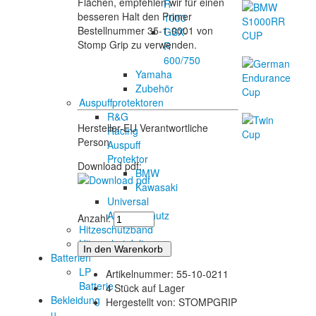
Flächen, empfehlen wir für einen
R
besseren Halt den Primer
1000
Bestellnummer 35-1-0001 von
GSX-
Stomp Grip zu verwenden.
R
600/750
Yamaha
Zubehör
Auspuffprotektoren
R&G
Hersteller-EU Verantwortliche
Racing
Person
Auspuff
Protektor
Download pdf:
BMW
Kawasaki
Universal
Auspuffschutz
Anzahl:
Hitzeschutzband
Hitzeschutzfolie
Batterien
LP
Artikelnummer: 55-10-0211
Batterie
4 Stück auf Lager
Bekleidung
Hergestellt von: STOMPGRIP
u.