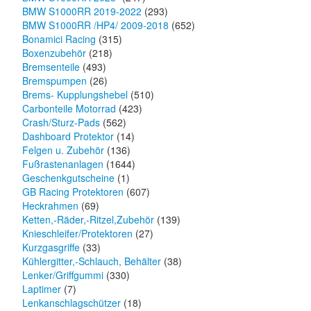
BMW S1000RR 2019-2022
(293)
BMW S1000RR /HP4/ 2009-2018
(652)
Bonamici Racing
(315)
Boxenzubehör
(218)
Bremsenteile
(493)
Bremspumpen
(26)
Brems- Kupplungshebel
(510)
Carbonteile Motorrad
(423)
Crash/Sturz-Pads
(562)
Dashboard Protektor
(14)
Felgen u. Zubehör
(136)
Fußrastenanlagen
(1644)
Geschenkgutscheine
(1)
GB Racing Protektoren
(607)
Heckrahmen
(69)
Ketten,-Räder,-Ritzel,Zubehör
(139)
Knieschleifer/Protektoren
(27)
Kurzgasgriffe
(33)
Kühlergitter,-Schlauch, Behälter
(38)
Lenker/Griffgummi
(330)
Laptimer
(7)
Lenkanschlagschützer
(18)