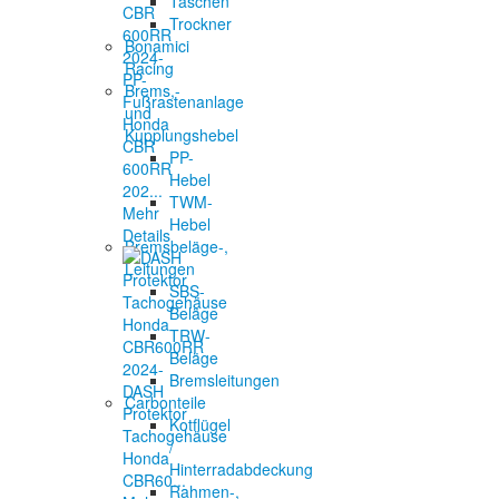
Taschen
Trockner
Bonamici
Racing
PP-
Brems,-
Fußrastenanlage
und
Honda
Kupplungshebel
CBR
PP-
600RR
Hebel
202...
TWM-
Mehr
Hebel
Details
Bremsbeläge-,
Leitungen
SBS-
Beläge
TRW-
Beläge
Bremsleitungen
DASH
Carbonteile
Protektor
Kotflügel
Tachogehäuse
/
Honda
Hinterradabdeckung
CBR60...
Rahmen-,