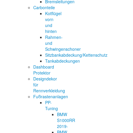
Bremsleitungen
Carbonteile
Kotflügel
vorn
und
hinten
Rahmen-
und
Schwingenschoner
Sitzbankabdeckung/Kettenschutz
Tankabdeckungen
Dashboard
Protektor
Designdekor
für
Rennverkleidung
Fußrastenanlagen
PP-
Tuning
BMW
S1000RR
2019-
BMW