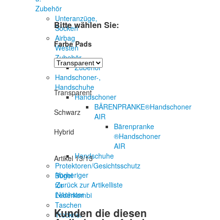
Zubehör
Unteranzüge,
Bitte wählen Sie:
Socken
Airbag
Farbe Pads
Westen
Zubehör
Zubehör
Handschoner-,
Handschuhe
Transparent
Handschoner
BÄRENPRANKE®Handschoner
Schwarz
AIR
Bärenpranke
Hybrid
®Handschoner
AIR
Handschuhe
Artikel 13/13
Protektoren/Gesichtsschutz
Vorheriger
Bügel
Zurück zur Artikelliste
für
Nächster
Lederkombi
Taschen
Kunden die diesen
Trockner