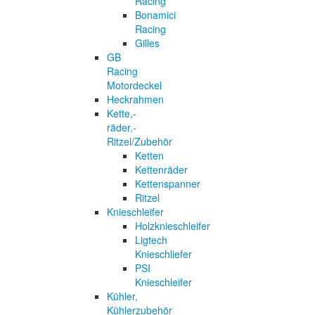
Racing
Bonamici
Racing
Gilles
GB
Racing
Motordeckel
Heckrahmen
Kette,-
räder,-
Ritzel/Zubehör
Ketten
Kettenräder
Kettenspanner
Ritzel
Knieschleifer
Holzknieschleifer
Ligtech
Knieschliefer
PSI
Knieschleifer
Kühler,
Kühlerzubehör