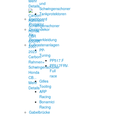
Mehr
und
Details
Schwingenschoner
Tankprotektoren
Dashboard
Protektor
Designdekor
für
Rennverkleidung
Fußrastenanlagen
PP-
Tuning
Carbon-
PP517.F
Rahmen+
PP517FRV-
Schwingenschoner
Full
Honda
race
CB...
Gilles
Mehr
Tooling
Details
ARP
Racing
Bonamici
Racing
Gabelbrücke