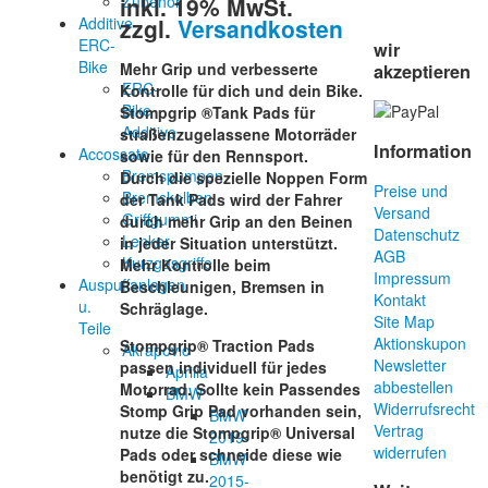
inkl. 19% MwSt.
Zubehör
zzgl.
Versandkosten
Additive-
ERC-
wir
Bike
Mehr Grip und verbesserte
akzeptieren
ERC-
Kontrolle für dich und dein Bike.
Bike
Stompgrip ®Tank Pads für
Additive
straßenzugelassene Motorräder
Information
Accossato
sowie für den Rennsport.
Bremspumpen
Durch die spezielle Noppen Form
Preise und
Bremskolben
der Tank Pads wird der Fahrer
Versand
Griffgummi
durch mehr Grip an den Beinen
Datenschutz
Lenker
in jeder Situation unterstützt.
AGB
Kurzgasgriffe
Mehr Kontrolle beim
Impressum
Auspuffanlagen
Beschleunigen, Bremsen in
Kontakt
u.
Schräglage.
Site Map
Teile
Aktionskupon
Stompgrip® Traction Pads
Akrapovic
Newsletter
passen individuell für jedes
Aprilia
abbestellen
Motorrad. Sollte kein Passendes
BMW
Widerrufsrecht
Stomp Grip Pad vorhanden sein,
BMW
Vertrag
nutze die Stompgrip® Universal
2019-
widerrufen
Pads oder schneide diese wie
BMW
benötigt zu.
2015-