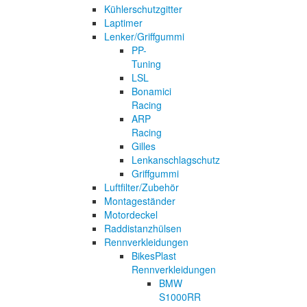
Kühlerschutzgitter
Laptimer
Lenker/Griffgummi
PP-
Tuning
LSL
Bonamici
Racing
ARP
Racing
Gilles
Lenkanschlagschutz
Griffgummi
Luftfilter/Zubehör
Montageständer
Motordeckel
Raddistanzhülsen
Rennverkleidungen
BikesPlast
Rennverkleidungen
BMW
S1000RR