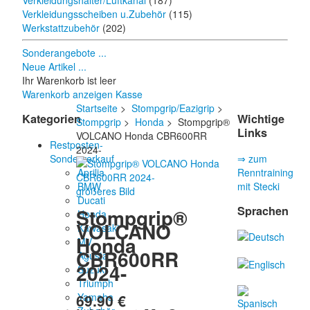
Verkleidungshalter/Luftkanal
(187)
Verkleidungsscheiben u.Zubehör
(115)
Werkstattzubehör
(202)
Sonderangebote ...
Neue Artikel ...
Ihr Warenkorb ist leer
Warenkorb anzeigen
Kasse
Startseite
>
Stompgrip/Eazigrip
>
Kategorien
Wichtige
Stompgrip
>
Honda
> Stompgrip®
Links
VOLCANO Honda CBR600RR
Restposten-
2024-
Sonderverkauf
⇒ zum
Aprilia
Renntraining
BMW
mit Stecki
größeres Bild
Ducati
Sprachen
Stompgrip®
Honda
VOLCANO
Kawasaki
Honda
MV
CBR600RR
Agusta
2024-
Suzuki
Triumph
69.90 €
Yamaha