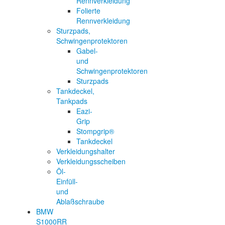
Rennverkleidung
Folierte
Rennverkleidung
Sturzpads,
Schwingenprotektoren
Gabel-
und
Schwingenprotektoren
Sturzpads
Tankdeckel,
Tankpads
Eazi-
Grip
Stompgrip®
Tankdeckel
Verkleidungshalter
Verkleidungsscheiben
Öl-
Einfüll-
und
Ablaßschraube
BMW
S1000RR