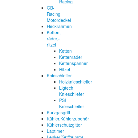
Racing
GB-
Racing
Motordeckel
Heckrahmen
Ketten,-
räder,-
ritzel
Ketten
Kettenräder
Kettenspanner
Ritzel
Knieschleifer
Holzknieschleifer
Ligtech
Knieschliefer
PSI
Knieschleifer
Kurzgasgriff
Kühler,Kühlerzubehör
Kühlerschutzgitter
Laptimer
Lenker/Griffgummi