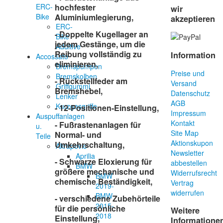
ERC-
hochfester
wir
Bike
Aluminiumlegierung,
akzeptieren
ERC-
- Doppelte Kugellager an
Bike
jedem Gestänge, um die
Additive
Reibung vollständig zu
Information
Accossato
eliminieren,
Bremspumpen
Preise und
Bremskolben
- Rückstellfeder am
Versand
Griffgummi
Bremshebel,
Datenschutz
Lenker
AGB
Kurzgasgriffe
- 12-Positionen-Einstellung,
Impressum
Auspuffanlagen
Kontakt
- Fußrastenanlagen für
u.
Site Map
Normal- und
Teile
Aktionskupon
Umkehrschaltung,
Akrapovic
Newsletter
Aprilia
- Schwarze Eloxierung für
abbestellen
BMW
größere mechanische und
Widerrufsrecht
BMW
chemische Beständigkeit,
Vertrag
2019-
widerrufen
BMW
- verschiedene Zubehörteile
2015-
für die persönliche
Weitere
2018
Einstellung,
Informatione