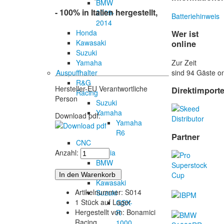
BMW
- 100% in Italien hergestellt,
2009-
Batteriehinweis
2014
Honda
Wer ist
Kawasaki
online
Suzuki
Zur Zeit
Yamaha
sind 94 Gäste on
Auspuffhalter
R&G
Hersteller-EU Verantwortliche
Direktimport
Racing
Person
Suzuki
Yamaha
Download pdf:
Yamaha
R6
Partner
CNC
Aprilia
Anzahl:
BMW
Honda
Kawasaki
Artikelnummer: S014
Suzuki
1 Stück auf Lager
GSX-
Hergestellt von: Bonamici
R
Racing
1000