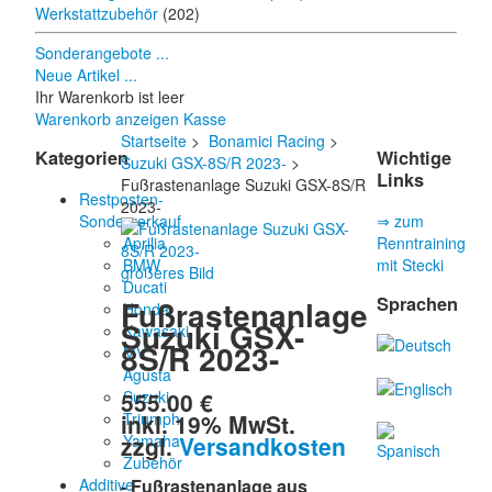
Werkstattzubehör
(202)
Sonderangebote ...
Neue Artikel ...
Ihr Warenkorb ist leer
Warenkorb anzeigen
Kasse
Startseite
>
Bonamici Racing
>
Kategorien
Wichtige
Suzuki GSX-8S/R 2023-
>
Links
Fußrastenanlage Suzuki GSX-8S/R
Restposten-
2023-
Sonderverkauf
⇒ zum
Aprilia
Renntraining
BMW
mit Stecki
größeres Bild
Ducati
Sprachen
Fußrastenanlage
Honda
Suzuki GSX-
Kawasaki
8S/R 2023-
MV
Agusta
555.00 €
Suzuki
inkl. 19% MwSt.
Triumph
zzgl.
Versandkosten
Yamaha
Zubehör
Additive-
- Fußrastenanlage aus