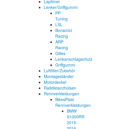
Laptimer
Lenker/Griffgummi
PP-
Tuning
LSL
Bonamici
Racing
ARP
Racing
Gilles
Lenkanschlagschutz
Griffgummi
Luftfilter/Zubehör
Montageständer
Motordeckel
Raddistanzhülsen
Rennverkleidungen
BikesPlast
Rennverkleidungen
BMW
S1000RR
2015-
2016