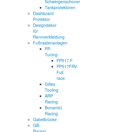
Schwingenschoner
Tankprotektoren
Dashboard
Protektor
Designdekor
für
Rennverkleidung
Fußrastenanlagen
PP-
Tuning
PP517.F
PP517FRV-
Full
race
Gilles
Tooling
ARP
Racing
Bonamici
Racing
Gabelbrücke
GB-
Racing