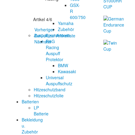
GSX-
R
600/750
Artikel 4/6
Yamaha
Zubehör
Vorheriger
Auspuffprotektoren
Zurück zur Artikelliste
R&G
Nächster
Racing
Auspuff
Protektor
BMW
Kawasaki
Universal
Auspuffschutz
Hitzeschutzband
Hitzeschutzfolie
Batterien
LP
Batterie
Bekleidung
u.
Zubehör