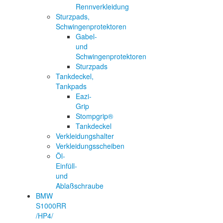
Rennverkleidung
Sturzpads,
Schwingenprotektoren
Gabel-
und
Schwingenprotektoren
Sturzpads
Tankdeckel,
Tankpads
Eazi-
Grip
Stompgrip®
Tankdeckel
Verkleidungshalter
Verkleidungsscheiben
Öl-
Einfüll-
und
Ablaßschraube
BMW
S1000RR
/HP4/