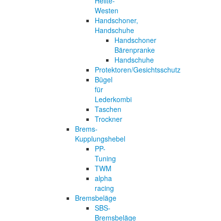
Helite-
Westen
Handschoner,
Handschuhe
Handschoner
Bärenpranke
Handschuhe
Protektoren/Gesichtsschutz
Bügel
für
Lederkombi
Taschen
Trockner
Brems-
Kupplungshebel
PP-
Tuning
TWM
alpha
racing
Bremsbeläge
SBS-
Bremsbeläge