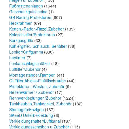
Felgen u. Zubehör
(136)
Fußrastenanlagen
(1644)
Geschenkgutscheine
(1)
GB Racing Protektoren
(607)
Heckrahmen
(69)
Ketten,-Räder,-Ritzel,Zubehör
(139)
Knieschleifer/Protektoren
(27)
Kurzgasgriffe
(33)
Kühlergitter,-Schlauch, Behälter
(38)
Lenker/Griffgummi
(330)
Laptimer
(7)
Lenkanschlagschützer
(18)
Luftfilter/Zubehör
(4)
Montageständer,Rampen
(41)
Öl,Filter,Ablass-Einfüllschraube
(44)
Protektoren, Westen, Zubehör
(9)
Reifenwärmer / Zubehör
(17)
Rennverkleidungen/Zubehör
(1224)
Tankhauben,Tankdeckel, Zubehör
(182)
Stompgrip/Eazigrip
(167)
SKeeD Unterbekleidung
(6)
Verkleidungshalter/Luftkanal
(187)
Verkleidungsscheiben u.Zubehör
(115)