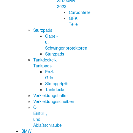
S1000RR
2023-
Carbonteile
GFK-
Teile
Sturzpads
Gabel-
u.
Schwingenprotektoren
Sturzpads
Tankdeckel-,
Tankpads
Eazi-
Grip
Stompgrip®
Tankdeckel
Verkleidungshalter
Verkleidungsscheiben
Öl-
Einfüll-,
und
Ablaßschraube
BMW