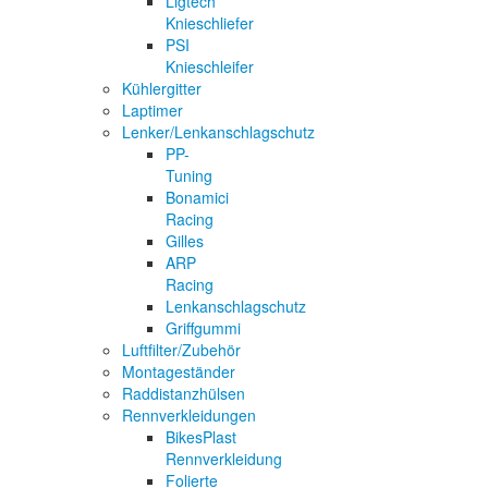
Ligtech
Knieschliefer
PSI
Knieschleifer
Kühlergitter
Laptimer
Lenker/Lenkanschlagschutz
PP-
Tuning
Bonamici
Racing
Gilles
ARP
Racing
Lenkanschlagschutz
Griffgummi
Luftfilter/Zubehör
Montageständer
Raddistanzhülsen
Rennverkleidungen
BikesPlast
Rennverkleidung
Folierte