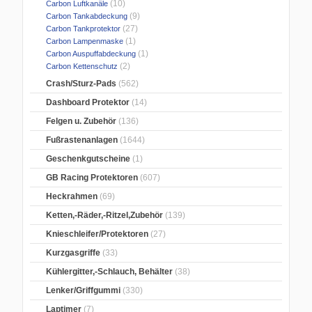
(10)
Carbon Luftkanäle
(9)
Carbon Tankabdeckung
(27)
Carbon Tankprotektor
(1)
Carbon Lampenmaske
(1)
Carbon Auspuffabdeckung
(2)
Carbon Kettenschutz
Crash/Sturz-Pads
(562)
Dashboard Protektor
(14)
Felgen u. Zubehör
(136)
Fußrastenanlagen
(1644)
Geschenkgutscheine
(1)
GB Racing Protektoren
(607)
Heckrahmen
(69)
Ketten,-Räder,-Ritzel,Zubehör
(139)
Knieschleifer/Protektoren
(27)
Kurzgasgriffe
(33)
Kühlergitter,-Schlauch, Behälter
(38)
Lenker/Griffgummi
(330)
Laptimer
(7)