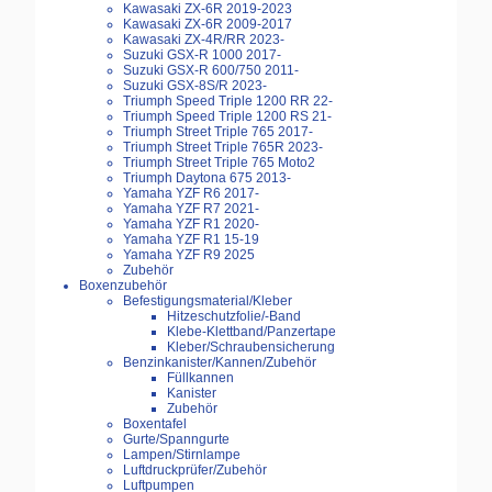
Kawasaki ZX-6R 2019-2023
Kawasaki ZX-6R 2009-2017
Kawasaki ZX-4R/RR 2023-
Suzuki GSX-R 1000 2017-
Suzuki GSX-R 600/750 2011-
Suzuki GSX-8S/R 2023-
Triumph Speed Triple 1200 RR 22-
Triumph Speed Triple 1200 RS 21-
Triumph Street Triple 765 2017-
Triumph Street Triple 765R 2023-
Triumph Street Triple 765 Moto2
Triumph Daytona 675 2013-
Yamaha YZF R6 2017-
Yamaha YZF R7 2021-
Yamaha YZF R1 2020-
Yamaha YZF R1 15-19
Yamaha YZF R9 2025
Zubehör
Boxenzubehör
Befestigungsmaterial/Kleber
Hitzeschutzfolie/-Band
Klebe-Klettband/Panzertape
Kleber/Schraubensicherung
Benzinkanister/Kannen/Zubehör
Füllkannen
Kanister
Zubehör
Boxentafel
Gurte/Spanngurte
Lampen/Stirnlampe
Luftdruckprüfer/Zubehör
Luftpumpen