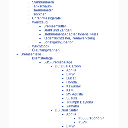
Startnummern
Tankschaum
Thermometer
Trockner
Uhren/Messgeräte
Werkzeug
Bremsentlüfter
Draht und Zangen
Drehmoment Adapter, Innens. Nuss
Kettenfluchttester,Trennwerkzeug
Sonstiges/Zubehör
Wuchtbock
Ölauffangwannen
Bremsenteile
Bremsbeläge
SBS-Bremsbeläge
DC Dual Carbon
Aprilia
BMW
Ducati
Honda
Kawasaki
KTM
MV Agusta
Suzuki
Triumph Daytona
Yamaha
DS Dual Sinter
Aprilia
RS660/Tuono V4
RSV4
BMW