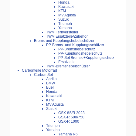
Honda
Kawasaki
KTM
MV Agusta
Suzuki
Triumph
Yamaha
TWM Fernversteller
TWM Ersatzteile/Zubehör
Brems-und Kupplungshebelschützer
PP-Brems- und Kupplungsschützer
PP-Bremshebelschutz
PP-Kupplungshebelschutz
PP-Set Bremse+Kupplungsschutz
Ersatzteile
TWM-Bremshebelschützer
Carbonteile Motorrad
Carbon Set
Aprilia
BMW
Buell
Honda
Kawasaki
KTM
MV Agusta
Suzuki
GSX-8S/R 2023-
GSX-R 600/750
GSX-R 1000
Triumph
Yamaha
Yamaha R6