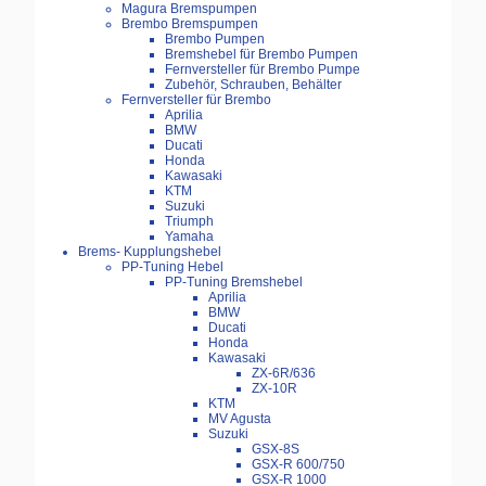
Magura Bremspumpen
Brembo Bremspumpen
Brembo Pumpen
Bremshebel für Brembo Pumpen
Fernversteller für Brembo Pumpe
Zubehör, Schrauben, Behälter
Fernversteller für Brembo
Aprilia
BMW
Ducati
Honda
Kawasaki
KTM
Suzuki
Triumph
Yamaha
Brems- Kupplungshebel
PP-Tuning Hebel
PP-Tuning Bremshebel
Aprilia
BMW
Ducati
Honda
Kawasaki
ZX-6R/636
ZX-10R
KTM
MV Agusta
Suzuki
GSX-8S
GSX-R 600/750
GSX-R 1000