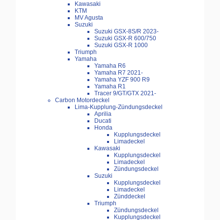
Kawasaki
KTM
MV Agusta
Suzuki
Suzuki GSX-8S/R 2023-
Suzuki GSX-R 600/750
Suzuki GSX-R 1000
Triumph
Yamaha
Yamaha R6
Yamaha R7 2021-
Yamaha YZF 900 R9
Yamaha R1
Tracer 9/GT/GTX 2021-
Carbon Motordeckel
Lima-Kupplung-Zündungsdeckel
Aprilia
Ducati
Honda
Kupplungsdeckel
Limadeckel
Kawasaki
Kupplungsdeckel
Limadeckel
Zündungsdeckel
Suzuki
Kupplungsdeckel
Limadeckel
Zünddeckel
Triumph
Zündungsdeckel
Kupplungsdeckel