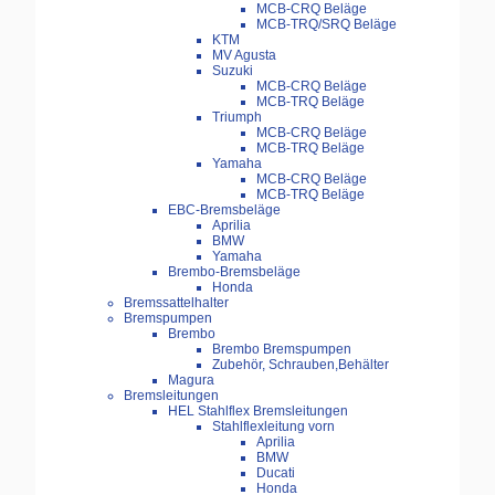
MCB-CRQ Beläge
MCB-TRQ/SRQ Beläge
KTM
MV Agusta
Suzuki
MCB-CRQ Beläge
MCB-TRQ Beläge
Triumph
MCB-CRQ Beläge
MCB-TRQ Beläge
Yamaha
MCB-CRQ Beläge
MCB-TRQ Beläge
EBC-Bremsbeläge
Aprilia
BMW
Yamaha
Brembo-Bremsbeläge
Honda
Bremssattelhalter
Bremspumpen
Brembo
Brembo Bremspumpen
Zubehör, Schrauben,Behälter
Magura
Bremsleitungen
HEL Stahlflex Bremsleitungen
Stahlflexleitung vorn
Aprilia
BMW
Ducati
Honda