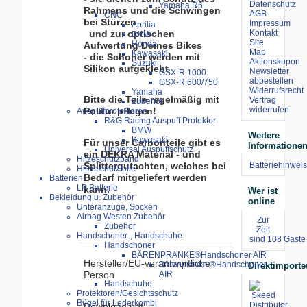
Datenschutz
Yamaha R6
Rahmens und die Schwingen
AGB
CNC
bei Stürzen
Impressum
Aprilia
und zur optischen
Kontakt
BMW
Site
Honda
Aufwertung Deines Bikes
Map
Kawasaki
- die Schoner werden mit
Aktionskupon
Suzuki
Silikon aufgeklebt
Newsletter
GSX-R 1000
abbestellen
GSX-R 600/750
Widerrufsrecht
Yamaha
Bitte die Teile regelmäßig mit
Vertrag
Zubehör
widerrufen
Politur pflegen!
Auspuffprotektoren
R&G Racing Auspuff Protektor
BMW
Weitere
Kawasaki
Für unser Carbonteile gibt es
Informatione
Universal Auspuffschutz
ein DEKRA Material - und
Hitzeschutzband
Batteriehinweis
Splittergutachten, welches bei
Hitzeschutzfolie
Bedarf mitgeliefert werden
Batterien
LP Batterie
kann.
Wer ist
Bekleidung u. Zubehör
online
Unteranzüge, Socken
Airbag Westen Zubehör
Zur
Zubehör
Zeit
Handschoner-, Handschuhe
sind 108 Gäste 
Handschoner
BÄRENPRANKE®Handschoner AIR
Hersteller/EU-verantwortliche
Bärenpranke ®Handschoner
Direktimporte
AIR
Person
Handschuhe
Protektoren/Gesichtsschutz
Bügel für Lederkombi
Download pdf: