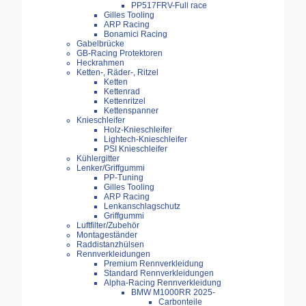
PP517FRV-Full race
Gilles Tooling
ARP Racing
Bonamici Racing
Gabelbrücke
GB-Racing Protektoren
Heckrahmen
Ketten-, Räder-, Ritzel
Ketten
Kettenrad
Kettenritzel
Kettenspanner
Knieschleifer
Holz-Knieschleifer
Lightech-Knieschleifer
PSI Knieschleifer
Kühlergitter
Lenker/Griffgummi
PP-Tuning
Gilles Tooling
ARP Racing
Lenkanschlagschutz
Griffgummi
Luftfilter/Zubehör
Montageständer
Raddistanzhülsen
Rennverkleidungen
Premium Rennverkleidung
Standard Rennverkleidungen
Alpha-Racing Rennverkleidung
BMW M1000RR 2025-
Carbonteile