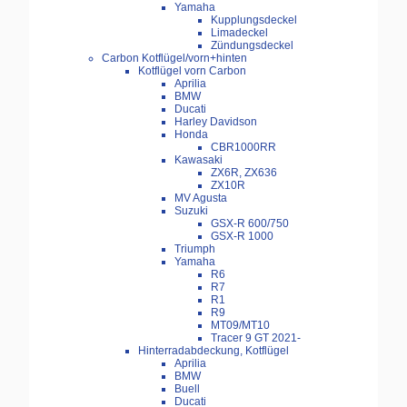
Yamaha
Kupplungsdeckel
Limadeckel
Zündungsdeckel
Carbon Kotflügel/vorn+hinten
Kotflügel vorn Carbon
Aprilia
BMW
Ducati
Harley Davidson
Honda
CBR1000RR
Kawasaki
ZX6R, ZX636
ZX10R
MV Agusta
Suzuki
GSX-R 600/750
GSX-R 1000
Triumph
Yamaha
R6
R7
R1
R9
MT09/MT10
Tracer 9 GT 2021-
Hinterradabdeckung, Kotflügel
Aprilia
BMW
Buell
Ducati