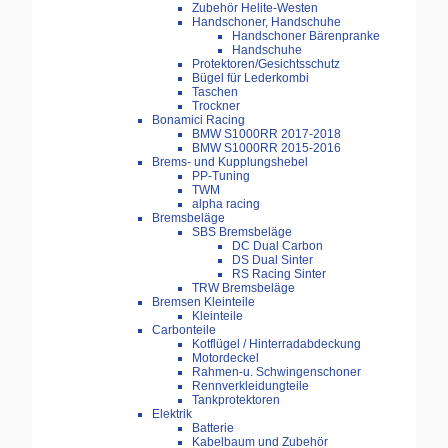
Zubehör Helite-Westen
Handschoner, Handschuhe
Handschoner Bärenpranke
Handschuhe
Protektoren/Gesichtsschutz
Bügel für Lederkombi
Taschen
Trockner
Bonamici Racing
BMW S1000RR 2017-2018
BMW S1000RR 2015-2016
Brems- und Kupplungshebel
PP-Tuning
TWM
alpha racing
Bremsbeläge
SBS Bremsbeläge
DC Dual Carbon
DS Dual Sinter
RS Racing Sinter
TRW Bremsbeläge
Bremsen Kleinteile
Kleinteile
Carbonteile
Kotflügel / Hinterradabdeckung
Motordeckel
Rahmen-u. Schwingenschoner
Rennverkleidungteile
Tankprotektoren
Elektrik
Batterie
Kabelbaum und Zubehör