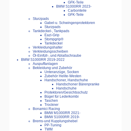
GFK-Teile
BMW S1000RR 2023-
Carbonteile
GFK-Teile
Sturzpads
Gabel-u. Schwingenprotektoren
Sturzpads
Tankdeckel-, Tankpads
Eazi-Grip
Stompgrip®
Tankdeckel
Verkleidungshalter
Verkleidungsscheiben
Öl-Einfüll-, und Ablaßschraube
BMW S1000RR 2019-2022
Auspuffanlagen
Bekleidung und Zubehör
Unteranzüge, Socken
Zubehör Helite-Westen
Handschoner, Handschuhe
Handschoner Bärenpranke
Handschuhe
Protektoren/Gesichtsschutz
Bügel für Lederkombi
Taschen
Trockner
Bonamici Racing
BMW M1000RR 2021-
BMW S1000RR 2019-
Brems-und Kupplungshebel
PP-Tuning
TWM