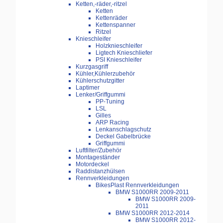
Ketten,-räder,-ritzel
Ketten
Kettenräder
Kettenspanner
Ritzel
Knieschleifer
Holzknieschleifer
Ligtech Knieschliefer
PSI Knieschleifer
Kurzgasgriff
Kühler,Kühlerzubehör
Kühlerschutzgitter
Laptimer
Lenker/Griffgummi
PP-Tuning
LSL
Gilles
ARP Racing
Lenkanschlagschutz
Deckel Gabelbrücke
Griffgummi
Luftfilter/Zubehör
Montageständer
Motordeckel
Raddistanzhülsen
Rennverkleidungen
BikesPlast Rennverkleidungen
BMW S1000RR 2009-2011
BMW S1000RR 2009-
2011
BMW S1000RR 2012-2014
BMW S1000RR 2012-