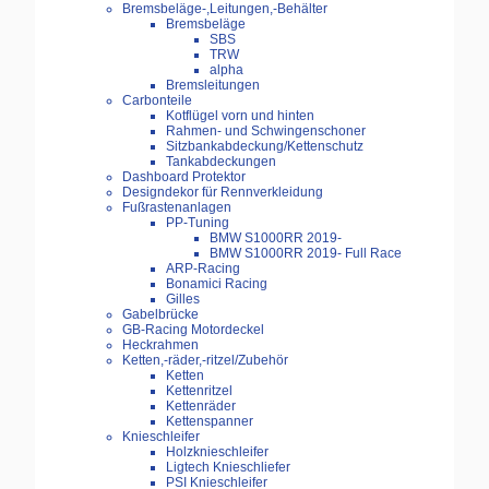
Bremsbeläge-,Leitungen,-Behälter
Bremsbeläge
SBS
TRW
alpha
Bremsleitungen
Carbonteile
Kotflügel vorn und hinten
Rahmen- und Schwingenschoner
Sitzbankabdeckung/Kettenschutz
Tankabdeckungen
Dashboard Protektor
Designdekor für Rennverkleidung
Fußrastenanlagen
PP-Tuning
BMW S1000RR 2019-
BMW S1000RR 2019- Full Race
ARP-Racing
Bonamici Racing
Gilles
Gabelbrücke
GB-Racing Motordeckel
Heckrahmen
Ketten,-räder,-ritzel/Zubehör
Ketten
Kettenritzel
Kettenräder
Kettenspanner
Knieschleifer
Holzknieschleifer
Ligtech Knieschliefer
PSI Knieschleifer