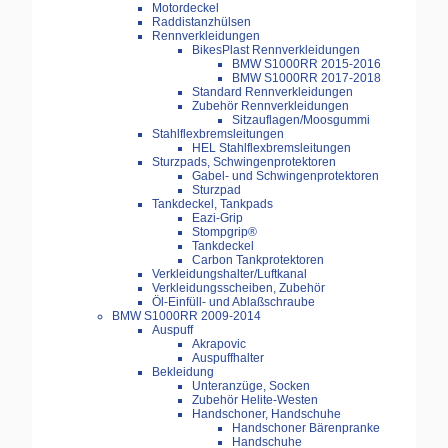
Motordeckel
Raddistanzhülsen
Rennverkleidungen
BikesPlast Rennverkleidungen
BMW S1000RR 2015-2016
BMW S1000RR 2017-2018
Standard Rennverkleidungen
Zubehör Rennverkleidungen
Sitzauflagen/Moosgummi
Stahlflexbremsleitungen
HEL Stahlflexbremsleitungen
Sturzpads, Schwingenprotektoren
Gabel- und Schwingenprotektoren
Sturzpad
Tankdeckel, Tankpads
Eazi-Grip
Stompgrip®
Tankdeckel
Carbon Tankprotektoren
Verkleidungshalter/Luftkanal
Verkleidungsscheiben, Zubehör
Öl-Einfüll- und Ablaßschraube
BMW S1000RR 2009-2014
Auspuff
Akrapovic
Auspuffhalter
Bekleidung
Unteranzüge, Socken
Zubehör Helite-Westen
Handschoner, Handschuhe
Handschoner Bärenpranke
Handschuhe