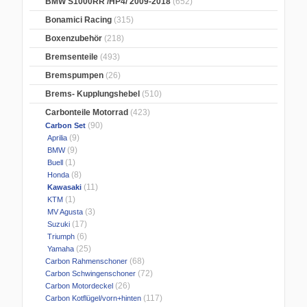
BMW S1000RR /HP4/ 2009-2018
(652)
Bonamici Racing
(315)
Boxenzubehör
(218)
Bremsenteile
(493)
Bremspumpen
(26)
Brems- Kupplungshebel
(510)
Carbonteile Motorrad
(423)
(90)
Carbon Set
(9)
Aprilia
(9)
BMW
(1)
Buell
(8)
Honda
(11)
Kawasaki
(1)
KTM
(3)
MV Agusta
(17)
Suzuki
(6)
Triumph
(25)
Yamaha
(68)
Carbon Rahmenschoner
(72)
Carbon Schwingenschoner
(26)
Carbon Motordeckel
(117)
Carbon Kotflügel/vorn+hinten