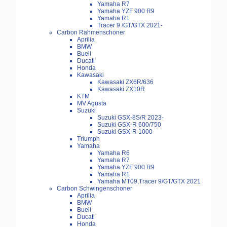
Yamaha R7
Yamaha YZF 900 R9
Yamaha R1
Tracer 9 /GT/GTX 2021-
Carbon Rahmenschoner
Aprilia
BMW
Buell
Ducati
Honda
Kawasaki
Kawasaki ZX6R/636
Kawasaki ZX10R
KTM
MV Agusta
Suzuki
Suzuki GSX-8S/R 2023-
Suzuki GSX-R 600/750
Suzuki GSX-R 1000
Triumph
Yamaha
Yamaha R6
Yamaha R7
Yamaha YZF 900 R9
Yamaha R1
Yamaha MT09,Tracer 9/GT/GTX 2021
Carbon Schwingenschoner
Aprilia
BMW
Buell
Ducati
Honda