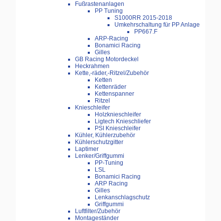
Fußrastenanlagen
PP Tuning
S1000RR 2015-2018
Umkehrschaltung für PP Anlage
PP667.F
ARP-Racing
Bonamici Racing
Gilles
GB Racing Motordeckel
Heckrahmen
Kette,-räder,-Ritzel/Zubehör
Ketten
Kettenräder
Kettenspanner
Ritzel
Knieschleifer
Holzknieschleifer
Ligtech Knieschliefer
PSI Knieschleifer
Kühler, Kühlerzubehör
Kühlerschutzgitter
Laptimer
Lenker/Griffgummi
PP-Tuning
LSL
Bonamici Racing
ARP Racing
Gilles
Lenkanschlagschutz
Griffgummi
Luftfilter/Zubehör
Montageständer