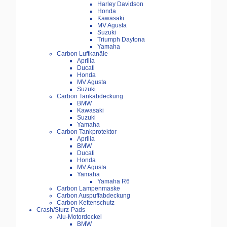
Harley Davidson
Honda
Kawasaki
MV Agusta
Suzuki
Triumph Daytona
Yamaha
Carbon Luftkanäle
Aprilia
Ducati
Honda
MV Agusta
Suzuki
Carbon Tankabdeckung
BMW
Kawasaki
Suzuki
Yamaha
Carbon Tankprotektor
Aprilia
BMW
Ducati
Honda
MV Agusta
Yamaha
Yamaha R6
Carbon Lampenmaske
Carbon Auspuffabdeckung
Carbon Kettenschutz
Crash/Sturz-Pads
Alu-Motordeckel
BMW