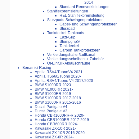
2014
Standard Rennverkleidungen
Stahlflexbremsleitungen
HEL Stahlflexbremsleitung
Sturzpads-Schwingenprotektoren
Gabel- und Schwingenprotektoren
Sturzpad
Tankdeckel-Tankpads
Eazi-Grip
Stompgrip®
Tankdeckel
Carbon Tankprotektoren
Verkleidungshalter/Luftkanal
Verkleidungsscheiben u. Zubehör
Öl-Einfüll- Ablaßschraube
Bonamici Racing
Aprilia RSV4/TuonoV4 2021-
Aprilia RS660/Tuono 2020-
Aprilia RSV4/Tuono V4 2017/2020
BMW S1000RR 2023-
BMW M1000RR 2021-
BMW S1000RR 2019-
BMW S1000RR 2017-2018
BMW S1000RR 2015-2016
Ducati Panigale V4
Ducati Panigale V2
Honda CBR1000RR-R 2020-
Honda CBR1000RR 2017-2019
Honda CBR600RR 2024-
Kawasaki ZX-10R 2021-
Kawasaki ZX-10R 2016-2020
Kawasaki ZX-6R 2024-