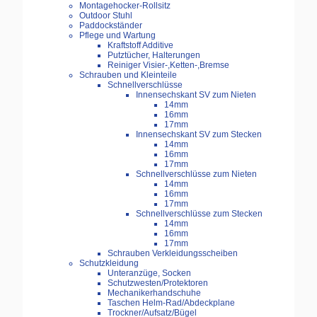
Montagehocker-Rollsitz
Outdoor Stuhl
Paddockständer
Pflege und Wartung
Kraftstoff Additive
Putztücher, Halterungen
Reiniger Visier-,Ketten-,Bremse
Schrauben und Kleinteile
Schnellverschlüsse
Innensechskant SV zum Nieten
14mm
16mm
17mm
Innensechskant SV zum Stecken
14mm
16mm
17mm
Schnellverschlüsse zum Nieten
14mm
16mm
17mm
Schnellverschlüsse zum Stecken
14mm
16mm
17mm
Schrauben Verkleidungsscheiben
Schutzkleidung
Unteranzüge, Socken
Schutzwesten/Protektoren
Mechanikerhandschuhe
Taschen Helm-Rad/Abdeckplane
Trockner/Aufsatz/Bügel