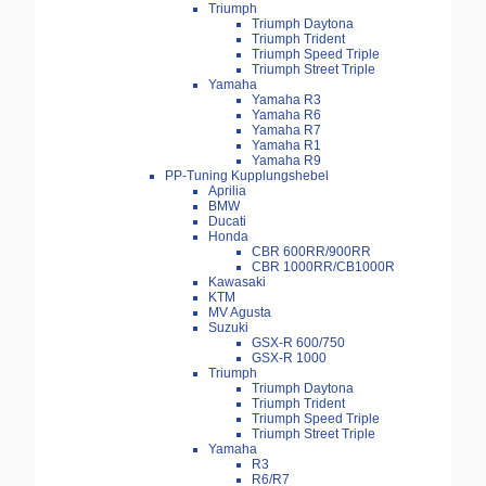
Triumph
Triumph Daytona
Triumph Trident
Triumph Speed Triple
Triumph Street Triple
Yamaha
Yamaha R3
Yamaha R6
Yamaha R7
Yamaha R1
Yamaha R9
PP-Tuning Kupplungshebel
Aprilia
BMW
Ducati
Honda
CBR 600RR/900RR
CBR 1000RR/CB1000R
Kawasaki
KTM
MV Agusta
Suzuki
GSX-R 600/750
GSX-R 1000
Triumph
Triumph Daytona
Triumph Trident
Triumph Speed Triple
Triumph Street Triple
Yamaha
R3
R6/R7