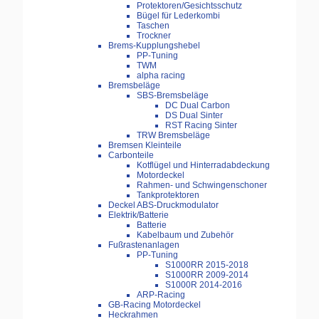
Protektoren/Gesichtsschutz
Bügel für Lederkombi
Taschen
Trockner
Brems-Kupplungshebel
PP-Tuning
TWM
alpha racing
Bremsbeläge
SBS-Bremsbeläge
DC Dual Carbon
DS Dual Sinter
RST Racing Sinter
TRW Bremsbeläge
Bremsen Kleinteile
Carbonteile
Kotflügel und Hinterradabdeckung
Motordeckel
Rahmen- und Schwingenschoner
Tankprotektoren
Deckel ABS-Druckmodulator
Elektrik/Batterie
Batterie
Kabelbaum und Zubehör
Fußrastenanlagen
PP-Tuning
S1000RR 2015-2018
S1000RR 2009-2014
S1000R 2014-2016
ARP-Racing
GB-Racing Motordeckel
Heckrahmen