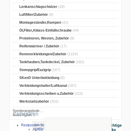
Lenkanschlagschützer
(18)
Luftfilter/Zubehör
(4)
Montageständer,Rampen
(41)
Öl,Filter,Ablass-Einfüllschraube
(44)
Protektoren, Westen, Zubehör
(9)
Reifenwärmer / Zubehör
(17)
Rennverkleidungen/Zubehör
(1224)
Tankhauben,Tankdeckel, Zubehör
(182)
Stompgrip/Eazigrip
(167)
SKeeD Unterbekleidung
(6)
Verkleidungshalter/Luftkanal
(187)
Verkleidungsscheiben u.Zubehör
(115)
Werkstattzubehör
(202)
Sonderangebote ...
Kategorien
Neue Artikel ...
Startseite
>
Carbonteile Motorrad
>
Restposten-Sonderverkauf
Wichtige
Carbon Set
>
Kawasaki
> Carbon
Aprilia
Links