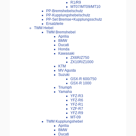
R1/R9
MT07/MT09/MT10
PP-Bremshebelschutz
PP-Kupplungshebelschutz
PP-Set Bremse+Kupplungsschutz
Ersatzteile
TWM Hebel
TWM Bremshebel
Aprilia
BMW
Ducati
Honda
Kawasaki
ZX6R/Z750
ZX10R/Z1000
KTM
MV Agusta
Suzuki
GSX-R 600/750
GSX-R 1000
Triumph
Yamaha
YFZ-R3
YFZ-R6
YFZ-R1
YZF-R7
YFZ-R9
MT-09
TWM Kupplungshebel
Aprilia
BMW
Ducati