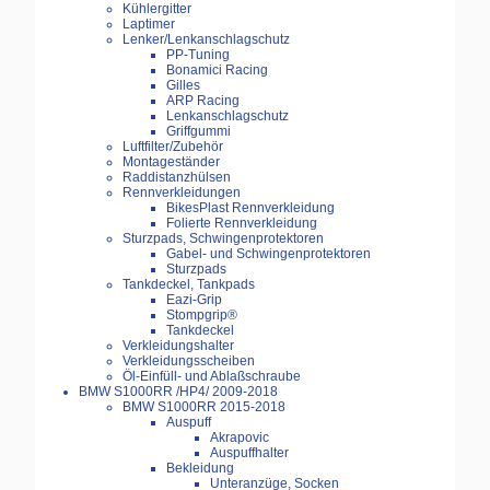
Kühlergitter
Laptimer
Lenker/Lenkanschlagschutz
PP-Tuning
Bonamici Racing
Gilles
ARP Racing
Lenkanschlagschutz
Griffgummi
Luftfilter/Zubehör
Montageständer
Raddistanzhülsen
Rennverkleidungen
BikesPlast Rennverkleidung
Folierte Rennverkleidung
Sturzpads, Schwingenprotektoren
Gabel- und Schwingenprotektoren
Sturzpads
Tankdeckel, Tankpads
Eazi-Grip
Stompgrip®
Tankdeckel
Verkleidungshalter
Verkleidungsscheiben
Öl-Einfüll- und Ablaßschraube
BMW S1000RR /HP4/ 2009-2018
BMW S1000RR 2015-2018
Auspuff
Akrapovic
Auspuffhalter
Bekleidung
Unteranzüge, Socken