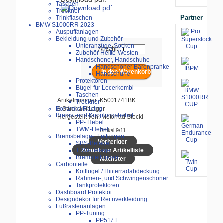
Taschen
Trockner
Partner
Trinkflaschen
BMW S1000RR 2023-
Auspuffanlagen
Bekleidung und Zubehör
Unteranzüge, Socken
Anzahl:
Zubehör Helite-Westen
Handschoner, Handschuhe
Handschoner Bärenpranke
Handschuhe
Protektoren
Bügel für Lederkombi
Taschen
Artikelnummer: K5001741BK
Trockner
8 Stück auf Lager
Bonamici Racing
Brems,-und Kupplungshebel
Hergestellt von: Motorrad Stecki
PP- Hebel
TWM-Hebel
Artikel 9/11
Bremsbeläge-, Leitungen
Vorheriger
SBS-Beläge
Zurück zur Artikelliste
TRW-Beläge
Bremsleitungen
Nächster
Carbonteile
Kotflügel / Hinterradabdeckung
Rahmen-, und Schwingenschoner
Tankprotektoren
Dashboard Protektor
Designdekor für Rennverkleidung
Fußrastenanlagen
PP-Tuning
PP517.F