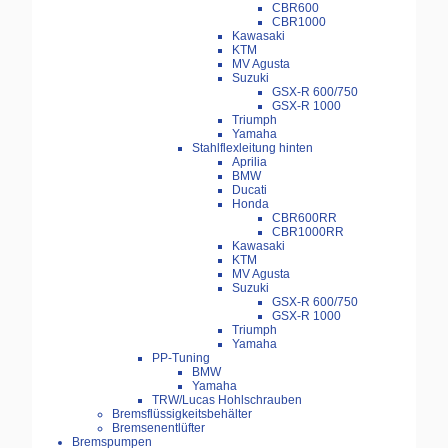
CBR600
CBR1000
Kawasaki
KTM
MV Agusta
Suzuki
GSX-R 600/750
GSX-R 1000
Triumph
Yamaha
Stahlflexleitung hinten
Aprilia
BMW
Ducati
Honda
CBR600RR
CBR1000RR
Kawasaki
KTM
MV Agusta
Suzuki
GSX-R 600/750
GSX-R 1000
Triumph
Yamaha
PP-Tuning
BMW
Yamaha
TRW/Lucas Hohlschrauben
Bremsflüssigkeitsbehälter
Bremsenentlüfter
Bremspumpen