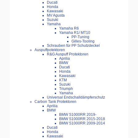
Ducati
Honda
Kawasaki
MV Agusta
Suzuki
Yamaha
Yamaha R6
Yamaha R1/ MT10
PP-Tuning
Gilles-Tooling
Schrauben für PP Schutzdeckel
Auspuffpotektoren
R&G Auspuff Protektoren
Aprilia
BMW
Ducati
Honda
Kawasaki
KTM
Suzuki
Triumph
Yamaha
Universal Endschalldämpferschutz
Carbon Tank Protektoren
Aprilia
BMW
BMW S1000RR 2019-
BMW S1000RR 2015-2018
BMW S1000RR 2009-2014
Ducati
Honda
Kawasaki