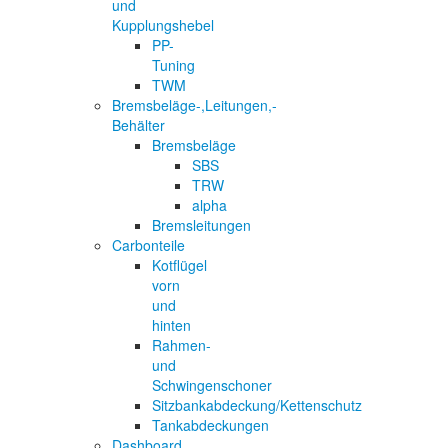
und
Kupplungshebel
PP-
Tuning
TWM
Bremsbeläge-,Leitungen,-
Behälter
Bremsbeläge
SBS
TRW
alpha
Bremsleitungen
Carbonteile
Kotflügel
vorn
und
hinten
Rahmen-
und
Schwingenschoner
Sitzbankabdeckung/Kettenschutz
Tankabdeckungen
Dashboard