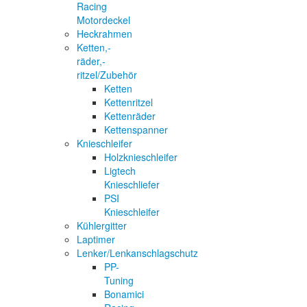
Racing
Motordeckel
Heckrahmen
Ketten,-
räder,-
ritzel/Zubehör
Ketten
Kettenritzel
Kettenräder
Kettenspanner
Knieschleifer
Holzknieschleifer
Ligtech
Knieschliefer
PSI
Knieschleifer
Kühlergitter
Laptimer
Lenker/Lenkanschlagschutz
PP-
Tuning
Bonamici