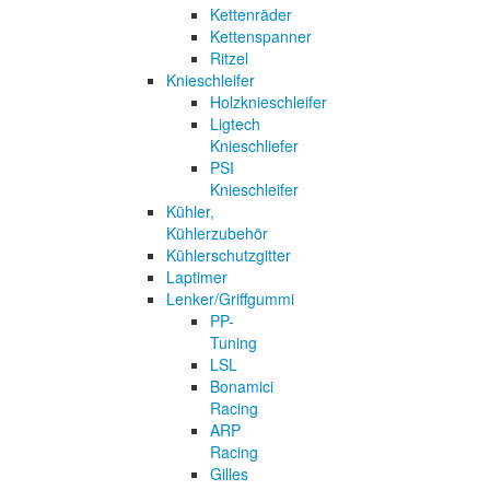
Kettenräder
Kettenspanner
Ritzel
Knieschleifer
Holzknieschleifer
Ligtech
Knieschliefer
PSI
Knieschleifer
Kühler,
Kühlerzubehör
Kühlerschutzgitter
Laptimer
Lenker/Griffgummi
PP-
Tuning
LSL
Bonamici
Racing
ARP
Racing
Gilles