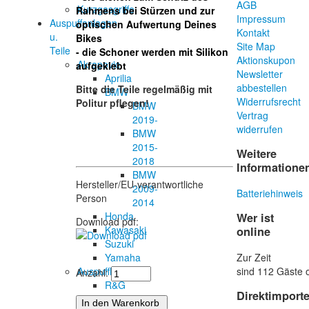
AGB
Kurzgasgriffe
Rahmens bei Stürzen und zur
Impressum
Auspuffanlagen
optischen Aufwertung Deines
Kontakt
u.
Bikes
Site Map
Teile
- die Schoner werden mit Silikon
Aktionskupon
Akrapovic
aufgeklebt
Newsletter
Aprilia
abbestellen
Bitte die Teile regelmäßig mit
BMW
Widerrufsrecht
Politur pflegen!
BMW
Vertrag
2019-
widerrufen
BMW
2015-
Weitere
2018
Informatione
BMW
Hersteller/EU-verantwortliche
2009-
Batteriehinweis
Person
2014
Honda
Wer ist
Download pdf:
Kawasaki
online
Suzuki
Zur Zeit
Yamaha
sind 112 Gäste o
Auspuffhalter
Anzahl:
R&G
Direktimport
Racing