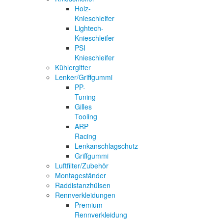
Holz-
Knieschleifer
Lightech-
Knieschleifer
PSI
Knieschleifer
Kühlergitter
Lenker/Griffgummi
PP-
Tuning
Gilles
Tooling
ARP
Racing
Lenkanschlagschutz
Griffgummi
Luftfilter/Zubehör
Montageständer
Raddistanzhülsen
Rennverkleidungen
Premium
Rennverkleidung