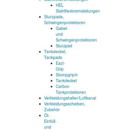
HEL
Stahlflexbremsleitungen
Sturzpads,
Schwingenprotektoren
Gabel-
und
Schwingenprotektoren
Sturzpad
Tankdeckel,
Tankpads
Eazi-
Grip
Stompgrip®
Tankdeckel
Carbon
Tankprotektoren
Verkleidungshalter/Luftkanal
Verkleidungsscheiben,
Zubehör
Öl-
Einfüll-
und