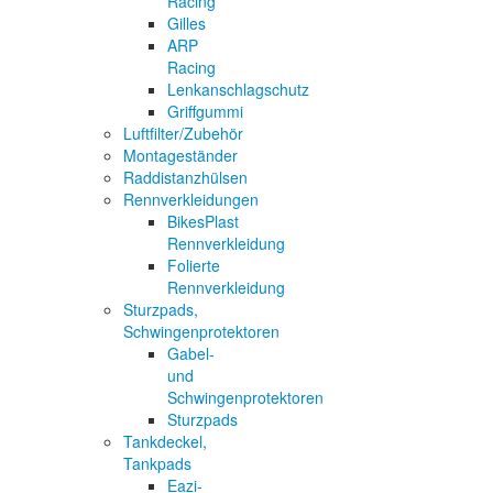
Racing
Gilles
ARP
Racing
Lenkanschlagschutz
Griffgummi
Luftfilter/Zubehör
Montageständer
Raddistanzhülsen
Rennverkleidungen
BikesPlast
Rennverkleidung
Folierte
Rennverkleidung
Sturzpads,
Schwingenprotektoren
Gabel-
und
Schwingenprotektoren
Sturzpads
Tankdeckel,
Tankpads
Eazi-