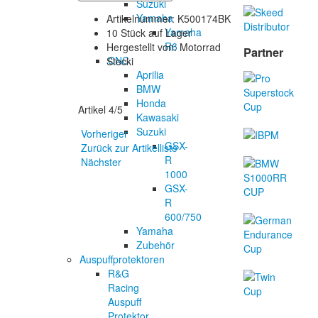
Suzuki
Yamaha
Artikelnummer: K500174BK
Yamaha
10 Stück auf Lager
R6
Hergestellt von: Motorrad
Partner
CNC
Stecki
Aprilia
BMW
Honda
Artikel 4/5
Kawasaki
Suzuki
Vorheriger
GSX-
Zurück zur Artikelliste
R
Nächster
1000
GSX-
R
600/750
Yamaha
Zubehör
Auspuffprotektoren
R&G
Racing
Auspuff
Protektor