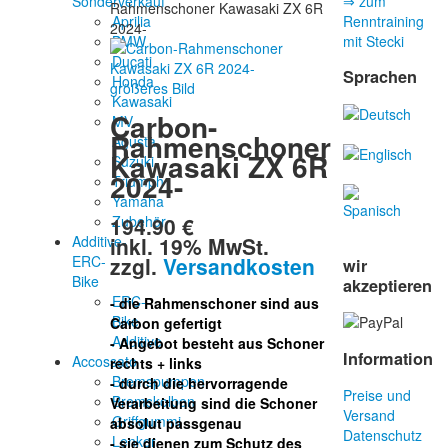
Sonderverkauf
⇒ zum
Rahmenschoner Kawasaki ZX 6R
Aprilia
Renntraining
2024-
BMW
mit Stecki
Ducati
Sprachen
Honda
größeres Bild
Kawasaki
Carbon-
MV
Rahmenschoner
Agusta
Kawasaki ZX 6R
Suzuki
2024-
Triumph
Yamaha
194.90 €
Zubehör
inkl. 19% MwSt.
Additive-
zzgl.
Versandkosten
ERC-
wir
Bike
akzeptieren
ERC-
- die Rahmenschoner sind aus
Bike
Carbon gefertigt
Additive
- Angebot besteht aus Schoner
Information
Accossato
rechts + links
Bremspumpen
- durch die hervorragende
Preise und
Bremskolben
Verarbeitung sind die Schoner
Versand
Griffgummi
absolut passgenau
Datenschutz
Lenker
- sie dienen zum Schutz des