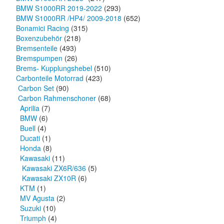
BMW S1000RR 2019-2022
(293)
BMW S1000RR /HP4/ 2009-2018
(652)
Bonamici Racing
(315)
Boxenzubehör
(218)
Bremsenteile
(493)
Bremspumpen
(26)
Brems- Kupplungshebel
(510)
Carbonteile Motorrad
(423)
Carbon Set
(90)
Carbon Rahmenschoner
(68)
Aprilia
(7)
BMW
(6)
Buell
(4)
Ducati
(1)
Honda
(8)
Kawasaki
(11)
Kawasaki ZX6R/636
(5)
Kawasaki ZX10R
(6)
KTM
(1)
MV Agusta
(2)
Suzuki
(10)
Triumph
(4)