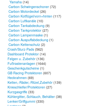
Yamaha
(14)
Carbon Schwingenschoner
(72)
Carbon Motordeckel
(26)
Carbon Kotflügel/vorn+hinten
(117)
Carbon Luftkanäle
(10)
Carbon Tankabdeckung
(9)
Carbon Tankprotektor
(27)
Carbon Lampenmaske
(1)
Carbon Auspuffabdeckung
(1)
Carbon Kettenschutz
(2)
Crash/Sturz-Pads
(562)
Dashboard Protektor
(14)
Felgen u. Zubehör
(136)
Fußrastenanlagen
(1644)
Geschenkgutscheine
(1)
GB Racing Protektoren
(607)
Heckrahmen
(69)
Ketten,-Räder,-Ritzel,Zubehör
(139)
Knieschleifer/Protektoren
(27)
Kurzgasgriffe
(33)
Kühlergitter,-Schlauch, Behälter
(38)
Lenker/Griffgummi
(330)