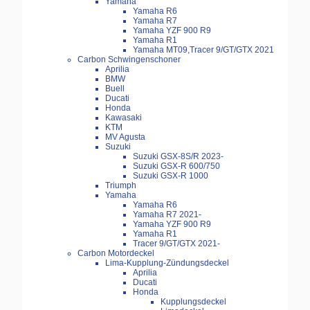
Yamaha
Yamaha R6
Yamaha R7
Yamaha YZF 900 R9
Yamaha R1
Yamaha MT09,Tracer 9/GT/GTX 2021
Carbon Schwingenschoner
Aprilia
BMW
Buell
Ducati
Honda
Kawasaki
KTM
MV Agusta
Suzuki
Suzuki GSX-8S/R 2023-
Suzuki GSX-R 600/750
Suzuki GSX-R 1000
Triumph
Yamaha
Yamaha R6
Yamaha R7 2021-
Yamaha YZF 900 R9
Yamaha R1
Tracer 9/GT/GTX 2021-
Carbon Motordeckel
Lima-Kupplung-Zündungsdeckel
Aprilia
Ducati
Honda
Kupplungsdeckel