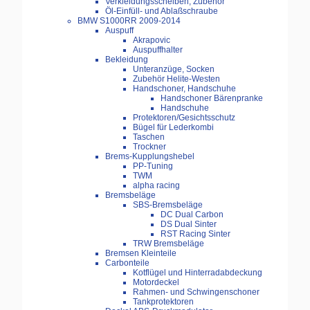
Verkleidungsscheiben, Zubehör
Öl-Einfüll- und Ablaßschraube
BMW S1000RR 2009-2014
Auspuff
Akrapovic
Auspuffhalter
Bekleidung
Unteranzüge, Socken
Zubehör Helite-Westen
Handschoner, Handschuhe
Handschoner Bärenpranke
Handschuhe
Protektoren/Gesichtsschutz
Bügel für Lederkombi
Taschen
Trockner
Brems-Kupplungshebel
PP-Tuning
TWM
alpha racing
Bremsbeläge
SBS-Bremsbeläge
DC Dual Carbon
DS Dual Sinter
RST Racing Sinter
TRW Bremsbeläge
Bremsen Kleinteile
Carbonteile
Kotflügel und Hinterradabdeckung
Motordeckel
Rahmen- und Schwingenschoner
Tankprotektoren