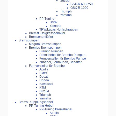
Suzuki
GSX-R 600/750
GSX-R 1000
Triumph
Yamaha
PP-Tuning
BMW
Yamaha
TRW/Lucas Hohlschrauben
Bremsflüssigkeitsbehälter
Bremsenentlüfter
Bremspumpen
Magura Bremspumpen
Brembo Bremspumpen
Brembo Pumpen
Bremshebel für Brembo Pumpen
Fernversteller für Brembo Pumpe
Zubehör, Schrauben, Behälter
Fernversteller für Brembo
Aprilia
BMW
Ducati
Honda
Kawasaki
KTM
Suzuki
Triumph
Yamaha
Brems- Kupplungshebel
PP-Tuning Hebel
PP-Tuning Bremshebel
Aprilia