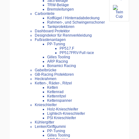
SBS-Beläge
TRW-Beläge
Bremsleitungen
Carbonteile
Kotflügel / Hinterradabdeckung
Rahmen-, und Schwingenschoner
Tankprotektoren
Dashboard Protektor
Designdekor für Rennverkleidung
Fußrastenanlagen
PP-Tuning
PP517.F
PP517FRV-Full race
Gilles Tooling
ARP Racing
Bonamici Racing
Gabelbrücke
GB-Racing Protektoren
Heckrahmen
Ketten-, Räder-, Ritzel
Ketten
Kettenrad
Kettenritzel
Kettenspanner
Knieschleifer
Holz-Knieschleifer
Lightech-Knieschleifer
PSI Knieschleifer
Kühlergitter
Lenker/Griffgummi
PP-Tuning
Gilles Tooling