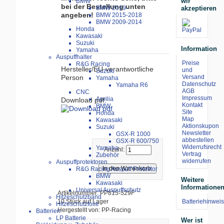
wir
BMW
bei der Bestellung unten
akzeptieren
BMW 2019-
angeben!
BMW 2015-2018
BMW 2009-2014
Honda
Kawasaki
Suzuki
Information
Yamaha
Auspuffhalter
Preise
R&G Racing
Hersteller/EU-verantwortliche
und
Suzuki
Person
Versand
Yamaha
Datenschutz
Yamaha R6
AGB
CNC
Impressum
Aprilia
Download pdf:
Kontakt
BMW
Site
Honda
Map
Kawasaki
Aktionskupon
Suzuki
Newsletter
GSX-R 1000
abbestellen
GSX-R 600/750
Widerrufsrecht
Yamaha
Anzahl:
Vertrag
Zubehör
widerrufen
Auspuffprotektoren
R&G Racing Auspuff Protektor
BMW
Weitere
Kawasaki
Informatione
Universal Auspuffschutz
Artikelnummer: PP815-529F
Hitzeschutzband
Batteriehinweis
10 Stück auf Lager
Hitzeschutzfolie
Hergestellt von: PP-Racing
Batterien
LP Batterie
Wer ist