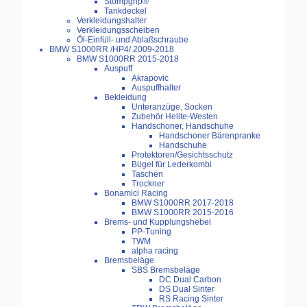
Stompgrip®
Tankdeckel
Verkleidungshalter
Verkleidungsscheiben
Öl-Einfüll- und Ablaßschraube
BMW S1000RR /HP4/ 2009-2018
BMW S1000RR 2015-2018
Auspuff
Akrapovic
Auspuffhalter
Bekleidung
Unteranzüge, Socken
Zubehör Helite-Westen
Handschoner, Handschuhe
Handschoner Bärenpranke
Handschuhe
Protektoren/Gesichtsschutz
Bügel für Lederkombi
Taschen
Trockner
Bonamici Racing
BMW S1000RR 2017-2018
BMW S1000RR 2015-2016
Brems- und Kupplungshebel
PP-Tuning
TWM
alpha racing
Bremsbeläge
SBS Bremsbeläge
DC Dual Carbon
DS Dual Sinter
RS Racing Sinter