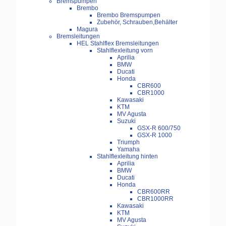
Bremspumpen
Brembo
Brembo Bremspumpen
Zubehör, Schrauben,Behälter
Magura
Bremsleitungen
HEL Stahlflex Bremsleitungen
Stahlflexleitung vorn
Aprilia
BMW
Ducati
Honda
CBR600
CBR1000
Kawasaki
KTM
MV Agusta
Suzuki
GSX-R 600/750
GSX-R 1000
Triumph
Yamaha
Stahlflexleitung hinten
Aprilia
BMW
Ducati
Honda
CBR600RR
CBR1000RR
Kawasaki
KTM
MV Agusta