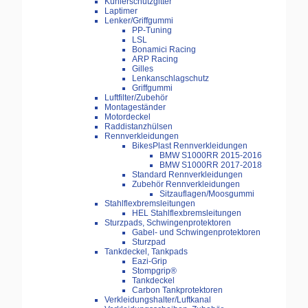
Kühlerschutzgitter
Laptimer
Lenker/Griffgummi
PP-Tuning
LSL
Bonamici Racing
ARP Racing
Gilles
Lenkanschlagschutz
Griffgummi
Luftfilter/Zubehör
Montageständer
Motordeckel
Raddistanzhülsen
Rennverkleidungen
BikesPlast Rennverkleidungen
BMW S1000RR 2015-2016
BMW S1000RR 2017-2018
Standard Rennverkleidungen
Zubehör Rennverkleidungen
Sitzauflagen/Moosgummi
Stahlflexbremsleitungen
HEL Stahlflexbremsleitungen
Sturzpads, Schwingenprotektoren
Gabel- und Schwingenprotektoren
Sturzpad
Tankdeckel, Tankpads
Eazi-Grip
Stompgrip®
Tankdeckel
Carbon Tankprotektoren
Verkleidungshalter/Luftkanal