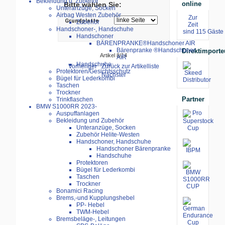
Bekleidung u. Zubehör
online
Bitte wählen Sie:
Unteranzüge, Socken
Airbag Westen Zubehör
Zur
Grundplatte
Zubehör
Zeit
Handschoner-, Handschuhe
sind 115 Gäste 
Handschoner
BÄRENPRANKE®Handschoner AIR
Bärenpranke ®Handschoner
Direktimporte
Artikel 8/14
AIR
Handschuhe
Vorheriger
Zurück zur Artikelliste
Protektoren/Gesichtsschutz
Nächster
Bügel für Lederkombi
Taschen
Trockner
Partner
Trinkflaschen
BMW S1000RR 2023-
Auspuffanlagen
Bekleidung und Zubehör
Unteranzüge, Socken
Zubehör Helite-Westen
Handschoner, Handschuhe
Handschoner Bärenpranke
Handschuhe
Protektoren
Bügel für Lederkombi
Taschen
Trockner
Bonamici Racing
Brems,-und Kupplungshebel
PP- Hebel
TWM-Hebel
Bremsbeläge-, Leitungen