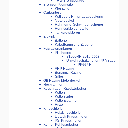
TRW Bremsbeläge
Bremsen Kleinteile
Kleinteile
Carbonteile
Kotflügel / Hinterradabdeckung
Motordeckel
Rahmen-u. Schwingenschoner
Rennverkleidungteile
Tankprotektoren
Elektrik
Batterie
Kabelbaum und Zubehör
Fußrastenanlagen
PP Tuning
S1000RR 2015-2018
Umkehrschaltung für PP Anlage
PP667.F
ARP-Racing
Bonamici Racing
Gilles
GB Racing Motordeckel
Heckrahmen
Kette,-räder,-Ritzel/Zubehör
Ketten
Kettenräder
Kettenspanner
Ritzel
Knieschleifer
Holzknieschleifer
Ligtech Knieschliefer
PSI Knieschleifer
Kühler, Kühlerzubehör