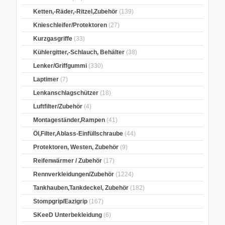
Ketten,-Räder,-Ritzel,Zubehör
(139)
Knieschleifer/Protektoren
(27)
Kurzgasgriffe
(33)
Kühlergitter,-Schlauch, Behälter
(38)
Lenker/Griffgummi
(330)
Laptimer
(7)
Lenkanschlagschützer
(18)
Luftfilter/Zubehör
(4)
Montageständer,Rampen
(41)
Öl,Filter,Ablass-Einfüllschraube
(44)
Protektoren, Westen, Zubehör
(9)
Reifenwärmer / Zubehör
(17)
Rennverkleidungen/Zubehör
(1224)
Tankhauben,Tankdeckel, Zubehör
(182)
Stompgrip/Eazigrip
(167)
SKeeD Unterbekleidung
(6)