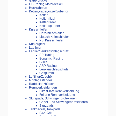
Gabelbrücke
GB-Racing Motordeckel
Heckrahmen
Ketten,-räder,-ritzel/Zubehör
Ketten
Kettenritzel
Kettenräder
Kettenspanner
Knieschleifer
Holzknieschleifer
Ligtech Knieschliefer
PSI Knieschleifer
Kühlergitter
Laptimer
Lenker/Lenkanschlagschutz
PP-Tuning
Bonamici Racing
Gilles
ARP Racing
Lenkanschlagschutz
Griffgummi
Luftfilter/Zubehör
Montageständer
Raddistanzhülsen
Rennverkleidungen
BikesPlast Rennverkleidung
Folierte Rennverkleidung
Sturzpads, Schwingenprotektoren
Gabel- und Schwingenprotektoren
Sturzpads
Tankdeckel, Tankpads
Eazi-Grip