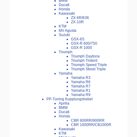
BMW
Ducati
Honda
Kawasaki
ZX-6R/636
ZX-10R
KTM
MV Agusta
Suzuki
GSX-8S
GSX-R 600/750
GSX-R 1000
Triumph
Triumph Daytona
Triumph Trident
Triumph Speed Triple
Triumph Street Triple
Yamaha
Yamaha R3
Yamaha R6
Yamaha R7
Yamaha R1
Yamaha R9
PP-Tuning Kupplungshebel
Aprilia
BMW
Ducati
Honda
CBR 600RR/900RR
CBR 1000RR/CB1000R
Kawasaki
KTM