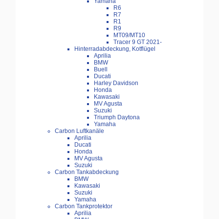
Yamaha
R6
R7
R1
R9
MT09/MT10
Tracer 9 GT 2021-
Hinterradabdeckung, Kotflügel
Aprilia
BMW
Buell
Ducati
Harley Davidson
Honda
Kawasaki
MV Agusta
Suzuki
Triumph Daytona
Yamaha
Carbon Luftkanäle
Aprilia
Ducati
Honda
MV Agusta
Suzuki
Carbon Tankabdeckung
BMW
Kawasaki
Suzuki
Yamaha
Carbon Tankprotektor
Aprilia