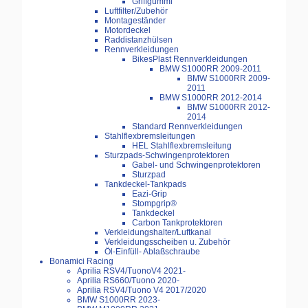
Griffgummi
Luftfilter/Zubehör
Montageständer
Motordeckel
Raddistanzhülsen
Rennverkleidungen
BikesPlast Rennverkleidungen
BMW S1000RR 2009-2011
BMW S1000RR 2009-
2011
BMW S1000RR 2012-2014
BMW S1000RR 2012-
2014
Standard Rennverkleidungen
Stahlflexbremsleitungen
HEL Stahlflexbremsleitung
Sturzpads-Schwingenprotektoren
Gabel- und Schwingenprotektoren
Sturzpad
Tankdeckel-Tankpads
Eazi-Grip
Stompgrip®
Tankdeckel
Carbon Tankprotektoren
Verkleidungshalter/Luftkanal
Verkleidungsscheiben u. Zubehör
Öl-Einfüll- Ablaßschraube
Bonamici Racing
Aprilia RSV4/TuonoV4 2021-
Aprilia RS660/Tuono 2020-
Aprilia RSV4/Tuono V4 2017/2020
BMW S1000RR 2023-