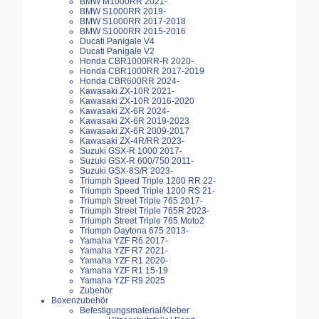
BMW M1000RR 2021-
BMW S1000RR 2019-
BMW S1000RR 2017-2018
BMW S1000RR 2015-2016
Ducati Panigale V4
Ducati Panigale V2
Honda CBR1000RR-R 2020-
Honda CBR1000RR 2017-2019
Honda CBR600RR 2024-
Kawasaki ZX-10R 2021-
Kawasaki ZX-10R 2016-2020
Kawasaki ZX-6R 2024-
Kawasaki ZX-6R 2019-2023
Kawasaki ZX-6R 2009-2017
Kawasaki ZX-4R/RR 2023-
Suzuki GSX-R 1000 2017-
Suzuki GSX-R 600/750 2011-
Suzuki GSX-8S/R 2023-
Triumph Speed Triple 1200 RR 22-
Triumph Speed Triple 1200 RS 21-
Triumph Street Triple 765 2017-
Triumph Street Triple 765R 2023-
Triumph Street Triple 765 Moto2
Triumph Daytona 675 2013-
Yamaha YZF R6 2017-
Yamaha YZF R7 2021-
Yamaha YZF R1 2020-
Yamaha YZF R1 15-19
Yamaha YZF R9 2025
Zubehör
Boxenzubehör
Befestigungsmaterial/Kleber