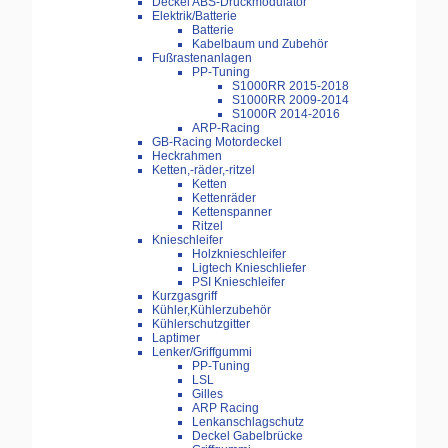
Deckel ABS-Druckmodulator
Elektrik/Batterie
Batterie
Kabelbaum und Zubehör
Fußrastenanlagen
PP-Tuning
S1000RR 2015-2018
S1000RR 2009-2014
S1000R 2014-2016
ARP-Racing
GB-Racing Motordeckel
Heckrahmen
Ketten,-räder,-ritzel
Ketten
Kettenräder
Kettenspanner
Ritzel
Knieschleifer
Holzknieschleifer
Ligtech Knieschliefer
PSI Knieschleifer
Kurzgasgriff
Kühler,Kühlerzubehör
Kühlerschutzgitter
Laptimer
Lenker/Griffgummi
PP-Tuning
LSL
Gilles
ARP Racing
Lenkanschlagschutz
Deckel Gabelbrücke