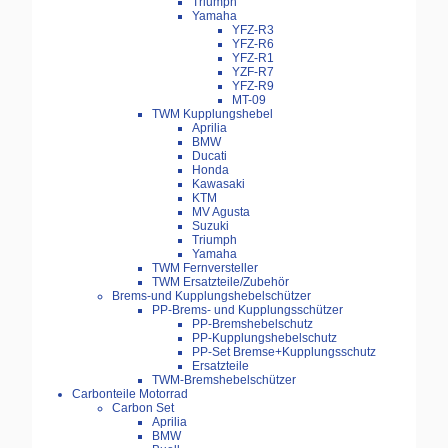
Triumph
Yamaha
YFZ-R3
YFZ-R6
YFZ-R1
YZF-R7
YFZ-R9
MT-09
TWM Kupplungshebel
Aprilia
BMW
Ducati
Honda
Kawasaki
KTM
MV Agusta
Suzuki
Triumph
Yamaha
TWM Fernversteller
TWM Ersatzteile/Zubehör
Brems-und Kupplungshebelschützer
PP-Brems- und Kupplungsschützer
PP-Bremshebelschutz
PP-Kupplungshebelschutz
PP-Set Bremse+Kupplungsschutz
Ersatzteile
TWM-Bremshebelschützer
Carbonteile Motorrad
Carbon Set
Aprilia
BMW