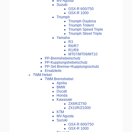
MV Agusta
Suzuki
GSX-R 600/750
GSX-R 1000
Triumph
Triumph Daytona
Triumph Trident
Triumph Speed Triple
Triumph Street Triple
Yamaha
R3
R6/R7
R1/R9
MT07/MT09/MT10
PP-Bremshebelschutz
PP-Kupplungshebelschutz
PP-Set Bremse+Kupplungsschutz
Ersatzteile
TWM Hebel
TWM Bremshebel
Aprilia
BMW
Ducati
Honda
Kawasaki
ZX6R/Z750
ZX10R/Z1000
KTM
MV Agusta
Suzuki
GSX-R 600/750
GSX-R 1000