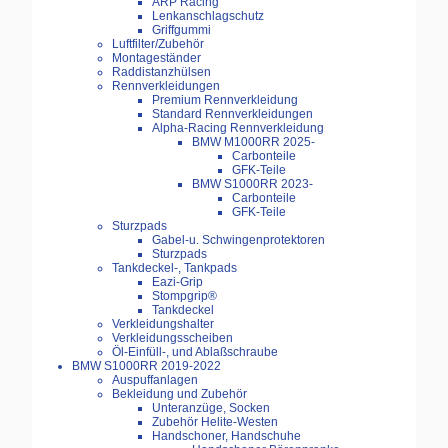
ARP Racing
Lenkanschlagschutz
Griffgummi
Luftfilter/Zubehör
Montageständer
Raddistanzhülsen
Rennverkleidungen
Premium Rennverkleidung
Standard Rennverkleidungen
Alpha-Racing Rennverkleidung
BMW M1000RR 2025-
Carbonteile
GFK-Teile
BMW S1000RR 2023-
Carbonteile
GFK-Teile
Sturzpads
Gabel-u. Schwingenprotektoren
Sturzpads
Tankdeckel-, Tankpads
Eazi-Grip
Stompgrip®
Tankdeckel
Verkleidungshalter
Verkleidungsscheiben
Öl-Einfüll-, und Ablaßschraube
BMW S1000RR 2019-2022
Auspuffanlagen
Bekleidung und Zubehör
Unteranzüge, Socken
Zubehör Helite-Westen
Handschoner, Handschuhe