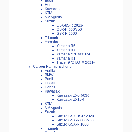
Buell
Honda
Kawasaki
KTM
MV Agusta
Suzuki
GSX-8S/R 2023-
GSX-R 600/750
GSX-R 1000
Triumph
Yamaha
Yamaha R6
Yamaha R7
Yamaha YZF 900 R9
Yamaha R1
Tracer 9 /GT/GTX 2021-
Carbon Rahmenschoner
Aprilia
BMW
Buell
Ducati
Honda
Kawasaki
Kawasaki ZX6R/636
Kawasaki ZX10R
KTM
MV Agusta
Suzuki
Suzuki GSX-8S/R 2023-
Suzuki GSX-R 600/750
Suzuki GSX-R 1000
Triumph