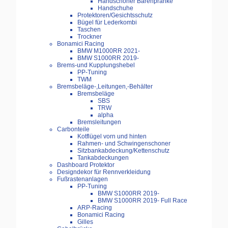
Handschoner Bärenpranke
Handschuhe
Protektoren/Gesichtsschutz
Bügel für Lederkombi
Taschen
Trockner
Bonamici Racing
BMW M1000RR 2021-
BMW S1000RR 2019-
Brems-und Kupplungshebel
PP-Tuning
TWM
Bremsbeläge-,Leitungen,-Behälter
Bremsbeläge
SBS
TRW
alpha
Bremsleitungen
Carbonteile
Kotflügel vorn und hinten
Rahmen- und Schwingenschoner
Sitzbankabdeckung/Kettenschutz
Tankabdeckungen
Dashboard Protektor
Designdekor für Rennverkleidung
Fußrastenanlagen
PP-Tuning
BMW S1000RR 2019-
BMW S1000RR 2019- Full Race
ARP-Racing
Bonamici Racing
Gilles