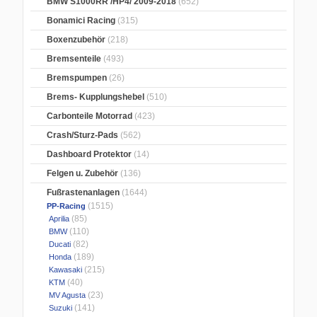
BMW S1000RR /HP4/ 2009-2018
(652)
Bonamici Racing
(315)
Boxenzubehör
(218)
Bremsenteile
(493)
Bremspumpen
(26)
Brems- Kupplungshebel
(510)
Carbonteile Motorrad
(423)
Crash/Sturz-Pads
(562)
Dashboard Protektor
(14)
Felgen u. Zubehör
(136)
Fußrastenanlagen
(1644)
(1515)
PP-Racing
(85)
Aprilia
(110)
BMW
(82)
Ducati
(189)
Honda
(215)
Kawasaki
(40)
KTM
(23)
MV Agusta
(141)
Suzuki