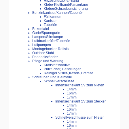
Hitzeschutzfolie/-Band
Klebe-Klettband/Panzertape
Kleber/Schraubensicherung
Benzinkanister/Kannen/Zubehör
Füllkannen
Kanister
Zubehör
Boxentafel
Gurte/Spanngurte
Lampen/Stirnlampe
Luftdruckprüfer/Zubehör
Luftpumpen
Montagehocker-Rollsitz
Outdoor Stuhl
Paddockständer
Pflege und Wartung
Kraftstoff Additive
Putztücher, Halterungen
Reiniger Visier-,Ketten-,Bremse
Schrauben und Kleinteile
Schnellverschlüsse
Innensechskant SV zum Nieten
14mm
16mm
17mm
Innensechskant SV zum Stecken
14mm
16mm
17mm
Schnellverschlüsse zum Nieten
14mm
16mm