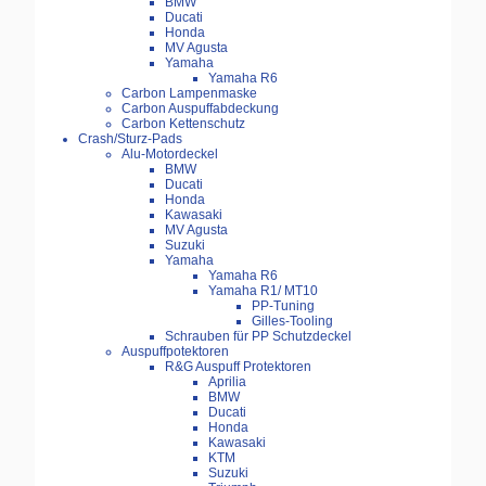
BMW
Ducati
Honda
MV Agusta
Yamaha
Yamaha R6
Carbon Lampenmaske
Carbon Auspuffabdeckung
Carbon Kettenschutz
Crash/Sturz-Pads
Alu-Motordeckel
BMW
Ducati
Honda
Kawasaki
MV Agusta
Suzuki
Yamaha
Yamaha R6
Yamaha R1/ MT10
PP-Tuning
Gilles-Tooling
Schrauben für PP Schutzdeckel
Auspuffpotektoren
R&G Auspuff Protektoren
Aprilia
BMW
Ducati
Honda
Kawasaki
KTM
Suzuki