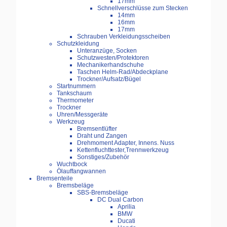
17mm
Schnellverschlüsse zum Stecken
14mm
16mm
17mm
Schrauben Verkleidungsscheiben
Schutzkleidung
Unteranzüge, Socken
Schutzwesten/Protektoren
Mechanikerhandschuhe
Taschen Helm-Rad/Abdeckplane
Trockner/Aufsatz/Bügel
Startnummern
Tankschaum
Thermometer
Trockner
Uhren/Messgeräte
Werkzeug
Bremsentlüfter
Draht und Zangen
Drehmoment Adapter, Innens. Nuss
Kettenfluchttester,Trennwerkzeug
Sonstiges/Zubehör
Wuchtbock
Ölauffangwannen
Bremsenteile
Bremsbeläge
SBS-Bremsbeläge
DC Dual Carbon
Aprilia
BMW
Ducati