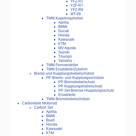
YFZ-R1
YZF-R7
YFZ-R9
MT-09
TWM Kupplungshebel
Aprilia
BMW
Ducati
Honda
Kawasaki
KTM
MV Agusta
Suzuki
Triumph
Yamaha
TWM Fernversteller
TWM Ersatzteile/Zubehör
Brems-und Kupplungshebelschützer
PP-Brems- und Kupplungsschützer
PP-Bremshebelschutz
PP-Kupplungshebelschutz
PP-Set Bremse+Kupplungsschutz
Ersatzteile
TWM-Bremshebelschützer
Carbonteile Motorrad
Carbon Set
Aprilia
BMW
Buell
Honda
Kawasaki
KTM