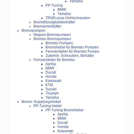
Yamaha
PP-Tuning
BMW
Yamaha
TRW/Lucas Hohlschrauben
Bremsflüssigkeitsbehälter
Bremsenentlüfter
Bremspumpen
Magura Bremspumpen
Brembo Bremspumpen
Brembo Pumpen
Bremshebel für Brembo Pumpen
Fernversteller für Brembo Pumpe
Zubehör, Schrauben, Behälter
Fernversteller für Brembo
Aprilia
BMW
Ducati
Honda
Kawasaki
KTM
Suzuki
Triumph
Yamaha
Brems- Kupplungshebel
PP-Tuning Hebel
PP-Tuning Bremshebel
Aprilia
BMW
Ducati
Honda
Kawasaki