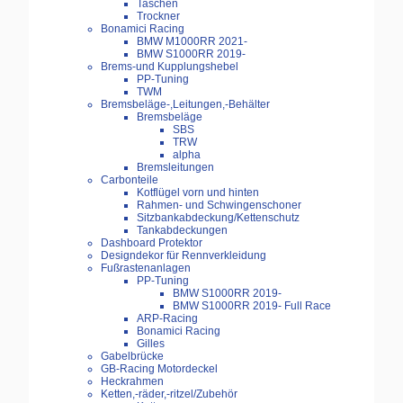
Taschen
Trockner
Bonamici Racing
BMW M1000RR 2021-
BMW S1000RR 2019-
Brems-und Kupplungshebel
PP-Tuning
TWM
Bremsbeläge-,Leitungen,-Behälter
Bremsbeläge
SBS
TRW
alpha
Bremsleitungen
Carbonteile
Kotflügel vorn und hinten
Rahmen- und Schwingenschoner
Sitzbankabdeckung/Kettenschutz
Tankabdeckungen
Dashboard Protektor
Designdekor für Rennverkleidung
Fußrastenanlagen
PP-Tuning
BMW S1000RR 2019-
BMW S1000RR 2019- Full Race
ARP-Racing
Bonamici Racing
Gilles
Gabelbrücke
GB-Racing Motordeckel
Heckrahmen
Ketten,-räder,-ritzel/Zubehör