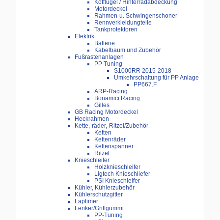
Kotflügel / Hinterradabdeckung
Motordeckel
Rahmen-u. Schwingenschoner
Rennverkleidungteile
Tankprotektoren
Elektrik
Batterie
Kabelbaum und Zubehör
Fußrastenanlagen
PP Tuning
S1000RR 2015-2018
Umkehrschaltung für PP Anlage
PP667.F
ARP-Racing
Bonamici Racing
Gilles
GB Racing Motordeckel
Heckrahmen
Kette,-räder,-Ritzel/Zubehör
Ketten
Kettenräder
Kettenspanner
Ritzel
Knieschleifer
Holzknieschleifer
Ligtech Knieschliefer
PSI Knieschleifer
Kühler, Kühlerzubehör
Kühlerschutzgitter
Laptimer
Lenker/Griffgummi
PP-Tuning