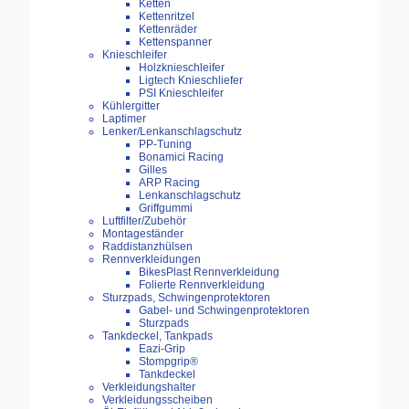
Ketten
Kettenritzel
Kettenräder
Kettenspanner
Knieschleifer
Holzknieschleifer
Ligtech Knieschliefer
PSI Knieschleifer
Kühlergitter
Laptimer
Lenker/Lenkanschlagschutz
PP-Tuning
Bonamici Racing
Gilles
ARP Racing
Lenkanschlagschutz
Griffgummi
Luftfilter/Zubehör
Montageständer
Raddistanzhülsen
Rennverkleidungen
BikesPlast Rennverkleidung
Folierte Rennverkleidung
Sturzpads, Schwingenprotektoren
Gabel- und Schwingenprotektoren
Sturzpads
Tankdeckel, Tankpads
Eazi-Grip
Stompgrip®
Tankdeckel
Verkleidungshalter
Verkleidungsscheiben