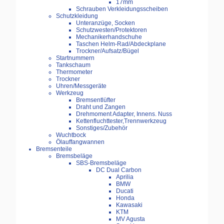
17mm
Schrauben Verkleidungsscheiben
Schutzkleidung
Unteranzüge, Socken
Schutzwesten/Protektoren
Mechanikerhandschuhe
Taschen Helm-Rad/Abdeckplane
Trockner/Aufsatz/Bügel
Startnummern
Tankschaum
Thermometer
Trockner
Uhren/Messgeräte
Werkzeug
Bremsentlüfter
Draht und Zangen
Drehmoment Adapter, Innens. Nuss
Kettenfluchttester,Trennwerkzeug
Sonstiges/Zubehör
Wuchtbock
Ölauffangwannen
Bremsenteile
Bremsbeläge
SBS-Bremsbeläge
DC Dual Carbon
Aprilia
BMW
Ducati
Honda
Kawasaki
KTM
MV Agusta