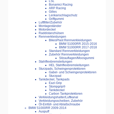
LSL
Bonamici Racing
ARP Racing
Gilles
Lenkanschlagschutz
Griffgummi
Luftfilter/Zubehör
Montageständer
Motordeckel
Raddistanzhülsen
Rennverkleidungen
BikesPlast Rennverkleidungen
BMW S1000RR 2015-2016
BMW S1000RR 2017-2018
Standard Rennverkleidungen
Zubehör Rennverkleidungen
Sitzauflagen/Moosgummi
Stahlflexbremsleitungen
HEL Stahlflexbremsleitungen
Sturzpads, Schwingenprotektoren
Gabel- und Schwingenprotektoren
Sturzpad
Tankdeckel, Tankpads
Eazi-Grip
Stompgrip®
Tankdeckel
Carbon Tankprotektoren
Verkleidungshalter/Luftkanal
Verkleidungsscheiben, Zubehör
Öl-Einfüll- und Ablaßschraube
BMW S1000RR 2009-2014
Auspuff