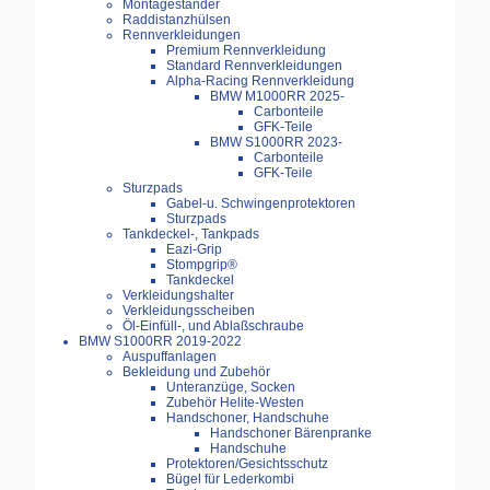
Montageständer
Raddistanzhülsen
Rennverkleidungen
Premium Rennverkleidung
Standard Rennverkleidungen
Alpha-Racing Rennverkleidung
BMW M1000RR 2025-
Carbonteile
GFK-Teile
BMW S1000RR 2023-
Carbonteile
GFK-Teile
Sturzpads
Gabel-u. Schwingenprotektoren
Sturzpads
Tankdeckel-, Tankpads
Eazi-Grip
Stompgrip®
Tankdeckel
Verkleidungshalter
Verkleidungsscheiben
Öl-Einfüll-, und Ablaßschraube
BMW S1000RR 2019-2022
Auspuffanlagen
Bekleidung und Zubehör
Unteranzüge, Socken
Zubehör Helite-Westen
Handschoner, Handschuhe
Handschoner Bärenpranke
Handschuhe
Protektoren/Gesichtsschutz
Bügel für Lederkombi