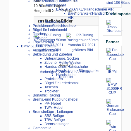
Artikelnummer: PP50-22R7
Handschoner-, Handschuhe
sind 106 Gäste 
Handschoner
10 Stück auf Lager
BÄRENPRANKE®Handschoner AIR
Hergestellt von: PP-Racing
Bärenpranke ®Handschoner
Direktimporte
AIR
zusätzliche Bilder
Handschuhe
Protektoren/Gesichtsschutz
Bügel für Lederkombi
Taschen
Trockner
Partner
Trinkflaschen
BMW S1000RR 2023-
größeres Bild
größeres Bild
Auspuffanlagen
Bekleidung und Zubehör
Unteranzüge, Socken
Zubehör Helite-Westen
Artikel 2/2
Handschoner, Handschuhe
Handschoner Bärenpranke
Vorheriger
Zurück zur Artikelliste
Handschuhe
Nächster
Protektoren
Bügel für Lederkombi
Taschen
Trockner
Bonamici Racing
Brems,-und Kupplungshebel
PP- Hebel
TWM-Hebel
Bremsbeläge-, Leitungen
SBS-Beläge
TRW-Beläge
Bremsleitungen
Carbonteile