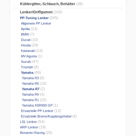
Kühlergitter,-Schlauch, Behälter
(38)
Lenker/Griffgummi
(330)
(205)
PP-Tuning Lenker
Allgemein PP Lenker
(13)
Aprilia
(7)
BMW
(10)
Ducati
(29)
Honda
(24)
Kawasaki
(1)
MV Agusta
(47)
Suzuki
(8)
Triumph
(49)
Yamaha
(6)
Yamaha R3
(16)
Yamaha R6
(2)
Yamaha R7
(4)
Yamaha R9
(20)
Yamaha R1
(1)
Yamaha XSR900 GP
(13)
Ersatzteile-PP-Lenker
(4)
Ersatzteile Brems/Kupplungshebel
(54)
LSL Lenker
(19)
ARP-Lenker
(20)
Bonamici Racing