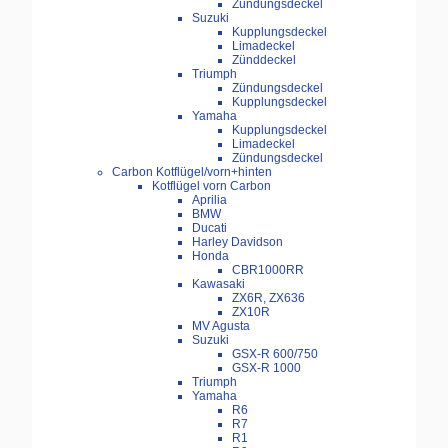
Zündungsdeckel
Suzuki
Kupplungsdeckel
Limadeckel
Zünddeckel
Triumph
Zündungsdeckel
Kupplungsdeckel
Yamaha
Kupplungsdeckel
Limadeckel
Zündungsdeckel
Carbon Kotflügel/vorn+hinten
Kotflügel vorn Carbon
Aprilia
BMW
Ducati
Harley Davidson
Honda
CBR1000RR
Kawasaki
ZX6R, ZX636
ZX10R
MV Agusta
Suzuki
GSX-R 600/750
GSX-R 1000
Triumph
Yamaha
R6
R7
R1