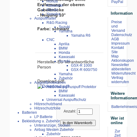
Honda
Entfernung der oberen
Kawasaki
Gabelbrücke
Suzuki
Information
Yamaha
- Neigung 10°
Auspuffhalter
Preise
R&G Racing
und
Suzuki
Farbe: schwarz
Versand
Yamaha
Datenschutz
Yamaha R6
AGB
CNC
Impressum
Aprilia
Kontakt
BMW
Site
Honda
Map
Kawasaki
Aktionskupon
Suzuki
Hersteller-EU Verantwortliche
Newsletter
GSX-R 1000
Person
abbestellen
GSX-R 600/750
Widerrufsrecht
Yamaha
Vertrag
Zubehör
Download pdf:
widerrufen
Auspuffprotektoren
R&G Racing Auspuff Protektor
BMW
Weitere
Kawasaki
Informatione
Universal Auspuffschutz
Hitzeschutzband
Batteriehinweis
Hitzeschutzfolie
Anzahl:
Batterien
LP Batterie
Wer ist
Bekleidung u. Zubehör
online
Unteranzüge, Socken
Airbag Westen Zubehör
Zur
Zubehör
Zeit