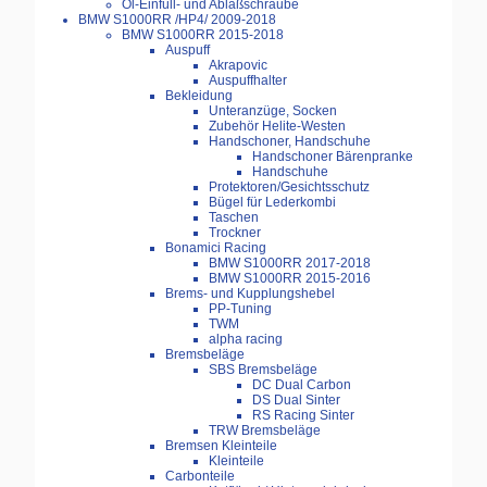
Öl-Einfüll- und Ablaßschraube
BMW S1000RR /HP4/ 2009-2018
BMW S1000RR 2015-2018
Auspuff
Akrapovic
Auspuffhalter
Bekleidung
Unteranzüge, Socken
Zubehör Helite-Westen
Handschoner, Handschuhe
Handschoner Bärenpranke
Handschuhe
Protektoren/Gesichtsschutz
Bügel für Lederkombi
Taschen
Trockner
Bonamici Racing
BMW S1000RR 2017-2018
BMW S1000RR 2015-2016
Brems- und Kupplungshebel
PP-Tuning
TWM
alpha racing
Bremsbeläge
SBS Bremsbeläge
DC Dual Carbon
DS Dual Sinter
RS Racing Sinter
TRW Bremsbeläge
Bremsen Kleinteile
Kleinteile
Carbonteile