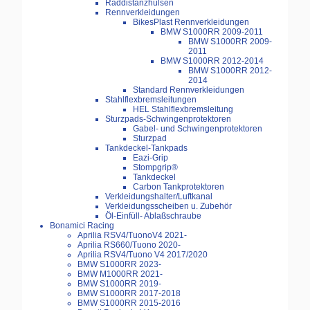
Raddistanzhülsen
Rennverkleidungen
BikesPlast Rennverkleidungen
BMW S1000RR 2009-2011
BMW S1000RR 2009-
2011
BMW S1000RR 2012-2014
BMW S1000RR 2012-
2014
Standard Rennverkleidungen
Stahlflexbremsleitungen
HEL Stahlflexbremsleitung
Sturzpads-Schwingenprotektoren
Gabel- und Schwingenprotektoren
Sturzpad
Tankdeckel-Tankpads
Eazi-Grip
Stompgrip®
Tankdeckel
Carbon Tankprotektoren
Verkleidungshalter/Luftkanal
Verkleidungsscheiben u. Zubehör
Öl-Einfüll- Ablaßschraube
Bonamici Racing
Aprilia RSV4/TuonoV4 2021-
Aprilia RS660/Tuono 2020-
Aprilia RSV4/Tuono V4 2017/2020
BMW S1000RR 2023-
BMW M1000RR 2021-
BMW S1000RR 2019-
BMW S1000RR 2017-2018
BMW S1000RR 2015-2016