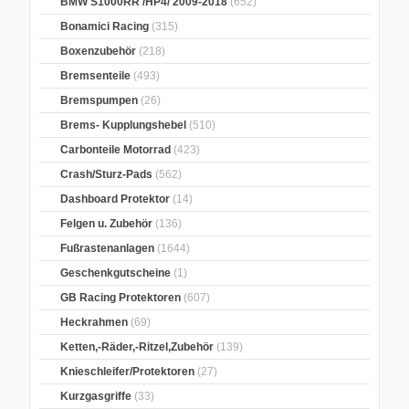
BMW S1000RR /HP4/ 2009-2018
(652)
Bonamici Racing
(315)
Boxenzubehör
(218)
Bremsenteile
(493)
Bremspumpen
(26)
Brems- Kupplungshebel
(510)
Carbonteile Motorrad
(423)
Crash/Sturz-Pads
(562)
Dashboard Protektor
(14)
Felgen u. Zubehör
(136)
Fußrastenanlagen
(1644)
Geschenkgutscheine
(1)
GB Racing Protektoren
(607)
Heckrahmen
(69)
Ketten,-Räder,-Ritzel,Zubehör
(139)
Knieschleifer/Protektoren
(27)
Kurzgasgriffe
(33)