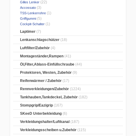
(22)
Gilles Lenker
(3)
Accossato
(1)
TSS-Lenkerrohre
(5)
Griffgummi
(1)
Cockpit-Schalter
Laptimer
(7)
Lenkanschlagschützer
(18)
Luftfilter/Zubehör
(4)
Montageständer,Rampen
(41)
Öl,Filter,Ablass-Einfüllschraube
(44)
Protektoren, Westen, Zubehör
(9)
Reifenwärmer / Zubehör
(17)
Rennverkleidungen/Zubehör
(1224)
Tankhauben,Tankdeckel, Zubehör
(182)
Stompgrip/Eazigrip
(167)
SKeeD Unterbekleidung
(6)
Verkleidungshalter/Luftkanal
(187)
Verkleidungsscheiben u.Zubehör
(115)