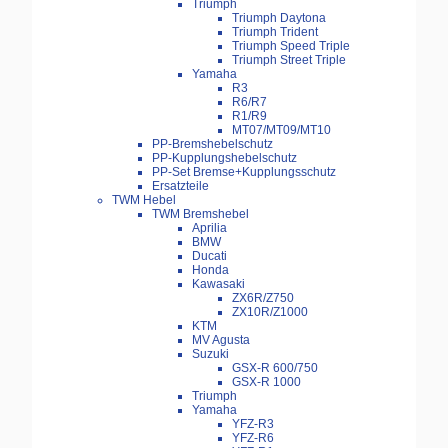
Triumph
Triumph Daytona
Triumph Trident
Triumph Speed Triple
Triumph Street Triple
Yamaha
R3
R6/R7
R1/R9
MT07/MT09/MT10
PP-Bremshebelschutz
PP-Kupplungshebelschutz
PP-Set Bremse+Kupplungsschutz
Ersatzteile
TWM Hebel
TWM Bremshebel
Aprilia
BMW
Ducati
Honda
Kawasaki
ZX6R/Z750
ZX10R/Z1000
KTM
MV Agusta
Suzuki
GSX-R 600/750
GSX-R 1000
Triumph
Yamaha
YFZ-R3
YFZ-R6