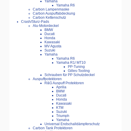
Yamaha
Yamaha R6
Carbon Lampenmaske
Carbon Auspuffabdeckung
Carbon Kettenschutz
Crash/Sturz-Pads
Alu-Motordeckel
BMW
Ducati
Honda
Kawasaki
MV Agusta
Suzuki
Yamaha
Yamaha R6
Yamaha R1/ MT10
PP-Tuning
Gilles-Tooling
Schrauben für PP Schutzdeckel
Auspuffpotektoren
R&G Auspuff Protektoren
Aprilia
BMW
Ducati
Honda
Kawasaki
KTM
Suzuki
Triumph
Yamaha
Universal Endschalldämpferschutz
Carbon Tank Protektoren