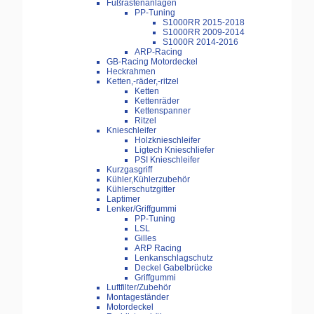
Fußrastenanlagen
PP-Tuning
S1000RR 2015-2018
S1000RR 2009-2014
S1000R 2014-2016
ARP-Racing
GB-Racing Motordeckel
Heckrahmen
Ketten,-räder,-ritzel
Ketten
Kettenräder
Kettenspanner
Ritzel
Knieschleifer
Holzknieschleifer
Ligtech Knieschliefer
PSI Knieschleifer
Kurzgasgriff
Kühler,Kühlerzubehör
Kühlerschutzgitter
Laptimer
Lenker/Griffgummi
PP-Tuning
LSL
Gilles
ARP Racing
Lenkanschlagschutz
Deckel Gabelbrücke
Griffgummi
Luftfilter/Zubehör
Montageständer
Motordeckel