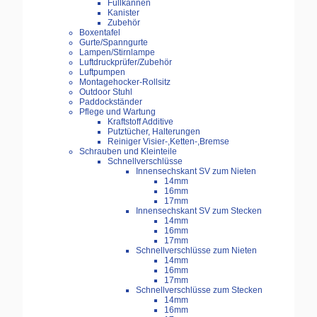
Füllkannen
Kanister
Zubehör
Boxentafel
Gurte/Spanngurte
Lampen/Stirnlampe
Luftdruckprüfer/Zubehör
Luftpumpen
Montagehocker-Rollsitz
Outdoor Stuhl
Paddockständer
Pflege und Wartung
Kraftstoff Additive
Putztücher, Halterungen
Reiniger Visier-,Ketten-,Bremse
Schrauben und Kleinteile
Schnellverschlüsse
Innensechskant SV zum Nieten
14mm
16mm
17mm
Innensechskant SV zum Stecken
14mm
16mm
17mm
Schnellverschlüsse zum Nieten
14mm
16mm
17mm
Schnellverschlüsse zum Stecken
14mm
16mm