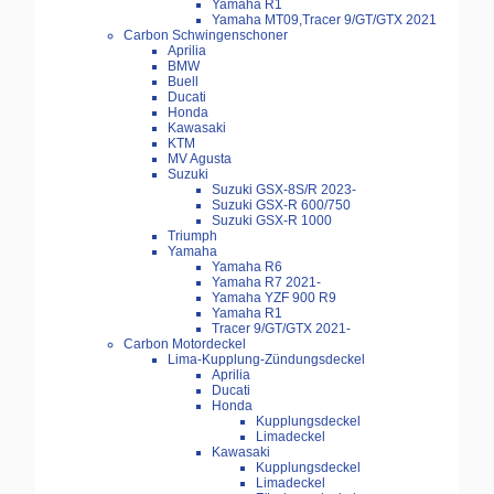
Yamaha R1
Yamaha MT09,Tracer 9/GT/GTX 2021
Carbon Schwingenschoner
Aprilia
BMW
Buell
Ducati
Honda
Kawasaki
KTM
MV Agusta
Suzuki
Suzuki GSX-8S/R 2023-
Suzuki GSX-R 600/750
Suzuki GSX-R 1000
Triumph
Yamaha
Yamaha R6
Yamaha R7 2021-
Yamaha YZF 900 R9
Yamaha R1
Tracer 9/GT/GTX 2021-
Carbon Motordeckel
Lima-Kupplung-Zündungsdeckel
Aprilia
Ducati
Honda
Kupplungsdeckel
Limadeckel
Kawasaki
Kupplungsdeckel
Limadeckel