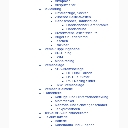
Akrapovic
Auspuffhalter
Bekleidung
Unteranzüge, Socken
Zubehör Helite-Westen
Handschoner, Handschuhe
Handschoner Bärenpranke
Handschuhe
Protektoren/Gesichtsschutz
Bügel für Lederkombi
Taschen
Trockner
Brems-Kupplungshebel
PP-Tuning
TWM
alpha racing
Bremsbeläge
SBS-Bremsbeläge
DC Dual Carbon
DS Dual Sinter
RST Racing Sinter
TRW Bremsbeläge
Bremsen Kleinteile
Carbonteile
Kotflügel und Hinterradabdeckung
Motordeckel
Rahmen- und Schwingenschoner
Tankprotektoren
Deckel ABS-Druckmodulator
Elektrik/Batterie
Batterie
Kabelbaum und Zubehör