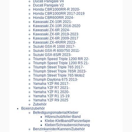
Ducati Panigale V4
Ducati Panigale V2
Honda CBR1000RR-R 2020-
Honda CBR1000RR 2017-2019
Honda CBR600RR 2024-
Kawasaki ZX-10R 2021-
Kawasaki ZX-10R 2016-2020
Kawasaki ZX-6R 2024-
Kawasaki ZX-6R 2019-2023
Kawasaki ZX-6R 2009-2017
Kawasaki ZX-4R/RR 2023-
Suzuki GSX-R 1000 2017-
Suzuki GSX-R 600/750 2011-
Suzuki GSX-8S/R 2023-
Triumph Speed Triple 1200 RR 22-
Triumph Speed Triple 1200 RS 21-
Triumph Street Triple 765 2017-
Triumph Street Triple 765R 2023-
Triumph Street Triple 765 Moto2
Triumph Daytona 675 2013-
Yamaha YZF R6 2017-
Yamaha YZF R7 2021-
Yamaha YZF R1 2020-
Yamaha YZF R1 15-19
Yamaha YZF R9 2025
Zubehör
Boxenzubehör
Befestigungsmaterial/Kleber
Hitzeschutzfolie/-Band
Klebe-Klettband/Panzertape
Kleber/Schraubensicherung
Benzinkanister/Kannen/Zubehör