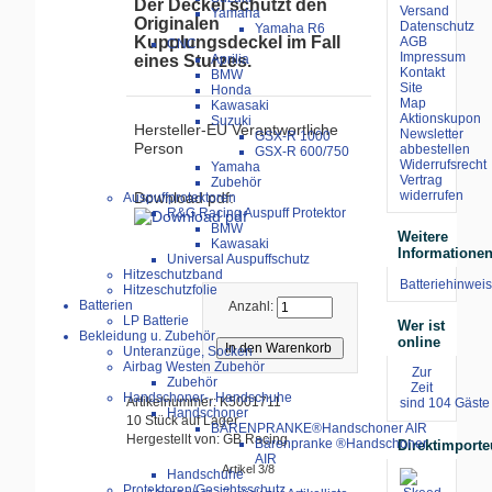
Der Deckel schützt den
Versand
Yamaha
Originalen
Datenschutz
Yamaha R6
Kupplungsdeckel im Fall
AGB
CNC
Impressum
Aprilia
eines Sturzes.
Kontakt
BMW
Site
Honda
Map
Kawasaki
Aktionskupon
Suzuki
Hersteller-EU Verantwortliche
Newsletter
GSX-R 1000
Person
abbestellen
GSX-R 600/750
Widerrufsrecht
Yamaha
Vertrag
Zubehör
widerrufen
Download pdf:
Auspuffprotektoren
R&G Racing Auspuff Protektor
BMW
Weitere
Kawasaki
Informatione
Universal Auspuffschutz
Hitzeschutzband
Batteriehinweis
Hitzeschutzfolie
Batterien
Anzahl:
LP Batterie
Wer ist
Bekleidung u. Zubehör
online
Unteranzüge, Socken
Airbag Westen Zubehör
Zur
Zubehör
Zeit
Handschoner-, Handschuhe
Artikelnummer: K5001711
sind 104 Gäste 
Handschoner
10 Stück auf Lager
BÄRENPRANKE®Handschoner AIR
Hergestellt von: GB Racing
Bärenpranke ®Handschoner
Direktimporte
AIR
Artikel 3/8
Handschuhe
Protektoren/Gesichtsschutz