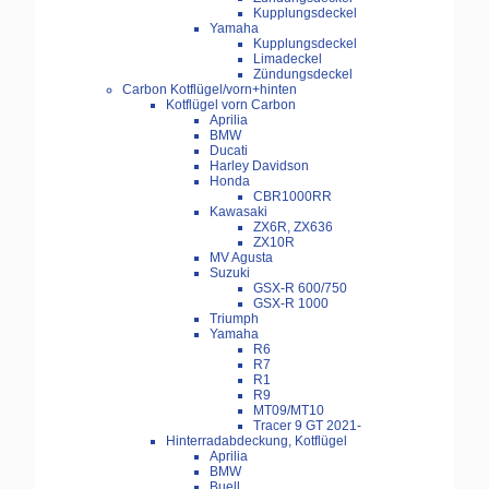
Kupplungsdeckel
Yamaha
Kupplungsdeckel
Limadeckel
Zündungsdeckel
Carbon Kotflügel/vorn+hinten
Kotflügel vorn Carbon
Aprilia
BMW
Ducati
Harley Davidson
Honda
CBR1000RR
Kawasaki
ZX6R, ZX636
ZX10R
MV Agusta
Suzuki
GSX-R 600/750
GSX-R 1000
Triumph
Yamaha
R6
R7
R1
R9
MT09/MT10
Tracer 9 GT 2021-
Hinterradabdeckung, Kotflügel
Aprilia
BMW
Buell