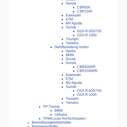
Honda
CBR600
CBR1000
Kawasaki
KTM
MV Agusta
Suzuki
GSX-R 600/750
GSX-R 1000
Triumph
Yamaha
Stahlflexleitung hinten
Aprilia
BMW
Ducati
Honda
CBR600RR
CBR1000RR
Kawasaki
KTM
MV Agusta
Suzuki
GSX-R 600/750
GSX-R 1000
Triumph
Yamaha
PP-Tuning
BMW
Yamaha
TRW/Lucas Hohlschrauben
Bremsflüssigkeitsbehälter
Bremsenentlüfter