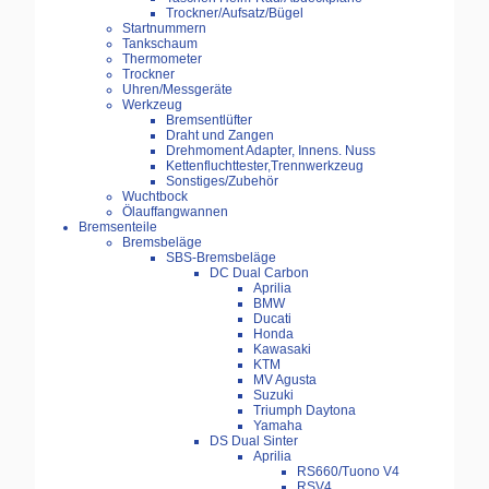
Trockner/Aufsatz/Bügel
Startnummern
Tankschaum
Thermometer
Trockner
Uhren/Messgeräte
Werkzeug
Bremsentlüfter
Draht und Zangen
Drehmoment Adapter, Innens. Nuss
Kettenfluchttester,Trennwerkzeug
Sonstiges/Zubehör
Wuchtbock
Ölauffangwannen
Bremsenteile
Bremsbeläge
SBS-Bremsbeläge
DC Dual Carbon
Aprilia
BMW
Ducati
Honda
Kawasaki
KTM
MV Agusta
Suzuki
Triumph Daytona
Yamaha
DS Dual Sinter
Aprilia
RS660/Tuono V4
RSV4