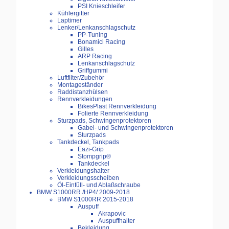
PSI Knieschleifer
Kühlergitter
Laptimer
Lenker/Lenkanschlagschutz
PP-Tuning
Bonamici Racing
Gilles
ARP Racing
Lenkanschlagschutz
Griffgummi
Luftfilter/Zubehör
Montageständer
Raddistanzhülsen
Rennverkleidungen
BikesPlast Rennverkleidung
Folierte Rennverkleidung
Sturzpads, Schwingenprotektoren
Gabel- und Schwingenprotektoren
Sturzpads
Tankdeckel, Tankpads
Eazi-Grip
Stompgrip®
Tankdeckel
Verkleidungshalter
Verkleidungsscheiben
Öl-Einfüll- und Ablaßschraube
BMW S1000RR /HP4/ 2009-2018
BMW S1000RR 2015-2018
Auspuff
Akrapovic
Auspuffhalter
Bekleidung