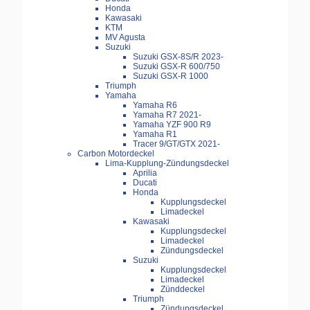
Honda
Kawasaki
KTM
MV Agusta
Suzuki
Suzuki GSX-8S/R 2023-
Suzuki GSX-R 600/750
Suzuki GSX-R 1000
Triumph
Yamaha
Yamaha R6
Yamaha R7 2021-
Yamaha YZF 900 R9
Yamaha R1
Tracer 9/GT/GTX 2021-
Carbon Motordeckel
Lima-Kupplung-Zündungsdeckel
Aprilia
Ducati
Honda
Kupplungsdeckel
Limadeckel
Kawasaki
Kupplungsdeckel
Limadeckel
Zündungsdeckel
Suzuki
Kupplungsdeckel
Limadeckel
Zünddeckel
Triumph
Zündungsdeckel