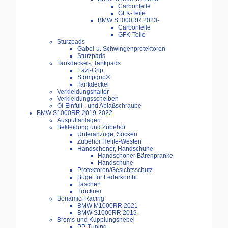
Carbonteile
GFK-Teile
BMW S1000RR 2023-
Carbonteile
GFK-Teile
Sturzpads
Gabel-u. Schwingenprotektoren
Sturzpads
Tankdeckel-, Tankpads
Eazi-Grip
Stompgrip®
Tankdeckel
Verkleidungshalter
Verkleidungsscheiben
Öl-Einfüll-, und Ablaßschraube
BMW S1000RR 2019-2022
Auspuffanlagen
Bekleidung und Zubehör
Unteranzüge, Socken
Zubehör Helite-Westen
Handschoner, Handschuhe
Handschoner Bärenpranke
Handschuhe
Protektoren/Gesichtsschutz
Bügel für Lederkombi
Taschen
Trockner
Bonamici Racing
BMW M1000RR 2021-
BMW S1000RR 2019-
Brems-und Kupplungshebel
PP-Tuning