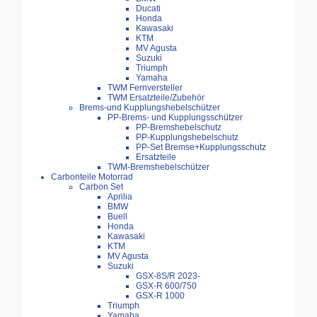
Ducati
Honda
Kawasaki
KTM
MV Agusta
Suzuki
Triumph
Yamaha
TWM Fernversteller
TWM Ersatzteile/Zubehör
Brems-und Kupplungshebelschützer
PP-Brems- und Kupplungsschützer
PP-Bremshebelschutz
PP-Kupplungshebelschutz
PP-Set Bremse+Kupplungsschutz
Ersatzteile
TWM-Bremshebelschützer
Carbonteile Motorrad
Carbon Set
Aprilia
BMW
Buell
Honda
Kawasaki
KTM
MV Agusta
Suzuki
GSX-8S/R 2023-
GSX-R 600/750
GSX-R 1000
Triumph
Yamaha