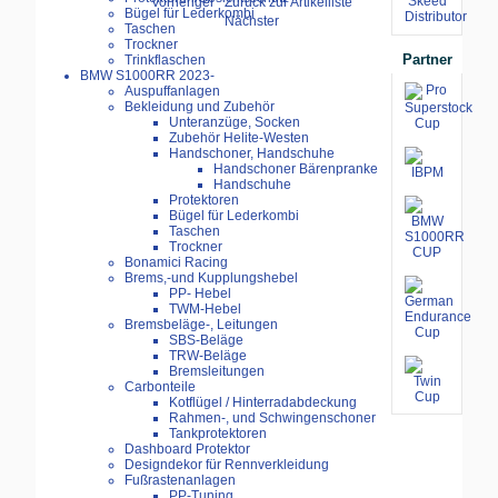
Vorheriger
Zurück zur Artikelliste
Bügel für Lederkombi
Nächster
Taschen
Trockner
Partner
Trinkflaschen
BMW S1000RR 2023-
Auspuffanlagen
Bekleidung und Zubehör
Unteranzüge, Socken
Zubehör Helite-Westen
Handschoner, Handschuhe
Handschoner Bärenpranke
Handschuhe
Protektoren
Bügel für Lederkombi
Taschen
Trockner
Bonamici Racing
Brems,-und Kupplungshebel
PP- Hebel
TWM-Hebel
Bremsbeläge-, Leitungen
SBS-Beläge
TRW-Beläge
Bremsleitungen
Carbonteile
Kotflügel / Hinterradabdeckung
Rahmen-, und Schwingenschoner
Tankprotektoren
Dashboard Protektor
Designdekor für Rennverkleidung
Fußrastenanlagen
PP-Tuning