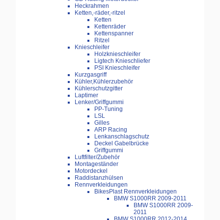
Heckrahmen
Ketten,-räder,-ritzel
Ketten
Kettenräder
Kettenspanner
Ritzel
Knieschleifer
Holzknieschleifer
Ligtech Knieschliefer
PSI Knieschleifer
Kurzgasgriff
Kühler,Kühlerzubehör
Kühlerschutzgitter
Laptimer
Lenker/Griffgummi
PP-Tuning
LSL
Gilles
ARP Racing
Lenkanschlagschutz
Deckel Gabelbrücke
Griffgummi
Luftfilter/Zubehör
Montageständer
Motordeckel
Raddistanzhülsen
Rennverkleidungen
BikesPlast Rennverkleidungen
BMW S1000RR 2009-2011
BMW S1000RR 2009-
2011
BMW S1000RR 2012-2014