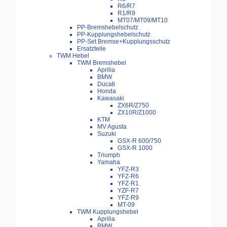
R6/R7
R1/R9
MT07/MT09/MT10
PP-Bremshebelschutz
PP-Kupplungshebelschutz
PP-Set Bremse+Kupplungsschutz
Ersatzteile
TWM Hebel
TWM Bremshebel
Aprilia
BMW
Ducati
Honda
Kawasaki
ZX6R/Z750
ZX10R/Z1000
KTM
MV Agusta
Suzuki
GSX-R 600/750
GSX-R 1000
Triumph
Yamaha
YFZ-R3
YFZ-R6
YFZ-R1
YZF-R7
YFZ-R9
MT-09
TWM Kupplungshebel
Aprilia
BMW