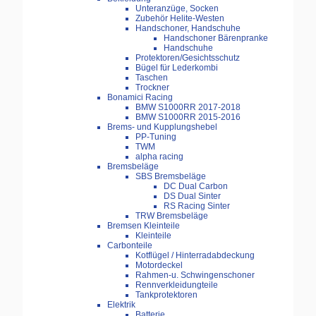
Unteranzüge, Socken
Zubehör Helite-Westen
Handschoner, Handschuhe
Handschoner Bärenpranke
Handschuhe
Protektoren/Gesichtsschutz
Bügel für Lederkombi
Taschen
Trockner
Bonamici Racing
BMW S1000RR 2017-2018
BMW S1000RR 2015-2016
Brems- und Kupplungshebel
PP-Tuning
TWM
alpha racing
Bremsbeläge
SBS Bremsbeläge
DC Dual Carbon
DS Dual Sinter
RS Racing Sinter
TRW Bremsbeläge
Bremsen Kleinteile
Kleinteile
Carbonteile
Kotflügel / Hinterradabdeckung
Motordeckel
Rahmen-u. Schwingenschoner
Rennverkleidungteile
Tankprotektoren
Elektrik
Batterie