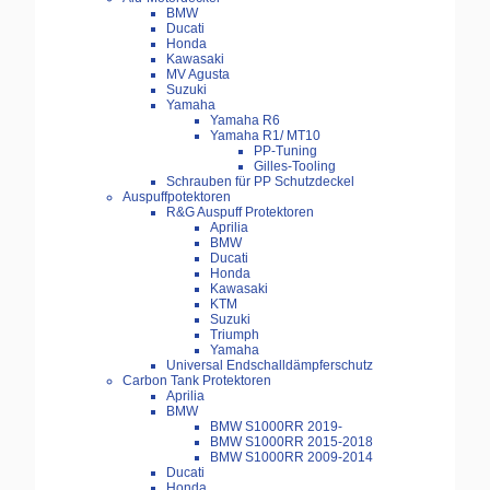
BMW
Ducati
Honda
Kawasaki
MV Agusta
Suzuki
Yamaha
Yamaha R6
Yamaha R1/ MT10
PP-Tuning
Gilles-Tooling
Schrauben für PP Schutzdeckel
Auspuffpotektoren
R&G Auspuff Protektoren
Aprilia
BMW
Ducati
Honda
Kawasaki
KTM
Suzuki
Triumph
Yamaha
Universal Endschalldämpferschutz
Carbon Tank Protektoren
Aprilia
BMW
BMW S1000RR 2019-
BMW S1000RR 2015-2018
BMW S1000RR 2009-2014
Ducati
Honda