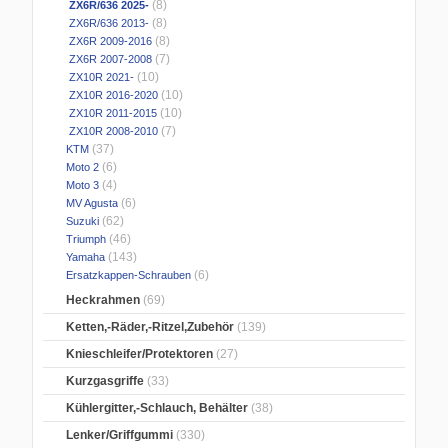
(8)
ZX6R/636 2025-
(8)
ZX6R/636 2013-
(8)
ZX6R 2009-2016
(7)
ZX6R 2007-2008
(10)
ZX10R 2021-
(10)
ZX10R 2016-2020
(10)
ZX10R 2011-2015
(7)
ZX10R 2008-2010
(37)
KTM
(6)
Moto 2
(4)
Moto 3
(6)
MV Agusta
(62)
Suzuki
(46)
Triumph
(143)
Yamaha
(6)
Ersatzkappen-Schrauben
Heckrahmen
(69)
Ketten,-Räder,-Ritzel,Zubehör
(139)
Knieschleifer/Protektoren
(27)
Kurzgasgriffe
(33)
Kühlergitter,-Schlauch, Behälter
(38)
Lenker/Griffgummi
(330)