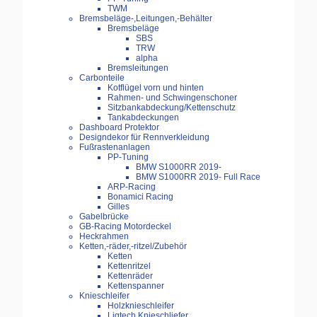
TWM
Bremsbeläge-,Leitungen,-Behälter
Bremsbeläge
SBS
TRW
alpha
Bremsleitungen
Carbonteile
Kotflügel vorn und hinten
Rahmen- und Schwingenschoner
Sitzbankabdeckung/Kettenschutz
Tankabdeckungen
Dashboard Protektor
Designdekor für Rennverkleidung
Fußrastenanlagen
PP-Tuning
BMW S1000RR 2019-
BMW S1000RR 2019- Full Race
ARP-Racing
Bonamici Racing
Gilles
Gabelbrücke
GB-Racing Motordeckel
Heckrahmen
Ketten,-räder,-ritzel/Zubehör
Ketten
Kettenritzel
Kettenräder
Kettenspanner
Knieschleifer
Holzknieschleifer
Ligtech Knieschliefer