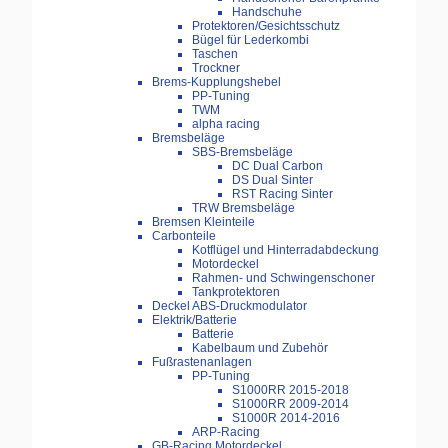
Handschuhe
Protektoren/Gesichtsschutz
Bügel für Lederkombi
Taschen
Trockner
Brems-Kupplungshebel
PP-Tuning
TWM
alpha racing
Bremsbeläge
SBS-Bremsbeläge
DC Dual Carbon
DS Dual Sinter
RST Racing Sinter
TRW Bremsbeläge
Bremsen Kleinteile
Carbonteile
Kotflügel und Hinterradabdeckung
Motordeckel
Rahmen- und Schwingenschoner
Tankprotektoren
Deckel ABS-Druckmodulator
Elektrik/Batterie
Batterie
Kabelbaum und Zubehör
Fußrastenanlagen
PP-Tuning
S1000RR 2015-2018
S1000RR 2009-2014
S1000R 2014-2016
ARP-Racing
GB-Racing Motordeckel