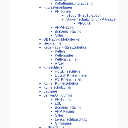
Kabelbaum und Zubehör
Fußrastenanlagen
PP Tuning
S1000RR 2015-2018
Umkehrschaltung für PP Anlage
PP667.F
ARP-Racing
Bonamici Racing
Gilles
GB Racing Motordeckel
Heckrahmen
Kette,-räder,-Ritzel/Zubehör
Ketten
Kettenräder
Kettenspanner
Ritzel
Knieschleifer
Holzknieschleifer
Ligtech Knieschliefer
PSI Knieschleifer
Kühler, Kühlerzubehör
Kühlerschutzgitter
Laptimer
Lenker/Griffgummi
PP-Tuning
LSL
Bonamici Racing
ARP Racing
Gilles
Lenkanschlagschutz
Griffgummi
Luftfilter/Zubehör