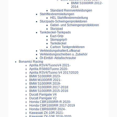
BMW S1000RR 2012-
2014
Standard Rennverkleidungen
Stahlflexbremsleitungen
HEL Stahlflexbremsleitung
Sturzpads-Schwingenprotektoren
Gabel- und Schwingenprotektoren
Sturzpad
Tankdeckel-Tankpads
Eazi-Grip
Stompgrip®
Tankdeckel
Carbon Tankprotektoren
Verkleidungshalter/Luftkanal
Verkleidungsscheiben u. Zubehör
Öl-Einfüll- Ablaßschraube
Bonamici Racing
Aprilia RSV4/TuonoV4 2021-
Aprilia RS660/Tuono 2020-
Aprilia RSV4/Tuono V4 2017/2020
BMW S1000RR 2023-
BMW M1000RR 2021-
BMW S1000RR 2019-
BMW S1000RR 2017-2018
BMW S1000RR 2015-2016
Ducati Panigale V4
Ducati Panigale V2
Honda CBR1000RR-R 2020-
Honda CBR1000RR 2017-2019
Honda CBR600RR 2024-
Kawasaki ZX-10R 2021-
Kawasaki ZX-10R 2016-2020