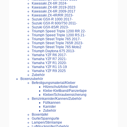
Kawasaki ZX-6R 2024-
Kawasaki ZX-6R 2019-2023
Kawasaki ZX-6R 2009-2017
Kawasaki ZX-4R/RR 2023-
Suzuki GSX-R 1000 2017-
Suzuki GSX-R 600/750 2011-
Suzuki GSX-8S/R 2023-
Triumph Speed Triple 1200 RR 22-
Triumph Speed Triple 1200 RS 21-
Triumph Street Triple 765 2017-
Triumph Street Triple 765R 2023-
Triumph Street Triple 765 Moto2
Triumph Daytona 675 2013-
Yamaha YZF R6 2017-
Yamaha YZF R7 2021-
Yamaha YZF R1 2020-
Yamaha YZF R1 15-19
Yamaha YZF R9 2025
Zubehör
Boxenzubehör
Befestigungsmaterial/Kleber
Hitzeschutzfolie/-Band
Klebe-Klettband/Panzertape
Kleber/Schraubensicherung
Benzinkanister/Kannen/Zubehör
Füllkannen
Kanister
Zubehör
Boxentafel
Gurte/Spanngurte
Lampen/Stirnlampe
Luftdruckprüfer/Zubehör