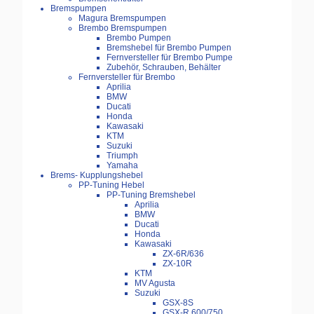
Bremspumpen
Magura Bremspumpen
Brembo Bremspumpen
Brembo Pumpen
Bremshebel für Brembo Pumpen
Fernversteller für Brembo Pumpe
Zubehör, Schrauben, Behälter
Fernversteller für Brembo
Aprilia
BMW
Ducati
Honda
Kawasaki
KTM
Suzuki
Triumph
Yamaha
Brems- Kupplungshebel
PP-Tuning Hebel
PP-Tuning Bremshebel
Aprilia
BMW
Ducati
Honda
Kawasaki
ZX-6R/636
ZX-10R
KTM
MV Agusta
Suzuki
GSX-8S
GSX-R 600/750