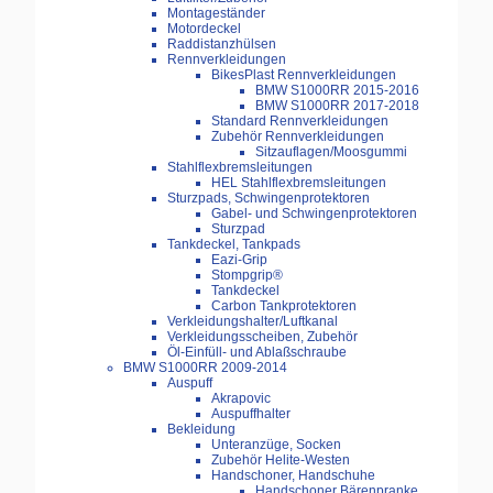
Montageständer
Motordeckel
Raddistanzhülsen
Rennverkleidungen
BikesPlast Rennverkleidungen
BMW S1000RR 2015-2016
BMW S1000RR 2017-2018
Standard Rennverkleidungen
Zubehör Rennverkleidungen
Sitzauflagen/Moosgummi
Stahlflexbremsleitungen
HEL Stahlflexbremsleitungen
Sturzpads, Schwingenprotektoren
Gabel- und Schwingenprotektoren
Sturzpad
Tankdeckel, Tankpads
Eazi-Grip
Stompgrip®
Tankdeckel
Carbon Tankprotektoren
Verkleidungshalter/Luftkanal
Verkleidungsscheiben, Zubehör
Öl-Einfüll- und Ablaßschraube
BMW S1000RR 2009-2014
Auspuff
Akrapovic
Auspuffhalter
Bekleidung
Unteranzüge, Socken
Zubehör Helite-Westen
Handschoner, Handschuhe
Handschoner Bärenpranke