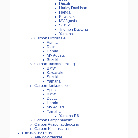
Ducati
Harley Davidson
Honda
Kawasaki
MV Agusta
Suzuki
Triumph Daytona
Yamaha
Carbon Luftkanäle
Aprilia
Ducati
Honda
MV Agusta
Suzuki
Carbon Tankabdeckung
BMW
Kawasaki
Suzuki
Yamaha
Carbon Tankprotektor
Aprilia
BMW
Ducati
Honda
MV Agusta
Yamaha
Yamaha R6
Carbon Lampenmaske
Carbon Auspuffabdeckung
Carbon Kettenschutz
Crash/Sturz-Pads
Alu-Motordeckel