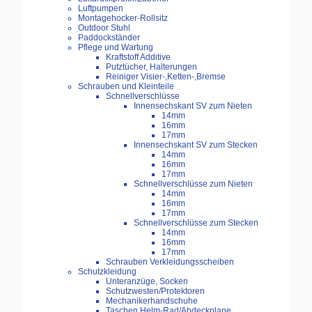
Luftpumpen
Montagehocker-Rollsitz
Outdoor Stuhl
Paddockständer
Pflege und Wartung
Kraftstoff Additive
Putztücher, Halterungen
Reiniger Visier-,Ketten-,Bremse
Schrauben und Kleinteile
Schnellverschlüsse
Innensechskant SV zum Nieten
14mm
16mm
17mm
Innensechskant SV zum Stecken
14mm
16mm
17mm
Schnellverschlüsse zum Nieten
14mm
16mm
17mm
Schnellverschlüsse zum Stecken
14mm
16mm
17mm
Schrauben Verkleidungsscheiben
Schutzkleidung
Unteranzüge, Socken
Schutzwesten/Protektoren
Mechanikerhandschuhe
Taschen Helm-Rad/Abdeckplane