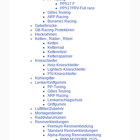
PP517.F
PP517FRV-Full race
Gilles Tooling
ARP Racing
Bonamici Racing
Gabelbrücke
GB-Racing Protektoren
Heckrahmen
Ketten-, Räder-, Ritzel
Ketten
Kettenrad
Kettenritzel
Kettenspanner
Knieschleifer
Holz-Knieschleifer
Lightech-Knieschleifer
PSI Knieschleifer
Kühlergitter
Lenker/Griffgummi
PP-Tuning
Gilles Tooling
ARP Racing
Lenkanschlagschutz
Griffgummi
Luftfilter/Zubehör
Montageständer
Raddistanzhülsen
Rennverkleidungen
Premium Rennverkleidung
Standard Rennverkleidungen
Alpha-Racing Rennverkleidung
BMW M1000RR 2025-