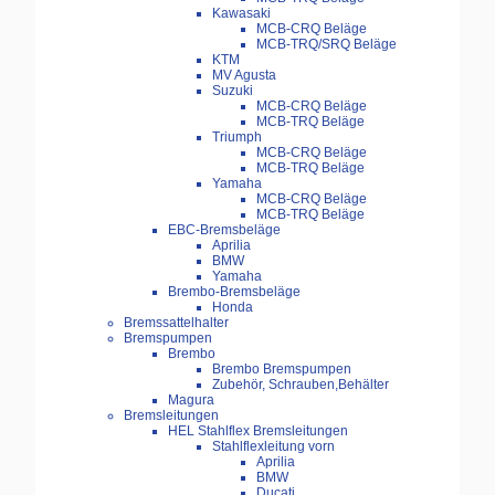
Kawasaki
MCB-CRQ Beläge
MCB-TRQ/SRQ Beläge
KTM
MV Agusta
Suzuki
MCB-CRQ Beläge
MCB-TRQ Beläge
Triumph
MCB-CRQ Beläge
MCB-TRQ Beläge
Yamaha
MCB-CRQ Beläge
MCB-TRQ Beläge
EBC-Bremsbeläge
Aprilia
BMW
Yamaha
Brembo-Bremsbeläge
Honda
Bremssattelhalter
Bremspumpen
Brembo
Brembo Bremspumpen
Zubehör, Schrauben,Behälter
Magura
Bremsleitungen
HEL Stahlflex Bremsleitungen
Stahlflexleitung vorn
Aprilia
BMW
Ducati