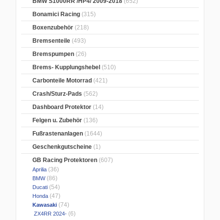
BMW S1000RR /HP4/ 2009-2018
(652)
Bonamici Racing
(315)
Boxenzubehör
(218)
Bremsenteile
(493)
Bremspumpen
(26)
Brems- Kupplungshebel
(510)
Carbonteile Motorrad
(421)
Crash/Sturz-Pads
(562)
Dashboard Protektor
(14)
Felgen u. Zubehör
(136)
Fußrastenanlagen
(1644)
Geschenkgutscheine
(1)
GB Racing Protektoren
(607)
(36)
Aprilia
(86)
BMW
(54)
Ducati
(47)
Honda
(74)
Kawasaki
(6)
ZX4RR 2024-