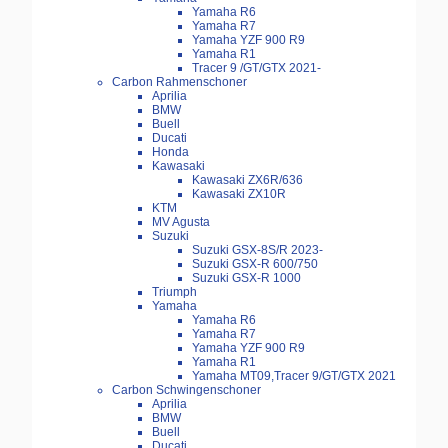
Yamaha R6
Yamaha R7
Yamaha YZF 900 R9
Yamaha R1
Tracer 9 /GT/GTX 2021-
Carbon Rahmenschoner
Aprilia
BMW
Buell
Ducati
Honda
Kawasaki
Kawasaki ZX6R/636
Kawasaki ZX10R
KTM
MV Agusta
Suzuki
Suzuki GSX-8S/R 2023-
Suzuki GSX-R 600/750
Suzuki GSX-R 1000
Triumph
Yamaha
Yamaha R6
Yamaha R7
Yamaha YZF 900 R9
Yamaha R1
Yamaha MT09,Tracer 9/GT/GTX 2021
Carbon Schwingenschoner
Aprilia
BMW
Buell
Ducati