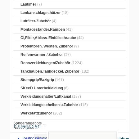
Laptimer
(7)
Lenkanschlagschützer
(18)
Luftfilter/Zubehör
(4)
Montageständer,Rampen
(41)
Öl,Filter,Ablass-Einfüllschraube
(44)
Protektoren, Westen, Zubehör
(9)
Reifenwärmer / Zubehör
(17)
Rennverkleidungen/Zubehör
(1224)
Tankhauben,Tankdeckel, Zubehör
(182)
Stompgrip/Eazigrip
(167)
SKeeD Unterbekleidung
(6)
Verkleidungshalter/Luftkanal
(187)
Verkleidungsscheiben u.Zubehör
(115)
Werkstattzubehör
(202)
Sonderangebote ...
Kategorien
Neue Artikel ...
Startseite
>
GB Racing Protektoren
>
Restposten-Sonderverkauf
Wichtige