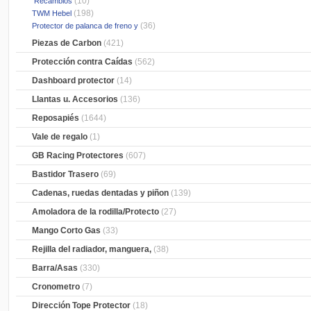
(10)
Recambios
(198)
TWM Hebel
(36)
Protector de palanca de freno y
Piezas de Carbon
(421)
Protección contra Caídas
(562)
Dashboard protector
(14)
Llantas u. Accesorios
(136)
Reposapiés
(1644)
Vale de regalo
(1)
GB Racing Protectores
(607)
Bastidor Trasero
(69)
Cadenas, ruedas dentadas y piñon
(139)
Amoladora de la rodilla/Protecto
(27)
Mango Corto Gas
(33)
Rejilla del radiador, manguera,
(38)
Barra/Asas
(330)
Cronometro
(7)
Dirección Tope Protector
(18)