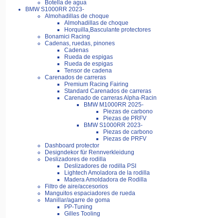
Botella de agua
BMW S1000RR 2023-
Almohadillas de choque
Almohadillas de choque
Horquilla,Basculante protectores
Bonamici Racing
Cadenas, ruedas, pinones
Cadenas
Rueda de espigas
Rueda de espigas
Tensor de cadena
Carenados de carreras
Premium Racing Fairing
Standard Carenados de carreras
Carenado de carreras Alpha-Racin
BMW M1000RR 2025-
Piezas de carbono
Piezas de PRFV
BMW S1000RR 2023-
Piezas de carbono
Piezas de PRFV
Dashboard protector
Designdekor für Rennverkleidung
Deslizadores de rodilla
Deslizadores de rodilla PSI
Lightech Amoladora de la rodilla
Madera Amoldadora de Rodilla
Filtro de aire/accesorios
Manguitos espaciadores de rueda
Manillar/agarre de goma
PP-Tuning
Gilles Tooling