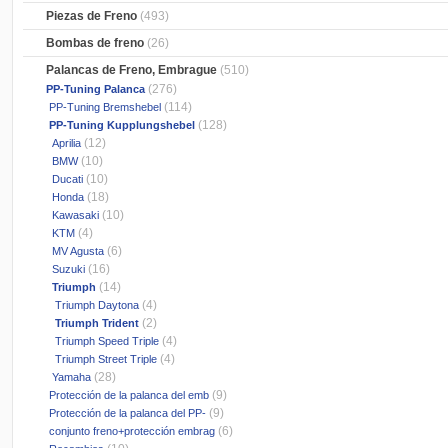
Piezas de Freno
(493)
Bombas de freno
(26)
Palancas de Freno, Embrague
(510)
(276)
PP-Tuning Palanca
(114)
PP-Tuning Bremshebel
(128)
PP-Tuning Kupplungshebel
(12)
Aprilia
(10)
BMW
(10)
Ducati
(18)
Honda
(10)
Kawasaki
(4)
KTM
(6)
MV Agusta
(16)
Suzuki
(14)
Triumph
(4)
Triumph Daytona
(2)
Triumph Trident
(4)
Triumph Speed Triple
(4)
Triumph Street Triple
(28)
Yamaha
(9)
Protección de la palanca del emb
(9)
Protección de la palanca del PP-
(6)
conjunto freno+protección embrag