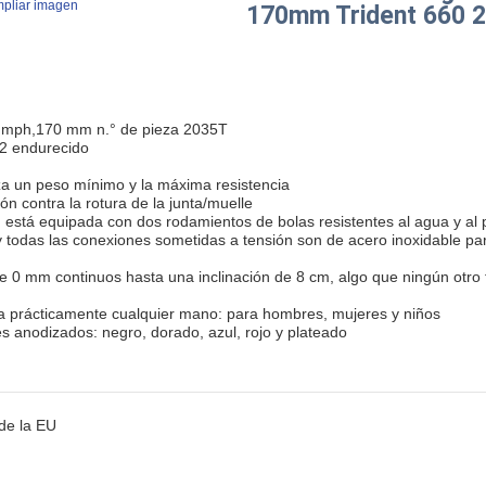
pliar imagen
170mm Trident 660 
mph,170 mm n.° de pieza 2035T

2 endurecido

iza un peso mínimo y la máxima resistencia

n contra la rotura de la junta/muelle

está equipada con dos rodamientos de bolas resistentes al agua y al p
s y todas las conexiones sometidas a tensión son de acero inoxidable par
e 0 mm continuos hasta una inclinación de 8 cm, algo que ningún otro f
 prácticamente cualquier mano: para hombres, mujeres y niños

es anodizados: negro, dorado, azul, rojo y plateado
de la EU