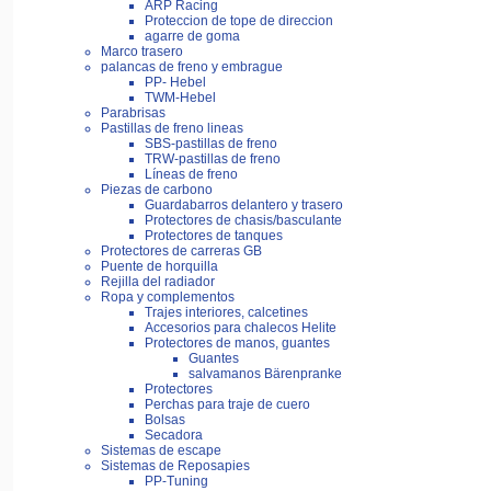
ARP Racing
Proteccion de tope de direccion
agarre de goma
Marco trasero
palancas de freno y embrague
PP- Hebel
TWM-Hebel
Parabrisas
Pastillas de freno lineas
SBS-pastillas de freno
TRW-pastillas de freno
Líneas de freno
Piezas de carbono
Guardabarros delantero y trasero
Protectores de chasis/basculante
Protectores de tanques
Protectores de carreras GB
Puente de horquilla
Rejilla del radiador
Ropa y complementos
Trajes interiores, calcetines
Accesorios para chalecos Helite
Protectores de manos, guantes
Guantes
salvamanos Bärenpranke
Protectores
Perchas para traje de cuero
Bolsas
Secadora
Sistemas de escape
Sistemas de Reposapies
PP-Tuning