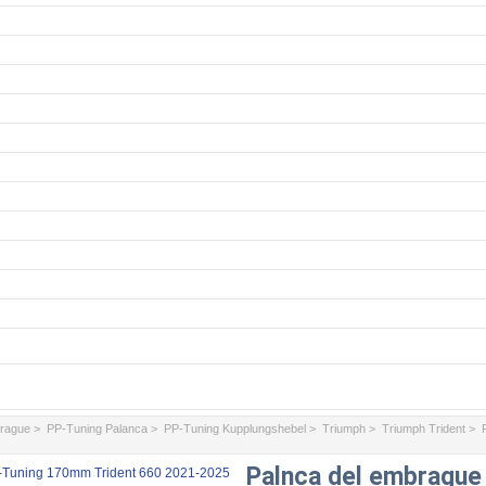
brague
>
PP-Tuning Palanca
>
PP-Tuning Kupplungshebel
>
Triumph
>
Triumph Trident
> P
Palnca del embrague