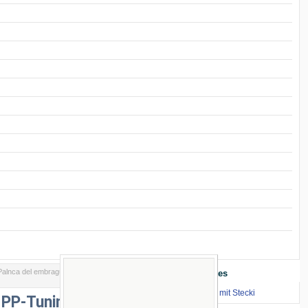
alnca del embrague PP-Tuning
Enlaces Importantes
⇒ zum Renntraining mit Stecki
 PP-Tuning