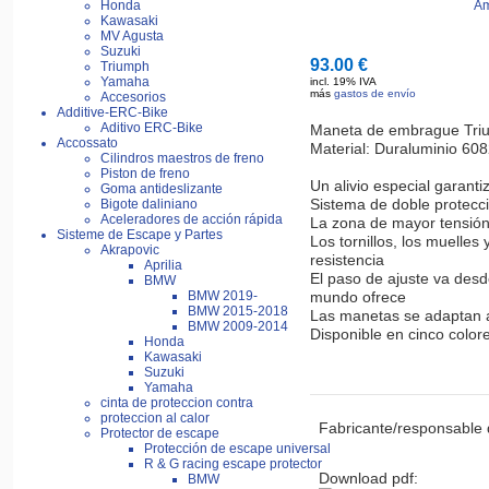
Honda
Am
Kawasaki
MV Agusta
Suzuki
93.00 €
Triumph
Yamaha
incl. 19% IVA
más
gastos de envío
Accesorios
Additive-ERC-Bike
Aditivo ERC-Bike
Maneta de embrague Triu
Accossato
Material: Duraluminio 608
Cilindros maestros de freno
Piston de freno
Un alivio especial garant
Goma antideslizante
Sistema de doble protecció
Bigote daliniano
Aceleradores de acción rápida
La zona de mayor tensión 
Sisteme de Escape y Partes
Los tornillos, los muelle
Akrapovic
resistencia

Aprilia
El paso de ajuste va desd
BMW
mundo ofrece

BMW 2019-
BMW 2015-2018
Las manetas se adaptan a
BMW 2009-2014
Disponible en cinco color
Honda
Kawasaki
Suzuki
Yamaha
cinta de proteccion contra
proteccion al calor
Fabricante/responsable 
Protector de escape
Protección de escape universal
R & G racing escape protector
Download pdf:
BMW