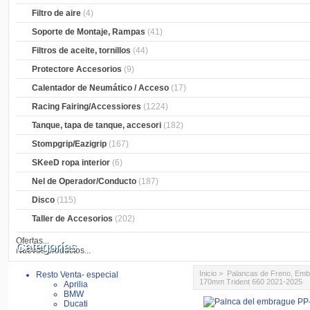
Filtro de aire
(4)
Soporte de Montaje, Rampas
(41)
Filtros de aceite, tornillos
(44)
Protectore Accesorios
(9)
Calentador de Neumático / Acceso
(17)
Racing Fairing/Accessiores
(1224)
Tanque, tapa de tanque, accesori
(182)
Stompgrip/Eazigrip
(167)
SKeeD ropa interior
(6)
Nel de Operador/Conducto
(187)
Disco
(115)
Taller de Accesorios
(202)
Ofertas...
Categorías
Nuevos productos...
Inicio
>
Palancas de Freno, Em
Resto Venta- especial
170mm Trident 660 2021-2025
Aprilia
BMW
Ducati