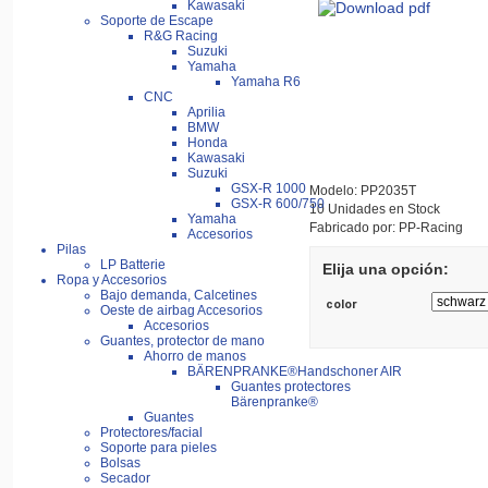
Kawasaki
Soporte de Escape
R&G Racing
Suzuki
Yamaha
Yamaha R6
CNC
Aprilia
BMW
Honda
Kawasaki
Suzuki
GSX-R 1000
Modelo: PP2035T
GSX-R 600/750
10 Unidades en Stock
Yamaha
Fabricado por: PP-Racing
Accesorios
Pilas
LP Batterie
Elija una opción:
Ropa y Accesorios
Bajo demanda, Calcetines
color
Oeste de airbag Accesorios
Accesorios
Guantes, protector de mano
Ahorro de manos
BÄRENPRANKE®Handschoner AIR
Guantes protectores
Bärenpranke®
Guantes
Protectores/facial
Soporte para pieles
Bolsas
Secador